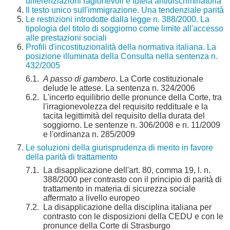
differenziazioni ragionevoli e tutela antidiscriminatoria
Il testo unico sull'immigrazione. Una tendenziale parità
Le restrizioni introdotte dalla legge n. 388/2000. La
tipologia del titolo di soggiorno come limite all'accesso
alle prestazioni sociali
Profili d'incostituzionalità della normativa italiana. La
posizione illuminata della Consulta nella sentenza n.
432/2005
6.1.
A passo di gambero
. La Corte costituzionale
delude le attese. La sentenza n. 324/2006
6.2.
L'incerto equilibrio delle pronunce della Corte, tra
l'irragionevolezza del requisito reddituale e la
tacita legittimità del requisito della durata del
soggiorno. Le sentenze n. 306/2008 e n. 11/2009
e l'ordinanza n. 285/2009
Le soluzioni della giurisprudenza di merito in favore
della parità di trattamento
7.1.
La disapplicazione dell'art. 80, comma 19, l. n.
388/2000 per contrasto con il principio di parità di
trattamento in materia di sicurezza sociale
affermato a livello europeo
7.2.
La disapplicazione della disciplina italiana per
contrasto con le disposizioni della CEDU e con le
pronunce della Corte di Strasburgo