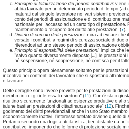
Principio di totalizzazione dei periodi contributivi
: viene 
abbia lavorato per un determinato periodo di tempo (ad es
maturati dal singolo lavoratore nei vari sistemi previdenz
conto dei periodi di assicurazione e di contribuzione matu
nazionale per l'accesso ad un certo tipo di prestazione. P
mantenimento o recupero del diritto alle prestazioni (
7
).
Divieto di cumulo delle prestazioni
: mira ad evitare che i
versato i contributi a regimi di sicurezza sociale di due 
riferendosi ad uno stesso periodo di assicurazione obbli
Principio di esportabilità delle prestazioni
: implica che 
"salvo quanto diversamente disposto [...], le prestazioni 
né sospensione, né soppressione, né confisca per il fatto c
Questo principio opera pienamente soltanto per le prestazioni pr
incentivo nei confronti dei lavoratori che si spostano all'intern
e lavorare.
Delle deroghe sono invece previste per le prestazioni di dis
membro in cui gli interessati risiedono" (
11
). Com'è stato gius
risultino sicuramente funzionali ad esigenze produttive e allo s
talune basilari prestazioni di cittadinanza sociale" (
12
). Finch
godimento dei diritti previdenziali anche in uno Stato membro di
economicamente inattivi, l'interesse tutelato diviene quello di
Pertanto secondo una logica utilitaristica, ben distante da un'
contributive, imponendo che le forme di protezione sociale min