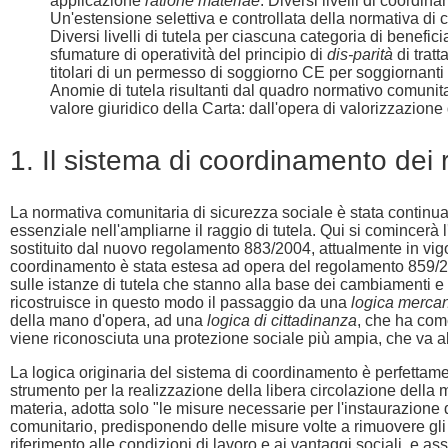
applicazione
ratione materiae
. Diversi livelli di coordi
Un'estensione selettiva e controllata della normativa di 
Diversi livelli di tutela per ciascuna categoria di benefici
sfumature di operatività del principio di
dis-parità
di tratt
titolari di un permesso di soggiorno CE per soggiornanti di 
Anomie di tutela risultanti dal quadro normativo comunita
valore giuridico della Carta: dall'opera di valorizzazion
1. Il sistema di coordinamento dei
La normativa comunitaria di sicurezza sociale è stata continua
essenziale nell'ampliarne il raggio di tutela. Qui si comince
sostituito dal nuovo regolamento 883/2004, attualmente in vigor
coordinamento è stata estesa ad opera del regolamento 859/200
sulle istanze di tutela che stanno alla base dei cambiamenti e 
ricostruisce in questo modo il passaggio da una
logica mercan
della mano d'opera, ad una
logica di cittadinanza
, che ha come
viene riconosciuta una protezione sociale più ampia, che va al 
La logica originaria del sistema di coordinamento è perfetta
strumento per la realizzazione della libera circolazione della m
materia, adotta solo "le misure necessarie per l'instaurazione de
comunitario, predisponendo delle misure volte a rimuovere gli os
riferimento alle condizioni di lavoro e ai vantaggi sociali, e as