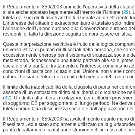
Il Regolamento n. 859/2003 ammette l'operatività della clausola
si sia anche spostato legalmente all'interno dell'Unione (
29
). 
tutela dei suoi diritti risulti anche funzionale ad un efficient
L'interesse del cittadino extracomunitario è tutelato solo ind
l'adesione dell'Unione europea alla Convenzione europea dei dir
residenti, di fatto la direzione seguita sembra essere un'altra.
Questa interpretazione restrittiva è frutto della logica comprom
universalistica di primari diritti sociali della persona, che com
eccessivamente onerosa per il sistema di sicurezza sociale deg
metà strada, riconoscendo una tutela parziale alle sole ipotesi 
sociale e alla parità di trattamento e l'interesse comunitario
condizioni di parità con i cittadini dell'Unione, non viene rico
coloro che siano entrati nel circuito del mercato del lavoro c
Il limite della inapplicabilità della clausola di parità nei con
assenza di un sottostante diritto alla libertà di circolazione n
(
32
). Un diritto alla libera circolazione per i cittadini provenie
di soggiorno CE per soggiornanti di lungo periodo. Ne deriva
tutela comunitaria di sicurezza sociale e dall'applicazione del 
Il Regolamento n. 859/2003 ha avuto il merito quanto meno di apr
Paesi terzi, ed è stato ampiamente utilizzato dalla giurispruden
parità di trattamento tra italiani e stranieri nell'accesso alle pre