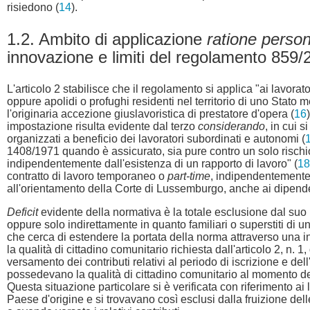
risiedono (
14
).
1.2. Ambito di applicazione
ratione perso
innovazione e limiti del regolamento 859/
L'articolo 2 stabilisce che il regolamento si applica "ai lavorat
oppure apolidi o profughi residenti nel territorio di uno Stato 
l'originaria accezione giuslavoristica di prestatore d'opera (
16
impostazione risulta evidente dal terzo
considerando
, in cui 
organizzati a beneficio dei lavoratori subordinati e autonomi (
1408/1971 quando è assicurato, sia pure contro un solo rischio
indipendentemente dall'esistenza di un rapporto di lavoro" (
18
contratto di lavoro temporaneo o
part-time
, indipendentemente 
all'orientamento della Corte di Lussemburgo, anche ai dipende
Deficit
evidente della normativa è la totale esclusione dal suo ra
oppure solo indirettamente in quanto familiari o superstiti di
che cerca di estendere la portata della norma attraverso una i
la qualità di cittadino comunitario richiesta dall'articolo 2, n.
versamento dei contributi relativi al periodo di iscrizione e dell'
possedevano la qualità di cittadino comunitario al momento del
Questa situazione particolare si è verificata con riferimento ai
Paese d'origine e si trovavano così esclusi dalla fruizione dell