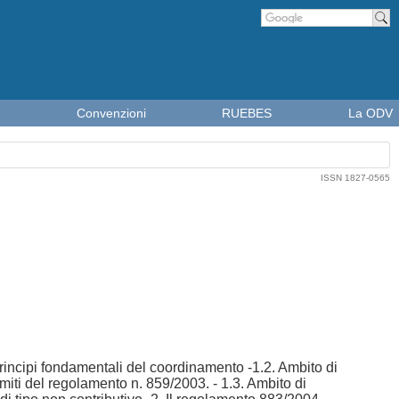
Cer
Convenzioni
RUEBES
La ODV
ISSN 1827-0565
principi fondamentali del coordinamento -1.2. Ambito di
iti del regolamento n. 859/2003. - 1.3. Ambito di