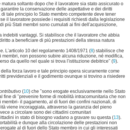
ione matura soltanto dopo che il lavoratore sia stato assicurato o
rantire la conservazione delle aspettative e dei diritti
rza di tale principio lo Stato membro competente deve tener
 il lavoratore possiede i requisiti richiesti dalla legislazione
di più Stati membri sono cumulati ai fini dell'acquisizione,
ua indebiti vantaggi. Si stabilisce che il lavoratore che abbia
iritto a beneficiare di più prestazioni della stessa natura
e. L'articolo 10 del regolamento 1408/1971 (
8
) stabilisce che
Stati membri, non possono subire alcuna riduzione, né modifica,
so da quello nel quale si trova l'istituzione debitrice" (
9
).
tà della forza lavoro e tale principio opera sicuramente come
ritti previdenziali e il godimento ovunque si trovino a risiedere
ontributivo
(
10
) che "sono erogate esclusivamente nello Stato
l fine di "prevenire forme di mobilità intracomunitaria che non
membri- il pagamento, al di fuori dei confini nazionali, di
ità viene incoraggiata, attraverso la garanzia del pieno
nvece a circolare sono dei cittadini comunitari
ittadini in stato di bisogno vadano a gravare su questa (
13
).
sportabilità e dunque alla circolazione delle prestazioni non
ogate al di fuori dello Stato membro in cui gli interessati