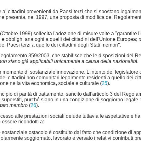
ai cittadini provenienti da Paesi terzi che si spostano legalment
one presenta, nel 1997, una proposta di modifica del Regolame
(Ottobre 1999) sollecita l'adozione di misure volte a "garantire l
tti e obblighi analoghi a quelli dei cittadini dell'Unione Europea
dei Paesi terzi a quello dei cittadini degli Stati membri".
l Regolamento 859/2003, che stabilisce che le disposizioni del
ni non siano già applicabili unicamente a causa della nazionalità
.
 un momento di sostanziale innovazione. L'intento del legislator
dei cittadini non comunitari legalmente residenti a quello dei citt
ne nella vita economica, sociale e culturale (
25
).
cipio di parità di trattamento, sancito dall'articolo 3 del Regola
i e superstiti, purché siano in una condizione di soggiorno legale 
o Stato membro
(
26
).
accesso alle prestazioni sociali delude tuttavia le aspettative e h
essere ricondotti a:
mo sostanziale ostacolo è costituito dal fatto che condizione di 
olarmente soggiornato, lavorato e versato i relativi contributi pre