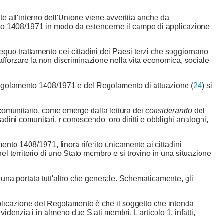
e all'interno dell'Unione viene avvertita anche dal
nto 1408/1971 in modo da estenderne il campo di applicazione
'equo trattamento dei cittadini dei Paesi terzi che soggiornano
; rafforzare la non discriminazione nella vita economica, sociale
 Regolamento 1408/1971 e del Regolamento di attuazione (
24
) si
e comunitario, come emerge dalla lettura dei
considerando
del
adini comunitari, riconoscendo loro diritti e obblighi analoghi,
mento 1408/1971, finora riferito unicamente ai cittadini
nel territorio di uno Stato membro e si trovino in una situazione
a una portata tutt'altro che generale. Schematicamente, gli
applicazione del Regolamento è che il soggetto che intenda
videnziali in almeno due Stati membri. L'articolo 1, infatti,