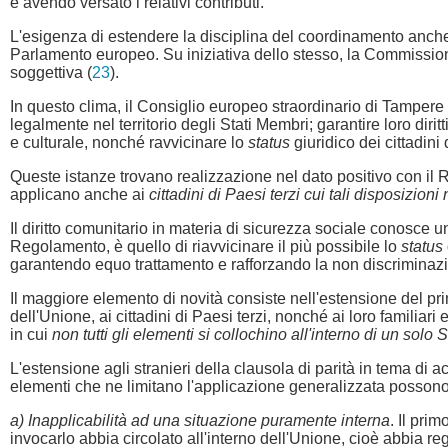
e avendo versato i relativi contributi.
L'esigenza di estendere la disciplina del coordinamento anche 
Parlamento europeo. Su iniziativa dello stesso, la Commissi
soggettiva (
23
).
In questo clima, il Consiglio europeo straordinario di Tampere 
legalmente nel territorio degli Stati Membri; garantire loro diri
e culturale, nonché ravvicinare lo
status
giuridico dei cittadini 
Queste istanze trovano realizzazione nel dato positivo con i
applicano anche ai
cittadini di Paesi terzi cui tali disposizio
Il diritto comunitario in materia di sicurezza sociale conosce
Regolamento, è quello di riavvicinare il più possibile lo
status
garantendo equo trattamento e rafforzando la non discriminazio
Il maggiore elemento di novità consiste nell'estensione del prin
dell'Unione, ai cittadini di Paesi terzi, nonché ai loro familiar
in cui
non tutti gli elementi si collochino all'interno di un sol
L'estensione agli stranieri della clausola di parità in tema di 
elementi che ne limitano l'applicazione generalizzata possono 
a) Inapplicabilità ad una situazione puramente interna
. Il pri
invocarlo abbia circolato all'interno dell'Unione, cioè abbia reg