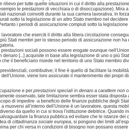
in rilievo per tutte quelle situazioni in cui il diritto alla prestaz
empio le prestazioni di vecchiaia o di disoccupazione). Mira a ga
iali nazionali coinvolti durante la sua carriera lavorativa. In fo
rati sotto la legislazione di un altro Stato membro nel decidere se
ertanto i periodi di assicurazione compiuti sotto la legislazione 
l lavoratore che eserciti il diritto alla libera circolazione conseg
o più Stati membri per lo stesso periodo di assicurazione non ha d
gatoria.
le prestazioni sociali possono essere erogate ovunque nell'Union
in denaro [...] acquisite in base alla legislazione di uno o più 
he il beneficiario risiede nel territorio di uno Stato membro diver
evidenziali, contributive; il fine è quello di facilitare la mobili
o dell'Unione, viene loro assicurato il mantenimento dei propri di
occupazione e per
prestazioni speciali in denaro a carattere non c
tamente osservato, tale limitazione sembra esser stata disposta a
copo di impedire -a beneficio delle finanze pubbliche degli Stati 
é a muoversi all'interno dell'Unione è un lavoratore, questa mobil
verso da quello in cui si trova l'istituzione debitrice. Quando i
 salvaguardare la finanza pubblica ed evitare che le istanze dei c
idea di
cittadinanza sociale europea
, si pongono dei limiti all'e
ima per chi versa in condizioni di bisogno non possano essere er