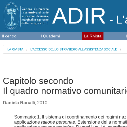
ADIR
- L'
Il centro
I Quaderni
La Rivista
LA RIVISTA
/
L'ACCESSO DELLO STRANIERO ALL'ASSISTENZA SOCIALE
/
Capitolo secondo
Il quadro normativo comunitar
Daniela Ranalli
, 2010
Sommario: 1. Il sistema di coordinamento dei regimi nazio
applicazione
ratione personae
. Estensione della normat