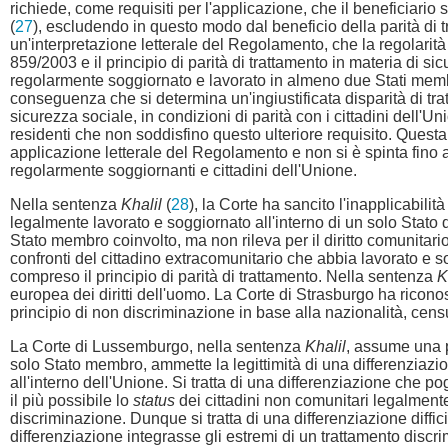
richiede, come requisiti per l'applicazione, che il beneficiario 
(
27
), escludendo in questo modo dal beneficio della parità di
un'interpretazione letterale del Regolamento, che la regolarit
859/2003 e il principio di parità di trattamento in materia di s
regolarmente soggiornato e lavorato in almeno due Stati membr
conseguenza che si determina un'ingiustificata disparità di tra
sicurezza sociale, in condizioni di parità con i cittadini dell
residenti che non soddisfino questo ulteriore requisito. Quest
applicazione letterale del Regolamento e non si è spinta fino a r
regolarmente soggiornanti e cittadini dell'Unione.
Nella sentenza
Khalil
(
28
), la Corte ha sancito l'inapplicabilit
legalmente lavorato e soggiornato all'interno di un solo Stato
Stato membro coinvolto, ma non rileva per il diritto comunita
confronti del cittadino extracomunitario che abbia lavorato e 
compreso il principio di parità di trattamento. Nella sentenza
K
europea dei diritti dell'uomo. La Corte di Strasburgo ha riconos
principio di non discriminazione in base alla nazionalità, censu
La Corte di Lussemburgo, nella sentenza
Khalil
, assume una p
solo Stato membro, ammette la legittimità di una differenziazi
all'interno dell'Unione. Si tratta di una differenziazione che 
il più possibile lo
status
dei cittadini non comunitari legalmente r
discriminazione. Dunque si tratta di una differenziazione difficil
differenziazione integrasse gli estremi di un trattamento discri