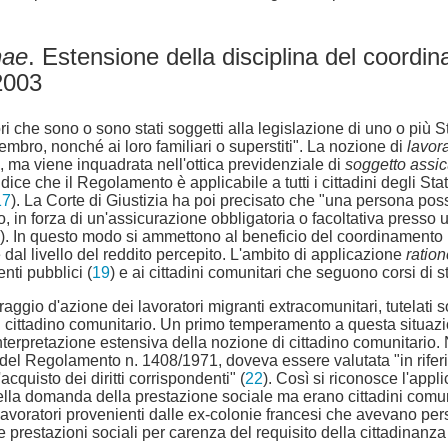
nae
. Estensione della disciplina del coordi
2003
ori che sono o sono stati soggetti alla legislazione di uno o più 
membro, nonché ai loro familiari o superstiti". La nozione di
lavor
), ma viene inquadrata nell'ottica previdenziale di
soggetto assic
si dice che il Regolamento è applicabile a tutti i cittadini degli S
17
). La Corte di Giustizia ha poi precisato che "una persona pos
, in forza di un'assicurazione obbligatoria o facoltativa presso
). In questo modo si ammettono al beneficio del coordinamento pr
dal livello del reddito percepito. L'ambito di applicazione
ratio
nti pubblici (
19
) e ai cittadini comunitari che seguono corsi di 
ggio d'azione dei lavoratori migranti extracomunitari, tutelati so
 un cittadino comunitario. Un primo temperamento a questa situa
nterpretazione estensiva della nozione di cittadino comunitario
 1, del Regolamento n. 1408/1971, doveva essere valutata "in rifer
acquisto dei diritti corrispondenti" (
22
). Così si riconosce l'app
la domanda della prestazione sociale ma erano cittadini comunit
 lavoratori provenienti dalle ex-colonie francesi che avevano per
e prestazioni sociali per carenza del requisito della cittadinanza