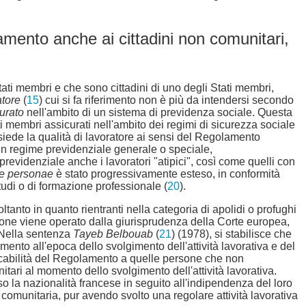
namento anche ai cittadini non comunitari,
Stati membri e che sono cittadini di uno degli Stati membri,
atore
(
15
) cui si fa riferimento non è più da intendersi secondo
urato
nell'ambito di un sistema di previdenza sociale. Questa
tati membri assicurati nell'ambito dei regimi di sicurezza sociale
siede la qualità di lavoratore ai sensi del Regolamento
 un regime previdenziale generale o speciale,
evidenziale anche i lavoratori "atipici", così come quelli con
ne personae
è stato progressivamente esteso, in conformità
studi o di formazione professionale (
20
).
ltanto in quanto rientranti nella categoria di apolidi o profughi
zione viene operato dalla giurisprudenza della Corte europea,
. Nella sentenza
Tayeb Belbouab
(
21
) (1978), si stabilisce che
imento all'epoca dello svolgimento dell'attività lavorativa e del
licabilità del Regolamento a quelle persone che non
ari al momento dello svolgimento dell'attività lavorativa.
so la nazionalità francese in seguito all'indipendenza del loro
 comunitaria, pur avendo svolto una regolare attività lavorativa