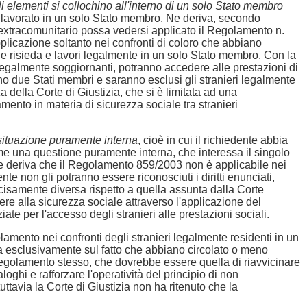
gli elementi si collochino all'interno di un solo Stato membro
e lavorato in un solo Stato membro. Ne deriva, secondo
o extracomunitario possa vedersi applicato il Regolamento n.
applicazione soltanto nei confronti di coloro che abbiano
e risieda e lavori legalmente in un solo Stato membro. Con la
i legalmente soggiornanti, potranno accedere alle prestazioni di
eno due Stati membri e saranno esclusi gli stranieri legalmente
della Corte di Giustizia, che si è limitata ad una
amento in materia di sicurezza sociale tra stranieri
situazione puramente interna
, cioè in cui il richiedente abbia
ome una questione puramente interna, che interessa il singolo
Ne deriva che il Regolamento 859/2003 non è applicabile nei
 non gli potranno essere riconosciuti i diritti enunciati,
ecisamente diversa rispetto a quella assunta dalla Corte
dere alla sicurezza sociale attraverso l'applicazione del
te per l'accesso degli stranieri alle prestazioni sociali.
amento nei confronti degli stranieri legalmente residenti in un
ata esclusivamente sul fatto che abbiano circolato o meno
l Regolamento stesso, che dovrebbe essere quella di riavvicinare
loghi e rafforzare l'operatività del principio di non
tuttavia la Corte di Giustizia non ha ritenuto che la