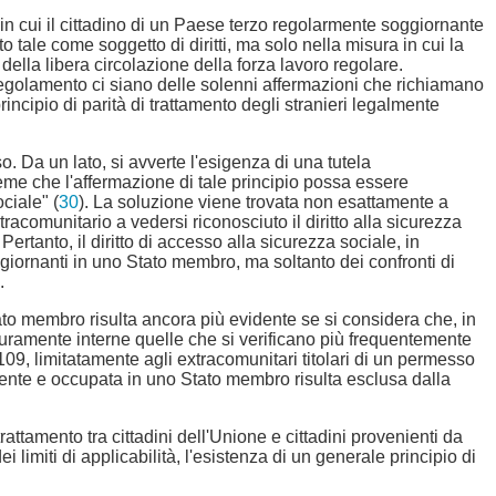
 in cui il cittadino di un Paese terzo regolarmente soggiornante
o tale come soggetto di diritti, ma solo nella misura in cui la
della libera circolazione della forza lavoro regolare.
 Regolamento ci siano delle solenni affermazioni che richiamano
ncipio di parità di trattamento degli stranieri legalmente
o. Da un lato, si avverte l'esigenza di una tutela
i teme che l'affermazione di tale principio possa essere
ciale" (
30
). La soluzione viene trovata non esattamente a
racomunitario a vedersi riconosciuto il diritto alla sicurezza
. Pertanto, il diritto di accesso alla sicurezza sociale, in
oggiornanti in uno Stato membro, ma soltanto dei confronti di
.
Stato membro risulta ancora più evidente se si considera che, in
i puramente interne quelle che si verificano più frequentemente
03/109, limitatamente agli extracomunitari titolari di un permesso
ente e occupata in uno Stato membro risulta esclusa dalla
attamento tra cittadini dell'Unione e cittadini provenienti da
limiti di applicabilità, l'esistenza di un generale principio di