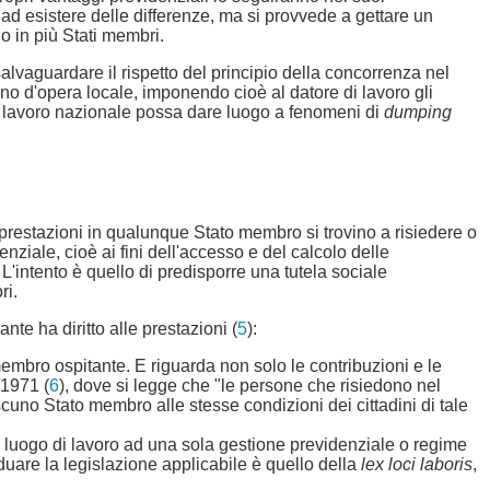
d esistere delle differenze, ma si provvede a gettare un
no in più Stati membri.
salvaguardare il rispetto del principio della concorrenza nel
no d'opera locale, imponendo cioè al datore di lavoro gli
del lavoro nazionale possa dare luogo a fenomeni di
dumping
e prestazioni in qualunque Stato membro si trovino a risiedere o
enziale, cioè ai fini dell'accesso e del calcolo delle
 L'intento è quello di predisporre una tutela sociale
ri.
nte ha diritto alle prestazioni (
5
):
o membro ospitante. E riguarda non solo le contribuzioni e le
/1971 (
6
), dove si legge che "le persone che risiedono nel
scuno Stato membro alle stesse condizioni dei cittadini di tale
il luogo di lavoro ad una sola gestione previdenziale o regime
iduare la legislazione applicabile è quello della
lex loci laboris
,