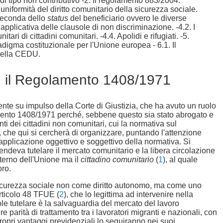
 di tipo non contributivo -2. Il regolamento 883/2004.
niformità del diritto comunitario della sicurezza sociale.
a seconda dello
status
del beneficiario ovvero le diverse
applicativa delle clausole di non discriminazione. -4.2. I
ri di cittadini comunitari. -4.4. Apolidi e rifugiati. -5.
adigma costituzionale per l'Unione europea - 6.1. Il
 della CEDU.
le: il Regolamento 1408/1971
nte su impulso della Corte di Giustizia, che ha avuto un ruolo
lamento 1408/1971 perché, sebbene questo sia stato abrogato e
i dei cittadini non comunitari, cui la normativa sul
che qui si cercherà di organizzare, puntando l'attenzione
 applicazione oggettivo e soggettivo della normativa. Si
tendeva tutelare il mercato comunitario e la libera circolazione
nterno dell'Unione ma il
cittadino comunitario
(
1
), al quale
oro.
sicurezza sociale non come diritto autonomo, ma come uno
articolo 48 TFUE (
2
), che lo legittima ad intervenire nella
uole tutelare è la salvaguardia del mercato del lavoro
 parità di trattamento tra i lavoratori migranti e nazionali, con
 propri vantaggi previdenziali lo seguiranno nei suoi