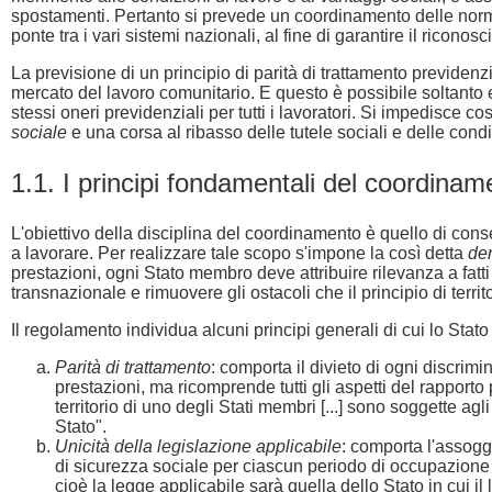
spostamenti. Pertanto si prevede un coordinamento delle norma
ponte tra i vari sistemi nazionali, al fine di garantire il ricono
La previsione di un principio di parità di trattamento previdenz
mercato del lavoro comunitario. E questo è possibile soltanto 
stessi oneri previdenziali per tutti i lavoratori. Si impedisce
sociale
e una corsa al ribasso delle tutele sociali e delle condi
1.1. I principi fondamentali del coordinam
L'obiettivo della disciplina del coordinamento è quello di cons
a lavorare. Per realizzare tale scopo s'impone la così detta
de
prestazioni, ogni Stato membro deve attribuire rilevanza a fatti 
transnazionale e rimuovere gli ostacoli che il principio di territo
Il regolamento individua alcuni principi generali di cui lo Stato
Parità di trattamento
: comporta il divieto di ogni discrimi
prestazioni, ma ricomprende tutti gli aspetti del rapport
territorio di uno degli Stati membri [...] sono soggette a
Stato".
Unicità della legislazione applicabile
: comporta l'assogg
di sicurezza sociale per ciascun periodo di occupazione e 
cioè la legge applicabile sarà quella dello Stato in cui il l