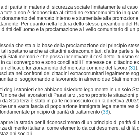
 di parità in materia di sicurezza sociale limitatamente al caso
La tutela non è riconosciuta al cittadino extracomunitario in quant
e funzionamento del mercato interno e strumentale alla promozione 
irettamente. Per quanto nella lettura dello stesso preambolo del
itti dell'uomo e la proclamazione a livello comunitario di un pri
issoria che sta alla base della proclamazione del principio stess
e tali spettano anche ai cittadini extracomunitari, d'altra parte s
li Stati membri e che possa incentivare il così detto "turismo so
in cui convergono e sono conciliabili l'interesse del cittadino ext
 ad un efficace funzionamento del mercato comune del lavoro (
31
)
nosciuta nei confronti dei cittadini extracomunitari legalmente s
omunitario, soggiornando e lavorando in almeno due Stati membri
fronti degli stranieri che abbiano risieduto legalmente in un solo 
ell'Unione dei lavoratori di Paesi terzi, sono proprio le situazion
nti da Stati terzi è stato in parte riconosciuto con la direttiva 20
 che una vasta fascia di popolazione immigrata legalmente resid
fondamentale principio di parità di trattamento (
33
).
ire la strada per il riconoscimento di un principio di parità di tr
za di merito italiana, come elemento da cui desumere, al di là dei 
stazioni sociali.