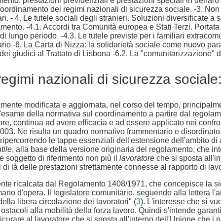
namento: prestazioni previdenziali e prestazioni speciali in denaro
coordinamento dei regimi nazionali di sicurezza sociale. -3. Non u
ari. - 4. Le tutele sociali degli stranieri. Soluzioni diversificate 
amento. -4.1. Accordi tra Comunità europea e Stati Terzi. Portata 
lungo periodo. -4.3. Le tutele previste per i familiari extracomunita
rio -6. La Carta di Nizza: la solidarietà sociale come nuovo par
e dei giudici al Trattato di Lisbona -6.2. La "comunitarizzazione"
 regimi nazionali di sicurezza socia
mente modificata e aggiornata, nel corso del tempo, principalme
rà l'esame della normativa sul coordinamento a partire dal rego
e, continua ad avere efficacia e ad essere applicato nei confront
3. Ne risulta un quadro normativo frammentario e disordinato, 
ripercorrendo le tappe essenziali dell'estensione dell'ambito di
tile
, alla base della versione originaria del regolamento, che in
 soggetto di riferimento non più il
lavoratore
che si sposta all'i
di là delle prestazioni strettamente connesse al rapporto di lav
mente ricalcata dal Regolamento 1408/1971, che concepisce la 
ano d'opera. Il legislatore comunitario, seguendo alla lettera l'
lla libera circolazione dei lavoratori" (
3
). L'interesse che si v
tacoli alla mobilità della forza lavoro. Quindi s'intende garantire
sicurare al lavoratore che si sposta all'interno dell'Unione che i