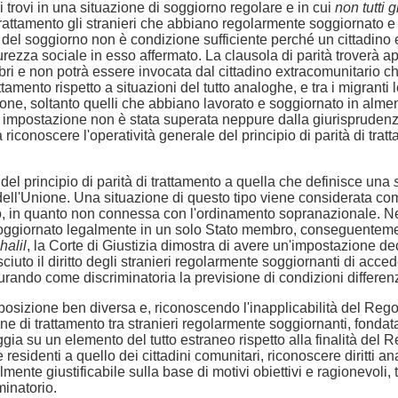
si trovi in una situazione di soggiorno regolare e in cui
non tutti 
 trattamento gli stranieri che abbiano regolarmente soggiornato 
à del soggiorno non è condizione sufficiente perché un cittadin
icurezza sociale in esso affermato. La clausola di parità troverà 
i e non potrà essere invocata dal cittadino extracomunitario ch
ttamento rispetto a situazioni del tutto analoghe, e tra i migrant
'Unione, soltanto quelli che abbiano lavorato e soggiornato in alm
a impostazione non è stata superata neppure dalla giurisprudenza 
iconoscere l'operatività generale del principio di parità di tratt
à del principio di parità di trattamento a quella che definisce una
 dell'Unione. Una situazione di questo tipo viene considerata c
rio, in quanto non connessa con l'ordinamento sopranazionale. 
soggiornato legalmente in un solo Stato membro, conseguentemente
halil
, la Corte di Giustizia dimostra di avere un'impostazione d
ciuto il diritto degli stranieri regolarmente soggiornanti di acce
rando come discriminatoria la previsione di condizioni differenzia
osizione ben diversa e, riconoscendo l'inapplicabilità del Regol
one di trattamento tra stranieri regolarmente soggiornanti, fond
poggia su un elemento del tutto estraneo rispetto alla finalità de
esidenti a quello dei cittadini comunitari, riconoscere diritti ana
mente giustificabile sulla base di motivi obiettivi e ragionevoli, 
minatorio.