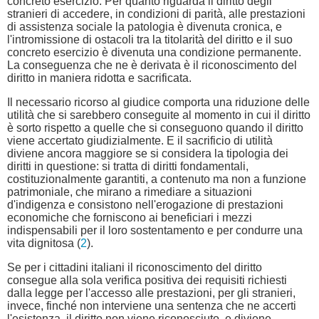
concreto esercizio. Per quanto riguarda il diritto degli
stranieri di accedere, in condizioni di parità, alle prestazioni
di assistenza sociale la patologia è divenuta cronica, e
l'intromissione di ostacoli tra la titolarità del diritto e il suo
concreto esercizio è divenuta una condizione permanente.
La conseguenza che ne è derivata è il riconoscimento del
diritto in maniera ridotta e sacrificata.
Il necessario ricorso al giudice comporta una riduzione delle
utilità che si sarebbero conseguite al momento in cui il diritto
è sorto rispetto a quelle che si conseguono quando il diritto
viene accertato giudizialmente. E il sacrificio di utilità
diviene ancora maggiore se si considera la tipologia dei
diritti in questione: si tratta di diritti fondamentali,
costituzionalmente garantiti, a contenuto ma non a funzione
patrimoniale, che mirano a rimediare a situazioni
d'indigenza e consistono nell'erogazione di prestazioni
economiche che forniscono ai beneficiari i mezzi
indispensabili per il loro sostentamento e per condurre una
vita dignitosa (
2
).
Se per i cittadini italiani il riconoscimento del diritto
consegue alla sola verifica positiva dei requisiti richiesti
dalla legge per l'accesso alle prestazioni, per gli stranieri,
invece, finché non interviene una sentenza che ne accerti
l'esistenza, il diritto non viene riconosciuto, e diviene