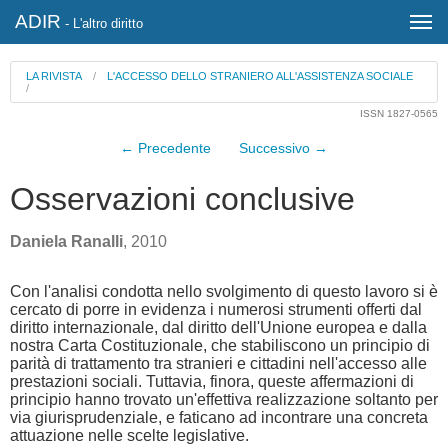
ADIR
- L'altro diritto
LA RIVISTA
/
L'ACCESSO DELLO STRANIERO ALL'ASSISTENZA SOCIALE
/
ISSN 1827-0565
← Precedente
Successivo →
Osservazioni conclusive
Daniela Ranalli
, 2010
Con l'analisi condotta nello svolgimento di questo lavoro si è
cercato di porre in evidenza i numerosi strumenti offerti dal
diritto internazionale, dal diritto dell'Unione europea e dalla
nostra Carta Costituzionale, che stabiliscono un principio di
parità di trattamento tra stranieri e cittadini nell'accesso alle
prestazioni sociali. Tuttavia, finora, queste affermazioni di
principio hanno trovato un'effettiva realizzazione soltanto per
via giurisprudenziale, e faticano ad incontrare una concreta
attuazione nelle scelte legislative.