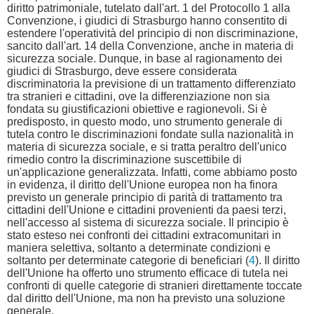
diritto patrimoniale, tutelato dall'art. 1 del Protocollo 1 alla
Convenzione, i giudici di Strasburgo hanno consentito di
estendere l'operatività del principio di non discriminazione,
sancito dall'art. 14 della Convenzione, anche in materia di
sicurezza sociale. Dunque, in base al ragionamento dei
giudici di Strasburgo, deve essere considerata
discriminatoria la previsione di un trattamento differenziato
tra stranieri e cittadini, ove la differenziazione non sia
fondata su giustificazioni obiettive e ragionevoli. Si è
predisposto, in questo modo, uno strumento generale di
tutela contro le discriminazioni fondate sulla nazionalità in
materia di sicurezza sociale, e si tratta peraltro dell'unico
rimedio contro la discriminazione suscettibile di
un'applicazione generalizzata. Infatti, come abbiamo posto
in evidenza, il diritto dell'Unione europea non ha finora
previsto un generale principio di parità di trattamento tra
cittadini dell'Unione e cittadini provenienti da paesi terzi,
nell'accesso al sistema di sicurezza sociale. Il principio è
stato esteso nei confronti dei cittadini extracomunitari in
maniera selettiva, soltanto a determinate condizioni e
soltanto per determinate categorie di beneficiari (
4
). Il diritto
dell'Unione ha offerto uno strumento efficace di tutela nei
confronti di quelle categorie di stranieri direttamente toccate
dal diritto dell'Unione, ma non ha previsto una soluzione
generale.