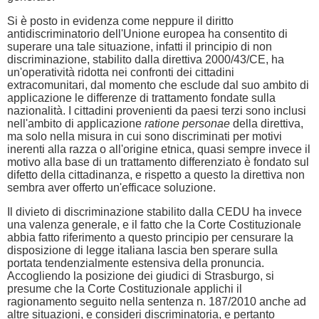
Si è posto in evidenza come neppure il diritto
antidiscriminatorio dell'Unione europea ha consentito di
superare una tale situazione, infatti il principio di non
discriminazione, stabilito dalla direttiva 2000/43/CE, ha
un'operatività ridotta nei confronti dei cittadini
extracomunitari, dal momento che esclude dal suo ambito di
applicazione le differenze di trattamento fondate sulla
nazionalità. I cittadini provenienti da paesi terzi sono inclusi
nell'ambito di applicazione
ratione personae
della direttiva,
ma solo nella misura in cui sono discriminati per motivi
inerenti alla razza o all'origine etnica, quasi sempre invece il
motivo alla base di un trattamento differenziato è fondato sul
difetto della cittadinanza, e rispetto a questo la direttiva non
sembra aver offerto un'efficace soluzione.
Il divieto di discriminazione stabilito dalla CEDU ha invece
una valenza generale, e il fatto che la Corte Costituzionale
abbia fatto riferimento a questo principio per censurare la
disposizione di legge italiana lascia ben sperare sulla
portata tendenzialmente estensiva della pronuncia.
Accogliendo la posizione dei giudici di Strasburgo, si
presume che la Corte Costituzionale applichi il
ragionamento seguito nella sentenza n. 187/2010 anche ad
altre situazioni, e consideri discriminatoria, e pertanto