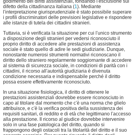
godimento dei diritti assistenziali, fondando l'esclusione sul
difetto della cittadinanza italiana (
1
). Mediante
l'interpretazione giurisprudenziale è stato possibile superare
i profili discriminatori delle previsioni legislative e rispondere
alle istanze di tutela dei cittadini stranieri.
Tuttavia, si è verificata la situazione per cui l'unico strumento
a disposizione degli stranieri per vedersi riconosciuto il
proprio diritto di accedere alle prestazioni di assistenza
sociale è stato quello di adire le sedi giudiziarie. Dunque,
nonostante numerosi strumenti normativi riconoscano il
diritto dello straniero regolarmente soggiornante di accedere
al sistema di sicurezza sociale, in condizioni di parità con i
cittadini, il ricorso all'autorità giudiziaria è divenuta
condizione necessaria e indispensabile perché il diritto
possa essere effettivamente riconosciuto.
In una situazione fisiologica, il diritto di ottenere le
prestazioni assistenziali dovrebbe essere riconosciuto in
capo al titolare dal momento che c'è una norma che glielo
attribuisce, e c'è la verifica positiva della sussistenza dei
requisiti sanitari, di reddito e di età che legittimano l'accesso
alla prestazione. Il ricorso al giudice dovrebbe intervenire
solo in una fase patologica del diritto, quando si
frappongono degli ostacoli tra la titolarità del diritto e il suo