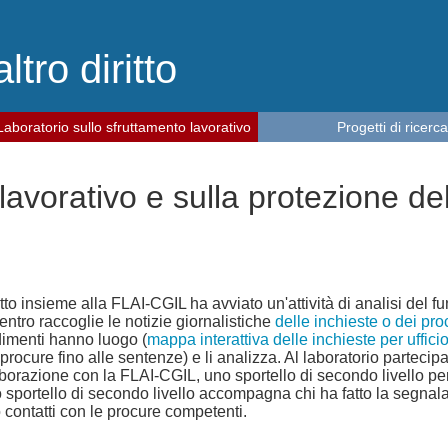
altro diritto
Laboratorio sullo sfruttamento lavorativo
Progetti di ricerca
lavorativo e sulla protezione del
 diritto insieme alla FLAI-CGIL ha avviato un'attività di analisi de
Centro raccoglie le notizie giornalistiche
delle inchieste o dei proc
edimenti hanno luogo (
mappa interattiva delle inchieste per uffici
procure fino alle sentenze) e li analizza. Al laboratorio parteci
orazione con la FLAI-CGIL, uno sportello di secondo livello per 
 Lo sportello di secondo livello accompagna chi ha fatto la segna
contatti con le procure competenti.