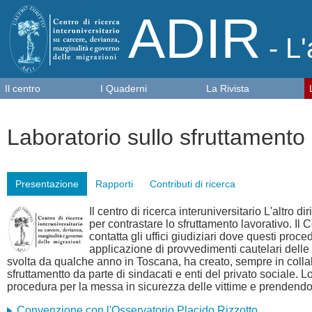
ADIR
- L'
Il centro
I Quaderni
La Rivista
Laboratorio sullo sfruttamento 
Presentazione
Rapporti
Contributi di ricerca
Il centro di ricerca interuniversitario L'altro
per contrastare lo sfruttamento lavorativo. Il 
contatta gli uffici giudiziari dove questi proc
applicazione di provvedimenti cautelari delle 
svolta da qualche anno in Toscana, ha creato, sempre in collab
sfruttamentto da parte di sindacati e enti del privato sociale.
procedura per la messa in sicurezza delle vittime e prendendo 
Convenzione con l'Osservatorio Placido Rizzotto