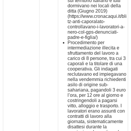
sul territorio italiano e tutti
dormivano nei locali della
ditta (Giugno 2019)
(
https://www.cronacaqui.it/bli
tz-anti-caporalato-
controllavano-i-lavoratori-a-
nero-col-gps-denunciati-
padre-e-figlia/
)
Procedimento per
intermediazione illecita e
sfruttamento del lavoro a
carico di 8 persone, tra cui 3
caporali e la titolare di una
cooperativa. Gli indagati
reclutavano ed impiegavano
nella vendemmia richiedenti
asilo di origine sub-
sahariana, pagandoli 3 euro
l’ora, per 12 ore al giorno e
costringendoli a pagarsi
vitto, alloggio e trasporto. I
lavoratori erano assunti con
contratti di lavoro alla
giornata, sistematicamente
disattesi durante la