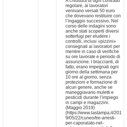
A chiusura di ogni contratto
regolare, ai lavoratori
venivano versati 50 euro
che dovevano restituire con
l’ingaggio successivo. Nel
corso delle indagini sono
anche stati scoperti diversi
sotterfugi per eludere i
controlli, inclusi «pizzini»
consegnati ai lavoratori per
mentire in caso di verifiche
su ore lavorate e periodo di
assunzione. I braccianti, di
fatto, erano impegnati ogni
giorno della settimana per
10 ore al giorno, senza
protezioni e formazione di
alcun genere, anche se
maneggiavano muletti e
pesticidi durante l’impiego
in campi e magazzini.
(Maggio 2019)
(
https://www.lastampa.it/201
9/05/22/cuneo/tre-arresti-
per-caporalato-nel-