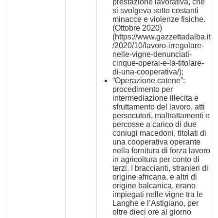
prestazione lavorativa, che
si svolgeva sotto costanti
minacce e violenze fisiche.
(Ottobre 2020)
(
https://www.gazzettadalba.it
/2020/10/lavoro-irregolare-
nelle-vigne-denunciati-
cinque-operai-e-la-titolare-
di-una-cooperativa/
);
“Operazione catene”:
procedimento per
intermediazione illecita e
sfruttamento del lavoro, atti
persecutori, maltrattamenti e
percosse a carico di due
coniugi macedoni, titolati di
una cooperativa operante
nella fornitura di forza lavoro
in agricoltura per conto di
terzi. I braccianti, stranieri di
origine africana, e altri di
origine balcanica, erano
impiegati nelle vigne tra le
Langhe e l’Astigiano, per
oltre dieci ore al giorno