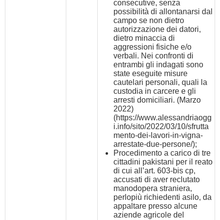
consecutive, senza
possibilità di allontanarsi dal
campo se non dietro
autorizzazione dei datori,
dietro minaccia di
aggressioni fisiche e/o
verbali. Nei confronti di
entrambi gli indagati sono
state eseguite misure
cautelari personali, quali la
custodia in carcere e gli
arresti domiciliari. (Marzo
2022)
(
https://www.alessandriaogg
i.info/sito/2022/03/10/sfrutta
mento-dei-lavori-in-vigna-
arrestate-due-persone/
);
Procedimento a carico di tre
cittadini pakistani per il reato
di cui all’art. 603-bis cp,
accusati di aver reclutato
manodopera straniera,
perlopiù richiedenti asilo, da
appaltare presso alcune
aziende agricole del