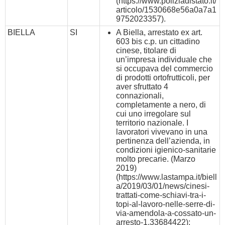
(
https://www.poliziadistato.it/
articolo/1530668e56a0a7a1
9752023357
).
BIELLA
SI
A Biella, arrestato ex art.
603 bis c.p. un cittadino
cinese, titolare di
un’impresa individuale che
si occupava del commercio
di prodotti ortofrutticoli, per
aver sfruttato 4
connazionali,
completamente a nero, di
cui uno irregolare sul
territorio nazionale. I
lavoratori vivevano in una
pertinenza dell’azienda, in
condizioni igienico-sanitarie
molto precarie. (Marzo
2019)
(
https://www.lastampa.it/biell
a/2019/03/01/news/cinesi-
trattati-come-schiavi-tra-i-
topi-al-lavoro-nelle-serre-di-
via-amendola-a-cossato-un-
arresto-1.33684422
);