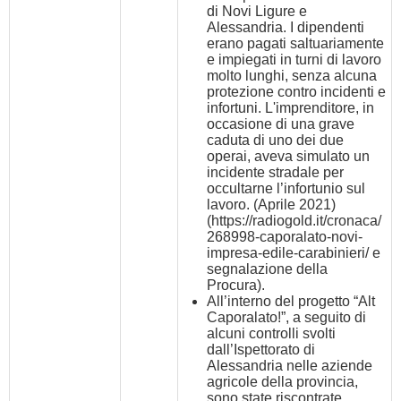
di Novi Ligure e
Alessandria. I dipendenti
erano pagati saltuariamente
e impiegati in turni di lavoro
molto lunghi, senza alcuna
protezione contro incidenti e
infortuni. L'imprenditore, in
occasione di una grave
caduta di uno dei due
operai, aveva simulato un
incidente stradale per
occultarne l’infortunio sul
lavoro. (Aprile 2021)
(
https://radiogold.it/cronaca/
268998-caporalato-novi-
impresa-edile-carabinieri/
e
segnalazione della
Procura).
All’interno del progetto “Alt
Caporalato!”, a seguito di
alcuni controlli svolti
dall’Ispettorato di
Alessandria nelle aziende
agricole della provincia,
sono state riscontrate