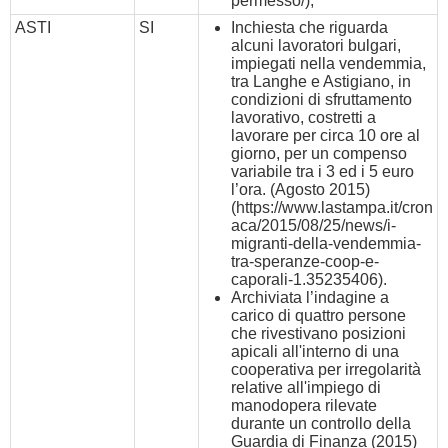
permesso/
);
ASTI
SI
Inchiesta che riguarda
alcuni lavoratori bulgari,
impiegati nella vendemmia,
tra Langhe e Astigiano, in
condizioni di sfruttamento
lavorativo, costretti a
lavorare per circa 10 ore al
giorno, per un compenso
variabile tra i 3 ed i 5 euro
l’ora. (Agosto 2015)
(
https://www.lastampa.it/cron
aca/2015/08/25/news/i-
migranti-della-vendemmia-
tra-speranze-coop-e-
caporali-1.35235406
).
Archiviata l’indagine a
carico di quattro persone
che rivestivano posizioni
apicali all'interno di una
cooperativa per irregolarità
relative all'impiego di
manodopera rilevate
durante un controllo della
Guardia di Finanza (2015)