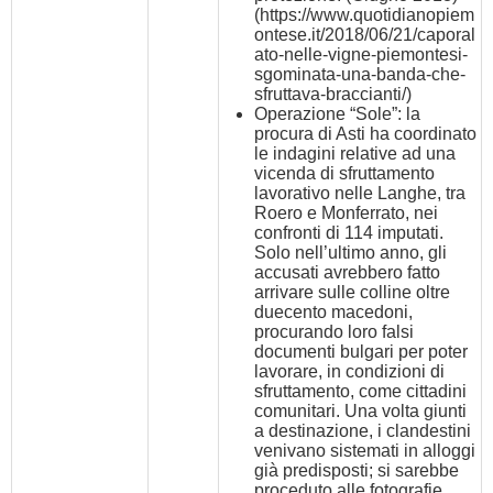
(
https://www.quotidianopiem
ontese.it/2018/06/21/caporal
ato-nelle-vigne-piemontesi-
sgominata-una-banda-che-
sfruttava-braccianti/
)
Operazione “Sole”: la
procura di Asti ha coordinato
le indagini relative ad una
vicenda di sfruttamento
lavorativo nelle Langhe, tra
Roero e Monferrato, nei
confronti di 114 imputati.
Solo nell’ultimo anno, gli
accusati avrebbero fatto
arrivare sulle colline oltre
duecento macedoni,
procurando loro falsi
documenti bulgari per poter
lavorare, in condizioni di
sfruttamento, come cittadini
comunitari. Una volta giunti
a destinazione, i clandestini
venivano sistemati in alloggi
già predisposti; si sarebbe
proceduto alle fotografie