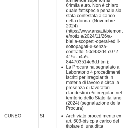
ammende superiori ai
64mila euro. Non è chiaro
quale fattispecie penale sia
stata contestata a carico
della donna. (Novembre
2024)
(
https://www.ansa.it/piemont
e/notizie/2024/11/26/a-
biella-scoperti-operai-edili-
sottopagati-e-senza-
contratto_50d432d4-c072-
415c-b4a5-
844703514e8d.html
);
La Procura ha segnalato al
Laboratorio 4 procedimenti
iscritti per irregolarità in
materia di lavoro e circa la
presenza di lavoratori
clandestini e/o irregolari nel
territorio dello Stato italiano
(2024) (segnalazione della
Procura);
CUNEO
SI
Archiviato procedimento ex
art. 603-bis cp a carico del
titolare di una ditta