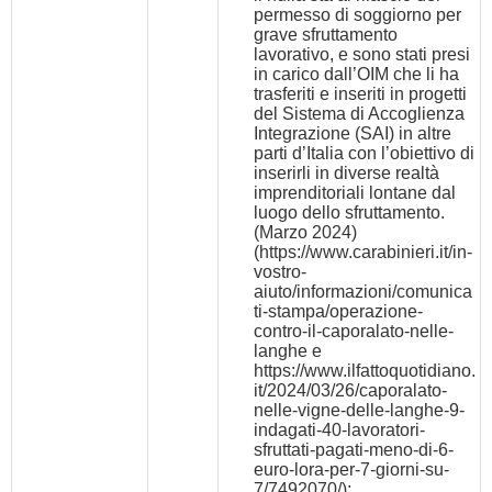
permesso di soggiorno per
grave sfruttamento
lavorativo, e sono stati presi
in carico dall’OIM che li ha
trasferiti e inseriti in progetti
del Sistema di Accoglienza
Integrazione (SAI) in altre
parti d’Italia con l’obiettivo di
inserirli in diverse realtà
imprenditoriali lontane dal
luogo dello sfruttamento.
(Marzo 2024)
(
https://www.carabinieri.it/in-
vostro-
aiuto/informazioni/comunica
ti-stampa/operazione-
contro-il-caporalato-nelle-
langhe
e
https://www.ilfattoquotidiano.
it/2024/03/26/caporalato-
nelle-vigne-delle-langhe-9-
indagati-40-lavoratori-
sfruttati-pagati-meno-di-6-
euro-lora-per-7-giorni-su-
7/7492070/
);