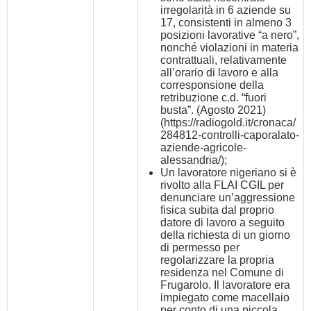
irregolarità in 6 aziende su
17, consistenti in almeno 3
posizioni lavorative “a nero”,
nonché violazioni in materia
contrattuali, relativamente
all’orario di lavoro e alla
corresponsione della
retribuzione c.d. “fuori
busta”. (Agosto 2021)
(
https://radiogold.it/cronaca/
284812-controlli-caporalato-
aziende-agricole-
alessandria/
);
Un lavoratore nigeriano si è
rivolto alla FLAI CGIL per
denunciare un’aggressione
fisica subita dal proprio
datore di lavoro a seguito
della richiesta di un giorno
di permesso per
regolarizzare la propria
residenza nel Comune di
Frugarolo. Il lavoratore era
impiegato come macellaio
per conto di una piccola