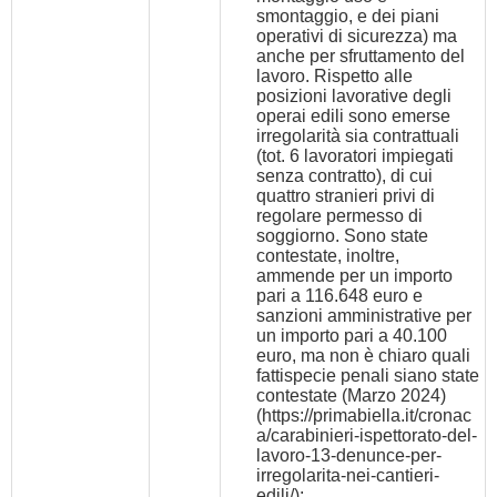
smontaggio, e dei piani
operativi di sicurezza) ma
anche per sfruttamento del
lavoro. Rispetto alle
posizioni lavorative degli
operai edili sono emerse
irregolarità sia contrattuali
(tot. 6 lavoratori impiegati
senza contratto), di cui
quattro stranieri privi di
regolare permesso di
soggiorno. Sono state
contestate, inoltre,
ammende per un importo
pari a 116.648 euro e
sanzioni amministrative per
un importo pari a 40.100
euro, ma non è chiaro quali
fattispecie penali siano state
contestate (Marzo 2024)
(
https://primabiella.it/cronac
a/carabinieri-ispettorato-del-
lavoro-13-denunce-per-
irregolarita-nei-cantieri-
edili/
);