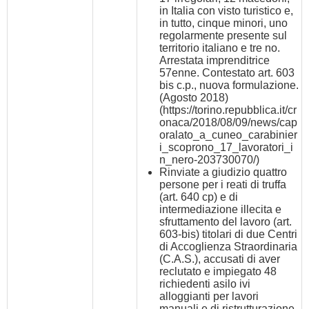
in Italia con visto turistico e,
in tutto, cinque minori, uno
regolarmente presente sul
territorio italiano e tre no.
Arrestata imprenditrice
57enne. Contestato art. 603
bis c.p., nuova formulazione.
(Agosto 2018)
(
https://torino.repubblica.it/cr
onaca/2018/08/09/news/cap
oralato_a_cuneo_carabinier
i_scoprono_17_lavoratori_i
n_nero-203730070/
)
Rinviate a giudizio quattro
persone per i reati di truffa
(art. 640 cp) e di
intermediazione illecita e
sfruttamento del lavoro (art.
603-bis) titolari di due Centri
di Accoglienza Straordinaria
(C.A.S.), accusati di aver
reclutato e impiegato 48
richiedenti asilo ivi
alloggianti per lavori
manuali e di ristrutturazione