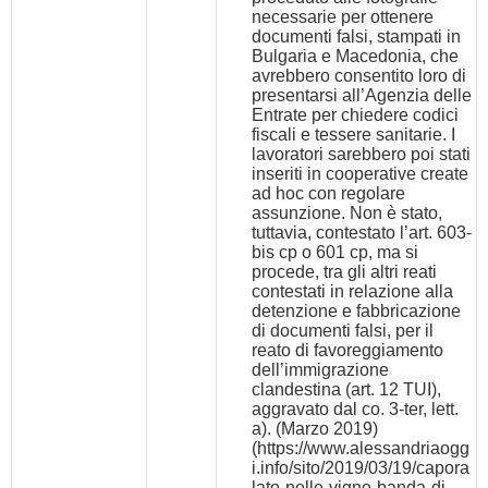
necessarie per ottenere
documenti falsi, stampati in
Bulgaria e Macedonia, che
avrebbero consentito loro di
presentarsi all’Agenzia delle
Entrate per chiedere codici
fiscali e tessere sanitarie. I
lavoratori sarebbero poi stati
inseriti in cooperative create
ad hoc con regolare
assunzione. Non è stato,
tuttavia, contestato l’art. 603-
bis cp o 601 cp, ma si
procede, tra gli altri reati
contestati in relazione alla
detenzione e fabbricazione
di documenti falsi, per il
reato di favoreggiamento
dell’immigrazione
clandestina (art. 12 TUI),
aggravato dal co. 3-ter, lett.
a). (Marzo 2019)
(
https://www.alessandriaogg
i.info/sito/2019/03/19/capora
lato-nelle-vigne-banda-di-