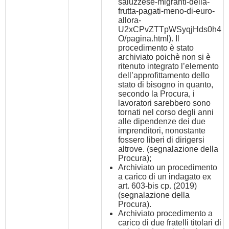
saluzzese-migranti-della-
frutta-pagati-meno-di-euro-
allora-
U2xCPvZTTpWSyqjHds0h4
O/pagina.html
). Il
procedimento è stato
archiviato poichè non si è
ritenuto integrato l’elemento
dell’approfittamento dello
stato di bisogno in quanto,
secondo la Procura, i
lavoratori sarebbero sono
tornati nel corso degli anni
alle dipendenze dei due
imprenditori, nonostante
fossero liberi di dirigersi
altrove. (segnalazione della
Procura);
Archiviato un procedimento
a carico di un indagato ex
art. 603-bis cp. (2019)
(segnalazione della
Procura).
Archiviato procedimento a
carico di due fratelli titolari di