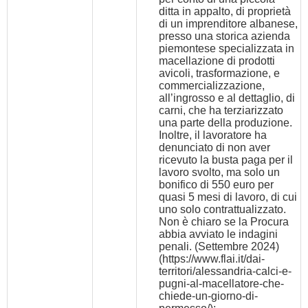
ditta in appalto, di proprietà
di un imprenditore albanese,
presso una storica azienda
piemontese specializzata in
macellazione di prodotti
avicoli, trasformazione, e
commercializzazione,
all’ingrosso e al dettaglio, di
carni, che ha terziarizzato
una parte della produzione.
Inoltre, il lavoratore ha
denunciato di non aver
ricevuto la busta paga per il
lavoro svolto, ma solo un
bonifico di 550 euro per
quasi 5 mesi di lavoro, di cui
uno solo contrattualizzato.
Non è chiaro se la Procura
abbia avviato le indagini
penali. (Settembre 2024)
(
https://www.flai.it/dai-
territori/alessandria-calci-e-
pugni-al-macellatore-che-
chiede-un-giorno-di-