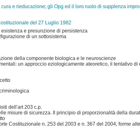
tra cura e rieducazione; gli Opg ed il loro ruolo di supplenza impr
Costituzionale del 27 Luglio 1982
 esistenza e presunzione di persistenza
figurazione di un sottosistema
utazione della componente biologica e le neuroscienze
 mentali: un approccio eziologicamente ateoretico, il tentativo di 
cetto
 criminologica
iti dell'art 203 c.p.
le misure di sicurezza. Il principio di proporzionalità della dura
tto
te Costituzionale n. 253 del 2003 e n. 367 del 2004, forme alter