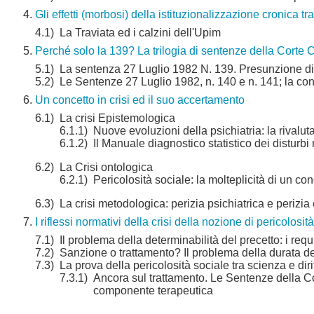
Gli effetti (morbosi) della istituzionalizzazione cronica 
4.1)
La Traviata ed i calzini dell'Upim
Perché solo la 139? La trilogia di sentenze della Corte 
5.1)
La sentenza 27 Luglio 1982 N. 139. Presunzione di
5.2)
Le Sentenze 27 Luglio 1982, n. 140 e n. 141; la con
Un concetto in crisi ed il suo accertamento
6.1)
La crisi Epistemologica
6.1.1)
Nuove evoluzioni della psichiatria: la rival
6.1.2)
Il Manuale diagnostico statistico dei disturbi
6.2)
La Crisi ontologica
6.2.1)
Pericolosità sociale: la molteplicità di un con
6.3)
La crisi metodologica: perizia psichiatrica e perizia
I riflessi normativi della crisi della nozione di pericolosità
7.1)
Il problema della determinabilità del precetto: i requis
7.2)
Sanzione o trattamento? Il problema della durata del
7.3)
La prova della pericolosità sociale tra scienza e diri
7.3.1)
Ancora sul trattamento. Le Sentenze della Cor
componente terapeutica