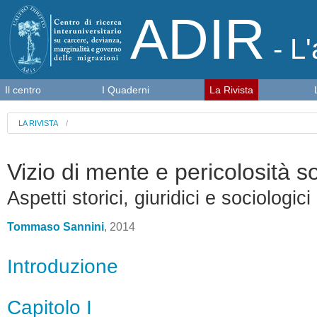
ADIR
- L'
Il centro
I Quaderni
La Rivista
LA RIVISTA
/
Vizio di mente e pericolosità s
Aspetti storici, giuridici e sociologici
Tommaso Sannini
, 2014
Introduzione
Capitolo I