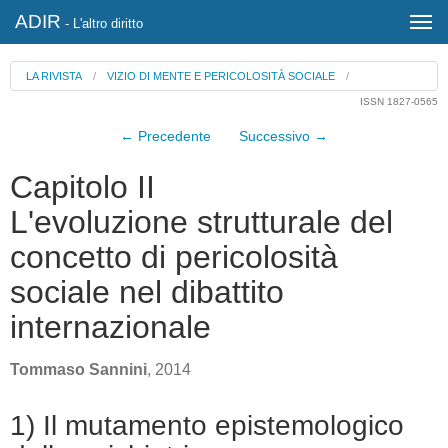
ADIR
- L'altro diritto
LA RIVISTA
/
VIZIO DI MENTE E PERICOLOSITÀ SOCIALE
/
ISSN 1827-0565
← Precedente
Successivo →
Capitolo II
L'evoluzione strutturale del
concetto di pericolosità
sociale nel dibattito
internazionale
Tommaso Sannini
, 2014
1) Il mutamento epistemologico