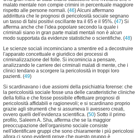
malato mentale non compie crimini in percentuale maggiore
rispetto alle persone normali. (
46
) Alcuni affermano
addirittura che le prognosi di pericolosità sociale segnano
un tasso di falsi positivi oscillante tra il 65 e il 95%. (
47
) Si
afferma anche che l'idea popolare secondo la quale i
criminali siano in gran parte malati mentali non è alcun
modo supportata da evidenze statistiche o scientifiche. (
48
)
Le scienze sociali incominciano a smentire ed a decostruire
l'apparato concettuale e giuridico dei processi di
criminalizzazione del folle. Si incomincia a pensare,
analizzando le carriere dei criminali malati di mente, che i
clinici tendano a scorgere la pericolosità in troppi loro
pazienti. (
49
)
Si scardinavano i due assiomi della psichiatria forense: che
la pericolosità sociale fosse una delle caratteristiche cliniche
della follia e che fosse possibile effettuare prognosi di
pericolosità affidabili e ragionevoli; e si scardinano proprio
grazie agli strumenti che si assumeva li avessero creati,
ovvero quelli dell'evidenza scientifica. (
50
) Sotto il primo
profilo, Saleem A. Sha, afferma che se la maggior
preoccupazione dell'organismo sociale consiste
nell'identificare gruppi che sono chiaramente i più pericolosi
allora ci sono evidenti prove che questo gruppo è