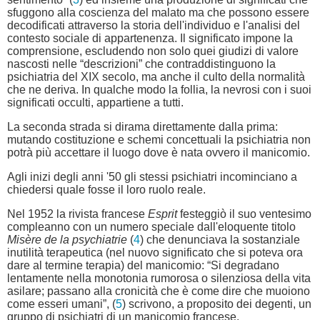
sfuggono alla coscienza del malato ma che possono essere
decodificati attraverso la storia dell'individuo e l'analisi del
contesto sociale di appartenenza. Il significato impone la
comprensione, escludendo non solo quei giudizi di valore
nascosti nelle “descrizioni” che contraddistinguono la
psichiatria del XIX secolo, ma anche il culto della normalità
che ne deriva. In qualche modo la follia, la nevrosi con i suoi
significati occulti, appartiene a tutti.
La seconda strada si dirama direttamente dalla prima:
mutando costituzione e schemi concettuali la psichiatria non
potrà più accettare il luogo dove è nata ovvero il manicomio.
Agli inizi degli anni '50 gli stessi psichiatri incominciano a
chiedersi quale fosse il loro ruolo reale.
Nel 1952 la rivista francese
Esprit
festeggiò il suo ventesimo
compleanno con un numero speciale dall'eloquente titolo
Misère de la psychiatrie
(
4
) che denunciava la sostanziale
inutilità terapeutica (nel nuovo significato che si poteva ora
dare al termine terapia) del manicomio: “Si degradano
lentamente nella monotonia rumorosa o silenziosa della vita
asilare; passano alla cronicità che è come dire che muoiono
come esseri umani”, (
5
) scrivono, a proposito dei degenti, un
gruppo di psichiatri di un manicomio francese.