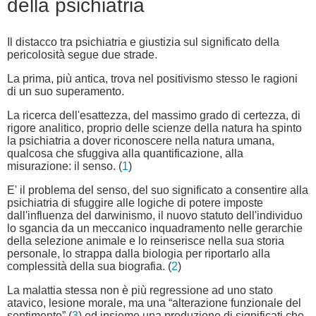
della psichiatria
Il distacco tra psichiatria e giustizia sul significato della
pericolosità segue due strade.
La prima, più antica, trova nel positivismo stesso le ragioni
di un suo superamento.
La ricerca dell'esattezza, del massimo grado di certezza, di
rigore analitico, proprio delle scienze della natura ha spinto
la psichiatria a dover riconoscere nella natura umana,
qualcosa che sfuggiva alla quantificazione, alla
misurazione: il senso. (
1
)
E' il problema del senso, del suo significato a consentire alla
psichiatria di sfuggire alle logiche di potere imposte
dall'influenza del darwinismo, il nuovo statuto dell'individuo
lo sgancia da un meccanico inquadramento nelle gerarchie
della selezione animale e lo reinserisce nella sua storia
personale, lo strappa dalla biologia per riportarlo alla
complessità della sua biografia. (
2
)
La malattia stessa non è più regressione ad uno stato
atavico, lesione morale, ma una “alterazione funzionale del
sentimento” (
3
) ed insieme una produzione di significati che