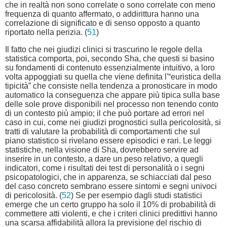
che in realtà non sono correlate o sono correlate con meno
frequenza di quanto affermato, o addirittura hanno una
correlazione di significato e di senso opposto a quanto
riportato nella perizia. (
51
)
Il fatto che nei giudizi clinici si trascurino le regole della
statistica comporta, poi, secondo Sha, che questi si basino
su fondamenti di contenuto essenzialmente intuitivo, a loro
volta appoggiati su quella che viene definita l'“euristica della
tipicità” che consiste nella tendenza a pronosticare in modo
automatico la conseguenza che appare più tipica sulla base
delle sole prove disponibili nel processo non tenendo conto
di un contesto più ampio; il che può portare ad errori nel
caso in cui, come nei giudizi prognostici sulla pericolosità, si
tratti di valutare la probabilità di comportamenti che sul
piano statistico si rivelano essere episodici e rari. Le leggi
statistiche, nella visione di Sha, dovrebbero servire ad
inserire in un contesto, a dare un peso relativo, a quegli
indicatori, come i risultati dei test di personalità o i segni
psicopatologici, che in apparenza, se schiacciati dal peso
del caso concreto sembrano essere sintomi e segni univoci
di pericolosità. (
52
) Se per esempio dagli studi statistici
emerge che un certo gruppo ha solo il 10% di probabilità di
commettere atti violenti, e che i criteri clinici predittivi hanno
una scarsa affidabilità allora la previsione del rischio di