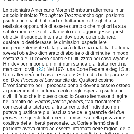
Lo psichiatra Americano Morton Birnbaum affermerà in un
articolo intitolato
The right to Treatment
che ogni paziente
psichiatrico ha il diritto ad un trattamento che gli dia la
realistica opportunità di essere curato o che migliori la sua
salute mentale. Se il trattamento non raggiungesse questi
obiettivi il soggetto internato, dovrebbe poter ottenere,
qualora lo desiderasse, le dimissioni ospedaliere
indipendentemente dalla gravità della sua malattia. La teoria
aveva l'obiettivo dichiarato di abolire o di diminuire in modo
sostanziale il ricovero coatto e fu utilizzata nel caso Wyatt v.
Hinkley per imporre un minimum standard ai trattamenti nei
manicomi civili. (
22
) Nel 1974 una Corte Federale degli Stati
Uniti affermerà nel caso Lessard v. Schmidt che le garanzie
del
Due Process of Law
sancite dal Quattordicesimo
Emendamento per il processo penale devono essere estese
ai procedimenti di internamento negli ospedali psichiatrici
civili. Il fatto che in questo caso lo Stato affermasse di agire
nell'ambito dei
Parens patriae powers
, tradizionalmente
connessi alla tutela ed al trattamento dell'individuo non
poteva giustificare più l'esclusione delle garanzie del
due
process
se questo trattamento consisteva nella privazione
coattiva della libertà personale. La Corte affermò che il
paziente aveva diritto ad essere informato delle ragioni della
sua detenzione, di sapere i nomi dei medici e di tutte quelle