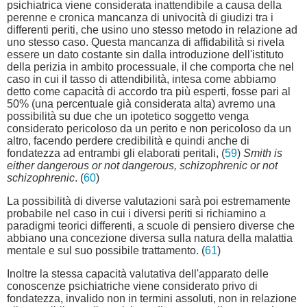
psichiatrica viene considerata inattendibile a causa della
perenne e cronica mancanza di univocità di giudizi tra i
differenti periti, che usino uno stesso metodo in relazione ad
uno stesso caso. Questa mancanza di affidabilità si rivela
essere un dato costante sin dalla introduzione dell'istituto
della perizia in ambito processuale, il che comporta che nel
caso in cui il tasso di attendibilità, intesa come abbiamo
detto come capacità di accordo tra più esperti, fosse pari al
50% (una percentuale già considerata alta) avremo una
possibilità su due che un ipotetico soggetto venga
considerato pericoloso da un perito e non pericoloso da un
altro, facendo perdere credibilità e quindi anche di
fondatezza ad entrambi gli elaborati peritali, (
59
)
Smith is
either dangerous or not dangerous, schizophrenic or not
schizophrenic
. (
60
)
La possibilità di diverse valutazioni sarà poi estremamente
probabile nel caso in cui i diversi periti si richiamino a
paradigmi teorici differenti, a scuole di pensiero diverse che
abbiano una concezione diversa sulla natura della malattia
mentale e sul suo possibile trattamento. (
61
)
Inoltre la stessa capacità valutativa dell'apparato delle
conoscenze psichiatriche viene considerato privo di
fondatezza, invalido non in termini assoluti, non in relazione