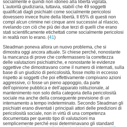
socialmente e quindi non idoneo alla libertà vigilata.
L'autorità giudiziaria, tuttavia, stabilì che 49 soggetti
qualificati dagli psichiatri come socialmente pericolosi
dovessero invece fruire della libertà. Il 65% di questi non
compì alcun crimine nei cinque anni successivi al rilascio,
rivelando con ciò che più dei due terzi di quelli che erano
stati scientificamente etichettati come socialmente pericolosi
in realtà non lo erano. (
41
)
Steadman poneva allora un nuovo problema, che si
dimostra oggi ancora attuale. Si chiese perché, nonostante
la mancanza di prove che confermassero la correttezza
delle valutazioni psichiatriche, e nonostante le evidenze
oggettive che dimostravano come il numero di internati, sulla
base di un giudizio di pericolosità, fosse molto in eccesso
rispetto ai soggetti che poi effettivamente compivano azioni
aggressive, ci fosse un pieno appoggio, da parte
dell'opinione pubblica e dell'apparato istituzionale, al
mantenimento non solo della categoria della pericolosità
sociale ma anche della conseguente previsione di un
internamento a tempo indeterminato. Secondo Steadman gli
psichiatri erano diventati i principali attori delle predizioni di
pericolosità sociale, non in virtù di una competenza
documentata per questo tipo di valutazioni ma
semplicemente perché essi determinavano gli standard