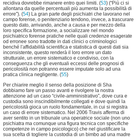
recidiva dovrebbe rimanere entro quei limiti. (
53
) (“Più ci si
allontana da quelle percentuali più aumenta la possibilità di
errore”). (
54
) La gran parte degli psichiatri che lavorano nel
campo forense, o penitenziario tendono, invece, a trascurare
questo dato, arrivando, anche a causa e per mezzo della
loro specifica formazione, a socializzare nel mondo
psichiatrico forense pratiche nelle quali credenze esagerate
od erronee sono tradotte in dati clinici o criminologici
benché l'affidabilità scientifica e statistica di questi dati sia
inconsistente, questo renderà il loro errore un dato
strutturale, un errore sistematico e condiviso, con la
conseguenza che gli eventuali eccessi delle prognosi di
pericolosità non potranno essere imputate solo ad una
pratica clinica negligente. (
55
)
Per chiarire meglio il senso della posizione di Sha
dobbiamo fare un passo avanti e rivolgere la nostra
attenzione ad un caso “civile-amministrativo”, dove cura e
custodia sono inscindibilmente collegati e dove quindi la
pericolosità gioca un ruolo fondamentale, in cui si registra
un caso di errore sistematico. Nel 2006 Travis afferma di
aver sentito in un tribunale una operatrice sociale (non uno
psichiatra ma comunque una figura tecnica con specifiche
competenze in campo psicologico) che nel giustificare la
sua scelta di togliere la custodia di un bimbo ad una madre