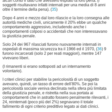
alcun conto il fatto che avessero espiato la loro pena. (i
soggetti risultavano infatti internati per una media di 8 anni
oltre il termine della pena). (
35
)
Dopo 4 anni e mezzo dal loro rilascio e la loro consegna alle
autorità mediche civili, unicamente il 20% ebbe un qualche
comportamento aggressivo, includendo anche i
comportamenti colposi o accidentali che non interessavano
la giustizia penale.
Solo 24 dei 967 rilasciati furono nuovamente internati in
ospedali di massima sicurezza tra il 1966 ed il 1970, (
36
) 9
furono incarcerati (solo 2 per reati maggiori), mentre 147
vivevano liberi.
(I rimanenti si erano sottoposti ad un internamento
volontario).
I criteri clinici per stabilire la pericolosità di un soggetto
avevano, quindi, un tasso di errore dell'80%. Se poi la
pericolosità sociale veniva declinata nella sfera più limitata
della giustizia penale, e ristretta nella sua portata ai
comportamenti che in astratto fossero penalmente rilevanti, i
24, reinternati (poco più del 2%) segnavano il totale
fallimento di ogni criterio predittivo legato ai dati clinici.