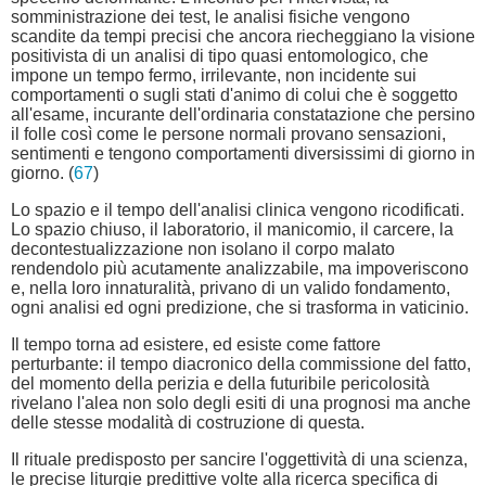
somministrazione dei test, le analisi fisiche vengono
scandite da tempi precisi che ancora riecheggiano la visione
positivista di un analisi di tipo quasi entomologico, che
impone un tempo fermo, irrilevante, non incidente sui
comportamenti o sugli stati d'animo di colui che è soggetto
all'esame, incurante dell'ordinaria constatazione che persino
il folle così come le persone normali provano sensazioni,
sentimenti e tengono comportamenti diversissimi di giorno in
giorno. (
67
)
Lo spazio e il tempo dell'analisi clinica vengono ricodificati.
Lo spazio chiuso, il laboratorio, il manicomio, il carcere, la
decontestualizzazione non isolano il corpo malato
rendendolo più acutamente analizzabile, ma impoveriscono
e, nella loro innaturalità, privano di un valido fondamento,
ogni analisi ed ogni predizione, che si trasforma in vaticinio.
Il tempo torna ad esistere, ed esiste come fattore
perturbante: il tempo diacronico della commissione del fatto,
del momento della perizia e della futuribile pericolosità
rivelano l'alea non solo degli esiti di una prognosi ma anche
delle stesse modalità di costruzione di questa.
Il rituale predisposto per sancire l'oggettività di una scienza,
le precise liturgie predittive volte alla ricerca specifica di