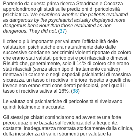
Partendo da questa prima ricerca Steadman e Cocozza
approfondirono gli studi sulle predizioni di pericolosità
psichiatrica.
We examined whether the patients evaluated
as dangerous by the psychiatrist actually displayed more
dangerous behaviour than those evaluated as non
dangerous. They did not
. (
37
)
Il criterio più importante per valutare l'affidabilità delle
valutazioni psichiatriche era naturalmente dato dalle
successive condanne per crimini violenti riportate da coloro
che erano stati valutati pericolosi e poi rilasciati o dimessi.
Risultò che, generalmente, solo il 14% di coloro che erano
stati rilasciati (senza alcun tipo di trattamento curativo)
rientrava in carcere o negli ospedali psichiatrici di massima
sicurezza, un tasso di recidiva inferiore rispetto a quelli che
invece non erano stati considerati pericolosi, per i quali il
tasso di recidiva saliva al 16%. (
38
)
Le valutazioni psichiatriche di pericolosità si rivelavano
quindi totalmente inaccurate.
Gli stessi psichiatri cominciarono ad avvertire una forte
preoccupazione basata sull'evidenza della frequente,
costante, inadeguatezza mostrata storicamente dalla clinica,
della inesistenza di validi strumenti per valutare la