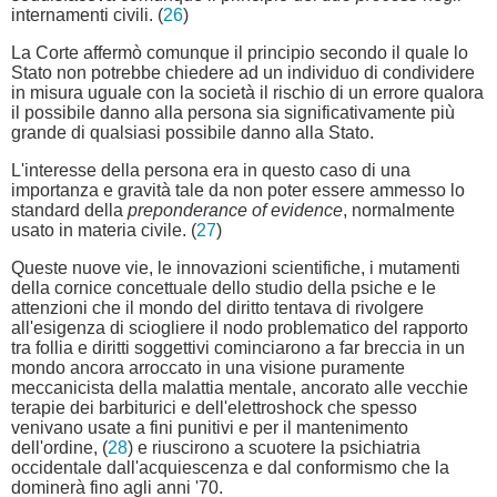
internamenti civili. (
26
)
La Corte affermò comunque il principio secondo il quale lo
Stato non potrebbe chiedere ad un individuo di condividere
in misura uguale con la società il rischio di un errore qualora
il possibile danno alla persona sia significativamente più
grande di qualsiasi possibile danno alla Stato.
L'interesse della persona era in questo caso di una
importanza e gravità tale da non poter essere ammesso lo
standard della
preponderance of evidence
, normalmente
usato in materia civile. (
27
)
Queste nuove vie, le innovazioni scientifiche, i mutamenti
della cornice concettuale dello studio della psiche e le
attenzioni che il mondo del diritto tentava di rivolgere
all'esigenza di sciogliere il nodo problematico del rapporto
tra follia e diritti soggettivi cominciarono a far breccia in un
mondo ancora arroccato in una visione puramente
meccanicista della malattia mentale, ancorato alle vecchie
terapie dei barbiturici e dell'elettroshock che spesso
venivano usate a fini punitivi e per il mantenimento
dell'ordine, (
28
) e riuscirono a scuotere la psichiatria
occidentale dall'acquiescenza e dal conformismo che la
dominerà fino agli anni '70.