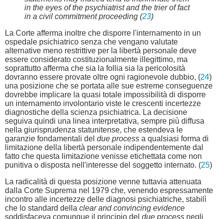
in the eyes of the psychiatrist and the trier of fact
in a civil commitment proceeding (
23
)
La Corte afferma inoltre che disporre l'internamento in un
ospedale psichiatrico senza che vengano valutate
alternative meno restrittive per la libertà personale deve
essere considerato costituzionalmente illegittimo, ma
soprattutto afferma che sia la follia sia la pericolosità
dovranno essere provate oltre ogni ragionevole dubbio, (
24
)
una posizione che se portata alle sue estreme conseguenze
dovrebbe implicare la quasi totale impossibilità di disporre
un internamento involontario viste le crescenti incertezze
diagnostiche della scienza psichiatrica. La decisione
seguiva quindi una linea interpretativa, sempre più diffusa
nella giurisprudenza statunitense, che estendeva le
garanzie fondamentali del
due process
a qualsiasi forma di
limitazione della libertà personale indipendentemente dal
fatto che questa limitazione venisse etichettata come non
punitiva o disposta nell'interesse del soggetto internato. (
25
)
La radicalità di questa posizione venne tuttavia attenuata
dalla Corte Suprema nel 1979 che, venendo espressamente
incontro alle incertezze delle diagnosi psichiatriche, stabilì
che lo standard della
clear and convincing evidence
soddisfaceva comunque il principio del
due process
negli