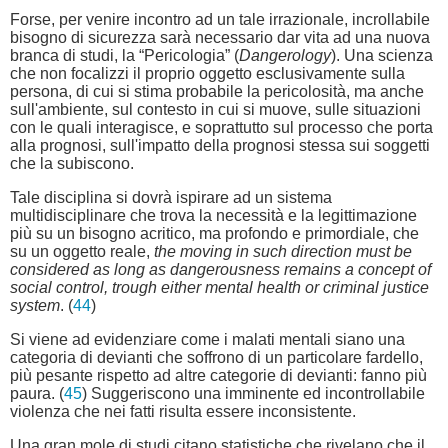
Forse, per venire incontro ad un tale irrazionale, incrollabile
bisogno di sicurezza sarà necessario dar vita ad una nuova
branca di studi, la “Pericologia” (
Dangerology
). Una scienza
che non focalizzi il proprio oggetto esclusivamente sulla
persona, di cui si stima probabile la pericolosità, ma anche
sull'ambiente, sul contesto in cui si muove, sulle situazioni
con le quali interagisce, e soprattutto sul processo che porta
alla prognosi, sull'impatto della prognosi stessa sui soggetti
che la subiscono.
Tale disciplina si dovrà ispirare ad un sistema
multidisciplinare che trova la necessità e la legittimazione
più su un bisogno acritico, ma profondo e primordiale, che
su un oggetto reale,
the moving in such direction must be
considered as long as dangerousness remains a concept of
social control, trough either mental health or criminal justice
system
. (
44
)
Si viene ad evidenziare come i malati mentali siano una
categoria di devianti che soffrono di un particolare fardello,
più pesante rispetto ad altre categorie di devianti: fanno più
paura. (
45
) Suggeriscono una imminente ed incontrollabile
violenza che nei fatti risulta essere inconsistente.
Una gran mole di studi citano statistiche che rivelano che il