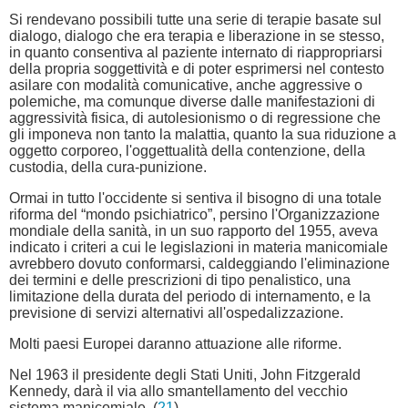
Si rendevano possibili tutte una serie di terapie basate sul
dialogo, dialogo che era terapia e liberazione in se stesso,
in quanto consentiva al paziente internato di riappropriarsi
della propria soggettività e di poter esprimersi nel contesto
asilare con modalità comunicative, anche aggressive o
polemiche, ma comunque diverse dalle manifestazioni di
aggressività fisica, di autolesionismo o di regressione che
gli imponeva non tanto la malattia, quanto la sua riduzione a
oggetto corporeo, l'oggettualità della contenzione, della
custodia, della cura-punizione.
Ormai in tutto l'occidente si sentiva il bisogno di una totale
riforma del “mondo psichiatrico”, persino l'Organizzazione
mondiale della sanità, in un suo rapporto del 1955, aveva
indicato i criteri a cui le legislazioni in materia manicomiale
avrebbero dovuto conformarsi, caldeggiando l'eliminazione
dei termini e delle prescrizioni di tipo penalistico, una
limitazione della durata del periodo di internamento, e la
previsione di servizi alternativi all'ospedalizzazione.
Molti paesi Europei daranno attuazione alle riforme.
Nel 1963 il presidente degli Stati Uniti, John Fitzgerald
Kennedy, darà il via allo smantellamento del vecchio
sistema manicomiale. (
21
)