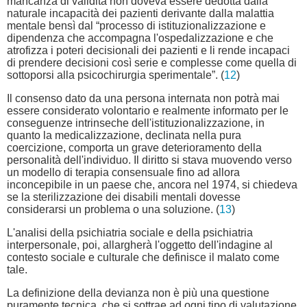
mancanza di validità non doveva essere dedotta dalla
naturale incapacità dei pazienti derivante dalla malattia
mentale bensì dal “processo di istituzionalizzazione e
dipendenza che accompagna l'ospedalizzazione e che
atrofizza i poteri decisionali dei pazienti e li rende incapaci
di prendere decisioni così serie e complesse come quella di
sottoporsi alla psicochirurgia sperimentale”. (
12
)
Il consenso dato da una persona internata non potrà mai
essere considerato volontario e realmente informato per le
conseguenze intrinseche dell'istituzionalizzazione, in
quanto la medicalizzazione, declinata nella pura
coercizione, comporta un grave deterioramento della
personalità dell'individuo. Il diritto si stava muovendo verso
un modello di terapia consensuale fino ad allora
inconcepibile in un paese che, ancora nel 1974, si chiedeva
se la sterilizzazione dei disabili mentali dovesse
considerarsi un problema o una soluzione. (
13
)
L'analisi della psichiatria sociale e della psichiatria
interpersonale, poi, allargherà l'oggetto dell'indagine al
contesto sociale e culturale che definisce il malato come
tale.
La definizione della devianza non è più una questione
puramente tecnica, che si sottrae ad ogni tipo di valutazione