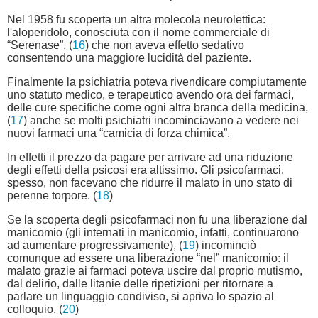
Nel 1958 fu scoperta un altra molecola neurolettica:
l'aloperidolo, conosciuta con il nome commerciale di
“Serenase”, (
16
) che non aveva effetto sedativo
consentendo una maggiore lucidità del paziente.
Finalmente la psichiatria poteva rivendicare compiutamente
uno statuto medico, e terapeutico avendo ora dei farmaci,
delle cure specifiche come ogni altra branca della medicina,
(
17
) anche se molti psichiatri incominciavano a vedere nei
nuovi farmaci una “camicia di forza chimica”.
In effetti il prezzo da pagare per arrivare ad una riduzione
degli effetti della psicosi era altissimo. Gli psicofarmaci,
spesso, non facevano che ridurre il malato in uno stato di
perenne torpore. (
18
)
Se la scoperta degli psicofarmaci non fu una liberazione dal
manicomio (gli internati in manicomio, infatti, continuarono
ad aumentare progressivamente), (
19
) incominciò
comunque ad essere una liberazione “nel” manicomio: il
malato grazie ai farmaci poteva uscire dal proprio mutismo,
dal delirio, dalle litanie delle ripetizioni per ritornare a
parlare un linguaggio condiviso, si apriva lo spazio al
colloquio. (
20
)