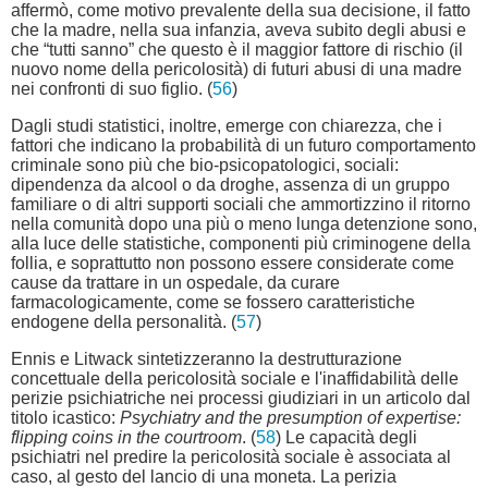
affermò, come motivo prevalente della sua decisione, il fatto
che la madre, nella sua infanzia, aveva subito degli abusi e
che “tutti sanno” che questo è il maggior fattore di rischio (il
nuovo nome della pericolosità) di futuri abusi di una madre
nei confronti di suo figlio. (
56
)
Dagli studi statistici, inoltre, emerge con chiarezza, che i
fattori che indicano la probabilità di un futuro comportamento
criminale sono più che bio-psicopatologici, sociali:
dipendenza da alcool o da droghe, assenza di un gruppo
familiare o di altri supporti sociali che ammortizzino il ritorno
nella comunità dopo una più o meno lunga detenzione sono,
alla luce delle statistiche, componenti più criminogene della
follia, e soprattutto non possono essere considerate come
cause da trattare in un ospedale, da curare
farmacologicamente, come se fossero caratteristiche
endogene della personalità. (
57
)
Ennis e Litwack sintetizzeranno la destrutturazione
concettuale della pericolosità sociale e l'inaffidabilità delle
perizie psichiatriche nei processi giudiziari in un articolo dal
titolo icastico:
Psychiatry and the presumption of expertise:
flipping coins in the courtroom
. (
58
) Le capacità degli
psichiatri nel predire la pericolosità sociale è associata al
caso, al gesto del lancio di una moneta. La perizia