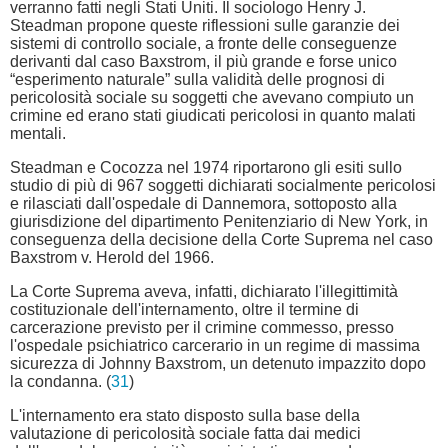
verranno fatti negli Stati Uniti. Il sociologo Henry J.
Steadman propone queste riflessioni sulle garanzie dei
sistemi di controllo sociale, a fronte delle conseguenze
derivanti dal caso Baxstrom, il più grande e forse unico
“esperimento naturale” sulla validità delle prognosi di
pericolosità sociale su soggetti che avevano compiuto un
crimine ed erano stati giudicati pericolosi in quanto malati
mentali.
Steadman e Cocozza nel 1974 riportarono gli esiti sullo
studio di più di 967 soggetti dichiarati socialmente pericolosi
e rilasciati dall'ospedale di Dannemora, sottoposto alla
giurisdizione del dipartimento Penitenziario di New York, in
conseguenza della decisione della Corte Suprema nel caso
Baxstrom v. Herold del 1966.
La Corte Suprema aveva, infatti, dichiarato l'illegittimità
costituzionale dell'internamento, oltre il termine di
carcerazione previsto per il crimine commesso, presso
l'ospedale psichiatrico carcerario in un regime di massima
sicurezza di Johnny Baxstrom, un detenuto impazzito dopo
la condanna. (
31
)
L'internamento era stato disposto sulla base della
valutazione di pericolosità sociale fatta dai medici