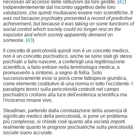
necessari all'accesso delle istituzioni da loro gestite, (
42
)
indipendentemente dal riscontro oggettivo delle loro
valutazioni, che quindi risultavano essere non scientifiche.
It
was not because psychiatry presented a record of predictive
achievement, but because it was taking on some functions of
social control which society could no longer rest on the
inquisitor and which society apparently demand on
someone
. (
43
)
Il concetto di pericolosità quindi non è un concetto medico,
non è un concetto psichiatrico, anche se sono stati gli stessi
psichiatri a farlo nascere, a conferirgli una legittimazione
scientifica, a farlo entrare nella terminologia medica, a
promuoverlo a sintomo, a segno di follia. Solo
successivamente esso si porrà come fattispecie giuridica,
come elemento costitutivo di una norma in tutto l'occidente. I
paradigmi teorici sulla pericolosità costruiti nel campo
psichiatrico crollano alla luce dell'evidenza scientifica ma
l'ircocervo rimane vivo.
Steadman, partendo dalla constatazione della assenza di
significato medico della pericolosità, si pone un problema
più complesso, si chiede cioè quanto alla società importi
realmente quanto le prognosi psichiatriche sulla pericolosità
sociale siano accurate.