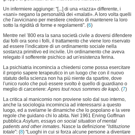
Un infermiere aggiunge: “[...] di una «razza» differente, i
«sani» negano la personalità dei «malati». A loro volta quelli
che l'avvicinano per mestiere credono di mantenere la loro
sotto la rigidità di forme e regolamenti”. (
6
)
Mentre nel '800 era la sana società civile a doversi difendere
dai folli ora sono i folli, il trattamento che viene loro riservato
ad essere l'indicatore di un ordinamento sociale nella
sostanza primitivo ed incivile. Un ordinamento che aveva
relegato il sofferente psichico ad un'esistenza ferina.
La psichiatria incomincia a chiedersi come possa esercitare
il proprio sapere terapeutico in un luogo che con il nuovo
statuto della scienza non ha più niente da spartire, dove
l'unico ruolo che può essere svolto è quello di guardiano o
meglio di carceriere:
Apres tout nous sommes de kapò
. (
7
)
La critica al manicomio non proviene solo dal suo interno,
anche la sociologia incomincia ad interessarsi a questo
luogo, ed a svelarne le dinamiche che lo popolano e la vere
regole che guidano chi lo abita. Nel 1961 Erving Goffman
pubblica
Asylum, essays on social situation of mental
patients and other inmates
. Nasce la definizione “
Istituzione
totale
”: (
8
) “Luoghi in cui si forza alcune persone a diventare