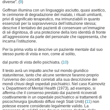
diverse”. (
9
)
Goffman illumina con un linguaggio asciutto, quasi asettico,
le cerimonie di degradazione del malato, i rituali umilianti,
privi di significato terapeutico, ma irrinunziabili in quanto
essenziali per la sopravvivenza dell'istituzione stessa;
descrive il tentativo dei pazienti di conservare un'immagine
di sé dignitosa, di una protezione della loro identità di fronte
all'aggressione da parte del personale che rappresenta, che
incarna l'istituzione.
Per la prima volta si descrive un paziente mentale dal suo
stesso punto di vista e non, come al solito,
dal punto di vista dello psichiatra. (
10
)
Il testo avrà un impatto anche sul mondo giuridico
statunitense, tanto che alcune sentenze faranno proprio
l'universo dei concetti correlati alla sua descrizione dei
mondi chiusi degli ospedali psichiatrici. Nel caso Kaimovitz
v. Department of Mental Health (1973), ad esempio, si
afferma che il consenso prestato dai pazienti ricoverati
coattivamente in un ospedale psichiatrico ai trattamenti di
psicochirurgia (piuttosto diffusi negli Stati Uniti) (
11
) non
potesse essere considerato legalmente valido. La