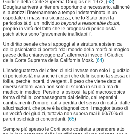
Giudice della Corte Suprema Douglas nel 1972, (
63
)
Douglas arriverà a ritenere opportuno e necessario, affinché
si autorizzi l'internamento a tempo indeterminato in un
ospedale di massima sicurezza, che lo Stato provi la
pericolosità di un individuo
beyond a reasonable doubt
,
proprio in virtù del fatto che le prognosi di pericolosità
psichiatrica sono “gravemente inaffidabili”.
Un diritto penale che si appoggi alla struttura epistemica
della psichiatria ci porterà “dal mondo della realtà al magico
paese della chiaroveggenza”, affermerà invece il Giudice
della Corte Suprema della California Mosk. (
64
)
L'inadeguatezza dei criteri clinici investe non solo il giudizio
di pericolosità ma anche i criteri che definiscono la stessa di
follia, perché incerti, divergenti. Il peso che viene dato ai
diversi sintomi varia non solo di scuola in scuola ma di
medico in medico. Persino la psicosi, la più macroscopica
forma di follia, contrassegnata dal delirio, dai repentini
cambiamenti d'umore, dalla perdita del senso di realtà, dalle
allucinazioni, che pure è la diagnosi con il maggior tasso di
univocità dei giudizi, tuttavia non supera mai il 60/70% di
pareri psichiatrici concordanti. (
65
)
Sempre più spesso le Corti sono costrette a prendere atto