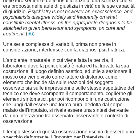
nelle loro sentenze delle insufficienze di una scienza che si
era proposta nelle aule di giustizia in virtù delle sue capacità
di giudizio.
Psychiatry is not however an exact science, and
psychiatrists disagree widely and frequently on what
constitute mental illness, on the appropriate diagnosis to be
attached to given behaviour and symptoms, on cure and
treatment
. (
66
)
Una serie complessa di variabili, prima non prese in
considerazione, interferisce con la diagnosi psichiatrica.
L'ambiente innaturale in cui viene fatta la perizia, il
laboratorio dove la pericolosità è nata ed ha trovato la sua
costruzione, il luogo definito asettico, ed utile a sezionare il
mostro ora viene visto come fattore di disturbo, come
elemento che incide sia sulle reazioni del soggetto
osservato sia sulle impressioni e sulle stesse aspettative del
tecnico che deve scomporre il comportamento, coglierne gli
elementi sintomatici, per poi ricomporlo in una costruzione
che lungi dall'essere una forma pura, dedotta dal corpo
malato dell'imputato, si rivela essere una sintesi derivante
da una interazione tra osservato, osservante e contesto di
osservazione.
Il tempo stesso di questa osservazione rischia di essere uno
specchio deformante. L'incontro per l'intervista, la