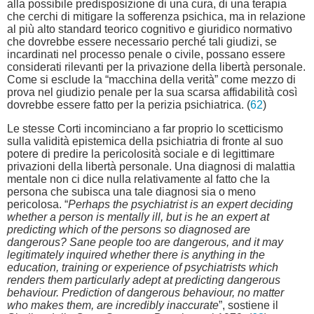
alla possibile predisposizione di una cura, di una terapia
che cerchi di mitigare la sofferenza psichica, ma in relazione
al più alto standard teorico cognitivo e giuridico normativo
che dovrebbe essere necessario perché tali giudizi, se
incardinati nel processo penale o civile, possano essere
considerati rilevanti per la privazione della libertà personale.
Come si esclude la “macchina della verità” come mezzo di
prova nel giudizio penale per la sua scarsa affidabilità così
dovrebbe essere fatto per la perizia psichiatrica. (
62
)
Le stesse Corti incominciano a far proprio lo scetticismo
sulla validità epistemica della psichiatria di fronte al suo
potere di predire la pericolosità sociale e di legittimare
privazioni della libertà personale. Una diagnosi di malattia
mentale non ci dice nulla relativamente al fatto che la
persona che subisca una tale diagnosi sia o meno
pericolosa. “
Perhaps the psychiatrist is an expert deciding
whether a person is mentally ill, but is he an expert at
predicting which of the persons so diagnosed are
dangerous? Sane people too are dangerous, and it may
legitimately inquired whether there is anything in the
education, training or experience of psychiatrists which
renders them particularly adept at predicting dangerous
behaviour. Prediction of dangerous behaviour, no matter
who makes them, are incredibly inaccurate
”, sostiene il