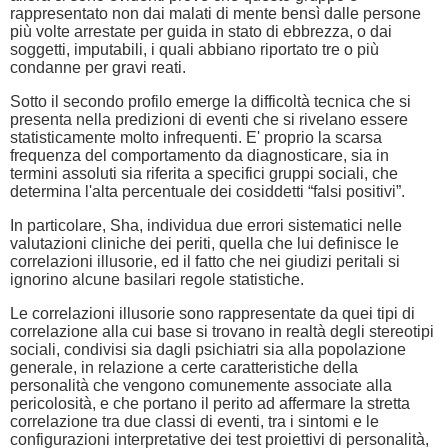
rappresentato non dai malati di mente bensì dalle persone
più volte arrestate per guida in stato di ebbrezza, o dai
soggetti, imputabili, i quali abbiano riportato tre o più
condanne per gravi reati.
Sotto il secondo profilo emerge la difficoltà tecnica che si
presenta nella predizioni di eventi che si rivelano essere
statisticamente molto infrequenti. E' proprio la scarsa
frequenza del comportamento da diagnosticare, sia in
termini assoluti sia riferita a specifici gruppi sociali, che
determina l'alta percentuale dei cosiddetti “falsi positivi”.
In particolare, Sha, individua due errori sistematici nelle
valutazioni cliniche dei periti, quella che lui definisce le
correlazioni illusorie, ed il fatto che nei giudizi peritali si
ignorino alcune basilari regole statistiche.
Le correlazioni illusorie sono rappresentate da quei tipi di
correlazione alla cui base si trovano in realtà degli stereotipi
sociali, condivisi sia dagli psichiatri sia alla popolazione
generale, in relazione a certe caratteristiche della
personalità che vengono comunemente associate alla
pericolosità, e che portano il perito ad affermare la stretta
correlazione tra due classi di eventi, tra i sintomi e le
configurazioni interpretative dei test proiettivi di personalità,