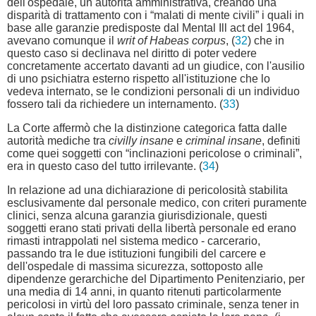
dell'ospedale, un autorità amministrativa, creando una
disparità di trattamento con i “malati di mente civili” i quali in
base alle garanzie predisposte dal Mental Ill act del 1964,
avevano comunque il
writ of Habeas corpus
, (
32
) che in
questo caso si declinava nel diritto di poter vedere
concretamente accertato davanti ad un giudice, con l'ausilio
di uno psichiatra esterno rispetto all'istituzione che lo
vedeva internato, se le condizioni personali di un individuo
fossero tali da richiedere un internamento. (
33
)
La Corte affermò che la distinzione categorica fatta dalle
autorità mediche tra
civilly insane
e
criminal insane
, definiti
come quei soggetti con “inclinazioni pericolose o criminali”,
era in questo caso del tutto irrilevante. (
34
)
In relazione ad una dichiarazione di pericolosità stabilita
esclusivamente dal personale medico, con criteri puramente
clinici, senza alcuna garanzia giurisdizionale, questi
soggetti erano stati privati della libertà personale ed erano
rimasti intrappolati nel sistema medico - carcerario,
passando tra le due istituzioni fungibili del carcere e
dell'ospedale di massima sicurezza, sottoposto alle
dipendenze gerarchiche del Dipartimento Penitenziario, per
una media di 14 anni, in quanto ritenuti particolarmente
pericolosi in virtù del loro passato criminale, senza tener in