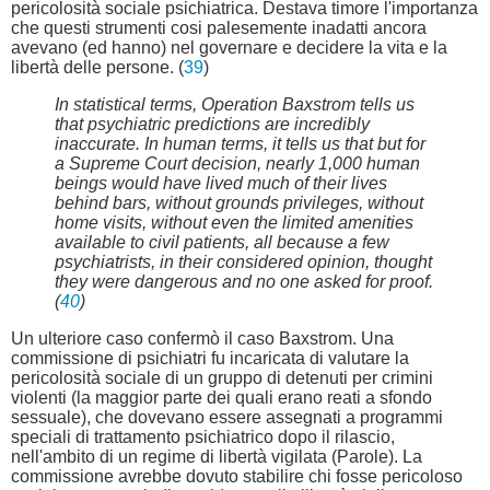
pericolosità sociale psichiatrica. Destava timore l'importanza
che questi strumenti cosi palesemente inadatti ancora
avevano (ed hanno) nel governare e decidere la vita e la
libertà delle persone. (
39
)
In statistical terms, Operation Baxstrom tells us
that psychiatric predictions are incredibly
inaccurate. In human terms, it tells us that but for
a Supreme Court decision, nearly 1,000 human
beings would have lived much of their lives
behind bars, without grounds privileges, without
home visits, without even the limited amenities
available to civil patients, all because a few
psychiatrists, in their considered opinion, thought
they were dangerous and no one asked for proof.
(
40
)
Un ulteriore caso confermò il caso Baxstrom. Una
commissione di psichiatri fu incaricata di valutare la
pericolosità sociale di un gruppo di detenuti per crimini
violenti (la maggior parte dei quali erano reati a sfondo
sessuale), che dovevano essere assegnati a programmi
speciali di trattamento psichiatrico dopo il rilascio,
nell'ambito di un regime di libertà vigilata (Parole). La
commissione avrebbe dovuto stabilire chi fosse pericoloso