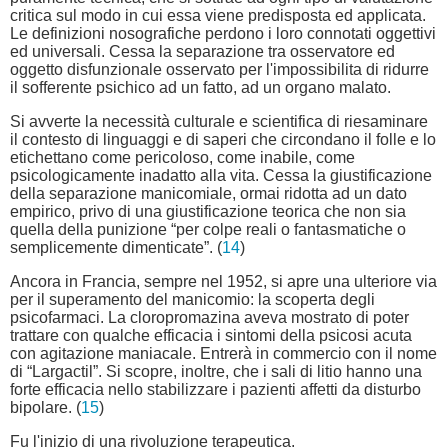
critica sul modo in cui essa viene predisposta ed applicata.
Le definizioni nosografiche perdono i loro connotati oggettivi
ed universali. Cessa la separazione tra osservatore ed
oggetto disfunzionale osservato per l'impossibilita di ridurre
il sofferente psichico ad un fatto, ad un organo malato.
Si avverte la necessità culturale e scientifica di riesaminare
il contesto di linguaggi e di saperi che circondano il folle e lo
etichettano come pericoloso, come inabile, come
psicologicamente inadatto alla vita. Cessa la giustificazione
della separazione manicomiale, ormai ridotta ad un dato
empirico, privo di una giustificazione teorica che non sia
quella della punizione “per colpe reali o fantasmatiche o
semplicemente dimenticate”. (
14
)
Ancora in Francia, sempre nel 1952, si apre una ulteriore via
per il superamento del manicomio: la scoperta degli
psicofarmaci. La cloropromazina aveva mostrato di poter
trattare con qualche efficacia i sintomi della psicosi acuta
con agitazione maniacale. Entrerà in commercio con il nome
di “Largactil”. Si scopre, inoltre, che i sali di litio hanno una
forte efficacia nello stabilizzare i pazienti affetti da disturbo
bipolare. (
15
)
Fu l'inizio di una rivoluzione terapeutica.