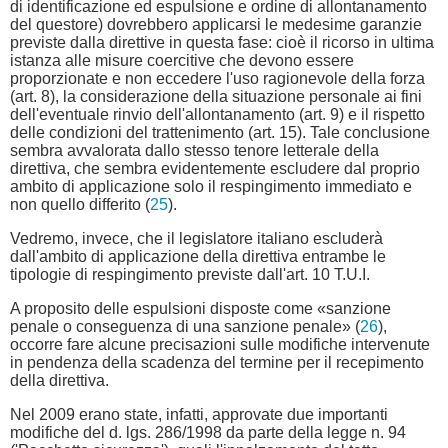
di identificazione ed espulsione e ordine di allontanamento
del questore) dovrebbero applicarsi le medesime garanzie
previste dalla direttive in questa fase: cioè il ricorso in ultima
istanza alle misure coercitive che devono essere
proporzionate e non eccedere l'uso ragionevole della forza
(art. 8), la considerazione della situazione personale ai fini
dell'eventuale rinvio dell'allontanamento (art. 9) e il rispetto
delle condizioni del trattenimento (art. 15). Tale conclusione
sembra avvalorata dallo stesso tenore letterale della
direttiva, che sembra evidentemente escludere dal proprio
ambito di applicazione solo il respingimento immediato e
non quello differito (
25
).
Vedremo, invece, che il legislatore italiano escluderà
dall'ambito di applicazione della direttiva entrambe le
tipologie di respingimento previste dall'art. 10 T.U.I.
A proposito delle espulsioni disposte come «sanzione
penale o conseguenza di una sanzione penale» (
26
),
occorre fare alcune precisazioni sulle modifiche intervenute
in pendenza della scadenza del termine per il recepimento
della direttiva.
Nel 2009 erano state, infatti, approvate due importanti
modifiche del d. lgs. 286/1998 da parte della legge n. 94