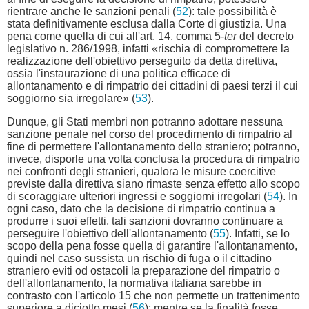
rientrare anche le sanzioni penali (
52
): tale possibilità è
stata definitivamente esclusa dalla Corte di giustizia. Una
pena come quella di cui all'art. 14, comma 5-
ter
del decreto
legislativo n. 286/1998, infatti «rischia di compromettere la
realizzazione dell'obiettivo perseguito da detta direttiva,
ossia l'instaurazione di una politica efficace di
allontanamento e di rimpatrio dei cittadini di paesi terzi il cui
soggiorno sia irregolare» (
53
).
Dunque, gli Stati membri non potranno adottare nessuna
sanzione penale nel corso del procedimento di rimpatrio al
fine di permettere l'allontanamento dello straniero; potranno,
invece, disporle una volta conclusa la procedura di rimpatrio
nei confronti degli stranieri, qualora le misure coercitive
previste dalla direttiva siano rimaste senza effetto allo scopo
di scoraggiare ulteriori ingressi e soggiorni irregolari (
54
). In
ogni caso, dato che la decisione di rimpatrio continua a
produrre i suoi effetti, tali sanzioni dovranno continuare a
perseguire l'obiettivo dell'allontanamento (
55
). Infatti, se lo
scopo della pena fosse quella di garantire l'allontanamento,
quindi nel caso sussista un rischio di fuga o il cittadino
straniero eviti od ostacoli la preparazione del rimpatrio o
dell'allontanamento, la normativa italiana sarebbe in
contrasto con l'articolo 15 che non permette un trattenimento
superiore a diciotto mesi (
56
); mentre se la finalità fosse