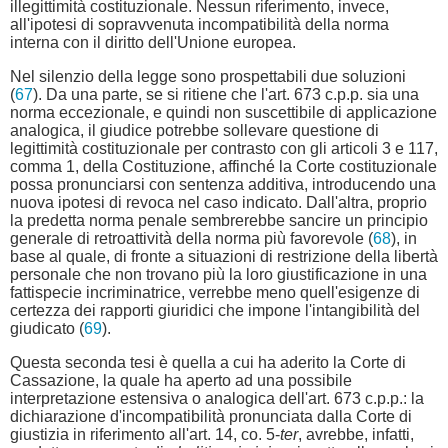
illegittimità costituzionale. Nessun riferimento, invece,
all'ipotesi di sopravvenuta incompatibilità della norma
interna con il diritto dell'Unione europea.
Nel silenzio della legge sono prospettabili due soluzioni
(
67
). Da una parte, se si ritiene che l'art. 673 c.p.p. sia una
norma eccezionale, e quindi non suscettibile di applicazione
analogica, il giudice potrebbe sollevare questione di
legittimità costituzionale per contrasto con gli articoli 3 e 117,
comma 1, della Costituzione, affinché la Corte costituzionale
possa pronunciarsi con sentenza additiva, introducendo una
nuova ipotesi di revoca nel caso indicato. Dall'altra, proprio
la predetta norma penale sembrerebbe sancire un principio
generale di retroattività della norma più favorevole (
68
), in
base al quale, di fronte a situazioni di restrizione della libertà
personale che non trovano più la loro giustificazione in una
fattispecie incriminatrice, verrebbe meno quell'esigenze di
certezza dei rapporti giuridici che impone l'intangibilità del
giudicato (
69
).
Questa seconda tesi è quella a cui ha aderito la Corte di
Cassazione, la quale ha aperto ad una possibile
interpretazione estensiva o analogica dell'art. 673 c.p.p.: la
dichiarazione d'incompatibilità pronunciata dalla Corte di
giustizia in riferimento all'art. 14, co. 5-
ter
, avrebbe, infatti,