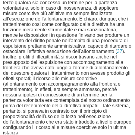
terzo qualora sia concesso un termine per la partenza
volontaria e, solo in caso di inosservanza, di applicare
misure coercitive più afflittive ma sempre finalizzate
all'esecuzione dell'allontanamento. È chiaro, dunque, che il
trattenimento così come configurato dalla direttiva ha una
funzione meramente strumentale e mai sanzionatoria,
mentre le disposizioni in questione finivano per produrre un
intervento del diritto penale nell'ambito di una procedura di
espulsione prettamente amministrativa, capace di ritardare o
ostacolare l'effettiva esecuzione dell'allontanamento (
37
).
Inoltre, profili di illegittimità si riscontravano anche nel
presupposto dell'espulsione con accompagnamento alla
frontiera che aveva dato luogo all'ordine di allontanamento
del questore qualora il trattenimento non avesse prodotto gli
effetti sperati; il ricorso alle misure coercitive
(allontanamento con accompagnamento alla frontiera e
trattenimento), in effetti, era sempre ammesso, perché
nessuna ipotesi di concessione di un termine per la
partenza volontaria era contemplata dal nostro ordinamento
prima del recepimento della 'direttiva rimpatri'. Tale sistema,
pertanto, si poneva in contrasto con il principio di
proporzionalità dell'uso della forza nell'esecuzione
dell'allontanamento che era stato introdotto a livello europeo
configurando il ricorso alle misure coercitive solo in ultima
istanza.