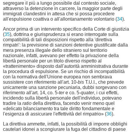
segregare il più a lungo possibile dal contesto sociale,
attraverso la detenzione in carcere, la maggior parte degli
immigrati clandestini in attesa che si possa procedere
all'espulsione coattiva o all'allontanamento volontario (
34
).
Ancor prima di un intervento specifico della Corte di giustizia
(
35
), dottrina e giurisprudenza si erano interrogate sulla
compatibilità di tali disposizioni rispetto alla 'direttiva
rimpatri': la previsione di sanzioni detentive giustificate dalla
mera presenza illegale dello straniero sul territorio
nazionale, infatti, avevano per effetto la privazione della
libertà personale per un titolo diverso rispetto al
«trattenimento» disposto dall'autorità amministrativa durante
la procedura di espulsione. Se un rischio di incompatibilità
con la normativa dell'Unione europea non sembrava
sussistere con riferimento all'art. 10-
bis
T.U.I., che prevede
unicamente una sanzione pecuniaria, dubbi sorgevano con
riferimento all'art. 14, co. 5-
ter
e co. 5-
quater
, i cui effetti,
incidendo sulla libertà personale dell'individuo, potevano
tradire la
ratio
della direttiva, facendo venir meno quel
«delicato bilanciamento tra tale diritto fondamentale e
l'esigenza di assicurare l'effettività del rimpatrio» (
36
).
La direttiva ammette, infatti, la possibilità di imporre obblighi
cautelari idonei a scongiurare la fuga del cittadino di paese