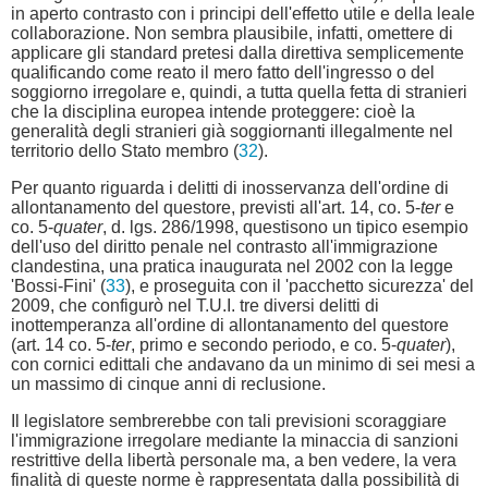
in aperto contrasto con i principi dell'effetto utile e della leale
collaborazione. Non sembra plausibile, infatti, omettere di
applicare gli standard pretesi dalla direttiva semplicemente
qualificando come reato il mero fatto dell'ingresso o del
soggiorno irregolare e, quindi, a tutta quella fetta di stranieri
che la disciplina europea intende proteggere: cioè la
generalità degli stranieri già soggiornanti illegalmente nel
territorio dello Stato membro (
32
).
Per quanto riguarda i delitti di inosservanza dell'ordine di
allontanamento del questore, previsti all'art. 14, co. 5-
ter
e
co. 5-
quater
, d. lgs. 286/1998, questisono un tipico esempio
dell'uso del diritto penale nel contrasto all'immigrazione
clandestina, una pratica inaugurata nel 2002 con la legge
'Bossi-Fini' (
33
), e proseguita con il 'pacchetto sicurezza' del
2009, che configurò nel T.U.I. tre diversi delitti di
inottemperanza all'ordine di allontanamento del questore
(art. 14 co. 5-
ter
, primo e secondo periodo, e co. 5-
quater
),
con cornici edittali che andavano da un minimo di sei mesi a
un massimo di cinque anni di reclusione.
Il legislatore sembrerebbe con tali previsioni scoraggiare
l'immigrazione irregolare mediante la minaccia di sanzioni
restrittive della libertà personale ma, a ben vedere, la vera
finalità di queste norme è rappresentata dalla possibilità di