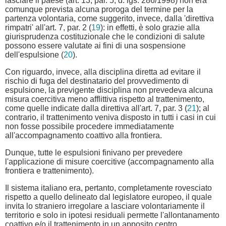
lasciare il paese (art. 13, par. 5, d. lgs. 286/1998) non era
comunque prevista alcuna proroga del termine per la
partenza volontaria, come suggerito, invece, dalla 'direttiva
rimpatri' all'art. 7, par. 2 (
19
): in effetti, è solo grazie alla
giurisprudenza costituzionale che le condizioni di salute
possono essere valutate ai fini di una sospensione
dell'espulsione (
20
).
Con riguardo, invece, alla disciplina diretta ad evitare il
rischio di fuga del destinatario del provvedimento di
espulsione, la previgente disciplina non prevedeva alcuna
misura coercitiva meno afflittiva rispetto al trattenimento,
come quelle indicate dalla direttiva all'art. 7, par. 3 (
21
); al
contrario, il trattenimento veniva disposto in tutti i casi in cui
non fosse possibile procedere immediatamente
all'accompagnamento coattivo alla frontiera.
Dunque, tutte le espulsioni finivano per prevedere
l'applicazione di misure coercitive (accompagnamento alla
frontiera e trattenimento).
Il sistema italiano era, pertanto, completamente rovesciato
rispetto a quello delineato dal legislatore europeo, il quale
invita lo straniero irregolare a lasciare volontariamente il
territorio e solo in ipotesi residuali permette l'allontanamento
coattivo e/o il trattenimento in un apposito centro.