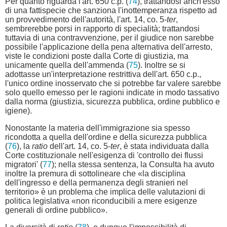
Per quanto riguarda l'art. 650 c.p. (
74
), trattandosi anch'esso
di una fattispecie che sanziona l'inottemperanza rispetto ad
un provvedimento dell'autorità, l'art. 14, co. 5-
ter
,
sembrerebbe porsi in rapporto di specialità; trattandosi
tuttavia di una contravvenzione, per il giudice non sarebbe
possibile l'applicazione della pena alternativa dell'arresto,
viste le condizioni poste dalla Corte di giustizia, ma
unicamente quella dell'ammenda (
75
). Inoltre se si
adottasse un'interpretazione restrittiva dell'art. 650 c.p.,
l'unico ordine inosservato che si potrebbe far valere sarebbe
solo quello emesso per le ragioni indicate in modo tassativo
dalla norma (giustizia, sicurezza pubblica, ordine pubblico e
igiene).
Nonostante la materia dell'immigrazione sia spesso
ricondotta a quella dell'ordine e della sicurezza pubblica
(
76
), la
ratio
dell'art. 14, co. 5-
ter
, è stata individuata dalla
Corte costituzionale nell'esigenza di 'controllo dei flussi
migratori' (
77
); nella stessa sentenza, la Consulta ha avuto
inoltre la premura di sottolineare che «la disciplina
dell'ingresso e della permanenza degli stranieri nel
territorio» è un problema che implica delle valutazioni di
politica legislativa «non riconducibili a mere esigenze
generali di ordine pubblico».