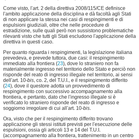
Come visto, l'art. 2 della direttiva 2008/115/CE definisce
l'ambito applicazione della disciplina e dà facoltà agli Stati
di non applicare la stessa nei casi di respingimenti e di
espulsioni giudiziali, oltre che nelle procedure di
estradizione, sulle quali però non sussistono problematiche
rilevanti visto che tutti gli Stati escludono l'applicazione della
direttiva in questi caso.
Per quanto riguarda i respingimenti, la legislazione italiana
prevedeva, e prevede tuttora, due casi: il respingimento
immediato alla frontiera (
23
), dove lo straniero non fa
materialmente ingresso nel territorio dello Stato e perciò non
risponde del reato di ingresso illegale nel territorio, ai sensi
dell'art. 10
-bis
, co. 2, del T.U.I., e il respingimento differito
(
24
), dove il questore adotta un provvedimento di
respingimento con successivo accompagnamento alla
frontiera, e pertanto, dato che l'ingresso illegale si è
verificato lo straniero risponde del reato di ingresso e
soggiorno irregolare di cui all'art. 10-
bis
.
Ora, visto che per il respingimento differito trovano
applicazione gli stessi istituti previsti per l'esecuzione delle
espulsioni, ossia gli articoli 13 e 14 del T.U.I.
(accompagnamento alla frontiera, trattenimento in un centro