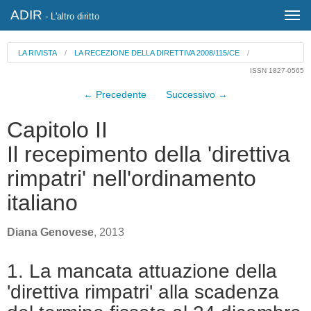
ADIR
- L'altro diritto
LA RIVISTA
/
LA RECEZIONE DELLA DIRETTIVA 2008/115/CE
/
ISSN 1827-0565
← Precedente
Successivo →
Capitolo II
Il recepimento della 'direttiva
rimpatri' nell'ordinamento
italiano
Diana Genovese
, 2013
1. La mancata attuazione della
'direttiva rimpatri' alla scadenza