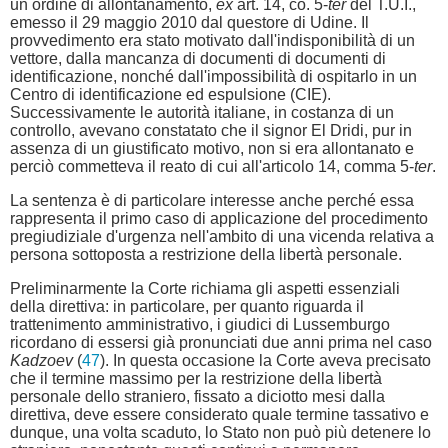
un ordine di allontanamento,
ex
art. 14, co. 5-
ter
del T.U.I.,
emesso il 29 maggio 2010 dal questore di Udine. Il
provvedimento era stato motivato dall'indisponibilità di un
vettore, dalla mancanza di documenti di documenti di
identificazione, nonché dall'impossibilità di ospitarlo in un
Centro di identificazione ed espulsione (CIE).
Successivamente le autorità italiane, in costanza di un
controllo, avevano constatato che il signor El Dridi, pur in
assenza di un giustificato motivo, non si era allontanato e
perciò commetteva il reato di cui all'articolo 14, comma 5-
ter
.
La sentenza è di particolare interesse anche perché essa
rappresenta il primo caso di applicazione del procedimento
pregiudiziale d'urgenza nell'ambito di una vicenda relativa a
persona sottoposta a restrizione della libertà personale.
Preliminarmente la Corte richiama gli aspetti essenziali
della direttiva: in particolare, per quanto riguarda il
trattenimento amministrativo, i giudici di Lussemburgo
ricordano di essersi già pronunciati due anni prima nel caso
Kadzoev
(
47
). In questa occasione la Corte aveva precisato
che il termine massimo per la restrizione della libertà
personale dello straniero, fissato a diciotto mesi dalla
direttiva, deve essere considerato quale termine tassativo e
dunque, una volta scaduto, lo Stato non può più detenere lo