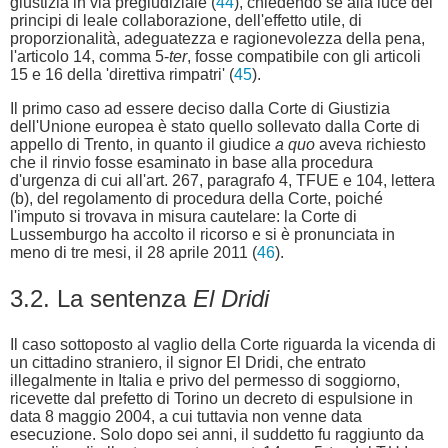
giustizia in via pregiudiziale (
44
), chiedendo se alla luce dei
principi di leale collaborazione, dell'effetto utile, di
proporzionalità, adeguatezza e ragionevolezza della pena,
l'articolo 14, comma 5-
ter
, fosse compatibile con gli articoli
15 e 16 della 'direttiva rimpatri' (
45
).
Il primo caso ad essere deciso dalla Corte di Giustizia
dell'Unione europea è stato quello sollevato dalla Corte di
appello di Trento, in quanto il giudice
a quo
aveva richiesto
che il rinvio fosse esaminato in base alla procedura
d'urgenza di cui all'art. 267, paragrafo 4, TFUE e 104, lettera
(b), del regolamento di procedura della Corte, poiché
l'imputo si trovava in misura cautelare: la Corte di
Lussemburgo ha accolto il ricorso e si è pronunciata in
meno di tre mesi, il 28 aprile 2011 (
46
).
3.2. La sentenza
El Dridi
Il caso sottoposto al vaglio della Corte riguarda la vicenda di
un cittadino straniero, il signor El Dridi, che entrato
illegalmente in Italia e privo del permesso di soggiorno,
ricevette dal prefetto di Torino un decreto di espulsione in
data 8 maggio 2004, a cui tuttavia non venne data
esecuzione. Solo dopo sei anni, il suddetto fu raggiunto da