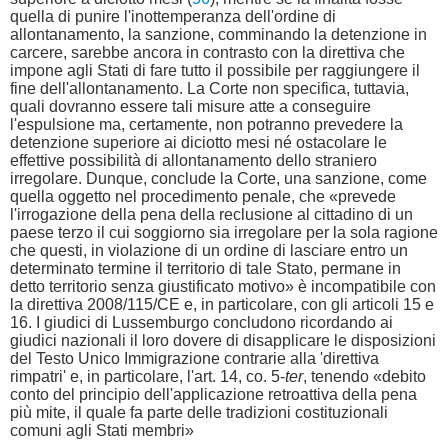
quella di punire l'inottemperanza dell'ordine di
allontanamento, la sanzione, comminando la detenzione in
carcere, sarebbe ancora in contrasto con la direttiva che
impone agli Stati di fare tutto il possibile per raggiungere il
fine dell'allontanamento. La Corte non specifica, tuttavia,
quali dovranno essere tali misure atte a conseguire
l'espulsione ma, certamente, non potranno prevedere la
detenzione superiore ai diciotto mesi né ostacolare le
effettive possibilità di allontanamento dello straniero
irregolare. Dunque, conclude la Corte, una sanzione, come
quella oggetto nel procedimento penale, che «prevede
l'irrogazione della pena della reclusione al cittadino di un
paese terzo il cui soggiorno sia irregolare per la sola ragione
che questi, in violazione di un ordine di lasciare entro un
determinato termine il territorio di tale Stato, permane in
detto territorio senza giustificato motivo» è incompatibile con
la direttiva 2008/115/CE e, in particolare, con gli articoli 15 e
16. I giudici di Lussemburgo concludono ricordando ai
giudici nazionali il loro dovere di disapplicare le disposizioni
del Testo Unico Immigrazione contrarie alla 'direttiva
rimpatri' e, in particolare, l'art. 14, co. 5-
ter
, tenendo «debito
conto del principio dell'applicazione retroattiva della pena
più mite, il quale fa parte delle tradizioni costituzionali
comuni agli Stati membri»