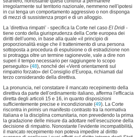
straniero, nonostante questi continui a permanere
irregolarmente sul territorio nazionale, nemmeno nell'ipotesi
in cui tenga un comportamento aggressivo o non disponga
di mezzi di sussistenza propri e di un alloggio.
La 'direttiva rimpatri' - specifica la Corte nel caso
El Dridi
-
tiene conto della giurisprudenza della Corte europea dei
diritti dell'uomo, in base alla quale «il principio di
proporzionalità esige che il trattenimento di una persona
sottoposta a procedura di espulsione o di estradizione non
si protragga oltre un termine ragionevole, vale a dire non
superi il tempo necessario per raggiungere lo scopo
perseguito» (
48
), nonché dei «Venti orientamenti sul
rimpatrio forzato» del Consiglio d'Europa, richiamati dal
terzo considerando della direttiva.
La pronuncia, nel constatare il mancato recepimento della
direttiva da parte dell'ordinamento italiano, afferma l'efficacia
diretta degli articoli 15 e 16, in quanto disposizioni
sufficientemente precise e incondizionate (
49
). La Corte
riscontra in
primis
un manifesto contrasto tra la normativa
italiana e la disciplina comunitaria, non prevedendo la prima
la gradazione delle misure da adottare nell'esecuzione della
decisione di rimpatrio. Nonostante l'evidente incompatibilità,
il mancato recepimento non poteva impedire al diritto