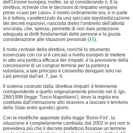
dell'Unione europea; inoltre, se al considerando n. 6 la
direttiva, richiede che le decisioni di rimpatrio vengano
prese «caso per caso», il nostro ordinamento era, e in parte
lo è tuttora, caratterizzato da una spiccata standardizzazione
dei decreti espulsivi, nascosta dietro l'ombrello dell'attività
vincolata, che, spesso, permette di non dare protezione
adeguata ai diritti fondamentali delle persone e la giusta
considerazione alle situazioni personali (
16
).
Il nodo centrale della direttiva, nonché lo strumento
essenziale con cui si è cercato a livello europeo di mettere
in atto una politica efficace dei rimpatri, è la previsione della
concessione di un congruo termine per la partenza
volontaria; a tale principio è consentito derogare solo nei
casi previsti dall'art. 7, par. 4.
Il sistema costruito dalla 'direttiva rimpatri' è fortemente
corrispondente a quello originariamente previsto nel d. lgs.
286/1998 (legge 'Turco-Napolitano'), dove la regola era
costituita dall'intimazione allo straniero a lasciare il territorio
dello Stato entro quindici giorni.
Con le modifiche apportate dalla legge 'Bossi-Fini', la
situazione è completamente cambiata: dal 2002 in poi non si
prevedeva più che il decreto prefettizio fissasse un termine