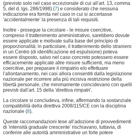
(previsto solo nel caso eccezionale di cui all'art. 13, comma
5, del d. lgs. 286/1998) (
7
) e considerato che nessuna
indicazione era fornita nel caso in cui si accertasse
'accidentalmente' la presenza di tali requisiti.
Inoltre - prosegue la circolare - le misure coercitive,
compreso il trattenimento amministrativo, sarebbero dovute
essere applicate e motivate sulla base del principio di
proporzionalità: in particolare, il trattenimento dello straniero
in un Centro (di identificazione ed espulsione) poteva
essere disposto, salvo nel caso concreto potessero essere
efficacemente applicate altre misure sufficienti, ma meno
coercitive, per preparare il rimpatrio e/o effettuare
l'allontanamento, nei casi allora consentiti dalla legislazione
nazionale per ricorrere alla più incisiva restrizione della
libertà personale, che minimamente coincidevano con quelli
previsti dall'art. 15 della 'direttiva rimpatri'.
La circolare si concludeva, infine, affermando la sostanziale
compatibilità della direttiva 2008/115/CE con la disciplina
nazionale (
8
).
Queste raccomandazioni tese all'adozione di provvedimenti
di 'intensità graduale crescente' rischiavano, tuttavia, di
conferire alle autorità amministrative un forte potere