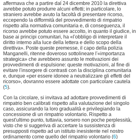
affermava che a partire dal 24 dicembre 2010 la direttiva
avrebbe potuto produrre alcuni effetti; in particolare, lo
straniero avrebbe avuto la facoltà di presentare ricorso,
eccependo la difformità del provvedimento di rimpatrio
rispetto alla normativa comunitaria e, di conseguenza, il
ricorso avrebbe potuto essere accolto, in quanto il giudice, in
base ai principi comunitari, ha «l'obbligo di interpretare il
diritto interno alla luce della lettera e dello scopo della
direttiva». Poste queste premesse, il capo della polizia
Manganelli, ritenne doveroso sottolineare l'«importanza
strategica» che avrebbero assunto le motivazioni dei
provvedimenti di espulsione: queste motivazioni, al fine di
evitare l'insorgere di contrasti con la disciplina comunitaria
e, dunque «per essere idonee a neutralizzare gli effetti del
ricorso», dovranno essere adottate con particolare cautela
(
5
).
Con la circolare, si invitava ad adottare provvedimenti di
rimpatrio ben calibrati rispetto alla valutazione del singolo
caso, assicurando la loro gradualità e privilegiando la
concessione di un rimpatrio volontario. Rispetto a
quest'ultimo punto, tuttavia, sorsero non poche perplessità,
visto che si suggeriva di accertare la sussistenza di
presupposti rispetto ad un istituto inesistente nel nostro
ordinamento come quello del rimpatrio volontario (
6
)