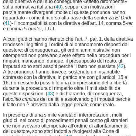
della direttiva e del suo conseguente «effetto dirompente»
sulla normativa italiana (
40
), seppur con motivazioni
parzialmente divergenti: molte di queste pronunce hanno
riguardato - come il ricorso alla base della sentenza
El Dridi
(
41
)- l'incompatibilità con la direttiva dell'art. 14, comma 5-
ter
e comma 5-
quater
, T.U.I.
Alcuni giudici hanno ritenuto che l'art. 7, par. 1, della direttiva
rendesse illegittimi gli ordini di allontanamento disposti dal
questore: di conseguenza, gli ordini amministrativi non
ottemperati non potevano avere effetto nella procedura per i
rimpatri; mancando, dunque, il presupposto del reato, gli
imputati sono stati assolti perché il fatto non sussiste (
42
).
Altre pronunce hanno, invece, sostenuto un insanabile
contrasto con la direttiva, in particolare con gli articoli 15 e
16, non essendo possibile una compressione della libertà
durante la procedura di rimpatrio oltre i limiti stabiliti da
queste disposizioni (
43
) e dichiarando, di conseguenza,
l'
abolitio criminis
dei delitti e assolvendo gli imputati perché
il fatto non è previsto dalla legge penale come reato.
In presenza di una simile varietà di interpretazioni, molti
giudici, nel corso di procedimenti penali contro gli stranieri
che non avevano ottemperato all'ordine di allontanamento
del questore, sono stati indotti a rivolgersi alla Corte di