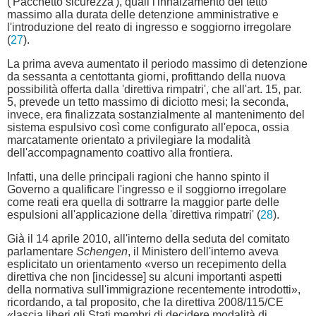
('Pacchetto sicurezza'), quali l'innalzamento del tetto
massimo alla durata delle detenzione amministrative e
l'introduzione del reato di ingresso e soggiorno irregolare
(
27
).
La prima aveva aumentato il periodo massimo di detenzione
da sessanta a centottanta giorni, profittando della nuova
possibilità offerta dalla 'direttiva rimpatri', che all'art. 15, par.
5, prevede un tetto massimo di diciotto mesi; la seconda,
invece, era finalizzata sostanzialmente al mantenimento del
sistema espulsivo così come configurato all'epoca, ossia
marcatamente orientato a privilegiare la modalità
dell'accompagnamento coattivo alla frontiera.
Infatti, una delle principali ragioni che hanno spinto il
Governo a qualificare l'ingresso e il soggiorno irregolare
come reati era quella di sottrarre la maggior parte delle
espulsioni all'applicazione della 'direttiva rimpatri' (
28
).
Già il 14 aprile 2010, all'interno della seduta del comitato
parlamentare
Schengen
, il Ministero dell'interno aveva
esplicitato un orientamento «verso un recepimento della
direttiva che non [incidesse] su alcuni importanti aspetti
della normativa sull'immigrazione recentemente introdotti»,
ricordando, a tal proposito, che la direttiva 2008/115/CE
«lascia liberi gli Stati membri di decidere modalità di