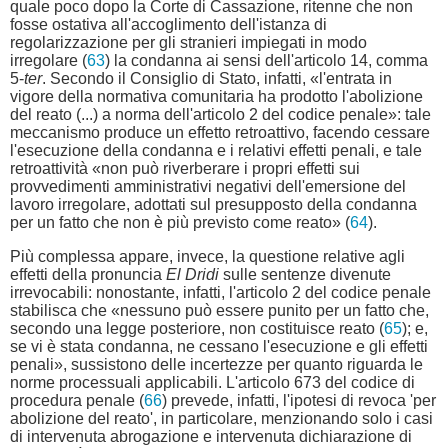
quale poco dopo la Corte di Cassazione, ritenne che non
fosse ostativa all'accoglimento dell'istanza di
regolarizzazione per gli stranieri impiegati in modo
irregolare (
63
) la condanna ai sensi dell'articolo 14, comma
5-
ter
. Secondo il Consiglio di Stato, infatti, «l'entrata in
vigore della normativa comunitaria ha prodotto l'abolizione
del reato (...) a norma dell'articolo 2 del codice penale»: tale
meccanismo produce un effetto retroattivo, facendo cessare
l'esecuzione della condanna e i relativi effetti penali, e tale
retroattività «non può riverberare i propri effetti sui
provvedimenti amministrativi negativi dell'emersione del
lavoro irregolare, adottati sul presupposto della condanna
per un fatto che non è più previsto come reato» (
64
).
Più complessa appare, invece, la questione relative agli
effetti della pronuncia
El Dridi
sulle sentenze divenute
irrevocabili: nonostante, infatti, l'articolo 2 del codice penale
stabilisca che «nessuno può essere punito per un fatto che,
secondo una legge posteriore, non costituisce reato (
65
); e,
se vi è stata condanna, ne cessano l'esecuzione e gli effetti
penali», sussistono delle incertezze per quanto riguarda le
norme processuali applicabili. L'articolo 673 del codice di
procedura penale (
66
) prevede, infatti, l'ipotesi di revoca 'per
abolizione del reato', in particolare, menzionando solo i casi
di intervenuta abrogazione e intervenuta dichiarazione di