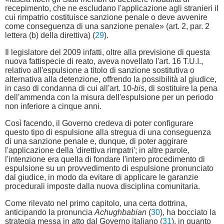
recepimento, che ne escludano l'applicazione agli stranieri il
cui rimpatrio costituisce sanzione penale o deve avvenire
come conseguenza di una sanzione penale» (art. 2, par. 2
lettera (b) della direttiva) (
29
).
Il legislatore del 2009 infatti, oltre alla previsione di questa
nuova fattispecie di reato, aveva novellato l'art. 16 T.U.I.,
relativo all'espulsione a titolo di sanzione sostitutiva o
alternativa alla detenzione, offrendo la possibilità al giudice,
in caso di condanna di cui all'art. 10-
bis
, di sostituire la pena
dell'ammenda con la misura dell'espulsione per un periodo
non inferiore a cinque anni.
Così facendo, il Governo credeva di poter configurare
questo tipo di espulsione alla stregua di una conseguenza
di una sanzione penale e, dunque, di poter aggirare
l'applicazione della 'direttiva rimpatri'; in altre parole,
l'intenzione era quella di fondare l'intero procedimento di
espulsione su un provvedimento di espulsione pronunciato
dal giudice, in modo da evitare di applicare le garanzie
procedurali imposte dalla nuova disciplina comunitaria.
Come rilevato nel primo capitolo, una certa dottrina,
anticipando la pronuncia
Achughbabian
(
30
), ha bocciato la
strategia messa in atto dal Governo italiano (
31
), in quanto