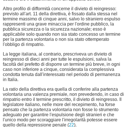
Altro profilo di difformità concerne il divieto di reingresso:
previsto all'art. 11 della direttiva, è fissato dalla stessa nel
termine massimo di cinque anni, salvo lo straniero espulso
rappresenti una grave minaccia per l'ordine pubblico, la
pubblica sicurezza o la sicurezza nazionale; esso è
applicabile solo quando non sia stato concesso un termine
per la partenza volontaria o non sia stato ottemperato
l'obbligo di rimpatrio.
La legge italiana, al contrario, prescriveva un divieto di
reingresso di dieci anni per tutte le espulsioni, salva la
facoltà del prefetto di disporre un termine più breve, in ogni
caso non inferiore a cinque, considerata la complessiva
condotta tenuta dall'interessato nel periodo di permanenza
in Italia.
La
ratio
della direttiva era quella di conferire alla partenza
volontaria una valenza premiale, non prevedendo, in caso di
rimpatrio entro il termine prescritto, il divieto di reingresso. Il
legislatore italiano, nelle more del recepimento, ha forse
pensato che la partenza volontaria non fosse lo strumento
adeguato per garantire l'espulsione degli stranieri e che
l'unico modo per scoraggiare l'irregolarità potesse essere
quello della repressione penale (
22
).