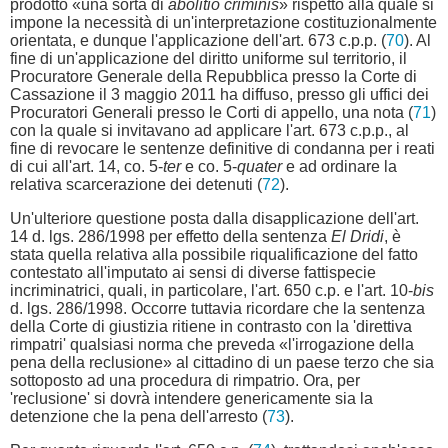
prodotto «una sorta di
abolitio criminis
» rispetto alla quale si
impone la necessità di un'interpretazione costituzionalmente
orientata, e dunque l'applicazione dell'art. 673 c.p.p. (
70
). Al
fine di un'applicazione del diritto uniforme sul territorio, il
Procuratore Generale della Repubblica presso la Corte di
Cassazione il 3 maggio 2011 ha diffuso, presso gli uffici dei
Procuratori Generali presso le Corti di appello, una nota (
71
)
con la quale si invitavano ad applicare l'art. 673 c.p.p., al
fine di revocare le sentenze definitive di condanna per i reati
di cui all'art. 14, co. 5-
ter
e co. 5-
quater
e ad ordinare la
relativa scarcerazione dei detenuti (
72
).
Un'ulteriore questione posta dalla disapplicazione dell'art.
14 d. lgs. 286/1998 per effetto della sentenza
El Dridi
, è
stata quella relativa alla possibile riqualificazione del fatto
contestato all'imputato ai sensi di diverse fattispecie
incriminatrici, quali, in particolare, l'art. 650 c.p. e l'art. 10-
bis
d. lgs. 286/1998. Occorre tuttavia ricordare che la sentenza
della Corte di giustizia ritiene in contrasto con la 'direttiva
rimpatri' qualsiasi norma che preveda «l'irrogazione della
pena della reclusione» al cittadino di un paese terzo che sia
sottoposto ad una procedura di rimpatrio. Ora, per
'reclusione' si dovrà intendere genericamente sia la
detenzione che la pena dell'arresto (
73
).