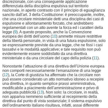
discrezionale, con una conseguente applicazione
differenziata della disciplina espulsiva sul territorio
nazionale, in aperto contrasto con il principio di eguaglianza
sancito dall'art. 3 della Costituzione: è preoccupante, inoltre,
che una circolare ministeriale detti una disciplina dei casi di
espulsione e allontanamento forzato, che andrebbero
regolamentati con un atto avente la forza ed i caratteri della
legge (
9
). A questo proposito, anche la Convenzione
europea dei diritti dell'uomo (
10
) ammette misure restrittive
della libertà personale, in vista di una futura espulsione, solo
se espressamente previste da una legge, che ne fissi i casi
tassativi e le modalità applicative; e tale requisito non può
evidentemente essere soddisfatto da una direttiva
ministeriale o da una circolare del capo della polizia (
11
).
Nonostante l'attuazione di una direttiva dell'Unione europea
non comporti necessariamente l'emanazione di una legge
(
12
), la Corte di giustizia ha affermato che la circolare non
può essere considerato un atto normativo idoneo a recepire
una direttiva, in quanto semplice prassi amministrativa,
modificabile a piacimento dell'amministrazione e privo di
adeguata pubblicità (
13
). Non solo: la circolare, in realtà,
non appariva nemmeno sufficiente al recepimento della
direttiva dal punto di vista sostanziale; il sistema espulsivo
dell'ordinamento italiano risultava, infatti, assai differente