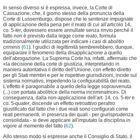
In senso diverso si è espressa, invece, la Corte di
Cassazione, che, il giorno stesso della pronuncia della
Corte di Lussemburgo, dispose che le sentenze impugnate
di applicazione della pena per il reato di cui all'articolo 14,
co. 5-
ter
, dovessero essere annullate senza rinvio perché il
fatto non è previsto dalla legge come reato, formula
tradizionalmente utilizzata per indicare i casi di
abolitio
criminis
(
61
). I giudici di legittimità sembrerebbero, dunque,
equiparare il fenomeno della disapplicazione a quello
dell'abrogazione. La Suprema Corte ha, infatti, affermato che
«la decisione della corte di giustizia, interpretando in
maniera autoritativa il diritto dell'Unione, con effetto diretto
per gli Stati membri e per le rispettive giurisdizioni, incide sul
sistema normativo, impedendo la configurabilità del reato.
L'effetto è paragonabile a quello della legge sopravvenuta
(...) con portata abolitrice della norma incriminatrice». Di
conseguenza, dalla non-applicazione dell'art. 14, co. 5-
ter
e
co. 5-
quater
, discende un effetto retroattivo peraltro
giustificato dal fatto che i due reati sono configurati come
reati permanenti, in presenza dei quali - per giurisprudenza
consolidata - si deve applicare all'imputato la disciplina in
vigore al momento del fatto (
62
).
Allo stesso modo si espresse anche il Consiglio di Stato, il