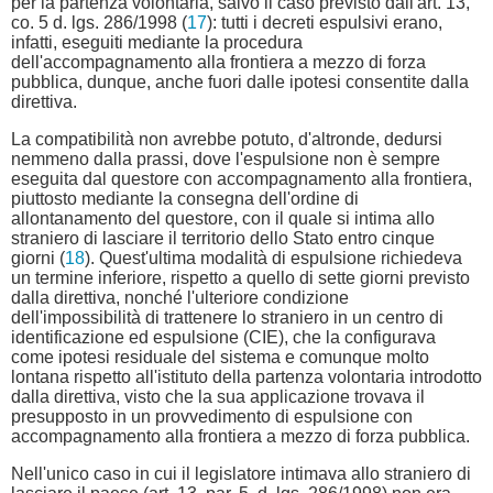
per la partenza volontaria, salvo il caso previsto dall'art. 13,
co. 5 d. lgs. 286/1998 (
17
): tutti i decreti espulsivi erano,
infatti, eseguiti mediante la procedura
dell'accompagnamento alla frontiera a mezzo di forza
pubblica, dunque, anche fuori dalle ipotesi consentite dalla
direttiva.
La compatibilità non avrebbe potuto, d'altronde, dedursi
nemmeno dalla prassi, dove l'espulsione non è sempre
eseguita dal questore con accompagnamento alla frontiera,
piuttosto mediante la consegna dell'ordine di
allontanamento del questore, con il quale si intima allo
straniero di lasciare il territorio dello Stato entro cinque
giorni (
18
). Quest'ultima modalità di espulsione richiedeva
un termine inferiore, rispetto a quello di sette giorni previsto
dalla direttiva, nonché l'ulteriore condizione
dell'impossibilità di trattenere lo straniero in un centro di
identificazione ed espulsione (CIE), che la configurava
come ipotesi residuale del sistema e comunque molto
lontana rispetto all'istituto della partenza volontaria introdotto
dalla direttiva, visto che la sua applicazione trovava il
presupposto in un provvedimento di espulsione con
accompagnamento alla frontiera a mezzo di forza pubblica.
Nell'unico caso in cui il legislatore intimava allo straniero di