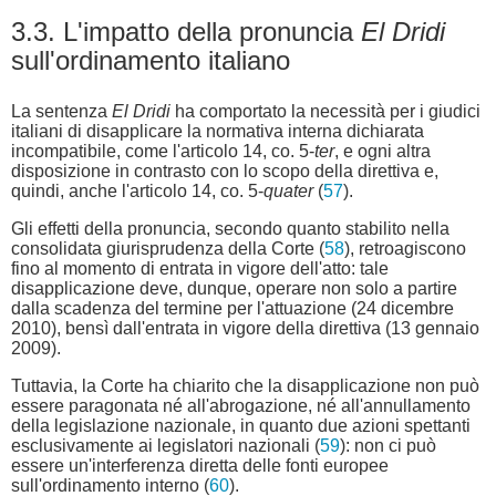
3.3. L'impatto della pronuncia
El Dridi
sull'ordinamento italiano
La sentenza
El Dridi
ha comportato la necessità per i giudici
italiani di disapplicare la normativa interna dichiarata
incompatibile, come l'articolo 14, co. 5-
ter
, e ogni altra
disposizione in contrasto con lo scopo della direttiva e,
quindi, anche l'articolo 14, co. 5-
quater
(
57
).
Gli effetti della pronuncia, secondo quanto stabilito nella
consolidata giurisprudenza della Corte (
58
), retroagiscono
fino al momento di entrata in vigore dell'atto: tale
disapplicazione deve, dunque, operare non solo a partire
dalla scadenza del termine per l'attuazione (24 dicembre
2010), bensì dall'entrata in vigore della direttiva (13 gennaio
2009).
Tuttavia, la Corte ha chiarito che la disapplicazione non può
essere paragonata né all'abrogazione, né all'annullamento
della legislazione nazionale, in quanto due azioni spettanti
esclusivamente ai legislatori nazionali (
59
): non ci può
essere un'interferenza diretta delle fonti europee
sull'ordinamento interno (
60
).