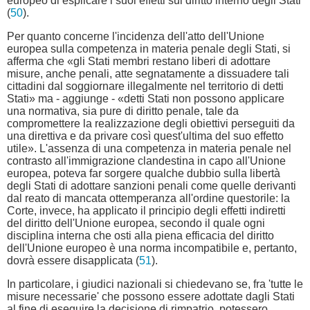
europeo di esplicare i suoi effetti sul diritto interno degli Stati
(
50
).
Per quanto concerne l'incidenza dell'atto dell'Unione
europea sulla competenza in materia penale degli Stati, si
afferma che «gli Stati membri restano liberi di adottare
misure, anche penali, atte segnatamente a dissuadere tali
cittadini dal soggiornare illegalmente nel territorio di detti
Stati» ma - aggiunge - «detti Stati non possono applicare
una normativa, sia pure di diritto penale, tale da
compromettere la realizzazione degli obiettivi perseguiti da
una direttiva e da privare così quest'ultima del suo effetto
utile». L'assenza di una competenza in materia penale nel
contrasto all'immigrazione clandestina in capo all'Unione
europea, poteva far sorgere qualche dubbio sulla libertà
degli Stati di adottare sanzioni penali come quelle derivanti
dal reato di mancata ottemperanza all'ordine questorile: la
Corte, invece, ha applicato il principio degli effetti indiretti
del diritto dell'Unione europea, secondo il quale ogni
disciplina interna che osti alla piena efficacia del diritto
dell'Unione europeo è una norma incompatibile e, pertanto,
dovrà essere disapplicata (
51
).
In particolare, i giudici nazionali si chiedevano se, fra 'tutte le
misure necessarie' che possono essere adottate dagli Stati
al fine di eseguire la decisione di rimpatrio, potessero