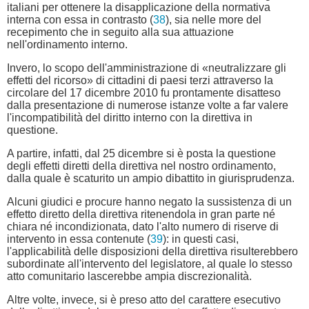
italiani per ottenere la disapplicazione della normativa
interna con essa in contrasto (
38
), sia nelle more del
recepimento che in seguito alla sua attuazione
nell'ordinamento interno.
Invero, lo scopo dell'amministrazione di «neutralizzare gli
effetti del ricorso» di cittadini di paesi terzi attraverso la
circolare del 17 dicembre 2010 fu prontamente disatteso
dalla presentazione di numerose istanze volte a far valere
l'incompatibilità del diritto interno con la direttiva in
questione.
A partire, infatti, dal 25 dicembre si è posta la questione
degli effetti diretti della direttiva nel nostro ordinamento,
dalla quale è scaturito un ampio dibattito in giurisprudenza.
Alcuni giudici e procure hanno negato la sussistenza di un
effetto diretto della direttiva ritenendola in gran parte né
chiara né incondizionata, dato l'alto numero di riserve di
intervento in essa contenute (
39
): in questi casi,
l'applicabilità delle disposizioni della direttiva risulterebbero
subordinate all'intervento del legislatore, al quale lo stesso
atto comunitario lascerebbe ampia discrezionalità.
Altre volte, invece, si è preso atto del carattere esecutivo