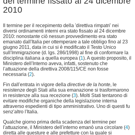
del termine fissato al 24 dicembre
2010
Il termine per il recepimento della 'direttiva rimpatri' nei
diversi ordinamenti interni era stato fissato al 24 dicembre
2010: nonostante ciò nessun provvedimento era stato
emanato dall'Italia per ottemperare a tale obbligo fino al 23
giugno 2011, data in cui si è modificato il Testo Unico
sull'Immigrazione (d. lgs. 286/1998) al fine di conformare la
disciplina italiana a quella europea (
1
). A questo proposito, il
Ministero dell'Interno aveva, infatti, sostenuto che
l'attuazione della direttiva 2008/115/CE non fosse
necessaria (
2
).
Fin dall'entrata in vigore della
directive de la honte
, le
resistenze degli Stati alla sua emanazione si trasformarono
in resistenze alla sua recezione (
3
). Molti Stati tentarono di
evitare modifiche organiche della legislazione interna
attraverso espedienti di tipo amministrativo. Uno di questi fu
senz'altro l'Italia.
Qualche giorno prima della scadenza del termine per
l'attuazione, il Ministero dell'interno emanò una circolare (
4
)
diretta alle questure e alle prefetture con la quale si