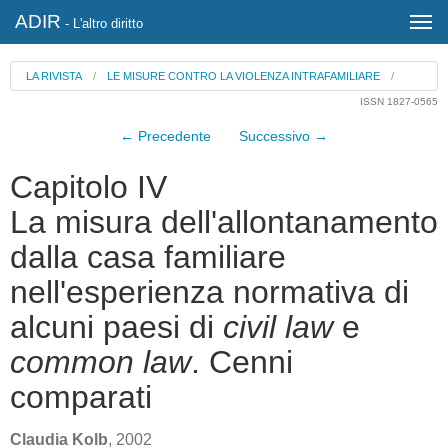
ADIR
- L'altro diritto
LA RIVISTA
/
LE MISURE CONTRO LA VIOLENZA INTRAFAMILIARE
/
ISSN 1827-0565
← Precedente
Successivo →
Capitolo IV
La misura dell'allontanamento
dalla casa familiare
nell'esperienza normativa di
alcuni paesi di
civil law
e
common law
. Cenni
comparati
Claudia Kolb
, 2002