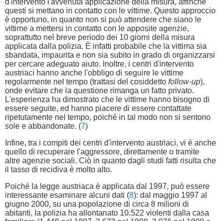
d'intervento l'avvenuta applicazione della misura, affinché
questi si mettano in contatto con le vittime. Questo approccio
è opportuno, in quanto non si può attendere che siano le
vittime a mettersi in contatto con le apposite agenzie,
soprattutto nel breve periodo dei 10 giorni della misura
applicata dalla polizia. È infatti probabile che la vittima sia
sbandata, impaurita e non sia subito in grado di organizzarsi
per cercare adeguato aiuto. Inoltre, i centri d'intervento
austriaci hanno anche l'obbligo di seguire le vittime
regolarmente nel tempo (trattasi del cosiddetto
follow-up
),
onde evitare che la questione rimanga un fatto privato.
L'esperienza ha dimostrato che le vittime hanno bisogno di
essere seguite, ed hanno piacere di essere contattate
ripetutamente nel tempo, poiché in tal modo non si sentono
sole e abbandonate. (
7
)
Infine, tra i compiti dei centri d'intervento austriaci, vi è anche
quello di recuperare l'aggressore, direttamente o tramite
altre agenzie sociali. Ciò in quanto dagli studi fatti risulta che
il tasso di recidiva è molto alto.
Poiché la legge austriaca è applicata dal 1997, può essere
interessante esaminare alcuni dati (
8
): dal maggio 1997 al
giugno 2000, su una popolazione di circa 8 milioni di
abitanti, la polizia ha allontanato 10.522 violenti dalla casa