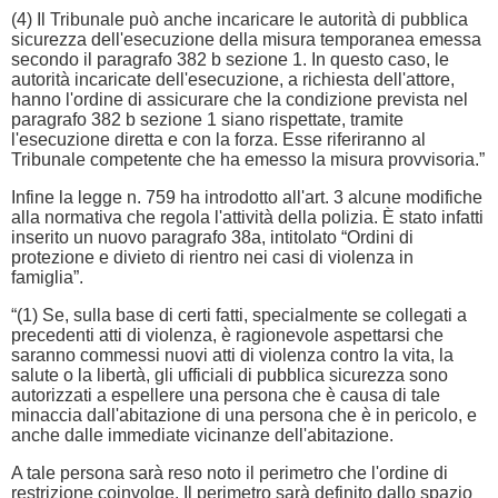
(4) Il Tribunale può anche incaricare le autorità di pubblica
sicurezza dell'esecuzione della misura temporanea emessa
secondo il paragrafo 382 b sezione 1. In questo caso, le
autorità incaricate dell'esecuzione, a richiesta dell'attore,
hanno l'ordine di assicurare che la condizione prevista nel
paragrafo 382 b sezione 1 siano rispettate, tramite
l'esecuzione diretta e con la forza. Esse riferiranno al
Tribunale competente che ha emesso la misura provvisoria.”
Infine la legge n. 759 ha introdotto all'art. 3 alcune modifiche
alla normativa che regola l'attività della polizia. È stato infatti
inserito un nuovo paragrafo 38a, intitolato “Ordini di
protezione e divieto di rientro nei casi di violenza in
famiglia”.
“(1) Se, sulla base di certi fatti, specialmente se collegati a
precedenti atti di violenza, è ragionevole aspettarsi che
saranno commessi nuovi atti di violenza contro la vita, la
salute o la libertà, gli ufficiali di pubblica sicurezza sono
autorizzati a espellere una persona che è causa di tale
minaccia dall'abitazione di una persona che è in pericolo, e
anche dalle immediate vicinanze dell'abitazione.
A tale persona sarà reso noto il perimetro che l'ordine di
restrizione coinvolge. Il perimetro sarà definito dallo spazio