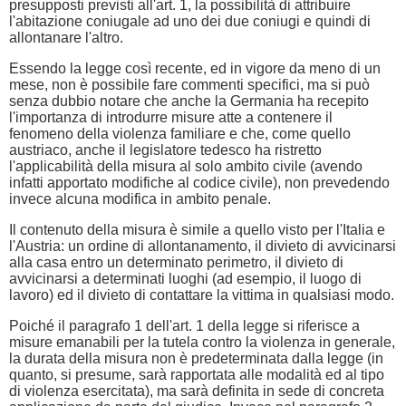
presupposti previsti all'art. 1, la possibilità di attribuire
l'abitazione coniugale ad uno dei due coniugi e quindi di
allontanare l'altro.
Essendo la legge così recente, ed in vigore da meno di un
mese, non è possibile fare commenti specifici, ma si può
senza dubbio notare che anche la Germania ha recepito
l'importanza di introdurre misure atte a contenere il
fenomeno della violenza familiare e che, come quello
austriaco, anche il legislatore tedesco ha ristretto
l'applicabilità della misura al solo ambito civile (avendo
infatti apportato modifiche al codice civile), non prevedendo
invece alcuna modifica in ambito penale.
Il contenuto della misura è simile a quello visto per l'Italia e
l'Austria: un ordine di allontanamento, il divieto di avvicinarsi
alla casa entro un determinato perimetro, il divieto di
avvicinarsi a determinati luoghi (ad esempio, il luogo di
lavoro) ed il divieto di contattare la vittima in qualsiasi modo.
Poiché il paragrafo 1 dell'art. 1 della legge si riferisce a
misure emanabili per la tutela contro la violenza in generale,
la durata della misura non è predeterminata dalla legge (in
quanto, si presume, sarà rapportata alle modalità ed al tipo
di violenza esercitata), ma sarà definita in sede di concreta