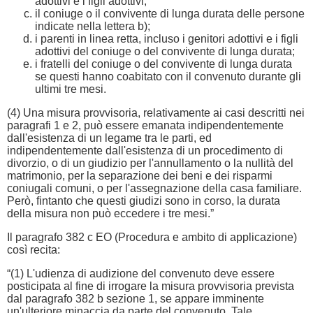
adottivi e i figli adottivi;
il coniuge o il convivente di lunga durata delle persone
indicate nella lettera b);
i parenti in linea retta, incluso i genitori adottivi e i figli
adottivi del coniuge o del convivente di lunga durata;
i fratelli del coniuge o del convivente di lunga durata
se questi hanno coabitato con il convenuto durante gli
ultimi tre mesi.
(4) Una misura provvisoria, relativamente ai casi descritti nei
paragrafi 1 e 2, può essere emanata indipendentemente
dall'esistenza di un legame tra le parti, ed
indipendentemente dall'esistenza di un procedimento di
divorzio, o di un giudizio per l'annullamento o la nullità del
matrimonio, per la separazione dei beni e dei risparmi
coniugali comuni, o per l'assegnazione della casa familiare.
Però, fintanto che questi giudizi sono in corso, la durata
della misura non può eccedere i tre mesi.”
Il paragrafo 382 c EO (Procedura e ambito di applicazione)
così recita:
“(1) L'udienza di audizione del convenuto deve essere
posticipata al fine di irrogare la misura provvisoria prevista
dal paragrafo 382 b sezione 1, se appare imminente
un'ulteriore minaccia da parte del convenuto. Tale