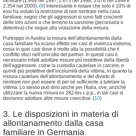
familiare (1.449 nel 1997, 2.673 nel 1998, 3.076 nel 1999 e
2.354 nel 2000). (
9
) Interessante è notare che solo il 10% di
essi ha violato la restrizione di non rientrare nella casa
familiare: segno che gli aggressori si sono fatti coscienti
delle loro azioni o che temono la sanzione (pecuniaria o
detentiva) che segue alla violazione della misura.
Purtroppo in Austria la misura dell'allontanamento dalla
casa familiare ha scarso effetto nei casi di violenza estrema,
ossia in quei casi dove è molto alta la possibilità che il
conflitto sfoci nell'omicidio del partner. In questi casi è
necessario infatti adottare misure più restrittive della libertà
dell'aggressore, come la custodia cautelare in carcere, e
quindi più protettive dell'incolumità della vittima, in quanto la
misura cautelare dell'allontanamento e del divieto di
rientrare non può essere di per sé sufficiente a tutelare la
vittima. Lo stesso può dirsi anche per l'Italia, ove, anziché
utilizzare la nuova misura ex 282-bis c.p.p., in tali casi si
dovranno adottare altre misure coercitive. (
10
)
3. Le disposizioni in materia di
allontanamento dalla casa
familiare in Germania