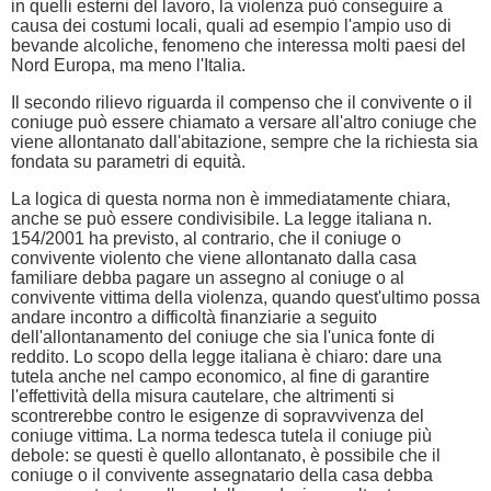
in quelli esterni del lavoro, la violenza può conseguire a
causa dei costumi locali, quali ad esempio l'ampio uso di
bevande alcoliche, fenomeno che interessa molti paesi del
Nord Europa, ma meno l'Italia.
Il secondo rilievo riguarda il compenso che il convivente o il
coniuge può essere chiamato a versare all'altro coniuge che
viene allontanato dall'abitazione, sempre che la richiesta sia
fondata su parametri di equità.
La logica di questa norma non è immediatamente chiara,
anche se può essere condivisibile. La legge italiana n.
154/2001 ha previsto, al contrario, che il coniuge o
convivente violento che viene allontanato dalla casa
familiare debba pagare un assegno al coniuge o al
convivente vittima della violenza, quando quest'ultimo possa
andare incontro a difficoltà finanziarie a seguito
dell'allontanamento del coniuge che sia l'unica fonte di
reddito. Lo scopo della legge italiana è chiaro: dare una
tutela anche nel campo economico, al fine di garantire
l'effettività della misura cautelare, che altrimenti si
scontrerebbe contro le esigenze di sopravvivenza del
coniuge vittima. La norma tedesca tutela il coniuge più
debole: se questi è quello allontanato, è possibile che il
coniuge o il convivente assegnatario della casa debba