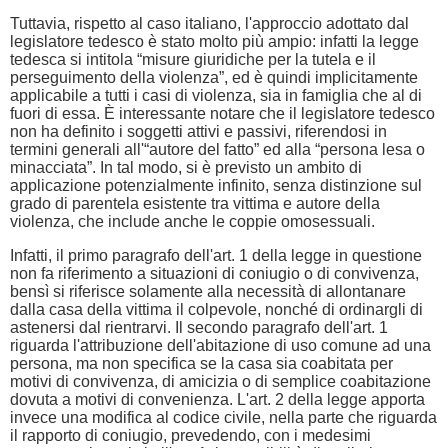
Tuttavia, rispetto al caso italiano, l'approccio adottato dal
legislatore tedesco è stato molto più ampio: infatti la legge
tedesca si intitola “misure giuridiche per la tutela e il
perseguimento della violenza”, ed è quindi implicitamente
applicabile a tutti i casi di violenza, sia in famiglia che al di
fuori di essa. È interessante notare che il legislatore tedesco
non ha definito i soggetti attivi e passivi, riferendosi in
termini generali all'“autore del fatto” ed alla “persona lesa o
minacciata”. In tal modo, si è previsto un ambito di
applicazione potenzialmente infinito, senza distinzione sul
grado di parentela esistente tra vittima e autore della
violenza, che include anche le coppie omosessuali.
Infatti, il primo paragrafo dell'art. 1 della legge in questione
non fa riferimento a situazioni di coniugio o di convivenza,
bensì si riferisce solamente alla necessità di allontanare
dalla casa della vittima il colpevole, nonché di ordinargli di
astenersi dal rientrarvi. Il secondo paragrafo dell'art. 1
riguarda l'attribuzione dell'abitazione di uso comune ad una
persona, ma non specifica se la casa sia coabitata per
motivi di convivenza, di amicizia o di semplice coabitazione
dovuta a motivi di convenienza. L'art. 2 della legge apporta
invece una modifica al codice civile, nella parte che riguarda
il rapporto di coniugio, prevedendo, con i medesimi