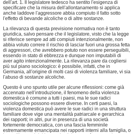
dell'art. 1. Il legislatore tedesco ha sentito l'esigenza di
specificare che la misura dell'allontanamento si applica
anche laddove l'aggressore abbia compiuto il fatto sotto
l'effetto di bevande alcoliche o di altre sostanze.
La rilevanza di questa previsione normativa non è tanto
giuridica, salvo pensare che il legislatore, visto che la legge
si riferisce sempre ad atti compiuti intenzionalmente, non
abbia voluto correre il rischio di lasciar fuori una grossa fetta
di aggressori, che avrebbero potuto non essere perseguibili,
essendo in stato di ebbrezza e dunque non imputabili di
aver agito intenzionalmente. La rilevanza pare da cogliersi
più sul piano sociologico: è possibile, infatti, che in
Germania, all'origine di molti casi di violenza familiare, vi sia
l'abuso di sostanze alcoliche.
Questo è uno spunto utile per alcune riflessioni: come già
accennato nell'introduzione, il fenomeno della violenza
domestica è comune a tutti i paesi, ma le sue radici
sociologiche possono essere diverse. In certi paesi, la
violenza domestica può avere le sue radici in una struttura
familiare dove vige una mentalità patriarcale e gerarchica
dei rapporti; in altri, pur in presenza di una società
fortemente democratica, con una fascia femminile
estremamente emancipata nei rapporti interni alla famiglia, o