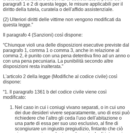
paragrafi 1 e 2 di questa legge, le misure applicabili per il
diritto della tutela, curatela o dell'affido assistenziale.
(2) Ulteriori diritti delle vittime non vengono modificati da
questa legge.”
Il paragrafo 4 (Sanzioni) così dispone:
“Chiunque violi una delle disposizioni esecutive previste dal
paragrafo 1, comma 1 o comma 3, anche in relazione al
comma 2, è punito con una pena detentiva fino ad un anno o
con una pena pecuniaria. La punibilità secondo altre
disposizioni resta inalterata.”
L'articolo 2 della legge (Modifiche al codice civile) così
dispone:
“1. Il paragrafo 1361 b del codice civile viene così
modificato:
Nel caso in cui i coniugi vivano separati, o in cui uno
dei due desideri vivere separatamente, uno di essi può
richiedere che l'altro gli ceda l'uso dell'abitazione o
una parte di essa per suo uso esclusivo, al fine di
scongiurare un ingiusto pregiudizio, fintanto che ciò