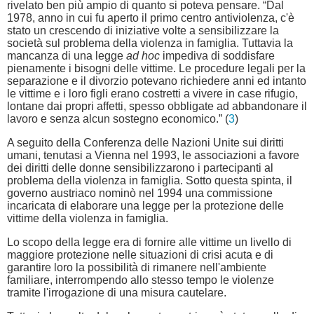
rivelato ben più ampio di quanto si poteva pensare. “Dal
1978, anno in cui fu aperto il primo centro antiviolenza, c'è
stato un crescendo di iniziative volte a sensibilizzare la
società sul problema della violenza in famiglia. Tuttavia la
mancanza di una legge
ad hoc
impediva di soddisfare
pienamente i bisogni delle vittime. Le procedure legali per la
separazione e il divorzio potevano richiedere anni ed intanto
le vittime e i loro figli erano costretti a vivere in case rifugio,
lontane dai propri affetti, spesso obbligate ad abbandonare il
lavoro e senza alcun sostegno economico.” (
3
)
A seguito della Conferenza delle Nazioni Unite sui diritti
umani, tenutasi a Vienna nel 1993, le associazioni a favore
dei diritti delle donne sensibilizzarono i partecipanti al
problema della violenza in famiglia. Sotto questa spinta, il
governo austriaco nominò nel 1994 una commissione
incaricata di elaborare una legge per la protezione delle
vittime della violenza in famiglia.
Lo scopo della legge era di fornire alle vittime un livello di
maggiore protezione nelle situazioni di crisi acuta e di
garantire loro la possibilità di rimanere nell'ambiente
familiare, interrompendo allo stesso tempo le violenze
tramite l'irrogazione di una misura cautelare.