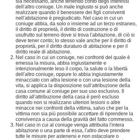
sia necessario, anche tenendo conto degli interessi
dell'altro coniuge. Un male ingiusto si può anche
realizzare quando il benessere dei figli conviventi
nell'abitazione è pregiudicato. Nel caso in cui un
coniuge abbia, da solo o insieme ad un terzo estraneo,
il diritto di proprietà, il diritto di costruzione o di
usufrutto sul terreno dove si trova l'abitazione, di ciò si
deve tener conto; lo stesso vale anche per il diritto di
proprietà, per il diritto duraturo di abitazione e per il
diritto reale di abitazione.
Nel caso in cui un coniuge, nei confronti del quale è
emessa la misura, abbia ingiustamente e
intenzionalmente leso il corpo, la salute o la libertà
dell'altro coniuge, oppure lo abbia ingiustamente
minacciato con altra lesione o con una lesione della
vita, si applica la disposizione sull'attribuzione della
casa comune al coniuge per suo uso esclusivo. Il
diritto all'attribuzione della casa è però escluso
quando non si realizzano ulteriori lesioni o altre
minacce nei confronti della vittima, salvo che per la
vittima non sia più possibile accettare di riprendere la
convivenza a causa della gravità del fatto commesso.
Nel caso in cui al coniuge venga attribuita l'intera
abitazione o una parte di essa, l'altro deve prendere
tutte le misure per astenersi e non ostacolare o