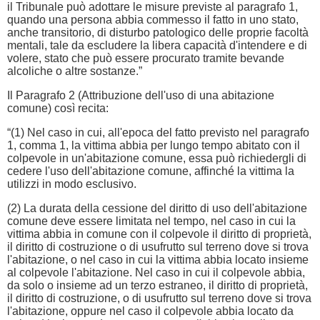
il Tribunale può adottare le misure previste al paragrafo 1,
quando una persona abbia commesso il fatto in uno stato,
anche transitorio, di disturbo patologico delle proprie facoltà
mentali, tale da escludere la libera capacità d'intendere e di
volere, stato che può essere procurato tramite bevande
alcoliche o altre sostanze.”
Il Paragrafo 2 (Attribuzione dell'uso di una abitazione
comune) così recita:
“(1) Nel caso in cui, all'epoca del fatto previsto nel paragrafo
1, comma 1, la vittima abbia per lungo tempo abitato con il
colpevole in un'abitazione comune, essa può richiedergli di
cedere l'uso dell'abitazione comune, affinché la vittima la
utilizzi in modo esclusivo.
(2) La durata della cessione del diritto di uso dell'abitazione
comune deve essere limitata nel tempo, nel caso in cui la
vittima abbia in comune con il colpevole il diritto di proprietà,
il diritto di costruzione o di usufrutto sul terreno dove si trova
l'abitazione, o nel caso in cui la vittima abbia locato insieme
al colpevole l'abitazione. Nel caso in cui il colpevole abbia,
da solo o insieme ad un terzo estraneo, il diritto di proprietà,
il diritto di costruzione, o di usufrutto sul terreno dove si trova
l'abitazione, oppure nel caso il colpevole abbia locato da