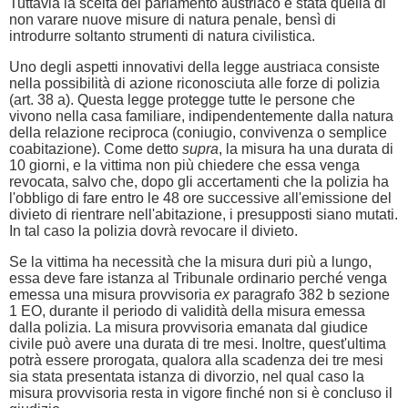
Tuttavia la scelta del parlamento austriaco è stata quella di
non varare nuove misure di natura penale, bensì di
introdurre soltanto strumenti di natura civilistica.
Uno degli aspetti innovativi della legge austriaca consiste
nella possibilità di azione riconosciuta alle forze di polizia
(art. 38 a). Questa legge protegge tutte le persone che
vivono nella casa familiare, indipendentemente dalla natura
della relazione reciproca (coniugio, convivenza o semplice
coabitazione). Come detto
supra
, la misura ha una durata di
10 giorni, e la vittima non più chiedere che essa venga
revocata, salvo che, dopo gli accertamenti che la polizia ha
l'obbligo di fare entro le 48 ore successive all'emissione del
divieto di rientrare nell'abitazione, i presupposti siano mutati.
In tal caso la polizia dovrà revocare il divieto.
Se la vittima ha necessità che la misura duri più a lungo,
essa deve fare istanza al Tribunale ordinario perché venga
emessa una misura provvisoria
ex
paragrafo 382 b sezione
1 EO, durante il periodo di validità della misura emessa
dalla polizia. La misura provvisoria emanata dal giudice
civile può avere una durata di tre mesi. Inoltre, quest'ultima
potrà essere prorogata, qualora alla scadenza dei tre mesi
sia stata presentata istanza di divorzio, nel qual caso la
misura provvisoria resta in vigore finché non si è concluso il