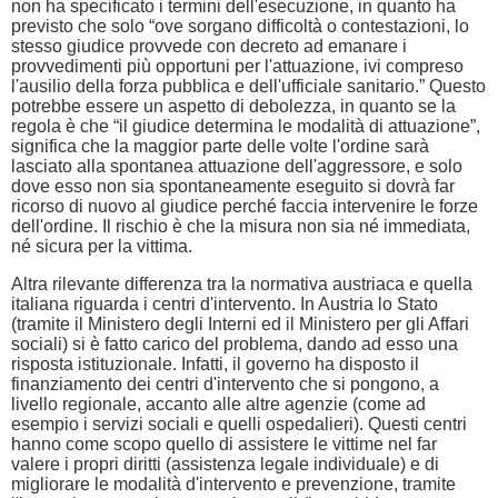
non ha specificato i termini dell'esecuzione, in quanto ha
previsto che solo “ove sorgano difficoltà o contestazioni, lo
stesso giudice provvede con decreto ad emanare i
provvedimenti più opportuni per l'attuazione, ivi compreso
l'ausilio della forza pubblica e dell'ufficiale sanitario.” Questo
potrebbe essere un aspetto di debolezza, in quanto se la
regola è che “il giudice determina le modalità di attuazione”,
significa che la maggior parte delle volte l'ordine sarà
lasciato alla spontanea attuazione dell'aggressore, e solo
dove esso non sia spontaneamente eseguito si dovrà far
ricorso di nuovo al giudice perché faccia intervenire le forze
dell'ordine. Il rischio è che la misura non sia né immediata,
né sicura per la vittima.
Altra rilevante differenza tra la normativa austriaca e quella
italiana riguarda i centri d'intervento. In Austria lo Stato
(tramite il Ministero degli Interni ed il Ministero per gli Affari
sociali) si è fatto carico del problema, dando ad esso una
risposta istituzionale. Infatti, il governo ha disposto il
finanziamento dei centri d'intervento che si pongono, a
livello regionale, accanto alle altre agenzie (come ad
esempio i servizi sociali e quelli ospedalieri). Questi centri
hanno come scopo quello di assistere le vittime nel far
valere i propri diritti (assistenza legale individuale) e di
migliorare le modalità d'intervento e prevenzione, tramite