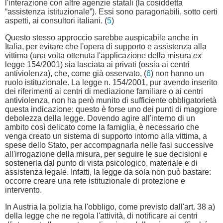
l'interazione con altre agenzie statali (la cosiddetta
“assistenza istituzionale”). Essi sono paragonabili, sotto certi
aspetti, ai consultori italiani. (
5
)
Questo stesso approccio sarebbe auspicabile anche in
Italia, per evitare che l'opera di supporto e assistenza alla
vittima (una volta ottenuta l'applicazione della misura
ex
legge 154/2001) sia lasciata ai privati (ossia ai centri
antiviolenza), che, come già osservato, (
6
) non hanno un
ruolo istituzionale. La legge n. 154/2001, pur avendo inserito
dei riferimenti ai centri di mediazione familiare o ai centri
antiviolenza, non ha però munito di sufficiente obbligatorietà
questa indicazione: questo è forse uno dei punti di maggiore
debolezza della legge. Dovendo agire all'interno di un
ambito così delicato come la famiglia, è necessario che
venga creato un sistema di supporto intorno alla vittima, a
spese dello Stato, per accompagnarla nelle fasi successive
all'irrogazione della misura, per seguire le sue decisioni e
sostenerla dal punto di vista psicologico, materiale e di
assistenza legale. Infatti, la legge da sola non può bastare:
occorre creare una rete istituzionale di protezione e
intervento.
In Austria la polizia ha l'obbligo, come previsto dall'art. 38 a)
della legge che ne regola l'attività, di notificare ai centri