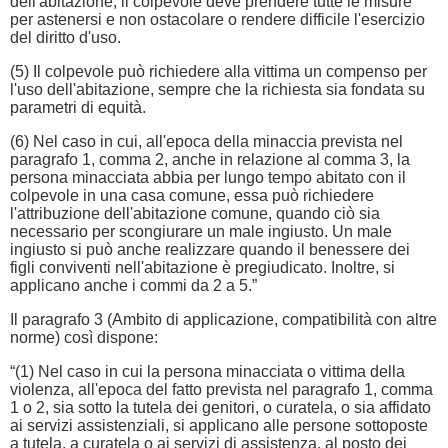
dell'abitazione, il colpevole deve prendere tutte le misure
per astenersi e non ostacolare o rendere difficile l'esercizio
del diritto d'uso.
(5) Il colpevole può richiedere alla vittima un compenso per
l'uso dell'abitazione, sempre che la richiesta sia fondata su
parametri di equità.
(6) Nel caso in cui, all'epoca della minaccia prevista nel
paragrafo 1, comma 2, anche in relazione al comma 3, la
persona minacciata abbia per lungo tempo abitato con il
colpevole in una casa comune, essa può richiedere
l'attribuzione dell'abitazione comune, quando ciò sia
necessario per scongiurare un male ingiusto. Un male
ingiusto si può anche realizzare quando il benessere dei
figli conviventi nell'abitazione è pregiudicato. Inoltre, si
applicano anche i commi da 2 a 5.”
Il paragrafo 3 (Ambito di applicazione, compatibilità con altre
norme) così dispone:
“(1) Nel caso in cui la persona minacciata o vittima della
violenza, all'epoca del fatto prevista nel paragrafo 1, comma
1 o 2, sia sotto la tutela dei genitori, o curatela, o sia affidato
ai servizi assistenziali, si applicano alle persone sottoposte
a tutela, a curatela o ai servizi di assistenza, al posto dei