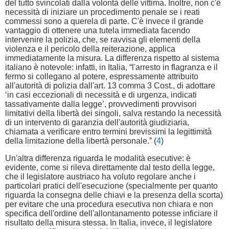
del tutto svincolati dalla volontà delle vittima. Inoltre, non c'è
necessità di iniziare un procedimento penale se i reati
commessi sono a querela di parte. C'è invece il grande
vantaggio di ottenere una tutela immediata facendo
intervenire la polizia, che, se ravvisa gli elementi della
violenza e il pericolo della reiterazione, applica
immediatamente la misura. La differenza rispetto al sistema
italiano è notevole: infatti, in Italia, “l'arresto in flagranza e il
fermo si collegano al potere, espressamente attribuito
all'autorità di polizia dall'art. 13 comma 3 Cost., di adottare
‘in casi eccezionali di necessità e di urgenza, indicati
tassativamente dalla legge’, provvedimenti provvisori
limitativi della libertà dei singoli, salva restando la necessità
di un intervento di garanzia dell'autorità giudiziaria,
chiamata a verificare entro termini brevissimi la legittimità
della limitazione della libertà personale.” (
4
)
Un'altra differenza riguarda le modalità esecutive: è
evidente, come si rileva direttamente dal testo della legge,
che il legislatore austriaco ha voluto regolare anche i
particolari pratici dell'esecuzione (specialmente per quanto
riguarda la consegna delle chiavi e la presenza della scorta)
per evitare che una procedura esecutiva non chiara e non
specifica dell'ordine dell'allontanamento potesse inficiare il
risultato della misura stessa. In Italia, invece, il legislatore