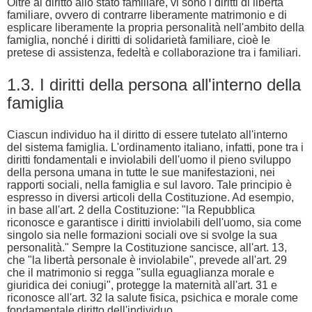
Oltre al diritto allo stato familiare, vi sono i diritti di libertà
familiare, ovvero di contrarre liberamente matrimonio e di
esplicare liberamente la propria personalità nell'ambito della
famiglia, nonché i diritti di solidarietà familiare, cioè le
pretese di assistenza, fedeltà e collaborazione tra i familiari.
1.3. I diritti della persona all'interno della
famiglia
Ciascun individuo ha il diritto di essere tutelato all'interno
del sistema famiglia. L'ordinamento italiano, infatti, pone tra i
diritti fondamentali e inviolabili dell'uomo il pieno sviluppo
della persona umana in tutte le sue manifestazioni, nei
rapporti sociali, nella famiglia e sul lavoro. Tale principio è
espresso in diversi articoli della Costituzione. Ad esempio,
in base all'art. 2 della Costituzione: "la Repubblica
riconosce e garantisce i diritti inviolabili dell'uomo, sia come
singolo sia nelle formazioni sociali ove si svolge la sua
personalità." Sempre la Costituzione sancisce, all'art. 13,
che "la libertà personale è inviolabile", prevede all'art. 29
che il matrimonio si regga "sulla eguaglianza morale e
giuridica dei coniugi", protegge la maternità all'art. 31 e
riconosce all'art. 32 la salute fisica, psichica e morale come
fondamentale diritto dell'individuo.