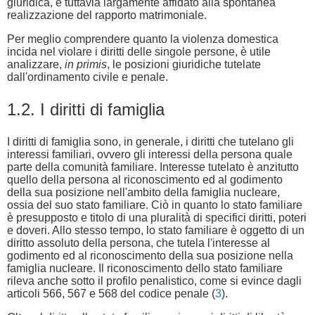
giuridica, è tuttavia largamente affidato alla spontanea
realizzazione del rapporto matrimoniale.
Per meglio comprendere quanto la violenza domestica
incida nel violare i diritti delle singole persone, è utile
analizzare,
in primis
, le posizioni giuridiche tutelate
dall'ordinamento civile e penale.
1.2. I diritti di famiglia
I diritti di famiglia sono, in generale, i diritti che tutelano gli
interessi familiari, ovvero gli interessi della persona quale
parte della comunità familiare. Interesse tutelato è anzitutto
quello della persona al riconoscimento ed al godimento
della sua posizione nell'ambito della famiglia nucleare,
ossia del suo stato familiare. Ciò in quanto lo stato familiare
è presupposto e titolo di una pluralità di specifici diritti, poteri
e doveri. Allo stesso tempo, lo stato familiare è oggetto di un
diritto assoluto della persona, che tutela l'interesse al
godimento ed al riconoscimento della sua posizione nella
famiglia nucleare. Il riconoscimento dello stato familiare
rileva anche sotto il profilo penalistico, come si evince dagli
articoli 566, 567 e 568 del codice penale (
3
).