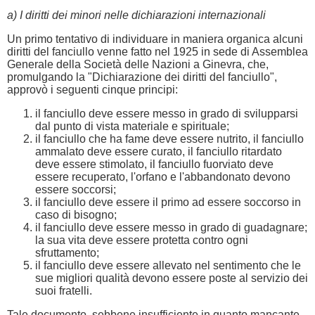
a) I diritti dei minori nelle dichiarazioni internazionali
Un primo tentativo di individuare in maniera organica alcuni
diritti del fanciullo venne fatto nel 1925 in sede di Assemblea
Generale della Società delle Nazioni a Ginevra, che,
promulgando la "Dichiarazione dei diritti del fanciullo",
approvò i seguenti cinque principi:
il fanciullo deve essere messo in grado di svilupparsi
dal punto di vista materiale e spirituale;
il fanciullo che ha fame deve essere nutrito, il fanciullo
ammalato deve essere curato, il fanciullo ritardato
deve essere stimolato, il fanciullo fuorviato deve
essere recuperato, l'orfano e l'abbandonato devono
essere soccorsi;
il fanciullo deve essere il primo ad essere soccorso in
caso di bisogno;
il fanciullo deve essere messo in grado di guadagnare;
la sua vita deve essere protetta contro ogni
sfruttamento;
il fanciullo deve essere allevato nel sentimento che le
sue migliori qualità devono essere poste al servizio dei
suoi fratelli.
Tale documento, sebbene insufficiente in quanto mancante