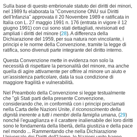
Sulla base di questo embrionale statuto dei diritti dei minori,
nel 1989 fu elaborata la "Convenzione ONU sui Diritti
dell'Infanzia" approvata il 20 Novembre 1989 e ratificata in
Italia con L. 27 maggio 1991 n. 176 (entrata in vigore il 12
giugno 1991) con cui sono stati dettagliati, revisionati ed
ampliati i diritti del minore (
28
). A differenza della
Dichiarazione del 1959, per sua natura non vincolante, i
principi e le norme della Convenzione, tramite la legge di
ratifica, sono divenuti parte integrante del diritto interno.
Questa Convenzione mette in evidenza non solo la
necessità di rispettare la personalità del minore, ma anche
quella di agire attivamente per offrire al minore un aiuto e
un'assistenza particolare, data la sua condizione di
maggiore fragilità e vulnerabilità.
Nel Preambolo della Convenzione si legge testualmente
che "gli Stati parti della presente Convenzione,
considerando che, in conformità con i principi proclamati
nella Carta delle Nazioni Unite,
il riconoscimento della
dignità inerente a tutti i membri della famiglia umana
, (
29
)
nonché l'eguaglianza e il carattere inalienabile dei loro diritti
sono le fondamenta della libertà, della giustizia e della pace
nel mondo ... Rammentando che nella Dichiarazione
Universale dei Diritti dell'Uomo, le Nazioni unite hanno