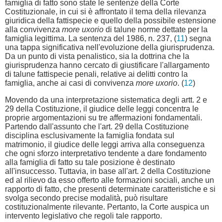
famiglia di fatto sono state le sentenze della Corte
Costituzionale, in cui si è affrontato il tema della rilevanza
giuridica della fattispecie e quello della possibile estensione
alla convivenza
more uxorio
di talune norme dettate per la
famiglia legittima. La sentenza del 1986, n. 237, (
11
) segna
una tappa significativa nell'evoluzione della giurisprudenza.
Da un punto di vista penalistico, sia la dottrina che la
giurisprudenza hanno cercato di giustificare l'allargamento
di talune fattispecie penali, relative ai delitti contro la
famiglia, anche ai casi di convivenza
more uxorio
. (
12
)
Movendo da una interpretazione sistematica degli artt. 2 e
29 della Costituzione, il giudice delle leggi concentra le
proprie argomentazioni su tre affermazioni fondamentali.
Partendo dall'assunto che l'art. 29 della Costituzione
disciplina esclusivamente la famiglia fondata sul
matrimonio, il giudice delle leggi arriva alla conseguenza
che ogni sforzo interpretativo tendente a dare fondamento
alla famiglia di fatto su tale posizione è destinato
all'insuccesso. Tuttavia, in base all'art. 2 della Costituzione
ed al rilievo da esso offerto alle formazioni sociali, anche un
rapporto di fatto, che presenti determinate caratteristiche e si
svolga secondo precise modalità, può risultare
costituzionalmente rilevante. Pertanto, la Corte auspica un
intervento legislativo che regoli tale rapporto.