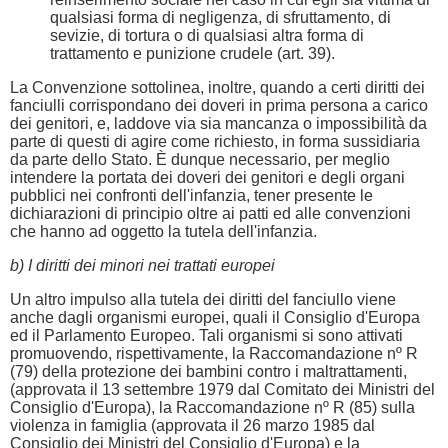
qualsiasi forma di negligenza, di sfruttamento, di
sevizie, di tortura o di qualsiasi altra forma di
trattamento e punizione crudele (art. 39).
La Convenzione sottolinea, inoltre, quando a certi diritti dei
fanciulli corrispondano dei doveri in prima persona a carico
dei genitori, e, laddove via sia mancanza o impossibilità da
parte di questi di agire come richiesto, in forma sussidiaria
da parte dello Stato. È dunque necessario, per meglio
intendere la portata dei doveri dei genitori e degli organi
pubblici nei confronti dell'infanzia, tener presente le
dichiarazioni di principio oltre ai patti ed alle convenzioni
che hanno ad oggetto la tutela dell'infanzia.
b) I diritti dei minori nei trattati europei
Un altro impulso alla tutela dei diritti del fanciullo viene
anche dagli organismi europei, quali il Consiglio d'Europa
ed il Parlamento Europeo. Tali organismi si sono attivati
promuovendo, rispettivamente, la Raccomandazione nº R
(79) della protezione dei bambini contro i maltrattamenti,
(approvata il 13 settembre 1979 dal Comitato dei Ministri del
Consiglio d'Europa), la Raccomandazione nº R (85) sulla
violenza in famiglia (approvata il 26 marzo 1985 dal
Consiglio dei Ministri del Consiglio d'Europa) e la