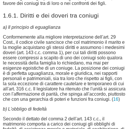
favore dei coniugi tra di loro o nei confronti dei figli.
1.6.1. Diritti e dei doveri tra coniugi
a) Il principio di eguaglianza
Conformemente alla migliore interpretazione dell'art. 29
Cost., il codice civile sancisce che col matrimonio il marito e
la moglie acquistano gli stessi diritti e assumono i medesimi
doveri (art. 143 c.c. comma 1), per cui tali diritti possono
essere compressi a scapito di uno dei coniugi solo qualora
le necessità della famiglia lo richiedano, ma mai per
esigenze egoistiche di un coniuge. La posizione dei coniugi
è di perfetta uguaglianza, morale e giuridica, nei rapporti
personali e patrimoniali, sia tra loro che rispetto ai figli, con
la sola eccezione di carattere cautelare e temporaneo di cui
all'art. 316 c.c. Il legislatore ha ritenuto che l'unità si assicura
con l'affermazione di parità, che spinga all'accordo, piuttosto
che con una gerarchia di poteri e funzioni fra coniugi. (
16
)
b) L'obbligo di fedeltà
Secondo il dettato del comma 2 dell'art. 143 c.c., il
matrimonio comporta a carico dei coniugi gli obblighi di