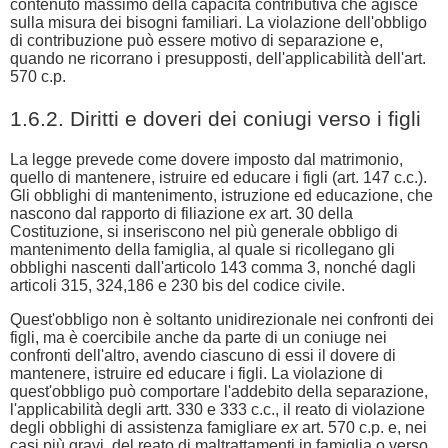
contenuto massimo della capacità contributiva che agisce
sulla misura dei bisogni familiari. La violazione dell'obbligo
di contribuzione può essere motivo di separazione e,
quando ne ricorrano i presupposti, dell'applicabilità dell'art.
570 c.p.
1.6.2. Diritti e doveri dei coniugi verso i figli
La legge prevede come dovere imposto dal matrimonio,
quello di mantenere, istruire ed educare i figli (art. 147 c.c.).
Gli obblighi di mantenimento, istruzione ed educazione, che
nascono dal rapporto di filiazione
ex
art. 30 della
Costituzione, si inseriscono nel più generale obbligo di
mantenimento della famiglia, al quale si ricollegano gli
obblighi nascenti dall'articolo 143 comma 3, nonché dagli
articoli 315, 324,186 e 230 bis del codice civile.
Quest'obbligo non è soltanto unidirezionale nei confronti dei
figli, ma è coercibile anche da parte di un coniuge nei
confronti dell'altro, avendo ciascuno di essi il dovere di
mantenere, istruire ed educare i figli. La violazione di
quest'obbligo può comportare l'addebito della separazione,
l'applicabilità degli artt. 330 e 333 c.c., il reato di violazione
degli obblighi di assistenza famigliare
ex
art. 570 c.p. e, nei
casi più gravi, del reato di maltrattamenti in famiglia o verso