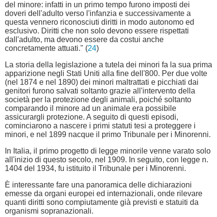
del minore: infatti in un primo tempo furono imposti dei
doveri dell'adulto verso l'infanzia e successivamente a
questa vennero riconosciuti diritti in modo autonomo ed
esclusivo. Diritti che non solo devono essere rispettati
dall'adulto, ma devono essere da costui anche
concretamente attuati." (
24
)
La storia della legislazione a tutela dei minori fa la sua prima
apparizione negli Stati Uniti alla fine dell'800. Per due volte
(nel 1874 e nel 1890) dei minori maltrattati e picchiati dai
genitori furono salvati soltanto grazie all'intervento della
società per la protezione degli animali, poiché soltanto
comparando il minore ad un animale era possibile
assicurargli protezione. A seguito di questi episodi,
cominciarono a nascere i primi statuti tesi a proteggere i
minori, e nel 1899 nacque il primo Tribunale per i Minorenni.
In Italia, il primo progetto di legge minorile venne varato solo
all'inizio di questo secolo, nel 1909. In seguito, con legge n.
1404 del 1934, fu istituito il Tribunale per i Minorenni.
È interessante fare una panoramica delle dichiarazioni
emesse da organi europei ed internazionali, onde rilevare
quanti diritti sono compiutamente già previsti e statuiti da
organismi sopranazionali.