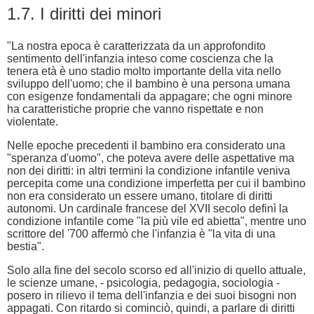
1.7. I diritti dei minori
"La nostra epoca è caratterizzata da un approfondito
sentimento dell'infanzia inteso come coscienza che la
tenera età è uno stadio molto importante della vita nello
sviluppo dell'uomo; che il bambino è una persona umana
con esigenze fondamentali da appagare; che ogni minore
ha caratteristiche proprie che vanno rispettate e non
violentate.
Nelle epoche precedenti il bambino era considerato una
"speranza d'uomo", che poteva avere delle aspettative ma
non dei diritti: in altri termini la condizione infantile veniva
percepita come una condizione imperfetta per cui il bambino
non era considerato un essere umano, titolare di diritti
autonomi. Un cardinale francese del XVII secolo definì la
condizione infantile come "la più vile ed abietta", mentre uno
scrittore del '700 affermò che l'infanzia è "la vita di una
bestia".
Solo alla fine del secolo scorso ed all'inizio di quello attuale,
le scienze umane, - psicologia, pedagogia, sociologia -
posero in rilievo il tema dell'infanzia e dei suoi bisogni non
appagati. Con ritardo si cominciò, quindi, a parlare di diritti