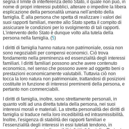
segna il limite di interferenza dello Stato, il quale non può, in
nome di propri interessi pubblici, alterare o impedire la libera
esplicazione della personalità umana nell'ambito della
famiglia. È alla persona che spetta di realizzare i valori dei
suoi rapporti familiari, mentre allo Stato spetta il compito di
assicurare le condizioni per lo svolgimento di tali rapporti.
L'intervento dello Stato è dunque volto alla tutela della
persona nella famiglia. (
5
)
I diritti di famiglia hanno natura non patrimoniale, ossia non
sono negoziabili per compensi economici. Ciò trova
fondamento nella preminenza ed essenzialità degli interessi
familiari. I diritti familiari possono anche avere contenuto
economico, nel senso che possono avere ad oggetto beni o
prestazioni economicamente valutabili. Tuttavia ciò non
tocca la loro natura non patrimoniale, trattandosi di posizioni
costituite in funzione di interessi preminenti della persona, e
pertanto non commerciabili.
I diritti di famiglia, inoltre, sono strettamente personali, in
quanto volti ad una diretta tutela della persona, nei suoi
interessi morali e materiali. La stretta personalità dei diritti di
famiglia si traduce nella loro incedibilità ed intrasmissibilità.
Inoltre, l'esigenza di stabilità dei rapporti familiari e
l'essenzialità degli interessi in essi tutelati tendono, in