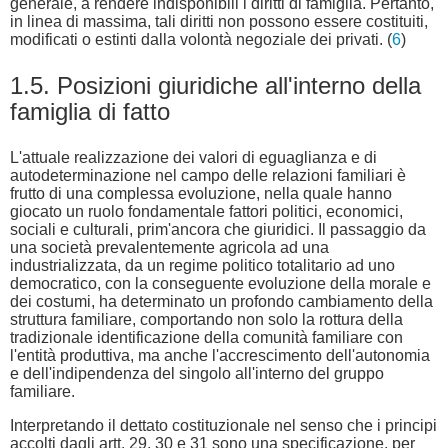
generale, a rendere indisponibili i diritti di famiglia. Pertanto,
in linea di massima, tali diritti non possono essere costituiti,
modificati o estinti dalla volontà negoziale dei privati. (
6
)
1.5. Posizioni giuridiche all'interno della
famiglia di fatto
L'attuale realizzazione dei valori di eguaglianza e di
autodeterminazione nel campo delle relazioni familiari è
frutto di una complessa evoluzione, nella quale hanno
giocato un ruolo fondamentale fattori politici, economici,
sociali e culturali, prim'ancora che giuridici. Il passaggio da
una società prevalentemente agricola ad una
industrializzata, da un regime politico totalitario ad uno
democratico, con la conseguente evoluzione della morale e
dei costumi, ha determinato un profondo cambiamento della
struttura familiare, comportando non solo la rottura della
tradizionale identificazione della comunità familiare con
l'entità produttiva, ma anche l'accrescimento dell'autonomia
e dell'indipendenza del singolo all'interno del gruppo
familiare.
Interpretando il dettato costituzionale nel senso che i principi
accolti dagli artt. 29, 30 e 31 sono una specificazione, per