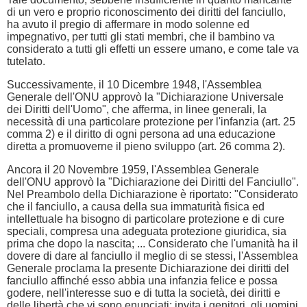
di un vero e proprio riconoscimento dei diritti del fanciullo,
ha avuto il pregio di affermare in modo solenne ed
impegnativo, per tutti gli stati membri, che il bambino va
considerato a tutti gli effetti un essere umano, e come tale va
tutelato.
Successivamente, il 10 Dicembre 1948, l'Assemblea
Generale dell'ONU approvò la "Dichiarazione Universale
dei Diritti dell'Uomo", che afferma, in linee generali, la
necessità di una particolare protezione per l'infanzia (art. 25
comma 2) e il diritto di ogni persona ad una educazione
diretta a promuoverne il pieno sviluppo (art. 26 comma 2).
Ancora il 20 Novembre 1959, l'Assemblea Generale
dell'ONU approvò la "Dichiarazione dei Diritti del Fanciullo".
Nel Preambolo della Dichiarazione è riportato: "Considerato
che il fanciullo, a causa della sua immaturità fisica ed
intellettuale ha bisogno di particolare protezione e di cure
speciali, compresa una adeguata protezione giuridica, sia
prima che dopo la nascita; ... Considerato che l'umanità ha il
dovere di dare al fanciullo il meglio di se stessi, l'Assemblea
Generale proclama la presente Dichiarazione dei diritti del
fanciullo affinché esso abbia una infanzia felice e possa
godere, nell'interesse suo e di tutta la società, dei diritti e
delle libertà che vi sono enunciati; invita i genitori, gli uomini