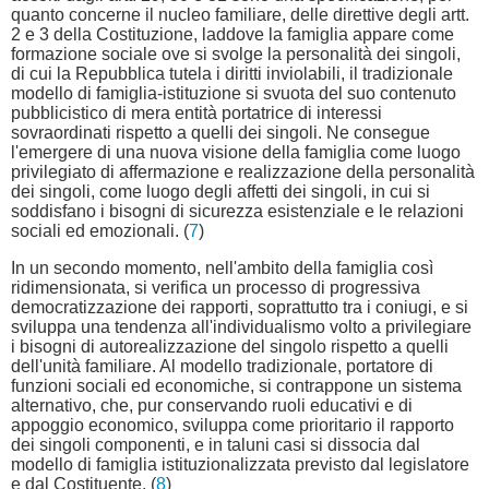
quanto concerne il nucleo familiare, delle direttive degli artt.
2 e 3 della Costituzione, laddove la famiglia appare come
formazione sociale ove si svolge la personalità dei singoli,
di cui la Repubblica tutela i diritti inviolabili, il tradizionale
modello di famiglia-istituzione si svuota del suo contenuto
pubblicistico di mera entità portatrice di interessi
sovraordinati rispetto a quelli dei singoli. Ne consegue
l'emergere di una nuova visione della famiglia come luogo
privilegiato di affermazione e realizzazione della personalità
dei singoli, come luogo degli affetti dei singoli, in cui si
soddisfano i bisogni di sicurezza esistenziale e le relazioni
sociali ed emozionali. (
7
)
In un secondo momento, nell'ambito della famiglia così
ridimensionata, si verifica un processo di progressiva
democratizzazione dei rapporti, soprattutto tra i coniugi, e si
sviluppa una tendenza all'individualismo volto a privilegiare
i bisogni di autorealizzazione del singolo rispetto a quelli
dell'unità familiare. Al modello tradizionale, portatore di
funzioni sociali ed economiche, si contrappone un sistema
alternativo, che, pur conservando ruoli educativi e di
appoggio economico, sviluppa come prioritario il rapporto
dei singoli componenti, e in taluni casi si dissocia dal
modello di famiglia istituzionalizzata previsto dal legislatore
e dal Costituente. (
8
)