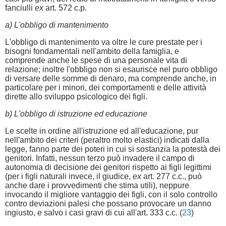
fanciulli
ex
art. 572 c.p.
a) L'obbligo di mantenimento
L'obbligo di mantenimento va oltre le cure prestate per i
bisogni fondamentali nell'ambito della famiglia, e
comprende anche le spese di una personale vita di
relazione; inoltre l'obbligo non si esaurisce nel puro obbligo
di versare delle somme di denaro, ma comprende anche, in
particolare per i minori, dei comportamenti e delle attività
dirette allo sviluppo psicologico dei figli.
b) L'obbligo di istruzione ed educazione
Le scelte in ordine all'istruzione ed all'educazione, pur
nell'ambito dei criteri (peraltro molto elastici) indicati dalla
legge, fanno parte dei poteri in cui si sostanzia la potestà dei
genitori. Infatti, nessun terzo può invadere il campo di
autonomia di decisione dei genitori rispetto ai figli legittimi
(per i figli naturali invece, il giudice,
ex
art. 277 c.c., può
anche dare i provvedimenti che stima utili), neppure
invocando il migliore vantaggio dei figli, con il solo controllo
contro deviazioni palesi che possano provocare un danno
ingiusto, e salvo i casi gravi di cui all'art. 333 c.c. (
23
)