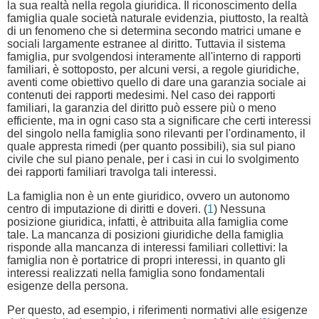
la sua realtà nella regola giuridica. Il riconoscimento della
famiglia quale società naturale evidenzia, piuttosto, la realtà
di un fenomeno che si determina secondo matrici umane e
sociali largamente estranee al diritto. Tuttavia il sistema
famiglia, pur svolgendosi interamente all'interno di rapporti
familiari, è sottoposto, per alcuni versi, a regole giuridiche,
aventi come obiettivo quello di dare una garanzia sociale ai
contenuti dei rapporti medesimi. Nel caso dei rapporti
familiari, la garanzia del diritto può essere più o meno
efficiente, ma in ogni caso sta a significare che certi interessi
del singolo nella famiglia sono rilevanti per l'ordinamento, il
quale appresta rimedi (per quanto possibili), sia sul piano
civile che sul piano penale, per i casi in cui lo svolgimento
dei rapporti familiari travolga tali interessi.
La famiglia non è un ente giuridico, ovvero un autonomo
centro di imputazione di diritti e doveri. (
1
) Nessuna
posizione giuridica, infatti, è attribuita alla famiglia come
tale. La mancanza di posizioni giuridiche della famiglia
risponde alla mancanza di interessi familiari collettivi: la
famiglia non è portatrice di propri interessi, in quanto gli
interessi realizzati nella famiglia sono fondamentali
esigenze della persona.
Per questo, ad esempio, i riferimenti normativi alle esigenze