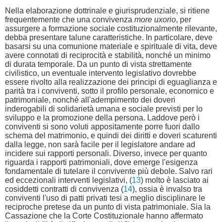
Nella elaborazione dottrinale e giurisprudenziale, si ritiene
frequentemente che una convivenza
more uxorio
, per
assurgere a formazione sociale costituzionalmente rilevante,
debba presentare talune caratteristiche. In particolare, deve
basarsi su una comunione materiale e spirituale di vita, deve
avere connotati di reciprocità e stabilità, nonché un minimo
di durata temporale. Da un punto di vista strettamente
civilistico, un eventuale intervento legislativo dovrebbe
essere rivolto alla realizzazione dei principi di eguaglianza e
parità tra i conviventi, sotto il profilo personale, economico e
patrimoniale, nonché all'adempimento dei doveri
inderogabili di solidarietà umana e sociale previsti per lo
sviluppo e la promozione della persona. Laddove però i
conviventi si sono voluti appositamente porre fuori dallo
schema del matrimonio, e quindi dei diritti e doveri scaturenti
dalla legge, non sarà facile per il legislatore andare ad
incidere sui rapporti personali. Diverso, invece per quanto
riguarda i rapporti patrimoniali, dove emerge l'esigenza
fondamentale di tutelare il convivente più debole. Salvo rari
ed eccezionali interventi legislativi, (
13
) molto è lasciato ai
cosiddetti contratti di convivenza (
14
), ossia è invalso tra
conviventi l'uso di patti privati tesi a meglio disciplinare le
reciproche pretese da un punto di vista patrimoniale. Sia la
Cassazione che la Corte Costituzionale hanno affermato