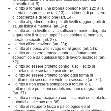
fanciullo (art. 9);
il diritto a formarsi una propria opinione (art. 12); alla
libertà di espressione (art. 13), alla libertà di pensiero,
di coscienza e di religione (art. 14);
il diritto al godimento dei più alti livelli raggiungibili di
salute fisica e mentale (art. 24);
il diritto ad un livello di vita sufficientemente adeguato
a garantire il suo sviluppo fisico, spirituale, mentale,
morale e sociale (art. 27);
il diritto all'educazione (art. 28);
il diritto al riposo, allo svago ed al gioco (art. 31);
il diritto ad essere protetto contro lo sfruttamento
economico e da qualsiasi tipo di lavoro rischioso (art.
32);
il diritto ad essere protetto contro l'uso illecito di
stupefacenti e sostanze psicotrope;
il diritto ad essere protetto contro ogni forma di
sfruttamento sessuale e violenza sessuale (art. 34);
il diritto a non essere sottoposto a tortura, o a
trattamenti e punizioni crudeli, inumani o degradanti
(art. 37)
il diritto a non partecipare a conflitti armati se di età tra i
quindici e i diciotto (art. 38);
il diritto al recupero fisico e psicologico ed al
reinserimento sociale nel caso in cui egli sia vittima di