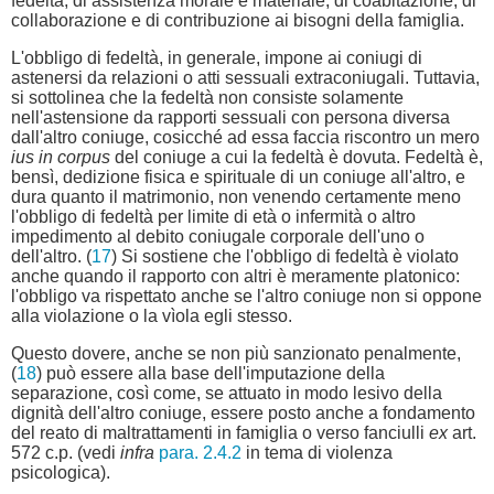
fedeltà, di assistenza morale e materiale, di coabitazione, di
collaborazione e di contribuzione ai bisogni della famiglia.
L'obbligo di fedeltà, in generale, impone ai coniugi di
astenersi da relazioni o atti sessuali extraconiugali. Tuttavia,
si sottolinea che la fedeltà non consiste solamente
nell'astensione da rapporti sessuali con persona diversa
dall'altro coniuge, cosicché ad essa faccia riscontro un mero
ius in corpus
del coniuge a cui la fedeltà è dovuta. Fedeltà è,
bensì, dedizione fisica e spirituale di un coniuge all'altro, e
dura quanto il matrimonio, non venendo certamente meno
l'obbligo di fedeltà per limite di età o infermità o altro
impedimento al debito coniugale corporale dell'uno o
dell'altro. (
17
) Si sostiene che l'obbligo di fedeltà è violato
anche quando il rapporto con altri è meramente platonico:
l'obbligo va rispettato anche se l'altro coniuge non si oppone
alla violazione o la vìola egli stesso.
Questo dovere, anche se non più sanzionato penalmente,
(
18
) può essere alla base dell'imputazione della
separazione, così come, se attuato in modo lesivo della
dignità dell'altro coniuge, essere posto anche a fondamento
del reato di maltrattamenti in famiglia o verso fanciulli
ex
art.
572 c.p. (vedi
infra
para. 2.4.2
in tema di violenza
psicologica).