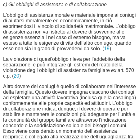
c) Gli obblighi di assistenza e di collaborazione
L'obbligo di assistenza morale e materiale impone ai coniugi
di aiutarsi moralmente ed economicamente, in ciò
esprimendosi il vincolo di solidarietà matrimoniale. L'obbligo
di assistenza non va ristretto al dovere di sovvenire alle
esigenze essenziali nel caso di estremo bisogno, ma va
esteso a tutte le esigenze di vita dell'altro coniuge, quando
esso non sia in grado di provvedervi da solo. (
19
)
La violazione di quest'obbligo rileva per l'addebito della
separazione, e può integrare gli estremi del reato della
violazione degli obblighi di assistenza famigliare
ex
art. 570
c.p. (
20
)
Altro dovere dei coniugi è quello di collaborare nell'interesse
della famiglia. Questo dovere impegna ciascuno dei coniugi
ad espletare una attività lavorativa (inclusa quella casalinga)
conformemente alle proprie capacità ed attitudini. L'obbligo
di collaborazione indica, dunque, il dovere di operare per
stabilire e mantenere le condizioni più adeguate per l'unità e
la continuità del gruppo familiare attraverso l'indicazione
concorde e la soddisfazione solidale dei bisogni comuni.
Esso viene considerato un momento dell'assistenza
reciproca e collegato alla realizzazione dell'uguaglianza fra