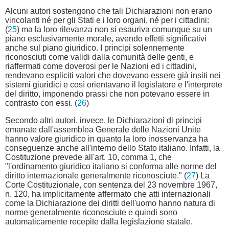
Alcuni autori sostengono che tali Dichiarazioni non erano
vincolanti né per gli Stati e i loro organi, né per i cittadini:
(
25
) ma la loro rilevanza non si esauriva comunque su un
piano esclusivamente morale, avendo effetti significativi
anche sul piano giuridico. I principi solennemente
riconosciuti come validi dalla comunità delle genti, e
riaffermati come doverosi per le Nazioni ed i cittadini,
rendevano espliciti valori che dovevano essere già insiti nei
sistemi giuridici e così orientavano il legislatore e l'interprete
del diritto, imponendo prassi che non potevano essere in
contrasto con essi. (
26
)
Secondo altri autori, invece, le Dichiarazioni di principi
emanate dall'assemblea Generale delle Nazioni Unite
hanno valore giuridico in quanto la loro inosservanza ha
conseguenze anche all'interno dello Stato italiano. Infatti, la
Costituzione prevede all'art. 10, comma 1, che
"l'ordinamento giuridico italiano si conforma alle norme del
diritto internazionale generalmente riconosciute." (
27
) La
Corte Costituzionale, con sentenza del 23 novembre 1967,
n. 120, ha implicitamente affermato che atti internazionali
come la Dichiarazione dei diritti dell'uomo hanno natura di
norme generalmente riconosciute e quindi sono
automaticamente recepite dalla legislazione statale.