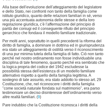
Alla base dell'evoluzione dell'atteggiamento del legislatore
e dello Stato, nei confronti non tanto della famiglia come
istituto giuridico, quanto delle relazioni familiari in sé, verso
una più accentuata autonomia delle stesse e della loro
regolazione giuridica, c'è l'affermazione del principio di
parità dei coniugi ed il conseguente rifiuto del principio
gerarchico che fondava il modello familiare tradizionale.
Per molti anni, soprattutto in quelli precedenti la riforma del
diritto di famiglia, a dominare in dottrina ed in giurisprudenza
era stato un atteggiamento di ostilità verso il riconoscimento
di una pur minima tutela della famiglia di fatto. Ciò non tanto
perché nel nostro ordinamento non fosse individuabile una
disciplina di tale fenomeno, quanto perché era sembrato che
la logica propria del codice del 1942 escludesse la
possibilità stessa dell'esistenza di un modello familiare
alternativo rispetto a quello della famiglia legittima. A
sostegno di tale assunto, era stato addotto lo stesso art. 29
Costituzione, che, nel riconoscere i diritti della famiglia
"come società naturale fondata sul matrimonio", era parso
testimoniare un deciso disinteresse dell'ordinamento verso
altre realtà familiari. (
9
)
Pare indubbio che la Costituzione riconosca i diritti della