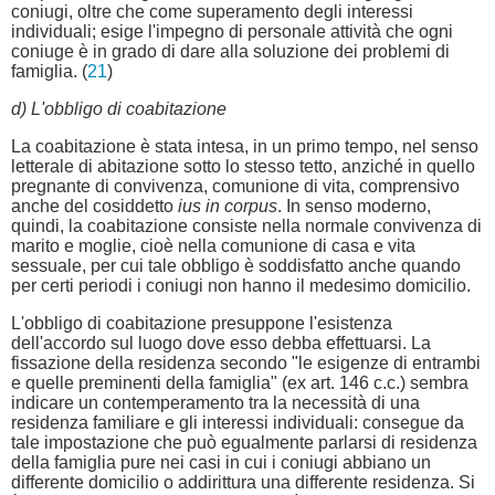
coniugi, oltre che come superamento degli interessi
individuali; esige l'impegno di personale attività che ogni
coniuge è in grado di dare alla soluzione dei problemi di
famiglia. (
21
)
d) L'obbligo di coabitazione
La coabitazione è stata intesa, in un primo tempo, nel senso
letterale di abitazione sotto lo stesso tetto, anziché in quello
pregnante di convivenza, comunione di vita, comprensivo
anche del cosiddetto
ius in corpus
. In senso moderno,
quindi, la coabitazione consiste nella normale convivenza di
marito e moglie, cioè nella comunione di casa e vita
sessuale, per cui tale obbligo è soddisfatto anche quando
per certi periodi i coniugi non hanno il medesimo domicilio.
L'obbligo di coabitazione presuppone l'esistenza
dell'accordo sul luogo dove esso debba effettuarsi. La
fissazione della residenza secondo "le esigenze di entrambi
e quelle preminenti della famiglia" (ex art. 146 c.c.) sembra
indicare un contemperamento tra la necessità di una
residenza familiare e gli interessi individuali: consegue da
tale impostazione che può egualmente parlarsi di residenza
della famiglia pure nei casi in cui i coniugi abbiano un
differente domicilio o addirittura una differente residenza. Si