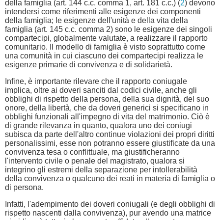
della famiglia (art. 144 c.c. comma 1, art. 181 c.c.) (
2
) devono
intendersi come riferimenti alle esigenze dei componenti
della famiglia; le esigenze dell'unità e della vita della
famiglia (art. 145 c.c. comma 2) sono le esigenze dei singoli
compartecipi, globalmente valutate, a realizzare il rapporto
comunitario. Il modello di famiglia è visto soprattutto come
una comunità in cui ciascuno dei compartecipi realizza le
esigenze primarie di convivenza e di solidarietà.
Infine, è importante rilevare che il rapporto coniugale
implica, oltre ai doveri sanciti dal codici civile, anche gli
obblighi di rispetto della persona, della sua dignità, del suo
onore, della libertà, che da doveri generici si specificano in
obblighi funzionali all'impegno di vita del matrimonio. Ciò è
di grande rilevanza in quanto, qualora uno dei coniugi
subisca da parte dell'altro continue violazioni dei propri diritti
personalissimi, esse non potranno essere giustificate da una
convivenza tesa o conflittuale, ma giustificheranno
l'intervento civile o penale del magistrato, qualora si
integrino gli estremi della separazione per intollerabilità
della convivenza o qualcuno dei reati in materia di famiglia o
di persona.
Infatti, l'adempimento dei doveri coniugali (e degli obblighi di
rispetto nascenti dalla convivenza), pur avendo una matrice