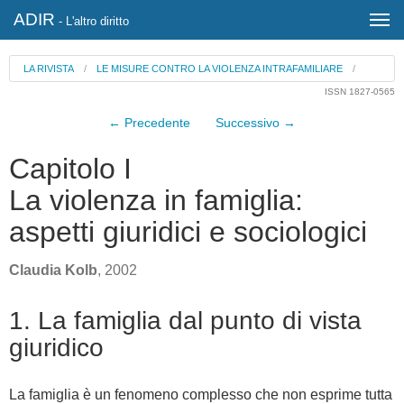
ADIR
- L'altro diritto
LA RIVISTA
/
LE MISURE CONTRO LA VIOLENZA INTRAFAMILIARE
/
ISSN 1827-0565
← Precedente
Successivo →
Capitolo I
La violenza in famiglia:
aspetti giuridici e sociologici
Claudia Kolb
, 2002
1. La famiglia dal punto di vista
giuridico
La famiglia è un fenomeno complesso che non esprime tutta