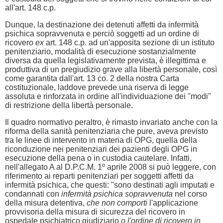
all'art. 148 c.p.
Dunque, la destinazione dei detenuti affetti da infermità
psichica sopravvenuta e perciò soggetti ad un ordine di
ricovero
ex
art. 148 c.p. ad un'apposita sezione di un istituto
penitenziario, modalità di esecuzione sostanzialmente
diversa da quella legislativamente prevista, è illegittima e
produttiva di un pregiudizio grave alla libertà personale, così
come garantita dall'art. 13 co. 2 della nostra Carta
costituzionale, laddove prevede una riserva di legge
assoluta e rinforzata in ordine all'individuazione dei "modi"
di restrizione della libertà personale.
Il quadro normativo peraltro, è rimasto invariato anche con la
riforma della sanità penitenziaria che pure, aveva previsto
tra le linee di intervento in materia di OPG, quella della
riconduzione nei penitenziari dei pazienti degli OPG in
esecuzione della pena o in custodia cautelare. Infatti,
nell'allegato A al D.P.C.M. 1º aprile 2008 si può leggere, con
riferimento ai reparti penitenziari per soggetti affetti da
infermità psichica, che questi: "sono destinati agli imputati e
condannati con
infermità psichica sopravvenuta
nel corso
della misura detentiva,
che non comporti
l'applicazione
provvisoria della misura di sicurezza del ricovero in
ospedale psichiatrico giudiziario
o l'ordine di ricovero in