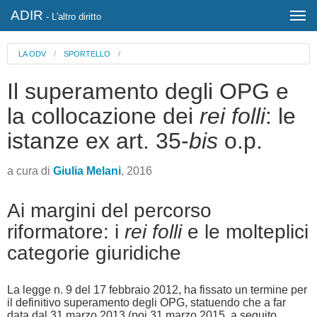
ADIR
- L'altro diritto
LA ODV
/
SPORTELLO
/
Il superamento degli OPG e
la collocazione dei
rei folli
: le
istanze ex art. 35-
bis
o.p.
a cura di
Giulia Melani
, 2016
Ai margini del percorso
riformatore: i
rei folli
e le molteplici
categorie giuridiche
La legge n. 9 del 17 febbraio 2012, ha fissato un termine per
il definitivo superamento degli OPG, statuendo che a far
data dal 31 marzo 2013 (poi 31 marzo 2015, a seguito