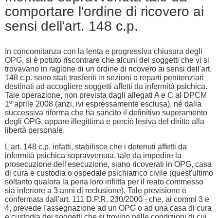
comportare l'ordine di ricovero ai
sensi dell'art. 148 c.p.
In concomitanza con la lenta e progressiva chiusura degli
OPG, si è potuto riscontrare che alcuni dei soggetti che vi si
trovavano in ragione di un ordine di ricovero ai sensi dell'art.
148 c.p. sono stati trasferiti in sezioni o reparti penitenziari
destinati ad accogliere soggetti affetti da infermità psichica.
Tale operazione, non prevista dagli allegati A e C al DPCM
1º aprile 2008 (anzi, ivi espressamente esclusa), né dalla
successiva riforma che ha sancito il definitivo superamento
degli OPG, appare illegittima e perciò lesiva del diritto alla
libertà personale.
L'art. 148 c.p. infatti, stabilisce che i detenuti affetti da
infermità psichica sopravvenuta, tale da impedire la
prosecuzione dell'esecuzione, siano ricoverati in OPG, casa
di cura e custodia o ospedale psichiatrico civile (quest'ultimo
soltanto qualora la pena loro inflitta per il reato commesso
sia inferiore a 3 anni di reclusione). Tale previsione è
confermata dall'art. 111 D.P.R. 230/2000 - che, ai commi 3 e
4, prevede l'assegnazione ad un OPG o ad una casa di cura
e custodia dei soggetti che si trovino nelle condizioni di cui