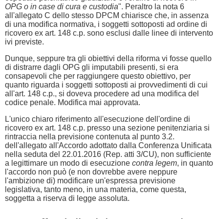
OPG o in case di cura e custodia
". Peraltro la nota 6
all'allegato C dello stesso DPCM chiarisce che, in assenza
di una modifica normativa, i soggetti sottoposti ad ordine di
ricovero ex art. 148 c.p. sono esclusi dalle linee di intervento
ivi previste.
Dunque, seppure tra gli obiettivi della riforma vi fosse quello
di distrarre dagli OPG gli imputabili presenti, si era
consapevoli che per raggiungere questo obiettivo, per
quanto riguarda i soggetti sottoposti ai provvedimenti di cui
all'art. 148 c.p., si doveva procedere ad una modifica del
codice penale. Modifica mai approvata.
L'unico chiaro riferimento all'esecuzione dell'ordine di
ricovero ex art. 148 c.p. presso una sezione penitenziaria si
rintraccia nella previsione contenuta al punto 3.2.
dell'allegato all'Accordo adottato dalla Conferenza Unificata
nella seduta del 22.01.2016 (Rep. atti 3/CU), non sufficiente
a legittimare un modo di esecuzione
contra legem
, in quanto
l'accordo non può (e non dovrebbe avere neppure
l'ambizione di) modificare un'espressa previsione
legislativa, tanto meno, in una materia, come questa,
soggetta a riserva di legge assoluta.