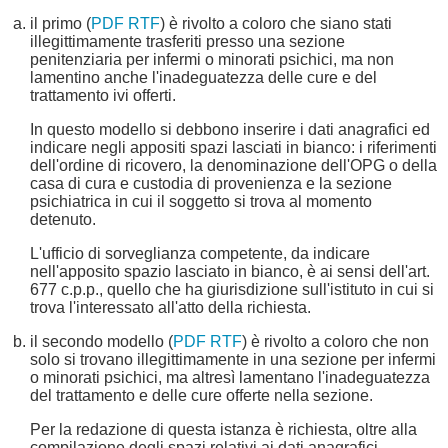
il primo (
PDF
RTF
) è rivolto a coloro che siano stati
illegittimamente trasferiti presso una sezione
penitenziaria per infermi o minorati psichici, ma non
lamentino anche l'inadeguatezza delle cure e del
trattamento ivi offerti.
In questo modello si debbono inserire i dati anagrafici ed
indicare negli appositi spazi lasciati in bianco: i riferimenti
dell'ordine di ricovero, la denominazione dell'OPG o della
casa di cura e custodia di provenienza e la sezione
psichiatrica in cui il soggetto si trova al momento
detenuto.
L'ufficio di sorveglianza competente, da indicare
nell'apposito spazio lasciato in bianco, è ai sensi dell'art.
677 c.p.p., quello che ha giurisdizione sull'istituto in cui si
trova l'interessato all'atto della richiesta.
il secondo modello (
PDF
RTF
) è rivolto a coloro che non
solo si trovano illegittimamente in una sezione per infermi
o minorati psichici, ma altresì lamentano l'inadeguatezza
del trattamento e delle cure offerte nella sezione.
Per la redazione di questa istanza è richiesta, oltre alla
compilazione degli spazi relativi ai dati anagrafici,