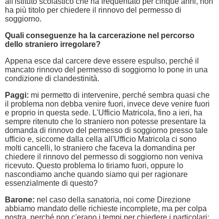
all'istituto scolastico che ha frequentato per cinque anni, non
ha più titolo per chiedere il rinnovo del permesso di
soggiorno.
Quali conseguenze ha la carcerazione nel percorso
dello straniero irregolare?
Appena esce dal carcere deve essere espulso, perché il
mancato rinnovo del permesso di soggiorno lo pone in una
condizione di clandestinità.
Paggi:
mi permetto di intervenire, perché sembra quasi che
il problema non debba venire fuori, invece deve venire fuori
e proprio in questa sede. L'Ufficio Matricola, fino a ieri, ha
sempre ritenuto che lo straniero non potesse presentare la
domanda di rinnovo del permesso di soggiorno presso tale
ufficio e, siccome dalla cella all'Ufficio Matricola ci sono
molti cancelli, lo straniero che faceva la domandina per
chiedere il rinnovo del permesso di soggiorno non veniva
ricevuto. Questo problema lo tiriamo fuori, oppure lo
nascondiamo anche quando siamo qui per ragionare
essenzialmente di questo?
Barone:
nel caso della sanatoria, noi come Direzione
abbiamo mandato delle richieste incomplete, ma per colpa
nostra, perché non c'erano i tempi per chiedere i particolari: