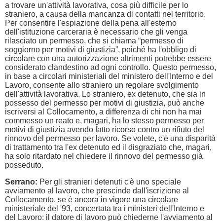
a trovare un'attività lavorativa, cosa più difficile per lo
straniero, a causa della mancanza di contatti nel territorio.
Per consentire l'espiazione della pena all'esterno
dell'istituzione carceraria è necessario che gli venga
rilasciato un permesso, che si chiama “permesso di
soggiorno per motivi di giustizia”, poiché ha l'obbligo di
circolare con una autorizzazione altrimenti potrebbe essere
considerato clandestino ad ogni controllo. Questo permesso,
in base a circolari ministeriali del ministero dell'Interno e del
Lavoro, consente allo straniero un regolare svolgimento
dell'attività lavorativa. Lo straniero, ex detenuto, che sia in
possesso del permesso per motivi di giustizia, può anche
iscriversi al Collocamento, a differenza di chi non ha mai
commesso un reato e, magari, ha lo stesso permesso per
motivi di giustizia avendo fatto ricorso contro un rifiuto del
rinnovo del permesso per lavoro. Se volete, c'è una disparità
di trattamento tra l'ex detenuto ed il disgraziato che, magari,
ha solo ritardato nel chiedere il rinnovo del permesso già
posseduto.
Serrano:
Per gli stranieri detenuti c'è uno speciale
avviamento al lavoro, che prescinde dall'iscrizione al
Collocamento, se è ancora in vigore una circolare
ministeriale del '93, concertata tra i ministeri dell'Interno e
del Lavoro: il datore di lavoro può chiederne l'avviamento al