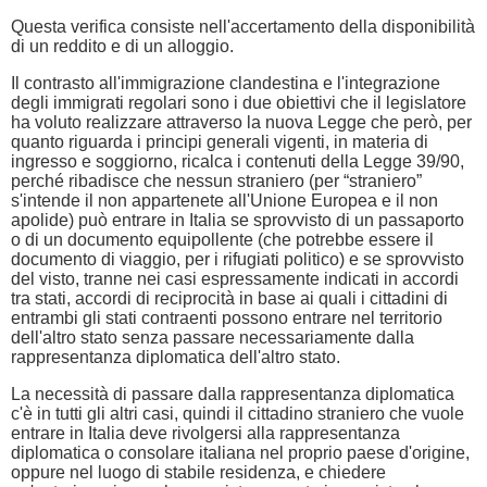
Questa verifica consiste nell'accertamento della disponibilità
di un reddito e di un alloggio.
Il contrasto all'immigrazione clandestina e l'integrazione
degli immigrati regolari sono i due obiettivi che il legislatore
ha voluto realizzare attraverso la nuova Legge che però, per
quanto riguarda i principi generali vigenti, in materia di
ingresso e soggiorno, ricalca i contenuti della Legge 39/90,
perché ribadisce che nessun straniero (per “straniero”
s'intende il non appartenete all'Unione Europea e il non
apolide) può entrare in Italia se sprovvisto di un passaporto
o di un documento equipollente (che potrebbe essere il
documento di viaggio, per i rifugiati politico) e se sprovvisto
del visto, tranne nei casi espressamente indicati in accordi
tra stati, accordi di reciprocità in base ai quali i cittadini di
entrambi gli stati contraenti possono entrare nel territorio
dell'altro stato senza passare necessariamente dalla
rappresentanza diplomatica dell'altro stato.
La necessità di passare dalla rappresentanza diplomatica
c'è in tutti gli altri casi, quindi il cittadino straniero che vuole
entrare in Italia deve rivolgersi alla rappresentanza
diplomatica o consolare italiana nel proprio paese d'origine,
oppure nel luogo di stabile residenza, e chiedere