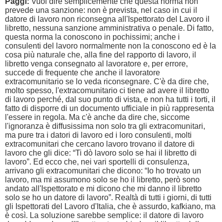
Paggi:
Vuol dire semplicemente che questa norma non
prevede una sanzione: non è prevista, nel caso in cui il
datore di lavoro non riconsegna all'Ispettorato del Lavoro il
libretto, nessuna sanzione amministrativa o penale. Di fatto,
questa norma la conoscono in pochissimi; anche i
consulenti del lavoro normalmente non la conoscono ed è la
cosa più naturale che, alla fine del rapporto di lavoro, il
libretto venga consegnato al lavoratore e, per errore,
succede di frequente che anche il lavoratore
extracomunitario se lo veda riconsegnare. C'è da dire che,
molto spesso, l'extracomunitario ci tiene ad avere il libretto
di lavoro perché, dal suo punto di vista, e non ha tutti i torti, il
fatto di disporre di un documento ufficiale in più rappresenta
l'essere in regola. Ma c'è anche da dire che, siccome
l'ignoranza è diffusissima non solo tra gli extracomunitari,
ma pure tra i datori di lavoro ed i loro consulenti, molti
extracomunitari che cercano lavoro trovano il datore di
lavoro che gli dice: “Ti dò lavoro solo se hai il libretto di
lavoro”. Ed ecco che, nei vari sportelli di consulenza,
arrivano gli extracomunitari che dicono: “Io ho trovato un
lavoro, ma mi assumono solo se ho il libretto, però sono
andato all'Ispettorato e mi dicono che mi danno il libretto
solo se ho un datore di lavoro”. Realtà di tutti i giorni, di tutti
gli Ispettorati del Lavoro d'Italia, che è assurdo, kafkiano, ma
è così. La soluzione sarebbe semplice: il datore di lavoro