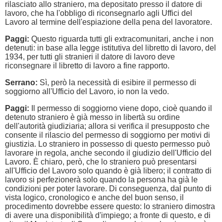
rilasciato allo straniero, ma depositato presso il datore di
lavoro, che ha l'obbligo di riconsegnarlo agli Uffici del
Lavoro al termine dell'espiazione della pena del lavoratore.
Paggi:
Questo riguarda tutti gli extracomunitari, anche i non
detenuti: in base alla legge istitutiva del libretto di lavoro, del
1934, per tutti gli stranieri il datore di lavoro deve
riconsegnare il libretto di lavoro a fine rapporto.
Serrano:
Sì, però la necessità di esibire il permesso di
soggiorno all'Ufficio del Lavoro, io non la vedo.
Paggi:
Il permesso di soggiorno viene dopo, cioè quando il
detenuto straniero è già messo in libertà su ordine
dell'autorità giudiziaria; allora si verifica il presupposto che
consente il rilascio del permesso di soggiorno per motivi di
giustizia. Lo straniero in possesso di questo permesso può
lavorare in regola, anche secondo il giudizio dell'Ufficio del
Lavoro. È chiaro, però, che lo straniero può presentarsi
all'Ufficio del Lavoro solo quando è già libero; il contratto di
lavoro si perfezionerà solo quando la persona ha già le
condizioni per poter lavorare. Di conseguenza, dal punto di
vista logico, cronologico e anche del buon senso, il
procedimento dovrebbe essere questo: lo straniero dimostra
di avere una disponibilità d'impiego; a fronte di questo, e di