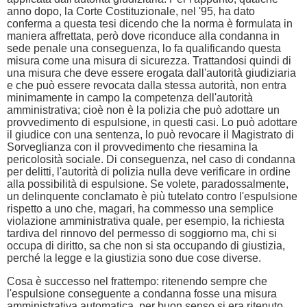
anno dopo, la Corte Costituzionale, nel '95, ha dato
conferma a questa tesi dicendo che la norma è formulata in
maniera affrettata, però dove riconduce alla condanna in
sede penale una conseguenza, lo fa qualificando questa
misura come una misura di sicurezza. Trattandosi quindi di
una misura che deve essere erogata dall'autorità giudiziaria
e che può essere revocata dalla stessa autorità, non entra
minimamente in campo la competenza dell'autorità
amministrativa; cioè non è la polizia che può adottare un
provvedimento di espulsione, in questi casi. Lo può adottare
il giudice con una sentenza, lo può revocare il Magistrato di
Sorveglianza con il provvedimento che riesamina la
pericolosità sociale. Di conseguenza, nel caso di condanna
per delitti, l'autorità di polizia nulla deve verificare in ordine
alla possibilità di espulsione. Se volete, paradossalmente,
un delinquente conclamato è più tutelato contro l'espulsione
rispetto a uno che, magari, ha commesso una semplice
violazione amministrativa quale, per esempio, la richiesta
tardiva del rinnovo del permesso di soggiorno ma, chi si
occupa di diritto, sa che non si sta occupando di giustizia,
perché la legge e la giustizia sono due cose diverse.
Cosa è successo nel frattempo: ritenendo sempre che
l'espulsione conseguente a condanna fosse una misura
amministrativa automatica, per buon senso si era ritenuto