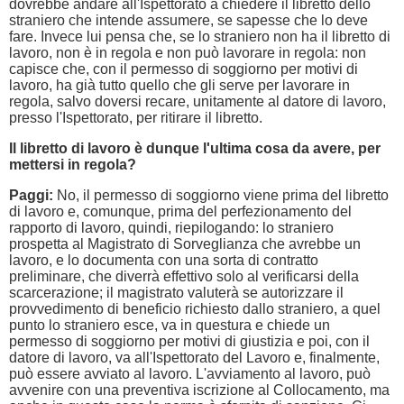
dovrebbe andare all'Ispettorato a chiedere il libretto dello
straniero che intende assumere, se sapesse che lo deve
fare. Invece lui pensa che, se lo straniero non ha il libretto di
lavoro, non è in regola e non può lavorare in regola: non
capisce che, con il permesso di soggiorno per motivi di
lavoro, ha già tutto quello che gli serve per lavorare in
regola, salvo doversi recare, unitamente al datore di lavoro,
presso l'Ispettorato, per ritirare il libretto.
Il libretto di lavoro è dunque l'ultima cosa da avere, per
mettersi in regola?
Paggi:
No, il permesso di soggiorno viene prima del libretto
di lavoro e, comunque, prima del perfezionamento del
rapporto di lavoro, quindi, riepilogando: lo straniero
prospetta al Magistrato di Sorveglianza che avrebbe un
lavoro, e lo documenta con una sorta di contratto
preliminare, che diverrà effettivo solo al verificarsi della
scarcerazione; il magistrato valuterà se autorizzare il
provvedimento di beneficio richiesto dallo straniero, a quel
punto lo straniero esce, va in questura e chiede un
permesso di soggiorno per motivi di giustizia e poi, con il
datore di lavoro, va all'Ispettorato del Lavoro e, finalmente,
può essere avviato al lavoro. L'avviamento al lavoro, può
avvenire con una preventiva iscrizione al Collocamento, ma