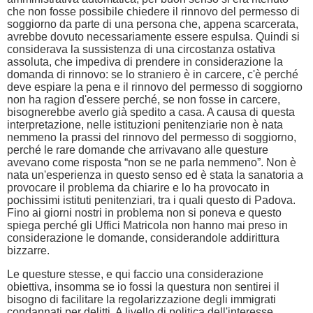
che non fosse possibile chiedere il rinnovo del permesso di
soggiorno da parte di una persona che, appena scarcerata,
avrebbe dovuto necessariamente essere espulsa. Quindi si
considerava la sussistenza di una circostanza ostativa
assoluta, che impediva di prendere in considerazione la
domanda di rinnovo: se lo straniero è in carcere, c'è perché
deve espiare la pena e il rinnovo del permesso di soggiorno
non ha ragion d'essere perché, se non fosse in carcere,
bisognerebbe averlo già spedito a casa. A causa di questa
interpretazione, nelle istituzioni penitenziarie non è nata
nemmeno la prassi del rinnovo del permesso di soggiorno,
perché le rare domande che arrivavano alle questure
avevano come risposta “non se ne parla nemmeno”. Non è
nata un'esperienza in questo senso ed è stata la sanatoria a
provocare il problema da chiarire e lo ha provocato in
pochissimi istituti penitenziari, tra i quali questo di Padova.
Fino ai giorni nostri in problema non si poneva e questo
spiega perché gli Uffici Matricola non hanno mai preso in
considerazione le domande, considerandole addirittura
bizzarre.
Le questure stesse, e qui faccio una considerazione
obiettiva, insomma se io fossi la questura non sentirei il
bisogno di facilitare la regolarizzazione degli immigrati
condannati per delitti. A livello di politica dell'interesse