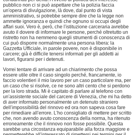
pubblico non ci si può aspettare che la polizia faccia
un'opera di divulgazione, là dove, dal punto di vista
amministrativo, si potrebbe sempre dire che la legge non
ammette ignoranza e quindi che ognuno si occupi degli
affari suoi. Vero è, però, che l'istituzione carceraria avrebbe
avuto il dovere di informare le persone, perché oltretutto un
ristretto non ha nemmeno quegli strumenti di conoscenza di
cui può disporre normalmente una persona libera: la
Gazzetta Ufficiale, in parole povere, non è disponibile in
carcere; già è difficile tenersi informati per gli addetti ai
lavori, figurarsi per i detenuti.
Vorrei tentare di arrivare ad un chiarimento che possa
essere utile oltre il caso singolo perché, francamente, io
faccio volentieri il mio lavoro per un caso particolare ma, per
un caso che si risolve, ce ne sono altri cento che si perdono
per la loro strada. Mi è capitato di parlare al telefono con
un'assistente sociale del carcere di Venezia, che mi ha detto
di aver informato personalmente un detenuto straniero
dell'impossibilità del rinnovo ed ora non sapeva cosa fare
per rimediare all'errore. L'ho consigliato di mettere per scritto
che, non avendo avuto conoscenza della norma, ha ritenuto
erroneamente che il rinnovo non fosse possibile. Questa
sarebbe una circostanza equiparabile alla forza maggiore e
permetterebbe all'interessato di rimettersi nei termini per il