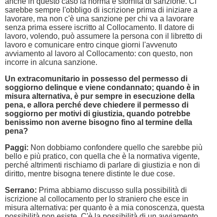
anche in questo caso la norma è sfornita di sanzione. Ci
sarebbe sempre l'obbligo di iscrizione prima di iniziare a
lavorare, ma non c'è una sanzione per chi va a lavorare
senza prima essere iscritto al Collocamento. Il datore di
lavoro, volendo, può assumere la persona con il libretto di
lavoro e comunicare entro cinque giorni l'avvenuto
avviamento al lavoro al Collocamento: con questo, non
incorre in alcuna sanzione.
Un extracomunitario in possesso del permesso di
soggiorno delinque e viene condannato; quando è in
misura alternativa, è pur sempre in esecuzione della
pena, e allora perché deve chiedere il permesso di
soggiorno per motivi di giustizia, quando potrebbe
benissimo non averne bisogno fino al termine della
pena?
Paggi:
Non dobbiamo confondere quello che sarebbe più
bello e più pratico, con quella che è la normativa vigente,
perché altrimenti rischiamo di parlare di giustizia e non di
diritto, mentre bisogna tenere distinte le due cose.
Serrano:
Prima abbiamo discusso sulla possibilità di
iscrizione al collocamento per lo straniero che esce in
misura alternativa: per quanto è a mia conoscenza, questa
possibilità non esiste. C'è la possibilità di un avviamento