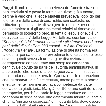
Paggi:
Il problema sulla competenza dell'amministrazione
penitenziaria si è posto in termini equivoci già a monte,
perché è vero che la legge Martelli prevedeva l'obbligo per
le direzioni delle case di cura, istituzioni scolastiche,
istituzioni penitenziarie, di svolgere in nome e per nome
dello straniero tutti gli adempimenti relativi al rinnovo del
permesso di soggiorno però, in tema di espulsione, c'è un
equivoco. L'art. 7 della Legge Martelli era così formulato:
“
Sono espulsi dal territorio nazionale gli stranieri condannati
per i delitti di cui all'art. 380 commi 1 e 2 del Codice di
Procedura Penale
”. La formulazione di questa norma era
tale da far pensare che il provvedimento di espulsione fosse
dovuto, quindi senza alcun margine discrezionale; un
adempimento conseguente alla semplice condanna
definitiva e dovuto da parte dell'autorità amministrativa. In
altre parole, che fosse una conseguenza amministrativa di
una condanna in sede penale. Questa era l'interpretazione
che “sembrava” la più accreditata, anche perché la norma,
effettivamente, non menzionava competenze da parte
dell'autorità giudiziaria. Ma, già nel '90, erano sorti dei dubbi
in proposito, perché quando la legge riconduce ad una
condanna in sede penale una determinata misura, questa si
chiama “misura di sicurezza” e, in quanto tale, deve essere
applicata dall'autorità giudiziaria. Per l'appunto, qualche