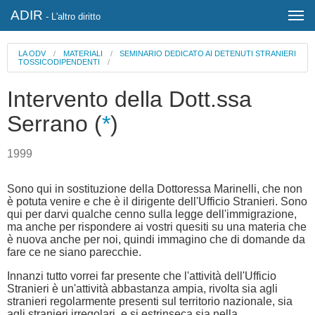
ADIR
- L'altro diritto
LA ODV
/
MATERIALI
/
SEMINARIO DEDICATO AI DETENUTI STRANIERI
TOSSICODIPENDENTI
/
Intervento della Dott.ssa
Serrano (
*
)
1999
Sono qui in sostituzione della Dottoressa Marinelli, che non
è potuta venire e che è il dirigente dell'Ufficio Stranieri. Sono
qui per darvi qualche cenno sulla legge dell'immigrazione,
ma anche per rispondere ai vostri quesiti su una materia che
è nuova anche per noi, quindi immagino che di domande da
fare ce ne siano parecchie.
Innanzi tutto vorrei far presente che l'attività dell'Ufficio
Stranieri è un'attività abbastanza ampia, rivolta sia agli
stranieri regolarmente presenti sul territorio nazionale, sia
agli stranieri irregolari, e si estrinseca sia nella