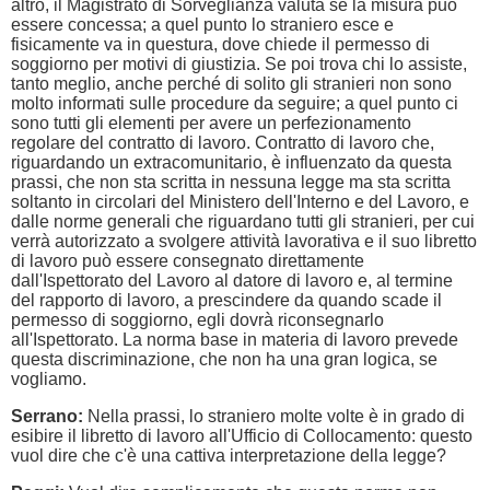
altro, il Magistrato di Sorveglianza valuta se la misura può
essere concessa; a quel punto lo straniero esce e
fisicamente va in questura, dove chiede il permesso di
soggiorno per motivi di giustizia. Se poi trova chi lo assiste,
tanto meglio, anche perché di solito gli stranieri non sono
molto informati sulle procedure da seguire; a quel punto ci
sono tutti gli elementi per avere un perfezionamento
regolare del contratto di lavoro. Contratto di lavoro che,
riguardando un extracomunitario, è influenzato da questa
prassi, che non sta scritta in nessuna legge ma sta scritta
soltanto in circolari del Ministero dell'Interno e del Lavoro, e
dalle norme generali che riguardano tutti gli stranieri, per cui
verrà autorizzato a svolgere attività lavorativa e il suo libretto
di lavoro può essere consegnato direttamente
dall'Ispettorato del Lavoro al datore di lavoro e, al termine
del rapporto di lavoro, a prescindere da quando scade il
permesso di soggiorno, egli dovrà riconsegnarlo
all'Ispettorato. La norma base in materia di lavoro prevede
questa discriminazione, che non ha una gran logica, se
vogliamo.
Serrano:
Nella prassi, lo straniero molte volte è in grado di
esibire il libretto di lavoro all'Ufficio di Collocamento: questo
vuol dire che c'è una cattiva interpretazione della legge?