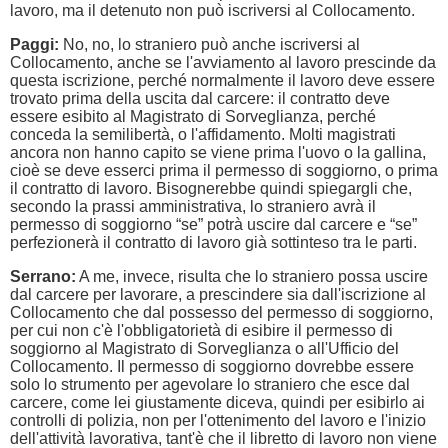
lavoro, ma il detenuto non può iscriversi al Collocamento.
Paggi:
No, no, lo straniero può anche iscriversi al
Collocamento, anche se l'avviamento al lavoro prescinde da
questa iscrizione, perché normalmente il lavoro deve essere
trovato prima della uscita dal carcere: il contratto deve
essere esibito al Magistrato di Sorveglianza, perché
conceda la semilibertà, o l'affidamento. Molti magistrati
ancora non hanno capito se viene prima l'uovo o la gallina,
cioè se deve esserci prima il permesso di soggiorno, o prima
il contratto di lavoro. Bisognerebbe quindi spiegargli che,
secondo la prassi amministrativa, lo straniero avrà il
permesso di soggiorno “se” potrà uscire dal carcere e “se”
perfezionerà il contratto di lavoro già sottinteso tra le parti.
Serrano:
A me, invece, risulta che lo straniero possa uscire
dal carcere per lavorare, a prescindere sia dall'iscrizione al
Collocamento che dal possesso del permesso di soggiorno,
per cui non c'è l'obbligatorietà di esibire il permesso di
soggiorno al Magistrato di Sorveglianza o all'Ufficio del
Collocamento. Il permesso di soggiorno dovrebbe essere
solo lo strumento per agevolare lo straniero che esce dal
carcere, come lei giustamente diceva, quindi per esibirlo ai
controlli di polizia, non per l'ottenimento del lavoro e l'inizio
dell'attività lavorativa, tant'è che il libretto di lavoro non viene