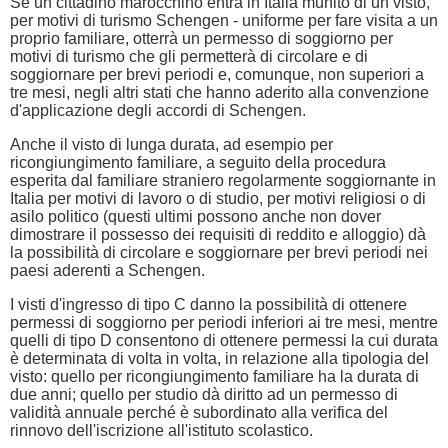
Se un cittadino marocchino entra in Italia munito di un visto,
per motivi di turismo Schengen - uniforme per fare visita a un
proprio familiare, otterrà un permesso di soggiorno per
motivi di turismo che gli permetterà di circolare e di
soggiornare per brevi periodi e, comunque, non superiori a
tre mesi, negli altri stati che hanno aderito alla convenzione
d'applicazione degli accordi di Schengen.
Anche il visto di lunga durata, ad esempio per
ricongiungimento familiare, a seguito della procedura
esperita dal familiare straniero regolarmente soggiornante in
Italia per motivi di lavoro o di studio, per motivi religiosi o di
asilo politico (questi ultimi possono anche non dover
dimostrare il possesso dei requisiti di reddito e alloggio) dà
la possibilità di circolare e soggiornare per brevi periodi nei
paesi aderenti a Schengen.
I visti d'ingresso di tipo C danno la possibilità di ottenere
permessi di soggiorno per periodi inferiori ai tre mesi, mentre
quelli di tipo D consentono di ottenere permessi la cui durata
è determinata di volta in volta, in relazione alla tipologia del
visto: quello per ricongiungimento familiare ha la durata di
due anni; quello per studio dà diritto ad un permesso di
validità annuale perché è subordinato alla verifica del
rinnovo dell'iscrizione all'istituto scolastico.