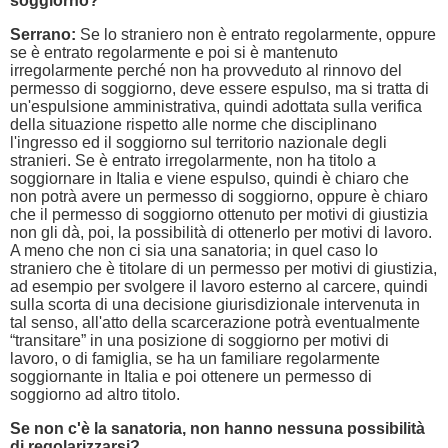
soggiorno?
Serrano:
Se lo straniero non è entrato regolarmente, oppure
se è entrato regolarmente e poi si è mantenuto
irregolarmente perché non ha provveduto al rinnovo del
permesso di soggiorno, deve essere espulso, ma si tratta di
un'espulsione amministrativa, quindi adottata sulla verifica
della situazione rispetto alle norme che disciplinano
l'ingresso ed il soggiorno sul territorio nazionale degli
stranieri. Se è entrato irregolarmente, non ha titolo a
soggiornare in Italia e viene espulso, quindi è chiaro che
non potrà avere un permesso di soggiorno, oppure è chiaro
che il permesso di soggiorno ottenuto per motivi di giustizia
non gli dà, poi, la possibilità di ottenerlo per motivi di lavoro.
A meno che non ci sia una sanatoria; in quel caso lo
straniero che è titolare di un permesso per motivi di giustizia,
ad esempio per svolgere il lavoro esterno al carcere, quindi
sulla scorta di una decisione giurisdizionale intervenuta in
tal senso, all'atto della scarcerazione potrà eventualmente
“transitare” in una posizione di soggiorno per motivi di
lavoro, o di famiglia, se ha un familiare regolarmente
soggiornante in Italia e poi ottenere un permesso di
soggiorno ad altro titolo.
Se non c'è la sanatoria, non hanno nessuna possibilità
di regolarizzarsi?