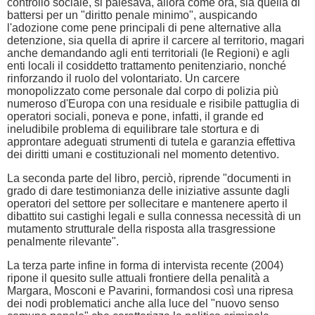
controllo sociale, si palesava, allora come ora, sia quella di
battersi per un "diritto penale minimo", auspicando
l'adozione come pene principali di pene alternative alla
detenzione, sia quella di aprire il carcere al territorio, magari
anche demandando agli enti territoriali (le Regioni) e agli
enti locali il cosiddetto trattamento penitenziario, nonché
rinforzando il ruolo del volontariato. Un carcere
monopolizzato come personale dal corpo di polizia più
numeroso d'Europa con una residuale e risibile pattuglia di
operatori sociali, poneva e pone, infatti, il grande ed
ineludibile problema di equilibrare tale stortura e di
approntare adeguati strumenti di tutela e garanzia effettiva
dei diritti umani e costituzionali nel momento detentivo.
La seconda parte del libro, perciò, riprende "documenti in
grado di dare testimonianza delle iniziative assunte dagli
operatori del settore per sollecitare e mantenere aperto il
dibattito sui castighi legali e sulla connessa necessità di un
mutamento strutturale della risposta alla trasgressione
penalmente rilevante".
La terza parte infine in forma di intervista recente (2004)
ripone il quesito sulle attuali frontiere della penalità a
Margara, Mosconi e Pavarini, formandosi così una ripresa
dei nodi problematici anche alla luce del "nuovo senso