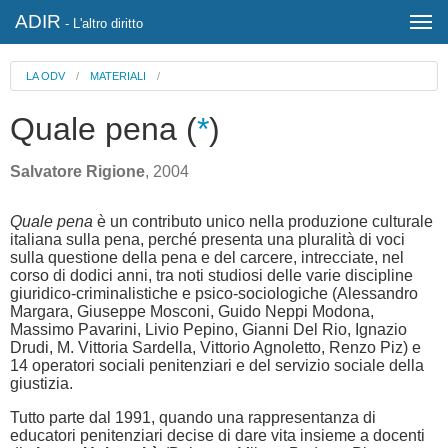
ADIR
- L'altro diritto
LA ODV
/
MATERIALI
/
Quale pena (
*
)
Salvatore Rigione
, 2004
Quale pena
è un contributo unico nella produzione culturale
italiana sulla pena, perché presenta una pluralità di voci
sulla questione della pena e del carcere, intrecciate, nel
corso di dodici anni, tra noti studiosi delle varie discipline
giuridico-criminalistiche e psico-sociologiche (Alessandro
Margara, Giuseppe Mosconi, Guido Neppi Modona,
Massimo Pavarini, Livio Pepino, Gianni Del Rio, Ignazio
Drudi, M. Vittoria Sardella, Vittorio Agnoletto, Renzo Piz) e
14 operatori sociali penitenziari e del servizio sociale della
giustizia.
Tutto parte dal 1991, quando una rappresentanza di
educatori penitenziari decise di dare vita insieme a docenti