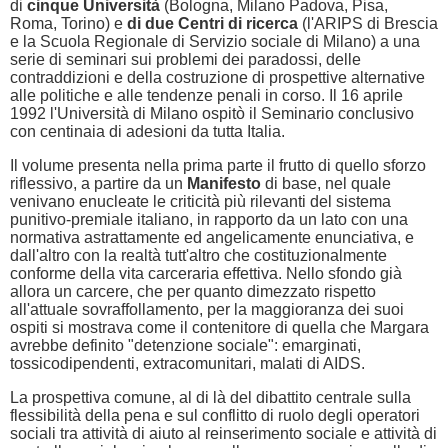
di
cinque Università
(Bologna, Milano Padova, Pisa,
Roma, Torino) e
di due Centri di ricerca
(l'ARIPS di Brescia
e la Scuola Regionale di Servizio sociale di Milano) a una
serie di seminari sui problemi dei paradossi, delle
contraddizioni e della costruzione di prospettive alternative
alle politiche e alle tendenze penali in corso. Il 16 aprile
1992 l'Università di Milano ospitò il Seminario conclusivo
con centinaia di adesioni da tutta Italia.
Il volume presenta nella prima parte il frutto di quello sforzo
riflessivo, a partire da un
Manifesto
di base, nel quale
venivano enucleate le criticità più rilevanti del sistema
punitivo-premiale italiano, in rapporto da un lato con una
normativa astrattamente ed angelicamente enunciativa, e
dall'altro con la realtà tutt'altro che costituzionalmente
conforme della vita carceraria effettiva. Nello sfondo già
allora un carcere, che per quanto dimezzato rispetto
all'attuale sovraffollamento, per la maggioranza dei suoi
ospiti si mostrava come il contenitore di quella che Margara
avrebbe definito "detenzione sociale": emarginati,
tossicodipendenti, extracomunitari, malati di AIDS.
La prospettiva comune, al di là del dibattito centrale sulla
flessibilità della pena e sul conflitto di ruolo degli operatori
sociali tra attività di aiuto al reinserimento sociale e attività di