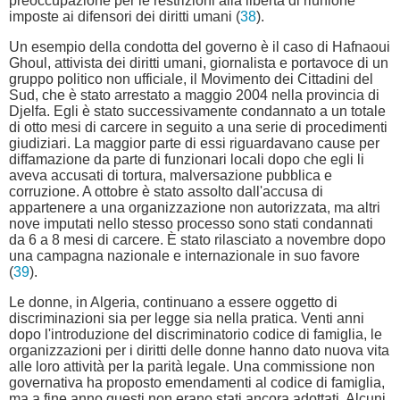
preoccupazione per le restrizioni alla libertà di riunione
imposte ai difensori dei diritti umani (
38
).
Un esempio della condotta del governo è il caso di Hafnaoui
Ghoul, attivista dei diritti umani, giornalista e portavoce di un
gruppo politico non ufficiale, il Movimento dei Cittadini del
Sud, che è stato arrestato a maggio 2004 nella provincia di
Djelfa. Egli è stato successivamente condannato a un totale
di otto mesi di carcere in seguito a una serie di procedimenti
giudiziari. La maggior parte di essi riguardavano cause per
diffamazione da parte di funzionari locali dopo che egli li
aveva accusati di tortura, malversazione pubblica e
corruzione. A ottobre è stato assolto dall'accusa di
appartenere a una organizzazione non autorizzata, ma altri
nove imputati nello stesso processo sono stati condannati
da 6 a 8 mesi di carcere. È stato rilasciato a novembre dopo
una campagna nazionale e internazionale in suo favore
(
39
).
Le donne, in Algeria, continuano a essere oggetto di
discriminazioni sia per legge sia nella pratica. Venti anni
dopo l'introduzione del discriminatorio codice di famiglia, le
organizzazioni per i diritti delle donne hanno dato nuova vita
alle loro attività per la parità legale. Una commissione non
governativa ha proposto emendamenti al codice di famiglia,
ma a fine anno questi non erano stati ancora adottati. Alcuni