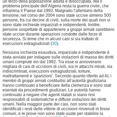
un terzo della popolazione adulta è disoccupata. Ma il
problema principale dell'Algeria resta la guerra civile, che
infiamma il Paese dal 1992. Malgrado l'allentarsi della
tensione, nel corso del 2004 sono state uccise almeno 500
persone, fra cui decine di civili, sulla morte dei quali non vi
sono state inchieste imparziali e indipendenti. Inoltre,
persone sospettate di appartenere a gruppi armati sarebbero
state uccise durante operazioni condotte dalle forze di
sicurezza. Si teme che in alcuni casi si sia trattato di
esecuzioni extragiudiziali (
30
).
Nessuna inchiesta esaustiva, imparziale e indipendente è
stata avviata per indagare sulle violazioni di massa dei diritti
umani compiute sin dal 1992. Tra esse si annoverano
migliaia di casi di uccisioni di civili, sia in attacchi mirati, sia
indiscriminati, esecuzioni extragiudiziali, torture,
maltrattamenti e 'sparizioni'. Secondo quanto riferito ad AI, i
membri di gruppi armati costituitisi all'autorità giudiziaria
hanno continuato a beneficiare della clemenza e sono stati
esentati da procedimenti giudiziari. Le autorità hanno
continuato a negare che agenti statali si siano resi
responsabili di sistematiche e diffuse violazioni dei diritti
umani. Nella maggior parte dei casi, non sono stati
identificati i resti delle vittime di uccisioni rinvenuti in fosse
comuni, e le prove non sono state usate per stabilire la