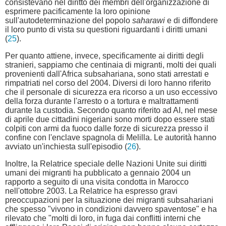
consistevano nel diritto dei membri dell'organizzazione di
esprimere pacificamente la loro opinione
sull'autodeterminazione del popolo
saharawi
e di diffondere
il loro punto di vista su questioni riguardanti i diritti umani
(
25
).
Per quanto attiene, invece, specificamente ai diritti degli
stranieri, sappiamo che centinaia di migranti, molti dei quali
provenienti dall'Africa subsahariana, sono stati arrestati e
rimpatriati nel corso del 2004. Diversi di loro hanno riferito
che il personale di sicurezza era ricorso a un uso eccessivo
della forza durante l'arresto o a tortura e maltrattamenti
durante la custodia. Secondo quanto riferito ad AI, nel mese
di aprile due cittadini nigeriani sono morti dopo essere stati
colpiti con armi da fuoco dalle forze di sicurezza presso il
confine con l'enclave spagnola di Melilla. Le autorità hanno
avviato un'inchiesta sull'episodio (
26
).
Inoltre, la Relatrice speciale delle Nazioni Unite sui diritti
umani dei migranti ha pubblicato a gennaio 2004 un
rapporto a seguito di una visita condotta in Marocco
nell'ottobre 2003. La Relatrice ha espresso gravi
preoccupazioni per la situazione dei migranti subsahariani
che spesso "vivono in condizioni davvero spaventose" e ha
rilevato che "molti di loro, in fuga dai conflitti interni che