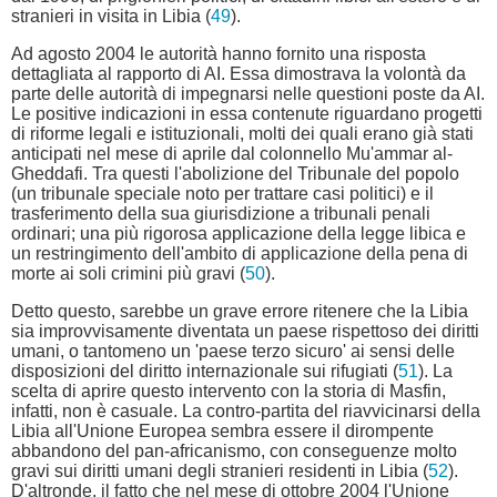
stranieri in visita in Libia (
49
).
Ad agosto 2004 le autorità hanno fornito una risposta
dettagliata al rapporto di AI. Essa dimostrava la volontà da
parte delle autorità di impegnarsi nelle questioni poste da AI.
Le positive indicazioni in essa contenute riguardano progetti
di riforme legali e istituzionali, molti dei quali erano già stati
anticipati nel mese di aprile dal colonnello Mu'ammar al-
Gheddafi. Tra questi l'abolizione del Tribunale del popolo
(un tribunale speciale noto per trattare casi politici) e il
trasferimento della sua giurisdizione a tribunali penali
ordinari; una più rigorosa applicazione della legge libica e
un restringimento dell'ambito di applicazione della pena di
morte ai soli crimini più gravi (
50
).
Detto questo, sarebbe un grave errore ritenere che la Libia
sia improvvisamente diventata un paese rispettoso dei diritti
umani, o tantomeno un 'paese terzo sicuro' ai sensi delle
disposizioni del diritto internazionale sui rifugiati (
51
). La
scelta di aprire questo intervento con la storia di Masfin,
infatti, non è casuale. La contro-partita del riavvicinarsi della
Libia all'Unione Europea sembra essere il dirompente
abbandono del pan-africanismo, con conseguenze molto
gravi sui diritti umani degli stranieri residenti in Libia (
52
).
D'altronde, il fatto che nel mese di ottobre 2004 l'Unione