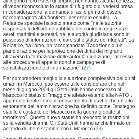
affliggono i loro Paesi di origine, non hanno alcuna certezza
di veder riconosciuto lo status di rifugiato o di vedersi presa
in considerazione la domanda di asilo prima di essere
riaccompagnati alla frontiera" per essere espulsi. La
Relatrice speciale ha sottolineato come "né le autorità
responsabili dell'ordine pubblico del controllo degli spazi
aerei, marittimi e terrestri, né le autorità giudiziarie sono in
possesso di informazioni chiare sullo status dei rifugiati". La
Relatrice, tra l'altro, ha raccomandato "l'adozione di un
piano di azione per la protezione dei diritti dei migranti
attraverso la formazione delle autorità giudiziarie, l'accesso
alle procedure di appello nonché campagne di
sensibilizzazione e d'informazione" (
27
).
Per comprendere meglio la situazione complessiva dei diritti
umani in Marocco, può essere utile considerare che nel
mese di giugno 2004 gli Stati Uniti hanno concesso al
Marocco lo status di "maggiore alleato esterno alla NATO",
apparentemente come riconoscimento di quello che un alto
esponente dell'amministrazione ha definito come: "sostegno
stabile e costante del Marocco nella guerra globale al
terrorismo". Questo nuovo status ha revocato le restrizioni
sulla vendita di armi. Gli Stati Uniti hanno anche firmato un
accordo di libero scambio con il Marocco (
28
).