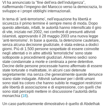
VI ha annunciato la "fine dell'era dell'indulgenza",
riaffermando l'impegno del Marocco verso la democrazia, lo
sviluppo e i propri obblighi internazionali.
In tema di 'anti-terrorismo', nell'equazione fra libertà e
sicurezza il primo termine è sempre meno di moda. Dopo
questo attentato, infatti, le autorità hanno intensificato il giro
di vite, iniziato nel 2002, nei confronti di presunti attivisti
islamisti, approvando il 28 maggio 2003 una nuova legge
'anti-terrorismo'. In base a questa, la detenzione cautelare,
senza alcuna decisione giudiziale, è stata estesa a dodici
giorni. Più di 1.500 persone sospettate di essere coinvolte
negli attentati o in altre attività 'terroristiche' sono state
sottoposte a procedimenti giudiziari. Almeno sedici sono
state condannate a morte e centinaia a pene detentive.
Decine delle persone processate hanno affermato di essere
state torturate o maltrattate, in alcuni casi detenute
segretamente: ma senza che generalmente queste denunce
siano state indagate. Attivisti
saharawi
per i diritti umani
sono stati tra coloro che hanno subito le maggiori restrizioni
alle libertà di associazione e di espressione, con quelli che
sono stati percepiti mettere in discussione l'autorità della
monarchia (
18
).
Un caso particolarmente dimostrativo è quello di Abdelhak