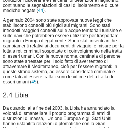
condizioni carcerarie e nei centri di detenzione migliorino,
continuano le segnalazioni di casi di isolamento e di cure
mediche negate (
44
).
A gennaio 2004 sono state approvate nuove leggi che
stabiliscono controlli più rigidi sui migranti. Sono stati
introdotti maggiori controlli sulle acque territoriali tunisine e
sulle navi che potrebbero essere utilizzate per trasportare
migranti in Europa illegalmente. Sono stati inseriti anche
cambiamenti relativi ai documenti di viaggio, e misure per la
lotta a reti criminali sospettate di coinvolgimento nella tratta
di esseri umani. Con le nuove norme, centinaia di persone
sono state arrestate per il solo fatto di aver tentato di
attraversare il Mediterraneo, cioè per l'essere migranti: in
questo strano sistema, ad essere considerati criminali e
come tali ad essere trattati sono le vittime della tratta di
esseri umani (
45
).
2.4 Libia
Da quando, alla fine del 2003, la Libia ha annunciato la
volontà di smantellare il proprio programma di armi di
distruzioni di massa, l'Unione Europea e gli Stati Uniti
hanno ristabilito relazioni diplomatiche con la Gran