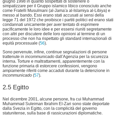
giugno 1998 in quanto sospettati di sostenere o
simpatizzare per il Gruppo islamico libico conosciuto anche
come Fratelli Musulmani (al-Jama'a al-Islamiya al-Libiya) e
messo al bando. Essi erano stati accusati ai sensi della
legge 71 del 1972 che proibisce i partiti politici ed erano stati
condannati unicamente per aver tentato di esprimere
pacificamente le loro idee e per essersi riuniti segretamente
con altri per discutere delle loro opinioni al termine di un
processo che non ha rispettato gli standard internazionali di
equità processuale (
56
).
Sono pervenute, infine, continue segnalazioni di persone
trattenute in
incommunicado
dall'Agenzia per la sicurezza
interna. Torture e maltrattamenti, apparentemente con la
funzione primaria di estorcere confessioni, vengono
ampiamente riferiti come accaduti durante la detenzione in
incommunicado
(
57
).
2.5 Egitto
Nel dicembre 2001, alcune persone, fra cui Muhammad
Muhammad Suleiman Ibrahim El-Zari sono state deportate
dalla Svezia in Egitto, con la complicità del governo
statunitense, sulla base di rassicurazioni diplomatiche.