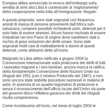
Europea abbia annunciato la revoca dell'embargo sulla
vendita di armi alla Libia è contestuale al 'miglioramento'
della cooperazione nella lotta all'immigrazione 'illegale'.
A questo proposito, sono stati segnalati con frequenza
arresti di massa di persone provenienti dall'Africa sub-
sahariana, compresi possibili richiedenti asilo, detenuti per il
solo fatto di essere stranieri. Alcuni hanno rischiato di essere
rimpatriati nei loro Paesi di origine dove sarebbero stati a
rischio di gravi violazioni dei diritti umani. Sono stati
segnalati molti casi di maltrattamenti a danno di questi
detenuti, come abbiamo detto all'inizio.
Malgrado la Libia abbia ratificato a giugno 2004 la
Convenzione internazionale sulla protezione dei diritti di tutti
i lavoratori migranti e i loro familiari, ancora manca la ratifica
della fondamentale Convenzione delle Nazioni Unite sui
rifugiati del 1951 (con il relativo Protocollo del 1967), e non
sono ancora state stabilite procedure nazionali in materia di
asilo. In assenza di un quadro legislativo di protezione e
senza il riconoscimento dell'ufficio locale dell'Unhcr da parte
del governo libico l'effettiva garanzia dei diritti dei rifugiati
risulta compromessa.
Come ricordavamo all'inizio, nel mese di luglio 2004 le