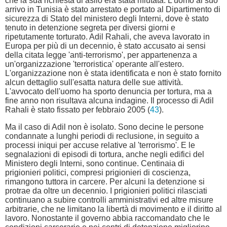
che la sua richiesta di asilo era stata rifiutata. L'uomo al suo
arrivo in Tunisia è stato arrestato e portato al Dipartimento di
sicurezza di Stato del ministero degli Interni, dove è stato
tenuto in detenzione segreta per diversi giorni e
ripetutamente torturato. Adil Rahali, che aveva lavorato in
Europa per più di un decennio, è stato accusato ai sensi
della citata legge 'anti-terrorismo', per appartenenza a
un'organizzazione 'terroristica' operante all'estero.
L'organizzazione non è stata identificata e non è stato fornito
alcun dettaglio sull'esatta natura delle sue attività.
L'avvocato dell'uomo ha sporto denuncia per tortura, ma a
fine anno non risultava alcuna indagine. Il processo di Adil
Rahali è stato fissato per febbraio 2005 (
43
).
Ma il caso di Adil non è isolato. Sono decine le persone
condannate a lunghi periodi di reclusione, in seguito a
processi iniqui per accuse relative al 'terrorismo'. E le
segnalazioni di episodi di tortura, anche negli edifici del
Ministero degli Interni, sono continue. Centinaia di
prigionieri politici, compresi prigionieri di coscienza,
rimangono tuttora in carcere. Per alcuni la detenzione si
protrae da oltre un decennio. I prigionieri politici rilasciati
continuano a subire controlli amministrativi ed altre misure
arbitrarie, che ne limitano la libertà di movimento e il diritto al
lavoro. Nonostante il governo abbia raccomandato che le