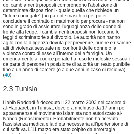
dei cambiamenti proposti comprendono l'abolizione di
determinate disposizioni - quale quella che richiede un
"tutore coniugale" (un parente maschio) per poter
concludere il contratto di matrimonio per procura - ma non
sono in grado di assicurare l'uguaglianza delle donne di
fronte alla legge. I cambiamenti proposti non toccano le
leggi discriminatorie sul divorzio. Le autorità non hanno
agito con la diligenza dovuta per prevenire, punire e risarcire
atti di violenza sessuale nei confronti delle donne o la
violenza contro di esse all'interno della famiglia. Un
emendamento al codice penale ha reso le molestie sessuali
da parte di persone in posizione di autorità un reato punibile
fino a un anno di carcere (o a due anni in caso di recidiva)
(
40
).
2.3 Tunisia
Habib Raddadi è deceduto il 22 marzo 2003 nel carcere di
al-Haouareb, in Tunisia, dove era rinchiuso da 17 anni per
appartenenza al movimento islamista non autorizzato al-
Nahda (Rinascimento). Probabilmente non ha ricevuto
l'assistenza medica e la dieta necessaria all'ipertensione di
cui soffriva. L'11 marzo era stato colpito da emorragia