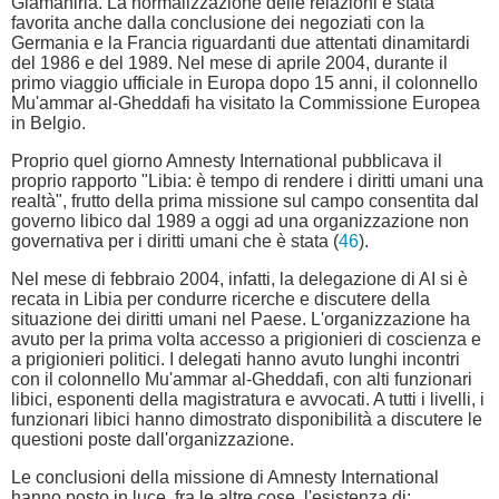
Giamahiria. La normalizzazione delle relazioni è stata
favorita anche dalla conclusione dei negoziati con la
Germania e la Francia riguardanti due attentati dinamitardi
del 1986 e del 1989. Nel mese di aprile 2004, durante il
primo viaggio ufficiale in Europa dopo 15 anni, il colonnello
Mu'ammar al-Gheddafi ha visitato la Commissione Europea
in Belgio.
Proprio quel giorno Amnesty International pubblicava il
proprio rapporto "Libia: è tempo di rendere i diritti umani una
realtà", frutto della prima missione sul campo consentita dal
governo libico dal 1989 a oggi ad una organizzazione non
governativa per i diritti umani che è stata (
46
).
Nel mese di febbraio 2004, infatti, la delegazione di AI si è
recata in Libia per condurre ricerche e discutere della
situazione dei diritti umani nel Paese. L'organizzazione ha
avuto per la prima volta accesso a prigionieri di coscienza e
a prigionieri politici. I delegati hanno avuto lunghi incontri
con il colonnello Mu'ammar al-Gheddafi, con alti funzionari
libici, esponenti della magistratura e avvocati. A tutti i livelli, i
funzionari libici hanno dimostrato disponibilità a discutere le
questioni poste dall'organizzazione.
Le conclusioni della missione di Amnesty International
hanno posto in luce, fra le altre cose, l'esistenza di: