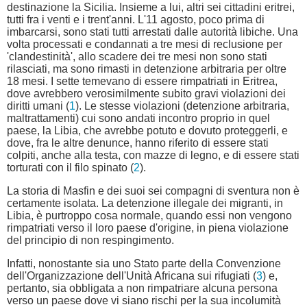
destinazione la Sicilia. Insieme a lui, altri sei cittadini eritrei,
tutti fra i venti e i trent'anni. L'11 agosto, poco prima di
imbarcarsi, sono stati tutti arrestati dalle autorità libiche. Una
volta processati e condannati a tre mesi di reclusione per
'clandestinità', allo scadere dei tre mesi non sono stati
rilasciati, ma sono rimasti in detenzione arbitraria per oltre
18 mesi. I sette temevano di essere rimpatriati in Eritrea,
dove avrebbero verosimilmente subito gravi violazioni dei
diritti umani (
1
). Le stesse violazioni (detenzione arbitraria,
maltrattamenti) cui sono andati incontro proprio in quel
paese, la Libia, che avrebbe potuto e dovuto proteggerli, e
dove, fra le altre denunce, hanno riferito di essere stati
colpiti, anche alla testa, con mazze di legno, e di essere stati
torturati con il filo spinato (
2
).
La storia di Masfin e dei suoi sei compagni di sventura non è
certamente isolata. La detenzione illegale dei migranti, in
Libia, è purtroppo cosa normale, quando essi non vengono
rimpatriati verso il loro paese d'origine, in piena violazione
del principio di non respingimento.
Infatti, nonostante sia uno Stato parte della Convenzione
dell'Organizzazione dell'Unità Africana sui rifugiati (
3
) e,
pertanto, sia obbligata a non rimpatriare alcuna persona
verso un paese dove vi siano rischi per la sua incolumità