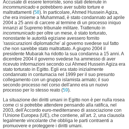
Accusate di essere terroriste, sono stati detenute in
incommunicado
e potrebbero aver subito torture e
maltrattamenti (
58
). In particolare, Ahmed Hussein Agiza,
che era insieme a Muhammad, è stato condannato ad aprile
2004 a 25 anni di carcere al termine di un processo iniquo
innanzi al Supremo tribunale militare. Trattenuto in
incommunicado
per oltre un mese, è stato torturato,
nonostante le autorità egiziane avessero fornito
'rassicurazioni diplomatiche' al governo svedese sul fatto
che non sarebbe stato maltrattato. A giugno 2004 il
presidente Mubarak ha ridotto la sua condanna a 15 anni. A
dicembre 2004 il governo svedese ha ammesso di aver
ricevuto informazioni secondo cui Ahmed Hussein Agiza era
stato torturato in Egitto. Egli era stato inizialmente
condannato in contumacia nel 1999 per il suo presunto
collegamento con un gruppo islamista armato; il suo
secondo processo nel corso dell'anno era un nuovo
processo per lo stesso reato (
59
).
La situazione dei diritti umani in Egitto non è per nulla rosea
come ci si potrebbe attendere pensando alla ratifica, nel
2003, dell'Accordo euro-mediterraneo di associazione con
l'Unione Europea (UE), che contiene, all'art. 2, una clausola
legalmente vincolante che obbliga le parti contraenti a
promuovere e proteggere i diritti umani.