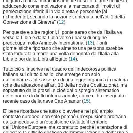
rifugiato a chi sia miracolosamente riuscito a farne richiesta,
adducendo come motivazione la mancanza di "motivi di
persecuzione riferibili in via diretta e personale [al
richiedente], secondo la nozione contenuta nell'art. 1 della
Convenzione di Ginevra" (
12
).
Per queste e altre ragioni, il ponte aereo che dall'Italia va
verso la Libia e dalla Libia verso i paesi di origine
preoccupa molto Amnesty International (
13
). Fonti
giornalistiche riportano che almeno una persona sarebbe
stata torturata a morte una volta deportata dall'Italia alla
Libia e poi dalla Libia all'Egitto (
14
).
Tutto ciò si inscrive nel quadro dell'indecorosa politica
italiana sul diritto d'asilo, che emerge non solo
dall'imbarazzante assenza di una legge organica in materia
(che dia attuazione all'art. 10 della nostra Costituzione), ma
soprattutto dalla prassi, e cioè dallo spregio sistematico
delle norme di diritto internazionale, come ci ha insegnato il
recente caso della nave Cap Anamur (
15
).
E' bene ricordare che tutto ciò avviene nel più ampio
contesto europeo: non solo perché un'espulsione arbitraria
da Lampedusa è un'espulsione da tutto il territorio
dell'Unione Europea, ma soprattutto perché la tentazione di
delegare la difficile gestione dell'immigrazione e dell'asilo a