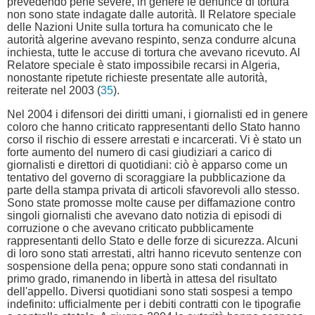
prevedendo pene severe, in genere le denunce di tortura
non sono state indagate dalle autorità. Il Relatore speciale
delle Nazioni Unite sulla tortura ha comunicato che le
autorità algerine avevano respinto, senza condurre alcuna
inchiesta, tutte le accuse di tortura che avevano ricevuto. Al
Relatore speciale è stato impossibile recarsi in Algeria,
nonostante ripetute richieste presentate alle autorità,
reiterate nel 2003 (
35
).
Nel 2004 i difensori dei diritti umani, i giornalisti ed in genere
coloro che hanno criticato rappresentanti dello Stato hanno
corso il rischio di essere arrestati e incarcerati. Vi è stato un
forte aumento del numero di casi giudiziari a carico di
giornalisti e direttori di quotidiani: ciò è apparso come un
tentativo del governo di scoraggiare la pubblicazione da
parte della stampa privata di articoli sfavorevoli allo stesso.
Sono state promosse molte cause per diffamazione contro
singoli giornalisti che avevano dato notizia di episodi di
corruzione o che avevano criticato pubblicamente
rappresentanti dello Stato e delle forze di sicurezza. Alcuni
di loro sono stati arrestati, altri hanno ricevuto sentenze con
sospensione della pena; oppure sono stati condannati in
primo grado, rimanendo in libertà in attesa del risultato
dell'appello. Diversi quotidiani sono stati sospesi a tempo
indefinito: ufficialmente per i debiti contratti con le tipografie