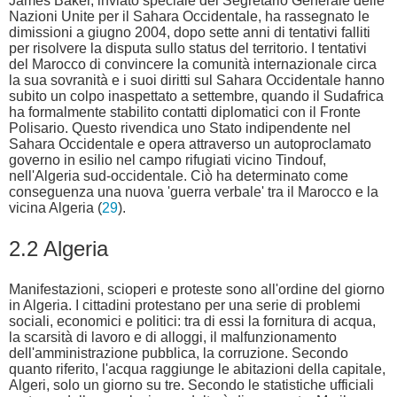
James Baker, inviato speciale del Segretario Generale delle
Nazioni Unite per il Sahara Occidentale, ha rassegnato le
dimissioni a giugno 2004, dopo sette anni di tentativi falliti
per risolvere la disputa sullo status del territorio. I tentativi
del Marocco di convincere la comunità internazionale circa
la sua sovranità e i suoi diritti sul Sahara Occidentale hanno
subito un colpo inaspettato a settembre, quando il Sudafrica
ha formalmente stabilito contatti diplomatici con il Fronte
Polisario. Questo rivendica uno Stato indipendente nel
Sahara Occidentale e opera attraverso un autoproclamato
governo in esilio nel campo rifugiati vicino Tindouf,
nell'Algeria sud-occidentale. Ciò ha determinato come
conseguenza una nuova 'guerra verbale' tra il Marocco e la
vicina Algeria (
29
).
2.2 Algeria
Manifestazioni, scioperi e proteste sono all'ordine del giorno
in Algeria. I cittadini protestano per una serie di problemi
sociali, economici e politici: tra di essi la fornitura di acqua,
la scarsità di lavoro e di alloggi, il malfunzionamento
dell'amministrazione pubblica, la corruzione. Secondo
quanto riferito, l'acqua raggiunge le abitazioni della capitale,
Algeri, solo un giorno su tre. Secondo le statistiche ufficiali