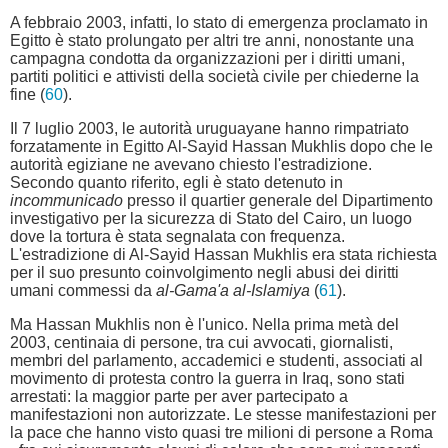
A febbraio 2003, infatti, lo stato di emergenza proclamato in
Egitto è stato prolungato per altri tre anni, nonostante una
campagna condotta da organizzazioni per i diritti umani,
partiti politici e attivisti della società civile per chiederne la
fine (
60
).
Il 7 luglio 2003, le autorità uruguayane hanno rimpatriato
forzatamente in Egitto Al-Sayid Hassan Mukhlis dopo che le
autorità egiziane ne avevano chiesto l'estradizione.
Secondo quanto riferito, egli è stato detenuto in
incommunicado
presso il quartier generale del Dipartimento
investigativo per la sicurezza di Stato del Cairo, un luogo
dove la tortura è stata segnalata con frequenza.
L'estradizione di Al-Sayid Hassan Mukhlis era stata richiesta
per il suo presunto coinvolgimento negli abusi dei diritti
umani commessi da
al-Gama'a al-Islamiya
(
61
).
Ma Hassan Mukhlis non è l'unico. Nella prima metà del
2003, centinaia di persone, tra cui avvocati, giornalisti,
membri del parlamento, accademici e studenti, associati al
movimento di protesta contro la guerra in Iraq, sono stati
arrestati: la maggior parte per aver partecipato a
manifestazioni non autorizzate. Le stesse manifestazioni per
la pace che hanno visto quasi tre milioni di persone a Roma