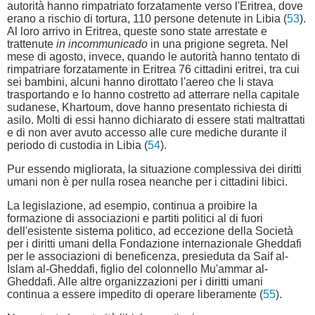
autorità hanno rimpatriato forzatamente verso l'Eritrea, dove
erano a rischio di tortura, 110 persone detenute in Libia (
53
).
Al loro arrivo in Eritrea, queste sono state arrestate e
trattenute
in incommunicado
in una prigione segreta. Nel
mese di agosto, invece, quando le autorità hanno tentato di
rimpatriare forzatamente in Eritrea 76 cittadini eritrei, tra cui
sei bambini, alcuni hanno dirottato l'aereo che li stava
trasportando e lo hanno costretto ad atterrare nella capitale
sudanese, Khartoum, dove hanno presentato richiesta di
asilo. Molti di essi hanno dichiarato di essere stati maltrattati
e di non aver avuto accesso alle cure mediche durante il
periodo di custodia in Libia (
54
).
Pur essendo migliorata, la situazione complessiva dei diritti
umani non è per nulla rosea neanche per i cittadini libici.
La legislazione, ad esempio, continua a proibire la
formazione di associazioni e partiti politici al di fuori
dell'esistente sistema politico, ad eccezione della Società
per i diritti umani della Fondazione internazionale Gheddafi
per le associazioni di beneficenza, presieduta da Saif al-
Islam al-Gheddafi, figlio del colonnello Mu'ammar al-
Gheddafi. Alle altre organizzazioni per i diritti umani
continua a essere impedito di operare liberamente (
55
).