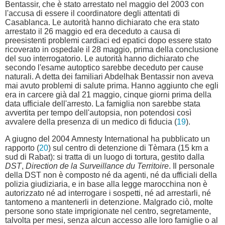
Bentassir, che è stato arrestato nel maggio del 2003 con
l'accusa di essere il coordinatore degli attentati di
Casablanca. Le autorità hanno dichiarato che era stato
arrestato il 26 maggio ed era deceduto a causa di
preesistenti problemi cardiaci ed epatici dopo essere stato
ricoverato in ospedale il 28 maggio, prima della conclusione
del suo interrogatorio. Le autorità hanno dichiarato che
secondo l'esame autoptico sarebbe deceduto per cause
naturali. A detta dei familiari Abdelhak Bentassir non aveva
mai avuto problemi di salute prima. Hanno aggiunto che egli
era in carcere già dal 21 maggio, cinque giorni prima della
data ufficiale dell'arresto. La famiglia non sarebbe stata
avvertita per tempo dell'autopsia, non potendosi così
avvalere della presenza di un medico di fiducia (
19
).
A giugno del 2004 Amnesty International ha pubblicato un
rapporto (
20
) sul centro di detenzione di Tèmara (15 km a
sud di Rabat): si tratta di un luogo di tortura, gestito dalla
DST
,
Direction de la Surveillance du Territoire
. Il personale
della DST non è composto né da agenti, né da ufficiali della
polizia giudiziaria, e in base alla legge marocchina non è
autorizzato né ad interrogare i sospetti, né ad arrestarli, né
tantomeno a mantenerli in detenzione. Malgrado ciò, molte
persone sono state imprigionate nel centro, segretamente,
talvolta per mesi, senza alcun accesso alle loro famiglie o al