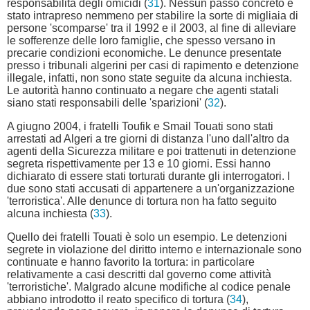
responsabilità degli omicidi (
31
). Nessun passo concreto è
stato intrapreso nemmeno per stabilire la sorte di migliaia di
persone 'scomparse' tra il 1992 e il 2003, al fine di alleviare
le sofferenze delle loro famiglie, che spesso versano in
precarie condizioni economiche. Le denunce presentate
presso i tribunali algerini per casi di rapimento e detenzione
illegale, infatti, non sono state seguite da alcuna inchiesta.
Le autorità hanno continuato a negare che agenti statali
siano stati responsabili delle 'sparizioni' (
32
).
A giugno 2004, i fratelli Toufik e Smail Touati sono stati
arrestati ad Algeri a tre giorni di distanza l'uno dall'altro da
agenti della Sicurezza militare e poi trattenuti in detenzione
segreta rispettivamente per 13 e 10 giorni. Essi hanno
dichiarato di essere stati torturati durante gli interrogatori. I
due sono stati accusati di appartenere a un'organizzazione
'terroristica'. Alle denunce di tortura non ha fatto seguito
alcuna inchiesta (
33
).
Quello dei fratelli Touati è solo un esempio. Le detenzioni
segrete in violazione del diritto interno e internazionale sono
continuate e hanno favorito la tortura: in particolare
relativamente a casi descritti dal governo come attività
'terroristiche'. Malgrado alcune modifiche al codice penale
abbiano introdotto il reato specifico di tortura (
34
),