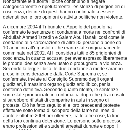
Nonostante le autorità libiche continuino a negare
categoricamente e ripetutamente l'esistenza di prigionieri di
coscienza, decine di questi hanno continuato a essere
detenuti per le loro opinioni o attività politiche non violente.
A dicembre 2004 il Tribunale d'Appello del popolo ha
confermato le sentenze di condanna a morte nei confronti di
Abdullah Ahmed 'Izzedin e Salem Abu Hanak, così come le
condanne alla carcerazione di altre 83 persone a pene da
10 anni fino all'ergastolo, che erano state originariamente
comminate nel 2002. AI li considera tutti e 85 prigionieri di
coscienza, in quanto accusati per aver espresso liberamente
le proprie idee senza aver usato o propugnato la violenza.
Secondo la legge libica, le due condanne a morte saranno
prese in considerazione dalla Corte Suprema e, se
confermate, inviate al Consiglio Supremo degli organi
giudiziari, il massimo organo giudiziario libico, per la
conferma definitiva. Secondo quanto riferito, le sentenze
sono state pronunciate in contumacia dopo che gli accusati
si sarebbero rifiutati di comparire in aula in segno di
protesta. Ciò ha fatto seguito alle loro precedenti proteste
effettuate sotto forma di sciopero della fame nei mesi di
aprile e ottobre 2004 per ottenere, tra le altre cose, la fine
della loro continua detenzione. Le persone sotto processo
erano professionisti e studenti arrestati durante e dopo il