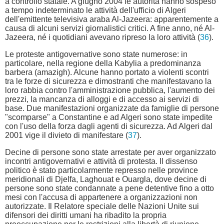
a controllo statale. A giugno 2004 le autorità hanno sospeso
a tempo indeterminato le attività dell'ufficio di Algeri
dell'emittente televisiva araba Al-Jazeera: apparentemente a
causa di alcuni servizi giornalistici critici. A fine anno, né Al-
Jazeera, né i quotidiani avevano ripreso la loro attività (
36
).
Le proteste antigovernative sono state numerose: in
particolare, nella regione della Kabylia a predominanza
barbera (amazigh). Alcune hanno portato a violenti scontri
tra le forze di sicurezza e dimostranti che manifestavano la
loro rabbia contro l'amministrazione pubblica, l'aumento dei
prezzi, la mancanza di alloggi e di accesso ai servizi di
base. Due manifestazioni organizzate da famiglie di persone
"scomparse" a Constantine e ad Algeri sono state impedite
con l'uso della forza dagli agenti di sicurezza. Ad Algeri dal
2001 vige il divieto di manifestare (
37
).
Decine di persone sono state arrestate per aver organizzato
incontri antigovernativi e attività di protesta. Il dissenso
politico è stato particolarmente represso nelle province
meridionali di Djelfa, Laghouat e Ouargla, dove decine di
persone sono state condannate a pene detentive fino a otto
mesi con l'accusa di appartenere a organizzazioni non
autorizzate. Il Relatore speciale delle Nazioni Unite sui
difensori dei diritti umani ha ribadito la propria