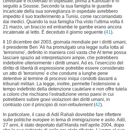
cerebrale e ricoverato in ospedale, prima a Kairouan e in
seguito a Sousse. Secondo la sua famiglia le guardie
incaricate della sua sorveglianza in ospedale avrebbero
impedito il suo trasferimento a Tunisi, come raccomandato
dai medici. Quando la sua famiglia l'ha visto l'ultima volta il
21 marzo, un braccio ed entrambe le gambe erano ancora
incatenate al letto. È deceduto il giorno seguente (
41
).
Il 10 dicembre del 2003, giornata mondiale per i diritti umani,
il presidente Ben 'Ali ha promulgato una legge sulla lotta al
'terrorismo', definito in maniera così vasta che AI teme possa
lasciare spazio ad interpretazioni ampie, che potrebbero
indebolire ulteriormente i diritti umani. Ad es. l'esercizio del
diritto di libertà di espressione potrebbe essere considerato
un atto di 'terrorismo' e che condurre a lunghe pene
detentive al termine di processi iniqui condotti davanti a
tribunali militari. La legge, inoltre, permette l'estensione a
tempo indefinito della detenzione cautelare e non offre tutela
a coloro che rischiano l'estradizione verso paesi in cui
potrebbero subire gravi violazioni dei diritti umani, in
contrasto con il principio di
non-refoulement
(
42
).
In particolare, il caso di Adil Rahali dovrebbe fare riflettere
sulle politiche europee in tema di immigrazione e asilo. Adil,
27 anni, è stato deportato dall'Irlanda nell'aprile 2004, dopo