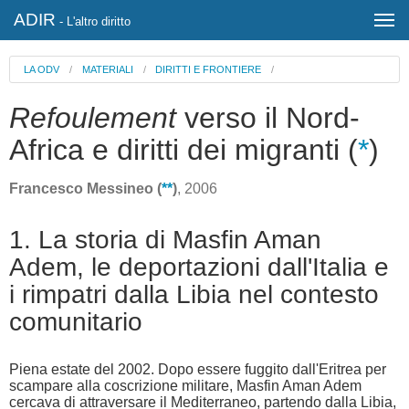
ADIR
- L'altro diritto
LA ODV
/
MATERIALI
/
DIRITTI E FRONTIERE
/
Refoulement
verso il Nord-
Africa e diritti dei migranti (
*
)
Francesco Messineo (
**
)
, 2006
1. La storia di Masfin Aman
Adem, le deportazioni dall'Italia e
i rimpatri dalla Libia nel contesto
comunitario
Piena estate del 2002. Dopo essere fuggito dall'Eritrea per
scampare alla coscrizione militare, Masfin Aman Adem
cercava di attraversare il Mediterraneo, partendo dalla Libia,