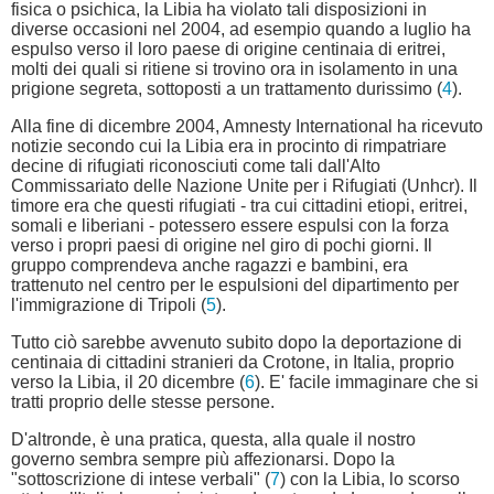
fisica o psichica, la Libia ha violato tali disposizioni in
diverse occasioni nel 2004, ad esempio quando a luglio ha
espulso verso il loro paese di origine centinaia di eritrei,
molti dei quali si ritiene si trovino ora in isolamento in una
prigione segreta, sottoposti a un trattamento durissimo (
4
).
Alla fine di dicembre 2004, Amnesty International ha ricevuto
notizie secondo cui la Libia era in procinto di rimpatriare
decine di rifugiati riconosciuti come tali dall'Alto
Commissariato delle Nazione Unite per i Rifugiati (Unhcr). Il
timore era che questi rifugiati - tra cui cittadini etiopi, eritrei,
somali e liberiani - potessero essere espulsi con la forza
verso i propri paesi di origine nel giro di pochi giorni. Il
gruppo comprendeva anche ragazzi e bambini, era
trattenuto nel centro per le espulsioni del dipartimento per
l'immigrazione di Tripoli (
5
).
Tutto ciò sarebbe avvenuto subito dopo la deportazione di
centinaia di cittadini stranieri da Crotone, in Italia, proprio
verso la Libia, il 20 dicembre (
6
). E' facile immaginare che si
tratti proprio delle stesse persone.
D'altronde, è una pratica, questa, alla quale il nostro
governo sembra sempre più affezionarsi. Dopo la
"sottoscrizione di intese verbali" (
7
) con la Libia, lo scorso