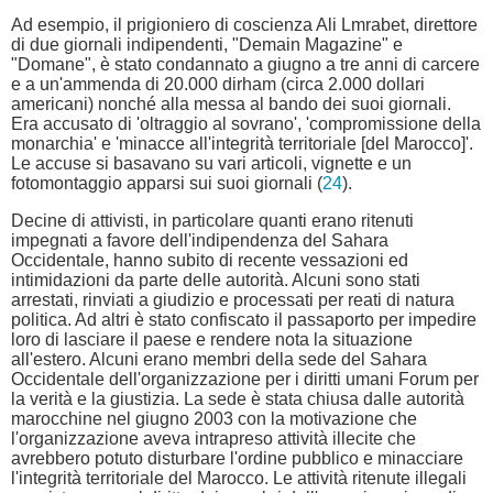
Ad esempio, il prigioniero di coscienza Ali Lmrabet, direttore
di due giornali indipendenti, "Demain Magazine" e
"Domane", è stato condannato a giugno a tre anni di carcere
e a un'ammenda di 20.000 dirham (circa 2.000 dollari
americani) nonché alla messa al bando dei suoi giornali.
Era accusato di 'oltraggio al sovrano', 'compromissione della
monarchia' e 'minacce all'integrità territoriale [del Marocco]'.
Le accuse si basavano su vari articoli, vignette e un
fotomontaggio apparsi sui suoi giornali (
24
).
Decine di attivisti, in particolare quanti erano ritenuti
impegnati a favore dell'indipendenza del Sahara
Occidentale, hanno subito di recente vessazioni ed
intimidazioni da parte delle autorità. Alcuni sono stati
arrestati, rinviati a giudizio e processati per reati di natura
politica. Ad altri è stato confiscato il passaporto per impedire
loro di lasciare il paese e rendere nota la situazione
all'estero. Alcuni erano membri della sede del Sahara
Occidentale dell'organizzazione per i diritti umani Forum per
la verità e la giustizia. La sede è stata chiusa dalle autorità
marocchine nel giugno 2003 con la motivazione che
l'organizzazione aveva intrapreso attività illecite che
avrebbero potuto disturbare l'ordine pubblico e minacciare
l'integrità territoriale del Marocco. Le attività ritenute illegali