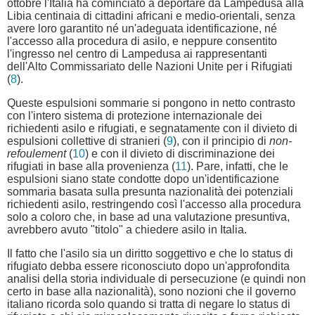
ottobre l'Italia ha cominciato a deportare da Lampedusa alla
Libia centinaia di cittadini africani e medio-orientali, senza
avere loro garantito né un'adeguata identificazione, né
l'accesso alla procedura di asilo, e neppure consentito
l'ingresso nel centro di Lampedusa ai rappresentanti
dell'Alto Commissariato delle Nazioni Unite per i Rifugiati
(
8
).
Queste espulsioni sommarie si pongono in netto contrasto
con l'intero sistema di protezione internazionale dei
richiedenti asilo e rifugiati, e segnatamente con il divieto di
espulsioni collettive di stranieri (
9
), con il principio di
non-
refoulement
(
10
) e con il divieto di discriminazione dei
rifugiati in base alla provenienza (
11
). Pare, infatti, che le
espulsioni siano state condotte dopo un'identificazione
sommaria basata sulla presunta nazionalità dei potenziali
richiedenti asilo, restringendo così l'accesso alla procedura
solo a coloro che, in base ad una valutazione presuntiva,
avrebbero avuto "titolo" a chiedere asilo in Italia.
Il fatto che l'asilo sia un diritto soggettivo e che lo status di
rifugiato debba essere riconosciuto dopo un'approfondita
analisi della storia individuale di persecuzione (e quindi non
certo in base alla nazionalità), sono nozioni che il governo
italiano ricorda solo quando si tratta di negare lo status di