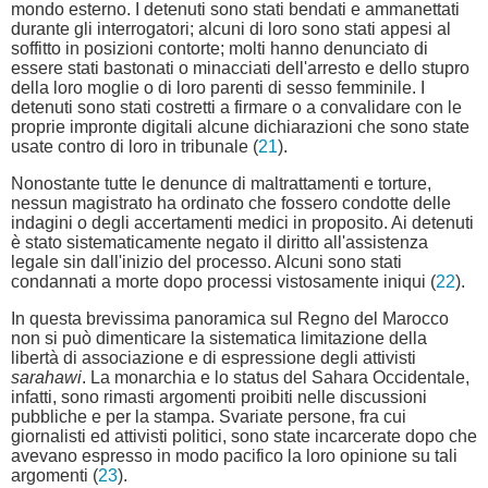
mondo esterno. I detenuti sono stati bendati e ammanettati
durante gli interrogatori; alcuni di loro sono stati appesi al
soffitto in posizioni contorte; molti hanno denunciato di
essere stati bastonati o minacciati dell'arresto e dello stupro
della loro moglie o di loro parenti di sesso femminile. I
detenuti sono stati costretti a firmare o a convalidare con le
proprie impronte digitali alcune dichiarazioni che sono state
usate contro di loro in tribunale (
21
).
Nonostante tutte le denunce di maltrattamenti e torture,
nessun magistrato ha ordinato che fossero condotte delle
indagini o degli accertamenti medici in proposito. Ai detenuti
è stato sistematicamente negato il diritto all'assistenza
legale sin dall'inizio del processo. Alcuni sono stati
condannati a morte dopo processi vistosamente iniqui (
22
).
In questa brevissima panoramica sul Regno del Marocco
non si può dimenticare la sistematica limitazione della
libertà di associazione e di espressione degli attivisti
sarahawi
. La monarchia e lo status del Sahara Occidentale,
infatti, sono rimasti argomenti proibiti nelle discussioni
pubbliche e per la stampa. Svariate persone, fra cui
giornalisti ed attivisti politici, sono state incarcerate dopo che
avevano espresso in modo pacifico la loro opinione su tali
argomenti (
23
).