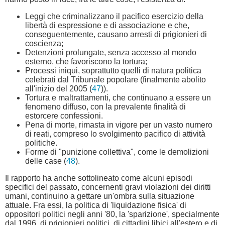
Leggi che criminalizzano il pacifico esercizio della
libertà di espressione e di associazione e che,
conseguentemente, causano arresti di prigionieri di
coscienza;
Detenzioni prolungate, senza accesso al mondo
esterno, che favoriscono la tortura;
Processi iniqui, soprattutto quelli di natura politica
celebrati dal Tribunale popolare (finalmente abolito
all'inizio del 2005 (
47
)).
Tortura e maltrattamenti, che continuano a essere un
fenomeno diffuso, con la prevalente finalità di
estorcere confessioni.
Pena di morte, rimasta in vigore per un vasto numero
di reati, compreso lo svolgimento pacifico di attività
politiche.
Forme di "punizione collettiva", come le demolizioni
delle case (
48
).
Il rapporto ha anche sottolineato come alcuni episodi
specifici del passato, concernenti gravi violazioni dei diritti
umani, continuino a gettare un'ombra sulla situazione
attuale. Fra essi, la politica di 'liquidazione fisica' di
oppositori politici negli anni '80, la 'sparizione', specialmente
dal 1996, di prigionieri politici, di cittadini libici all'estero e di