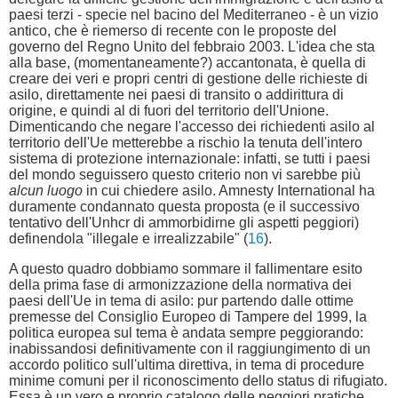
paesi terzi - specie nel bacino del Mediterraneo - è un vizio
antico, che è riemerso di recente con le proposte del
governo del Regno Unito del febbraio 2003. L'idea che sta
alla base, (momentaneamente?) accantonata, è quella di
creare dei veri e propri centri di gestione delle richieste di
asilo, direttamente nei paesi di transito o addirittura di
origine, e quindi al di fuori del territorio dell'Unione.
Dimenticando che negare l'accesso dei richiedenti asilo al
territorio dell'Ue metterebbe a rischio la tenuta dell'intero
sistema di protezione internazionale: infatti, se tutti i paesi
del mondo seguissero questo criterio non vi sarebbe più
alcun luogo
in cui chiedere asilo. Amnesty International ha
duramente condannato questa proposta (e il successivo
tentativo dell'Unhcr di ammorbidirne gli aspetti peggiori)
definendola "illegale e irrealizzabile" (
16
).
A questo quadro dobbiamo sommare il fallimentare esito
della prima fase di armonizzazione della normativa dei
paesi dell'Ue in tema di asilo: pur partendo dalle ottime
premesse del Consiglio Europeo di Tampere del 1999, la
politica europea sul tema è andata sempre peggiorando:
inabissandosi definitivamente con il raggiungimento di un
accordo politico sull'ultima direttiva, in tema di procedure
minime comuni per il riconoscimento dello status di rifugiato.
Essa è un vero e proprio catalogo delle peggiori pratiche