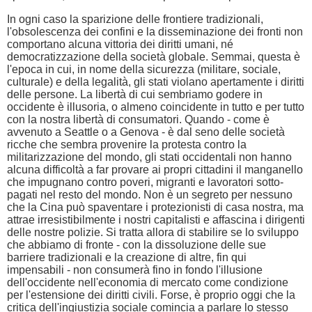
In ogni caso la sparizione delle frontiere tradizionali,
l'obsolescenza dei confini e la disseminazione dei fronti non
comportano alcuna vittoria dei diritti umani, né
democratizzazione della società globale. Semmai, questa è
l'epoca in cui, in nome della sicurezza (militare, sociale,
culturale) e della legalità, gli stati violano apertamente i diritti
delle persone. La libertà di cui sembriamo godere in
occidente è illusoria, o almeno coincidente in tutto e per tutto
con la nostra libertà di consumatori. Quando - come è
avvenuto a Seattle o a Genova - è dal seno delle società
ricche che sembra provenire la protesta contro la
militarizzazione del mondo, gli stati occidentali non hanno
alcuna difficoltà a far provare ai propri cittadini il manganello
che impugnano contro poveri, migranti e lavoratori sotto-
pagati nel resto del mondo. Non è un segreto per nessuno
che la Cina può spaventare i protezionisti di casa nostra, ma
attrae irresistibilmente i nostri capitalisti e affascina i dirigenti
delle nostre polizie. Si tratta allora di stabilire se lo sviluppo
che abbiamo di fronte - con la dissoluzione delle sue
barriere tradizionali e la creazione di altre, fin qui
impensabili - non consumerà fino in fondo l'illusione
dell'occidente nell'economia di mercato come condizione
per l'estensione dei diritti civili. Forse, è proprio oggi che la
critica dell'ingiustizia sociale comincia a parlare lo stesso