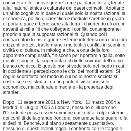
considerare le "nuove guerre"come patologie locali, legate
alla "natura" etnica o culturale dei paesi coinvolti. Adottano
un abito cognitivo in base al quale solo la nostra razionalità,
economica, politica, scientifica e mediale sarebbe in grado
di portare pace e benessere alla terra - chiudendo gli occhi
davanti ai mille fili che collegano i conflitti contemporanei
proprio a quella supposta razionalità. Quando poi i
contraccolpi di crisi e guerre esterne interferiscono con i loro
orizzonti protetti, trasformano i molteplici conflitti in scontri di
civiltà o di cultura, in mitologie che, a onta della loro
apparente complessità, finiscono per riportare a galla, sotto
mentite spoglie, la superiorità e il diritto sovrano dell'uomo
bianco e/o ricco. E questo non si vede solo nel modo in cui
in occidente si percepiscono le crisi dei mondi esterni. Si
coglie soprattutto nel modo in cui nelle nostre società si
costruisce e si sfrutta - da un punto di vista non solo
economico, ma culturale e mediale - la presenza degli
stranieri.
Dopo l'11 settembre 2001 a New York, l'11 marzo 2004 a
Madrid, e il luglio 2005 a Londra, nessuno si illude che
l'Occidente possa essere immune dai contraccolpi estremi
dei conflitti della grande frontiera, comunque la si guardi o la
si declini. Benché, sul piano strettamente quantitativo,
nessuno di questi eventi regga il confronto con le tragedie