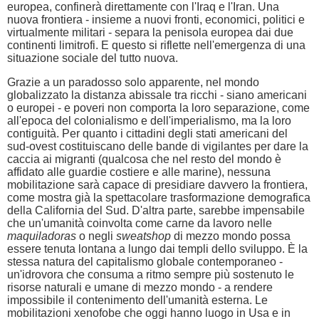
europea, confinerà direttamente con l'Iraq e l'Iran. Una
nuova frontiera - insieme a nuovi fronti, economici, politici e
virtualmente militari - separa la penisola europea dai due
continenti limitrofi. E questo si riflette nell'emergenza di una
situazione sociale del tutto nuova.
Grazie a un paradosso solo apparente, nel mondo
globalizzato la distanza abissale tra ricchi - siano americani
o europei - e poveri non comporta la loro separazione, come
all'epoca del colonialismo e dell'imperialismo, ma la loro
contiguità. Per quanto i cittadini degli stati americani del
sud-ovest costituiscano delle bande di vigilantes per dare la
caccia ai migranti (qualcosa che nel resto del mondo è
affidato alle guardie costiere e alle marine), nessuna
mobilitazione sarà capace di presidiare davvero la frontiera,
come mostra già la spettacolare trasformazione demografica
della California del Sud. D'altra parte, sarebbe impensabile
che un'umanità coinvolta come carne da lavoro nelle
maquiladoras
o negli
sweatshop
di mezzo mondo possa
essere tenuta lontana a lungo dai templi dello sviluppo. È la
stessa natura del capitalismo globale contemporaneo -
un'idrovora che consuma a ritmo sempre più sostenuto le
risorse naturali e umane di mezzo mondo - a rendere
impossibile il contenimento dell'umanità esterna. Le
mobilitazioni xenofobe che oggi hanno luogo in Usa e in