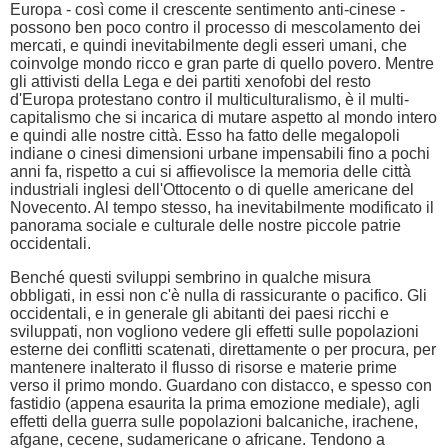
Europa - così come il crescente sentimento anti-cinese -
possono ben poco contro il processo di mescolamento dei
mercati, e quindi inevitabilmente degli esseri umani, che
coinvolge mondo ricco e gran parte di quello povero. Mentre
gli attivisti della Lega e dei partiti xenofobi del resto
d'Europa protestano contro il multiculturalismo, è il multi-
capitalismo che si incarica di mutare aspetto al mondo intero
e quindi alle nostre città. Esso ha fatto delle megalopoli
indiane o cinesi dimensioni urbane impensabili fino a pochi
anni fa, rispetto a cui si affievolisce la memoria delle città
industriali inglesi dell'Ottocento o di quelle americane del
Novecento. Al tempo stesso, ha inevitabilmente modificato il
panorama sociale e culturale delle nostre piccole patrie
occidentali.
Benché questi sviluppi sembrino in qualche misura
obbligati, in essi non c'è nulla di rassicurante o pacifico. Gli
occidentali, e in generale gli abitanti dei paesi ricchi e
sviluppati, non vogliono vedere gli effetti sulle popolazioni
esterne dei conflitti scatenati, direttamente o per procura, per
mantenere inalterato il flusso di risorse e materie prime
verso il primo mondo. Guardano con distacco, e spesso con
fastidio (appena esaurita la prima emozione mediale), agli
effetti della guerra sulle popolazioni balcaniche, irachene,
afgane, cecene, sudamericane o africane. Tendono a