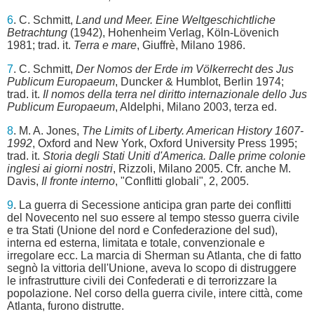
6
. C. Schmitt,
Land und Meer. Eine Weltgeschichtliche
Betrachtung
(1942), Hohenheim Verlag, Köln-Lövenich
1981; trad. it.
Terra e mare
, Giuffrè, Milano 1986.
7
. C. Schmitt,
Der Nomos der Erde im Völkerrecht des Jus
Publicum Europaeum
, Duncker & Humblot, Berlin 1974;
trad. it.
Il nomos della terra nel diritto internazionale dello Jus
Publicum Europaeum
, Aldelphi, Milano 2003, terza ed.
8
. M. A. Jones,
The Limits of Liberty. American History 1607-
1992
, Oxford and New York, Oxford University Press 1995;
trad. it.
Storia degli Stati Uniti d'America. Dalle prime colonie
inglesi ai giorni nostri
, Rizzoli, Milano 2005. Cfr. anche M.
Davis,
Il fronte interno
, "Conflitti globali", 2, 2005.
9
. La guerra di Secessione anticipa gran parte dei conflitti
del Novecento nel suo essere al tempo stesso guerra civile
e tra Stati (Unione del nord e Confederazione del sud),
interna ed esterna, limitata e totale, convenzionale e
irregolare ecc. La marcia di Sherman su Atlanta, che di fatto
segnò la vittoria dell'Unione, aveva lo scopo di distruggere
le infrastrutture civili dei Confederati e di terrorizzare la
popolazione. Nel corso della guerra civile, intere città, come
Atlanta, furono distrutte.