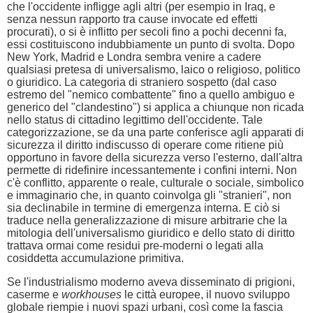
che l'occidente infligge agli altri (per esempio in Iraq, e
senza nessun rapporto tra cause invocate ed effetti
procurati), o si è inflitto per secoli fino a pochi decenni fa,
essi costituiscono indubbiamente un punto di svolta. Dopo
New York, Madrid e Londra sembra venire a cadere
qualsiasi pretesa di universalismo, laico o religioso, politico
o giuridico. La categoria di straniero sospetto (dal caso
estremo del "nemico combattente" fino a quello ambiguo e
generico del "clandestino") si applica a chiunque non ricada
nello status di cittadino legittimo dell'occidente. Tale
categorizzazione, se da una parte conferisce agli apparati di
sicurezza il diritto indiscusso di operare come ritiene più
opportuno in favore della sicurezza verso l'esterno, dall'altra
permette di ridefinire incessantemente i confini interni. Non
c'è conflitto, apparente o reale, culturale o sociale, simbolico
e immaginario che, in quanto coinvolga gli "stranieri", non
sia declinabile in termine di emergenza interna. E ciò si
traduce nella generalizzazione di misure arbitrarie che la
mitologia dell'universalismo giuridico e dello stato di diritto
trattava ormai come residui pre-moderni o legati alla
cosiddetta accumulazione primitiva.
Se l'industrialismo moderno aveva disseminato di prigioni,
caserme e
workhouses
le città europee, il nuovo sviluppo
globale riempie i nuovi spazi urbani, così come la fascia