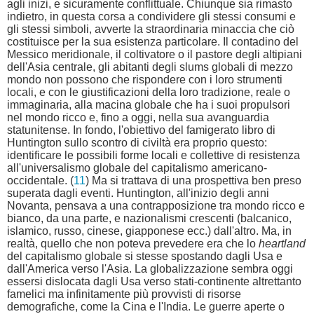
agli inizi, e sicuramente conflittuale. Chiunque sia rimasto
indietro, in questa corsa a condividere gli stessi consumi e
gli stessi simboli, avverte la straordinaria minaccia che ciò
costituisce per la sua esistenza particolare. Il contadino del
Messico meridionale, il coltivatore o il pastore degli altipiani
dell'Asia centrale, gli abitanti degli slums globali di mezzo
mondo non possono che rispondere con i loro strumenti
locali, e con le giustificazioni della loro tradizione, reale o
immaginaria, alla macina globale che ha i suoi propulsori
nel mondo ricco e, fino a oggi, nella sua avanguardia
statunitense. In fondo, l'obiettivo del famigerato libro di
Huntington sullo scontro di civiltà era proprio questo:
identificare le possibili forme locali e collettive di resistenza
all'universalismo globale del capitalismo americano-
occidentale. (
11
) Ma si trattava di una prospettiva ben preso
superata dagli eventi. Huntington, all'inizio degli anni
Novanta, pensava a una contrapposizione tra mondo ricco e
bianco, da una parte, e nazionalismi crescenti (balcanico,
islamico, russo, cinese, giapponese ecc.) dall'altro. Ma, in
realtà, quello che non poteva prevedere era che lo
heartland
del capitalismo globale si stesse spostando dagli Usa e
dall'America verso l'Asia. La globalizzazione sembra oggi
essersi dislocata dagli Usa verso stati-continente altrettanto
famelici ma infinitamente più provvisti di risorse
demografiche, come la Cina e l'India. Le guerre aperte o