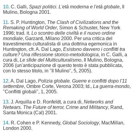
10
. C. Galli,
Spazi politici. L'età moderna e l'età globale
, Il
Mulino, Bologna 2001.
11
. S. P. Huntington,
The Clash of Civilizations and the
Remaking of World Order
, Simon & Schuster, New York
1996; trad. it.
Lo scontro delle civiltà e il nuovo ordine
mondiale
, Garzanti, Milano 2000. Per una critica del
travestimento culturalista di una dottrina egemonica in
Huntington, cfr. A. Dal Lago,
Esistono davvero i conflitti tra
culture? Una riflessione storico-metodologica
, in C. Galli, a
cura di,
Le sfide del Multiculturalismo
, Il Mulino, Bologna,
2006 (un'anticipazione di questo testo è stata pubblicata,
con lo stesso titolo, in "Il Mulino", 5, 2005).
12
. A. Dal Lago,
Polizia globale. Guerre e conflitti dopo l'11
settembre
, Ombre Corte, Verona 2003; Id.,
La guerra-mondo
,
"Conflitti globali", 1, 2005.
13
. J. Arquilla e D. Ronfeldt, a cura di,
Networks and
Netwars. The Future of terror, Crime and Militancy
, Rand,
Santa Monica (Cal) 2001.
14
. R. Cohen e P. Kennedy,
Global Sociology
, MacMillan,
London 2000.