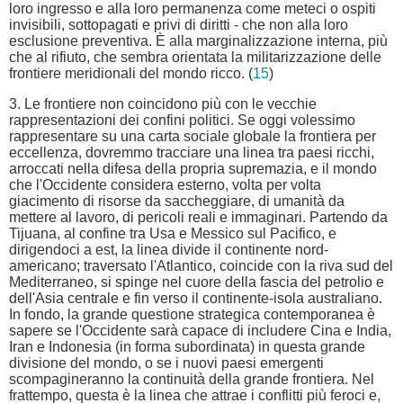
loro ingresso e alla loro permanenza come meteci o ospiti
invisibili, sottopagati e privi di diritti - che non alla loro
esclusione preventiva. È alla marginalizzazione interna, più
che al rifiuto, che sembra orientata la militarizzazione delle
frontiere meridionali del mondo ricco. (
15
)
3. Le frontiere non coincidono più con le vecchie
rappresentazioni dei confini politici. Se oggi volessimo
rappresentare su una carta sociale globale la frontiera per
eccellenza, dovremmo tracciare una linea tra paesi ricchi,
arroccati nella difesa della propria supremazia, e il mondo
che l'Occidente considera esterno, volta per volta
giacimento di risorse da saccheggiare, di umanità da
mettere al lavoro, di pericoli reali e immaginari. Partendo da
Tijuana, al confine tra Usa e Messico sul Pacifico, e
dirigendoci a est, la linea divide il continente nord-
americano; traversato l'Atlantico, coincide con la riva sud del
Mediterraneo, si spinge nel cuore della fascia del petrolio e
dell'Asia centrale e fin verso il continente-isola australiano.
In fondo, la grande questione strategica contemporanea è
sapere se l'Occidente sarà capace di includere Cina e India,
Iran e Indonesia (in forma subordinata) in questa grande
divisione del mondo, o se i nuovi paesi emergenti
scompagineranno la continuità della grande frontiera. Nel
frattempo, questa è la linea che attrae i conflitti più feroci e,