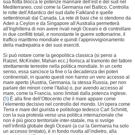
sua flotta blocca le potenze marinare dell'est e del sud nel
Mediterraneo, così come la Germania nel Baltico. Controlla
le rotte dell'Atlantico del sud dalle Falkland e quelle
settentrionali dal Canada. La rete di basi che si stendono da
Aden a Ceylon e da Singapore all'Australia permetterà
all'Inghilterra di non avere rivali negli Oceani e di controllare
in due conflitti totali, e nonostante le guerre sottomarine, il
traffico marittimo mondiale e quindi l'approvvigionamento
della madrepatria e dei suoi eserciti.
Si può notare come la geopolitica classica (si pensi a
Ratzel, McKinder, Mahan ecc.) fiorisca al tramonto del fattore
strettamente terrestre nella politica mondiale. In un certo
senso, essa sancisce la fine o la decadenza dei poteri
continentali, in quanto questi non hanno un vero accesso al
mare aperto (Austria, Germania, la stessa Russia, per non
parlare dei minori come l'Italia) o, pur avendo accesso al
mare, come la Francia, sono limitati dalla potenza inglese.
(
5
) È alla fine dell'Ottocento che il mare appare come
l'elemento decisivo nel controllo del mondo. Un'opera come
Terra e mare
del giurista e politologo tedesco Carl Schmitt,
con la sua protesta verso una politica internazionale che
non è più gioco territoriale inter-statale, ma si svolge
nell'infinità globale degli Oceani (a cui la Germania ha solo
un accesso limitato), è in fondo rivolta all'indietro, alla