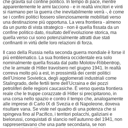
che gravita sul confine politico. In tempo di pace, mentre
apparentemente le armi tacciono - e in realtà vincitori e vinti
si riarmano per la guerra che inevitabilmente verrà -, è come
se i confini politici fossero silenziosamente mobilitati verso
una destinazione più opportuna. La vera frontiera - almeno
da un punto di vista strategico - non è quella fissata da un
confine politico dato, risultato dell'evoluzione storica, ma
quella verso cui sono potenzialmente attratti due stati
confinanti in virtù delle loro relazioni di forza.
Il caso della Russia nella seconda guerra mondiale è forse il
più emblematico. La sua frontiera occidentale era solo
nominalmente quella fissata dal patto Molotov-Ribbentrop,
che le armate di Hitler travolsero nel giugno 1941. In realtà
correva molto più a est, in prossimità dei centri politici
dell'Unione Sovietica, degli agglomerati industriali come
Stalingrado, delle fertili terre dell'Ucraina e dei pozzi
petroliferi delle regioni caucasiche. È verso questa frontiera
reale che le truppe corazzate di Hitler si precipitarono, in
una corsa nello spazio e contro il tempo che, analogamente
alle imprese di Carlo IX di Svezia e di Napoleone, doveva
risultare vana. Se viste nel quadro di una potenza che si
spingeva fino al Pacifico, i territori polacchi, galiziani e
bielorussi, conquistati di slancio nell'autunno del 1941, non
rappresentavano che una parte secondaria, se non