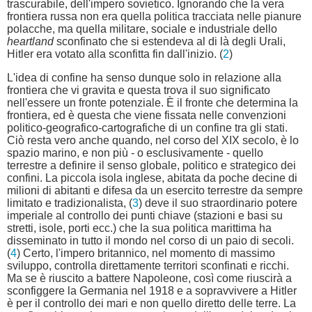
trascurabile, dell'impero sovietico. Ignorando che la vera
frontiera russa non era quella politica tracciata nelle pianure
polacche, ma quella militare, sociale e industriale dello
heartland
sconfinato che si estendeva al di là degli Urali,
Hitler era votato alla sconfitta fin dall'inizio. (
2
)
L'idea di confine ha senso dunque solo in relazione alla
frontiera che vi gravita e questa trova il suo significato
nell'essere un fronte potenziale. È il fronte che determina la
frontiera, ed è questa che viene fissata nelle convenzioni
politico-geografico-cartografiche di un confine tra gli stati.
Ciò resta vero anche quando, nel corso del XIX secolo, è lo
spazio marino, e non più - o esclusivamente - quello
terrestre a definire il senso globale, politico e strategico dei
confini. La piccola isola inglese, abitata da poche decine di
milioni di abitanti e difesa da un esercito terrestre da sempre
limitato e tradizionalista, (
3
) deve il suo straordinario potere
imperiale al controllo dei punti chiave (stazioni e basi su
stretti, isole, porti ecc.) che la sua politica marittima ha
disseminato in tutto il mondo nel corso di un paio di secoli.
(
4
) Certo, l'impero britannico, nel momento di massimo
sviluppo, controlla direttamente territori sconfinati e ricchi.
Ma se è riuscito a battere Napoleone, così come riuscirà a
sconfiggere la Germania nel 1918 e a sopravvivere a Hitler
è per il controllo dei mari e non quello diretto delle terre. La