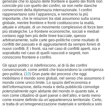
generale che lo spazio delle frontiere e quello dei fronti non
coincide più con quello dei confini, se non nelle stanche
convenzioni della diplomazia internazionale. I confini
rappresentano solo l'apparenza, e nemmeno la più
importante, che le relazioni tra stati assumono sulla scena
globale, mentre frontiere e fronti costituiscono la realtà,
attuale e virtuale, di un movimento complessivo di forze ben
più strategiche. Le frontiere economiche, sociali e mediali
contano oggi ben più delle linee tracciate, spesso
arbitrariamente, sulle carte geo-politiche come risultato di
conflitti del passato e di aggiustamenti da sempre forieri di
nuovi conflitti. E i fronti, sia nel caso di conflitti aperti, sia e
soprattutto nel caso di quelli nascosti e segreti, non
conoscono frontiere e confini.
Gli spazi politici si ridefiniscono, al di là dei confini
convenzionali, come ambiti che trascendono la contingenza
geo
-politica. (
10
) Gran parte dei processi che oggi
mobilitano il mondo sono globali, nel senso che assumono il
mondo come unico limite. Lo spazio dell'economia e
dell'informazione, della moda e della pubblicità coinvolge
potenzialmente
ogni abitante del mondo in quanto tale, e
non come cittadino di quel paese o dell'altro, e tanto meno
come essere definito da un'appartenenza territoriale. Certo,
si tratta di un'omogeneizzazione materiale e simbolica solo