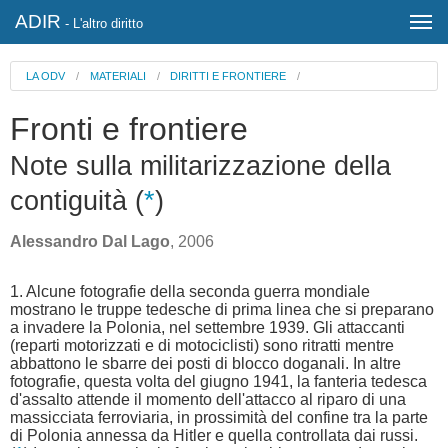
ADIR
- L'altro diritto
LA ODV
/
MATERIALI
/
DIRITTI E FRONTIERE
/
Fronti e frontiere
Note sulla militarizzazione della
contiguità (
*
)
Alessandro Dal Lago
, 2006
1. Alcune fotografie della seconda guerra mondiale
mostrano le truppe tedesche di prima linea che si preparano
a invadere la Polonia, nel settembre 1939. Gli attaccanti
(reparti motorizzati e di motociclisti) sono ritratti mentre
abbattono le sbarre dei posti di blocco doganali. In altre
fotografie, questa volta del giugno 1941, la fanteria tedesca
d'assalto attende il momento dell'attacco al riparo di una
massicciata ferroviaria, in prossimità del confine tra la parte
di Polonia annessa da Hitler e quella controllata dai russi.