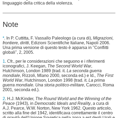
linguaggio della critica della violenza.
Note
*
. In P. Cuttitta, F. Vassallo Paleologo (a cura di),
Migrazioni,
frontiere, diritti
, Edizioni Scientifiche Italiane, Napoli 2006.
Una prima versione di questo testo è apparsa in "Conflitti
globali", 2, 2005.
1
. Cfr., per le considerazioni che seguono e i riferimenti
iconografici, J. Keegan,
The Second World War
,
Hutchinson, London 1989 (trad. it.
La seconda guerra
mondiale
, Rizzoli, Mlano 2000, seconda ed.) e Id.,
The First
World War
, Hutchinson, London 1998 (trad. it.
La prima
guerra mondiale. Una storia politico-militare
, Carocci, Roma
2001, seconda ed.).
2
. H.J. McKinder,
The Round World and the Winning of the
Peace
(1943), in
Democratic Ideals and Reality
, a cura di
A.J. Pearce, W.W. Norton, New York 1962. Questo articolo,
scritto alla fine del 1942, identificava correttamente il centro
di gravità dell'Unione Sovietica nella zona a est degli Urali e