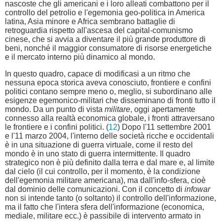
nascoste che gli americani e i loro alleati combattono per il
controllo del petrolio e l'egemonia geo-politica in America
latina, Asia minore e Africa sembrano battaglie di
retroguardia rispetto all'ascesa del capital-comunismo
cinese, che si avvia a diventare il più grande produttore di
beni, nonché il maggior consumatore di risorse energetiche
e il mercato interno più dinamico al mondo.
In questo quadro, capace di modificasi a un ritmo che
nessuna epoca storica aveva conosciuto, frontiere e confini
politici contano sempre meno o, meglio, si subordinano alle
esigenze egemonico-militari che disseminano di fronti tutto il
mondo. Da un punto di vista
militare
, oggi apertamente
connesso alla realtà economica globale, i fronti attraversano
le frontiere e i confini politici. (
12
) Dopo l'11 settembre 2001
e l'11 marzo 2004, l'interno delle società ricche e occidentali
è in una situazione di guerra virtuale, come il resto del
mondo è in uno stato di guerra intermittente. Il quadro
strategico non è più definito dalla terra e dal mare e, al limite
dal cielo (il cui controllo, per il momento, è la condizione
dell'egemonia militare americana), ma dall'info-sfera, cioè
dal dominio delle comunicazioni. Con il concetto di
infowar
non si intende tanto (o soltanto) il controllo dell'informazione,
ma il fatto che l'intera sfera dell'informazione (economica,
mediale, militare ecc.) è passibile di intervento armato in