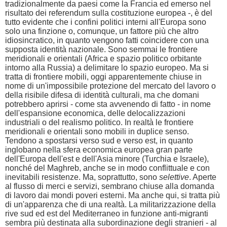
tradizionalmente da paesi come la Francia ed emerso nel
risultato dei referendum sulla costituzione europea -, è del
tutto evidente che i confini politici interni all'Europa sono
solo una finzione o, comunque, un fattore più che altro
idiosincratico, in quanto vengono fatti coincidere con una
supposta identità nazionale. Sono semmai le frontiere
meridionali e orientali (Africa e spazio politico orbitante
intorno alla Russia) a delimitare lo spazio europeo. Ma si
tratta di frontiere mobili, oggi apparentemente chiuse in
nome di un'impossibile protezione del mercato del lavoro o
della risibile difesa di identità culturali, ma che domani
potrebbero aprirsi - come sta avvenendo di fatto - in nome
dell'espansione economica, delle delocalizzazioni
industriali o del realismo politico. In realtà le frontiere
meridionali e orientali sono mobili in duplice senso.
Tendono a spostarsi verso sud e verso est, in quanto
inglobano nella sfera economica europea gran parte
dell'Europa dell'est e dell'Asia minore (Turchia e Israele),
nonché del Maghreb, anche se in modo conflittuale e con
inevitabili resistenze. Ma, soprattutto, sono
selettive
. Aperte
al flusso di merci e servizi, sembrano chiuse alla domanda
di lavoro dai mondi poveri esterni. Ma anche qui, si tratta più
di un'apparenza che di una realtà. La militarizzazione della
rive sud ed est del Mediterraneo in funzione anti-migranti
sembra più destinata alla subordinazione degli stranieri - al