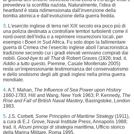
prevedeva la sconfitta nazista. Naturalmente, l'idea di
heartland
è stata ridimensionata dall'invenzione della
bomba atomica e dall'evoluzione della guerra fredda.
3
. L'esercito inglese di terra nel XIX secolo era poco più di
una polizia destinata a controllare territori turbolenti come il
nord-ovest dell'India o a reprimere insurrezioni locali, per
esempio i Boeri in Sud Africa. Fu solo dopo la fallimentare
guerra di Crimea che l'esercito inglese abolì l'anacronistica
tradizione secondo cui i gradi elevati venivano comprati dai
nobili.
Good-bye to all That
di Robert Graves (1926; trad. it.
Addio a tutto questo
, Piemme, Casale Monferrato 2005)
resta un'impressionante testimonianza del conservatorismo
e dello snobismo degli alti gradi inglesi nella prima guerra
mondiale.
4
. A.T. Mahan,
The Influence of Sea Power upon History
1660-1783
, Hill and Wang, New York 1963; P. Kennedy,
The
Rise and Fall of British Naval Mastery
, Basingstoke, London
1983.
5
. J.S. Corbett,
Some Principles of Maritime Strategy
(1911),
a cura di E.J. Grove, Naval Institute Press, Annapolis 1988;
trad. it.
Alcuni principi di strategia marittima
, Ufficio storico
della Marina Militare, Roma 1995.