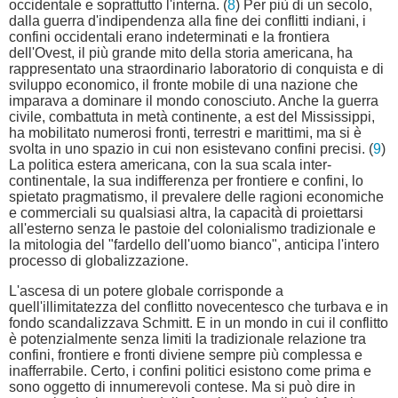
occidentale e soprattutto l'interna. (
8
) Per più di un secolo,
dalla guerra d'indipendenza alla fine dei conflitti indiani, i
confini occidentali erano indeterminati e la frontiera
dell'Ovest, il più grande mito della storia americana, ha
rappresentato una straordinario laboratorio di conquista e di
sviluppo economico, il fronte mobile di una nazione che
imparava a dominare il mondo conosciuto. Anche la guerra
civile, combattuta in metà continente, a est del Mississippi,
ha mobilitato numerosi fronti, terrestri e marittimi, ma si è
svolta in uno spazio in cui non esistevano confini precisi. (
9
)
La politica estera americana, con la sua scala inter-
continentale, la sua indifferenza per frontiere e confini, lo
spietato pragmatismo, il prevalere delle ragioni economiche
e commerciali su qualsiasi altra, la capacità di proiettarsi
all'esterno senza le pastoie del colonialismo tradizionale e
la mitologia del "fardello dell'uomo bianco", anticipa l'intero
processo di globalizzazione.
L'ascesa di un potere globale corrisponde a
quell'illimitatezza del conflitto novecentesco che turbava e in
fondo scandalizzava Schmitt. E in un mondo in cui il conflitto
è potenzialmente senza limiti la tradizionale relazione tra
confini, frontiere e fronti diviene sempre più complessa e
inafferrabile. Certo, i confini politici esistono come prima e
sono oggetto di innumerevoli contese. Ma si può dire in