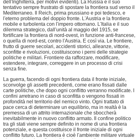
dell'Inghilterra, per motivi evidenti). La Russia e il suo
tentativo sempre frustrato di spostare la frontiera sud verso il
Mediterraneo. Il Reich, prima prussiano e poi tedesco, e
l'eterno problema del doppio fronte. L'Austria e la frontiera
mobile e turbolenta con l'impero ottomano. L'Italia e il suo
dilemma strategico, dall'unità al maggio del 1915, se
fortificare la frontiera di nord-ovest, in funzione anti-francese,
o quella di nord-est, contro l'Austria. E così via. Le frontiere,
frutto di guerre secolari, accidenti storici, alleanze, vittorie,
sconfitte e rivoluzioni, costituiscono i perni delle strategie
politiche e militari. Frontiere da rafforzare, modificare,
estendere, integrare, correggere in un processo di crisi
senza fine.
La guerra, facendo di ogni frontiera data il fronte iniziale,
sconvolge gli assetti precedenti, come erano fissati dalle
carte politiche, che dopo ogni conflitto verranno modificate. I
confini arretrano in caso di sconfitta o vengono fissati in
profondità nel territorio del nemico vinto. Ogni trattato di
pace cerca di determinare un equilibrio, ma in realtà è la
premessa di un attrito internazionale che sboccherà
inevitabilmente in nuovo conflitto armato. Il confine politico
tra gli stati viene sempre definito in nome di una frontiera
potenziale, e questa costituisce il fronte iniziale di ogni
conflitto futuro. La frontiera è cioè l'ambiente militare virtuale