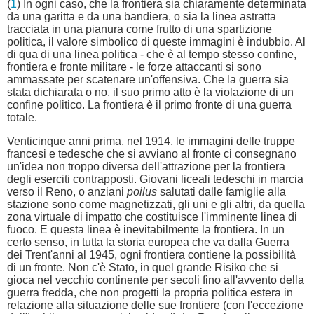
(
1
) In ogni caso, che la frontiera sia chiaramente determinata
da una garitta e da una bandiera, o sia la linea astratta
tracciata in una pianura come frutto di una spartizione
politica, il valore simbolico di queste immagini è indubbio. Al
di qua di una linea politica - che è al tempo stesso confine,
frontiera e fronte militare - le forze attaccanti si sono
ammassate per scatenare un'offensiva. Che la guerra sia
stata dichiarata o no, il suo primo atto è la violazione di un
confine politico. La frontiera è il primo fronte di una guerra
totale.
Venticinque anni prima, nel 1914, le immagini delle truppe
francesi e tedesche che si avviano al fronte ci consegnano
un'idea non troppo diversa dell'attrazione per la frontiera
degli eserciti contrapposti. Giovani liceali tedeschi in marcia
verso il Reno, o anziani
poilus
salutati dalle famiglie alla
stazione sono come magnetizzati, gli uni e gli altri, da quella
zona virtuale di impatto che costituisce l'imminente linea di
fuoco. E questa linea è inevitabilmente la frontiera. In un
certo senso, in tutta la storia europea che va dalla Guerra
dei Trent'anni al 1945, ogni frontiera contiene la possibilità
di un fronte. Non c'è Stato, in quel grande Risiko che si
gioca nel vecchio continente per secoli fino all'avvento della
guerra fredda, che non progetti la propria politica estera in
relazione alla situazione delle sue frontiere (con l'eccezione