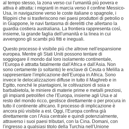
al tempo stesso, la zona verso cui l'umanità più povera e
attiva è attratta: i migranti in marcia verso il confine Messico-
Usa, in navigazione verso le coste italiane o spagnole, i
filippini che si trasferiscono nei paesi produttori di petrolio o
in Giappone, le navi fantasma di derelitti che allertano la
guardia costiera australiana. La frontiera rappresenta così,
insieme, la grande faglia dell'umanità e la linea in cui
avvengono gli scambi più fitti e ineguali.
Questo processo è visibile più che altrove nell'espansione
europea. Mentre gli Stati Uniti possono tentare di
soggiogare il mondo dal loro isolamento continentale,
l'Europa è attratta fatalmente dall'Africa e dall'Asia. Non
sono certamente (o soltanto) le enclave di Ceuta o Melilla a
rappresentare l'implicazione dell'Europa in Africa. Sono
invece le delocalizzazioni diffuse in tutto il Maghreb e in
Egitto, nonché le piantagioni, le coltivazioni di soia e
barbabietola, le miniere di materie prime e metalli preziosi,
gli impianti petroliferi che l'Europa, insieme agli Usa e al
resto del mondo ricco, gestisce direttamente o per procura in
tutto il continente africano. Il processo di implicazione è
ancora più visibile a est. Oggi, l'Europa confina già
direttamente con l'Asia centrale e quindi potenzialmente,
attraverso i suoi paesi tributari, con la Cina. Domani, con
l'ingresso a qualsiasi titolo della Turchia nell'Unione