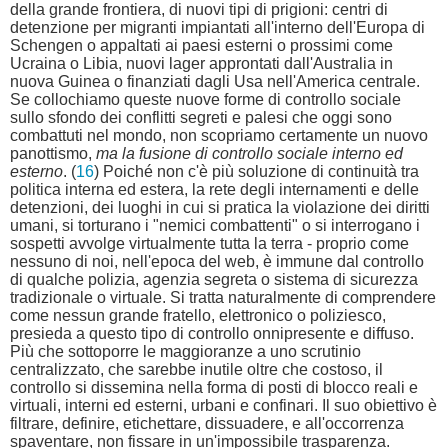
della grande frontiera, di nuovi tipi di prigioni: centri di
detenzione per migranti impiantati all'interno dell'Europa di
Schengen o appaltati ai paesi esterni o prossimi come
Ucraina o Libia, nuovi lager approntati dall'Australia in
nuova Guinea o finanziati dagli Usa nell'America centrale.
Se collochiamo queste nuove forme di controllo sociale
sullo sfondo dei conflitti segreti e palesi che oggi sono
combattuti nel mondo, non scopriamo certamente un nuovo
panottismo,
ma la fusione di controllo sociale interno ed
esterno
. (
16
) Poiché non c'è più soluzione di continuità tra
politica interna ed estera, la rete degli internamenti e delle
detenzioni, dei luoghi in cui si pratica la violazione dei diritti
umani, si torturano i "nemici combattenti" o si interrogano i
sospetti avvolge virtualmente tutta la terra - proprio come
nessuno di noi, nell'epoca del web, è immune dal controllo
di qualche polizia, agenzia segreta o sistema di sicurezza
tradizionale o virtuale. Si tratta naturalmente di comprendere
come nessun grande fratello, elettronico o poliziesco,
presieda a questo tipo di controllo onnipresente e diffuso.
Più che sottoporre le maggioranze a uno scrutinio
centralizzato, che sarebbe inutile oltre che costoso, il
controllo si dissemina nella forma di posti di blocco reali e
virtuali, interni ed esterni, urbani e confinari. Il suo obiettivo è
filtrare, definire, etichettare, dissuadere, e all'occorrenza
spaventare, non fissare in un'impossibile trasparenza.