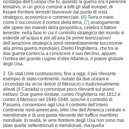
nostalgia dell'Europa che fu, quando la guerra era il perenne
tentativo, in un gioco comune a tutti gli stati europei, di
fissare frontiere terrestri favorevoli dal punto di vista
strategico, economico e commerciale. (
6
)
Terra e mare
,
come il successivo
Il nomos della terra
, (
7
) analogamente
alle opere dei maestri della geopolitica, celebra il fattore
terrestre, nella fase in cui il controllo strategico del mondo si
estende all'acqua e poi all'aria (le prime teorizzazioni
dell'aviazione strategica sono immediatamente successive
alla prima guerra mondiale). Dietro l'Inghilterra, che tra le
due guerre comincia a conoscere il suo declino, appare
l'ombra del grande cugino d'oltre Atlantico, il potere globale
degli Usa.
2. Gli stati Uniti costituiscono, fino a oggi, il più rilevante
esempio di stato-continente, isolato da due oceani e
circondato da vicini deboli (il Messico) o tradizionalmente
alleati (il Canada) o comunque poco rilevanti sul piano
militare. Due guerre limitate, contro l'Inghilterra nel 1812 e
contro il Messico nel 1846-1848, nonché il controllo di
Panama, consentono agli Usa il controllo dell'intero
continente nord-americano, oltre che dell'America centrale e
meridionale e di una quota rilevante del traffico marittimo
mondiale. In realtà, le vere frontiere degli Usa non sono mai
state quelle settentrionali e meridionali, ma quella