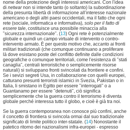
nome della protezione degli interessi americani. Con l'idea
di
netwar
non si intende tanto (o soltanto) la subordinazione
della presunta libertà di informazione all'interesse nazionale
americano o degli altri paesi occidentali, ma il fatto che ogni
rete (sociale, informatica e informativa),
solo per il fatto di
essere tale
, costituisce una possibile minaccia alla
"sicurezza internazionale". (
13
) Ogni rete è potenzialmente
globale e quindi un campo virtuale di intervento o contro-
intervento armato. È per questo motivo che, accanto ai fronti
militari tradizionali (che comunque continuano a proliferare
là dove esistano poste del conflitto definite dalle condizioni
geografiche o comunque territoriali, come l'esistenza di "stati
canaglia", centrali terroristiche o semplicemente risorse
naturali) si sviluppano fronti svincolati da frontiere e confini.
Se i sevizi segreti Usa, in collaborazione con quelli europei,
catturano presunti terroristi islamici in Svezia, Pakistan o in
Italia, li smistano in Egitto per essere "interrogati" o a
Guantanamo per essere "detenuti", ciò significa
semplicemente che la guerra contro il terrorismo è diventa
globale perché interessa tutto il globo, e cioè è già tra noi.
Se la guerra contemporanea non conosce più confini, anche
il concetto di frontiera si svincola ormai dal suo tradizionale
significato di limite politico inter-statale. (
14
) Nonostante il
patetico ritorno dei nazionalismi infra-europei - espresso