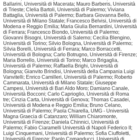
Ballarini, Università di Macerata; Mauro Barberis, Università
di Trieste; Clelia Bartoli, Università di Palermo; Viviana
Battaglia, Università di Palermo; Barbara Giovanna Bello,
Università di Milano Statale; Francesco Belvisi, Università di
Modena e Reggio Emilia; Maria Giulia Bernardini, Università
di Ferrara; Francesco Biondo, Università di Palermo;
Giovanni Bisogni, Università di Salerno; Cecilia Blengino,
Università di Torino; Silvio Bologna, Università di Palermo;
Silvia Borelli, Università di Ferrara; Marco Borraccetti,
Università di Bologna; Carlo Botrugno, Università di Firenze;
Maria Borrello, Università di Torino; Marco Brigaglia,
Università di Palermo; Raffaella Brighi, Università di
Bologna; Gianvito Brindisi, Università della Campania Luigi
Vanvitelli; Enrico Camilleri, Università di Palermo; Roberto
Cammarata, Università di Milano Statale; Giuseppe
Campesi, Università di Bari Aldo Moro; Damiano Canale,
Università Bocconi; Carlo Caprioglio, Università di Roma
tre; Cinzia Carta, Università di Genova; Thomas Casadei,
Università di Modena e Reggio Emilia; Bruno Celano,
Università di Palermo; Paola Chiarella, UMG - Università
Magna Graecia di Catanzaro; William Chiaromonte,
Università di Firenze; Daniela Chinnici, Università di
Palermo; Fabio Ciaramelli Università di Napoli Federico II;
Luigi Cinquemani, Università di Palermo; Sofia Ciuffoletti,
Università di Firenze; Paolo Comanducci, Università di