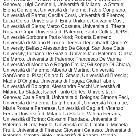
Genova; Luigi Cominelli, Università di Milano La Statale;
Elena Consiglio, Università di Palermo; Fabio Corigliano,
Università di Parma; Cecilia Corsi, Università di Firenze;
Lucia Corso, Università di Enna Unikore; Giovanni Cosi,
Università di Siena; Marco Cossutta, Università di Trieste;
Rosaria Crupi, Università di Palermo; Paolo Cuttitta, IDPS,
Université Sorbonne Paris-Nord; Roberta Dameno,
Università di Milano Bicocca; Teresa Degenhardt, Queen's
University Belfast; Alessandro De Giorgi, San Jose State
University; Luciana De Grazia, Università di Palermo; Cinzia
De Marco, Università di Palermo; Francesco De Vanna
Università di Modena e Reggio Emilia; Giuseppe Di Chiara,
Università di Palermo; Alberto di Martino, Università
Sant'Anna di Pisa; Chiara Di Stasio, Università di Brescia;
Madia D'Onghia, Università di Foggia; Giulia Fabini,
Università di Bologna; Alessandra Facchi Università di
Milano La Statale; Isabel Fanlo Cortès, Università di
Genova; Carla Faralli, Università di Bologna; Simona Feci,
Università di Palermo; Luigi Ferrajoli, Università Roma tre;
Maria Rosaria Ferrarese, Università di Cagliari; Vicenzo
Ferrari Università di Milano La Statale; Valeria Ferraris,
Università di Torino; Giovanni Fiandaca, Università di
Palermo; Nicola Fiorita, Università della Calabria; Micaela
Frulli, Università di Firenze; Giovanni Galasso, Università di
Palermo; Orsetta Giolo, Università di Ferrara; Valeria