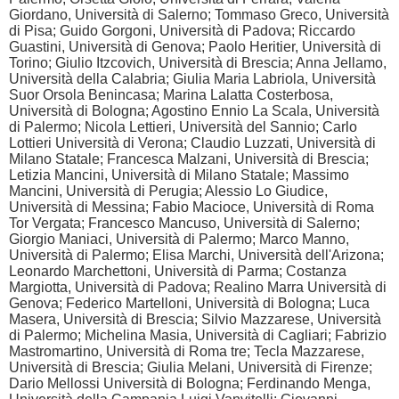
Giordano, Università di Salerno; Tommaso Greco, Università
di Pisa; Guido Gorgoni, Università di Padova; Riccardo
Guastini, Università di Genova; Paolo Heritier, Università di
Torino; Giulio Itzcovich, Università di Brescia; Anna Jellamo,
Università della Calabria; Giulia Maria Labriola, Università
Suor Orsola Benincasa; Marina Lalatta Costerbosa,
Università di Bologna; Agostino Ennio La Scala, Università
di Palermo; Nicola Lettieri, Università del Sannio; Carlo
Lottieri Università di Verona; Claudio Luzzati, Università di
Milano Statale; Francesca Malzani, Università di Brescia;
Letizia Mancini, Università di Milano Statale; Massimo
Mancini, Università di Perugia; Alessio Lo Giudice,
Università di Messina; Fabio Macioce, Università di Roma
Tor Vergata; Francesco Mancuso, Università di Salerno;
Giorgio Maniaci, Università di Palermo; Marco Manno,
Università di Palermo; Elisa Marchi, Università dell'Arizona;
Leonardo Marchettoni, Università di Parma; Costanza
Margiotta, Università di Padova; Realino Marra Università di
Genova; Federico Martelloni, Università di Bologna; Luca
Masera, Università di Brescia; Silvio Mazzarese, Università
di Palermo; Michelina Masia, Università di Cagliari; Fabrizio
Mastromartino, Università di Roma tre; Tecla Mazzarese,
Università di Brescia; Giulia Melani, Università di Firenze;
Dario Mellossi Università di Bologna; Ferdinando Menga,