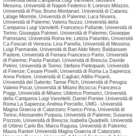
Università della Campania Luigi Vanvitelli; Giovanni
Messina, Università di Napoli Federico II; Lorenzo Milazzo,
Università di Pisa; Bruno Montanari, Università di Catania;
Lalage Mormile, Università di Palermo; Luca Nivarra,
Università di Palermo; Valeria Nuzzo, Università della
Campania Luigi Vanvitelli; Francesco Pallante, Università di
Torino; Giuseppa Palmeri, Università di Palermo; Giuseppe
Palmisano, Università Roma tre; Letizia Palumbo, Università
Ca Foscari di Venezia; Lina Panella, Università di Messina;
Luigi Pannarale, Università di Bari Aldo Moro; Baldassare
Pastore, Università di Ferrara Francesco Parisi, Università
di Palermo; Paola Parolari, Università di Brescia; Davide
Petrini, Università di Torino; Stefano Pietropaoli, Università
di Firenze; Cesare Pinelli, Università di Roma La Sapienza;
Anna Pintore, Università di Cagliari; Attilio Pisanò,
Università del Salento; Tamar Pitch, Università di Perugia;
Valerio Pocar, Università di Milano Bicocca; Francesca
Poggi, Università di Milano; Ulderico Pomarici, Università
della Campania Luigi Vanvitelli; Daniel Pomier, Università di
Roma La Sapienza; Andrea Porciello, UMG - Università
Magna Graecia di Catanzaro; Franco Prina, Università di
Torino; Alessandro Purpura, Università di Palermo; Susanna
Pozzolo, Università di Brescia; Isabella Quadrelli, Università
di Urbino Carlo Bo; Marco Ragusa, Università di Palermo;
Maura Ranieri Università Magna Graecia di Catanzaro;