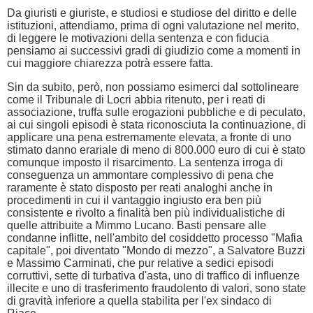
Da giuristi e giuriste, e studiosi e studiose del diritto e delle
istituzioni, attendiamo, prima di ogni valutazione nel merito,
di leggere le motivazioni della sentenza e con fiducia
pensiamo ai successivi gradi di giudizio come a momenti in
cui maggiore chiarezza potrà essere fatta.
Sin da subito, però, non possiamo esimerci dal sottolineare
come il Tribunale di Locri abbia ritenuto, per i reati di
associazione, truffa sulle erogazioni pubbliche e di peculato,
ai cui singoli episodi è stata riconosciuta la continuazione, di
applicare una pena estremamente elevata, a fronte di uno
stimato danno erariale di meno di 800.000 euro di cui è stato
comunque imposto il risarcimento. La sentenza irroga di
conseguenza un ammontare complessivo di pena che
raramente è stato disposto per reati analoghi anche in
procedimenti in cui il vantaggio ingiusto era ben più
consistente e rivolto a finalità ben più individualistiche di
quelle attribuite a Mimmo Lucano. Basti pensare alle
condanne inflitte, nell'ambito del cosiddetto processo "Mafia
capitale", poi diventato "Mondo di mezzo", a Salvatore Buzzi
e Massimo Carminati, che pur relative a sedici episodi
corruttivi, sette di turbativa d'asta, uno di traffico di influenze
illecite e uno di trasferimento fraudolento di valori, sono state
di gravità inferiore a quella stabilita per l'ex sindaco di