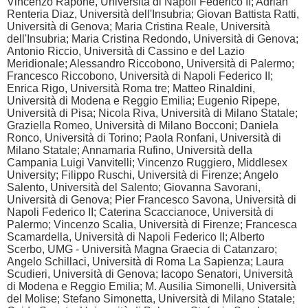
Vincenzo Rapone, Università di Napoli Federico II; Adrian
Renteria Diaz, Università dell'Insubria; Giovan Battista Ratti,
Università di Genova; Maria Cristina Reale, Università
dell'Insubria; Maria Cristina Redondo, Università di Genova;
Antonio Riccio, Università di Cassino e del Lazio
Meridionale; Alessandro Riccobono, Università di Palermo;
Francesco Riccobono, Università di Napoli Federico II;
Enrica Rigo, Università Roma tre; Matteo Rinaldini,
Università di Modena e Reggio Emilia; Eugenio Ripepe,
Università di Pisa; Nicola Riva, Università di Milano Statale;
Graziella Romeo, Università di Milano Bocconi; Daniela
Ronco, Università di Torino; Paola Ronfani, Università di
Milano Statale; Annamaria Rufino, Università della
Campania Luigi Vanvitelli; Vincenzo Ruggiero, Middlesex
University; Filippo Ruschi, Università di Firenze; Angelo
Salento, Università del Salento; Giovanna Savorani,
Università di Genova; Pier Francesco Savona, Università di
Napoli Federico II; Caterina Scaccianoce, Università di
Palermo; Vincenzo Scalia, Università di Firenze; Francesca
Scamardella, Università di Napoli Federico II; Alberto
Scerbo, UMG - Università Magna Graecia di Catanzaro;
Angelo Schillaci, Università di Roma La Sapienza; Laura
Scudieri, Università di Genova; Iacopo Senatori, Università
di Modena e Reggio Emilia; M. Ausilia Simonelli, Università
del Molise; Stefano Simonetta, Università di Milano Statale;