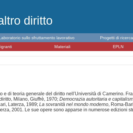
altro diritto
Laboratorio sullo sfruttamento lavorativo
Progetti di ricerca
igranti
Materiali
EPLN
itto e di teoria generale del diritto nell'Università di Camerino. F
iritto
, Milano, Giuffrè, 1970;
Democrazia autoritaria e capitalis
ri, Laterza, 1989;
La sovranità nel mondo moderno
, Roma-Bari
erza, 2001. Le sue opere sono apparse in numerose edizioni stra