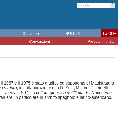
Cer
Convenzioni
RUEBES
La ODV
Convenzioni
Progetti finanziati
ra il 1967 e il 1975 è stato giudice ed esponente di Magistratura
mo maturo
, in collaborazione con D. Zolo, Milano, Feltrinelli,
, Laterza, 1997;
La cultura giuridica nell'Italia del Novecento
,
niere, in particolare in ambito spagnolo e latino-americano.