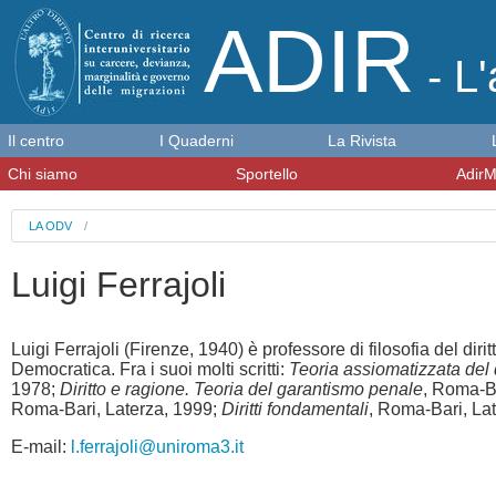
ADIR
- L'
Il centro
I Quaderni
La Rivista
Chi siamo
Sportello
AdirM
LA ODV
/
Luigi Ferrajoli
Luigi Ferrajoli (Firenze, 1940) è professore di filosofia del dir
Democratica. Fra i suoi molti scritti:
Teoria assiomatizzata del d
1978;
Diritto e ragione. Teoria del garantismo penale
, Roma-Ba
Roma-Bari, Laterza, 1999;
Diritti fondamentali
, Roma-Bari, Lat
E-mail:
l.ferrajoli@uniroma3.it