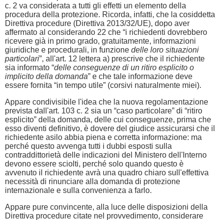
c. 2 va considerata a tutti gli effetti un elemento della
procedura della protezione. Ricorda, infatti, che la cosiddetta
Direttiva procedure (Direttiva 2013/32/UE), dopo aver
affermato al considerando 22 che “i richiedenti dovrebbero
ricevere già in primo grado, gratuitamente, informazioni
giuridiche e procedurali, in funzione
delle loro situazioni
particolari
”, all'art. 12 lettera a) prescrive che il richiedente
sia informato “
delle conseguenze di un ritiro esplicito o
implicito della domanda
” e che tale informazione deve
essere fornita “in tempo utile” (corsivi naturalmente miei).
Appare condivisibile l'idea che la nuova regolamentazione
prevista dall'art. 103 c. 2 sia un “caso particolare” di “ritiro
esplicito” della domanda, delle cui conseguenze, prima che
esso diventi definitivo, è dovere del giudice assicurarsi che il
richiedente asilo abbia piena e corretta informazione: ma
perché questo avvenga tutti i dubbi esposti sulla
contraddittorietà delle indicazioni del Ministero dell'Interno
devono essere sciolti, perché solo quando questo è
avvenuto il richiedente avrà una quadro chiaro sull'effettiva
necessità di rinunciare alla domanda di protezione
internazionale e sulla convenienza a farlo.
Appare pure convincente, alla luce delle disposizioni della
Direttiva procedure citate nel provvedimento, considerare