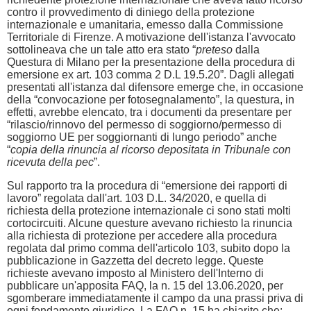
contro il provvedimento di diniego della protezione
internazionale e umanitaria, emesso dalla Commissione
Territoriale di Firenze. A motivazione dell'istanza l'avvocato
sottolineava che un tale atto era stato “
preteso
dalla
Questura di Milano per la presentazione della procedura di
emersione ex art. 103 comma 2 D.L 19.5.20”. Dagli allegati
presentati all'istanza dal difensore emerge che, in occasione
della “convocazione per fotosegnalamento”, la questura, in
effetti, avrebbe elencato, tra i documenti da presentare per
“rilascio/rinnovo del permesso di soggiorno/permesso di
soggiorno UE per soggiornanti di lungo periodo” anche
“
copia della rinuncia al ricorso depositata in Tribunale con
ricevuta della pec
”.
Sul rapporto tra la procedura di “emersione dei rapporti di
lavoro” regolata dall'art. 103 D.L. 34/2020, e quella di
richiesta della protezione internazionale ci sono stati molti
cortocircuiti. Alcune questure avevano richiesto la rinuncia
alla richiesta di protezione per accedere alla procedura
regolata dal primo comma dell'articolo 103, subito dopo la
pubblicazione in Gazzetta del decreto legge. Queste
richieste avevano imposto al Ministero dell'Interno di
pubblicare un'apposita FAQ, la n. 15 del 13.06.2020, per
sgomberare immediatamente il campo da una prassi priva di
ogni fondamento giuridico. La FAQ n. 15 ha chiarito che: