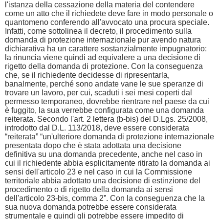
l'istanza della cessazione della materia del contendere
come un atto che il richiedete deve fare in modo personale o
quantomeno conferendo all'avvocato una procura speciale.
Infatti, come sottolinea il decreto, il procedimento sulla
domanda di protezione internazionale pur avendo natura
dichiarativa ha un carattere sostanzialmente impugnatorio:
la rinuncia viene quindi ad equivalere a una decisione di
rigetto della domanda di protezione. Con la conseguenza
che, se il richiedente decidesse di ripresentarla,
banalmente, perché sono andate vane le sue speranze di
trovare un lavoro, per cui, scaduti i sei mesi coperti dal
permesso temporaneo, dovrebbe rientrare nel paese da cui
è fuggito, la sua verrebbe configurata come una domanda
reiterata. Secondo l'art. 2 lettera (b-bis) del D.Lgs. 25/2008,
introdotto dal D.L. 113/2018, deve essere considerata
“reiterata” “un'ulteriore domanda di protezione internazionale
presentata dopo che è stata adottata una decisione
definitiva su una domanda precedente, anche nel caso in
cui il richiedente abbia esplicitamente ritirato la domanda ai
sensi dell'articolo 23 e nel caso in cui la Commissione
territoriale abbia adottato una decisione di estinzione del
procedimento o di rigetto della domanda ai sensi
dell'articolo 23-bis, comma 2”. Con la conseguenza che la
sua nuova domanda potrebbe essere considerata
strumentale e quindi gli potrebbe essere impedito di