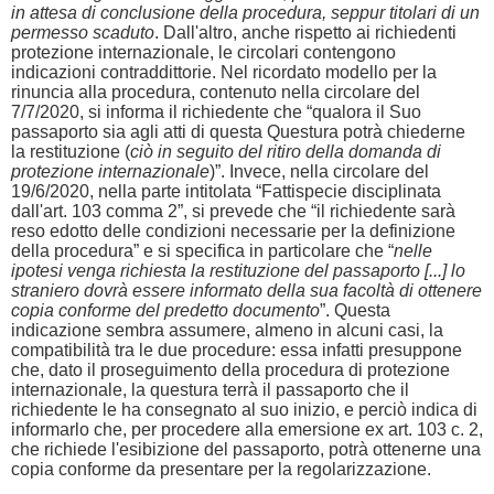
in attesa di conclusione della procedura, seppur titolari di un
permesso scaduto
. Dall'altro, anche rispetto ai richiedenti
protezione internazionale, le circolari contengono
indicazioni contraddittorie. Nel ricordato modello per la
rinuncia alla procedura, contenuto nella circolare del
7/7/2020, si informa il richiedente che “qualora il Suo
passaporto sia agli atti di questa Questura potrà chiederne
la restituzione (
ciò in seguito del ritiro della domanda di
protezione internazionale
)”. Invece, nella circolare del
19/6/2020, nella parte intitolata “Fattispecie disciplinata
dall'art. 103 comma 2”, si prevede che “il richiedente sarà
reso edotto delle condizioni necessarie per la definizione
della procedura” e si specifica in particolare che “
nelle
ipotesi venga richiesta la restituzione del passaporto [...] lo
straniero dovrà essere informato della sua facoltà di ottenere
copia conforme del predetto documento
”. Questa
indicazione sembra assumere, almeno in alcuni casi, la
compatibilità tra le due procedure: essa infatti presuppone
che, dato il proseguimento della procedura di protezione
internazionale, la questura terrà il passaporto che il
richiedente le ha consegnato al suo inizio, e perciò indica di
informarlo che, per procedere alla emersione ex art. 103 c. 2,
che richiede l'esibizione del passaporto, potrà ottenerne una
copia conforme da presentare per la regolarizzazione.