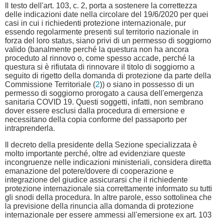
Il testo dell'art. 103, c. 2, porta a sostenere la correttezza
delle indicazioni date nella circolare del 19/6/2020 per quei
casi in cui i richiedenti protezione internazionale, pur
essendo regolarmente presenti sul territorio nazionale in
forza del loro status, siano privi di un permesso di soggiorno
valido (banalmente perché la questura non ha ancora
proceduto al rinnovo o, come spesso accade, perché la
questura si è rifiutata di rinnovare il titolo di soggiorno a
seguito di rigetto della domanda di protezione da parte della
Commissione Territoriale (
2
)) o siano in possesso di un
permesso di soggiorno prorogato a causa dell'emergenza
sanitaria COVID 19. Questi soggetti, infatti, non sembrano
dover essere esclusi dalla procedura di emersione e
necessitano della copia conforme del passaporto per
intraprenderla.
Il decreto della presidente della Sezione specializzata è
molto importante perché, oltre ad evidenziare queste
incongruenze nelle indicazioni ministeriali, considera diretta
emanazione del potere/dovere di cooperazione e
integrazione del giudice assicurarsi che il richiedente
protezione internazionale sia correttamente informato su tutti
gli snodi della procedura. In altre parole, esso sottolinea che
la previsione della rinuncia alla domanda di protezione
internazionale per essere ammessi all'emersione ex art. 103