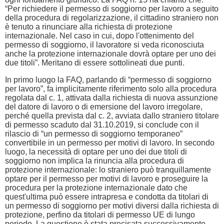
“Per richiedere il permesso di soggiorno per lavoro a seguito
della procedura di regolarizzazione, il cittadino straniero non
è tenuto a rinunciare alla richiesta di protezione
internazionale. Nel caso in cui, dopo l'ottenimento del
permesso di soggiorno, il lavoratore si veda riconosciuta
anche la protezione internazionale dovrà optare per uno dei
due titoli”. Meritano di essere sottolineati due punti.
In primo luogo la FAQ, parlando di “permesso di soggiorno
per lavoro”, fa implicitamente riferimento solo alla procedura
regolata dal c. 1, attivata dalla richiesta di nuova assunzione
del datore di lavoro o di emersione del lavoro irregolare,
perché quella prevista dal c. 2, avviata dallo straniero titolare
di permesso scaduto dal 31.10.2019, si conclude con il
rilascio di “un permesso di soggiorno temporaneo”
convertibile in un permesso per motivi di lavoro. In secondo
luogo, la necessità di optare per uno dei due titoli di
soggiorno non implica la rinuncia alla procedura di
protezione internazionale: lo straniero può tranquillamente
optare per il permesso per motivi di lavoro e proseguire la
procedura per la protezione internazionale dato che
quest'ultima può essere intrapresa e condotta da titolari di
un permesso di soggiorno per motivi diversi dalla richiesta di
protezione, perfino da titolari di permesso UE di lungo
periodo. La questione è stata precisata successivamente