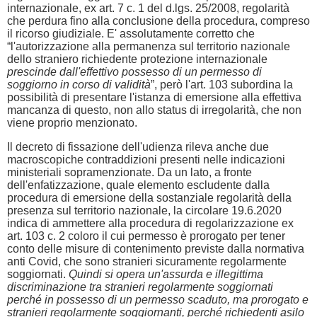
internazionale, ex art. 7 c. 1 del d.lgs. 25/2008, regolarità
che perdura fino alla conclusione della procedura, compreso
il ricorso giudiziale. E' assolutamente corretto che
“l'autorizzazione alla permanenza sul territorio nazionale
dello straniero richiedente protezione internazionale
prescinde dall'effettivo possesso di un permesso di
soggiorno in corso di validità
”, però l'art. 103 subordina la
possibilità di presentare l'istanza di emersione alla effettiva
mancanza di questo, non allo status di irregolarità, che non
viene proprio menzionato.
Il decreto di fissazione dell'udienza rileva anche due
macroscopiche contraddizioni presenti nelle indicazioni
ministeriali sopramenzionate. Da un lato, a fronte
dell'enfatizzazione, quale elemento escludente dalla
procedura di emersione della sostanziale regolarità della
presenza sul territorio nazionale, la circolare 19.6.2020
indica di ammettere alla procedura di regolarizzazione ex
art. 103 c. 2 coloro il cui permesso è prorogato per tener
conto delle misure di contenimento previste dalla normativa
anti Covid, che sono stranieri sicuramente regolarmente
soggiornati.
Quindi si opera un'assurda e illegittima
discriminazione tra stranieri regolarmente soggiornati
perché in possesso di un permesso scaduto, ma prorogato e
stranieri regolarmente soggiornanti, perché richiedenti asilo