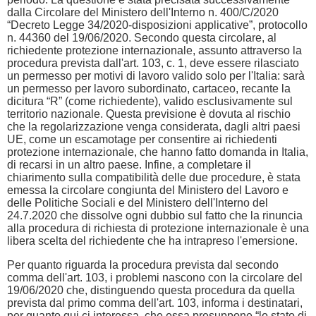
dalla Circolare del Ministero dell'Interno n. 400/C/2020
“Decreto Legge 34/2020-disposizioni applicative”, protocollo
n. 44360 del 19/06/2020. Secondo questa circolare, al
richiedente protezione internazionale, assunto attraverso la
procedura prevista dall'art. 103, c. 1, deve essere rilasciato
un permesso per motivi di lavoro valido solo per l'Italia: sarà
un permesso per lavoro subordinato, cartaceo, recante la
dicitura “R” (come richiedente), valido esclusivamente sul
territorio nazionale. Questa previsione è dovuta al rischio
che la regolarizzazione venga considerata, dagli altri paesi
UE, come un escamotage per consentire ai richiedenti
protezione internazionale, che hanno fatto domanda in Italia,
di recarsi in un altro paese. Infine, a completare il
chiarimento sulla compatibilità delle due procedure, è stata
emessa la circolare congiunta del Ministero del Lavoro e
delle Politiche Sociali e del Ministero dell'Interno del
24.7.2020 che dissolve ogni dubbio sul fatto che la rinuncia
alla procedura di richiesta di protezione internazionale è una
libera scelta del richiedente che ha intrapreso l'emersione.
Per quanto riguarda la procedura prevista dal secondo
comma dell'art. 103, i problemi nascono con la circolare del
19/06/2020 che, distinguendo questa procedura da quella
prevista dal primo comma dell'art. 103, informa i destinatari,
per quanto qui ci interessa, che essa presuppone “lo stato di