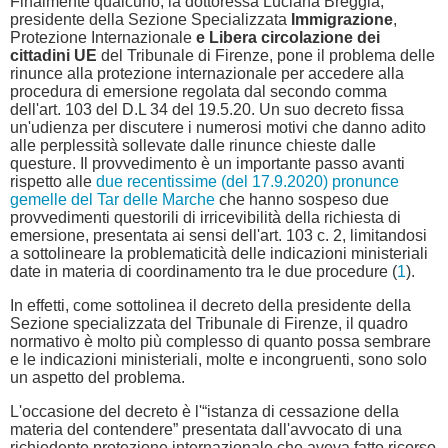
Finalmente qualcuno, la dottoressa Luciana Breggia,
presidente della Sezione Specializzata
Immigrazione
,
Protezione Internazionale
e Libera circolazione dei
cittadini UE
del Tribunale di Firenze, pone il problema delle
rinunce alla protezione internazionale per accedere alla
procedura di emersione regolata dal secondo comma
dell'art. 103 del D.L 34 del 19.5.20. Un suo decreto fissa
un'udienza per discutere i numerosi motivi che danno adito
alle perplessità sollevate dalle rinunce chieste dalle
questure. Il provvedimento è un importante passo avanti
rispetto alle
due recentissime (del 17.9.2020) pronunce
gemelle del Tar delle Marche
che hanno sospeso due
provvedimenti questorili di irricevibilità della richiesta di
emersione, presentata ai sensi dell'art. 103 c. 2, limitandosi
a sottolineare la problematicità delle indicazioni ministeriali
date in materia di coordinamento tra le due procedure (
1
).
In effetti, come sottolinea il decreto della presidente della
Sezione specializzata del Tribunale di Firenze, il quadro
normativo è molto più complesso di quanto possa sembrare
e le indicazioni ministeriali, molte e incongruenti, sono solo
un aspetto del problema.
L'occasione del decreto è l'“istanza di cessazione della
materia del contendere” presentata dall'avvocato di una
richiedente protezione internazionale che aveva fatto ricorso