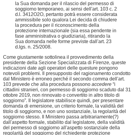
la Sua domanda per il rilascio del permesso di
soggiorno temporaneo, ai sensi dell'art. 103 c. 2
d.l. 3412O2O, pertanto potrà essere considerata
ammissibile solo qualora Lei decida di chiudere
la procedura per il riconoscimento della
protezione internazionale (sia essa pendente in
fase amministrativa o giudiziaria), ritirando la
Sua domanda nelle forme previste dall'art. 23
d.lgs. n. 25/2008.
Come giustamente sottolinea il provvedimento della
presidente della Sezione Specializzata di Firenze, queste
indicazioni date agli operatori delle questure pongono
notevoli problemi. Il presupposto del ragionamento condotto
dal Ministero è erroneo perché il secondo comma dell'art.
103 prevede che alla procedura possono
accedere
“i
cittadini stranieri, con permesso di soggiorno scaduto dal 31
ottobre 2019, non rinnovato o convertito in altro titolo di
soggiorno”. Il legislatore stabilisce quindi, per presentare
domanda di emersione, un criterio formale, la validità del
titolo di soggiorno, e non uno sostanziale, la regolarità del
soggiorno stesso. Il Ministero passa arbitrariamente(?)
dall'aspetto formale, stabilito dal legislatore, della validità
del permesso di soggiorno all'aspetto sostanziale della
regolarità del soggiorno del richiedente protezione