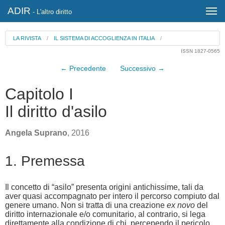
ADIR
- L'altro diritto
LA RIVISTA
/
IL SISTEMA DI ACCOGLIENZA IN ITALIA
/
ISSN 1827-0565
← Precedente
Successivo →
Capitolo I
Il diritto d'asilo
Angela Suprano
, 2016
1. Premessa
Il concetto di “asilo” presenta origini antichissime, tali da
aver quasi accompagnato per intero il percorso compiuto dal
genere umano. Non si tratta di una creazione
ex novo
del
diritto internazionale e/o comunitario, al contrario, si lega
direttamente alla condizione di chi, percependo il pericolo