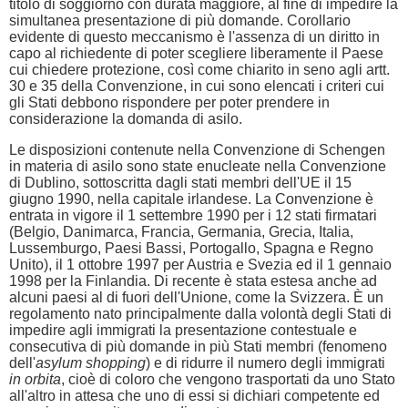
titolo di soggiorno con durata maggiore, al fine di impedire la
simultanea presentazione di più domande. Corollario
evidente di questo meccanismo è l'assenza di un diritto in
capo al richiedente di poter scegliere liberamente il Paese
cui chiedere protezione, così come chiarito in seno agli artt.
30 e 35 della Convenzione, in cui sono elencati i criteri cui
gli Stati debbono rispondere per poter prendere in
considerazione la domanda di asilo.
Le disposizioni contenute nella Convenzione di Schengen
in materia di asilo sono state enucleate nella Convenzione
di Dublino, sottoscritta dagli stati membri dell'UE il 15
giugno 1990, nella capitale irlandese. La Convenzione è
entrata in vigore il 1 settembre 1990 per i 12 stati firmatari
(Belgio, Danimarca, Francia, Germania, Grecia, Italia,
Lussemburgo, Paesi Bassi, Portogallo, Spagna e Regno
Unito), il 1 ottobre 1997 per Austria e Svezia ed il 1 gennaio
1998 per la Finlandia. Di recente è stata estesa anche ad
alcuni paesi al di fuori dell'Unione, come la Svizzera. È un
regolamento nato principalmente dalla volontà degli Stati di
impedire agli immigrati la presentazione contestuale e
consecutiva di più domande in più Stati membri (fenomeno
dell'
asylum shopping
) e di ridurre il numero degli immigrati
in orbita
, cioè di coloro che vengono trasportati da uno Stato
all'altro in attesa che uno di essi si dichiari competente ed