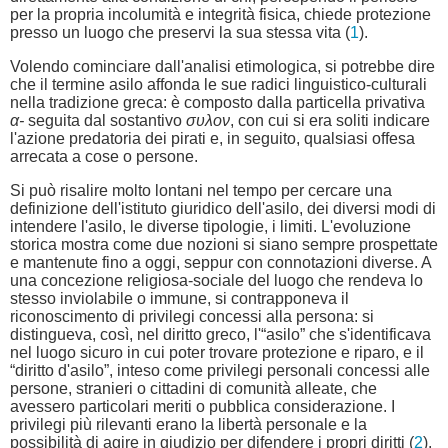
per la propria incolumità e integrità fisica, chiede protezione
presso un luogo che preservi la sua stessa vita (
1
).
Volendo cominciare dall'analisi etimologica, si potrebbe dire
che il termine asilo affonda le sue radici linguistico-culturali
nella tradizione greca: è composto dalla particella privativa
α-
seguita dal sostantivo
συλον
, con cui si era soliti indicare
l'azione predatoria dei pirati e, in seguito, qualsiasi offesa
arrecata a cose o persone.
Si può risalire molto lontani nel tempo per cercare una
definizione dell'istituto giuridico dell'asilo, dei diversi modi di
intendere l'asilo, le diverse tipologie, i limiti. L'evoluzione
storica mostra come due nozioni si siano sempre prospettate
e mantenute fino a oggi, seppur con connotazioni diverse. A
una concezione religiosa-sociale del luogo che rendeva lo
stesso inviolabile o immune, si contrapponeva il
riconoscimento di privilegi concessi alla persona: si
distingueva, così, nel diritto greco, l'“asilo” che s'identificava
nel luogo sicuro in cui poter trovare protezione e riparo, e il
“diritto d'asilo”, inteso come privilegi personali concessi alle
persone, stranieri o cittadini di comunità alleate, che
avessero particolari meriti o pubblica considerazione. I
privilegi più rilevanti erano la libertà personale e la
possibilità di agire in giudizio per difendere i propri diritti (
2
).