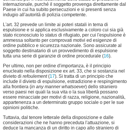
internazionale, purché il soggetto provenga direttamente dal
Paese in cui ha subito persecuzioni e si presenti senza
indugio all'autorità di polizia competente.
L'art. 32 prevede un limite ai poteri statali in tema di
espulsione e si applica esclusivamente a coloro cui sia già
stato riconosciuto lo
status
di rifugiato, per cui l'espulsione è
ammessa soltanto per comprovati motivi ed esigenze di
ordine pubblico e sicurezza nazionale. Sono assicurate al
soggetto destinatario di un provvedimento di espulsione
tutta una serie di garanzie di ordine procedurale (
16
).
Per ultimo, non per ordine d'importanza, è il principio
enucleato nella disposizione ex art. 33, che si sostanzia nel
divieto di
refoulement
(
17
). Si tratta di un principio che
include il divieto di espulsione, estradizione e respingimento
alla frontiera (
in any manner whatsoever
) dello straniero
verso paesi nei quali la sua vita o la sua libertà possano
essere minacciate per motivi di razza, religione, nazionalità,
appartenenza a un determinato gruppo sociale o per le sue
opinioni politiche.
Tuttavia, dal tenore letterale della disposizione e dalle
considerazioni che ne hanno preceduta l'attuazione, si
deduce la mancanza di un diritto in capo allo straniero di