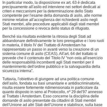
In particolar modo, la disposizione ex art. 63 è dedicata
precipuamente all'asilo ed interviene nei settori dedicati ai
criteri e meccanismi per la determinazione dello Stato
competente per l'esame della domanda di asilo, alle norme
minime relative all'accoglienza dei richiedenti asilo negli
Stati membri, alle procedure applicabili dagli stati membri
per la concessione o revoca dello status di rifugiato.
Benché sia risultata evidente la ritrosia degli Stati ad
abbandonare definitivamente le loro prerogative e i loro ruoli
in materia, il titolo IV del Trattato di Amsterdam ha
rappresentato un passo in avanti verso la creazione di un
sistema comune di asilo (CEAS). All'art. 64 del trattato si
prevede che il contenuto del Titolo IV “non osta all'esercizio
delle responsabilità incombenti agli Stati membri per il
mantenimento dell'ordine pubblico e la salvaguardia della
sicurezza interna”.
Tuttavia, l'obiettivo di giungere ad una politica comune
dell'asilo, fondata su basi umanitarie e antidiscriminatorie,
risulta essere fortemente ridimensionata in particolare da
quanto disposto in seno al Protocollo, nº 29 del'97 annesso
al Trattato i Amsterdam. Esso concerne la disciplina delle
domande di asilo presentate da cittadini di Stati membri
dell'Unione ad altri Stati dell'Unione e stabilisce, sulla base