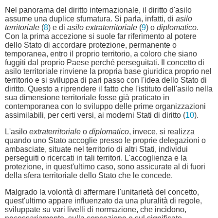
Nel panorama del diritto internazionale, il diritto d'asilo
assume una duplice sfumatura. Si parla, infatti, di
asilo
territoriale
(
8
) e di
asilo extraterritoriale
(
9
) o
diplomatico
.
Con la prima accezione si suole far riferimento al potere
dello Stato di accordare protezione, permanente o
temporanea, entro il proprio territorio, a coloro che siano
fuggiti dal proprio Paese perché perseguitati. Il concetto di
asilo territoriale rinviene la propria base giuridica proprio nel
territorio e si sviluppa di pari passo con l'idea dello Stato di
diritto. Questo a riprendere il fatto che l'istituto dell'asilo nella
sua dimensione territoriale fosse già praticato in
contemporanea con lo sviluppo delle prime organizzazioni
assimilabili, per certi versi, ai moderni Stati di diritto (
10
).
L'asilo
extraterritoriale
o
diplomatico
, invece, si realizza
quando uno Stato accoglie presso le proprie delegazioni o
ambasciate, situate nel territorio di altri Stati, individui
perseguiti o ricercati in tali territori. L'accoglienza e la
protezione, in quest'ultimo caso, sono assicurate al di fuori
della sfera territoriale dello Stato che le concede.
Malgrado la volontà di affermare l'unitarietà del concetto,
quest'ultimo appare influenzato da una pluralità di regole,
sviluppate su vari livelli di normazione, che incidono,