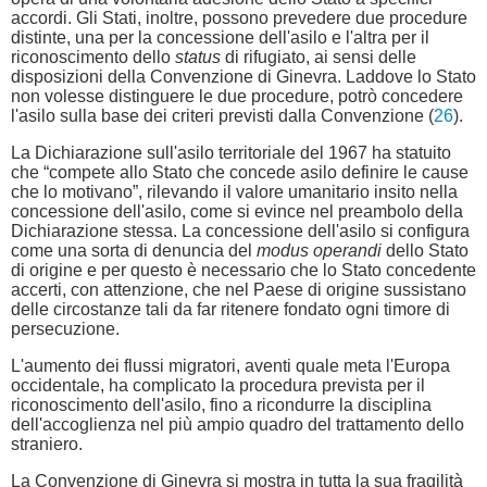
accordi. Gli Stati, inoltre, possono prevedere due procedure
distinte, una per la concessione dell'asilo e l'altra per il
riconoscimento dello
status
di rifugiato, ai sensi delle
disposizioni della Convenzione di Ginevra. Laddove lo Stato
non volesse distinguere le due procedure, potrò concedere
l'asilo sulla base dei criteri previsti dalla Convenzione (
26
).
La Dichiarazione sull'asilo territoriale del 1967 ha statuito
che “compete allo Stato che concede asilo definire le cause
che lo motivano”, rilevando il valore umanitario insito nella
concessione dell'asilo, come si evince nel preambolo della
Dichiarazione stessa. La concessione dell'asilo si configura
come una sorta di denuncia del
modus operandi
dello Stato
di origine e per questo è necessario che lo Stato concedente
accerti, con attenzione, che nel Paese di origine sussistano
delle circostanze tali da far ritenere fondato ogni timore di
persecuzione.
L'aumento dei flussi migratori, aventi quale meta l'Europa
occidentale, ha complicato la procedura prevista per il
riconoscimento dell'asilo, fino a ricondurre la disciplina
dell'accoglienza nel più ampio quadro del trattamento dello
straniero.
La Convenzione di Ginevra si mostra in tutta la sua fragilità