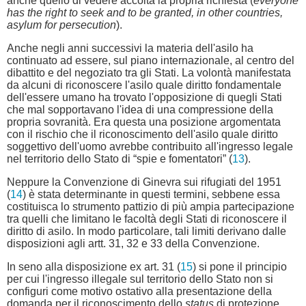
anche quello di vedere accolta la propria richiesta (
everyone
has the right to seek and to be granted, in other countries,
asylum for persecution
).
Anche negli anni successivi la materia dell'asilo ha
continuato ad essere, sul piano internazionale, al centro del
dibattito e del negoziato tra gli Stati. La volontà manifestata
da alcuni di riconoscere l'asilo quale diritto fondamentale
dell'essere umano ha trovato l'opposizione di quegli Stati
che mal sopportavano l'idea di una compressione della
propria sovranità. Era questa una posizione argomentata
con il rischio che il riconoscimento dell'asilo quale diritto
soggettivo dell'uomo avrebbe contribuito all'ingresso legale
nel territorio dello Stato di “spie e fomentatori” (
13
).
Neppure la Convenzione di Ginevra sui rifugiati del 1951
(
14
) è stata determinante in questi termini, sebbene essa
costituisca lo strumento pattizio di più ampia partecipazione
tra quelli che limitano le facoltà degli Stati di riconoscere il
diritto di asilo. In modo particolare, tali limiti derivano dalle
disposizioni agli artt. 31, 32 e 33 della Convenzione.
In seno alla disposizione ex art. 31 (
15
) si pone il principio
per cui l'ingresso illegale sul territorio dello Stato non si
configuri come motivo ostativo alla presentazione della
domanda per il riconoscimento dello
status
di protezione