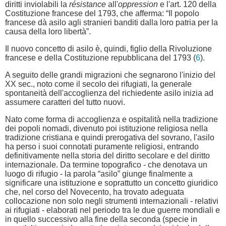
diritti inviolabili la
résistance
all'
oppression
e l'art. 120 della
Costituzione francese del 1793, che afferma: “Il popolo
francese dà asilo agli stranieri banditi dalla loro patria per la
causa della loro libertà”.
Il nuovo concetto di asilo è, quindi, figlio della Rivoluzione
francese e della Costituzione repubblicana del 1793 (
6
).
A seguito delle grandi migrazioni che segnarono l'inizio del
XX sec., noto come il secolo dei rifugiati, la generale
spontaneità dell'accoglienza del richiedente asilo inizia ad
assumere caratteri del tutto nuovi.
Nato come forma di accoglienza e ospitalità nella tradizione
dei popoli nomadi, divenuto poi istituzione religiosa nella
tradizione cristiana e quindi prerogativa del sovrano, l'asilo
ha perso i suoi connotati puramente religiosi, entrando
definitivamente nella storia del diritto secolare e del diritto
internazionale. Da termine topografico - che denotava un
luogo di rifugio - la parola “asilo” giunge finalmente a
significare una istituzione e soprattutto un concetto giuridico
che, nel corso del Novecento, ha trovato adeguata
collocazione non solo negli strumenti internazionali - relativi
ai rifugiati - elaborati nel periodo tra le due guerre mondiali e
in quello successivo alla fine della seconda (specie in