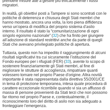
prendere misure atte a gestire più efficacemente i flussi
migratori.
In realtà, gli obiettivi posti a Tampere si sono scontrati con le
politiche di deterrenza e chiusura degli Stati membri che
hanno mostrato, ancora una volta, la loro piena diffidenza
verso un'opera di modifica del proprio sistema d'asilo
interno. Il risultato è stato la “comunitarizzazione di ogni
singolo egoismo nazionale” (
32
) che ha finito per giungere
all'adozione di standard restrittivi anche da parte di quegli
Stati che avevano privilegiato politiche di apertura.
Tuttavia, questo non ha impedito il raggiungimento di alcuni
risultati significativi tra cui sicuramente l'istituzione del
Fondo europeo per i rifugiati (FER) (
33
), avente lo scopo di
sostenere finanziariamente gli Stati membri, al fine di
migliorare le strutture di accoglienza, rimpatriare quanti
volessero tornare nel proprio Paese d'origine. Altra novità
importante è stata rappresentata dalla direttiva 55/2001/CE
in tema di protezione temporanea, intesa quale procedura di
carattere eccezionale ricorribile quando vi sia un afflusso di
massa di persone provenienti da Stati terzi che non possono
far ritorno nel proprio Paese e, contestualmente, il
riconoscimento loro del diritto di asilo non sia adeguato a
fronteggiare l'emergenza.