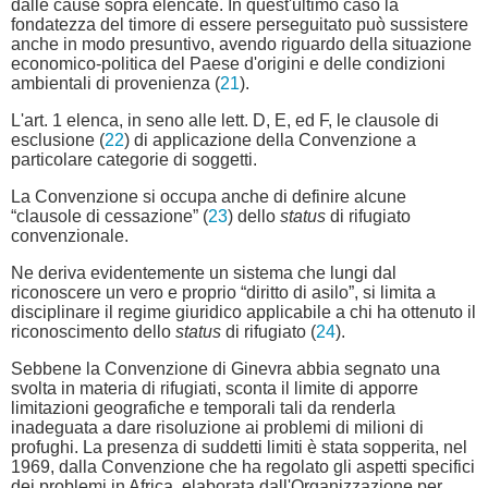
dalle cause sopra elencate. In quest'ultimo caso la
fondatezza del timore di essere perseguitato può sussistere
anche in modo presuntivo, avendo riguardo della situazione
economico-politica del Paese d'origini e delle condizioni
ambientali di provenienza (
21
).
L'art. 1 elenca, in seno alle lett. D, E, ed F, le clausole di
esclusione (
22
) di applicazione della Convenzione a
particolare categorie di soggetti.
La Convenzione si occupa anche di definire alcune
“clausole di cessazione” (
23
) dello
status
di rifugiato
convenzionale.
Ne deriva evidentemente un sistema che lungi dal
riconoscere un vero e proprio “diritto di asilo”, si limita a
disciplinare il regime giuridico applicabile a chi ha ottenuto il
riconoscimento dello
status
di rifugiato (
24
).
Sebbene la Convenzione di Ginevra abbia segnato una
svolta in materia di rifugiati, sconta il limite di apporre
limitazioni geografiche e temporali tali da renderla
inadeguata a dare risoluzione ai problemi di milioni di
profughi. La presenza di suddetti limiti è stata sopperita, nel
1969, dalla Convenzione che ha regolato gli aspetti specifici
dei problemi in Africa, elaborata dall'Organizzazione per