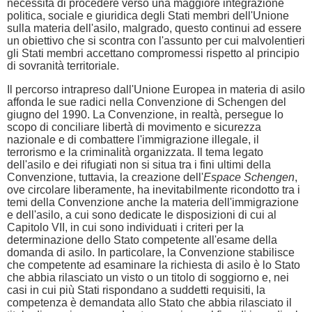
necessità di procedere verso una maggiore integrazione
politica, sociale e giuridica degli Stati membri dell'Unione
sulla materia dell'asilo, malgrado, questo continui ad essere
un obiettivo che si scontra con l'assunto per cui malvolentieri
gli Stati membri accettano compromessi rispetto al principio
di sovranità territoriale.
Il percorso intrapreso dall'Unione Europea in materia di asilo
affonda le sue radici nella Convenzione di Schengen del
giugno del 1990. La Convenzione, in realtà, persegue lo
scopo di conciliare libertà di movimento e sicurezza
nazionale e di combattere l'immigrazione illegale, il
terrorismo e la criminalità organizzata. Il tema legato
dell'asilo e dei rifugiati non si situa tra i fini ultimi della
Convenzione, tuttavia, la creazione dell'
Espace Schengen
,
ove circolare liberamente, ha inevitabilmente ricondotto tra i
temi della Convenzione anche la materia dell'immigrazione
e dell'asilo, a cui sono dedicate le disposizioni di cui al
Capitolo VII, in cui sono individuati i criteri per la
determinazione dello Stato competente all'esame della
domanda di asilo. In particolare, la Convenzione stabilisce
che competente ad esaminare la richiesta di asilo è lo Stato
che abbia rilasciato un visto o un titolo di soggiorno e, nei
casi in cui più Stati rispondano a suddetti requisiti, la
competenza è demandata allo Stato che abbia rilasciato il