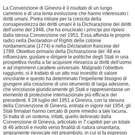
La Convenzione di Ginevra è il risultato di un lungo
cammino e di una lenta evoluzione che hanno interessato i
diritti umani. Pietra miliare per la crescita della
consapevolezza dei diritti umani è la Dichiarazione dei diritti
dell'uomo del 1948, che ha enucleato i principi poi ripresi
dalla stessa Convenzione nel 1951. Essa affonda le proprie
radici nella
Declaration of Rights
delle colonie
nordamericane (1774) e nella
Déclaration
francese del
1789. Obiettivo primario della Dichiarazione del '48 era
influenzare, guidare e dirigere le politiche degli Stati in una
prospettiva rivolta a far acquisire rilevanza ai diritti dell'uomo
e ad imprimervi carattere universale. Malgrado l'obiettivo
raggiunto, si è trattato di un atto mai investito di valore
vincolante e questo ha determinato l'impellente bisogno di
giungere alla creazione di uno strumento di larga adesione,
che vincolasse giuridicamente gli Stati e rappresentasse un
elemento di protezione internazionale più efficace dei
precedenti. Il 28 luglio del 1951 a Ginevra, con la stesura
della Convenzione di Ginevra, entrata in vigore nel 1954, gli
Stati firmatari hanno cercato di porre rimedio a tale lacuna.
Si tratta di un sistema, infatti, quello delineato dalla
Convenzione di Ginevra, articolato in 7 capitoli per un totale
di 46 articoli e rivolto verso finalità di natura umanitaria,
ampiamente rievocate nel preambolo, in cui si fa espresso