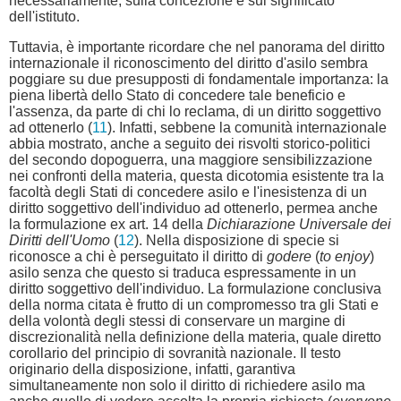
necessariamente, sulla concezione e sul significato
dell'istituto.
Tuttavia, è importante ricordare che nel panorama del diritto
internazionale il riconoscimento del diritto d'asilo sembra
poggiare su due presupposti di fondamentale importanza: la
piena libertà dello Stato di concedere tale beneficio e
l'assenza, da parte di chi lo reclama, di un diritto soggettivo
ad ottenerlo (
11
). Infatti, sebbene la comunità internazionale
abbia mostrato, anche a seguito dei risvolti storico-politici
del secondo dopoguerra, una maggiore sensibilizzazione
nei confronti della materia, questa dicotomia esistente tra la
facoltà degli Stati di concedere asilo e l'inesistenza di un
diritto soggettivo dell'individuo ad ottenerlo, permea anche
la formulazione ex art. 14 della
Dichiarazione Universale dei
Diritti dell'Uomo
(
12
). Nella disposizione di specie si
riconosce a chi è perseguitato il diritto di
godere
(
to enjoy
)
asilo senza che questo si traduca espressamente in un
diritto soggettivo dell'individuo. La formulazione conclusiva
della norma citata è frutto di un compromesso tra gli Stati e
della volontà degli stessi di conservare un margine di
discrezionalità nella definizione della materia, quale diretto
corollario del principio di sovranità nazionale. Il testo
originario della disposizione, infatti, garantiva
simultaneamente non solo il diritto di richiedere asilo ma