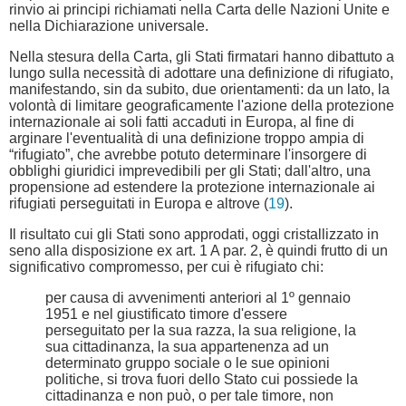
rinvio ai principi richiamati nella Carta delle Nazioni Unite e
nella Dichiarazione universale.
Nella stesura della Carta, gli Stati firmatari hanno dibattuto a
lungo sulla necessità di adottare una definizione di rifugiato,
manifestando, sin da subito, due orientamenti: da un lato, la
volontà di limitare geograficamente l'azione della protezione
internazionale ai soli fatti accaduti in Europa, al fine di
arginare l'eventualità di una definizione troppo ampia di
“rifugiato”, che avrebbe potuto determinare l'insorgere di
obblighi giuridici imprevedibili per gli Stati; dall'altro, una
propensione ad estendere la protezione internazionale ai
rifugiati perseguitati in Europa e altrove (
19
).
Il risultato cui gli Stati sono approdati, oggi cristallizzato in
seno alla disposizione ex art. 1 A par. 2, è quindi frutto di un
significativo compromesso, per cui è rifugiato chi:
per causa di avvenimenti anteriori al 1º gennaio
1951 e nel giustificato timore d'essere
perseguitato per la sua razza, la sua religione, la
sua cittadinanza, la sua appartenenza ad un
determinato gruppo sociale o le sue opinioni
politiche, si trova fuori dello Stato cui possiede la
cittadinanza e non può, o per tale timore, non