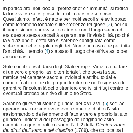
In particolare, nell'idea di “protezione” e “immunità” si radica
la forte valenza religiosa di cui il concetto era intriso.
Quest'ultimo, infatti, è nato e per molti secoli si è sviluppato
come fenomeno fondato sulle credenze religiose (
3
), per cui
il luogo sicuro tendeva a coincidere con il luogo sacro ed
era questa stessa sacralità a garantirne l'inviolabilità, poiché
la violazione di detto sito si sarebbe configurata come
violazione delle regole degli dei. Non è un caso che per tutta
l'antichità, il tempio (
4
) sia stato il luogo che offriva asilo per
antonomasia.
Solo con il consolidarsi degli Stati europei s'inizia a parlare
di un vero e proprio “asilo territoriale”, che trova la sua
matrice nel carattere sacro e inviolabile attribuito dalle
comunità al confine del proprio territorio e nell'esigenza di
garantire l'incolumità dello straniero che ivi si rifugi contro le
eventuali pretese punitive di un altro Stato.
Saranno gli eventi storico-giuridici del XVI-XVII (
5
) sec. ad
operare una considerevole evoluzione del diritto d'asilo,
trasformandolo da fenomeno di fatto a vero e proprio istituto
giuridico. Indicativi del passaggio dall'originario asilo
canonico a quello politico sono: l'art. 2 della
Dichiarazione
dei diritti dell'uomo e del cittadino
(1789), che colloca tra i