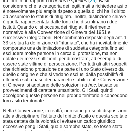
tra loro in un rapporto di
genus
e
species
(
25
). Basti
considerare che la categoria dei legittimati a richiedere asilo
è notevolmente più ampia rispetto a quella di chi ha il diritto
ad assumere lo status di rifugiato. Inoltre, distinzione chiave
è quella rappresentata dalle fonti che disciplinano i due
istituti. Quando ci si occupa dei rifugiati il riferimento
normativo è alla Convenzione di Ginevra del 1951 e
successive integrazioni. Nel combinato disposto degli artt. 1-
33 si situa la definizione di “rifugiato”, che ha inevitabilmente
comportato una delimitazione di suddetta categoria fino ad
escludere molte persone in cerca di protezione, ma non
dotate dei mezzi sufficienti per dimostrare, ad esempio, di
essere state vittime di persecuzione. Per tutti gli altri soggetti
che richiedono protezione da parte di uno Stato diverso da
quello d'origine e che si vedano esclusi dalla possibilità di
ottenerla sulla base dei parametri stabiliti dalle Convenzione
di Ginevra, si adottano delle soluzioni
ad hoc
, basate su
provvedimenti di carattere umanitario. Gli Stati, quindi,
accolgono queste persone nel proprio territorio e concedono
loro asilo territoriale.
Nella Convenzione, in realtà, non sono presenti disposizioni
atte a disciplinare l'istituto del diritto d'asilo e questa scelta è
stata dettata dalla volontà di evitare un carico giuridico
eccessivo per gli Stati, quale sarebbe stato, se fosse stato