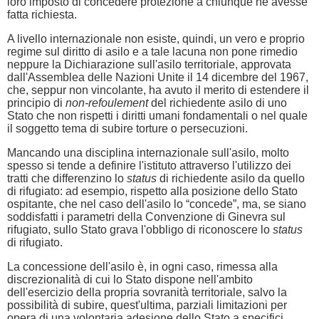
loro imposto di concedere protezione a chiunque ne avesse
fatta richiesta.
A livello internazionale non esiste, quindi, un vero e proprio
regime sul diritto di asilo e a tale lacuna non pone rimedio
neppure la Dichiarazione sull'asilo territoriale, approvata
dall'Assemblea delle Nazioni Unite il 14 dicembre del 1967,
che, seppur non vincolante, ha avuto il merito di estendere il
principio di
non-refoulement
del richiedente asilo di uno
Stato che non rispetti i diritti umani fondamentali o nel quale
il soggetto tema di subire torture o persecuzioni.
Mancando una disciplina internazionale sull'asilo, molto
spesso si tende a definire l'istituto attraverso l'utilizzo dei
tratti che differenzino lo
status
di richiedente asilo da quello
di rifugiato: ad esempio, rispetto alla posizione dello Stato
ospitante, che nel caso dell'asilo lo “concede”, ma, se siano
soddisfatti i parametri della Convenzione di Ginevra sul
rifugiato, sullo Stato grava l'obbligo di riconoscere lo
status
di rifugiato.
La concessione dell'asilo è, in ogni caso, rimessa alla
discrezionalità di cui lo Stato dispone nell'ambito
dell'esercizio della propria sovranità territoriale, salvo la
possibilità di subire, quest'ultima, parziali limitazioni per
opera di una volontaria adesione dello Stato a specifici