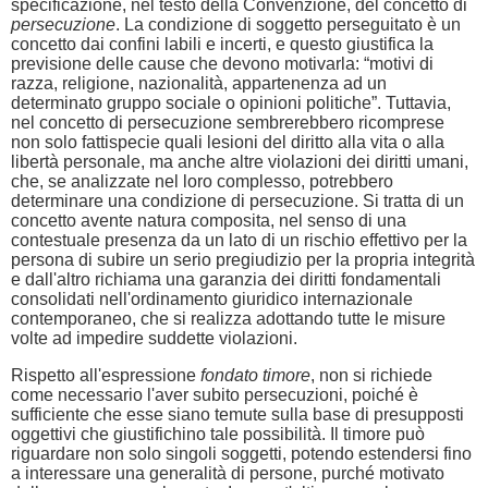
specificazione, nel testo della Convenzione, del concetto di
persecuzione
. La condizione di soggetto perseguitato è un
concetto dai confini labili e incerti, e questo giustifica la
previsione delle cause che devono motivarla: “motivi di
razza, religione, nazionalità, appartenenza ad un
determinato gruppo sociale o opinioni politiche”. Tuttavia,
nel concetto di persecuzione sembrerebbero ricomprese
non solo fattispecie quali lesioni del diritto alla vita o alla
libertà personale, ma anche altre violazioni dei diritti umani,
che, se analizzate nel loro complesso, potrebbero
determinare una condizione di persecuzione. Si tratta di un
concetto avente natura composita, nel senso di una
contestuale presenza da un lato di un rischio effettivo per la
persona di subire un serio pregiudizio per la propria integrità
e dall'altro richiama una garanzia dei diritti fondamentali
consolidati nell'ordinamento giuridico internazionale
contemporaneo, che si realizza adottando tutte le misure
volte ad impedire suddette violazioni.
Rispetto all'espressione
fondato timore
, non si richiede
come necessario l'aver subito persecuzioni, poiché è
sufficiente che esse siano temute sulla base di presupposti
oggettivi che giustifichino tale possibilità. Il timore può
riguardare non solo singoli soggetti, potendo estendersi fino
a interessare una generalità di persone, purché motivato