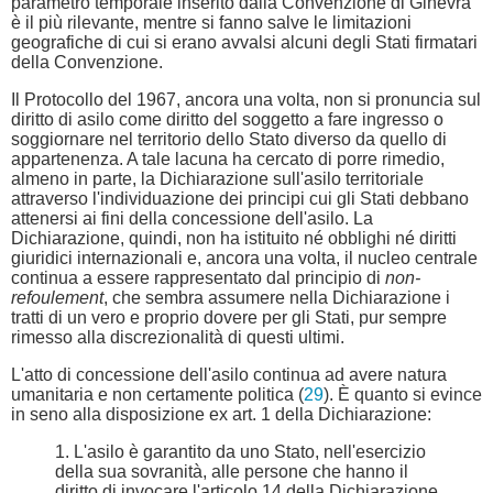
parametro temporale inserito dalla Convenzione di Ginevra
è il più rilevante, mentre si fanno salve le limitazioni
geografiche di cui si erano avvalsi alcuni degli Stati firmatari
della Convenzione.
Il Protocollo del 1967, ancora una volta, non si pronuncia sul
diritto di asilo come diritto del soggetto a fare ingresso o
soggiornare nel territorio dello Stato diverso da quello di
appartenenza. A tale lacuna ha cercato di porre rimedio,
almeno in parte, la Dichiarazione sull'asilo territoriale
attraverso l'individuazione dei principi cui gli Stati debbano
attenersi ai fini della concessione dell'asilo. La
Dichiarazione, quindi, non ha istituito né obblighi né diritti
giuridici internazionali e, ancora una volta, il nucleo centrale
continua a essere rappresentato dal principio di
non-
refoulement
, che sembra assumere nella Dichiarazione i
tratti di un vero e proprio dovere per gli Stati, pur sempre
rimesso alla discrezionalità di questi ultimi.
L'atto di concessione dell'asilo continua ad avere natura
umanitaria e non certamente politica (
29
). È quanto si evince
in seno alla disposizione ex art. 1 della Dichiarazione:
1. L'asilo è garantito da uno Stato, nell'esercizio
della sua sovranità, alle persone che hanno il
diritto di invocare l'articolo 14 della Dichiarazione