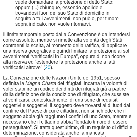
vuole domandare la protezione di detto Stato;
oppure (...) chiunque, essendo apolide e
trovandosi fuori del suo Stato di domicilio in
seguito a tali avvenimenti, non può o, per timore
sopra indicato, non vuole ritornarvi.
Il limite temporale posto dalla Convenzione è da intendersi
come assoluto, mentre si rimette alla volontà degli Stati
contraenti la scelta, al momento della ratifica, di applicare
una riserva geografica e quindi limitare la protezione ai soli
avvenimenti “verificatisi in Europa”, oppure di non ricorre
alla riserva ed “estendere la protezione anche a fatti
verificatisi altrove” (
20
).
La Convenzione delle Nazioni Unite del 1951, spesso
definita la
Magna Charta
dei rifugiati, incarna la volontà di
voler stabilire un codice dei diritti dei rifugiati già a partire
dalla definizione della condizione di rifugiato, che sussiste
al verificarsi, contestualmente, di una serie di requisiti
oggettivi e soggettivi: il soggetto deve trovarsi al di fuori dal
confine del Paese di cui è cittadino, non si richiede che il
soggetto abbia già raggiunto i confini di uno Stato, mentre è
necessario che il cittadino abbia “fondato timore di essere
perseguitato”. Si tratta quest'ultimo, di un requisito di difficile
determinazione, considerata anche la mancata