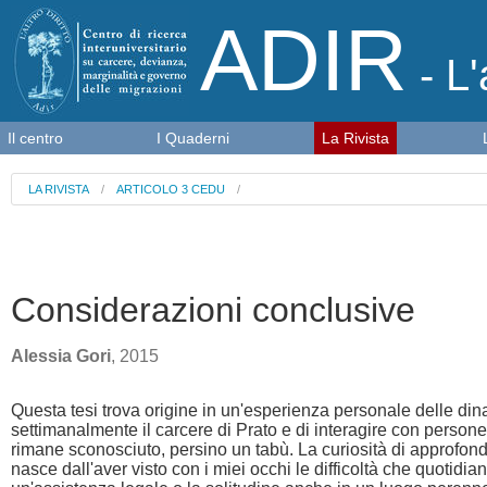
ADIR
- L'
Il centro
I Quaderni
La Rivista
LA RIVISTA
/
ARTICOLO 3 CEDU
/
Considerazioni conclusive
Alessia Gori
, 2015
Questa tesi trova origine in un'esperienza personale delle dina
settimanalmente il carcere di Prato e di interagire con persone
rimane sconosciuto, persino un tabù. La curiosità di approfondire
nasce dall'aver visto con i miei occhi le difficoltà che quotidi