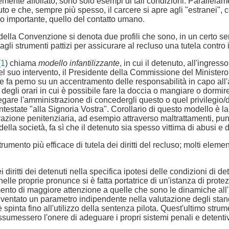
mente affollato, sono solo esempi di tali condizioni. Parallelam
o e che, sempre più spesso, il carcere si apre agli "estranei", c
eno importante, quello del contatto umano.
 3 della Convenzione si denota due profili che sono, in un certo s
gli strumenti pattizi per assicurare al recluso una tutela contro i
(
1
) chiama
modello infantilizzante
, in cui il detenuto, all'ingress
ri. Nel suo intervento, il Presidente della Commissione del Ministero
nte fa perno su un accentramento delle responsabilità in capo al
e degli orari in cui è possibile fare la doccia o mangiare o dormir
regare l'amministrazione di concedergli questo o quel privilegio/
ntestate "alla Signoria Vostra". Corollario di questo modello è la l
azione penitenziaria, ad esempio attraverso maltrattamenti, puniz
o della società, fa sì che il detenuto sia spesso vittima di abusi
strumento più efficace di tutela dei diritti del recluso; molti ele
ritti dei detenuti nella specifica ipotesi delle condizioni di de
nelle proprie pronunce si è fatta portatrice di un'istanza di pro
ento di maggiore attenzione a quelle che sono le dinamiche all
diventato un parametro indipendente nella valutazione degli standa
si è spinta fino all'utilizzo della sentenza pilota. Quest'ultimo s
assumessero l'onere di adeguare i propri sistemi penali e detentiv