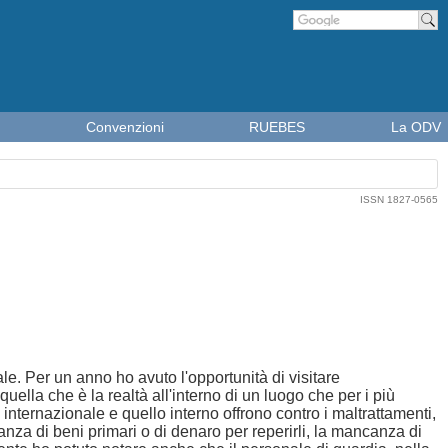
Cer
Convenzioni
RUEBES
La ODV
ISSN 1827-0565
le. Per un anno ho avuto l'opportunità di visitare
ella che è la realtà all'interno di un luogo che per i più
 internazionale e quello interno offrono contro i maltrattamenti,
canza di beni primari o di denaro per reperirli, la mancanza di