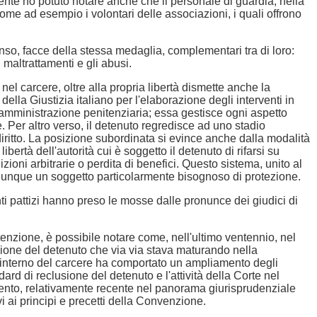
ente ho potuto notare anche che il personale di guardia, nella
ome ad esempio i volontari delle associazioni, i quali offrono
enso, facce della stessa medaglia, complementari tra di loro:
 maltrattamenti e gli abusi.
o nel carcere, oltre alla propria libertà dismette anche la
 della Giustizia italiano per l'elaborazione degli interventi in
l'amministrazione penitenziaria; essa gestisce ogni aspetto
e. Per altro verso, il detenuto regredisce ad uno stadio
diritto. La posizione subordinata si evince anche dalla modalità
ibertà dell'autorità cui è soggetto il detenuto di rifarsi su
ioni arbitrarie o perdita di benefici. Questo sistema, unito al
 e dunque un soggetto particolarmente bisognoso di protezione.
menti pattizi hanno preso le mosse dalle pronunce dei giudici di
tenzione, è possibile notare come, nell'ultimo ventennio, nel
tezione del detenuto che via via stava maturando nella
'interno del carcere ha comportato un ampliamento degli
rd di reclusione del detenuto e l'attività della Corte nel
trumento, relativamente recente nel panorama giurisprudenziale
i ai principi e precetti della Convenzione.