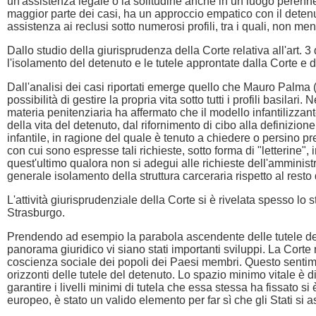
un'assistenza legale o la solitudine anche in un luogo perenne
maggior parte dei casi, ha un approccio empatico con il detenut
assistenza ai reclusi sotto numerosi profili, tra i quali, non m
Dallo studio della giurisprudenza della Corte relativa all'art.
l'isolamento del detenuto e le tutele approntate dalla Corte e da
Dall'analisi dei casi riportati emerge quello che Mauro Palma 
possibilità di gestire la propria vita sotto tutti i profili basila
materia penitenziaria ha affermato che il modello infantilizza
della vita del detenuto, dal rifornimento di cibo alla definizion
infantile, in ragione del quale è tenuto a chiedere o persino p
con cui sono espresse tali richieste, sotto forma di "letterine", i
quest'ultimo qualora non si adegui alle richieste dell'amministr
generale isolamento della struttura carceraria rispetto al rest
L'attività giurisprudenziale della Corte si è rivelata spesso lo 
Strasburgo.
Prendendo ad esempio la parabola ascendente delle tutele dei di
panorama giuridico vi siano stati importanti sviluppi. La Corte 
coscienza sociale dei popoli dei Paesi membri. Questo sentim
orizzonti delle tutele del detenuto. Lo spazio minimo vitale è 
garantire i livelli minimi di tutela che essa stessa ha fissato 
europeo, è stato un valido elemento per far sì che gli Stati si 