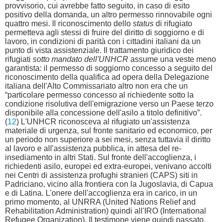
provvisorio, cui avrebbe fatto seguito, in caso di esito
positivo della domanda, un altro permesso rinnovabile ogni
quattro mesi. Il riconoscimento dello
status
di rifugiato
permetteva agli stessi di fruire del diritto di soggiorno e di
lavoro, in condizioni di parità con i cittadini italiani da un
punto di vista assistenziale. Il trattamento giuridico dei
rifugiati
sotto mandato dell'UNHCR
assume una veste meno
garantista: il permesso di soggiorno concesso a seguito del
riconoscimento della qualifica ad opera della Delegazione
italiana dell'Alto Commissariato altro non era che un
“particolare permesso concesso al richiedente sotto la
condizione risolutiva dell'emigrazione verso un Paese terzo
disponibile alla concessione dell'asilo a titolo definitivo”.
(
12
) L'UNHCR riconosceva al rifugiato un'assistenza
materiale di urgenza, sul fronte sanitario ed economico, per
un periodo non superiore a sei mesi, senza tuttavia il diritto
al lavoro e all'assistenza pubblica, in attesa del re-
insediamento in altri Stati. Sul fronte dell'accoglienza, i
richiedenti asilo, europei ed extra-europei, venivano accolti
nei Centri di assistenza profughi stranieri (CAPS) siti in
Padriciano, vicino alla frontiera con la Jugoslavia, di Capua
e di Latina. L'onere dell'accoglienza era in carico, in un
primo momento, al UNRRA (United Nations Relief and
Rehabilitation Administration) quindi all'IRO (International
Refugee Organization). Il testimone viene quindi passato,