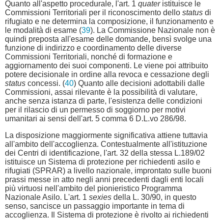
Quanto all'aspetto procedurale, l'art. 1
quater
istituisce le
Commissioni Territoriali per il riconoscimento dello
status
di
rifugiato e ne determina la composizione, il funzionamento e
le modalità di esame (
39
). La Commissione Nazionale non è
quindi preposta all'esame delle domande, bensì svolge una
funzione di indirizzo e coordinamento delle diverse
Commissioni Territoriali, nonché di formazione e
aggiornamento dei suoi componenti. Le viene poi attribuito
potere decisionale in ordine alla revoca e cessazione degli
status
concessi. (
40
) Quanto alle decisioni adottabili dalle
Commissioni, assai rilevante è la possibilità di valutare,
anche senza istanza di parte, l'esistenza delle condizioni
per il rilascio di un permesso di soggiorno per motivi
umanitari ai sensi dell'art. 5 comma 6 D.L.vo 286/98.
La disposizione maggiormente significativa attiene tuttavia
all'ambito dell'accoglienza. Contestualmente all'istituzione
dei Centri di identificazione, l'art. 32 della stessa L.189/02
istituisce un Sistema di protezione per richiedenti asilo e
rifugiati (SPRAR) a livello nazionale, improntato sulle buoni
prassi messe in atto negli anni precedenti dagli enti locali
più virtuosi nell'ambito del pionieristico Programma
Nazionale Asilo. L'art. 1
sexies
della L. 30/90, in questo
senso, sancisce un passaggio importante in tema di
accoglienza. Il Sistema di protezione è rivolto ai richiedenti