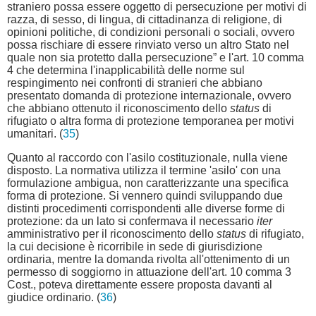
straniero possa essere oggetto di persecuzione per motivi di
razza, di sesso, di lingua, di cittadinanza di religione, di
opinioni politiche, di condizioni personali o sociali, ovvero
possa rischiare di essere rinviato verso un altro Stato nel
quale non sia protetto dalla persecuzione” e l'art. 10 comma
4 che determina l'inapplicabilità delle norme sul
respingimento nei confronti di stranieri che abbiano
presentato domanda di protezione internazionale, ovvero
che abbiano ottenuto il riconoscimento dello
status
di
rifugiato o altra forma di protezione temporanea per motivi
umanitari. (
35
)
Quanto al raccordo con l'asilo costituzionale, nulla viene
disposto. La normativa utilizza il termine 'asilo' con una
formulazione ambigua, non caratterizzante una specifica
forma di protezione. Si vennero quindi sviluppando due
distinti procedimenti corrispondenti alle diverse forme di
protezione: da un lato si confermava il necessario
iter
amministrativo per il riconoscimento dello
status
di rifugiato,
la cui decisione è ricorribile in sede di giurisdizione
ordinaria, mentre la domanda rivolta all'ottenimento di un
permesso di soggiorno in attuazione dell'art. 10 comma 3
Cost., poteva direttamente essere proposta davanti al
giudice ordinario. (
36
)