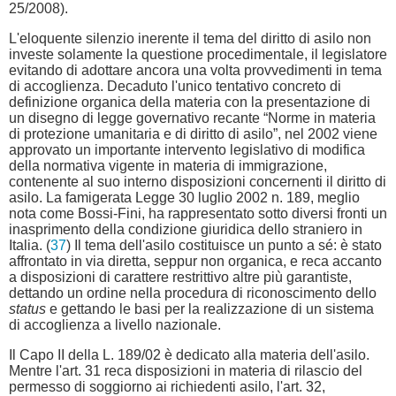
25/2008).
L'eloquente silenzio inerente il tema del diritto di asilo non
investe solamente la questione procedimentale, il legislatore
evitando di adottare ancora una volta provvedimenti in tema
di accoglienza. Decaduto l'unico tentativo concreto di
definizione organica della materia con la presentazione di
un disegno di legge governativo recante “Norme in materia
di protezione umanitaria e di diritto di asilo”, nel 2002 viene
approvato un importante intervento legislativo di modifica
della normativa vigente in materia di immigrazione,
contenente al suo interno disposizioni concernenti il diritto di
asilo. La famigerata Legge 30 luglio 2002 n. 189, meglio
nota come Bossi-Fini, ha rappresentato sotto diversi fronti un
inasprimento della condizione giuridica dello straniero in
Italia. (
37
) Il tema dell'asilo costituisce un punto a sé: è stato
affrontato in via diretta, seppur non organica, e reca accanto
a disposizioni di carattere restrittivo altre più garantiste,
dettando un ordine nella procedura di riconoscimento dello
status
e gettando le basi per la realizzazione di un sistema
di accoglienza a livello nazionale.
Il Capo II della L. 189/02 è dedicato alla materia dell'asilo.
Mentre l'art. 31 reca disposizioni in materia di rilascio del
permesso di soggiorno ai richiedenti asilo, l'art. 32,