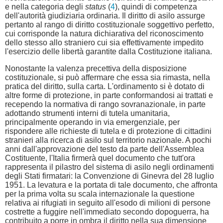
e nella categoria degli
status
(
4
), quindi di competenza
dell'autorità giudiziaria ordinaria. Il diritto di asilo assurge
pertanto al rango di diritto costituzionale soggettivo perfetto,
cui corrisponde la natura dichiarativa del riconoscimento
dello stesso allo straniero cui sia effettivamente impedito
l'esercizio delle libertà garantite dalla Costituzione italiana.
Nonostante la valenza precettiva della disposizione
costituzionale, si può affermare che essa sia rimasta, nella
pratica del diritto, sulla carta. L'ordinamento si è dotato di
altre forme di protezione, in parte conformandosi ai trattati e
recependo la normativa di rango sovranazionale, in parte
adottando strumenti interni di tutela umanitaria,
principalmente operando in via emergenziale, per
rispondere alle richieste di tutela e di protezione di cittadini
stranieri alla ricerca di asilo sul territorio nazionale. A pochi
anni dall'approvazione del testo da parte dell'Assemblea
Costituente, l'Italia firmerà quel documento che tutt'ora
rappresenta il pilastro del sistema di asilo negli ordinamenti
degli Stati firmatari: la Convenzione di Ginevra del 28 luglio
1951. La levatura e la portata di tale documento, che affronta
per la prima volta su scala internazionale la questione
relativa ai rifugiati in seguito all'esodo di milioni di persone
costrette a fuggire nell'immediato secondo dopoguerra, ha
contribuito a porre in ombra il diritto nella sua dimensione