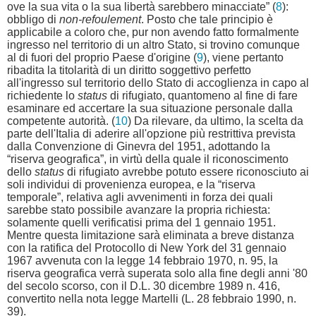
ove la sua vita o la sua libertà sarebbero minacciate” (
8
):
obbligo di
non-refoulement
. Posto che tale principio è
applicabile a coloro che, pur non avendo fatto formalmente
ingresso nel territorio di un altro Stato, si trovino comunque
al di fuori del proprio Paese d'origine (
9
), viene pertanto
ribadita la titolarità di un diritto soggettivo perfetto
all'ingresso sul territorio dello Stato di accoglienza in capo al
richiedente lo
status
di rifugiato, quantomeno al fine di fare
esaminare ed accertare la sua situazione personale dalla
competente autorità. (
10
) Da rilevare, da ultimo, la scelta da
parte dell'Italia di aderire all'opzione più restrittiva prevista
dalla Convenzione di Ginevra del 1951, adottando la
“riserva geografica”, in virtù della quale il riconoscimento
dello
status
di rifugiato avrebbe potuto essere riconosciuto ai
soli individui di provenienza europea, e la “riserva
temporale”, relativa agli avvenimenti in forza dei quali
sarebbe stato possibile avanzare la propria richiesta:
solamente quelli verificatisi prima del 1 gennaio 1951.
Mentre questa limitazione sarà eliminata a breve distanza
con la ratifica del Protocollo di New York del 31 gennaio
1967 avvenuta con la legge 14 febbraio 1970, n. 95, la
riserva geografica verrà superata solo alla fine degli anni '80
del secolo scorso, con il D.L. 30 dicembre 1989 n. 416,
convertito nella nota legge Martelli (L. 28 febbraio 1990, n.
39).