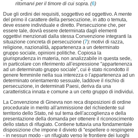
ritornarvi per il timore di cui sopra. (
6
)
Due gli ordini dei requisiti, soggettivo ed oggettivo. A mente
del primo il carattere della persecuzione, in atto o temuta,
deve essere individuale e diretto. Persecuzione che, per
essere tale, dovrà essere determinata dagli elementi
oggettivi menzionati dalla stessa Convenzione integranti la
situazione concreta di persecuzione (
7
): motivi di razza,
religione, nazionalità, appartenenza a un determinato
gruppo sociale, opinioni politiche. Copiosa la
giurisprudenza in materia, non analizzabile in questa sede,
in particolare con riferimento all'espressione “appartenenza
ad un determinato gruppo sociale”, cui è stato ricondotto il
genere femminile nella sua interezza o l'appartenenza ad un
determinato orientamento sessuale, laddove il rischio di
persecuzione, in determinati Paesi, deriva da una
caratteristica innata e comune a un certo gruppo di individui.
La Convenzione di Ginevra non reca disposizioni di ordine
procedurale in merito all'ammissione del richiedente sul
territorio dello Stato, né sul tema dell'accoglienza e della
presentazione della domanda per ottenere il riconoscimento
dello
status
di rifugiato. Contiene tuttavia una fondamentale
disposizione che impone il divieto di “espellere o respingere
- in nessun modo - un rifugiato verso le frontiere dei luoghi