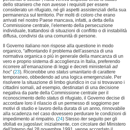
dello straniero che non avesse i requisiti per essere
considerato un rifugiato, né gli aspetti assistenziali della sua
permanenza sul territorio. Per molti di coloro che erano
arrivati nel nostro Paese mancava, infatti, a detta della
Commissione centrale, l'elemento della persecuzione
individuale, trattandosi di situazioni di conflitto o di instabilità
diffusa, condivisi da una comunità di persone.
Il Governo italiano non rispose alla questione in modo
organico, “affrontando il problema dell'assenza di una
normativa organica o più in generale della mancanza di un
vero e proprio sistema di accoglienza in Italia, preferendo
ricorrere all'emanazione di leggi e decreti ministeriali
ad
hoc
” (
23
). Riconobbe uno
status
umanitario di carattere
temporaneo, obbedendo ad una logica emergenziale. Per
risolvere la situazione di limbo giuridico in cui si trovavano i
cittadini somali, ad esempio, destinatari di una decisione
negativa da parte della Commissione centrale per il
riconoscimento dello
status
di rifugiato, il Governo decise di
accordare loro il rilascio di un permesso di soggiorno per
motivi di studio e lavoro della durata di un anno, rinnovabile
alla scadenza nel caso dovessero perdurare le condizioni di
impedimento al rimpatrio. (
24
) Stesso
iter
seguito per gli
sfollati ex jugoslavi: inizialmente, con circolare del Ministero
dell'Interno del 28 novembre 1991, venne accordato il