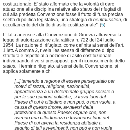
costituzionale. E' stato affermato che la volontà di dare
attuazione alla disciplina relativa allo
status
dei rifugiati di
cui alla predetta Convenzione fosse il frutto di “una precisa
scelta di politica legislativa, una strategia di
neutralisation
, di
occultamento del diritto di asilo costituzionale”. (
5
)
L'Italia aderisce alla Convenzione di Ginevra attraverso la
legge di autorizzazione alla ratifica n. 722 del 24 luglio
1954. La nozione di rifugiato, come definita ai sensi dell'art.
1 lett. A comma 2, rivela l'esistenza di differenze di tipo
strutturale rispetto alla nozione di asilo costituzionale,
individuando diversi presupposti per il riconoscimento dello
status
. Il termine rifugiato, ai sensi della Convenzione, si
applica solamente a chi
[...] temendo a ragione di essere perseguitato per
motivi di razza, religione, nazionalità,
appartenenza a un determinato gruppo sociale o
per le sue opinioni politiche, si trova fuori dal
Paese di cui è cittadino e non può, o non vuole, a
causa di questo timore, avvalersi della
protezione di questo Paese; oppure che, non
avendo una cittadinanza e trovandosi fuori del
Paese di cui aveva la residenza abituale a
seguito di tali avvenimenti, non può e non vuole