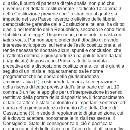
di asilo, il punto di partenza di tale analisi non può che
rinvenirsi nel dettato costituzionale. L'articolo 10 comma 3
della Costituzione prevede che “lo straniero al quale sia
impedito nel suo Paese l'esercizio effettivo delle libertà
democratiche garantite dalla Costituzione italiana, ha diritto
d'asilo nel territorio della Repubblica, secondo le condizioni
stabilite dalla legge”. Disposizione, come noto, rimasta un
flatus vocis
. Pur non approfondendo il dibattito di grande
interesse sviluppatosi sul tema dell'asilo costituzionale, si
rende necessario riportare alcuni spunti e conclusioni che
un'attenta dottrina e giurisprudenza ha potuto trarre da tale
(inapplicata) disposizione. Prima fra tutte la portata
precettiva della disposizione costituzionale, cui si è giunti a
seguito di un iniziale inquadramento tra le norme
programmatiche ad opera della giurisprudenza
amministrativa (
1
), costituendo la mancata integrazione
della riserva di legge prevista dall'ultima parte dell'art. 10
comma 3 un facile appiglio per un'interpretazione in senso
restrittivo della portata della disposizione. Il riconoscimento
di tale carattere è stato confortato da importanti sentenze ad
opera della giurisprudenza di merito (
2
) e della Corte di
Cassazione (
3
) in sede di regolamento di giurisdizione, cui
si è dovuto adattare, nonostante le iniziali resistenze, il
Consiglio di Stato. In conseguenza di ciò è pacifica la
riconduzione del diritto d'asilo nell'alveo dei diritti soggettivi