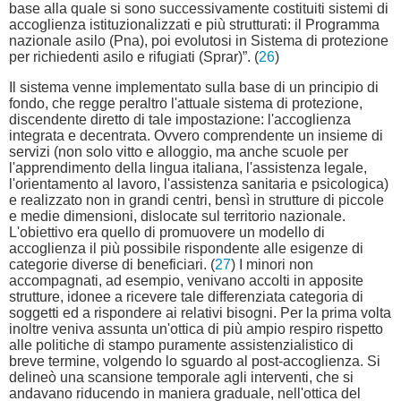
base alla quale si sono successivamente costituiti sistemi di
accoglienza istituzionalizzati e più strutturati: il Programma
nazionale asilo (Pna), poi evolutosi in Sistema di protezione
per richiedenti asilo e rifugiati (Sprar)”. (
26
)
Il sistema venne implementato sulla base di un principio di
fondo, che regge peraltro l'attuale sistema di protezione,
discendente diretto di tale impostazione: l'accoglienza
integrata e decentrata. Ovvero comprendente un insieme di
servizi (non solo vitto e alloggio, ma anche scuole per
l'apprendimento della lingua italiana, l'assistenza legale,
l'orientamento al lavoro, l'assistenza sanitaria e psicologica)
e realizzato non in grandi centri, bensì in strutture di piccole
e medie dimensioni, dislocate sul territorio nazionale.
L'obiettivo era quello di promuovere un modello di
accoglienza il più possibile rispondente alle esigenze di
categorie diverse di beneficiari. (
27
) I minori non
accompagnati, ad esempio, venivano accolti in apposite
strutture, idonee a ricevere tale differenziata categoria di
soggetti ed a rispondere ai relativi bisogni. Per la prima volta
inoltre veniva assunta un'ottica di più ampio respiro rispetto
alle politiche di stampo puramente assistenzialistico di
breve termine, volgendo lo sguardo al post-accoglienza. Si
delineò una scansione temporale agli interventi, che si
andavano riducendo in maniera graduale, nell'ottica del