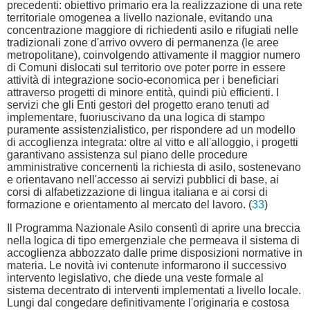
precedenti: obiettivo primario era la realizzazione di una rete
territoriale omogenea a livello nazionale, evitando una
concentrazione maggiore di richiedenti asilo e rifugiati nelle
tradizionali zone d'arrivo ovvero di permanenza (le aree
metropolitane), coinvolgendo attivamente il maggior numero
di Comuni dislocati sul territorio ove poter porre in essere
attività di integrazione socio-economica per i beneficiari
attraverso progetti di minore entità, quindi più efficienti. I
servizi che gli Enti gestori del progetto erano tenuti ad
implementare, fuoriuscivano da una logica di stampo
puramente assistenzialistico, per rispondere ad un modello
di accoglienza integrata: oltre al vitto e all'alloggio, i progetti
garantivano assistenza sul piano delle procedure
amministrative concernenti la richiesta di asilo, sostenevano
e orientavano nell'accesso ai servizi pubblici di base, ai
corsi di alfabetizzazione di lingua italiana e ai corsi di
formazione e orientamento al mercato del lavoro. (
33
)
Il Programma Nazionale Asilo consentì di aprire una breccia
nella logica di tipo emergenziale che permeava il sistema di
accoglienza abbozzato dalle prime disposizioni normative in
materia. Le novità ivi contenute informarono il successivo
intervento legislativo, che diede una veste formale al
sistema decentrato di interventi implementati a livello locale.
Lungi dal congedare definitivamente l'originaria e costosa