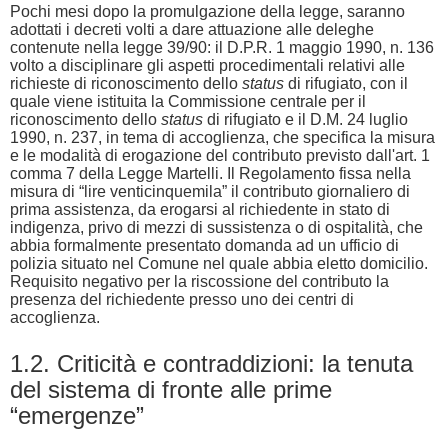
Pochi mesi dopo la promulgazione della legge, saranno
adottati i decreti volti a dare attuazione alle deleghe
contenute nella legge 39/90: il D.P.R. 1 maggio 1990, n. 136
volto a disciplinare gli aspetti procedimentali relativi alle
richieste di riconoscimento dello
status
di rifugiato, con il
quale viene istituita la Commissione centrale per il
riconoscimento dello
status
di rifugiato e il D.M. 24 luglio
1990, n. 237, in tema di accoglienza, che specifica la misura
e le modalità di erogazione del contributo previsto dall'art. 1
comma 7 della Legge Martelli. Il Regolamento fissa nella
misura di “lire venticinquemila” il contributo giornaliero di
prima assistenza, da erogarsi al richiedente in stato di
indigenza, privo di mezzi di sussistenza o di ospitalità, che
abbia formalmente presentato domanda ad un ufficio di
polizia situato nel Comune nel quale abbia eletto domicilio.
Requisito negativo per la riscossione del contributo la
presenza del richiedente presso uno dei centri di
accoglienza.
1.2. Criticità e contraddizioni: la tenuta
del sistema di fronte alle prime
“emergenze”