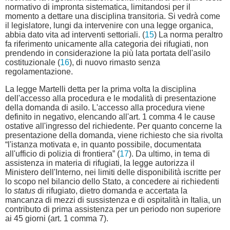
normativo di impronta sistematica, limitandosi per il
momento a dettare una disciplina transitoria. Si vedrà come
il legislatore, lungi da intervenire con una legge organica,
abbia dato vita ad interventi settoriali. (
15
) La norma peraltro
fa riferimento unicamente alla categoria dei rifugiati, non
prendendo in considerazione la più lata portata dell'asilo
costituzionale (
16
), di nuovo rimasto senza
regolamentazione.
La legge Martelli detta per la prima volta la disciplina
dell'accesso alla procedura e le modalità di presentazione
della domanda di asilo. L'accesso alla procedura viene
definito in negativo, elencando all'art. 1 comma 4 le cause
ostative all'ingresso del richiedente. Per quanto concerne la
presentazione della domanda, viene richiesto che sia rivolta
“l'istanza motivata e, in quanto possibile, documentata
all'ufficio di polizia di frontiera” (
17
). Da ultimo, in tema di
assistenza in materia di rifugiati, la legge autorizza il
Ministero dell'Interno, nei limiti delle disponibilità iscritte per
lo scopo nel bilancio dello Stato, a concedere ai richiedenti
lo
status
di rifugiato, dietro domanda e accertata la
mancanza di mezzi di sussistenza e di ospitalità in Italia, un
contributo di prima assistenza per un periodo non superiore
ai 45 giorni (art. 1 comma 7).