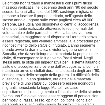
Le criticità non tardano a manifestarsi con i primi flussi
massicci verificatisi nel decennio degli anni '90 del secolo
scorso. La crisi albanese del 1991 costringe migliaia di
persone a lasciare il proprio territorio, nell'agosto dello
stesso anno giungono sulle coste pugliesi circa 48.000
persone. La Puglia non disponeva di centri di accoglienza,
che fu pertanto realizzata attraverso le reti informali del
volontariato e delle parrocchie. Molti albanesi vennero
rimpatriati, la maggioranza si disperse sul territorio senza
essere registrata, altri vennero ammessi alla procedura per il
riconoscimento dello
status
di rifugiato. L'anno seguente
prende avvio la drammatica e violenta guerra civile in
Somalia, che da venticinque anni martoria la popolazione
civile, di conseguenza la fuga verso Paesi sicuri. Negli
stessi anni, la sfida più impegnativa per il sistema italiano di
asilo e di accoglienza proviene dall'ex Jugoslavia, con un
massiccio arrivo di sfollati durante la decada degli anni '90,
conseguenza dello scoppio della guerra. La difficoltà della
questione, sul piano giuridico, era data dalla mancata
previsione di uno
status
cui potessero essere ricondotti i
migranti: nonostante la legge Martelli vietasse
esplicitamente il respingimento o l'espulsione dello straniero
“verso uno Stato ove possa essere oggetto di persecuzioni
per motivi di razza, sesso, opinioni politiche, condizioni
personali o sociali”, nulla veniva disposto circa lo
status