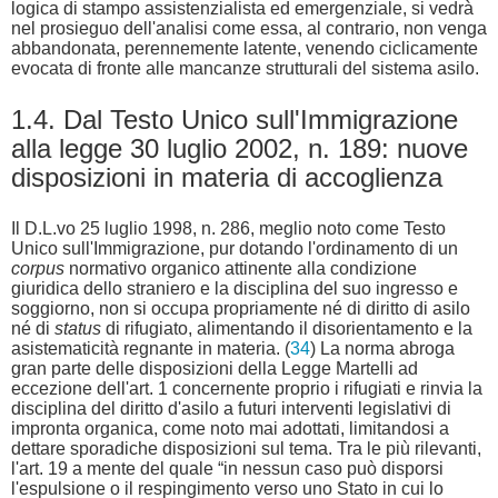
logica di stampo assistenzialista ed emergenziale, si vedrà
nel prosieguo dell'analisi come essa, al contrario, non venga
abbandonata, perennemente latente, venendo ciclicamente
evocata di fronte alle mancanze strutturali del sistema asilo.
1.4. Dal Testo Unico sull'Immigrazione
alla legge 30 luglio 2002, n. 189: nuove
disposizioni in materia di accoglienza
Il D.L.vo 25 luglio 1998, n. 286, meglio noto come Testo
Unico sull'Immigrazione, pur dotando l'ordinamento di un
corpus
normativo organico attinente alla condizione
giuridica dello straniero e la disciplina del suo ingresso e
soggiorno, non si occupa propriamente né di diritto di asilo
né di
status
di rifugiato, alimentando il disorientamento e la
asistematicità regnante in materia. (
34
) La norma abroga
gran parte delle disposizioni della Legge Martelli ad
eccezione dell'art. 1 concernente proprio i rifugiati e rinvia la
disciplina del diritto d'asilo a futuri interventi legislativi di
impronta organica, come noto mai adottati, limitandosi a
dettare sporadiche disposizioni sul tema. Tra le più rilevanti,
l'art. 19 a mente del quale “in nessun caso può disporsi
l'espulsione o il respingimento verso uno Stato in cui lo