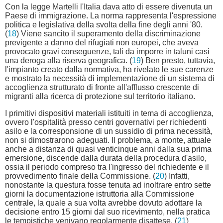
Con la legge Martelli l'Italia dava atto di essere divenuta un
Paese di immigrazione. La norma rappresenta l'espressione
politica e legislativa della svolta della fine degli anni '80.
(
18
) Viene sancito il superamento della discriminazione
previgente a danno del rifugiati non europei, che aveva
provocato gravi conseguenze, tali da imporre in taluni casi
una deroga alla riserva geografica. (
19
) Ben presto, tuttavia,
l'impianto creato dalla normativa, ha rivelato le sue carenze
e mostrato la necessità di implementazione di un sistema di
accoglienza strutturato di fronte all'afflusso crescente di
migranti alla ricerca di protezione sul territorio italiano.
I primitivi dispositivi materiali istituiti in tema di accoglienza,
ovvero l'ospitalità presso centri governativi per richiedenti
asilo e la corresponsione di un sussidio di prima necessità,
non si dimostrarono adeguati. Il problema, a monte, attuale
anche a distanza di quasi venticinque anni dalla sua prima
emersione, discende dalla durata della procedura d'asilo,
ossia il periodo compreso tra l'ingresso del richiedente e il
provvedimento finale della Commissione. (
20
) Infatti,
nonostante la questura fosse tenuta ad inoltrare entro sette
giorni la documentazione istruttoria alla Commissione
centrale, la quale a sua volta avrebbe dovuto adottare la
decisione entro 15 giorni dal suo ricevimento, nella pratica
le tempistiche venivano regolarmente disattese. (
21
)