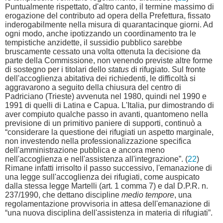
Puntualmente rispettato, d'altro canto, il termine massimo di
erogazione del contributo ad opera della Prefettura, fissato
inderogabilmente nella misura di quarantacinque giorni. Ad
ogni modo, anche ipotizzando un coordinamento tra le
tempistiche anzidette, il sussidio pubblico sarebbe
bruscamente cessato una volta ottenuta la decisione da
parte della Commissione, non venendo previste altre forme
di sostegno per i titolari dello
status
di rifugiato. Sul fronte
dell'accoglienza abitativa dei richiedenti, le difficoltà si
aggravarono a seguito della chiusura del centro di
Padriciano (Trieste) avvenuta nel 1980, quindi nel 1990 e
1991 di quelli di Latina e Capua. L'Italia, pur dimostrando di
aver compiuto qualche passo in avanti, quantomeno nella
previsione di un primitivo paniere di supporti, continuò a
“considerare la questione dei rifugiati un aspetto marginale,
non investendo nella professionalizzazione specifica
dell'amministrazione pubblica e ancora meno
nell'accoglienza e nell'assistenza all'integrazione”. (
22
)
Rimane infatti irrisolto il passo successivo, l'emanazione di
una legge sull'accoglienza dei rifugiati, come auspicato
dalla stessa legge Martelli (art. 1 comma 7) e dal D.P.R. n.
237/1990, che dettano discipline
medio tempore
, una
regolamentazione provvisoria in attesa dell'emanazione di
“una nuova disciplina dell'assistenza in materia di rifugiati”.