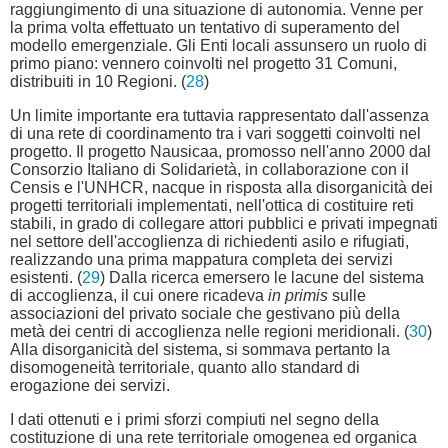
raggiungimento di una situazione di autonomia. Venne per
la prima volta effettuato un tentativo di superamento del
modello emergenziale. Gli Enti locali assunsero un ruolo di
primo piano: vennero coinvolti nel progetto 31 Comuni,
distribuiti in 10 Regioni. (
28
)
Un limite importante era tuttavia rappresentato dall'assenza
di una rete di coordinamento tra i vari soggetti coinvolti nel
progetto. Il progetto Nausicaa, promosso nell'anno 2000 dal
Consorzio Italiano di Solidarietà, in collaborazione con il
Censis e l'UNHCR, nacque in risposta alla disorganicità dei
progetti territoriali implementati, nell'ottica di costituire reti
stabili, in grado di collegare attori pubblici e privati impegnati
nel settore dell'accoglienza di richiedenti asilo e rifugiati,
realizzando una prima mappatura completa dei servizi
esistenti. (
29
) Dalla ricerca emersero le lacune del sistema
di accoglienza, il cui onere ricadeva
in primis
sulle
associazioni del privato sociale che gestivano più della
metà dei centri di accoglienza nelle regioni meridionali. (
30
)
Alla disorganicità del sistema, si sommava pertanto la
disomogeneità territoriale, quanto allo standard di
erogazione dei servizi.
I dati ottenuti e i primi sforzi compiuti nel segno della
costituzione di una rete territoriale omogenea ed organica