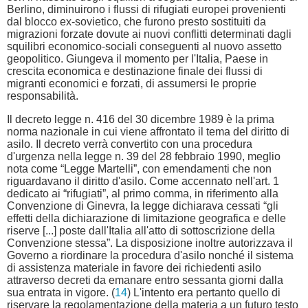
Berlino, diminuirono i flussi di rifugiati europei provenienti
dal blocco ex-sovietico, che furono presto sostituiti da
migrazioni forzate dovute ai nuovi conflitti determinati dagli
squilibri economico-sociali conseguenti al nuovo assetto
geopolitico. Giungeva il momento per l'Italia, Paese in
crescita economica e destinazione finale dei flussi di
migranti economici e forzati, di assumersi le proprie
responsabilità.
Il decreto legge n. 416 del 30 dicembre 1989 è la prima
norma nazionale in cui viene affrontato il tema del diritto di
asilo. Il decreto verrà convertito con una procedura
d'urgenza nella legge n. 39 del 28 febbraio 1990, meglio
nota come “Legge Martelli”, con emendamenti che non
riguardavano il diritto d'asilo. Come accennato nell'art. 1
dedicato ai “rifugiati”, al primo comma, in riferimento alla
Convenzione di Ginevra, la legge dichiarava cessati “gli
effetti della dichiarazione di limitazione geografica e delle
riserve [...] poste dall'Italia all'atto di sottoscrizione della
Convenzione stessa”. La disposizione inoltre autorizzava il
Governo a riordinare la procedura d'asilo nonché il sistema
di assistenza materiale in favore dei richiedenti asilo
attraverso decreti da emanare entro sessanta giorni dalla
sua entrata in vigore. (
14
) L'intento era pertanto quello di
riservare la regolamentazione della materia a un futuro testo