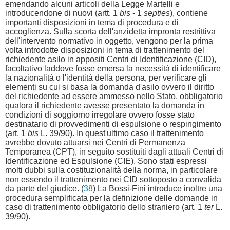
emendando alcuni articoli della Legge Martelli e
introducendone di nuovi (artt. 1
bis
- 1
septies
), contiene
importanti disposizioni in tema di procedura e di
accoglienza. Sulla scorta dell'anzidetta impronta restrittiva
dell'intervento normativo in oggetto, vengono per la prima
volta introdotte disposizioni in tema di trattenimento del
richiedente asilo in appositi Centri di Identificazione (CID),
facoltativo laddove fosse emersa la necessità di identificare
la nazionalità o l'identità della persona, per verificare gli
elementi su cui si basa la domanda d'asilo ovvero il diritto
del richiedente ad essere ammesso nello Stato, obbligatorio
qualora il richiedente avesse presentato la domanda in
condizioni di soggiorno irregolare ovvero fosse stato
destinatario di provvedimenti di espulsione o respingimento
(art. 1
bis
L. 39/90). In quest'ultimo caso il trattenimento
avrebbe dovuto attuarsi nei Centri di Permanenza
Temporanea (CPT), in seguito sostituiti dagli attuali Centri di
Identificazione ed Espulsione (CIE). Sono stati espressi
molti dubbi sulla costituzionalità della norma, in particolare
non essendo il trattenimento nei CID sottoposto a convalida
da parte del giudice. (
38
) La Bossi-Fini introduce inoltre una
procedura semplificata per la definizione delle domande in
caso di trattenimento obbligatorio dello straniero (art. 1
ter
L.
39/90).