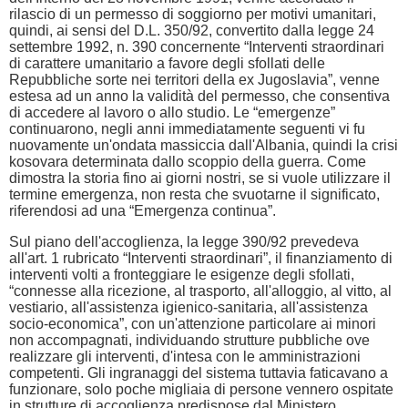
rilascio di un permesso di soggiorno per motivi umanitari,
quindi, ai sensi del D.L. 350/92, convertito dalla legge 24
settembre 1992, n. 390 concernente “Interventi straordinari
di carattere umanitario a favore degli sfollati delle
Repubbliche sorte nei territori della ex Jugoslavia”, venne
estesa ad un anno la validità del permesso, che consentiva
di accedere al lavoro o allo studio. Le “emergenze”
continuarono, negli anni immediatamente seguenti vi fu
nuovamente un'ondata massiccia dall'Albania, quindi la crisi
kosovara determinata dallo scoppio della guerra. Come
dimostra la storia fino ai giorni nostri, se si vuole utilizzare il
termine emergenza, non resta che svuotarne il significato,
riferendosi ad una “Emergenza continua”.
Sul piano dell'accoglienza, la legge 390/92 prevedeva
all'art. 1 rubricato “Interventi straordinari”, il finanziamento di
interventi volti a fronteggiare le esigenze degli sfollati,
“connesse alla ricezione, al trasporto, all'alloggio, al vitto, al
vestiario, all'assistenza igienico-sanitaria, all'assistenza
socio-economica”, con un'attenzione particolare ai minori
non accompagnati, individuando strutture pubbliche ove
realizzare gli interventi, d'intesa con le amministrazioni
competenti. Gli ingranaggi del sistema tuttavia faticavano a
funzionare, solo poche migliaia di persone vennero ospitate
in strutture di accoglienza predispose dal Ministero