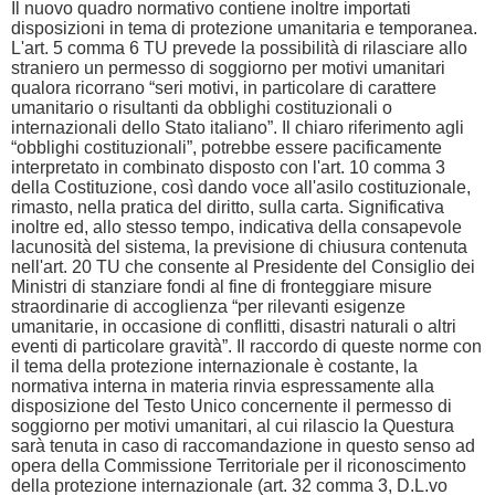
Il nuovo quadro normativo contiene inoltre importati
disposizioni in tema di protezione umanitaria e temporanea.
L'art. 5 comma 6 TU prevede la possibilità di rilasciare allo
straniero un permesso di soggiorno per motivi umanitari
qualora ricorrano “seri motivi, in particolare di carattere
umanitario o risultanti da obblighi costituzionali o
internazionali dello Stato italiano”. Il chiaro riferimento agli
“obblighi costituzionali”, potrebbe essere pacificamente
interpretato in combinato disposto con l'art. 10 comma 3
della Costituzione, così dando voce all'asilo costituzionale,
rimasto, nella pratica del diritto, sulla carta. Significativa
inoltre ed, allo stesso tempo, indicativa della consapevole
lacunosità del sistema, la previsione di chiusura contenuta
nell'art. 20 TU che consente al Presidente del Consiglio dei
Ministri di stanziare fondi al fine di fronteggiare misure
straordinarie di accoglienza “per rilevanti esigenze
umanitarie, in occasione di conflitti, disastri naturali o altri
eventi di particolare gravità”. Il raccordo di queste norme con
il tema della protezione internazionale è costante, la
normativa interna in materia rinvia espressamente alla
disposizione del Testo Unico concernente il permesso di
soggiorno per motivi umanitari, al cui rilascio la Questura
sarà tenuta in caso di raccomandazione in questo senso ad
opera della Commissione Territoriale per il riconoscimento
della protezione internazionale (art. 32 comma 3, D.L.vo