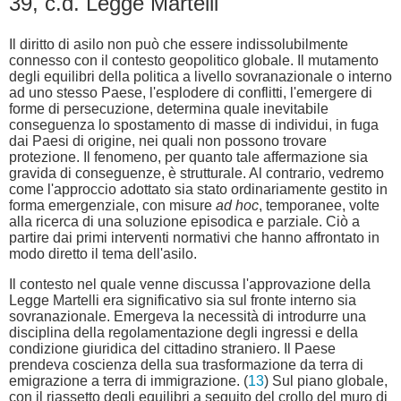
39, c.d. Legge Martelli
Il diritto di asilo non può che essere indissolubilmente
connesso con il contesto geopolitico globale. Il mutamento
degli equilibri della politica a livello sovranazionale o interno
ad uno stesso Paese, l'esplodere di conflitti, l'emergere di
forme di persecuzione, determina quale inevitabile
conseguenza lo spostamento di masse di individui, in fuga
dai Paesi di origine, nei quali non possono trovare
protezione. Il fenomeno, per quanto tale affermazione sia
gravida di conseguenze, è strutturale. Al contrario, vedremo
come l'approccio adottato sia stato ordinariamente gestito in
forma emergenziale, con misure
ad hoc
, temporanee, volte
alla ricerca di una soluzione episodica e parziale. Ciò a
partire dai primi interventi normativi che hanno affrontato in
modo diretto il tema dell'asilo.
Il contesto nel quale venne discussa l'approvazione della
Legge Martelli era significativo sia sul fronte interno sia
sovranazionale. Emergeva la necessità di introdurre una
disciplina della regolamentazione degli ingressi e della
condizione giuridica del cittadino straniero. Il Paese
prendeva coscienza della sua trasformazione da terra di
emigrazione a terra di immigrazione. (
13
) Sul piano globale,
con il riassetto degli equilibri a seguito del crollo del muro di