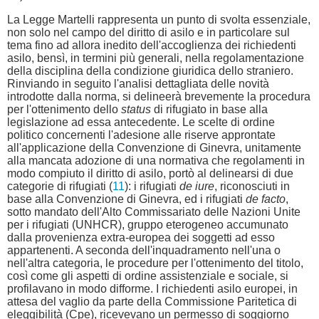
La Legge Martelli rappresenta un punto di svolta essenziale,
non solo nel campo del diritto di asilo e in particolare sul
tema fino ad allora inedito dell'accoglienza dei richiedenti
asilo, bensì, in termini più generali, nella regolamentazione
della disciplina della condizione giuridica dello straniero.
Rinviando in seguito l'analisi dettagliata delle novità
introdotte dalla norma, si delineerà brevemente la procedura
per l'ottenimento dello
status
di rifugiato in base alla
legislazione ad essa antecedente. Le scelte di ordine
politico concernenti l'adesione alle riserve approntate
all'applicazione della Convenzione di Ginevra, unitamente
alla mancata adozione di una normativa che regolamenti in
modo compiuto il diritto di asilo, portò al delinearsi di due
categorie di rifugiati (
11
): i rifugiati
de iure
, riconosciuti in
base alla Convenzione di Ginevra, ed i rifugiati
de facto
,
sotto mandato dell'Alto Commissariato delle Nazioni Unite
per i rifugiati (UNHCR), gruppo eterogeneo accumunato
dalla provenienza extra-europea dei soggetti ad esso
appartenenti. A seconda dell'inquadramento nell'una o
nell'altra categoria, le procedure per l'ottenimento del titolo,
così come gli aspetti di ordine assistenziale e sociale, si
profilavano in modo difforme. I richiedenti asilo europei, in
attesa del vaglio da parte della Commissione Paritetica di
eleggibilità (Cpe), ricevevano un permesso di soggiorno