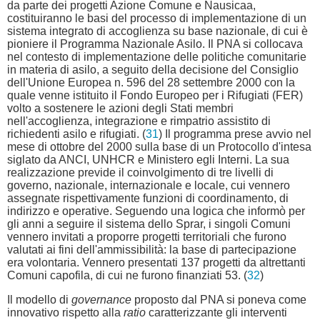
da parte dei progetti Azione Comune e Nausicaa,
costituiranno le basi del processo di implementazione di un
sistema integrato di accoglienza su base nazionale, di cui è
pioniere il Programma Nazionale Asilo. Il PNA si collocava
nel contesto di implementazione delle politiche comunitarie
in materia di asilo, a seguito della decisione del Consiglio
dell'Unione Europea n. 596 del 28 settembre 2000 con la
quale venne istituito il Fondo Europeo per i Rifugiati (FER)
volto a sostenere le azioni degli Stati membri
nell'accoglienza, integrazione e rimpatrio assistito di
richiedenti asilo e rifugiati. (
31
) Il programma prese avvio nel
mese di ottobre del 2000 sulla base di un Protocollo d'intesa
siglato da ANCI, UNHCR e Ministero egli Interni. La sua
realizzazione previde il coinvolgimento di tre livelli di
governo, nazionale, internazionale e locale, cui vennero
assegnate rispettivamente funzioni di coordinamento, di
indirizzo e operative. Seguendo una logica che informò per
gli anni a seguire il sistema dello Sprar, i singoli Comuni
vennero invitati a proporre progetti territoriali che furono
valutati ai fini dell'ammissibilità: la base di partecipazione
era volontaria. Vennero presentati 137 progetti da altrettanti
Comuni capofila, di cui ne furono finanziati 53. (
32
)
Il modello di
governance
proposto dal PNA si poneva come
innovativo rispetto alla
ratio
caratterizzante gli interventi