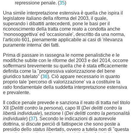
repressione penale. (
35
)
Una simile interpretazione estensiva è quella che ispira il
legislatore italiano della riforma del 2003, il quale,
superando i dibattiti antecedenti, pone le basi per il
riconoscimento della tratta come reato a condotta anche
'monosoggettiva' ed 'occasionale', descritto da una norma,
l'articolo 601, pienamente applicabile ai casi di 'rilevanza
puramente interna' dei fatti.
Prima di passare in rassegna le norme penalistiche e le
modifiche subite con le riforme del 2003 e del 2014, occorre
soffermarsi brevemente su quella che è stata efficacemente
definita come la "progressiva valorizzazione del bene
giuridico tutelato" (
36
). Ciò appare necessario in quanto
proprio tale 'percorso di valorizzazione' va a costituire la
ratio
fondamentale della suddetta interpretazione estensiva
e prevalente.
Il codice penale prevede e sanziona il reato di tratta nel titolo
XII (
Delitti contro la persona
), capo III (
Dei delitti contro la
libertà individuale
), sezione I (
Dei delitti contro la personalità
individuale
) (
37
). Secondo le indicazioni di autorevole
dottrina, si discute perciò di fattispecie che sono poste a
presidio dello
status libertatis
, ovvero a tutela non di "questa