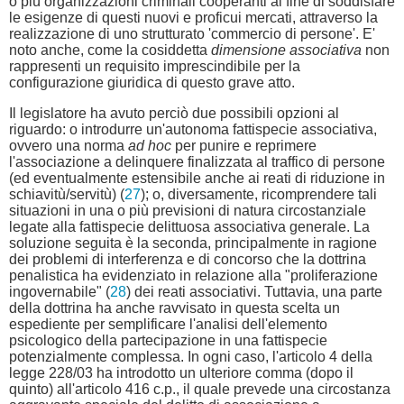
o più organizzazioni criminali cooperanti al fine di soddisfare
le esigenze di questi nuovi e proficui mercati, attraverso la
realizzazione di uno strutturato 'commercio di persone'. E'
noto anche, come la cosiddetta
dimensione associativa
non
rappresenti un requisito imprescindibile per la
configurazione giuridica di questo grave atto.
Il legislatore ha avuto perciò due possibili opzioni al
riguardo: o introdurre un'autonoma fattispecie associativa,
ovvero una norma
ad hoc
per punire e reprimere
l'associazione a delinquere finalizzata al traffico di persone
(ed eventualmente estensibile anche ai reati di riduzione in
schiavitù/servitù) (
27
); o, diversamente, ricomprendere tali
situazioni in una o più previsioni di natura circostanziale
legate alla fattispecie delittuosa associativa generale. La
soluzione seguita è la seconda, principalmente in ragione
dei problemi di interferenza e di concorso che la dottrina
penalistica ha evidenziato in relazione alla "proliferazione
ingovernabile" (
28
) dei reati associativi. Tuttavia, una parte
della dottrina ha anche ravvisato in questa scelta un
espediente per semplificare l'analisi dell'elemento
psicologico della partecipazione in una fattispecie
potenzialmente complessa. In ogni caso, l'articolo 4 della
legge 228/03 ha introdotto un ulteriore comma (dopo il
quinto) all'articolo 416 c.p., il quale prevede una circostanza