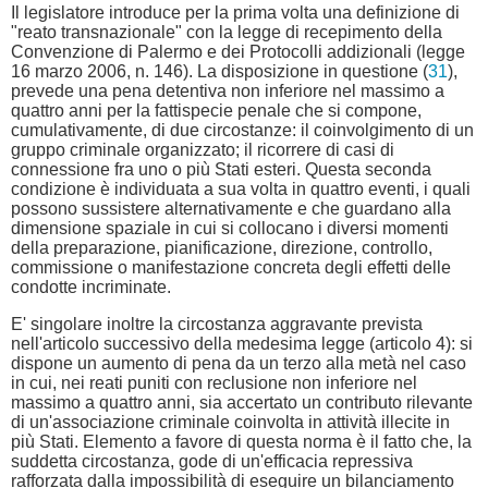
Il legislatore introduce per la prima volta una definizione di
"reato transnazionale" con la legge di recepimento della
Convenzione di Palermo e dei Protocolli addizionali (legge
16 marzo 2006, n. 146). La disposizione in questione (
31
),
prevede una pena detentiva non inferiore nel massimo a
quattro anni per la fattispecie penale che si compone,
cumulativamente, di due circostanze: il coinvolgimento di un
gruppo criminale organizzato; il ricorrere di casi di
connessione fra uno o più Stati esteri. Questa seconda
condizione è individuata a sua volta in quattro eventi, i quali
possono sussistere alternativamente e che guardano alla
dimensione spaziale in cui si collocano i diversi momenti
della preparazione, pianificazione, direzione, controllo,
commissione o manifestazione concreta degli effetti delle
condotte incriminate.
E' singolare inoltre la circostanza aggravante prevista
nell'articolo successivo della medesima legge (articolo 4): si
dispone un aumento di pena da un terzo alla metà nel caso
in cui, nei reati puniti con reclusione non inferiore nel
massimo a quattro anni, sia accertato un contributo rilevante
di un'associazione criminale coinvolta in attività illecite in
più Stati. Elemento a favore di questa norma è il fatto che, la
suddetta circostanza, gode di un'efficacia repressiva
rafforzata dalla impossibilità di eseguire un bilanciamento