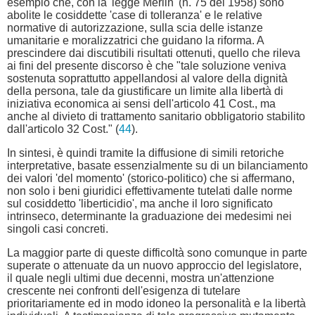
esempio che, con la 'legge Merlin' (n. 75 del 1958) sono
abolite le cosiddette 'case di tolleranza' e le relative
normative di autorizzazione, sulla scia delle istanze
umanitarie e moralizzatrici che guidano la riforma. A
prescindere dai discutibili risultati ottenuti, quello che rileva
ai fini del presente discorso è che "tale soluzione veniva
sostenuta soprattutto appellandosi al valore della dignità
della persona, tale da giustificare un limite alla libertà di
iniziativa economica ai sensi dell'articolo 41 Cost., ma
anche al divieto di trattamento sanitario obbligatorio stabilito
dall'articolo 32 Cost." (
44
).
In sintesi, è quindi tramite la diffusione di simili retoriche
interpretative, basate essenzialmente su di un bilanciamento
dei valori 'del momento' (storico-politico) che si affermano,
non solo i beni giuridici effettivamente tutelati dalle norme
sul cosiddetto 'liberticidio', ma anche il loro significato
intrinseco, determinante la graduazione dei medesimi nei
singoli casi concreti.
La maggior parte di queste difficoltà sono comunque in parte
superate o attenuate da un nuovo approccio del legislatore,
il quale negli ultimi due decenni, mostra un'attenzione
crescente nei confronti dell'esigenza di tutelare
prioritariamente ed in modo idoneo la personalità e la libertà