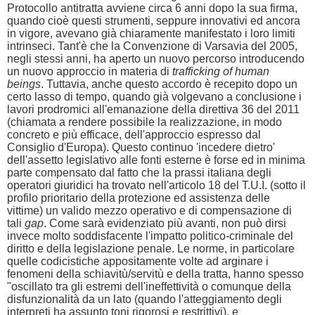
Protocollo antitratta avviene circa 6 anni dopo la sua firma,
quando cioè questi strumenti, seppure innovativi ed ancora
in vigore, avevano già chiaramente manifestato i loro limiti
intrinseci. Tant'è che la Convenzione di Varsavia del 2005,
negli stessi anni, ha aperto un nuovo percorso introducendo
un nuovo approccio in materia di
trafficking of human
beings
. Tuttavia, anche questo accordo è recepito dopo un
certo lasso di tempo, quando già volgevano a conclusione i
lavori prodromici all'emanazione della direttiva 36 del 2011
(chiamata a rendere possibile la realizzazione, in modo
concreto e più efficace, dell'approccio espresso dal
Consiglio d'Europa). Questo continuo 'incedere dietro'
dell'assetto legislativo alle fonti esterne è forse ed in minima
parte compensato dal fatto che la prassi italiana degli
operatori giuridici ha trovato nell'articolo 18 del T.U.I. (sotto il
profilo prioritario della protezione ed assistenza delle
vittime) un valido mezzo operativo e di compensazione di
tali
gap
. Come sarà evidenziato più avanti, non può dirsi
invece molto soddisfacente l'impatto politico-criminale del
diritto e della legislazione penale. Le norme, in particolare
quelle codicistiche appositamente volte ad arginare i
fenomeni della schiavitù/servitù e della tratta, hanno spesso
"oscillato tra gli estremi dell'ineffettività o comunque della
disfunzionalità da un lato (quando l'atteggiamento degli
interpreti ha assunto toni rigorosi e restrittivi), e