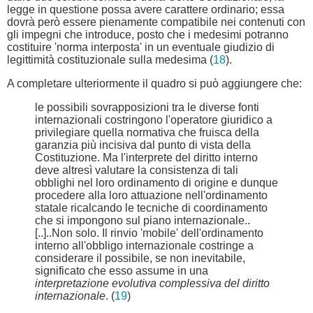
legge in questione possa avere carattere ordinario; essa
dovrà però essere pienamente compatibile nei contenuti con
gli impegni che introduce, posto che i medesimi potranno
costituire 'norma interposta' in un eventuale giudizio di
legittimità costituzionale sulla medesima (
18
).
A completare ulteriormente il quadro si può aggiungere che:
le possibili sovrapposizioni tra le diverse fonti
internazionali costringono l'operatore giuridico a
privilegiare quella normativa che fruisca della
garanzia più incisiva dal punto di vista della
Costituzione. Ma l'interprete del diritto interno
deve altresì valutare la consistenza di tali
obblighi nel loro ordinamento di origine e dunque
procedere alla loro attuazione nell'ordinamento
statale ricalcando le tecniche di coordinamento
che si impongono sul piano internazionale..
[..]..Non solo. Il rinvio 'mobile' dell'ordinamento
interno all'obbligo internazionale costringe a
considerare il possibile, se non inevitabile,
significato che esso assume in una
interpretazione evolutiva complessiva del diritto
internazionale
. (
19
)