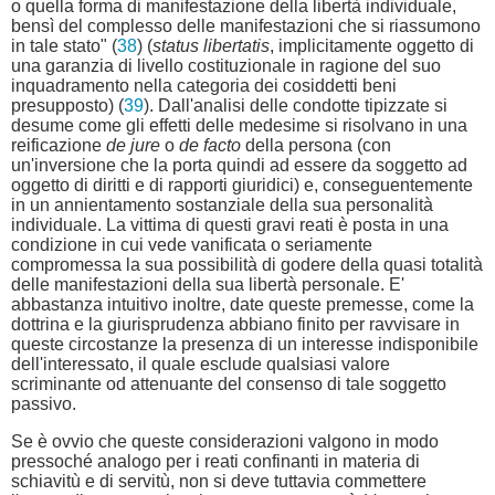
o quella forma di manifestazione della libertà individuale,
bensì del complesso delle manifestazioni che si riassumono
in tale stato" (
38
) (
status libertatis
, implicitamente oggetto di
una garanzia di livello costituzionale in ragione del suo
inquadramento nella categoria dei cosiddetti beni
presupposto) (
39
). Dall'analisi delle condotte tipizzate si
desume come gli effetti delle medesime si risolvano in una
reificazione
de jure
o
de facto
della persona (con
un'inversione che la porta quindi ad essere da soggetto ad
oggetto di diritti e di rapporti giuridici) e, conseguentemente
in un annientamento sostanziale della sua personalità
individuale. La vittima di questi gravi reati è posta in una
condizione in cui vede vanificata o seriamente
compromessa la sua possibilità di godere della quasi totalità
delle manifestazioni della sua libertà personale. E'
abbastanza intuitivo inoltre, date queste premesse, come la
dottrina e la giurisprudenza abbiano finito per ravvisare in
queste circostanze la presenza di un interesse indisponibile
dell'interessato, il quale esclude qualsiasi valore
scriminante od attenuante del consenso di tale soggetto
passivo.
Se è ovvio che queste considerazioni valgono in modo
pressoché analogo per i reati confinanti in materia di
schiavitù e di servitù, non si deve tuttavia commettere