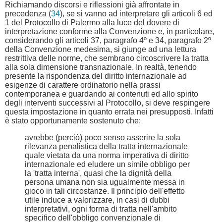
Richiamando discorsi e riflessioni già affrontate in
precedenza (
34
), se si vanno ad interpretare gli articoli 6 ed
1 del Protocollo di Palermo alla luce del dovere di
interpretazione conforme alla Convenzione e, in particolare,
considerando gli articoli 37, paragrafo 4º e 34, paragrafo 2º
della Convenzione medesima, si giunge ad una lettura
restrittiva delle norme, che sembrano circoscrivere la tratta
alla sola dimensione transnazionale. In realtà, tenendo
presente la rispondenza del diritto internazionale ad
esigenze di carattere ordinatorio nella prassi
contemporanea e guardando ai contenuti ed allo spirito
degli interventi successivi al Protocollo, si deve respingere
questa impostazione in quanto errata nei presupposti. Infatti
è stato opportunamente sostenuto che:
avrebbe (perciò) poco senso asserire la sola
rilevanza penalistica della tratta internazionale
quale vietata da una norma imperativa di diritto
internazionale ed eludere un simile obbligo per
la 'tratta interna', quasi che la dignità della
persona umana non sia ugualmente messa in
gioco in tali circostanze. Il principio dell'effetto
utile induce a valorizzare, in casi di dubbi
interpretativi, ogni forma di tratta nell'ambito
specifico dell'obbligo convenzionale di