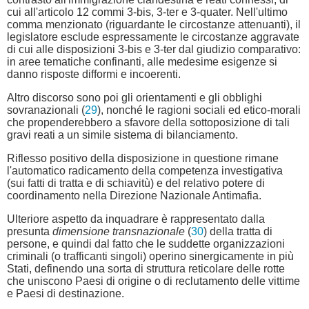
cui all'articolo 12 commi 3-bis, 3-ter e 3-quater. Nell'ultimo
comma menzionato (riguardante le circostanze attenuanti), il
legislatore esclude espressamente le circostanze aggravate
di cui alle disposizioni 3-bis e 3-ter dal giudizio comparativo:
in aree tematiche confinanti, alle medesime esigenze si
danno risposte difformi e incoerenti.
Altro discorso sono poi gli orientamenti e gli obblighi
sovranazionali (
29
), nonché le ragioni sociali ed etico-morali
che propenderebbero a sfavore della sottoposizione di tali
gravi reati a un simile sistema di bilanciamento.
Riflesso positivo della disposizione in questione rimane
l'automatico radicamento della competenza investigativa
(sui fatti di tratta e di schiavitù) e del relativo potere di
coordinamento nella Direzione Nazionale Antimafia.
Ulteriore aspetto da inquadrare è rappresentato dalla
presunta
dimensione transnazionale
(
30
) della tratta di
persone, e quindi dal fatto che le suddette organizzazioni
criminali (o trafficanti singoli) operino sinergicamente in più
Stati, definendo una sorta di struttura reticolare delle rotte
che uniscono Paesi di origine o di reclutamento delle vittime
e Paesi di destinazione.