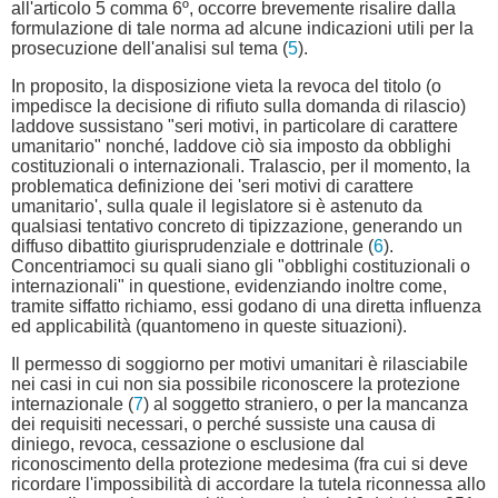
all'articolo 5 comma 6º, occorre brevemente risalire dalla
formulazione di tale norma ad alcune indicazioni utili per la
prosecuzione dell'analisi sul tema (
5
).
In proposito, la disposizione vieta la revoca del titolo (o
impedisce la decisione di rifiuto sulla domanda di rilascio)
laddove sussistano "seri motivi, in particolare di carattere
umanitario" nonché, laddove ciò sia imposto da obblighi
costituzionali o internazionali. Tralascio, per il momento, la
problematica definizione dei 'seri motivi di carattere
umanitario', sulla quale il legislatore si è astenuto da
qualsiasi tentativo concreto di tipizzazione, generando un
diffuso dibattito giurisprudenziale e dottrinale (
6
).
Concentriamoci su quali siano gli "obblighi costituzionali o
internazionali" in questione, evidenziando inoltre come,
tramite siffatto richiamo, essi godano di una diretta influenza
ed applicabilità (quantomeno in queste situazioni).
Il permesso di soggiorno per motivi umanitari è rilasciabile
nei casi in cui non sia possibile riconoscere la protezione
internazionale (
7
) al soggetto straniero, o per la mancanza
dei requisiti necessari, o perché sussiste una causa di
diniego, revoca, cessazione o esclusione dal
riconoscimento della protezione medesima (fra cui si deve
ricordare l'impossibilità di accordare la tutela riconnessa allo