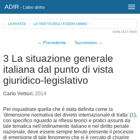
ADIR
- L'altro diritto
LA RIVISTA
/
LA TRATTA DEGLI ESSERI UMANI
/
ISSN 1827-0565
← Precedente
Successivo →
3 La situazione generale
italiana dal punto di vista
giuridico-legislativo
Carlo Vettori
, 2014
Per inquadrare quella che è stata definita come la
'dimensione normativa del divieto internazionale di tratta' (
1
),
con specifico riguardo ai riflessi teorici e pratici assunti da
tale tematica nell'ordinamento italiano e nel diritto penale
nazionale, deve essere sempre tenuto presente il processo
di emersione di tale fenomeno che si è cercato di chiarire