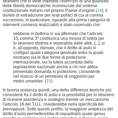
straniero che si vede impedito l'esercizio di una qualsiasi
delle libertà democratiche riconosciute dal sistema
costituzionale italiano nel proprio Paese d'origine (
14
); il
divieto di estradizione per reati politici di cui al comma
successivo. In particolare, riguardo alla prima categoria di
interventi connessi realizzabili è stato osservato che:
sebbene in dottrina si sia affermato che l'articolo
10, comma 3º costituisca una misura di tutela per
lo straniero distinta e separabile dalle altre..[...]..si
è, all'opposto, ritenuto, che il diritto di asilo si
configuri quale categoria generale entro la quale
rientrano sia le due forme di protezione
internazionale, sia la tutela accordata dalla
legislazione nazionale anche a chi non abbia
presentato domanda si protezione, consistente
nel rilascio di un permesso di soggiorno per
motivi umanitari. (
15
).
In buona sostanza quindi, una delle differenze teoriche più
consistenti fra il diritto di asilo e la possibilità per lo straniero
di ricevere assistenza e sostegno tramite un meccanismo
l'articolo 18 del T.U.I., risiederebbe nella specificità dei
presupposti. Sotto questo profilo, la maggiore ampiezza del
diritto d'asilo permetterebbe di inquadrarlo quale
genus