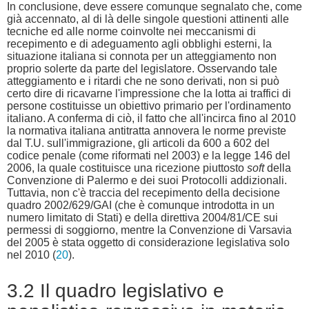
In conclusione, deve essere comunque segnalato che, come
già accennato, al di là delle singole questioni attinenti alle
tecniche ed alle norme coinvolte nei meccanismi di
recepimento e di adeguamento agli obblighi esterni, la
situazione italiana si connota per un atteggiamento non
proprio solerte da parte del legislatore. Osservando tale
atteggiamento e i ritardi che ne sono derivati, non si può
certo dire di ricavarne l'impressione che la lotta ai traffici di
persone costituisse un obiettivo primario per l'ordinamento
italiano. A conferma di ciò, il fatto che all'incirca fino al 2010
la normativa italiana antitratta annovera le norme previste
dal T.U. sull'immigrazione, gli articoli da 600 a 602 del
codice penale (come riformati nel 2003) e la legge 146 del
2006, la quale costituisce una ricezione piuttosto
soft
della
Convenzione di Palermo e dei suoi Protocolli addizionali.
Tuttavia, non c'è traccia del recepimento della decisione
quadro 2002/629/GAI (che è comunque introdotta in un
numero limitato di Stati) e della direttiva 2004/81/CE sui
permessi di soggiorno, mentre la Convenzione di Varsavia
del 2005 è stata oggetto di considerazione legislativa solo
nel 2010 (
20
).
3.2 Il quadro legislativo e