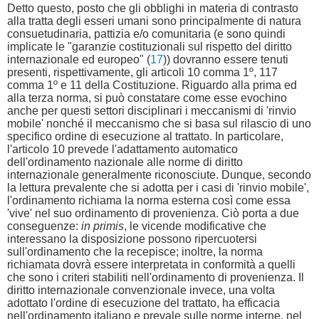
Detto questo, posto che gli obblighi in materia di contrasto
alla tratta degli esseri umani sono principalmente di natura
consuetudinaria, pattizia e/o comunitaria (e sono quindi
implicate le "garanzie costituzionali sul rispetto del diritto
internazionale ed europeo" (
17
)) dovranno essere tenuti
presenti, rispettivamente, gli articoli 10 comma 1º, 117
comma 1º e 11 della Costituzione. Riguardo alla prima ed
alla terza norma, si può constatare come esse evochino
anche per questi settori disciplinari i meccanismi di 'rinvio
mobile' nonché il meccanismo che si basa sul rilascio di uno
specifico ordine di esecuzione al trattato. In particolare,
l'articolo 10 prevede l'adattamento automatico
dell'ordinamento nazionale alle norme di diritto
internazionale generalmente riconosciute. Dunque, secondo
la lettura prevalente che si adotta per i casi di 'rinvio mobile',
l'ordinamento richiama la norma esterna così come essa
'vive' nel suo ordinamento di provenienza. Ciò porta a due
conseguenze:
in primis
, le vicende modificative che
interessano la disposizione possono ripercuotersi
sull'ordinamento che la recepisce; inoltre, la norma
richiamata dovrà essere interpretata in conformità a quelli
che sono i criteri stabiliti nell'ordinamento di provenienza. Il
diritto internazionale convenzionale invece, una volta
adottato l'ordine di esecuzione del trattato, ha efficacia
nell'ordinamento italiano e prevale sulle norme interne, nel