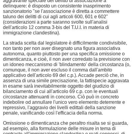
aggravante speciale del delitto di associazione a
delinquere: è disposto un consistente inasprimento
sanzionatorio "se l'associazione è diretta a commettere
taluno dei delitti di cui agli articoli 600, 601 e 602"
(considerazioni a parte saranno svolte sull'analisi
dell'articolo 12 comma 3-bis del T.U.I. in materia di
immigrazione clandestina).
La strada scelta dal legislatore è difficilmente condivisibile,
non tanto per non aver disegnato una figura associativa
autonoma, quanto piuttosto per una specifica omissione o
dimenticanza, e cioè, il non aver corredato la previsione con
un idoneo meccanismo di 'blindamento' della circostanza (o,
comunque, il non aver escluso il comma dall'ambito
applicativo dell'articolo 69 del c.p.). Accade perciò che, in
assenza di una simile precisazione, la fattispecie aggravata
in esame sarà inevitabilmente oggetto del giudizio di
bilanciamento di cui all'articolo 69 c.p. con le eventuali
circostanze attenuanti in concorso. Ciò può in concreto
indebolire od annullare l'unico vero elemento deterrente e
repressivo, l'aggravio dei livelli edittali della sanzione
penale, vanificando così l'efficacia della norma.
Omissione o dimenticanza che peraltro risalta se si guarda,
ad esempio, alla formulazione delle misure in tema di
contrasto all'immigrazione clandestina e reati connessi, di