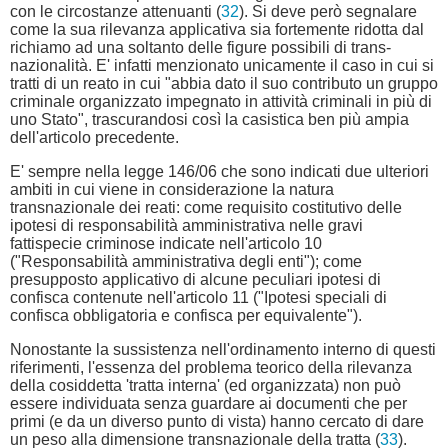
con le circostanze attenuanti (
32
). Si deve però segnalare
come la sua rilevanza applicativa sia fortemente ridotta dal
richiamo ad una soltanto delle figure possibili di trans-
nazionalità. E' infatti menzionato unicamente il caso in cui si
tratti di un reato in cui "abbia dato il suo contributo un gruppo
criminale organizzato impegnato in attività criminali in più di
uno Stato", trascurandosi così la casistica ben più ampia
dell'articolo precedente.
E' sempre nella legge 146/06 che sono indicati due ulteriori
ambiti in cui viene in considerazione la natura
transnazionale dei reati: come requisito costitutivo delle
ipotesi di responsabilità amministrativa nelle gravi
fattispecie criminose indicate nell'articolo 10
("Responsabilità amministrativa degli enti"); come
presupposto applicativo di alcune peculiari ipotesi di
confisca contenute nell'articolo 11 ("Ipotesi speciali di
confisca obbligatoria e confisca per equivalente").
Nonostante la sussistenza nell'ordinamento interno di questi
riferimenti, l'essenza del problema teorico della rilevanza
della cosiddetta 'tratta interna' (ed organizzata) non può
essere individuata senza guardare ai documenti che per
primi (e da un diverso punto di vista) hanno cercato di dare
un peso alla dimensione transnazionale della tratta (
33
).