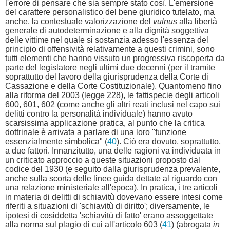
l'errore di pensare che sia sempre stato così. L'emersione
del carattere personalistico del bene giuridico tutelato, ma
anche, la contestuale valorizzazione del
vulnus
alla libertà
generale di autodeterminazione e alla dignità soggettiva
delle vittime nel quale si sostanzia adesso l'essenza del
principio di offensività relativamente a questi crimini, sono
tutti elementi che hanno vissuto un progressiva riscoperta da
parte del legislatore negli ultimi due decenni (per il tramite
soprattutto del lavoro della giurisprudenza della Corte di
Cassazione e della Corte Costituzionale). Quantomeno fino
alla riforma del 2003 (legge 228), le fattispecie degli articoli
600, 601, 602 (come anche gli altri reati inclusi nel capo sui
delitti contro la personalità individuale) hanno avuto
scarsissima applicazione pratica, al punto che la critica
dottrinale è arrivata a parlare di una loro "funzione
essenzialmente simbolica" (
40
). Ciò era dovuto, soprattutto,
a due fattori. Innanzitutto, una delle ragioni va individuata in
un criticato approccio a queste situazioni proposto dal
codice del 1930 (e seguito dalla giurisprudenza prevalente,
anche sulla scorta delle linee guida dettate al riguardo con
una relazione ministeriale all'epoca). In pratica, i tre articoli
in materia di delitti di schiavitù dovevano essere intesi come
riferiti a situazioni di 'schiavitù di diritto'; diversamente, le
ipotesi di cosiddetta 'schiavitù di fatto' erano assoggettate
alla norma sul plagio di cui all'articolo 603 (
41
) (abrogata
in