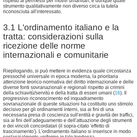
rispetto ai permessi per motivi umanitari, e dunque quale
strumento qualitativamente non diverso circa la tutela
riconosciuta all'interessato.
3.1 L'ordinamento italiano e la
tratta: considerazioni sulla
ricezione delle norme
internazionali e comunitarie
Riepilogando, si può mettere in evidenza quale circostanza
pressoché universale in epoca moderna, la prioritaria
attenzione teorico-normativa del diritto internazionale e delle
diverse fonti sovranazionali e regionali rispetto ai crimini
della schiavitù/servitù e della tratta di esseri umani (
16
). Il
progressivo riconoscimento ed inquadramento
sovranazionale di queste situazioni ha costituito uno stimolo
decisivo per gli ordinamenti interni, sia ai fini di una
necessaria presa di coscienza sull'entità e gravità dei traffici,
sia ai fini dell'adeguamento e dell'attuazione degli strumenti
e dei vincoli concordatari (il sopra-citato 'effetto di
trascinamento'). L'ordinamento italiano si inserisce in modo
sostanzialmente uniforme in tale tendenza.