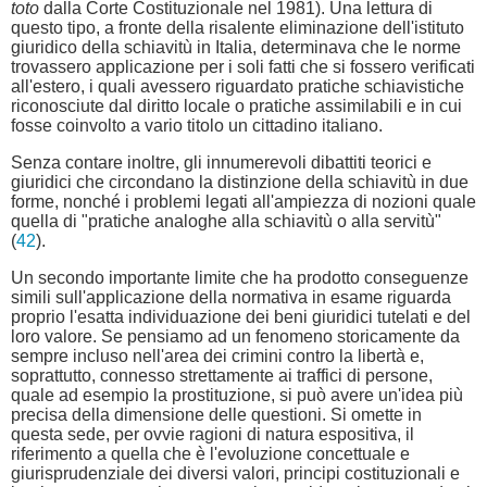
toto
dalla Corte Costituzionale nel 1981). Una lettura di
questo tipo, a fronte della risalente eliminazione dell'istituto
giuridico della schiavitù in Italia, determinava che le norme
trovassero applicazione per i soli fatti che si fossero verificati
all'estero, i quali avessero riguardato pratiche schiavistiche
riconosciute dal diritto locale o pratiche assimilabili e in cui
fosse coinvolto a vario titolo un cittadino italiano.
Senza contare inoltre, gli innumerevoli dibattiti teorici e
giuridici che circondano la distinzione della schiavitù in due
forme, nonché i problemi legati all'ampiezza di nozioni quale
quella di "pratiche analoghe alla schiavitù o alla servitù"
(
42
).
Un secondo importante limite che ha prodotto conseguenze
simili sull'applicazione della normativa in esame riguarda
proprio l'esatta individuazione dei beni giuridici tutelati e del
loro valore. Se pensiamo ad un fenomeno storicamente da
sempre incluso nell'area dei crimini contro la libertà e,
soprattutto, connesso strettamente ai traffici di persone,
quale ad esempio la prostituzione, si può avere un'idea più
precisa della dimensione delle questioni. Si omette in
questa sede, per ovvie ragioni di natura espositiva, il
riferimento a quella che è l'evoluzione concettuale e
giurisprudenziale dei diversi valori, principi costituzionali e