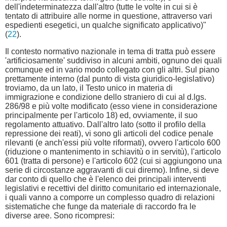
dell'indeterminatezza dall'altro (tutte le volte in cui si è
tentato di attribuire alle norme in questione, attraverso vari
espedienti esegetici, un qualche significato applicativo)"
(
22
).
Il contesto normativo nazionale in tema di tratta può essere
'artificiosamente' suddiviso in alcuni ambiti, ognuno dei quali
comunque ed in vario modo collegato con gli altri. Sul piano
prettamente interno (dal punto di vista giuridico-legislativo)
troviamo, da un lato, il Testo unico in materia di
immigrazione e condizione dello straniero di cui al d.lgs.
286/98 e più volte modificato (esso viene in considerazione
principalmente per l'articolo 18) ed, ovviamente, il suo
regolamento attuativo. Dall'altro lato (sotto il profilo della
repressione dei reati), vi sono gli articoli del codice penale
rilevanti (e anch'essi più volte riformati), ovvero l'articolo 600
(riduzione o mantenimento in schiavitù o in servitù), l'articolo
601 (tratta di persone) e l'articolo 602 (cui si aggiungono una
serie di circostanze aggravanti di cui diremo). Infine, si deve
dar conto di quello che è l'elenco dei principali interventi
legislativi e recettivi del diritto comunitario ed internazionale,
i quali vanno a comporre un complesso quadro di relazioni
sistematiche che funge da materiale di raccordo fra le
diverse aree. Sono ricompresi: