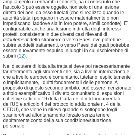
ampliamento di entrambi i concetti, ha riconosciuto che
l'articolo 3 può essere oggetto, non solo di una lesione
diretta dei beni da esso tutelati (che si realizza quando le
autorità statali pongano in essere materialmente o non
impediscano, laddove sia in loro potere, simili condotte). E'
configurabile anche una lesione indiretta degli interessi
protetti, consistente in due diversi casi rilevanti di
refoulement
dello straniero: o verso Paesi ove potrebbe
subire suddetti trattamenti, o verso Paesi dai quali potrebbe
essere nuovamente espulso in luoghi in cui rischierebbe di
subirli (
12
).
Nel discutere di lotta alla tratta si deve poi necessariamente
far riferimento agli strumenti che, sia a livello internazionale
che a livello europeo e comunitario, tutelano, esplicitamente
o implicitamente, i diritti fondamentali delle persone. A
proposito di questo secondo ambito, può essere menzionato
a titolo esemplificativo il divieto comunitario di espulsioni
collettive (articolo 19 della Carta dei diritti fondamentali
dell'UE e articolo 4 del protocollo addizionale n. 4 della
CEDU), che viene in rilievo quando si sottopone lo/gli
straniero/i ad allontanamento forzato senza tenere
debitamente conto della sua condizione/situazione
personale.