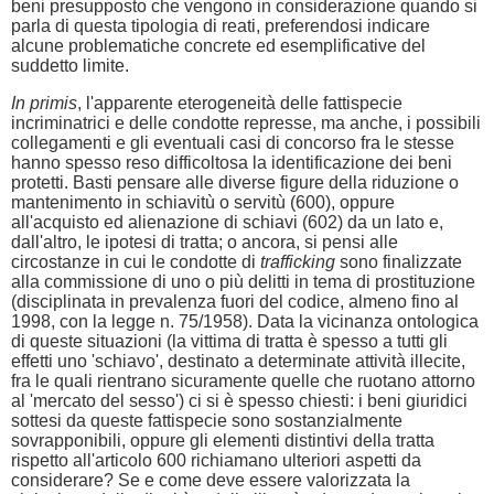
beni presupposto che vengono in considerazione quando si
parla di questa tipologia di reati, preferendosi indicare
alcune problematiche concrete ed esemplificative del
suddetto limite.
In primis
, l'apparente eterogeneità delle fattispecie
incriminatrici e delle condotte represse, ma anche, i possibili
collegamenti e gli eventuali casi di concorso fra le stesse
hanno spesso reso difficoltosa la identificazione dei beni
protetti. Basti pensare alle diverse figure della riduzione o
mantenimento in schiavitù o servitù (600), oppure
all'acquisto ed alienazione di schiavi (602) da un lato e,
dall'altro, le ipotesi di tratta; o ancora, si pensi alle
circostanze in cui le condotte di
trafficking
sono finalizzate
alla commissione di uno o più delitti in tema di prostituzione
(disciplinata in prevalenza fuori del codice, almeno fino al
1998, con la legge n. 75/1958). Data la vicinanza ontologica
di queste situazioni (la vittima di tratta è spesso a tutti gli
effetti uno 'schiavo', destinato a determinate attività illecite,
fra le quali rientrano sicuramente quelle che ruotano attorno
al 'mercato del sesso') ci si è spesso chiesti: i beni giuridici
sottesi da queste fattispecie sono sostanzialmente
sovrapponibili, oppure gli elementi distintivi della tratta
rispetto all'articolo 600 richiamano ulteriori aspetti da
considerare? Se e come deve essere valorizzata la