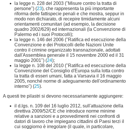
la legge n. 228 del 2003 ("Misure contro la tratta di
persone") (
23
), che rappresenta la più importante
riforma delle fattispecie penali e che mostra, seppur in
modo non dichiarato, di recepire timidamente alcuni
orientamenti comunitari (ad esempio, la decisione
quadro 2002/629) ed internazionali (la Convenzione di
Palermo ed i suoi Protocolli);
la legge n. 146 del 2006 ("Ratifica ed esecuzione della
Convenzione e dei Protocolli delle Nazioni Unite
contro il crimine organizzato transnazionale, adottati
dall'Assemblea generale il 15 novembre 2000 ed il 31
maggio 2001") (
24
);
la legge n. 108 del 2010 ("Ratifica ed esecuzione della
Convenzione del Consiglio d'Europa sulla lotta contro
la tratta di esseri umani, fatta a Varsavia il 16 maggio
2005, nonché norme di adeguamento dell'ordinamento
interno") (
25
).
A questi tre pilastri si devono necessariamente aggiungere:
il d.lgs. n. 109 del 16 luglio 2012, sull'attuazione della
direttiva 2009/52/CE che introduce norme minime
relative a sanzioni e a provvedimenti nei confronti di
datori di lavoro che impiegano cittadini di Paesi terzi il
cui soggiorno è irregolare (il quale, in particolare,