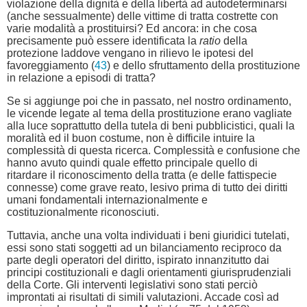
violazione della dignità e della libertà ad autodeterminarsi
(anche sessualmente) delle vittime di tratta costrette con
varie modalità a prostituirsi? Ed ancora: in che cosa
precisamente può essere identificata la
ratio
della
protezione laddove vengano in rilievo le ipotesi del
favoreggiamento (
43
) e dello sfruttamento della prostituzione
in relazione a episodi di tratta?
Se si aggiunge poi che in passato, nel nostro ordinamento,
le vicende legate al tema della prostituzione erano vagliate
alla luce soprattutto della tutela di beni pubblicistici, quali la
moralità ed il buon costume, non è difficile intuire la
complessità di questa ricerca. Complessità e confusione che
hanno avuto quindi quale effetto principale quello di
ritardare il riconoscimento della tratta (e delle fattispecie
connesse) come grave reato, lesivo prima di tutto dei diritti
umani fondamentali internazionalmente e
costituzionalmente riconosciuti.
Tuttavia, anche una volta individuati i beni giuridici tutelati,
essi sono stati soggetti ad un bilanciamento reciproco da
parte degli operatori del diritto, ispirato innanzitutto dai
principi costituzionali e dagli orientamenti giurisprudenziali
della Corte. Gli interventi legislativi sono stati perciò
improntati ai risultati di simili valutazioni. Accade così ad