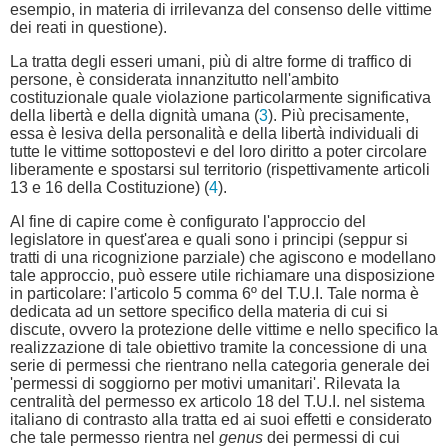
esempio, in materia di irrilevanza del consenso delle vittime
dei reati in questione).
La tratta degli esseri umani, più di altre forme di traffico di
persone, è considerata innanzitutto nell'ambito
costituzionale quale violazione particolarmente significativa
della libertà e della dignità umana (
3
). Più precisamente,
essa è lesiva della personalità e della libertà individuali di
tutte le vittime sottopostevi e del loro diritto a poter circolare
liberamente e spostarsi sul territorio (rispettivamente articoli
13 e 16 della Costituzione) (
4
).
Al fine di capire come è configurato l'approccio del
legislatore in quest'area e quali sono i principi (seppur si
tratti di una ricognizione parziale) che agiscono e modellano
tale approccio, può essere utile richiamare una disposizione
in particolare: l'articolo 5 comma 6º del T.U.I. Tale norma è
dedicata ad un settore specifico della materia di cui si
discute, ovvero la protezione delle vittime e nello specifico la
realizzazione di tale obiettivo tramite la concessione di una
serie di permessi che rientrano nella categoria generale dei
'permessi di soggiorno per motivi umanitari'. Rilevata la
centralità del permesso ex articolo 18 del T.U.I. nel sistema
italiano di contrasto alla tratta ed ai suoi effetti e considerato
che tale permesso rientra nel
genus
dei permessi di cui