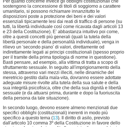
Per quanto concerne invece gli obblighi costituzionali che
sostengono la concessione di titoli di soggiorno a carattere
umanitario, si possono richiamare innanzitutto le
disposizioni poste a protezione dei beni e dei valori
essenziali tipicamente lesi dai reati di traffico di persone (su
tutti, la libertà individuale così come ricavata dagli articoli 13
e 23 della Costituzione). E' abbastanza intuitivo poi come,
oltre a questi concetti più generali (quali la tutela della
libertà personale e della personalità individuale), venga in
rilievo un 'secondo piano' di valori, direttamente od
indirettamente legati ai principi costituzionali (spesso proprio
per il tramite della prima tipologia di norme in questione).
Basti pensare, ad esempio, alla vittima di tratta a scopo di
sfruttamento sessuale. In seguito all'imprigionamento della
stessa, attraverso vari mezzi illeciti, nelle dinamiche del
meretricio gestito dalla mala-vita, dovranno essere adottate
adeguate misure rivolte alla tutela della sua salute e della
sua integrità psicofisica, oltre che della sua dignità e libertà
sessuale (e da attuarsi prima, durante e dopo la fuoriuscita
della persona da tale situazione).
In secondo luogo, devono essere almeno menzionati due
specifici obblighi (costituzionali) inerenti in modo più
specifico a questo tema (
13
). Il diritto di asilo, previsto
dall'articolo 10 comma 3º della Costituzione in favore dello