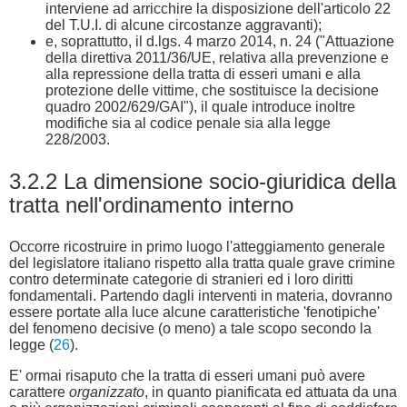
interviene ad arricchire la disposizione dell'articolo 22
del T.U.I. di alcune circostanze aggravanti);
e, soprattutto, il d.lgs. 4 marzo 2014, n. 24 ("Attuazione
della direttiva 2011/36/UE, relativa alla prevenzione e
alla repressione della tratta di esseri umani e alla
protezione delle vittime, che sostituisce la decisione
quadro 2002/629/GAI"), il quale introduce inoltre
modifiche sia al codice penale sia alla legge
228/2003.
3.2.2 La dimensione socio-giuridica della
tratta nell'ordinamento interno
Occorre ricostruire in primo luogo l'atteggiamento generale
del legislatore italiano rispetto alla tratta quale grave crimine
contro determinate categorie di stranieri ed i loro diritti
fondamentali. Partendo dagli interventi in materia, dovranno
essere portate alla luce alcune caratteristiche 'fenotipiche'
del fenomeno decisive (o meno) a tale scopo secondo la
legge (
26
).
E' ormai risaputo che la tratta di esseri umani può avere
carattere
organizzato
, in quanto pianificata ed attuata da una