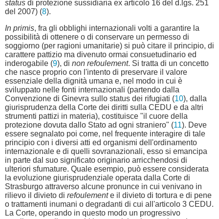
status
di protezione sussidiaria ex articolo 16 del d.lgs. 251
del 2007) (
8
).
In primis
, fra gli obblighi internazionali volti a garantire la
possibilità di ottenere o di conservare un permesso di
soggiorno (per ragioni umanitarie) si può citare il principio, di
carattere pattizio ma divenuto ormai consuetudinario ed
inderogabile (
9
), di
non refoulement
. Si tratta di un concetto
che nasce proprio con l'intento di preservare il valore
essenziale della dignità umana e, nel modo in cui è
sviluppato nelle fonti internazionali (partendo dalla
Convenzione di Ginevra sullo status dei rifugiati (
10
), dalla
giurisprudenza della Corte dei diritti sulla CEDU e da altri
strumenti pattizi in materia), costituisce "il cuore della
protezione dovuta dallo Stato ad ogni straniero" (
11
). Deve
essere segnalato poi come, nel frequente interagire di tale
principio con i diversi atti ed organismi dell'ordinamento
internazionale e di quelli sovranazionali, esso si emancipa
in parte dal suo significato originario arricchendosi di
ulteriori sfumature. Quale esempio, può essere considerata
la evoluzione giurisprudenziale operata dalla Corte di
Strasburgo attraverso alcune pronunce in cui venivano in
rilievo il divieto di
refoulement
e il divieto di tortura e di pene
o trattamenti inumani o degradanti di cui all'articolo 3 CEDU.
La Corte, operando in questo modo un progressivo