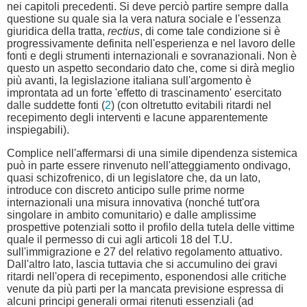
nei capitoli precedenti. Si deve perciò partire sempre dalla
questione su quale sia la vera natura sociale e l'essenza
giuridica della tratta,
rectius
, di come tale condizione si è
progressivamente definita nell'esperienza e nel lavoro delle
fonti e degli strumenti internazionali e sovranazionali. Non è
questo un aspetto secondario dato che, come si dirà meglio
più avanti, la legislazione italiana sull'argomento è
improntata ad un forte 'effetto di trascinamento' esercitato
dalle suddette fonti (
2
) (con oltretutto evitabili ritardi nel
recepimento degli interventi e lacune apparentemente
inspiegabili).
Complice nell'affermarsi di una simile dipendenza sistemica
può in parte essere rinvenuto nell'atteggiamento ondivago,
quasi schizofrenico, di un legislatore che, da un lato,
introduce con discreto anticipo sulle prime norme
internazionali una misura innovativa (nonché tutt'ora
singolare in ambito comunitario) e dalle amplissime
prospettive potenziali sotto il profilo della tutela delle vittime
quale il permesso di cui agli articoli 18 del T.U.
sull'immigrazione e 27 del relativo regolamento attuativo.
Dall'altro lato, lascia tuttavia che si accumulino dei gravi
ritardi nell'opera di recepimento, esponendosi alle critiche
venute da più parti per la mancata previsione espressa di
alcuni principi generali ormai ritenuti essenziali (ad