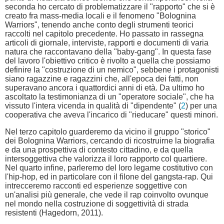
seconda ho cercato di problematizzare il "rapporto" che si è
creato fra mass-media locali e il fenomeno "Bolognina
Warriors", tenendo anche conto degli strumenti teorici
raccolti nel capitolo precedente. Ho passato in rassegna
articoli di giornale, interviste, rapporti e documenti di varia
natura che raccontavano della "baby-gang". In questa fase
del lavoro l'obiettivo critico è rivolto a quella che possiamo
definire la "costruzione di un nemico", sebbene i protagonisti
siano ragazzine e ragazzini che, all'epoca dei fatti, non
superavano ancora i quattordici anni di età. Da ultimo ho
ascoltato la testimonianza di un "operatore sociale", che ha
vissuto l'intera vicenda in qualità di "dipendente" (
2
) per una
cooperativa che aveva l'incarico di "rieducare" questi minori.
Nel terzo capitolo guarderemo da vicino il gruppo "storico"
dei Bolognina Warriors, cercando di ricostruirne la biografia
e da una prospettiva di contesto cittadino, e da quella
intersoggettiva che valorizza il loro rapporto col quartiere.
Nel quarto infine, parleremo del loro legame costitutivo con
l'hip-hop, ed in particolare con il filone del gangsta-rap. Qui
intrecceremo racconti ed esperienze soggettive con
un'analisi più generale, che vede il rap coinvolto ovunque
nel mondo nella costruzione di soggettività di strada
resistenti (Hagedorn, 2011).