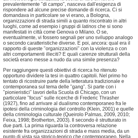
prevalentemente "di campo", nasceva dall'esigenza di
rispondere ad alcune precise domande di ricerca. Ci si
domandava in particolare se vi erano, a Bologna,
organizzazioni di strada simili a quanto riscontrato in altri
luoghi, come ad esempio i gruppi di
latinos
che si sono
manifestati in città come Genova o Milano. O se,
eventualmente, vi fossero segnali per uno sviluppo analogo
o secondo caratteristiche diverse. E poi, ancora: qual era il
rapporto di queste "organizzazioni" con la violenza o con
altri comportamenti illeciti? E quali carenze strutturali della
società erano messe a nudo da una simile presenza?
Per raggiungere questi obiettivi di ricerca ho ritenuto
opportuno dividere la tesi in quattro capitoli. Nel primo ho
tentato di ricostruire parte della letteratura tradizionale e
contemporanea sul tema delle "gang". Si parte con i
"pionieristici" lavori della Scuola di Chicago, con un
particolare "focus" sulle ricerche di Frederic Thrasher
(1927), fino ad arrivare al dualismo contemporaneo fra le
ipotesi della criminologia del controllo (Klein, 2001) e quelle
della criminologia culturale (Queirolo Palmas, 2009, 2010;
Feixa, 1998; Brotherton, 2003). Il secondo è strutturato in
due parti. La prima riguarda la controversa relazione
esistente fra organizzazioni di strada e mass media, da un
punto di vista sia storico-teorico che contemporaneo. Nella