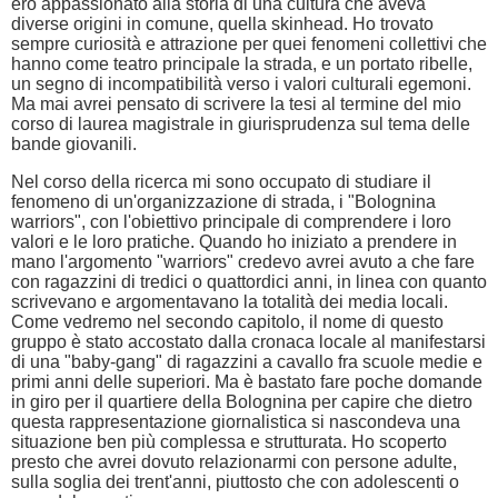
ero appassionato alla storia di una cultura che aveva
diverse origini in comune, quella skinhead. Ho trovato
sempre curiosità e attrazione per quei fenomeni collettivi che
hanno come teatro principale la strada, e un portato ribelle,
un segno di incompatibilità verso i valori culturali egemoni.
Ma mai avrei pensato di scrivere la tesi al termine del mio
corso di laurea magistrale in giurisprudenza sul tema delle
bande giovanili.
Nel corso della ricerca mi sono occupato di studiare il
fenomeno di un'organizzazione di strada, i "Bolognina
warriors", con l'obiettivo principale di comprendere i loro
valori e le loro pratiche. Quando ho iniziato a prendere in
mano l'argomento "warriors" credevo avrei avuto a che fare
con ragazzini di tredici o quattordici anni, in linea con quanto
scrivevano e argomentavano la totalità dei media locali.
Come vedremo nel secondo capitolo, il nome di questo
gruppo è stato accostato dalla cronaca locale al manifestarsi
di una "baby-gang" di ragazzini a cavallo fra scuole medie e
primi anni delle superiori. Ma è bastato fare poche domande
in giro per il quartiere della Bolognina per capire che dietro
questa rappresentazione giornalistica si nascondeva una
situazione ben più complessa e strutturata. Ho scoperto
presto che avrei dovuto relazionarmi con persone adulte,
sulla soglia dei trent'anni, piuttosto che con adolescenti o