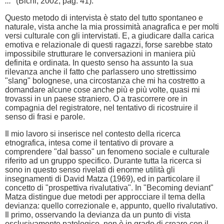
...
" (Bichi, 2002, pag. 41).
Questo metodo di intervista è stato del tutto spontaneo e
naturale, vista anche la mia prossimità anagrafica e per molti
versi culturale con gli intervistati. E, a giudicare dalla carica
emotiva e relazionale di questi ragazzi, forse sarebbe stato
impossibile strutturare le conversazioni in maniera più
definita e ordinata. In questo senso ha assunto la sua
rilevanza anche il fatto che parlassero uno strettissimo
"slang" bolognese, una circostanza che mi ha costretto a
domandare alcune cose anche più e più volte, quasi mi
trovassi in un paese straniero. O a trascorrere ore in
compagnia del registratore, nel tentativo di ricostruire il
senso di frasi e parole.
Il mio lavoro si inserisce nel contesto della ricerca
etnografica, intesa come il tentativo di provare a
comprendere "dal basso" un fenomeno sociale e culturale
riferito ad un gruppo specifico. Durante tutta la ricerca si
sono in questo senso rivelati di enorme utilità gli
insegnamenti di David Matza (1969), ed in particolare il
concetto di "prospettiva rivalutativa". In "Becoming deviant"
Matza distingue due metodi per approcciare il tema della
devianza: quello correzionale e, appunto, quello rivalutativo.
Il primo, osservando la devianza da un punto di vista
esclusivamente patologico, non è in grado di creare con il