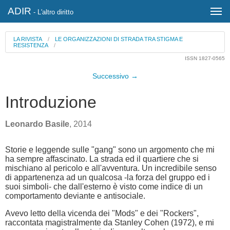
ADIR
- L'altro diritto
LA RIVISTA
/
LE ORGANIZZAZIONI DI STRADA TRA STIGMA E
RESISTENZA
/
ISSN 1827-0565
Successivo →
Introduzione
Leonardo Basile
, 2014
Storie e leggende sulle "gang" sono un argomento che mi
ha sempre affascinato. La strada ed il quartiere che si
mischiano al pericolo e all'avventura. Un incredibile senso
di appartenenza ad un qualcosa -la forza del gruppo ed i
suoi simboli- che dall'esterno è visto come indice di un
comportamento deviante e antisociale.
Avevo letto della vicenda dei "Mods" e dei "Rockers",
raccontata magistralmente da Stanley Cohen (1972), e mi