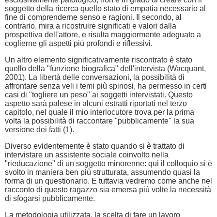
soggetto della ricerca quello stato di empatia necessario al
fine di comprenderne senso e ragioni. Il secondo, al
contrario, mira a ricostruire significati e valori dalla
prospettiva dell'attore, e risulta maggiormente adeguato a
coglierne gli aspetti più profondi e riflessivi.
Un altro elemento significativamente riscontrato è stato
quello della "funzione biografica" dell'intervista (Wacquant,
2001). La libertà delle conversazioni, la possibilità di
affrontare senza veli i temi più spinosi, ha permesso in certi
casi di "togliere un peso" ai soggetti intervistati. Questo
aspetto sarà palese in alcuni estratti riportati nel terzo
capitolo, nel quale il mio interlocutore trova per la prima
volta la possibilità di raccontare "pubblicamente" la sua
versione dei fatti (
1
).
Diverso evidentemente è stato quando si è trattato di
intervistare un assistente sociale coinvolto nella
"rieducazione" di un soggetto minorenne: qui il colloquio si è
svolto in maniera ben più strutturata, assumendo quasi la
forma di un questionario. E tuttavia vedremo come anche nel
racconto di questo ragazzo sia emersa più volte la necessità
di sfogarsi pubblicamente.
La metodologia utilizzata, la scelta di fare un lavoro