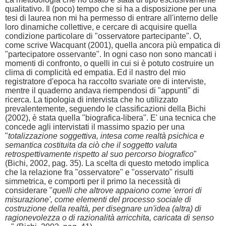
qualitativo. Il (poco) tempo che si ha a disposizione per una
tesi di laurea non mi ha permesso di entrare all'interno delle
loro dinamiche collettive, e cercare di acquisire quella
condizione particolare di "osservatore partecipante". O,
come scrive Wacquant (2001), quella ancora più empatica di
"partecipatore osservante". In ogni caso non sono mancati i
momenti di confronto, o quelli in cui si è potuto costruire un
clima di complicità ed empatia. Ed il nastro del mio
registratore d'epoca ha raccolto svariate ore di interviste,
mentre il quaderno andava riempendosi di "appunti" di
ricerca. La tipologia di intervista che ho utilizzato
prevalentemente, seguendo le classificazioni della Bichi
(2002), è stata quella "biografica-libera". E' una tecnica che
concede agli intervistati il massimo spazio per una
"
totalizzazione soggettiva, intesa come realtà psichica e
semantica costituita da ciò che il soggetto valuta
retrospettivamente rispetto al suo percorso biografico
"
(Bichi, 2002, pag. 35). La scelta di questo metodo implica
che la relazione fra "osservatore" e "osservato" risulti
simmetrica, e comporti per il primo la necessità di
considerare "
quelli che altrove appaiono come 'errori di
misurazione', come elementi del processo sociale di
costruzione della realtà, per disegnare un'idea (altra) di
ragionevolezza o di razionalità arricchita, caricata di senso