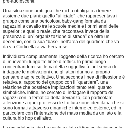
pre-adolescenti.
Una situazione ambigua che mi ha obbligato a tenere
assieme due piani: quello "ufficiale", che rappresentava il
gruppo come una pericolosa baby-gang formata da
ragazzini a cavallo tra le scuole medie e i primi anni delle
superiori; e quello reale, che raccontava invece della
presenza di un'"organizzazione di strada" da oltre un
decennio, con la sua "base" nell'area del quartiere che va
da via Corticella a via Ferrarese.
Individuato compiutamente l'oggetto della ricerca ho cercato
di muovermi lungo tre linee direttrici. In primo luogo
concentrandomi sul tema della soggettività, nel senso di
indagare le motivazioni che gli attori danno al proprio
pensare e agire collettivo. Una seconda linea di riflessione è
relativa al rapporto del gruppo con il "quartiere", una
relazione che possiede implicazioni tanto reali quanto
simboliche. Infine, ho cercato di indagare il rapporto dei
ragazzi con la tematica della devianza, con particolare
attenzione a quei processi di strutturazione identitaria che si
sono formati attraverso dinamiche interne ed esterne, ed in
particolare con l'interazione dei mass media da un lato e la
cultura hip hop dall'altro.
La metodologia che ho usato è stata di tipo esclusivamente