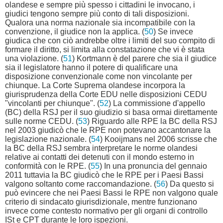
olandese e sempre più spesso i cittadini le invocano, i
giudici tengono sempre più conto di tali disposizioni.
Qualora una norma nazionale sia incompatibile con la
convenzione, il giudice non la applica. (
50
) Se invece
giudica che con ciò andrebbe oltre i limiti del suo compito di
formare il diritto, si limita alla constatazione che vi è stata
una violazione. (
51
) Kortmann è del parere che sia il giudice
sia il legislatore hanno il potere di qualificare una
disposizione convenzionale come non vincolante per
chiunque. La Corte Suprema olandese incorpora la
giurisprudenza della Corte EDU nelle disposizioni CEDU
"vincolanti per chiunque". (
52
) La commissione d'appello
(BC) della RSJ per il suo giudizio si basa ormai direttamente
sulle norme CEDU. (
53
) Riguardo alle RPE la BC della RSJ
nel 2003 giudicò che le RPE non potevano accantonare la
legislazione nazionale. (
54
) Kooijmans nel 2006 scrisse che
la BC della RSJ sembra interpretare le norme olandesi
relative ai contatti dei detenuti con il mondo esterno in
conformità con le RPE. (
55
) In una pronuncia del gennaio
2011 tuttavia la BC giudicò che le RPE per i Paesi Bassi
valgono soltanto come raccomandazione. (
56
) Da questo si
può evincere che nei Paesi Bassi le RPE non valgono quale
criterio di sindacato giurisdizionale, mentre funzionano
invece come contesto normativo per gli organi di controllo
ISt e CPT durante le loro ispezioni.