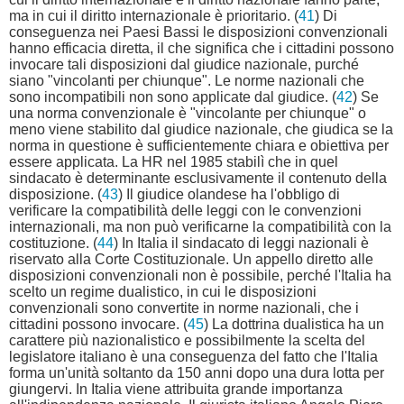
ma in cui il diritto internazionale è prioritario. (
41
) Di
conseguenza nei Paesi Bassi le disposizioni convenzionali
hanno efficacia diretta, il che significa che i cittadini possono
invocare tali disposizioni dal giudice nazionale, purché
siano "vincolanti per chiunque". Le norme nazionali che
sono incompatibili non sono applicate dal giudice. (
42
) Se
una norma convenzionale è "vincolante per chiunque" o
meno viene stabilito dal giudice nazionale, che giudica se la
norma in questione è sufficientemente chiara e obiettiva per
essere applicata. La HR nel 1985 stabilì che in quel
sindacato è determinante esclusivamente il contenuto della
disposizione. (
43
) Il giudice olandese ha l'obbligo di
verificare la compatibilità delle leggi con le convenzioni
internazionali, ma non può verificarne la compatibilità con la
costituzione. (
44
) In Italia il sindacato di leggi nazionali è
riservato alla Corte Costituzionale. Un appello diretto alle
disposizioni convenzionali non è possibile, perché l'Italia ha
scelto un regime dualistico, in cui le disposizioni
convenzionali sono convertite in norme nazionali, che i
cittadini possono invocare. (
45
) La dottrina dualistica ha un
carattere più nazionalistico e possibilmente la scelta del
legislatore italiano è una conseguenza del fatto che l'Italia
forma un'unità soltanto da 150 anni dopo una dura lotta per
giungervi. In Italia viene attribuita grande importanza