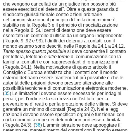
che vengono cancellati da un giudice non possono più
essere esercitati dai detenuti". Oltre a questa garanzia di
sindacato giurisdizionale contro azioni arbitrarie
dell'amministrazione il principio di limitazioni minime è
stabilito nella Regola 3 e il principio di risocializzazione
nella Regola 6. Sui centri di detenzione deve essere
esercitato un controllo d'ufficio da un organo indipendente
(Regole 9, 92 e 93). I diritti dei detenuti a contatti con il
mondo esterno sono descritti nelle Regole da 24.1 a 24.12.
Tanto spesso quanto possibile
si deve consentire il contatto
per lettera, telefono
o altre forme
di comunicazione con la
famiglia, con altri e con rappresentanti di organizzazioni
(Regola 24.1). Nella motivazione di questo articolo il
Consiglio d'Europa enfatizza che i contatti con il mondo
esterno debbano essere mantenuti il più possibile e che le
autorità delle prigioni devono prestare attenzione alle
possibilità tecniche e di comunicazione elettronica moderne.
(
35
) Le limitazioni devono essere necessarie per indagini
penali, per l'ordine e la sicurezza nell'istituto, per la
prevenzione di reati o per la protezione delle vittime. Si deve
garantire un minimo di contatti (Regola 24.2). Nelle leggi
nazionali devono essere specificati organi e funzionari con
cui la comunicazione dei detenuti non può essere limitata
(Regola 24.3). (
36
) L'amministrazione deve appoggiare il
detenuto nel mantenimento dei contatti con il mondo esterno