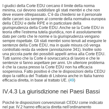
I giudici della Corte EDU cercano il limite della norma
minima, cui devono soddisfare gli stati membri e che non
deve essere oltrepassato. C'è da chiedersi se il personale
delle carceri sia sempre al corrente della normativa europea
della CEDU e delle RPE e in particolare della
giurisprudenza della Corte EDU. Anche se la Corte EDU in
teoria offre l'estrema tutela giuridica, non è assolutamente
dato per certo che le norme e la giurisprudenza vengano
sempre rispettate. Gli stati membri sono tenuti ad eseguire le
sentenze della Corte EDU, ma in quale misura ciò venga
controllato resta da vedere (annotazione 341). Inoltre solo
una piccola parte dei possibili appelli arriva alla Corte EDU.
Tutti sanno che la Corte è sovraccarica di lavoro e che le
sentenze si fanno aspettare per anni. Un ulteriore problema
è che la causa presso la Corte EDU non ha efficacia
sospensiva. Fatto positivo è che le disposizioni della CEDU
dopo la ratifica del Trattato di Lisbona anche in Italia hanno
efficacia diretta, in base al trattato UE. (
49
)
IV.4.3 La giurisdizione nei Paesi Bassi
Poiché le disposizioni convenzionali CEDU come indicato
nel par. IV.2 hanno efficacia diretta nell'ordinamento