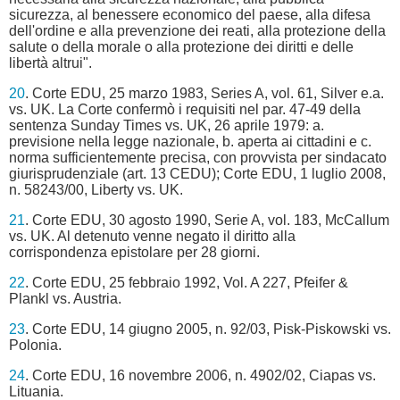
sicurezza, al benessere economico del paese, alla difesa
dell'ordine e alla prevenzione dei reati, alla protezione della
salute o della morale o alla protezione dei diritti e delle
libertà altrui".
20
. Corte EDU, 25 marzo 1983, Series A, vol. 61, Silver e.a.
vs. UK. La Corte confermò i requisiti nel par. 47-49 della
sentenza Sunday Times vs. UK, 26 aprile 1979: a.
previsione nella legge nazionale, b. aperta ai cittadini e c.
norma sufficientemente precisa, con provvista per sindacato
giurisprudenziale (art. 13 CEDU); Corte EDU, 1 luglio 2008,
n. 58243/00, Liberty vs. UK.
21
. Corte EDU, 30 agosto 1990, Serie A, vol. 183, McCallum
vs. UK. Al detenuto venne negato il diritto alla
corrispondenza epistolare per 28 giorni.
22
. Corte EDU, 25 febbraio 1992, Vol. A 227, Pfeifer &
Plankl vs. Austria.
23
. Corte EDU, 14 giugno 2005, n. 92/03, Pisk-Piskowski vs.
Polonia.
24
. Corte EDU, 16 novembre 2006, n. 4902/02, Ciapas vs.
Lituania.