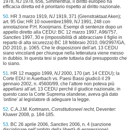
1978,
NJ
1978, 656, Simmenthal, il diritto europeo ha
efficacia diretta ed è prioritario rispetto al diritto nazionale.
50
. HR 3 marzo 1919,
NJ
1919, 371 (Grenstraktaat Aken);
art. 95 Gw; HR 10 novembre1989,
NJ
1991, 248 con
annotazione P.H. Kooijmans. Esempi di sentenze dopo un
appello diretto alla CEDU: BC 12 marzo 1997, A96/757,
Sancties
1997, 30 e (impossibilità di abbracciare il figlio in
reparto di alta sicurezza) BC 18 febbraio 2010, 09/2997/GA,
DD
2010, p. 1065. Che le disposizioni dell'art. 13 CEDU
siano vincolanti per chiunque nella letteratura viene messo
in dubbio. In questa tesi si parte tuttavia dal presupposto che
lo siano.
51
. HR 12 maggio 1999,
NJ
2000, 170 (art. 14 CEDU); la
Corte EDU in Auerbach vs. Paesi Bassi giudicò il 29
gennaio 2002, n. 45600/99, che l'attore non poteva più
appellarsi all'art. 13 CEDU perché il giudice nazionale, in
questo caso la Corte Suprema olandese, aveva già dato
'ordine' al legislatore di adeguare la legge.
52
. C.A.J.M. Kortmann,
Constitutioneel recht
, Deventer:
Kluwer 2008, p. 184-185.
53
. BC 26 aprile 2006,
Sancties
2006, n. 4 (sanzione
disciplinare nell'ambito della libertà di espressione).