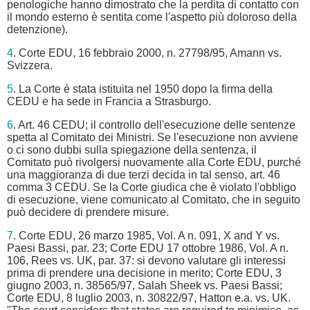
penologiche hanno dimostrato che la perdita di contatto con
il mondo esterno è sentita come l'aspetto più doloroso della
detenzione).
4
. Corte EDU, 16 febbraio 2000, n. 27798/95, Amann vs.
Svizzera.
5
. La Corte è stata istituita nel 1950 dopo la firma della
CEDU e ha sede in Francia a Strasburgo.
6
. Art. 46 CEDU; il controllo dell'esecuzione delle sentenze
spetta al Comitato dei Ministri. Se l'esecuzione non avviene
o ci sono dubbi sulla spiegazione della sentenza, il
Comitato può rivolgersi nuovamente alla Corte EDU, purché
una maggioranza di due terzi decida in tal senso, art. 46
comma 3 CEDU. Se la Corte giudica che è violato l'obbligo
di esecuzione, viene comunicato al Comitato, che in seguito
può decidere di prendere misure.
7
. Corte EDU, 26 marzo 1985, Vol. A n. 091, X and Y vs.
Paesi Bassi, par. 23; Corte EDU 17 ottobre 1986, Vol. A n.
106, Rees vs. UK, par. 37: si devono valutare gli interessi
prima di prendere una decisione in merito; Corte EDU, 3
giugno 2003, n. 38565/97, Salah Sheek vs. Paesi Bassi;
Corte EDU, 8 luglio 2003, n. 30822/97, Hatton e.a. vs. UK.