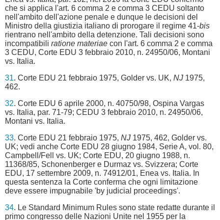
che si applica l'art. 6 comma 2 e comma 3 CEDU soltanto
nell'ambito dell'azione penale e dunque le decisioni del
Ministro della giustizia italiano di prorogare il regime 41-
bis
rientrano nell'ambito della detenzione. Tali decisioni sono
incompatibili
ratione materiae
con l'art. 6 comma 2 e comma
3 CEDU, Corte EDU 3 febbraio 2010, n. 24950/06, Montani
vs. Italia.
31
. Corte EDU 21 febbraio 1975, Golder vs. UK,
NJ
1975,
462.
32
. Corte EDU 6 aprile 2000, n. 40750/98, Ospina Vargas
vs. Italia, par. 71-79; CEDU 3 febbraio 2010, n. 24950/06,
Montani vs. Italia.
33
. Corte EDU 21 febbraio 1975,
NJ
1975, 462, Golder vs.
UK; vedi anche Corte EDU 28 giugno 1984, Serie A, vol. 80,
Campbell/Fell vs. UK; Corte EDU, 20 giugno 1988, n.
11368/85, Schonenberger e Durmaz vs. Svizzera; Corte
EDU, 17 settembre 2009, n. 74912/01, Enea vs. Italia. In
questa sentenza la Corte conferma che ogni limitazione
deve essere impugnabile 'by judicial proceedings'.
34
. Le Standard Minimum Rules sono state redatte durante il
primo congresso delle Nazioni Unite nel 1955 per la