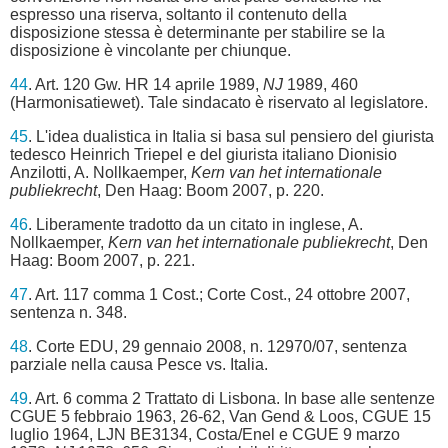
espresso una riserva, soltanto il contenuto della
disposizione stessa è determinante per stabilire se la
disposizione è vincolante per chiunque.
44
. Art. 120 Gw. HR 14 aprile 1989,
NJ
1989, 460
(Harmonisatiewet). Tale sindacato è riservato al legislatore.
45
. L'idea dualistica in Italia si basa sul pensiero del giurista
tedesco Heinrich Triepel e del giurista italiano Dionisio
Anzilotti, A. Nollkaemper,
Kern van het internationale
publiekrecht
, Den Haag: Boom 2007, p. 220.
46
. Liberamente tradotto da un citato in inglese, A.
Nollkaemper,
Kern van het internationale publiekrecht
, Den
Haag: Boom 2007, p. 221.
47
. Art. 117 comma 1 Cost.; Corte Cost., 24 ottobre 2007,
sentenza n. 348.
48
. Corte EDU, 29 gennaio 2008, n. 12970/07, sentenza
parziale nella causa Pesce vs. Italia.
49
. Art. 6 comma 2 Trattato di Lisbona. In base alle sentenze
CGUE 5 febbraio 1963, 26-62, Van Gend & Loos, CGUE 15
luglio 1964, LJN BE3134, Costa/Enel e CGUE 9 marzo