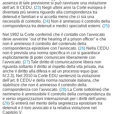
assenza di tale previsione si può ravvisare una violazione
dell'art. 8 CEDU. (
23
) Negli ultimi anni la Corte europea è
diventata più severa riguardo alla corrispondenza tra
detenuti e familiari e si accetta meno che ci sia una
necessità di controllo. (
24
) Non è ammesso il controllo della
corrispondenza tra detenuti e medici specialisti esterni. (
25
)
Nel 1992 la Corte confermò che il contatto con l'avvocato
deve avvenire "out of the hearing of a prison officer" e che
non è ammesso il controllo del contenuto della
corrispondenza epistolare con l'avvocato. (
26
) Nella CEDU
non è prevista una norma specifica in cui si garantisce
esplicitamente di poter comunicare liberamente con
l'avvocato. (
27
) Tale diritto di comunicazione libera non
riguarda soltanto il diritto al rispetto della vita privata, ma
anche il diritto alla difesa e ad un processo equo (par.
IV.2.3). Nel 2010 la Corte EDU sentenziò la violazione
dell'art. 8 CEDU e della norma nazionale italiana, che
stabilisce che non è ammesso il controllo della
corrispondenza con l'avvocato. (
28
) La Corte sottolineò che
nemmeno è ammissibile il controllo della corrispondenza da
e verso organizzazioni internazionali per i diritti dell'uomo.
(
29
) Si entrerà nel merito della segretezza epistolare tra
detenuti e il loro avvocato e la relativa violazione nel
Capitolo V.