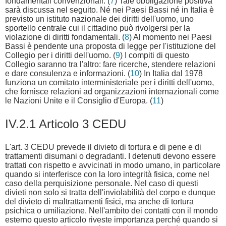
fondamentali convenzionali. (
7
) Tale obbligazione positiva
sarà discussa nel seguito. Né nei Paesi Bassi né in Italia è
previsto un istituto nazionale dei diritti dell'uomo, uno
sportello centrale cui il cittadino può rivolgersi per la
violazione di diritti fondamentali. (
8
) Al momento nei Paesi
Bassi è pendente una proposta di legge per l'istituzione del
Collegio per i diritti dell'uomo. (
9
) I compiti di questo
Collegio saranno tra l'altro: fare ricerche, stendere relazioni
e dare consulenza e informazioni. (
10
) In Italia dal 1978
funziona un comitato interministeriale per i diritti dell'uomo,
che fornisce relazioni ad organizzazioni internazionali come
le Nazioni Unite e il Consiglio d'Europa. (
11
)
IV.2.1 Articolo 3 CEDU
L'art. 3 CEDU prevede il divieto di tortura e di pene e di
trattamenti disumani o degradanti. I detenuti devono essere
trattati con rispetto e avvicinati in modo umano, in particolare
quando si interferisce con la loro integrità fisica, come nel
caso della perquisizione personale. Nel caso di questi
divieti non solo si tratta dell'inviolabilità del corpo e dunque
del divieto di maltrattamenti fisici, ma anche di tortura
psichica o umiliazione. Nell'ambito dei contatti con il mondo
esterno questo articolo riveste importanza perché quando si