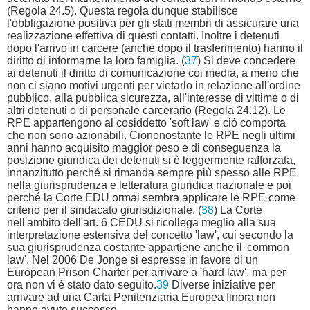
(Regola 24.5). Questa regola dunque stabilisce
l'obbligazione positiva per gli stati membri di assicurare una
realizzazione effettiva di questi contatti. Inoltre i detenuti
dopo l'arrivo in carcere (anche dopo il trasferimento) hanno il
diritto di informarne la loro famiglia. (
37
) Si deve concedere
ai detenuti il diritto di comunicazione coi media, a meno che
non ci siano motivi urgenti per vietarlo in relazione all'ordine
pubblico, alla pubblica sicurezza, all'interesse di vittime o di
altri detenuti o di personale carcerario (Regola 24.12). Le
RPE appartengono al cosiddetto 'soft law' e ciò comporta
che non sono azionabili. Ciononostante le RPE negli ultimi
anni hanno acquisito maggior peso e di conseguenza la
posizione giuridica dei detenuti si è leggermente rafforzata,
innanzitutto perché si rimanda sempre più spesso alle RPE
nella giurisprudenza e letteratura giuridica nazionale e poi
perché la Corte EDU ormai sembra applicare le RPE come
criterio per il sindacato giurisdizionale. (
38
) La Corte
nell'ambito dell'art. 6 CEDU si ricollega meglio alla sua
interpretazione estensiva del concetto 'law', cui secondo la
sua giurisprudenza costante appartiene anche il 'common
law'. Nel 2006 De Jonge si espresse in favore di un
European Prison Charter per arrivare a 'hard law', ma per
ora non vi è stato dato seguito.
39
Diverse iniziative per
arrivare ad una Carta Penitenziaria Europea finora non
hanno avuto successo.