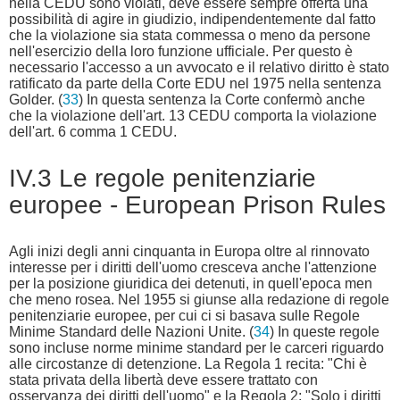
nella CEDU sono violati, deve essere sempre offerta una
possibilità di agire in giudizio, indipendentemente dal fatto
che la violazione sia stata commessa o meno da persone
nell'esercizio della loro funzione ufficiale. Per questo è
necessario l'accesso a un avvocato e il relativo diritto è stato
ratificato da parte della Corte EDU nel 1975 nella sentenza
Golder. (
33
) In questa sentenza la Corte confermò anche
che la violazione dell'art. 13 CEDU comporta la violazione
dell'art. 6 comma 1 CEDU.
IV.3 Le regole penitenziarie
europee - European Prison Rules
Agli inizi degli anni cinquanta in Europa oltre al rinnovato
interesse per i diritti dell'uomo cresceva anche l'attenzione
per la posizione giuridica dei detenuti, in quell'epoca men
che meno rosea. Nel 1955 si giunse alla redazione di regole
penitenziarie europee, per cui ci si basava sulle Regole
Minime Standard delle Nazioni Unite. (
34
) In queste regole
sono incluse norme minime standard per le carceri riguardo
alle circostanze di detenzione. La Regola 1 recita: "Chi è
stata privata della libertà deve essere trattato con
osservanza dei diritti dell'uomo" e la Regola 2: "Solo i diritti