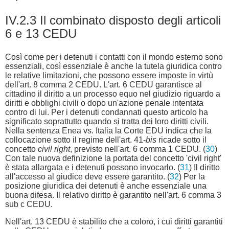
IV.2.3 Il combinato disposto degli articoli
6 e 13 CEDU
Così come per i detenuti i contatti con il mondo esterno sono
essenziali, così essenziale è anche la tutela giuridica contro
le relative limitazioni, che possono essere imposte in virtù
dell'art. 8 comma 2 CEDU. L'art. 6 CEDU garantisce al
cittadino il diritto a un processo equo nel giudizio riguardo a
diritti e obblighi civili o dopo un'azione penale intentata
contro di lui. Per i detenuti condannati questo articolo ha
significato soprattutto quando si tratta dei loro diritti civili.
Nella sentenza Enea vs. Italia la Corte EDU indica che la
collocazione sotto il regime dell'art. 41-
bis
ricade sotto il
concetto
civil right
, previsto nell'art. 6 comma 1 CEDU. (
30
)
Con tale nuova definizione la portata del concetto 'civil right'
è stata allargata e i detenuti possono invocarlo. (
31
) Il diritto
all'accesso al giudice deve essere garantito. (
32
) Per la
posizione giuridica dei detenuti è anche essenziale una
buona difesa. Il relativo diritto è garantito nell'art. 6 comma 3
sub c CEDU.
Nell'art. 13 CEDU è stabilito che a coloro, i cui diritti garantiti