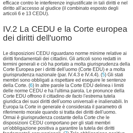
efficace contro le interferenze ingiustificate in tali diritti e nel
diritto all'accesso al giudice (il combinato esposto degli
articoli 6 e 13 CEDU).
IV.2 La CEDU e la Corte europea
dei diritti dell'uomo
Le disposizioni CEDU riguardano norme minime relative ai
diritti fondamentali dei cittadini. Gli articoli sono redatti in
termini generali e ciò ha portato a molta giurisprudenza della
Corte Europea per i diritti dell'uomo (Corte EDU) e a molta
giurisprudenza nazionale (par. IV.4.3 e IV.4.4). (
5
) Gli stati
membri sono obbligati a rispettare ed eseguire le sentenze
della Corte. (
6
) In altre parole la Corte EDU delinea i limiti
delle norme CEDU e ha l'ultima parola. Le pronunce della
Corte EDU offrono il cittadino
de facto
l'estrema tutela
giuridica dei suoi diritti dell'uomo universali e inalienabili. In
Europa la Corte in generale è considerata il parametro di
riferimento morale quando si tratta dei diritti dell'uomo.
Ormai è giurisprudenza costante della Corte che le
disposizioni CEDU comportano per gli stati membri
un'obbligazione positiva a garantire la tutela dei diritti