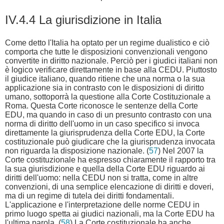
IV.4.4 La giurisdizione in Italia
Come detto l'Italia ha optato per un regime dualistico e ciò
comporta che tutte le disposizioni convenzionali vengono
convertite in diritto nazionale. Perciò per i giudici italiani non
è logico verificare direttamente in base alla CEDU. Piuttosto
il giudice italiano, quando ritiene che una norma o la sua
applicazione sia in contrasto con le disposizioni di diritto
umano, sottoporrà la questione alla Corte Costituzionale a
Roma. Questa Corte riconosce le sentenze della Corte
EDU, ma quando in caso di un presunto contrasto con una
norma di diritto dell'uomo in un caso specifico si invoca
direttamente la giurisprudenza della Corte EDU, la Corte
costituzionale può giudicare che la giurisprudenza invocata
non riguarda la disposizione nazionale. (
57
) Nel 2007 la
Corte costituzionale ha espresso chiaramente il rapporto tra
la sua giurisdizione e quella della Corte EDU riguardo ai
diritti dell'uomo: nella CEDU non si tratta, come in altre
convenzioni, di una semplice elencazione di diritti e doveri,
ma di un regime di tutela dei diritti fondamentali.
L'applicazione e l'interpretazione delle norme CEDU in
primo luogo spetta ai giudici nazionali, ma la Corte EDU ha
l'ultima parola. (
58
) La Corte costituzionale ha anche