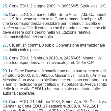
25
. Corte EDU, 2 giugno 2009, n. 36936/05, Szuluk vs. UK.
26
. Corte EDU, 25 marzo 1992, Serie A, vol. 233, Campbell
vs. UK. In questa sentenza la Corte rammentò nel par. 45
che la corrispondenza epistolare per i detenuti talvolta è
l'unica possibilità
di contatto con il mondo esterno e che ciò
deve essere considerato nella valutazione relativa
all'ammissibilità del controllo.
27
. Cfr. art. 14 comma 3 sub b Convenzione Internazionale
sui diritti civili e politici.
28
. Corte EDU, 3 febbraio 2010, n. 24950/06, Montani vs.
Italia (corrispondenza con l'avvocato), art. 18-
ter
O.P.
29
. La Corte l'aveva già sottolineato nella sua sentenza del
24 ottobre 2002, n. 33993/96, Messina vs. Italia (3), Antonio
Messina è un avvocato siciliano che era stato condannato a
7 anni di reclusione per traffico di stupefacenti. Aveva scritto
delle lettere alla CEDU, che erano state censurate dalle
autorità carcerarie.
30
. Corte EDU, 21 febbraio 1984, Series A, n. 73, Öztürk vs.
Germania; Corte EDU, 17 settembre 2009, n. 74912/01,
Enea vs. Italia, par. 102; nel 2010 la Corte EDU confermò