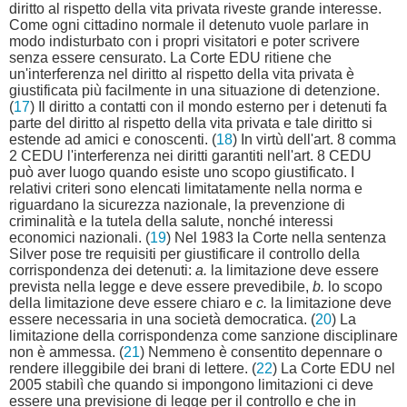
diritto al rispetto della vita privata riveste grande interesse.
Come ogni cittadino normale il detenuto vuole parlare in
modo indisturbato con i propri visitatori e poter scrivere
senza essere censurato. La Corte EDU ritiene che
un'interferenza nel diritto al rispetto della vita privata è
giustificata più facilmente in una situazione di detenzione.
(
17
) Il diritto a contatti con il mondo esterno per i detenuti fa
parte del diritto al rispetto della vita privata e tale diritto si
estende ad amici e conoscenti. (
18
) In virtù dell'art. 8 comma
2 CEDU l'interferenza nei diritti garantiti nell'art. 8 CEDU
può aver luogo quando esiste uno scopo giustificato. I
relativi criteri sono elencati limitatamente nella norma e
riguardano la sicurezza nazionale, la prevenzione di
criminalità e la tutela della salute, nonché interessi
economici nazionali. (
19
) Nel 1983 la Corte nella sentenza
Silver pose tre requisiti per giustificare il controllo della
corrispondenza dei detenuti:
a.
la limitazione deve essere
prevista nella legge e deve essere prevedibile,
b.
lo scopo
della limitazione deve essere chiaro e
c.
la limitazione deve
essere necessaria in una società democratica. (
20
) La
limitazione della corrispondenza come sanzione disciplinare
non è ammessa. (
21
) Nemmeno è consentito depennare o
rendere illeggibile dei brani di lettere. (
22
) La Corte EDU nel
2005 stabilì che quando si impongono limitazioni ci deve
essere una previsione di legge per il controllo e che in