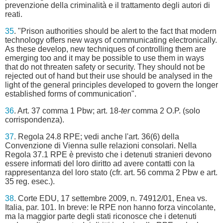
prevenzione della criminalità e il trattamento degli autori di
reati.
35
. "Prison authorities should be alert to the fact that modern
technology offers new ways of communicating electronically.
As these develop, new techniques of controlling them are
emerging too and it may be possible to use them in ways
that do not threaten safety or security. They should not be
rejected out of hand but their use should be analysed in the
light of the general principles developed to govern the longer
established forms of communication".
36
. Art. 37 comma 1 Pbw; art. 18-
ter
comma 2 O.P. (solo
corrispondenza).
37
. Regola 24.8 RPE; vedi anche l'art. 36(6) della
Convenzione di Vienna sulle relazioni consolari. Nella
Regola 37.1 RPE è previsto che i detenuti stranieri devono
essere informati del loro diritto ad avere contatti con la
rappresentanza del loro stato (cfr. art. 56 comma 2 Pbw e art.
35 reg. esec.).
38
. Corte EDU, 17 settembre 2009, n. 74912/01, Enea vs.
Italia, par. 101. In breve: le RPE non hanno forza vincolante,
ma la maggior parte degli stati riconosce che i detenuti