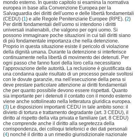
mondo esterno. In questo capitolo si esamina la normativa
europea in base alla Convenzione Europea per la
Salvaguardia dei diritti dell'uomo e delle libertà fondamentali
(CEDU) (
1
) e alle Regole Penitenziarie Europee (RPE). (
2
)
Per diritti fondamentali dell'uomo si intendono i diritti
universali inalienabili, che valgono per ogni uomo. Si
possono immaginare poche situazioni in cui tali diritti siano
di più fondamentale importanza che nella detenzione.
Proprio in questa situazione esiste il pericolo di violazione
della dignità umana. Durante la detenzione si interferisce
continuamente nella libertà di movimento dei detenuti. Per
ogni passo che fanno fuori della loro cella necessitano
l'approvazione delle autorità. La reclusione è giustificata da
una condanna quale risultato di un processo penale svoltosi
con le dovute garanzie, ma nell'esecuzione della pena si
deve prestare particolare attenzione ai diritti fondamentali
che per quanto possibile devono essere rispettati. Quanto
sia importante per i detenuti il contatto con il mondo esterno
viene anche sottolineato nella letteratura giuridica europea.
(
3
) Le disposizioni importanti CEDU in tale ambito sono: il
divieto di tortura e trattamento degradante (art. 3 CEDU), il
diritto al rispetto della vita privata e familiare (art. 8 CEDU)
che comprende anche il diritto alla segretezza della
corrispondenza, dei colloqui telefonici e dei dati personali
(
4
) nonché il diritto a un rimedio giurisdizionale nazionale