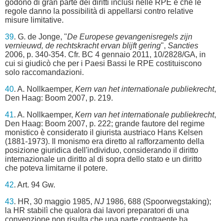
godono di gran parte dei diritti inclusi nelle RPE e che le
regole danno la possibilità di appellarsi contro relative
misure limitative.
39
. G. de Jonge, "
De Europese gevangenisregels zijn
vernieuwd, de rechtskracht ervan blijft gering
",
Sancties
2006, p. 340-354. Cfr. BC 4 gennaio 2011, 10/2828/GA, in
cui si giudicò che per i Paesi Bassi le RPE costituiscono
solo raccomandazioni.
40
. A. Nollkaemper,
Kern van het internationale publiekrecht
,
Den Haag: Boom 2007, p. 219.
41
. A. Nollkaemper,
Kern van het internationale publiekrecht
,
Den Haag: Boom 2007, p. 222; grande fautore del regime
monistico è considerato il giurista austriaco Hans Kelsen
(1881-1973). Il monismo era diretto al rafforzamento della
posizione giuridica dell'individuo, considerando il diritto
internazionale un diritto al di sopra dello stato e un diritto
che poteva limitarne il potere.
42
. Art. 94 Gw.
43
. HR, 30 maggio 1985,
NJ
1986, 688 (Spoorwegstaking);
la HR stabilì che qualora dai lavori preparatori di una
convenzione non risulta che una parte contraente ha