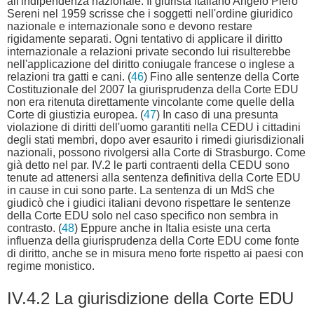
all'indipendenza nazionale. Il giurista italiano Angelo Piero
Sereni nel 1959 scrisse che i soggetti nell'ordine giuridico
nazionale e internazionale sono e devono restare
rigidamente separati. Ogni tentativo di applicare il diritto
internazionale a relazioni private secondo lui risulterebbe
nell'applicazione del diritto coniugale francese o inglese a
relazioni tra gatti e cani. (
46
) Fino alle sentenze della Corte
Costituzionale del 2007 la giurisprudenza della Corte EDU
non era ritenuta direttamente vincolante come quelle della
Corte di giustizia europea. (
47
) In caso di una presunta
violazione di diritti dell'uomo garantiti nella CEDU i cittadini
degli stati membri, dopo aver esaurito i rimedi giurisdizionali
nazionali, possono rivolgersi alla Corte di Strasburgo. Come
già detto nel par. IV.2 le parti contraenti della CEDU sono
tenute ad attenersi alla sentenza definitiva della Corte EDU
in cause in cui sono parte. La sentenza di un MdS che
giudicò che i giudici italiani devono rispettare le sentenze
della Corte EDU solo nel caso specifico non sembra in
contrasto. (
48
) Eppure anche in Italia esiste una certa
influenza della giurisprudenza della Corte EDU come fonte
di diritto, anche se in misura meno forte rispetto ai paesi con
regime monistico.
IV.4.2 La giurisdizione della Corte EDU