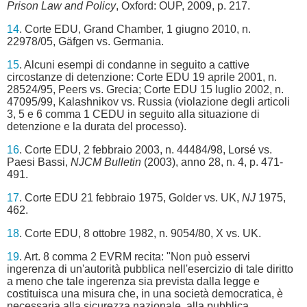
Prison Law and Policy
, Oxford: OUP, 2009, p. 217.
14
. Corte EDU, Grand Chamber, 1 giugno 2010, n.
22978/05, Gäfgen vs. Germania.
15
. Alcuni esempi di condanne in seguito a cattive
circostanze di detenzione: Corte EDU 19 aprile 2001, n.
28524/95, Peers vs. Grecia; Corte EDU 15 luglio 2002, n.
47095/99, Kalashnikov vs. Russia (violazione degli articoli
3, 5 e 6 comma 1 CEDU in seguito alla situazione di
detenzione e la durata del processo).
16
. Corte EDU, 2 febbraio 2003, n. 44484/98, Lorsé vs.
Paesi Bassi,
NJCM Bulletin
(2003), anno 28, n. 4, p. 471-
491.
17
. Corte EDU 21 febbraio 1975, Golder vs. UK,
NJ
1975,
462.
18
. Corte EDU, 8 ottobre 1982, n. 9054/80, X vs. UK.
19
. Art. 8 comma 2 EVRM recita: "Non può esservi
ingerenza di un'autorità pubblica nell'esercizio di tale diritto
a meno che tale ingerenza sia prevista dalla legge e
costituisca una misura che, in una società democratica, è
necessaria alla sicurezza nazionale, alla pubblica