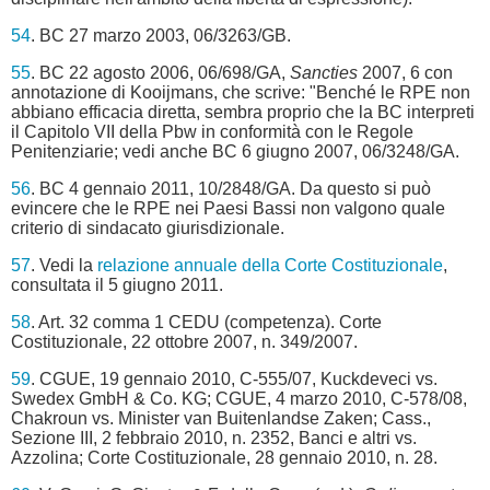
54
. BC 27 marzo 2003, 06/3263/GB.
55
. BC 22 agosto 2006, 06/698/GA,
Sancties
2007, 6 con
annotazione di Kooijmans, che scrive: "Benché le RPE non
abbiano efficacia diretta, sembra proprio che la BC interpreti
il Capitolo VII della Pbw in conformità con le Regole
Penitenziarie; vedi anche BC 6 giugno 2007, 06/3248/GA.
56
. BC 4 gennaio 2011, 10/2848/GA. Da questo si può
evincere che le RPE nei Paesi Bassi non valgono quale
criterio di sindacato giurisdizionale.
57
. Vedi la
relazione annuale della Corte Costituzionale
,
consultata il 5 giugno 2011.
58
. Art. 32 comma 1 CEDU (competenza). Corte
Costituzionale, 22 ottobre 2007, n. 349/2007.
59
. CGUE, 19 gennaio 2010, C-555/07, Kuckdeveci vs.
Swedex GmbH & Co. KG; CGUE, 4 marzo 2010, C-578/08,
Chakroun vs. Minister van Buitenlandse Zaken; Cass.,
Sezione III, 2 febbraio 2010, n. 2352, Banci e altri vs.
Azzolina; Corte Costituzionale, 28 gennaio 2010, n. 28.