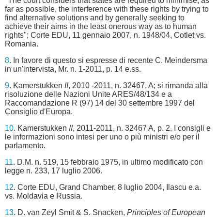
"The court considers that states are required to minimise, as
far as possible, the interference with these rights by trying to
find alternative solutions and by generally seeking to
achieve their aims in the least onerous way as to human
rights"; Corte EDU, 11 gennaio 2007, n. 1948/04, Cotlet vs.
Romania.
8
. In favore di questo si espresse di recente C. Meindersma
in un'intervista, Mr. n. 1-2011, p. 14 e.ss.
9
. Kamerstukken
II
, 2010 -2011, n. 32467, A; si rimanda alla
risoluzione delle Nazioni Unite ARES/48/134 e a
Raccomandazione R (97) 14 del 30 settembre 1997 del
Consiglio d'Europa.
10
. Kamerstukken
II
, 2011-2011, n. 32467 A, p. 2. I consigli e
le informazioni sono intesi per uno o più ministri e/o per il
parlamento.
11
. D.M. n. 519, 15 febbraio 1975, in ultimo modificato con
legge n. 233, 17 luglio 2006.
12
. Corte EDU, Grand Chamber, 8 luglio 2004, Ilascu e.a.
vs. Moldavia e Russia.
13
. D. van Zeyl Smit & S. Snacken,
Principles of European