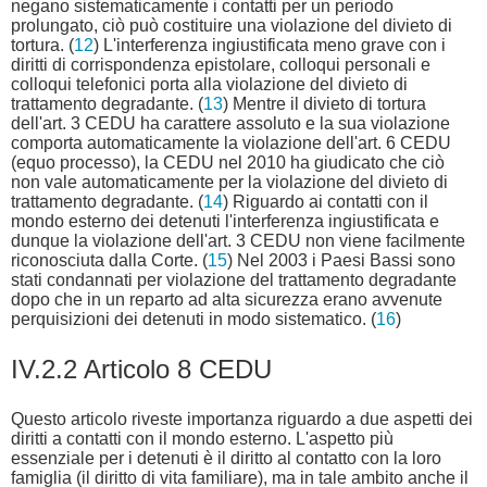
negano sistematicamente i contatti per un periodo
prolungato, ciò può costituire una violazione del divieto di
tortura. (
12
) L'interferenza ingiustificata meno grave con i
diritti di corrispondenza epistolare, colloqui personali e
colloqui telefonici porta alla violazione del divieto di
trattamento degradante. (
13
) Mentre il divieto di tortura
dell'art. 3 CEDU ha carattere assoluto e la sua violazione
comporta automaticamente la violazione dell'art. 6 CEDU
(equo processo), la CEDU nel 2010 ha giudicato che ciò
non vale automaticamente per la violazione del divieto di
trattamento degradante. (
14
) Riguardo ai contatti con il
mondo esterno dei detenuti l'interferenza ingiustificata e
dunque la violazione dell'art. 3 CEDU non viene facilmente
riconosciuta dalla Corte. (
15
) Nel 2003 i Paesi Bassi sono
stati condannati per violazione del trattamento degradante
dopo che in un reparto ad alta sicurezza erano avvenute
perquisizioni dei detenuti in modo sistematico. (
16
)
IV.2.2 Articolo 8 CEDU
Questo articolo riveste importanza riguardo a due aspetti dei
diritti a contatti con il mondo esterno. L'aspetto più
essenziale per i detenuti è il diritto al contatto con la loro
famiglia (il diritto di vita familiare), ma in tale ambito anche il