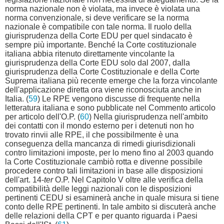
norma nazionale non è violata, ma invece è violata una
norma convenzionale, si deve verificare se la norma
nazionale è compatibile con tale norma. Il ruolo della
giurisprudenza della Corte EDU per quel sindacato è
sempre più importante. Benché la Corte costituzionale
italiana abbia ritenuto direttamente vincolante la
giurisprudenza della Corte EDU solo dal 2007, dalla
giurisprudenza della Corte Costituzionale e della Corte
Suprema italiana più recente emerge che la forza vincolante
dell'applicazione diretta ora viene riconosciuta anche in
Italia. (
59
) Le RPE vengono discusse di frequente nella
letteratura italiana e sono pubblicate nel Commento articolo
per articolo dell'O.P. (
60
) Nella giurisprudenza nell'ambito
dei contatti con il mondo esterno per i detenuti non ho
trovato rinvii alle RPE, il che possibilmente è una
conseguenza della mancanza di rimedi giurisdizionali
contro limitazioni imposte, per lo meno fino al 2003 quando
la Corte Costituzionale cambiò rotta e divenne possibile
procedere contro tali limitazioni in base alle disposizioni
dell'art. 14-
ter
O.P. Nel Capitolo V oltre alle verifica della
compatibilità delle leggi nazionali con le disposizioni
pertinenti CEDU si esaminerà anche in quale misura si tiene
conto delle RPE pertinenti. In tale ambito si discuterà anche
delle relazioni della CPT e per quanto riguarda i Paesi