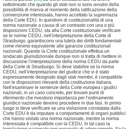
sottolineato che quando gli stati non si sono avvalsi della
possibilità di riserva al momento della ratificazione della
convenzione interessata, hanno accettato la supremazia
della Corte EDU. In questioni di costituzionalità di una
norma nazionale a causa di un contrasto con una o più
disposizioni CEDU, sta alla Corte costituzionale verificare
se le norme CEDU, nell'interpretazione della Corte di
Strasburgo, garantiscono una tutela dei diritti fondamentali
come minimo equivalente alle garanzie costituzionali
nazionali. Quando la Corte costituzionale effettua un
sindacato giurisdizionale dunque non si tratta di mettere in
discussione l'interpretazione della norma CEDU da parte
della Corte di Strasburgo. Si deve stabilire se la norma
CEDU, nell'interpretazione del giudice che vi è stato
espressamente designato dagli stati membri, è compatibile
con le disposizioni rilevanti della costituzione italiana.
Nell'esaminare le sentenze della Corte europea i giudici
nazionali, in un caso concreto, per trovare punti di
riferimento che rivestono importanza per l'ordinamento
giuridico nazionale devono procedere in due fasi. In primo
luogo si deve verificare se una violazione constatata dalla
Corte EDU è da imputare a comportamenti di organi pubblici
che hanno violato una norma nazionale, mentre la norma
interessata è compatibile con la CEDU. In tal caso la
legislazione nazionale non necessita di adeguamento. Se la