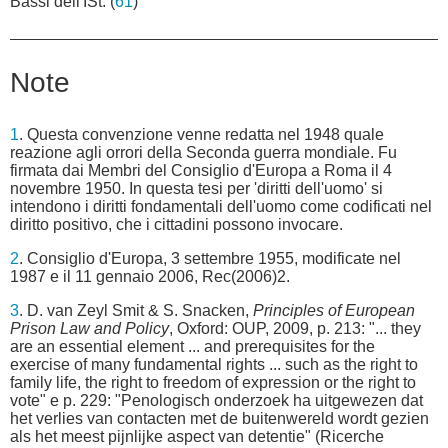
Bassi dell'ISt. (
61
)
Note
1
. Questa convenzione venne redatta nel 1948 quale
reazione agli orrori della Seconda guerra mondiale. Fu
firmata dai Membri del Consiglio d'Europa a Roma il 4
novembre 1950. In questa tesi per 'diritti dell'uomo' si
intendono i diritti fondamentali dell'uomo come codificati nel
diritto positivo, che i cittadini possono invocare.
2
. Consiglio d'Europa, 3 settembre 1955, modificate nel
1987 e il 11 gennaio 2006, Rec(2006)2.
3
. D. van Zeyl Smit & S. Snacken,
Principles of European
Prison Law and Policy
, Oxford: OUP, 2009, p. 213: "... they
are an essential element ... and prerequisites for the
exercise of many fundamental rights ... such as the right to
family life, the right to freedom of expression or the right to
vote" e p. 229: "Penologisch onderzoek ha uitgewezen dat
het verlies van contacten met de buitenwereld wordt gezien
als het meest pijnlijke aspect van detentie" (Ricerche