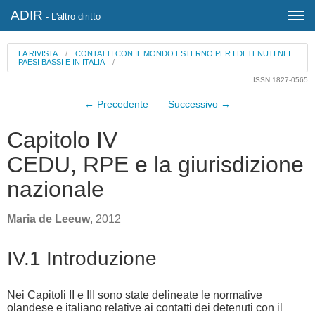
ADIR
- L'altro diritto
LA RIVISTA
/
CONTATTI CON IL MONDO ESTERNO PER I DETENUTI NEI
PAESI BASSI E IN ITALIA
/
ISSN 1827-0565
← Precedente
Successivo →
Capitolo IV
CEDU, RPE e la giurisdizione
nazionale
Maria de Leeuw
, 2012
IV.1 Introduzione
Nei Capitoli II e III sono state delineate le normative
olandese e italiano relative ai contatti dei detenuti con il