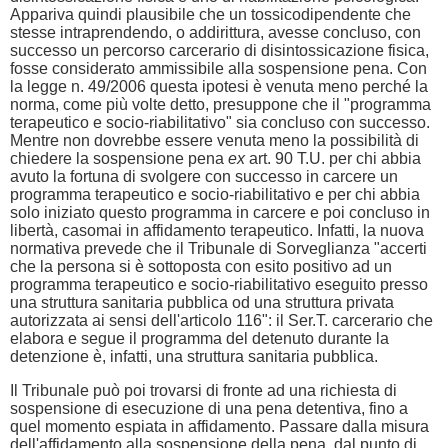
Appariva quindi plausibile che un tossicodipendente che
stesse intraprendendo, o addirittura, avesse concluso, con
successo un percorso carcerario di disintossicazione fisica,
fosse considerato ammissibile alla sospensione pena. Con
la legge n. 49/2006 questa ipotesi è venuta meno perché la
norma, come più volte detto, presuppone che il "programma
terapeutico e socio-riabilitativo" sia concluso con successo.
Mentre non dovrebbe essere venuta meno la possibilità di
chiedere la sospensione pena
ex
art. 90 T.U. per chi abbia
avuto la fortuna di svolgere con successo in carcere un
programma terapeutico e socio-riabilitativo e per chi abbia
solo iniziato questo programma in carcere e poi concluso in
libertà, casomai in affidamento terapeutico. Infatti, la nuova
normativa prevede che il Tribunale di Sorveglianza "accerti
che la persona si è sottoposta con esito positivo ad un
programma terapeutico e socio-riabilitativo eseguito presso
una struttura sanitaria pubblica od una struttura privata
autorizzata ai sensi dell'articolo 116": il Ser.T. carcerario che
elabora e segue il programma del detenuto durante la
detenzione è, infatti, una struttura sanitaria pubblica.
Il Tribunale può poi trovarsi di fronte ad una richiesta di
sospensione di esecuzione di una pena detentiva, fino a
quel momento espiata in affidamento. Passare dalla misura
dell'affidamento alla sospensione della pena, dal punto di