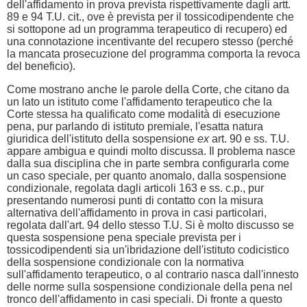
dell'affidamento in prova prevista rispettivamente dagli artt.
89 e 94 T.U. cit., ove è prevista per il tossicodipendente che
si sottopone ad un programma terapeutico di recupero) ed
una connotazione incentivante del recupero stesso (perché
la mancata prosecuzione del programma comporta la revoca
del beneficio).
Come mostrano anche le parole della Corte, che citano da
un lato un istituto come l'affidamento terapeutico che la
Corte stessa ha qualificato come modalità di esecuzione
pena, pur parlando di istituto premiale, l'esatta natura
giuridica dell'istituto della sospensione
ex
art. 90 e ss. T.U.
appare ambigua e quindi molto discussa. Il problema nasce
dalla sua disciplina che in parte sembra configurarla come
un caso speciale, per quanto anomalo, dalla sospensione
condizionale, regolata dagli articoli 163 e ss. c.p., pur
presentando numerosi punti di contatto con la misura
alternativa dell'affidamento in prova in casi particolari,
regolata dall'art. 94 dello stesso T.U. Si è molto discusso se
questa sospensione pena speciale prevista per i
tossicodipendenti sia un'ibridazione dell'istituto codicistico
della sospensione condizionale con la normativa
sull'affidamento terapeutico, o al contrario nasca dall'innesto
delle norme sulla sospensione condizionale della pena nel
tronco dell'affidamento in casi speciali. Di fronte a questo