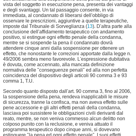
vista del soggetto in esecuzione pena, presenta dei vantaggi
e degli svantaggi. Un tal passaggio consente, in via
immediata, al condannato di liberarsi dell'obbligo di
osservare le prescrizioni, aggiuntive a quelle terapeutiche,
imposte dal Tribunale di Sorveglianza (
13
). D'altra parte alla
conclusione dell'affidamento terapeutico con andamento
positivo, si estingue ogni effetto penale della condanna,
mentre se si sospende la pena il condannato dovrà
attendere cinque anni dalla sospensione per ottenere un
effetto, che nonostante le correzioni apportate dalla legge n.
49/2006 sembra meno favorevole. L'espressione dubitativa
è dovuta, come accennato, alla mancata definizione
normativa delle "conseguenze penali" ed alla non perfetta
coincidenza del dispositivo degli articoli 90 comma 3 e 93
comma 1, T.U.
Secondo quanto disposto dall'art. 90 comma 3, fino al 2006,
la sospensione della pena, rendeva inapplicabili le misure
di sicurezza, tranne la confisca, ma non aveva effetto sulle
pene accessorie e gli altri effetti penali della condanna,
lasciava poi sussistere le obbligazioni civili derivanti dal
reato, mentre, se non veniva commesso alcun delitto non
colposo punito con la reclusione, e veniva attuato il
programma terapeutico dopo cinque anni, si dovevano
estinguere "la pena ed ogni effetto penale". I suoi effetti