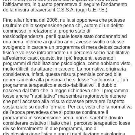
l'affidamento, in quanto permetteva di seguire l'andamento
della misura attraverso il C.S.S.A. (oggi U.E.P.E.).
Fino alla riforma del 2006, nulla si opponeva che potesse
usufruire della sospensione pena chi, autore di un delitto
commesso in relazione al proprio stato di
tossicodipendenza, per il quale fosse stato condannato ad
una pena inferiore ai quattro anni, avesse svolto o stesse
svolgendo in carcere un programma di mera detossicazione
fisica e volesse intraprendere un percorso socio-riabilitativo
all'esterno; caso, questo, tra i più frequenti, essendo i
programmi di riabilitazione psicologica, come abbiamo visto,
molto difficili da attuare in carcere. La normativa originaria
considerava, infatti, questa misura premiale concedibile
genericamente alla persona che si fosse "sottoposta [...] un
programma terapeutico e socio-riabilitativo". Il dubbio
nasceva dal fatto che la legge richiedeva che il programma
fosse anche "riabilitativo" ma sembra ragionevole ritenere
che per l'accesso alla misura dovesse prevalere l'aspetto
sostanziale su quello formale. Per cui, visto che la normativa
dell'epoca prevedeva che si potesse continuare il
programma in sospensione pena, non si sarebbe dovuto
considerare ostativo il fatto che il percorso terapeutico fosse
diviso formalmente in due programmi, uno di
disintossicazione fisica e uno di riabilitazione psicologica.