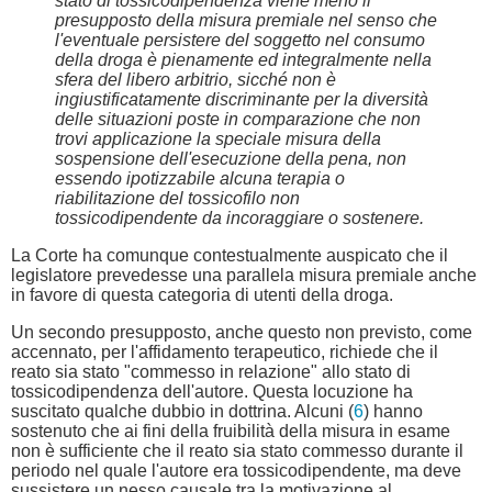
stato di tossicodipendenza viene meno il
presupposto della misura premiale nel senso che
l'eventuale persistere del soggetto nel consumo
della droga è pienamente ed integralmente nella
sfera del libero arbitrio, sicché non è
ingiustificatamente discriminante per la diversità
delle situazioni poste in comparazione che non
trovi applicazione la speciale misura della
sospensione dell'esecuzione della pena, non
essendo ipotizzabile alcuna terapia o
riabilitazione del tossicofilo non
tossicodipendente da incoraggiare o sostenere.
La Corte ha comunque contestualmente auspicato che il
legislatore prevedesse una parallela misura premiale anche
in favore di questa categoria di utenti della droga.
Un secondo presupposto, anche questo non previsto, come
accennato, per l'affidamento terapeutico, richiede che il
reato sia stato "commesso in relazione" allo stato di
tossicodipendenza dell'autore. Questa locuzione ha
suscitato qualche dubbio in dottrina. Alcuni (
6
) hanno
sostenuto che ai fini della fruibilità della misura in esame
non è sufficiente che il reato sia stato commesso durante il
periodo nel quale l'autore era tossicodipendente, ma deve
sussistere un nesso causale tra la motivazione al