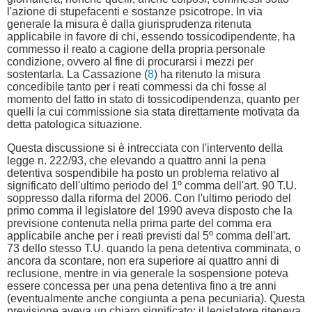
l'azione di stupefacenti e sostanze psicotrope. In via
generale la misura è dalla giurisprudenza ritenuta
applicabile in favore di chi, essendo tossicodipendente, ha
commesso il reato a cagione della propria personale
condizione, ovvero al fine di procurarsi i mezzi per
sostentarla. La Cassazione (
8
) ha ritenuto la misura
concedibile tanto per i reati commessi da chi fosse al
momento del fatto in stato di tossicodipendenza, quanto per
quelli la cui commissione sia stata direttamente motivata da
detta patologica situazione.
Questa discussione si è intrecciata con l'intervento della
legge n. 222/93, che elevando a quattro anni la pena
detentiva sospendibile ha posto un problema relativo al
significato dell'ultimo periodo del 1º comma dell'art. 90 T.U.
soppresso dalla riforma del 2006. Con l'ultimo periodo del
primo comma il legislatore del 1990 aveva disposto che la
previsione contenuta nella prima parte del comma era
applicabile anche per i reati previsti dal 5º comma dell'art.
73 dello stesso T.U. quando la pena detentiva comminata, o
ancora da scontare, non era superiore ai quattro anni di
reclusione, mentre in via generale la sospensione poteva
essere concessa per una pena detentiva fino a tre anni
(eventualmente anche congiunta a pena pecuniaria). Questa
previsione aveva un chiaro significato: il legislatore riteneva