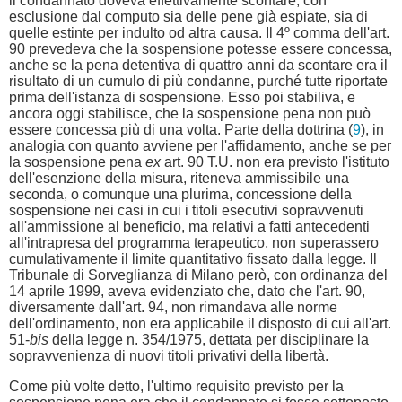
il condannato doveva effettivamente scontare, con
esclusione dal computo sia delle pene già espiate, sia di
quelle estinte per indulto od altra causa. Il 4º comma dell'art.
90 prevedeva che la sospensione potesse essere concessa,
anche se la pena detentiva di quattro anni da scontare era il
risultato di un cumulo di più condanne, purché tutte riportate
prima dell'istanza di sospensione. Esso poi stabiliva, e
ancora oggi stabilisce, che la sospensione pena non può
essere concessa più di una volta. Parte della dottrina (
9
), in
analogia con quanto avviene per l'affidamento, anche se per
la sospensione pena
ex
art. 90 T.U. non era previsto l'istituto
dell'esenzione della misura, riteneva ammissibile una
seconda, o comunque una plurima, concessione della
sospensione nei casi in cui i titoli esecutivi sopravvenuti
all'ammissione al beneficio, ma relativi a fatti antecedenti
all'intrapresa del programma terapeutico, non superassero
cumulativamente il limite quantitativo fissato dalla legge. Il
Tribunale di Sorveglianza di Milano però, con ordinanza del
14 aprile 1999, aveva evidenziato che, dato che l'art. 90,
diversamente dall'art. 94, non rimandava alle norme
dell'ordinamento, non era applicabile il disposto di cui all'art.
51-
bis
della legge n. 354/1975, dettata per disciplinare la
sopravvenienza di nuovi titoli privativi della libertà.
Come più volte detto, l'ultimo requisito previsto per la