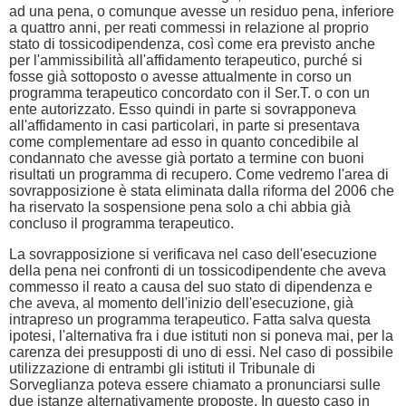
ad una pena, o comunque avesse un residuo pena, inferiore
a quattro anni, per reati commessi in relazione al proprio
stato di tossicodipendenza, così come era previsto anche
per l'ammissibilità all'affidamento terapeutico, purché si
fosse già sottoposto o avesse attualmente in corso un
programma terapeutico concordato con il Ser.T. o con un
ente autorizzato. Esso quindi in parte si sovrapponeva
all'affidamento in casi particolari, in parte si presentava
come complementare ad esso in quanto concedibile al
condannato che avesse già portato a termine con buoni
risultati un programma di recupero. Come vedremo l'area di
sovrapposizione è stata eliminata dalla riforma del 2006 che
ha riservato la sospensione pena solo a chi abbia già
concluso il programma terapeutico.
La sovrapposizione si verificava nel caso dell'esecuzione
della pena nei confronti di un tossicodipendente che aveva
commesso il reato a causa del suo stato di dipendenza e
che aveva, al momento dell'inizio dell'esecuzione, già
intrapreso un programma terapeutico. Fatta salva questa
ipotesi, l'alternativa fra i due istituti non si poneva mai, per la
carenza dei presupposti di uno di essi. Nel caso di possibile
utilizzazione di entrambi gli istituti il Tribunale di
Sorveglianza poteva essere chiamato a pronunciarsi sulle
due istanze alternativamente proposte. In questo caso in