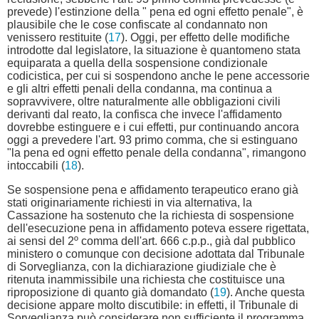
prevede) l'estinzione della " pena ed ogni effetto penale", è
plausibile che le cose confiscate al condannato non
venissero restituite (
17
). Oggi, per effetto delle modifiche
introdotte dal legislatore, la situazione è quantomeno stata
equiparata a quella della sospensione condizionale
codicistica, per cui si sospendono anche le pene accessorie
e gli altri effetti penali della condanna, ma continua a
sopravvivere, oltre naturalmente alle obbligazioni civili
derivanti dal reato, la confisca che invece l'affidamento
dovrebbe estinguere e i cui effetti, pur continuando ancora
oggi a prevedere l'art. 93 primo comma, che si estinguano
"la pena ed ogni effetto penale della condanna", rimangono
intoccabili (
18
).
Se sospensione pena e affidamento terapeutico erano già
stati originariamente richiesti in via alternativa, la
Cassazione ha sostenuto che la richiesta di sospensione
dell'esecuzione pena in affidamento poteva essere rigettata,
ai sensi del 2º comma dell'art. 666 c.p.p., già dal pubblico
ministero o comunque con decisione adottata dal Tribunale
di Sorveglianza, con la dichiarazione giudiziale che è
ritenuta inammissibile una richiesta che costituisce una
riproposizione di quanto già domandato (
19
). Anche questa
decisione appare molto discutibile: in effetti, il Tribunale di
Sorveglianza può considerare non sufficiente il programma