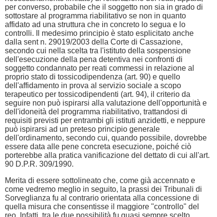
per converso, probabile che il soggetto non sia in grado di
sottostare al programma riabilitativo se non in quanto
affidato ad una struttura che in concreto lo segua e lo
controlli. Il medesimo principio è stato esplicitato anche
dalla sent n. 29019/2003 della Corte di Cassazione,
secondo cui nella scelta tra l'istituto della sospensione
dell'esecuzione della pena detentiva nei confronti di
soggetto condannato per reati commessi in relazione al
proprio stato di tossicodipendenza (art. 90) e quello
dell'affidamento in prova al servizio sociale a scopo
terapeutico per tossicodipendenti (art. 94), il criterio da
seguire non può ispirarsi alla valutazione dell'opportunità e
dell'idoneità del programma riabilitativo, trattandosi di
requisiti previsti per entrambi gli istituti anzidetti, e neppure
può ispirarsi ad un preteso principio generale
dell'ordinamento, secondo cui, quando possibile, dovrebbe
essere data alle pene concreta esecuzione, poiché ciò
porterebbe alla pratica vanificazione del dettato di cui all'art.
90 D.P.R. 309/1990.
Merita di essere sottolineato che, come già accennato e
come vedremo meglio in seguito, la prassi dei Tribunali di
Sorveglianza fu al contrario orientata alla concessione di
quella misura che consentisse il maggiore "controllo" del
reo. Infatti, tra le due possibilità fu quasi sempre scelto