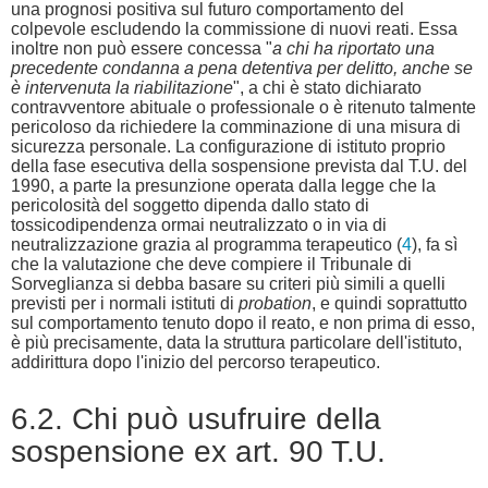
una prognosi positiva sul futuro comportamento del
colpevole escludendo la commissione di nuovi reati. Essa
inoltre non può essere concessa "
a chi ha riportato una
precedente condanna a pena detentiva per delitto, anche se
è intervenuta la riabilitazione
", a chi è stato dichiarato
contravventore abituale o professionale o è ritenuto talmente
pericoloso da richiedere la comminazione di una misura di
sicurezza personale. La configurazione di istituto proprio
della fase esecutiva della sospensione prevista dal T.U. del
1990, a parte la presunzione operata dalla legge che la
pericolosità del soggetto dipenda dallo stato di
tossicodipendenza ormai neutralizzato o in via di
neutralizzazione grazia al programma terapeutico (
4
), fa sì
che la valutazione che deve compiere il Tribunale di
Sorveglianza si debba basare su criteri più simili a quelli
previsti per i normali istituti di
probation
, e quindi soprattutto
sul comportamento tenuto dopo il reato, e non prima di esso,
è più precisamente, data la struttura particolare dell'istituto,
addirittura dopo l'inizio del percorso terapeutico.
6.2. Chi può usufruire della
sospensione ex art. 90 T.U.