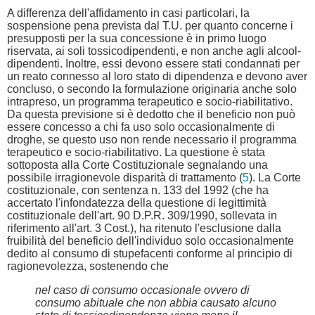
A differenza dell'affidamento in casi particolari, la
sospensione pena prevista dal T.U. per quanto concerne i
presupposti per la sua concessione è in primo luogo
riservata, ai soli tossicodipendenti, e non anche agli alcool-
dipendenti. Inoltre, essi devono essere stati condannati per
un reato connesso al loro stato di dipendenza e devono aver
concluso, o secondo la formulazione originaria anche solo
intrapreso, un programma terapeutico e socio-riabilitativo.
Da questa previsione si è dedotto che il beneficio non può
essere concesso a chi fa uso solo occasionalmente di
droghe, se questo uso non rende necessario il programma
terapeutico e socio-riabilitativo. La questione è stata
sottoposta alla Corte Costituzionale segnalando una
possibile irragionevole disparità di trattamento (
5
). La Corte
costituzionale, con sentenza n. 133 del 1992 (che ha
accertato l'infondatezza della questione di legittimità
costituzionale dell'art. 90 D.P.R. 309/1990, sollevata in
riferimento all'art. 3 Cost.), ha ritenuto l'esclusione dalla
fruibilità del beneficio dell'individuo solo occasionalmente
dedito al consumo di stupefacenti conforme al principio di
ragionevolezza, sostenendo che
nel caso di consumo occasionale ovvero di
consumo abituale che non abbia causato alcuno