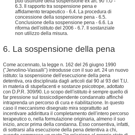
può usufruire della sospensione ex art. 90 T.U -
6.3. Il rapporto tra sospensione pena e
affidamento terapeutico - 6.4. La procedura di
concessione della sospensione pena - 6.5.
Conclusione della sospensione pena - 6.6. La
riforma dell'istituto del 2006 - 6.7. Il sostanziale
non utilizzo della misura.
6. La sospensione della pena
Come accennato, la legge n. 162 del 26 giugno 1990
("Jervolino-Vassalli") introdusse con il suo art. 24 un nuovo
istituto: la sospensione dell'esecuzione della pena
detentiva, ora disciplinata dagli articoli dal 90 al 93 del T.U.
in materia di stupefacenti e sostanze psicotrope, adottato
con D.P.R. 309/90. Lo scopo dell'istituto è sempre quello di
far pressione sul tossicodipendente condannato affinché
intraprenda un percorso di cura e riabilitazione. In questo
caso il meccanismo disegnato mira soprattutto ad
incentivare addirittura il completamento dell'intero percorso
terapeutico o, nella formulazione originaria, almeno il suo
inizio, ancor prima della condanna. Esso consentiva, infatti,
di sottrarsi alla esecuzione della pena detentiva a chi,