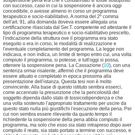
sospensione pena era che il condannato si fosse sottoposto
con successo, caso in cui la sospensione è ancora oggi
concedibile, o avesse almeno in corso un programma
terapeutico e socio-riabilitativo. A norma del 2º comma
dell'art. 91, alla domanda doveva essere allegata una
certificazione rilasciata dal Ser.T. competente ed attestante il
tipo di programma terapeutico e socio-riabilitativo prescelto,
l'indicazione della struttura ove il programma era stato
eseguito o era in corso, le modalità di realizzazione e
l'eventuale completamento del programma. La legge non
indicava, e non indica, un limite di tempo entro cui, una volta
compiuto il programma, si potesse, e tutt'oggi si possa,
ottenere la sospensione pena. La Cassazione (
10
), con una
sentenza ormai risalente, affermò che il programma deve
essere attuato e completato in epoca prossima alla
presentazione dell'istanza. Questa tesi non è molto
convincente. Alla base di questo istituto sembra esserci,
come accennato la presunzione che la pericolosità del
soggetto dipenda dallo stato di tossicodipendenza e che
una volta sostenuto l'appropriato trattamento per uscire da
questo stato nulla più giustifichi l'esecuzione della pena. Per
cui non sembra essere rilevante da quanto tempo il
richiedente la sospensione della pena abbia compiuto il
programma, ma solo che esso sia stato intrapreso dopo aver
compiuto il reato, sia stato portato a termine con successo, e