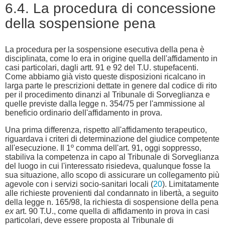
6.4. La procedura di concessione
della sospensione pena
La procedura per la sospensione esecutiva della pena è
disciplinata, come lo era in origine quella dell'affidamento in
casi particolari, dagli artt. 91 e 92 del T.U. stupefacenti.
Come abbiamo già visto queste disposizioni ricalcano in
larga parte le prescrizioni dettate in genere dal codice di rito
per il procedimento dinanzi al Tribunale di Sorveglianza e
quelle previste dalla legge n. 354/75 per l'ammissione al
beneficio ordinario dell'affidamento in prova.
Una prima differenza, rispetto all'affidamento terapeutico,
riguardava i criteri di determinazione del giudice competente
all'esecuzione. Il 1º comma dell'art. 91, oggi soppresso,
stabiliva la competenza in capo al Tribunale di Sorveglianza
del luogo in cui l'interessato risiedeva, qualunque fosse la
sua situazione, allo scopo di assicurare un collegamento più
agevole con i servizi socio-sanitari locali (
20
). Limitatamente
alle richieste provenienti dal condannato in libertà, a seguito
della legge n. 165/98, la richiesta di sospensione della pena
ex
art. 90 T.U., come quella di affidamento in prova in casi
particolari, deve essere proposta al Tribunale di