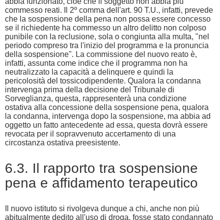
abbia funzionato, cioè che il soggetto non abbia più
commesso reati. Il 2º comma dell'art. 90 T.U., infatti, prevede
che la sospensione della pena non possa essere concesso
se il richiedente ha commesso un altro delitto non colposo
punibile con la reclusione, sola o congiunta alla multa, "nel
periodo compreso tra l'inizio del programma e la pronuncia
della sospensione". La commissione del nuovo reato è,
infatti, assunta come indice che il programma non ha
neutralizzato la capacità a delinquere e quindi la
pericolosità del tossicodipendente. Qualora la condanna
intervenga prima della decisione del Tribunale di
Sorveglianza, questa, rappresenterà una condizione
ostativa alla concessione della sospensione pena, qualora
la condanna, intervenga dopo la sospensione, ma abbia ad
oggetto un fatto antecedente ad essa, questa dovrà essere
revocata per il sopravvenuto accertamento di una
circostanza ostativa preesistente.
6.3. Il rapporto tra sospensione
pena e affidamento terapeutico
Il nuovo istituto si rivolgeva dunque a chi, anche non più
abitualmente dedito all'uso di droga, fosse stato condannato