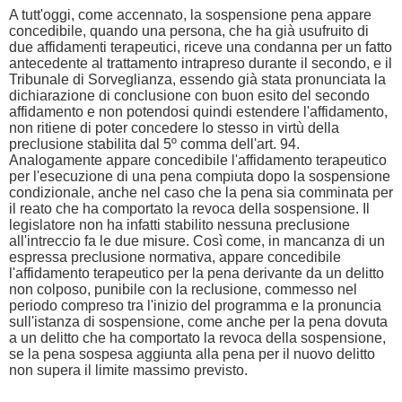
A tutt'oggi, come accennato, la sospensione pena appare
concedibile, quando una persona, che ha già usufruito di
due affidamenti terapeutici, riceve una condanna per un fatto
antecedente al trattamento intrapreso durante il secondo, e il
Tribunale di Sorveglianza, essendo già stata pronunciata la
dichiarazione di conclusione con buon esito del secondo
affidamento e non potendosi quindi estendere l'affidamento,
non ritiene di poter concedere lo stesso in virtù della
preclusione stabilita dal 5º comma dell'art. 94.
Analogamente appare concedibile l'affidamento terapeutico
per l'esecuzione di una pena compiuta dopo la sospensione
condizionale, anche nel caso che la pena sia comminata per
il reato che ha comportato la revoca della sospensione. Il
legislatore non ha infatti stabilito nessuna preclusione
all'intreccio fa le due misure. Così come, in mancanza di un
espressa preclusione normativa, appare concedibile
l'affidamento terapeutico per la pena derivante da un delitto
non colposo, punibile con la reclusione, commesso nel
periodo compreso tra l'inizio del programma e la pronuncia
sull'istanza di sospensione, come anche per la pena dovuta
a un delitto che ha comportato la revoca della sospensione,
se la pena sospesa aggiunta alla pena per il nuovo delitto
non supera il limite massimo previsto.