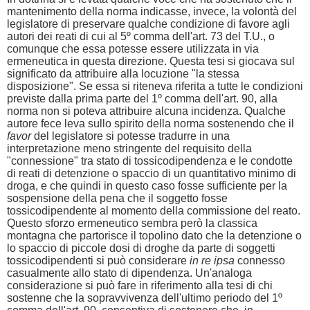
mantenimento della norma indicasse, invece, la volontà del
legislatore di preservare qualche condizione di favore agli
autori dei reati di cui al 5º comma dell'art. 73 del T.U., o
comunque che essa potesse essere utilizzata in via
ermeneutica in questa direzione. Questa tesi si giocava sul
significato da attribuire alla locuzione "la stessa
disposizione". Se essa si riteneva riferita a tutte le condizioni
previste dalla prima parte del 1º comma dell'art. 90, alla
norma non si poteva attribuire alcuna incidenza. Qualche
autore fece leva sullo spirito della norma sostenendo che il
favor
del legislatore si potesse tradurre in una
interpretazione meno stringente del requisito della
"connessione" tra stato di tossicodipendenza e le condotte
di reati di detenzione o spaccio di un quantitativo minimo di
droga, e che quindi in questo caso fosse sufficiente per la
sospensione della pena che il soggetto fosse
tossicodipendente al momento della commissione del reato.
Questo sforzo ermeneutico sembra però la classica
montagna che partorisce il topolino dato che la detenzione o
lo spaccio di piccole dosi di droghe da parte di soggetti
tossicodipendenti si può considerare
in re ipsa
connesso
casualmente allo stato di dipendenza. Un'analoga
considerazione si può fare in riferimento alla tesi di chi
sostenne che la sopravvivenza dell'ultimo periodo del 1º