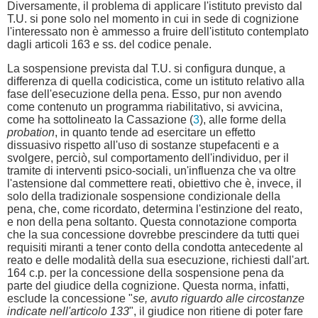
Diversamente, il problema di applicare l'istituto previsto dal
T.U. si pone solo nel momento in cui in sede di cognizione
l'interessato non è ammesso a fruire dell'istituto contemplato
dagli articoli 163 e ss. del codice penale.
La sospensione prevista dal T.U. si configura dunque, a
differenza di quella codicistica, come un istituto relativo alla
fase dell'esecuzione della pena. Esso, pur non avendo
come contenuto un programma riabilitativo, si avvicina,
come ha sottolineato la Cassazione (
3
), alle forme della
probation
, in quanto tende ad esercitare un effetto
dissuasivo rispetto all'uso di sostanze stupefacenti e a
svolgere, perciò, sul comportamento dell'individuo, per il
tramite di interventi psico-sociali, un'influenza che va oltre
l'astensione dal commettere reati, obiettivo che è, invece, il
solo della tradizionale sospensione condizionale della
pena, che, come ricordato, determina l'estinzione del reato,
e non della pena soltanto. Questa connotazione comporta
che la sua concessione dovrebbe prescindere da tutti quei
requisiti miranti a tener conto della condotta antecedente al
reato e delle modalità della sua esecuzione, richiesti dall'art.
164 c.p. per la concessione della sospensione pena da
parte del giudice della cognizione. Questa norma, infatti,
esclude la concessione "
se, avuto riguardo alle circostanze
indicate nell'articolo 133
", il giudice non ritiene di poter fare