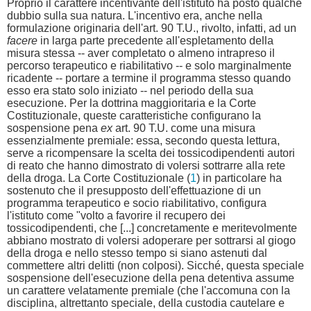
Proprio il carattere incentivante dell'istituto ha posto qualche
dubbio sulla sua natura. L'incentivo era, anche nella
formulazione originaria dell'art. 90 T.U., rivolto, infatti, ad un
facere
in larga parte precedente all'espletamento della
misura stessa -- aver completato o almeno intrapreso il
percorso terapeutico e riabilitativo -- e solo marginalmente
ricadente -- portare a termine il programma stesso quando
esso era stato solo iniziato -- nel periodo della sua
esecuzione. Per la dottrina maggioritaria e la Corte
Costituzionale, queste caratteristiche configurano la
sospensione pena
ex
art. 90 T.U. come una misura
essenzialmente premiale: essa, secondo questa lettura,
serve a ricompensare la scelta dei tossicodipendenti autori
di reato che hanno dimostrato di volersi sottrarre alla rete
della droga. La Corte Costituzionale (
1
) in particolare ha
sostenuto che il presupposto dell'effettuazione di un
programma terapeutico e socio riabilitativo, configura
l'istituto come "volto a favorire il recupero dei
tossicodipendenti, che [...] concretamente e meritevolmente
abbiano mostrato di volersi adoperare per sottrarsi al giogo
della droga e nello stesso tempo si siano astenuti dal
commettere altri delitti (non colposi). Sicché, questa speciale
sospensione dell'esecuzione della pena detentiva assume
un carattere velatamente premiale (che l'accomuna con la
disciplina, altrettanto speciale, della custodia cautelare e