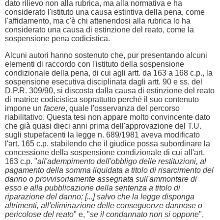
dato rilievo non alla rubrica, ma alla normativa e ha
considerato l'istituto una causa estintiva della pena, come
l'affidamento, ma c'è chi attenendosi alla rubrica lo ha
considerato una causa di estinzione del reato, come la
sospensione pena codicistica.
Alcuni autori hanno sostenuto che, pur presentando alcuni
elementi di raccordo con l'istituto della sospensione
condizionale della pena, di cui agli artt. da 163 a 168 c.p., la
sospensione esecutiva disciplinata dagli artt. 90 e ss. del
D.P.R. 309/90, si discosta dalla causa di estinzione del reato
di matrice codicistica soprattutto perché il suo contenuto
impone un
facere
, quale l'osservanza del percorso
riabilitativo. Questa tesi non appare molto convincente dato
che già quasi dieci anni prima dell'approvazione del T.U.
sugli stupefacenti la legge n. 689/1981 aveva modificato
l'art. 165 c.p. stabilendo che il giudice possa subordinare la
concessione della sospensione condizionale di cui all'art.
163 c.p. "
all'adempimento dell'obbligo delle restituzioni, al
pagamento della somma liquidata a titolo di risarcimento del
danno o provvisoriamente assegnata sull'ammontare di
esso e alla pubblicazione della sentenza a titolo di
riparazione del danno; [...] salvo che la legge disponga
altrimenti, all'eliminazione delle conseguenze dannose o
pericolose del reato
" e, "
se il condannato non si oppone
",