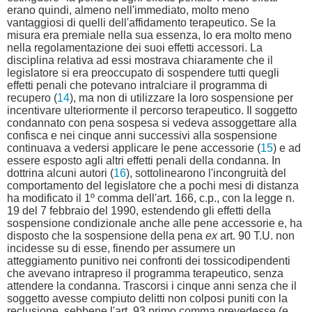
erano quindi, almeno nell'immediato, molto meno
vantaggiosi di quelli dell'affidamento terapeutico. Se la
misura era premiale nella sua essenza, lo era molto meno
nella regolamentazione dei suoi effetti accessori. La
disciplina relativa ad essi mostrava chiaramente che il
legislatore si era preoccupato di sospendere tutti quegli
effetti penali che potevano intralciare il programma di
recupero (
14
), ma non di utilizzare la loro sospensione per
incentivare ulteriormente il percorso terapeutico. Il soggetto
condannato con pena sospesa si vedeva assoggettare alla
confisca e nei cinque anni successivi alla sospensione
continuava a vedersi applicare le pene accessorie (
15
) e ad
essere esposto agli altri effetti penali della condanna. In
dottrina alcuni autori (
16
), sottolinearono l'incongruità del
comportamento del legislatore che a pochi mesi di distanza
ha modificato il 1º comma dell'art. 166, c.p., con la legge n.
19 del 7 febbraio del 1990, estendendo gli effetti della
sospensione condizionale anche alle pene accessorie e, ha
disposto che la sospensione della pena
ex
art. 90 T.U. non
incidesse su di esse, finendo per assumere un
atteggiamento punitivo nei confronti dei tossicodipendenti
che avevano intrapreso il programma terapeutico, senza
attendere la condanna. Trascorsi i cinque anni senza che il
soggetto avesse compiuto delitti non colposi puniti con la
reclusione, sebbene l'art. 93 primo comma prevedesse (e