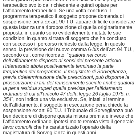
terapeutico svolto dal richiedente e quindi optare per
l'affidamento terapeutico. Se una volta concluso il
programma terapeutico il soggetto propone domanda di
sospensione pena
ex
art. 90 T.U. appare difficile considerare
questa istanza una riproposizione di quella originariamente
proposta, in quanto sono evidentemente mutate le sue
condizioni in quanto si tratta di soggetto che ha concluso
con successo il percorso richiesto dalla legge. In questo
senso, la previsione del nuovo comma 6-
bis
dell'art. 94 T.U.,
secondo cui, come ricordato, "
qualora nel corso
dell'affidamento disposto ai sensi del presente articolo
l'interessato abbia positivamente terminato la parte
terapeutica del programma, il magistrato di Sorveglianza,
previa rideterminazione delle prescrizioni, può disporne la
prosecuzione ai fini del reinserimento sociale anche qualora
la pena residua superi quella prevista per l'affidamento
ordinario di cui all'articolo 47 della legge 26 luglio 1975, n.
354
", non indica una via esclusiva. Se, infatti, al termine
dell'affidamento, il soggetto in esecuzione pena chiede la
sospensione
ex
art. 90 T.U. il Tribunale di Sorveglianza può
ben decidere di disporre questa misura premiale invece che
l'affidamento ordinario, ipotesi molto remota visto il generale
favor controlli
che ha caratterizzato l'operato della
magistratura di Sorveglianza in questi anni.