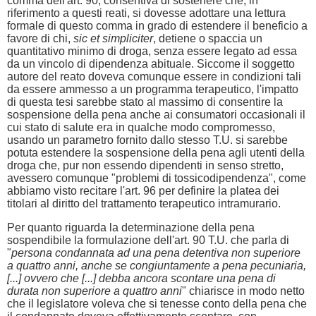
comma dell'art. 90, consentiva di sostenere che, in
riferimento a questi reati, si dovesse adottare una lettura
formale di questo comma in grado di estendere il beneficio a
favore di chi,
sic et simpliciter
, detiene o spaccia un
quantitativo minimo di droga, senza essere legato ad essa
da un vincolo di dipendenza abituale. Siccome il soggetto
autore del reato doveva comunque essere in condizioni tali
da essere ammesso a un programma terapeutico, l'impatto
di questa tesi sarebbe stato al massimo di consentire la
sospensione della pena anche ai consumatori occasionali il
cui stato di salute era in qualche modo compromesso,
usando un parametro fornito dallo stesso T.U. si sarebbe
potuta estendere la sospensione della pena agli utenti della
droga che, pur non essendo dipendenti in senso stretto,
avessero comunque "problemi di tossicodipendenza", come
abbiamo visto recitare l'art. 96 per definire la platea dei
titolari al diritto del trattamento terapeutico intramurario.
Per quanto riguarda la determinazione della pena
sospendibile la formulazione dell'art. 90 T.U. che parla di
"
persona condannata ad una pena detentiva non superiore
a quattro anni, anche se congiuntamente a pena pecuniaria,
[...] ovvero che [...] debba ancora scontare una pena di
durata non superiore a quattro anni
" chiarisce in modo netto
che il legislatore voleva che si tenesse conto della pena che