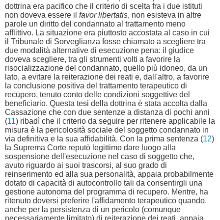
dottrina era pacifico che il criterio di scelta fra i due istituti
non doveva essere il
favor libertatis
, non esisteva in altre
parole un diritto del condannato al trattamento meno
afflittivo. La situazione era piuttosto accostata al caso in cui
il Tribunale di Sorveglianza fosse chiamato a scegliere tra
due modalità alternative di esecuzione pena: il giudice
doveva scegliere, tra gli strumenti volti a favorire la
risocializzazione del condannato, quello più idoneo, da un
lato, a evitare la reiterazione dei reati e, dall'altro, a favorire
la conclusione positiva del trattamento terapeutico di
recupero, tenuto conto delle condizioni soggettive del
beneficiario. Questa tesi della dottrina è stata accolta dalla
Cassazione che con due sentenze a distanza di pochi anni
(
11
) ribadì che il criterio da seguire per ritenere applicabile la
misura è la pericolosità sociale del soggetto condannato in
via definitiva e la sua affidabilità. Con la prima sentenza (
12
)
la Suprema Corte reputò legittimo dare luogo alla
sospensione dell'esecuzione nel caso di soggetto che,
avuto riguardo ai suoi trascorsi, al suo grado di
reinserimento ed alla sua personalità, appaia probabilmente
dotato di capacità di autocontrollo tali da consentirgli una
gestione autonoma del programma di recupero. Mentre, ha
ritenuto doversi preferire l'affidamento terapeutico quando,
anche per la persistenza di un pericolo (comunque
necessariamente limitato) di reiterazione dei reati, appaia,