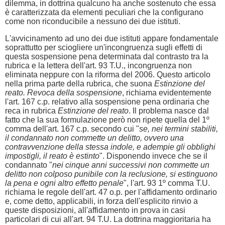
dilemma, in dottrina qualcuno ha anche sostenuto che essa
è caratterizzata da elementi peculiari che la configurano
come non riconducibile a nessuno dei due istituti.
L'avvicinamento ad uno dei due istituti appare fondamentale
soprattutto per sciogliere un'incongruenza sugli effetti di
questa sospensione pena determinata dal contrasto tra la
rubrica e la lettera dell'art. 93 T.U., incongruenza non
eliminata neppure con la riforma del 2006. Questo articolo
nella prima parte della rubrica, che suona
Estinzione del
reato. Revoca della sospensione
, richiama evidentemente
l'art. 167 c.p. relativo alla sospensione pena ordinaria che
reca in rubrica
Estinzione del reato
. Il problema nasce dal
fatto che la sua formulazione però non ripete quella del 1º
comma dell'art. 167 c.p. secondo cui "
se, nei termini stabiliti,
il condannato non commette un delitto, ovvero una
contravvenzione della stessa indole, e adempie gli obblighi
impostigli, il reato è estinto
". Disponendo invece che se il
condannato "
nei cinque anni successivi non commette un
delitto non colposo punibile con la reclusione, si estinguono
la pena e ogni altro effetto penale
", l'art. 93 1º comma T.U.
richiama le regole dell'art. 47 o.p. per l'affidamento ordinario
e, come detto, applicabili, in forza dell'esplicito rinvio a
queste disposizioni, all'affidamento in prova in casi
particolari di cui all'art. 94 T.U. La dottrina maggioritaria ha