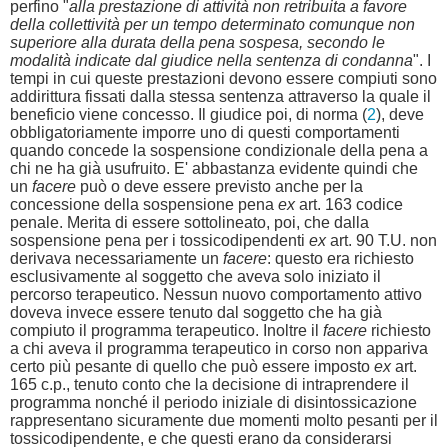
perfino "
alla prestazione di attività non retribuita a favore
della collettività per un tempo determinato comunque non
superiore alla durata della pena sospesa, secondo le
modalità indicate dal giudice nella sentenza di condanna
". I
tempi in cui queste prestazioni devono essere compiuti sono
addirittura fissati dalla stessa sentenza attraverso la quale il
beneficio viene concesso. Il giudice poi, di norma (
2
), deve
obbligatoriamente imporre uno di questi comportamenti
quando concede la sospensione condizionale della pena a
chi ne ha già usufruito. E' abbastanza evidente quindi che
un
facere
può o deve essere previsto anche per la
concessione della sospensione pena
ex
art. 163 codice
penale. Merita di essere sottolineato, poi, che dalla
sospensione pena per i tossicodipendenti
ex
art. 90 T.U. non
derivava necessariamente un
facere
: questo era richiesto
esclusivamente al soggetto che aveva solo iniziato il
percorso terapeutico. Nessun nuovo comportamento attivo
doveva invece essere tenuto dal soggetto che ha già
compiuto il programma terapeutico. Inoltre il
facere
richiesto
a chi aveva il programma terapeutico in corso non appariva
certo più pesante di quello che può essere imposto
ex
art.
165 c.p., tenuto conto che la decisione di intraprendere il
programma nonché il periodo iniziale di disintossicazione
rappresentano sicuramente due momenti molto pesanti per il
tossicodipendente, e che questi erano da considerarsi