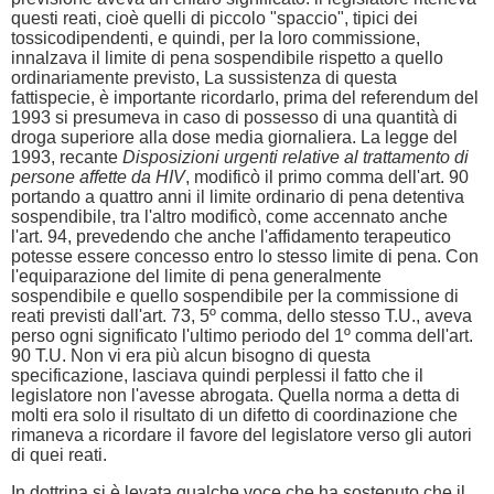
questi reati, cioè quelli di piccolo "spaccio", tipici dei
tossicodipendenti, e quindi, per la loro commissione,
innalzava il limite di pena sospendibile rispetto a quello
ordinariamente previsto, La sussistenza di questa
fattispecie, è importante ricordarlo, prima del referendum del
1993 si presumeva in caso di possesso di una quantità di
droga superiore alla dose media giornaliera. La legge del
1993, recante
Disposizioni urgenti relative al trattamento di
persone affette da HIV
, modificò il primo comma dell'art. 90
portando a quattro anni il limite ordinario di pena detentiva
sospendibile, tra l'altro modificò, come accennato anche
l'art. 94, prevedendo che anche l'affidamento terapeutico
potesse essere concesso entro lo stesso limite di pena. Con
l'equiparazione del limite di pena generalmente
sospendibile e quello sospendibile per la commissione di
reati previsti dall'art. 73, 5º comma, dello stesso T.U., aveva
perso ogni significato l'ultimo periodo del 1º comma dell'art.
90 T.U. Non vi era più alcun bisogno di questa
specificazione, lasciava quindi perplessi il fatto che il
legislatore non l'avesse abrogata. Quella norma a detta di
molti era solo il risultato di un difetto di coordinazione che
rimaneva a ricordare il favore del legislatore verso gli autori
di quei reati.
In dottrina si è levata qualche voce che ha sostenuto che il