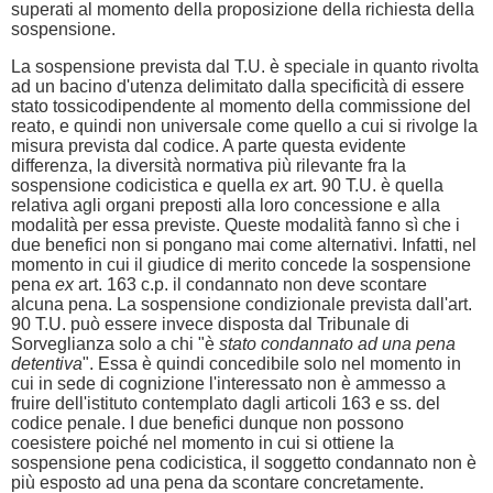
superati al momento della proposizione della richiesta della
sospensione.
La sospensione prevista dal T.U. è speciale in quanto rivolta
ad un bacino d'utenza delimitato dalla specificità di essere
stato tossicodipendente al momento della commissione del
reato, e quindi non universale come quello a cui si rivolge la
misura prevista dal codice. A parte questa evidente
differenza, la diversità normativa più rilevante fra la
sospensione codicistica e quella
ex
art. 90 T.U. è quella
relativa agli organi preposti alla loro concessione e alla
modalità per essa previste. Queste modalità fanno sì che i
due benefici non si pongano mai come alternativi. Infatti, nel
momento in cui il giudice di merito concede la sospensione
pena
ex
art. 163 c.p. il condannato non deve scontare
alcuna pena. La sospensione condizionale prevista dall'art.
90 T.U. può essere invece disposta dal Tribunale di
Sorveglianza solo a chi "è
stato condannato ad una pena
detentiva
". Essa è quindi concedibile solo nel momento in
cui in sede di cognizione l'interessato non è ammesso a
fruire dell'istituto contemplato dagli articoli 163 e ss. del
codice penale. I due benefici dunque non possono
coesistere poiché nel momento in cui si ottiene la
sospensione pena codicistica, il soggetto condannato non è
più esposto ad una pena da scontare concretamente.