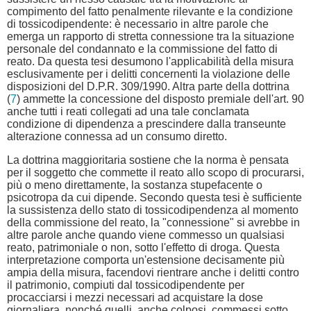
compimento del fatto penalmente rilevante e la condizione
di tossicodipendente: è necessario in altre parole che
emerga un rapporto di stretta connessione tra la situazione
personale del condannato e la commissione del fatto di
reato. Da questa tesi desumono l'applicabilità della misura
esclusivamente per i delitti concernenti la violazione delle
disposizioni del D.P.R. 309/1990. Altra parte della dottrina
(
7
) ammette la concessione del disposto premiale dell'art. 90
anche tutti i reati collegati ad una tale conclamata
condizione di dipendenza a prescindere dalla transeunte
alterazione connessa ad un consumo diretto.
La dottrina maggioritaria sostiene che la norma è pensata
per il soggetto che commette il reato allo scopo di procurarsi,
più o meno direttamente, la sostanza stupefacente o
psicotropa da cui dipende. Secondo questa tesi è sufficiente
la sussistenza dello stato di tossicodipendenza al momento
della commissione del reato, la "connessione" si avrebbe in
altre parole anche quando viene commesso un qualsiasi
reato, patrimoniale o non, sotto l'effetto di droga. Questa
interpretazione comporta un'estensione decisamente più
ampia della misura, facendovi rientrare anche i delitti contro
il patrimonio, compiuti dal tossicodipendente per
procacciarsi i mezzi necessari ad acquistare la dose
giornaliera, nonché quelli, anche colposi, commessi sotto