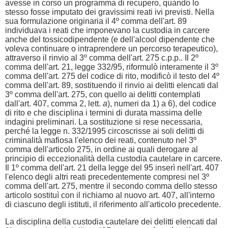
avesse in corso un programma di recupero, quando lo
stesso fosse imputato dei gravissimi reati ivi previsti. Nella
sua formulazione originaria il 4º comma dell'art. 89
individuava i reati che imponevano la custodia in carcere
anche del tossicodipendente (e dell'alcool dipendente che
voleva continuare o intraprendere un percorso terapeutico),
attraverso il rinvio al 3º comma dell'art. 275 c.p.p.. Il 2º
comma dell'art. 21, legge 332/95, riformulò interamente il 3º
comma dell'art. 275 del codice di rito, modificò il testo del 4º
comma dell'art. 89, sostituendo il rinvio ai delitti elencati dal
3º comma dell'art. 275, con quello ai delitti contemplati
dall'art. 407, comma 2, lett.
a
), numeri da 1) a 6), del codice
di rito e che disciplina i termini di durata massima delle
indagini preliminari. La sostituzione si rese necessaria,
perché la legge n. 332/1995 circoscrisse ai soli delitti di
criminalità mafiosa l'elenco dei reati, contenuto nel 3º
comma dell'articolo 275, in ordine ai quali derogare al
principio di eccezionalità della custodia cautelare in carcere.
Il 1º comma dell'art. 21 della legge del 95 inserì nell'art. 407
l'elenco degli altri reati precedentemente compresi nel 3º
comma dell'art. 275, mentre il secondo comma dello stesso
articolo sostituì con il richiamo al nuovo art. 407, all'interno
di ciascuno degli istituti, il riferimento all'articolo precedente.
La disciplina della custodia cautelare dei delitti elencati dal