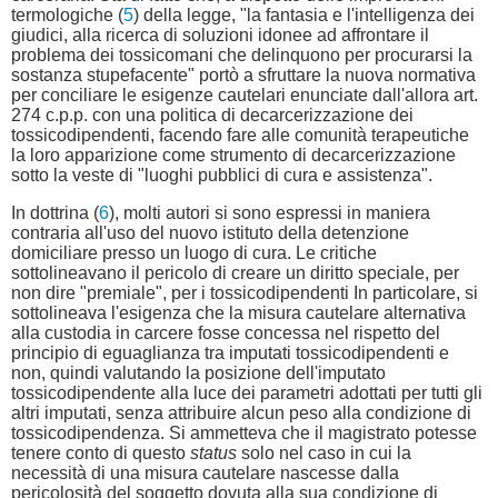
termologiche (
5
) della legge, "la fantasia e l'intelligenza dei
giudici, alla ricerca di soluzioni idonee ad affrontare il
problema dei tossicomani che delinquono per procurarsi la
sostanza stupefacente" portò a sfruttare la nuova normativa
per conciliare le esigenze cautelari enunciate dall'allora art.
274 c.p.p. con una politica di decarcerizzazione dei
tossicodipendenti, facendo fare alle comunità terapeutiche
la loro apparizione come strumento di decarcerizzazione
sotto la veste di "luoghi pubblici di cura e assistenza".
In dottrina (
6
), molti autori si sono espressi in maniera
contraria all'uso del nuovo istituto della detenzione
domiciliare presso un luogo di cura. Le critiche
sottolineavano il pericolo di creare un diritto speciale, per
non dire "premiale", per i tossicodipendenti In particolare, si
sottolineava l'esigenza che la misura cautelare alternativa
alla custodia in carcere fosse concessa nel rispetto del
principio di eguaglianza tra imputati tossicodipendenti e
non, quindi valutando la posizione dell'imputato
tossicodipendente alla luce dei parametri adottati per tutti gli
altri imputati, senza attribuire alcun peso alla condizione di
tossicodipendenza. Si ammetteva che il magistrato potesse
tenere conto di questo
status
solo nel caso in cui la
necessità di una misura cautelare nascesse dalla
pericolosità del soggetto dovuta alla sua condizione di