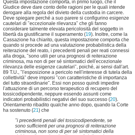
Questa impostazione comporta, in primo luogo, che il
Giudice deve dare conto delle ragioni per le quali intende
derogare alla regola del divieto della custodia in carcere.
Deve spiegare perché a suo parere si configurino esigenze
cautelari di "eccezionale rilevanza" che gli fanno
considerare talmente elevata pericolosità del soggetto in
libertà da giustificarne il superamento (
19
). Inoltre, come la
Cassazione ha chiarito, questa impostazione comporta che
quando si procede ad una valutazione probabilistica della
reiterazione del reato, i precedenti penali per reati connessi
alla droga, "sono utili per una prognosi di reiterazione
criminosa, ma non di per sé sintomatici dell'eccezionale
rilevanza delle esigenze cautelari", poiché, ai sensi dall'art.
89 T.U., "l'esposizione a pericolo nell'interesse di tutela della
collettività" deve imporsi "con caratteristiche di importanza
del tutto straordinarie". Essi non posso quindi impedire
l'attuazione di un percorso terapeutico di recupero del
tossicodipendente, neppure essendo assunti come
indicatori probabilistici negativi del suo successo (
20
).
Orientamento ribadito qualche anno dopo, quando la Corte
ha sostenuto (
21
) che
"i precedenti penali del tossicodipendente, se
sono sufficienti per una prognosi di reiterazione
criminosa, non sono di per sé sintomatici della