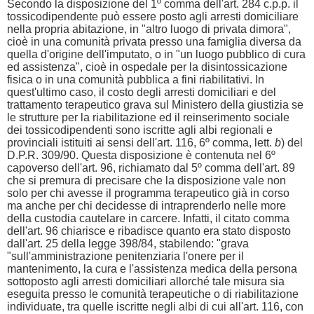
Secondo la disposizione del 1º comma dell'art. 284 c.p.p. il
tossicodipendente può essere posto agli arresti domiciliare
nella propria abitazione, in "altro luogo di privata dimora",
cioè in una comunità privata presso una famiglia diversa da
quella d'origine dell'imputato, o in "un luogo pubblico di cura
ed assistenza", cioè in ospedale per la disintossicazione
fisica o in una comunità pubblica a fini riabilitativi. In
quest'ultimo caso, il costo degli arresti domiciliari e del
trattamento terapeutico grava sul Ministero della giustizia se
le strutture per la riabilitazione ed il reinserimento sociale
dei tossicodipendenti sono iscritte agli albi regionali e
provinciali istituiti ai sensi dell'art. 116, 6º comma, lett.
b
) del
D.P.R. 309/90. Questa disposizione è contenuta nel 6º
capoverso dell'art. 96, richiamato dal 5º comma dell'art. 89
che si premura di precisare che la disposizione vale non
solo per chi avesse il programma terapeutico già in corso
ma anche per chi decidesse di intraprenderlo nelle more
della custodia cautelare in carcere. Infatti, il citato comma
dell'art. 96 chiarisce e ribadisce quanto era stato disposto
dall'art. 25 della legge 398/84, stabilendo: "grava
"sull'amministrazione penitenziaria l'onere per il
mantenimento, la cura e l'assistenza medica della persona
sottoposto agli arresti domiciliari allorché tale misura sia
eseguita presso le comunità terapeutiche o di riabilitazione
individuate, tra quelle iscritte negli albi di cui all'art. 116, con