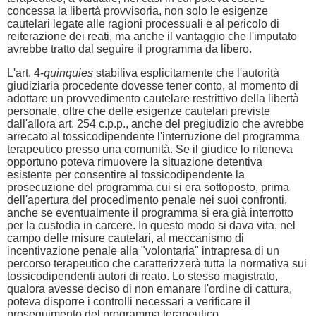
concessa la libertà provvisoria, non solo le esigenze
cautelari legate alle ragioni processuali e al pericolo di
reiterazione dei reati, ma anche il vantaggio che l'imputato
avrebbe tratto dal seguire il programma da libero.
L'art. 4-
quinquies
stabiliva esplicitamente che l'autorità
giudiziaria procedente dovesse tener conto, al momento di
adottare un provvedimento cautelare restrittivo della libertà
personale, oltre che delle esigenze cautelari previste
dall'allora art. 254 c.p.p., anche del pregiudizio che avrebbe
arrecato al tossicodipendente l'interruzione del programma
terapeutico presso una comunità. Se il giudice lo riteneva
opportuno poteva rimuovere la situazione detentiva
esistente per consentire al tossicodipendente la
prosecuzione del programma cui si era sottoposto, prima
dell'apertura del procedimento penale nei suoi confronti,
anche se eventualmente il programma si era già interrotto
per la custodia in carcere. In questo modo si dava vita, nel
campo delle misure cautelari, al meccanismo di
incentivazione penale alla "volontaria" intrapresa di un
percorso terapeutico che caratterizzerà tutta la normativa sui
tossicodipendenti autori di reato. Lo stesso magistrato,
qualora avesse deciso di non emanare l'ordine di cattura,
poteva disporre i controlli necessari a verificare il
proseguimento del programma terapeutico.