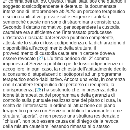
2º comma dell'art. 89. Questo, infatti, statuisce che quando il
soggetto tossicodipendente è detenuto, la documentata
intenzione di intraprendere
ab initio
un percorso terapeutico
e socio-riabilitativo, prevale sulle esigenze cautelari,
sempreché queste non sono di straordinaria consistenza.
Secondo il dettato normativo, per sospendere la custodia
cautelare era sufficiente che l'interessato producesse
un'istanza rilasciata dal Servizio pubblico competente,
attestante lo stato di tossicodipendenza e la dichiarazione di
disponibilità all'accoglimento della struttura, il
provvedimento di custodia cautelare in carcere doveva
essere revocato (
27
). L'ultimo periodo del 2º comma
imponeva al Servizio pubblico per le tossicodipendenze di
accogliere, in ogni caso, la richiesta dell'abitualmente dedito
al consumo di stupefacenti di sottoporsi ad un programma
terapeutico socio-riabilitativo. Ancora una volta, in coerenza
con il carattere terapeutico del percorso di recupero, la
giurisprudenza (
28
) ha sostenuto che, in presenza della
idoneità terapeutica del programma e della garanzia di
controllo sulla puntuale realizzazione del piano di cura, la
scelta dell'interessato in ordine all'attuazione del piano
terapeutico presso un Servizio pubblico funzionante come
struttura "aperta", e non presso una struttura residenziale
"chiusa", non può essere causa del diniego della revoca
della misura cautelare "essendo rimessa allo stesso