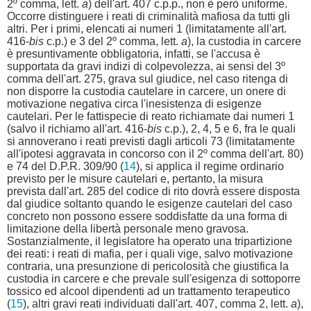
2º comma, lett.
a
) dell'art. 407 c.p.p., non è però uniforme.
Occorre distinguere i reati di criminalità mafiosa da tutti gli
altri. Per i primi, elencati ai numeri 1 (limitatamente all'art.
416-
bis
c.p.) e 3 del 2º comma, lett.
a
), la custodia in carcere
è presuntivamente obbligatoria, infatti, se l'accusa è
supportata da gravi indizi di colpevolezza, ai sensi del 3º
comma dell'art. 275, grava sul giudice, nel caso ritenga di
non disporre la custodia cautelare in carcere, un onere di
motivazione negativa circa l'inesistenza di esigenze
cautelari. Per le fattispecie di reato richiamate dai numeri 1
(salvo il richiamo all'art. 416-
bis
c.p.), 2, 4, 5 e 6, fra le quali
si annoverano i reati previsti dagli articoli 73 (limitatamente
all'ipotesi aggravata in concorso con il 2º comma dell'art. 80)
e 74 del D.P.R. 309/90 (
14
), si applica il regime ordinario
previsto per le misure cautelari e, pertanto, la misura
prevista dall'art. 285 del codice di rito dovrà essere disposta
dal giudice soltanto quando le esigenze cautelari del caso
concreto non possono essere soddisfatte da una forma di
limitazione della libertà personale meno gravosa.
Sostanzialmente, il legislatore ha operato una tripartizione
dei reati: i reati di mafia, per i quali vige, salvo motivazione
contraria, una presunzione di pericolosità che giustifica la
custodia in carcere e che prevale sull'esigenza di sottoporre
tossico ed alcool dipendenti ad un trattamento terapeutico
(
15
), altri gravi reati individuati dall'art. 407, comma 2, lett.
a
),