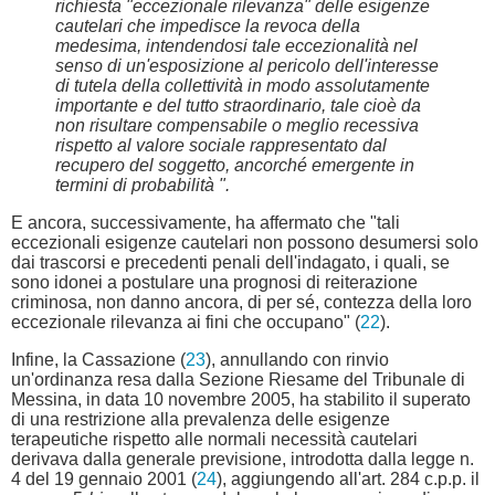
richiesta "eccezionale rilevanza" delle esigenze
cautelari che impedisce la revoca della
medesima, intendendosi tale eccezionalità nel
senso di un'esposizione al pericolo dell'interesse
di tutela della collettività in modo assolutamente
importante e del tutto straordinario, tale cioè da
non risultare compensabile o meglio recessiva
rispetto al valore sociale rappresentato dal
recupero del soggetto, ancorché emergente in
termini di probabilità ".
E ancora, successivamente, ha affermato che "tali
eccezionali esigenze cautelari non possono desumersi solo
dai trascorsi e precedenti penali dell'indagato, i quali, se
sono idonei a postulare una prognosi di reiterazione
criminosa, non danno ancora, di per sé, contezza della loro
eccezionale rilevanza ai fini che occupano" (
22
).
Infine, la Cassazione (
23
), annullando con rinvio
un'ordinanza resa dalla Sezione Riesame del Tribunale di
Messina, in data 10 novembre 2005, ha stabilito il superato
di una restrizione alla prevalenza delle esigenze
terapeutiche rispetto alle normali necessità cautelari
derivava dalla generale previsione, introdotta dalla legge n.
4 del 19 gennaio 2001 (
24
), aggiungendo all'art. 284 c.p.p. il