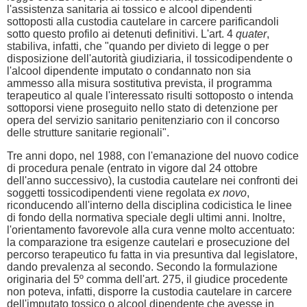
l'assistenza sanitaria ai tossico e alcool dipendenti
sottoposti alla custodia cautelare in carcere parificandoli
sotto questo profilo ai detenuti definitivi. L'art. 4
quater
,
stabiliva, infatti, che "quando per divieto di legge o per
disposizione dell'autorità giudiziaria, il tossicodipendente o
l'alcool dipendente imputato o condannato non sia
ammesso alla misura sostitutiva prevista, il programma
terapeutico al quale l'interessato risulti sottoposto o intenda
sottoporsi viene proseguito nello stato di detenzione per
opera del servizio sanitario penitenziario con il concorso
delle strutture sanitarie regionali".
Tre anni dopo, nel 1988, con l'emanazione del nuovo codice
di procedura penale (entrato in vigore dal 24 ottobre
dell'anno successivo), la custodia cautelare nei confronti dei
soggetti tossicodipendenti viene regolata
ex novo
,
riconducendo all'interno della disciplina codicistica le linee
di fondo della normativa speciale degli ultimi anni. Inoltre,
l'orientamento favorevole alla cura venne molto accentuato:
la comparazione tra esigenze cautelari e prosecuzione del
percorso terapeutico fu fatta in via presuntiva dal legislatore,
dando prevalenza al secondo. Secondo la formulazione
originaria del 5º comma dell'art. 275, il giudice procedente
non poteva, infatti, disporre la custodia cautelare in carcere
dell'imputato tossico o alcool dipendente che avesse in