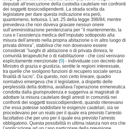
deputati all'esecuzione della custodia cautelare nei confronti
dei soggetti tossicodipendenti. La strada scelta da
legislatore per dare questa indicazione era però,
quantomeno, tortuosa. L'art. 25 della legge 398/84, mentre
prevedeva che non doveva gravare nessun onere
sull'amministrazione penitenziaria per "il mantenimento, la
cura e l'assistenza medica dell'imputato sottoposto alla
misura dell'arresto nella propria abitazione o in altro luogo di
privata dimora", stabiliva che non dovevano essere
considerati "luoghi di abitazione o di privata dimora, le
comunità terapeutiche o di riabilitazione - che così venivano
esplicitamente menzionate (
9
) - individuate con decreto del
Ministro di grazia e giustizia, sentite le regioni interessate,
tra quelle che svolgono funzioni di recupero sociale senza
finalità di lucro". Da questo, non certo lineare, quadro
normativo emergeva che il legislatore, a dispetto delle
perplessità della dottrina, avallava l'operazione ermeneutica
condotta dalla giurisprudenza e suggeriva ai magistrati di
adottare la misura cautelare degli arresti in comunità nei
confronti dei soggetti tossicodipendenti, quando ritenevano
che essa potesse soddisfare le esigenze cautelari, sia se
procedevano per un reato per il quale era previsto l'arresto
facoltativo che per uno per il quale era previsto l'arresto
obbligatorio. Questa possibilità in ultima istanza non era che
l'applicazione ad un caso particolare della previsione