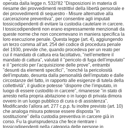
operata dalla legge n. 532/'82 "Disposizioni in materia di
riesame dei provvedimenti restrittivi della libertà personale e
dei provvedimenti di sequestro - Misure alternative alla
carcerazione preventiva", per consentire agli imputati
tossicodipendenti di evitare la custodia cautelare in carcere.
I tossicodipendenti non erano espressamente menzionati da
queste norme che non concernevano in maniera specifica la
loro esecuzione penale. Questa legge (art. 4), aggiungendo
un terzo comma all'art. 254 del codice di procedura penale
del 1930, previde che, quando procedeva per un reato per
cui il mandato di cattura era facoltativo, "nell'emettere il
mandato di cattura", valutati il "pericolo di fuga dell'imputato"
e il "pericolo per l'acquisizione delle prove", entrambi
"desunti da elementi specifici", "nonché la pericolosità
dell'imputato, desunta dalla personalità dell'imputato e dalle
circostanze del fatto, in rapporto alle esigenze di tutela della
collettività", il giudice potesse "disporre che l'imputato, in
luogo di essere custodito in carcere", rimanesse "in stato di
arresto nella propria abitazione o in luogo di privata dimora
ovvero in un luogo pubblico di cura o di assistenza".
Modificando l'allora art. 277 c.p.p. fu inoltre previsto (art. 10)
che analoga misura potesse essere disposta "in
sostituzione" della custodia preventiva in carcere già in
corso. Fu la giurisprudenza che fece rientrare i
tossicodipendenti nella categoria delle persone in