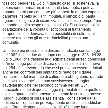
tossicodipendenza. Solo in questo caso, si sosteneva, la
detenzione domiciliare in comunità terapeutica poteva
apparire la misura cautelare più idonea, in quanto capace di
garantire, rispetto agli altri imputati, il principio di parità
riguardo l'esigenze di sicurezza, e, allo stesso tempo, "più
rispondente allo scopo riabilitativo" (
7
). Si criticava poi la
coartazione della volontà di sottoporsi al trattamento
terapeutico che derivava dalla possibilità di sottrarsi al
carcere attraverso gli arresti domiciliari presso una
comunità.
Un passo più deciso nella direzione indicata con la legge
del 1982 fu fatto due anni dopo con la legge n. 398, del 28
luglio 1984, che trasfuse la disciplina degli arresti domiciliari
o "in un luogo pubblico di cura o di assistenza" nel nuovo
art. 254-
bis
, prevedendo che essi potevano essere adottati
anche nei confronti dell'imputato di reato per il quale
l'emissione del mandato di cattura era obbligatorio, quando
risultava "evidente" che non sussistessero le ragioni
cautelari indicate nel secondo comma dell'art. 254. Il
principale merito di questa legge è probabilmente quello di
aver, seppure implicitamente, delineato la custodia presso
"luoghi pubblici di cura e assistenza", considerati dalla
dottrina dell'epoca un po' vagamente destinati a soddisfare
scopi "genericamente assistenziali" (
8
), come luoghi