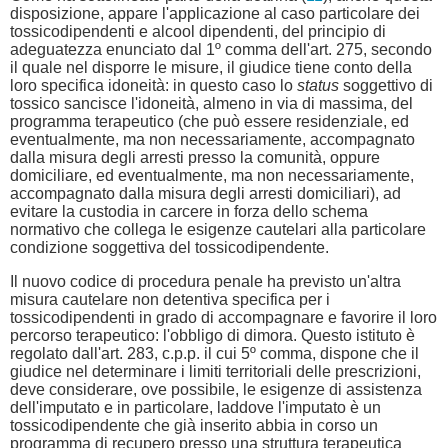
disposizione, appare l'applicazione al caso particolare dei
tossicodipendenti e alcool dipendenti, del principio di
adeguatezza enunciato dal 1º comma dell'art. 275, secondo
il quale nel disporre le misure, il giudice tiene conto della
loro specifica idoneità: in questo caso lo
status
soggettivo di
tossico sancisce l'idoneità, almeno in via di massima, del
programma terapeutico (che può essere residenziale, ed
eventualmente, ma non necessariamente, accompagnato
dalla misura degli arresti presso la comunità, oppure
domiciliare, ed eventualmente, ma non necessariamente,
accompagnato dalla misura degli arresti domiciliari), ad
evitare la custodia in carcere in forza dello schema
normativo che collega le esigenze cautelari alla particolare
condizione soggettiva del tossicodipendente.
Il nuovo codice di procedura penale ha previsto un'altra
misura cautelare non detentiva specifica per i
tossicodipendenti in grado di accompagnare e favorire il loro
percorso terapeutico: l'obbligo di dimora. Questo istituto è
regolato dall'art. 283, c.p.p. il cui 5º comma, dispone che il
giudice nel determinare i limiti territoriali delle prescrizioni,
deve considerare, ove possibile, le esigenze di assistenza
dell'imputato e in particolare, laddove l'imputato è un
tossicodipendente che già inserito abbia in corso un
programma di recupero presso una struttura terapeutica