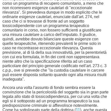
corso un programma di recupero comunitario, a meno che
non ricorressero esigenze cautelari di "eccezionale
rilevanza". Si prevedeva dunque in modo esplicito che le
ordinarie esigenze cautelari, enunciate dall'art. 274, nel
caso che ci si trovasse di fronte ad un soggetto
tossicodipendente con un programma terapeutico
comunitario in corso, non fossero sufficienti a giustificare
una misura cautelare a carico dell'imputato. Il giudice,
quindi, avrebbe dovuto bilanciare queste esigenze con
quelle terapeutiche, ritenendo prevalenti le prime solo in
caso ne riscontrasse eccezionale rilevanza. Questa
previsione, al di là della sua innovatività, per la perentorietà
con cui era formulata, in fin dei conti non rappresentava
niente altro che la specificazione riferita ad un caso
particolare del principio generale codificato nell'art. 273 c. 3
c.p.p., ove si prevede che "la custodia cautelare in carcere
può essere disposta soltanto quando ogni alta misura risulti
inadeguata".
Ancora una volta l'assunto di fondo sembra essere la
convinzione che la pericolosità del soggetto sia in gran parte
legata allo stato di tossicodipendenza, per cui una volta che
egli si è sottoposto ad un programma terapeutico la sua
predisposizione criminale si affievolisce notevolmente.
Come ha sottolineato parte della dottrina (
11
), anche questa