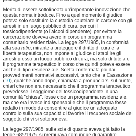
Merita di essere sottolineata un'importante innovazione che
questa norma introduce. Fino a quel momento il giudice
poteva solo sostituire la custodia cautelare in carcere con gli
arresti in un luogo pubblico di cura, per cui il
tossicodipendente (o l'alcool dipendente), per evitare la
carcerazione doveva avere in corso un programma
comunitario residenziale. La legge 297/1985, in conformità
alla sua
ratio
, mirante a proteggere il diritto di cura e la
libertà terapeutica, non impone al giudice di stabilire gli
arresti presso un luogo pubblico di cura, ma solo di tutelare
il programma terapeutico in corso che quindi poteva essere
anche di tipo residenziale. Scelta confermata poi dai
provvedimenti normativi successivi, tanto che la Cassazione
(
10
), qualche anno dopo, chiamata a pronunciarsi sul punto,
chiarì che non era necessario che il programma terapeutico
prevedesse il soggiorno del tossicodipendente in una
comunità "chiusa", fosse cioè un programma residenziale,
ma che era invece indispensabile che il programma fosse
redatto in modo da consentire al giudice un adeguato
controllo sulla sua capacità di favorire il recupero sociale del
soggetto chi vi si sottoponeva.
La legge 297/1985, sulla scia di quanto aveva già fatto la
legge 685/1975, si premurava comunque di garantire