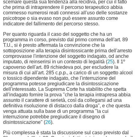
scemare questa sua tendenza alla recidiva, per cui il fatto
che prima di intraprendere il percorso terapeutico abbia
commesso numerosi reati connessi all'uso delle sostanze
psicotrope o sia evaso non può essere assunto come
indicatore del fallimento del percorso stesso.
Per quanto riguarda il caso del soggetto che ha un
programma in corso, previsto dal primo comma dell'art. 89
T.U., si è presto affermata la convinzione che la
sottoposizione alla terapia disintossicante prima dell'arresto
comprovasse l'intenzione del soggetto indagato, od anche
imputato, di reinserirsi in un contesto di legalità (
25
). Il 1º
capoverso dell'art. 89 richiedeva poi, per escludere la
misura di cui all'art. 285 c.p.p., a carico di un soggetto alcool
o tossico dipendente indagato, che l'interruzione del
programma potesse pregiudicare la disintossicazione
dell'interessato. La Suprema Corte ha stabilito che spetta
all'indagato fornire la prova "che la terapia intrapresa abbia
assunto il carattere di serietà, così da collegarsi ad una
definitiva risoluzione di distacco dalla droga", e che questa
venga attuata sulla base di un programma "la cui
interruzione potrebbe pregiudicare il disegno di
disintossicazione" (
26
).
Più complessa è stata la discussione sul caso previsto dal