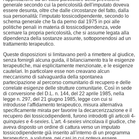
generale secondo cui la pericolosità dell'imputato doveva
essere desunta, oltre che dalle circostanze del fatto, dalla
sua personalità: l'imputato tossicodipendente, secondo lo
schema generale che fa da perno dal 1975 in poi alle
politiche penali in materia di tossicodipendenza, vede
scemare la propria pericolosità, che si assume legata alla
dipendenza della sostanze assunte, sottoponendosi ad un
trattamento terapeutico.
Queste disposizioni si limitavano però a rimettere al giudice,
senza fornirgli alcuna guida, il bilanciamento tra le esigenze
terapeutiche, mai esplicitamente menzionate, e le esigenze
cautelari. In particolare esse non creavano alcun
meccanismo di salvaguardia della spontanea
partecipazione al percorso comunitario di recupero e delle
correlate esigenze delle strutture comunitarie. Così in sede
di conversione del D.L. n. 144, del 22 aprile 1985, nella
legge n. 297, del 21 giugno 1985, legge con cui si
introdusse l'affidamento terapeutico, misura alternativa
specificamente mirata per favorire la decarcerizzazione e il
recupero dei tossicodipendenti, furono introdotti gli articoli 4-
quinquies
e 4-
sexies
. L'art. 4-
sexies
vincolava il giudice, che
aveva disposto un ordine di cattura verso un imputato
tossicodipendente già inserito all'interno di un programma
terapeutico, a valutare, nei casi in cui poteva essere