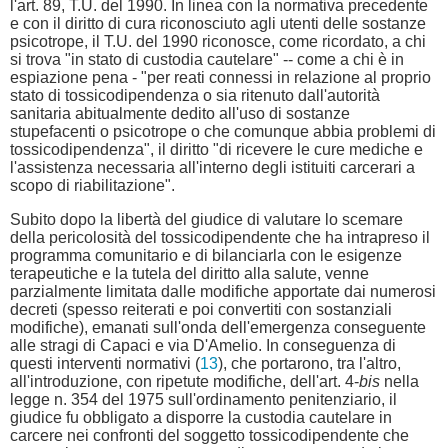
l'art. 89, T.U. del 1990. In linea con la normativa precedente
e con il diritto di cura riconosciuto agli utenti delle sostanze
psicotrope, il T.U. del 1990 riconosce, come ricordato, a chi
si trova "in stato di custodia cautelare" -- come a chi è in
espiazione pena - "per reati connessi in relazione al proprio
stato di tossicodipendenza o sia ritenuto dall'autorità
sanitaria abitualmente dedito all'uso di sostanze
stupefacenti o psicotrope o che comunque abbia problemi di
tossicodipendenza", il diritto "di ricevere le cure mediche e
l'assistenza necessaria all'interno degli istituiti carcerari a
scopo di riabilitazione".
Subito dopo la libertà del giudice di valutare lo scemare
della pericolosità del tossicodipendente che ha intrapreso il
programma comunitario e di bilanciarla con le esigenze
terapeutiche e la tutela del diritto alla salute, venne
parzialmente limitata dalle modifiche apportate dai numerosi
decreti (spesso reiterati e poi convertiti con sostanziali
modifiche), emanati sull'onda dell'emergenza conseguente
alle stragi di Capaci e via D'Amelio. In conseguenza di
questi interventi normativi (
13
), che portarono, tra l'altro,
all'introduzione, con ripetute modifiche, dell'art. 4-
bis
nella
legge n. 354 del 1975 sull'ordinamento penitenziario, il
giudice fu obbligato a disporre la custodia cautelare in
carcere nei confronti del soggetto tossicodipendente che