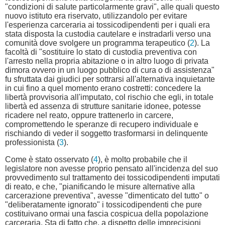
"condizioni di salute particolarmente gravi", alle quali questo
nuovo istituto era riservato, utilizzandolo per evitare
l'esperienza carceraria ai tossicodipendenti per i quali era
stata disposta la custodia cautelare e instradarli verso una
comunità dove svolgere un programma terapeutico (
2
). La
facoltà di "sostituire lo stato di custodia preventiva con
l'arresto nella propria abitazione o in altro luogo di privata
dimora ovvero in un luogo pubblico di cura o di assistenza"
fu sfruttata dai giudici per sottrarsi all'alternativa inquietante
in cui fino a quel momento erano costretti: concedere la
libertà provvisoria all'imputato, col rischio che egli, in totale
libertà ed assenza di strutture sanitarie idonee, potesse
ricadere nel reato, oppure trattenerlo in carcere,
compromettendo le speranze di recupero individuale e
rischiando di veder il soggetto trasformarsi in delinquente
professionista (
3
).
Come è stato osservato (
4
), è molto probabile che il
legislatore non avesse proprio pensato all'incidenza del suo
provvedimento sul trattamento dei tossicodipendenti imputati
di reato, e che, "pianificando le misure alternative alla
carcerazione preventiva", avesse "dimenticato del tutto" o
"deliberatamente ignorato" i tossicodipendenti che pure
costituivano ormai una fascia cospicua della popolazione
carceraria. Sta di fatto che, a dispetto delle imprecisioni