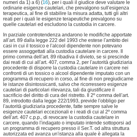
numeri da 1) a 6) (
16
), per i quali il giudice deve valutare le
ordinarie esigenze cautelari, che prevalgono sull'esigenza
terapeutica, al fine di stabilire la misura adatta, tutti gli altri
reati per i quali le esigenze terapeutiche prevalgono su
quelle cautelari ed escludono la custodia in carcere.
In parziale controtendenza andarono le modifiche apportate
all'art. 89 dalla legge 222 del 1993 che estese l'ambito dei
casi in cui il tossico e l'alcool dipendente non potevano
essere assoggettati alla custodia cautelare in carcere. Il
primo comma dell'art. 89 ribadiva il divieto, se si prescinde
dai reati di cui all'art. 407, comma 2, per l'autorità giudiziaria
procedente di disporre la custodia cautelare in carcere nei
confronti di un tossico o alcool dipendente imputato con un
programma di recupero in corso, al fine di non pregiudicarne
le istanze disintossicanti, salvo che ricorressero esigenze
cautelari di particolari rilevanza, tali da giustificare il
sacrificio del diritto di cura del ristretto. Il 2º comma dell'art.
89, introdotto dalla legge 222/1993, previde l'obbligo per
l'autorità giudiziaria procedente, fatte sempre salve le
esigenze cautelari eccezionali e i reati di cui al 2º comma
dell'art. 407 c.p.p., di revocare la custodia cautelare in
carcere, quando l'indagato o imputato intende sottoporsi ad
un programma di recupero presso il Ser.T. od altra struttura
autorizzata ed avanza un'istanza alla quale è allegata la