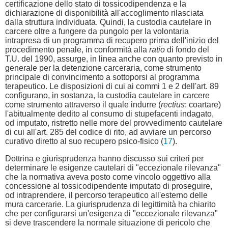
certificazione dello stato di tossicodipendenza e la
dichiarazione di disponibilità all'accoglimento rilasciata
dalla struttura individuata. Quindi, la custodia cautelare in
carcere oltre a fungere da pungolo per la volontaria
intrapresa di un programma di recupero prima dell'inizio del
procedimento penale, in conformità alla
ratio
di fondo del
T.U. del 1990, assurge, in linea anche con quanto previsto in
generale per la detenzione carceraria, come strumento
principale di convincimento a sottoporsi al programma
terapeutico. Le disposizioni di cui ai commi 1 e 2 dell'art. 89
configurano, in sostanza, la custodia cautelare in carcere
come strumento attraverso il quale indurre (
rectius
: coartare)
l'abitualmente dedito al consumo di stupefacenti indagato,
od imputato, ristretto nelle more del provvedimento cautelare
di cui all'art. 285 del codice di rito, ad avviare un percorso
curativo diretto al suo recupero psico-fisico (
17
).
Dottrina e giurisprudenza hanno discusso sui criteri per
determinare le esigenze cautelari di "eccezionale rilevanza"
che la normativa aveva posto come vincolo oggettivo alla
concessione al tossicodipendente imputato di proseguire,
od intraprendere, il percorso terapeutico all'esterno delle
mura carcerarie. La giurisprudenza di legittimità ha chiarito
che per configurarsi un'esigenza di "eccezionale rilevanza"
si deve trascendere la normale situazione di pericolo che