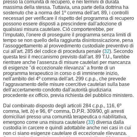
presso la comunità di recupero, e nei termini di durata
massima della stessa. Tuttavia, una parte della dottrina ha
sostenuto che a norma del 1º comma dell'art. 89, i controlli
necessari per verificare il rispetto del programma di recupero
possono essere disposti a prescindere dall'adozione di
qualsiasi misura cautelare. Ciò comporterebbe, per
l'imputato, l'onere di proseguire il programma senza limiti di
tempo se non quello della raggiunta disintossicazione, pena
l'assoggettamento al provvedimento custodiale preventivo di
cui all'art. 285 del codice di procedura penale (
32
). Secondo
questa tesi il meccanismo previsto dall'art. 89 T.U., farebbe
rientrare anche l'assenza di misure cautelari per mancanza
di esigenze "di eccezionale rilevanza" a fronte di un
programma terapeutico in corso o di imminente inizio,
nell'ambito del 4º comma dell'art. 299 c.p.p., che prevede
l'aggravamento delle misure coercitive cautelari sulla base
dell'accertamento condotto dall'autorità giudiziaria
procedente
ex officio
, previa richiesta del pubblico ministero.
Dal combinato disposto degli articoli 284 c.p.p., 116, 6º
comma, lett.
b
) e 96, 6º comma, D.P.R. 309/90, gli arresti
domiciliari presso una comunità terapeutica o riabilitativa,
emergono come una misura cautelare (
33
) diversa dalla
custodia in carcere e quindi adottabile anche nei casi in cui
non ci siano esigenze cautelare di eccezionale rilevanza.