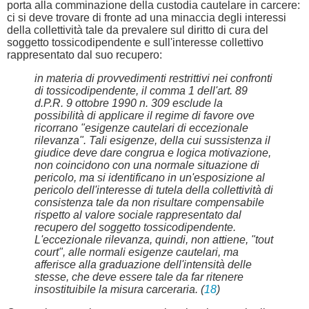
porta alla comminazione della custodia cautelare in carcere:
ci si deve trovare di fronte ad una minaccia degli interessi
della collettività tale da prevalere sul diritto di cura del
soggetto tossicodipendente e sull'interesse collettivo
rappresentato dal suo recupero:
in materia di provvedimenti restrittivi nei confronti
di tossicodipendente, il comma 1 dell'art. 89
d.P.R. 9 ottobre 1990 n. 309 esclude la
possibilità di applicare il regime di favore ove
ricorrano "esigenze cautelari di eccezionale
rilevanza". Tali esigenze, della cui sussistenza il
giudice deve dare congrua e logica motivazione,
non coincidono con una normale situazione di
pericolo, ma si identificano in un'esposizione al
pericolo dell'interesse di tutela della collettività di
consistenza tale da non risultare compensabile
rispetto al valore sociale rappresentato dal
recupero del soggetto tossicodipendente.
L'eccezionale rilevanza, quindi, non attiene, "tout
court", alle normali esigenze cautelari, ma
afferisce alla graduazione dell'intensità delle
stesse, che deve essere tale da far ritenere
insostituibile la misura carceraria. (
18
)