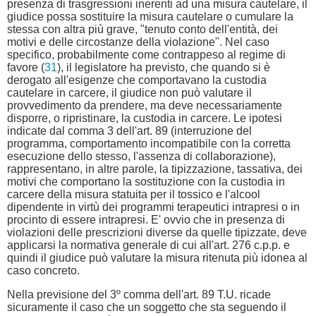
presenza di trasgressioni inerenti ad una misura cautelare, il
giudice possa sostituire la misura cautelare o cumulare la
stessa con altra più grave, "tenuto conto dell'entità, dei
motivi e delle circostanze della violazione". Nel caso
specifico, probabilmente come contrappeso al regime di
favore (
31
), il legislatore ha previsto, che quando si è
derogato all'esigenze che comportavano la custodia
cautelare in carcere, il giudice non può valutare il
provvedimento da prendere, ma deve necessariamente
disporre, o ripristinare, la custodia in carcere. Le ipotesi
indicate dal comma 3 dell'art. 89 (interruzione del
programma, comportamento incompatibile con la corretta
esecuzione dello stesso, l'assenza di collaborazione),
rappresentano, in altre parole, la tipizzazione, tassativa, dei
motivi che comportano la sostituzione con la custodia in
carcere della misura statuita per il tossico e l'alcool
dipendente in virtù dei programmi terapeutici intrapresi o in
procinto di essere intrapresi. E' ovvio che in presenza di
violazioni delle prescrizioni diverse da quelle tipizzate, deve
applicarsi la normativa generale di cui all'art. 276 c.p.p. e
quindi il giudice può valutare la misura ritenuta più idonea al
caso concreto.
Nella previsione del 3º comma dell'art. 89 T.U. ricade
sicuramente il caso che un soggetto che sta seguendo il