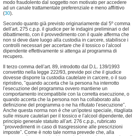
modo fraudolento dal soggetto non motivato per accedere
ad un canale trattamentale preferenziale e meno afflittivo
(
30
).
Secondo quanto già previsto originariamente dal 5º comma
dell'art. 275 c.p.p. il giudice per le indagini preliminari o del
dibattimento, con il provvedimento con il quale afferma che
non si deve dare luogo alla custodia in carcere, stabilisce i
controlli necessari per accertare che il tossico o l'alcool
dipendente effettivamente si attenga al programma di
recupero.
Il terzo comma dell'art. 89, introdotto dal D.L. 139/1993
convertito nella legge 222/93, previde poi che il giudice
dovesse disporre la custodia cautelare in carcere, o il suo
ripristino, "quando accerta che la persona ha interrotto
l'esecuzione del programma ovvero mantiene un
comportamento incompatibile con la corretta esecuzione, o
quando accerta che la persona non ha collaborato alla
definizione del programma o ne ha rifiutato l'esecuzione".
Anche questa norma non è che un'ipotesi speciale, ritagliata
sulle misure cautelari per il tossico e l'alcool dipendente, del
principio generale statuito all'art. 276 c.p.p., rubricato
"provvedimenti in caso di trasgressione alle prescrizioni
imposte". Come è noto tale norma prevede che, alla