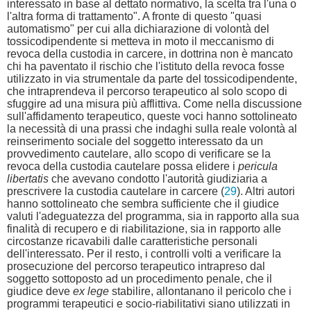
interessato in base al dettato normativo, la scelta tra l'una o
l'altra forma di trattamento". A fronte di questo "quasi
automatismo" per cui alla dichiarazione di volontà del
tossicodipendente si metteva in moto il meccanismo di
revoca della custodia in carcere, in dottrina non è mancato
chi ha paventato il rischio che l'istituto della revoca fosse
utilizzato in via strumentale da parte del tossicodipendente,
che intraprendeva il percorso terapeutico al solo scopo di
sfuggire ad una misura più afflittiva. Come nella discussione
sull'affidamento terapeutico, queste voci hanno sottolineato
la necessità di una prassi che indaghi sulla reale volontà al
reinserimento sociale del soggetto interessato da un
provvedimento cautelare, allo scopo di verificare se la
revoca della custodia cautelare possa elidere i
pericula
libertatis
che avevano condotto l'autorità giudiziaria a
prescrivere la custodia cautelare in carcere (
29
). Altri autori
hanno sottolineato che sembra sufficiente che il giudice
valuti l'adeguatezza del programma, sia in rapporto alla sua
finalità di recupero e di riabilitazione, sia in rapporto alle
circostanze ricavabili dalle caratteristiche personali
dell'interessato. Per il resto, i controlli volti a verificare la
prosecuzione del percorso terapeutico intrapreso dal
soggetto sottoposto ad un procedimento penale, che il
giudice deve
ex lege
stabilire, allontanano il pericolo che i
programmi terapeutici e socio-riabilitativi siano utilizzati in