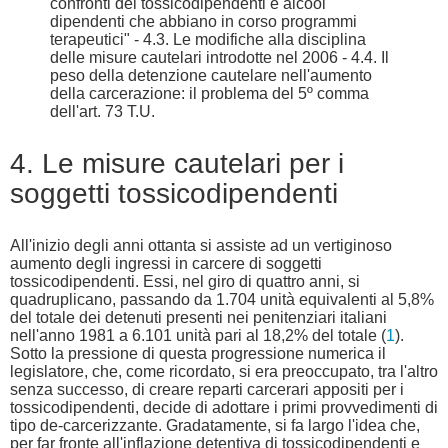
confronti dei tossicodipendenti e alcool
dipendenti che abbiano in corso programmi
terapeutici" - 4.3. Le modifiche alla disciplina
delle misure cautelari introdotte nel 2006 - 4.4. Il
peso della detenzione cautelare nell'aumento
della carcerazione: il problema del 5º comma
dell'art. 73 T.U.
4. Le misure cautelari per i
soggetti tossicodipendenti
All'inizio degli anni ottanta si assiste ad un vertiginoso
aumento degli ingressi in carcere di soggetti
tossicodipendenti. Essi, nel giro di quattro anni, si
quadruplicano, passando da 1.704 unità equivalenti al 5,8%
del totale dei detenuti presenti nei penitenziari italiani
nell'anno 1981 a 6.101 unità pari al 18,2% del totale (
1
).
Sotto la pressione di questa progressione numerica il
legislatore, che, come ricordato, si era preoccupato, tra l'altro
senza successo, di creare reparti carcerari appositi per i
tossicodipendenti, decide di adottare i primi provvedimenti di
tipo de-carcerizzante. Gradatamente, si fa largo l'idea che,
per far fronte all'inflazione detentiva di tossicodipendenti e