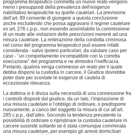
programma terapeutico commetta un nuovo reato vengono
meno i presupposti della prevalenza dell'esigenze
riabilitativo terapeutiche su quelle cautelari. La previsione
dell'art. 89 consente di giungere a questa conclusione
anche escludendo che possa aggravarsi il regime cautelare
ex
art. 276 c.p.p., non essendo assimilabile la commissione
di un reato alle violazioni delle prescrizioni inerenti ad una
misura cautelare. La reiterazione della condotta criminosa
nel corso del programma terapeutico può essere infatti
considerata - salvo ipotesi particolari, da valutare caso per
caso - "un comportamento incompatibile con la corretta
esecuzione" del programma e ne dimostra l'inefficacia.
Pertanto, qualora venga commesso un reato per il quale
debba disporsi la custodia in carcere, il Giudice dovrebbe
poter dare per scontate le esigenze di cautela di
eccezionale rilevanza.
La dottrina si è divisa sulla necessità di una connessione fra
i controlli disposti dal giudice, da un lato, l'imposizione di
una misura cautelare e l'obbligo di ordinare, o predisporre
nuovamente, a carico del soggetto la misura di cui all'art.
285 c.p.p., dall'altro. Secondo la tendenza prevalente la
possibilità di ordinare o ripristinare la custodia cautelare in
carcere sussiste soltanto se è stata comunque comminata
una misura cautelare, per esempio gli arresti domiciliari