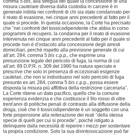
comma 5-
bis
, alla stregua del quale la concessione di una
misura cautelare diversa dalla custodia in carcere è in
generale inibita nei confronti di chi sia stato condannato per
il reato di evasione, nei cinque anni precedenti al fatto per il
quale si procede. In questa occasione, la Corte ha precisato
che "nei confronti del tossicodipendente che abbia in corso
programmi di recupero, la condanna per il reato di evasione
intervenuta nei cinque anni precedenti al fatto per il quale si
procede non è d'ostacolo alla concessione degli arresti
domiciliari, perché rispetto alla previsione generale di cui
all'art. 284, comma 5
bis
c.p.p., che esprime una
presunzione legale del pericolo di fuga, la norma di cui
all'art. 89 D.P.R. n. 309 del 1990 ha natura speciale e
prescrive che solo in presenza di eccezionali esigenze
cautelari, che non si individuano nel solo pericolo di fuga
presunto ex art. 284, comma 5
bis
c.p.p., possa essere
disposta la misura più afflittiva della restrizione carceraria".
La Corte ritiene un dato pacifico, quello che la comune
esperienza evidenzia e che costituisce il filo rosso di oltre
trent'anni di politiche penali di contrasto alla diffusione della
droga, cioè che il tossicodipendente è un soggetto con una
forte propensione alla reiterazione dei reati "della stessa
specie di quelli per cui si procede", poiché istigato a
delinquere dalla necessità di reperire i mezzi per sostentare
la propria condizione. Solo la sua disintossicazione può far