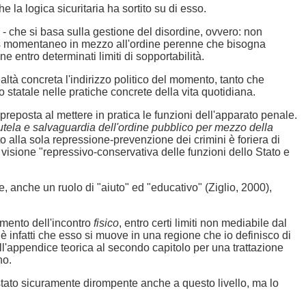
he la logica sicuritaria ha sortito su di esso.
 - che si basa sulla gestione del disordine, ovvero: non
caos momentaneo in mezzo all'ordine perenne che bisogna
e entro determinati limiti di sopportabilità.
ealtà concreta l'indirizzo politico del momento, tanto che
 statale nelle pratiche concrete della vita quotidiana.
preposta al mettere in pratica le funzioni dell'apparato penale.
utela e salvaguardia dell'ordine pubblico per mezzo della
 alla sola repressione-prevenzione dei crimini è foriera di
a visione "repressivo-conservativa delle funzioni dello Stato e
one, anche un ruolo di "aiuto" ed "educativo" (Ziglio, 2000),
omento dell'incontro
fisico
, entro certi limiti non mediabile dal
è infatti che esso si muove in una regione che io definisco di
ll'appendice teorica al secondo capitolo per una trattazione
no.
è stato sicuramente dirompente anche a questo livello, ma lo