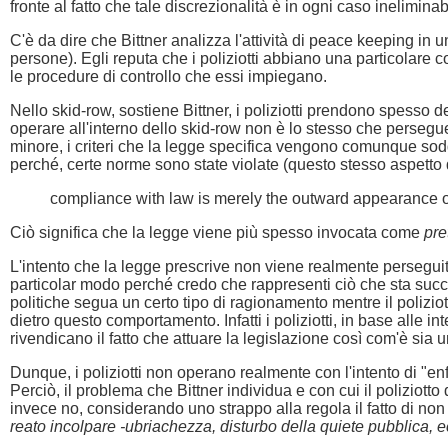
fronte al fatto che tale discrezionalità è in ogni caso inelimina
C'è da dire che Bittner analizza l'attività di peace keeping in u
persone). Egli reputa che i poliziotti abbiano una particolare c
le procedure di controllo che essi impiegano.
Nello skid-row, sostiene Bittner, i poliziotti prendono spesso d
operare all'interno dello skid-row non è lo stesso che persegu
minore, i criteri che la legge specifica vengono comunque soddi
perché, certe norme sono state violate (questo stesso aspetto de
compliance with law is merely the outward appearance of a
Ciò significa che la legge viene più spesso invocata come
pre
L'intento che la legge prescrive non viene realmente perseguito
particolar modo perché credo che rappresenti ciò che sta succede
politiche segua un certo tipo di ragionamento mentre il poliziot
dietro questo comportamento. Infatti i poliziotti, in base alle 
rivendicano il fatto che attuare la legislazione così com'è sia un
Dunque, i poliziotti non operano realmente con l'intento di "e
Perciò, il problema che Bittner individua e con cui il poliziot
invece no, considerando uno strappo alla regola il fatto di no
reato incolpare -ubriachezza, disturbo della quiete pubblica,