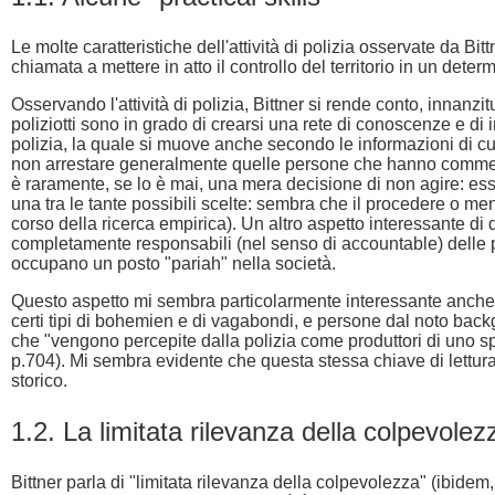
Le molte caratteristiche dell'attività di polizia osservate da B
chiamata a mettere in atto il controllo del territorio in un deter
Osservando l'attività di polizia, Bittner si rende conto, innanzi
poliziotti sono in grado di crearsi una rete di conoscenze e di 
polizia, la quale si muove anche secondo le informazioni di cui
non arrestare generalmente quelle persone che hanno commesso
è raramente, se lo è mai, una mera decisione di non agire: e
una tra le tante possibili scelte: sembra che il procedere o me
corso della ricerca empirica). Un altro aspetto interessante di q
completamente responsabili (nel senso di accountable) delle p
occupano un posto "pariah" nella società.
Questo aspetto mi sembra particolarmente interessante anche pe
certi tipi di bohemien e di vagabondi, e persone dal noto back
che "vengono percepite dalla polizia come produttori di uno sp
p.704). Mi sembra evidente che questa stessa chiave di lettura 
storico.
1.2. La limitata rilevanza della colpevolez
Bittner parla di "limitata rilevanza della colpevolezza" (ibidem, 