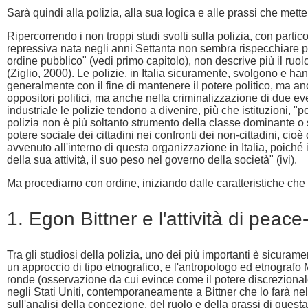
Sarà quindi alla polizia, alla sua logica e alle prassi che mett
Ripercorrendo i non troppi studi svolti sulla polizia, con partic
repressiva nata negli anni Settanta non sembra rispecchiare più
ordine pubblico" (vedi primo capitolo), non descrive più il ruolo
(Ziglio, 2000). Le polizie, in Italia sicuramente, svolgono e h
generalmente con il fine di mantenere il potere politico, ma anch
oppositori politici, ma anche nella criminalizzazione di due eve
industriale le polizie tendono a divenire, più che istituzioni, 
polizia non è più soltanto strumento della classe dominante o s
potere sociale dei cittadini nei confronti dei non-cittadini, ci
avvenuto all'interno di questa organizzazione in Italia, poiché i
della sua attività, il suo peso nel governo della società" (ivi).
Ma procediamo con ordine, iniziando dalle caratteristiche ch
1. Egon Bittner e l'attività di peac
Tra gli studiosi della polizia, uno dei più importanti è sicuram
un approccio di tipo etnografico, e l'antropologo ed etnografo 
ronde (osservazione da cui evince come il potere discrezionale
negli Stati Uniti, contemporaneamente a Bittner che lo farà nel
sull'analisi della concezione, del ruolo e della prassi di questa