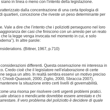
o siano in linea o meno con l'intento della legislazione.
aratterizzato dalla concentrazione di una certa tipologia di
o di quartieri, concezione che riveste un peso determinante per
 Vale a dire che l'intento che i poliziotti perseguono nel loro
 maggioranza dei casi che finiscono con un arresto per un reato
ne che la legge venga invocata nel momento in cui, e solo
derna"). In altre parole:
siderations. (Bittner, 1967, p.710)
u considerazioni differenti. Questa osservazione mi interessa in
o. Credo cioè che il legislatore nell'elaborazione di certe
o, ne segua un altro. In realtà sembra esservi un motivo preciso
000; Chiodi-Quassoli, 2000; Ziglio, 2000, Sbraccia 2007),
mantenere la situazione entro certi livelli di governabilità.
e una risorsa per risolvere certi urgenti problemi pratici.
o quale ubriaco o mendicante dovrebbe essere arrestato e chi
 arrestare.
Il vero problema del poliziotto è decidere di quale