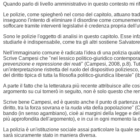
Quando parlo di livello amministrativo in questo contesto mi riferi
Le polizie, come spiegherò nel corso del capitolo, attuano trad
inseguono l'intento di eliminare il disordine come comunemen
soffocare tramite interventi legislativi è credenza propria dell'
Sono le polizie l'oggetto di analisi in questo capitolo. Esse in
studiarle è indispensabile, come tra gli altri sostiene Salvato
Nell'immaginario comune è radicata l'idea di una polizia quale 
Scrive Campesi che "nel lessico politico-giuridico contemporan
prevenzione e repressione dei reati
" (Campesi, 2008, p.8). Tu
un'interpretazione ristretta del ruolo del dispositivo poliziesc
del diritto tipica di tutta la filosofia politico-giuridica liberale" (
A parte il fatto che la letteratura più recente attribuisce alle c
argomento su cui tornerò in seguito, non è solo questo che rend
Scrive bene Campesi, ed è questo anche il punto di partenza d
diritto, tra la forza sovrana e la
nuda vita
della popolazione" (Ca
bando (in senso agambiano), cioè ai margini della legge e dell
più approfondita dell'argomento), e in cui in ogni momento la 
La polizia è un'istituzione sociale assai particolare la quale s
sarà sicuramente stato in maniera diversa.