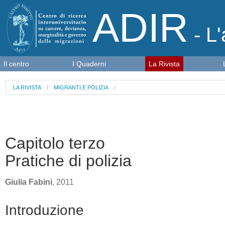
ADIR
- L'
Il centro
I Quaderni
La Rivista
LA RIVISTA
/
MIGRANTI E POLIZIA
/
Capitolo terzo
Pratiche di polizia
Giulia Fabini
, 2011
Introduzione