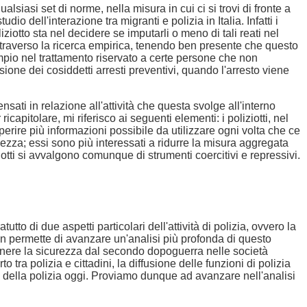
siasi set di norme, nella misura in cui ci si trovi di fronte a
dell'interazione tra migranti e polizia in Italia. Infatti i
liziotto sta nel decidere se imputarli o meno di tali reati nel
ttraverso la ricerca empirica, tenendo ben presente che questo
mpio nel trattamento riservato a certe persone che non
ione dei cosiddetti arresti preventivi, quando l'arresto viene
ati in relazione all'attività che questa svolge all'interno
icapitolare, mi riferisco ai seguenti elementi: i poliziotti, nel
perire più informazioni possibile da utilizzare ogni volta che ce
lezza; essi sono più interessati a ridurre la misura aggregata
iziotti si avvalgono comunque di strumenti coercitivi e repressivi.
to di due aspetti particolari dell'attività di polizia, ovvero la
permette di avanzare un'analisi più profonda di questo
 genere la sicurezza dal secondo dopoguerra nelle società
tra polizia e cittadini, la diffusione delle funzioni di polizia
anti della polizia oggi. Proviamo dunque ad avanzare nell'analisi