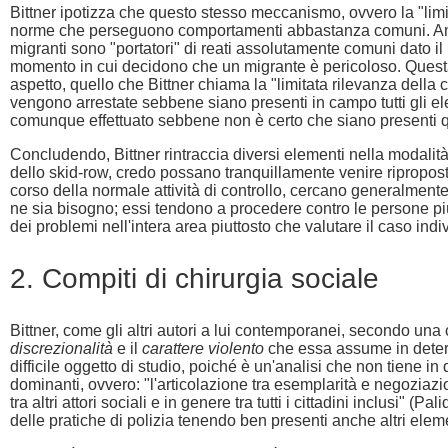
Bittner ipotizza che questo stesso meccanismo, ovvero la "limita
norme che perseguono comportamenti abbastanza comuni. Anche que
migranti sono "portatori" di reati assolutamente comuni dato il lor
momento in cui decidono che un migrante è pericoloso. Questa 
aspetto, quello che Bittner chiama la "limitata rilevanza dell
vengono arrestate sebbene siano presenti in campo tutti gli ele
comunque effettuato sebbene non è certo che siano presenti q
Concludendo, Bittner rintraccia diversi elementi nella modalità 
dello skid-row, credo possano tranquillamente venire riproposti an
corso della normale attività di controllo, cercano generalmente 
ne sia bisogno; essi tendono a procedere contro le persone più 
dei problemi nell'intera area piuttosto che valutare il caso indiv
2. Compiti di chirurgia sociale
Bittner, come gli altri autori a lui contemporanei, secondo una c
discrezionalità
e il
carattere violento
che essa assume in deter
difficile oggetto di studio, poiché è un'analisi che non tiene 
dominanti, ovvero: "l'articolazione tra esemplarità e negoziazion
tra altri attori sociali e in genere tra tutti i cittadini inclus
delle pratiche di polizia tenendo ben presenti anche altri eleme