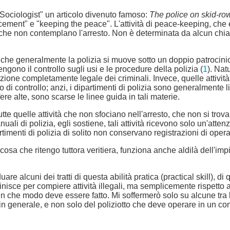
n Sociologist" un articolo divenuto famoso:
The police on skid-ro
forcement" e "keeping the peace". L'attività di peace-keeping, che
 che non contemplano l'arresto. Non è determinata da alcun chi
he generalmente la polizia si muove sotto un doppio patrocinio: 
ngono il controllo sugli usi e le procedure della polizia (
1
). Nat
ecuzione completamente legale dei criminali. Invece, quelle attivi
o di controllo; anzi, i dipartimenti di polizia sono generalmente
re alte, sono scarse le linee guida in tali materie.
tte quelle attività che non sfociano nell'arresto, che non si trova
nuali di polizia, egli sostiene, tali attività ricevono solo un'at
partimenti di polizia di solito non conservano registrazioni di oper
osa che ritengo tuttora veritiera, funziona anche aldilà dell'i
uare alcuni dei tratti di questa abilità pratica (practical skill), di
finisce per compiere attività illegali, ma semplicemente rispetto 
in che modo deve essere fatto. Mi soffermerò solo su alcune tra le
a in generale, e non solo del poliziotto che deve operare in un co