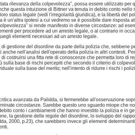
ta rilevanza della colpevolezza", possa essere utilizzato per qual
sta intuizione di Bittner va tenuta in debito conto nello studio 
o status legale (vedi l'irregolarità giuridica), e la libertà del po
è un'altra ipotesi a cui vedremo se è possibile dare risposta a
a colpevolezza" si rende manifesto in diverse circostanze: ad ese
menti per procedere ad un arresto legale, o al contrario in occas
uegli elementi necessari ad un arresto legale.
di gestione del disordine da parte della polizia che, sebbene pens
che nell'analisi dell'operato della polizia in altri contesti. Per r
di costruirsi una fitta rete di conoscenze che permetta loro di re
sulla base di rischi percepiti che secondo il criterio di colpevo
iduale sulla base del merito; nell'intento di ridurre i rischi i pol
ritica avanzata da Palidda, si fermerebbe all'osservazione sopratut
minate circostanze. Sarebbe questo uno sguardo miope che non 
in debito conto i cambiamenti che hanno investito la polizia e in
e, la gestione delle regole del disordine, lo sviluppo del rapporto 
i" (Palidda, 2000, p.23), che sarebbero invece gli elementi determin
nti.