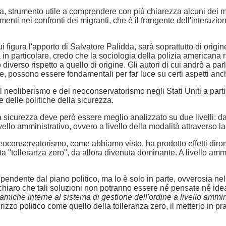
a, strumento utile a comprendere con più chiarezza alcuni dei mec
nti nei confronti dei migranti, che è il frangente dell'interazion
cui figura l'apporto di Salvatore Palidda, sarà soprattutto di ori
ia in particolare, credo che la sociologia della polizia america
diverso rispetto a quello di origine. Gli autori di cui andrò a par
, possono essere fondamentali per far luce su certi aspetti anche 
del neoliberismo e del neoconservatorismo negli Stati Uniti a parti
delle politiche della sicurezza.
curezza deve però essere meglio analizzato su due livelli: da un 
vello amministrativo, ovvero a livello della modalità attraverso la
 neoconservatorismo, come abbiamo visto, ha prodotto effetti dirom
 nota "tolleranza zero", da allora divenuta dominante. A livello am
pendente dal piano politico, ma lo è solo in parte, ovverosia nell
a chiaro che tali soluzioni non potranno essere né pensate né ide
miche interne al sistema di gestione dell'ordine a livello ammini
irizzo politico come quello della tolleranza zero, il metterlo in pra