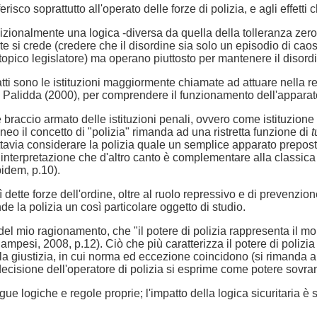
sco soprattutto all'operato delle forze di polizia, e agli effetti c
izionalmente una logica -diversa da quella della tolleranza zero
te si crede (credere che il disordine sia solo un episodio di 
utopico legislatore) ma operano piuttosto per mantenere il disordin
fatti sono le istituzioni maggiormente chiamate ad attuare nella r
re Palidda (2000), per comprendere il funzionamento dell'apparato
braccio armato delle istituzioni penali, ovvero come istituzione 
eo il concetto di "polizia" rimanda ad una ristretta funzione di
t
ttavia considerare la polizia quale un semplice apparato preposto
o, interpretazione che d'altro canto è complementare alla classic
ibidem, p.10).
osì dette forze dell'ordine, oltre al ruolo repressivo e di prevenzi
e la polizia un così particolare oggetto di studio.
el mio ragionamento, che "il potere di polizia rappresenta il m
mpesi, 2008, p.12). Ciò che più caratterizza il potere di polizia 
a giustizia, in cui norma ed eccezione coincidono (si rimanda a
decisione dell'operatore di polizia si esprime come potere sovra
egue logiche e regole proprie; l'impatto della logica sicuritaria 