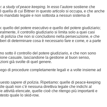
w: a study of peace keeping
. In esso l'autore sostiene che
 è quella di cui Bittner in questo articolo si occupa, e che anche
aro mandato legale e non sottosta a nessun sistema di
quello del potere esecutivo e quello del potere giudiziario;
uralmente, il controllo giudiziario si limita solo a quei casi
tà di polizia che non si concludono nella persecuzione, e che
 liberi di determinare cosa è necessario fare e come, e a parte
no sotto il controllo del potere giudiziario, e che non sono
tenzione casuale, lasciandone la gestione al buon senso,
azioni già svolte di quel genere.
mpiego di procedure completamente legali e a volte insieme ad
 questo
sapere di polizia
. Ripetiamo: quelle di peace-keeping
alle quali non c'è nessuna direttiva legale che indichi al
 attività elencate, quelle cioè che ritengo più importanti e
ntesto quale lo skid-row.