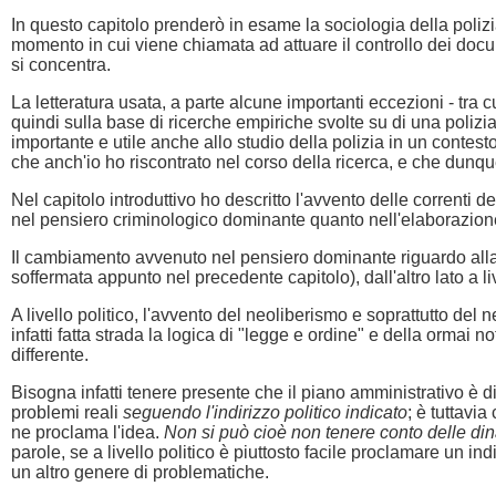
In questo capitolo prenderò in esame la sociologia della polizi
momento in cui viene chiamata ad attuare il controllo dei docume
si concentra.
La letteratura usata, a parte alcune importanti eccezioni - tra 
quindi sulla base di ricerche empiriche svolte su di una poliz
importante e utile anche allo studio della polizia in un contesto 
che anch'io ho riscontrato nel corso della ricerca, e che dunque
Nel capitolo introduttivo ho descritto l'avvento delle correnti 
nel pensiero criminologico dominante quanto nell'elaborazione 
Il cambiamento avvenuto nel pensiero dominante riguardo alla si
soffermata appunto nel precedente capitolo), dall'altro lato a li
A livello politico, l'avvento del neoliberismo e soprattutto del
infatti fatta strada la logica di "legge e ordine" e della ormai
differente.
Bisogna infatti tenere presente che il piano amministrativo è di
problemi reali
seguendo l'indirizzo politico indicato
; è tuttavi
ne proclama l'idea.
Non si può cioè non tenere conto delle dina
parole, se a livello politico è piuttosto facile proclamare un ind
un altro genere di problematiche.