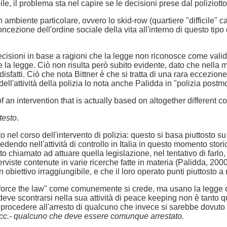
bile, il problema sta nel capire se le decisioni prese dal poliziott
n ambiente particolare, ovvero lo skid-row (quartiere "difficile" c
oncezione dell'ordine sociale della vita all'interno di questo tip
ecisioni in base a ragioni che la legge non riconosce come valide.
e la legge. Ciò non risulta però subito evidente, dato che nella
sfatti. Ciò che nota Bittner è che si tratta di una rara eccezio
ll'attività della polizia lo nota anche Palidda in "polizia postmo
n intervention that is actually based on altogether different con
testo
.
 nel corso dell'intervento di polizia: questo si basa piuttosto s
ndo nell'attività di controllo in Italia in questo momento storic
to chiamato ad attuare quella legislazione, nel tentativo di farl
interviste contenute in varie ricerche fatte in materia (Palidda, 2
 obiettivo irraggiungibile, e che il loro operato punti piuttosto a 
nforce the law" come comunemente si crede, ma usano la legge com
to deve scontrarsi nella sua attività di peace keeping non è tant
n procedere all'arresto di qualcuno che invece si sarebbe dovuto
 ecc.- qualcuno che deve essere comunque arrestato.