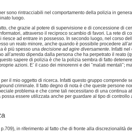
ittner sono rintracciabili nel comportamento della polizia in gener
minato luogo.
tutto, che grazie al potere di supervisione e di concessione di cer
informatori, attraverso il reciproco scambio di favori. La rete di
 riesce ad entrare in possesso. In secondo luogo, nel corso della 
 un reato minore, anche quando è possibile procedere all'arres
ssa è più spesso una
decisione ad agire diversamente
. Infatti ne
no all'arresto dipenda dalla persona che ha perpetrato il reato (
uesto sapere di polizia è che la polizia sembra di fatto detenere c
roprie azioni. E' il caso dei minorenni e dei "malati mentali"; 
r il mio oggetto di ricerca. Infatti questo gruppo comprende seco
ground criminale. Il fatto degno di nota è che queste persone no
eciale problema e che come tali necessitano di una continua atte
possa essere utilizzata anche per guardare al tipo di controllo a
za
p.709), in riferimento al fatto che di fronte alla discrezionalità de