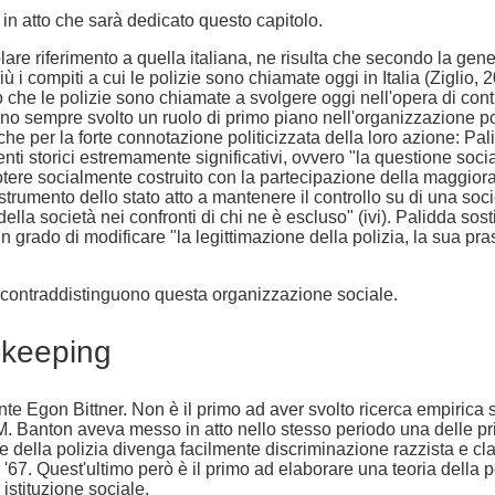
e in atto che sarà dedicato questo capitolo.
olare riferimento a quella italiana, ne risulta che secondo la gene
 i compiti a cui le polizie sono chiamate oggi in Italia (Ziglio, 
 che le polizie sono chiamate a svolgere oggi nell'opera di contro
anno sempre svolto un ruolo di primo piano nell'organizzazione p
e per la forte connotazione politicizzata della loro azione: Palid
nti storici estremamente significativi, ovvero "la questione socia
"potere socialmente costruito con la partecipazione della maggior
trumento dello stato atto a mantenere il controllo su di una soc
oè della società nei confronti di chi ne è escluso" (ivi). Palidda
n grado di modificare "la legittimazione della polizia, la sua pras
e contraddistinguono questa organizzazione sociale.
e-keeping
ente Egon Bittner. Non è il primo ad aver svolto ricerca empirica
M. Banton aveva messo in atto nello stesso periodo una delle pri
 della polizia divenga facilmente discriminazione razzista e clas
 '67. Quest'ultimo però è il primo ad elaborare una teoria della p
 istituzione sociale.