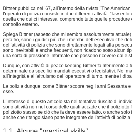
Bittner pubblica nel '67, all'interno della rivista "The America
l'operato di polizia consiste in due differenti attività: "law en
quella che qui ci interessa, comprende tutte quelle procedure
controllo esterno.
Spiega Bittner (aspetto che mi sembra assolutamente attuale) c
peraltro, sono i giudici più che i membri dell'esecutivo che dete
dell'attività di polizia che sono direttamente legati alla pers
sono inevitabili e anche frequenti, non ricadono sotto alcun tip
una sorta di pressione informale che possono ricevere dalle sfe
Dunque, con attività di peace keeping Bittner fa riferimento a tu
determinate da specifici mandati esecutivi o legislativi. Nei ma
all'integrità e all'altruismo dell'operatore di turno, mentre i di
La polizia dunque, come Bittner scopre negli anni Sessanta e c
esse.
L'interesse di questo articolo sta nel tentativo riuscito di individ
sono attività non nel corso delle quali accade che il poliziotto 
poliziotto stesso se ciò che fa deve essere fatto, o anche solo 
anche che ritengo siano parte integrante dell'attività di polizi
1.1. Alcune "practical skills"