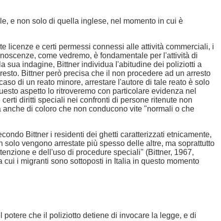
ale, e non solo di quella inglese, nel momento in cui è
te licenze e certi permessi connessi alle attività commerciali, i
 conoscenze, come vedremo, è fondamentale per l'attività di
sua indagine, Bittner individua l'abitudine dei poliziotti a
to. Bittner però precisa che il non procedere ad un arresto
l caso di un reato minore, arrestare l'autore di tale reato è solo
questo aspetto lo ritroveremo con particolare evidenza nel
erti diritti speciali nei confronti di persone ritenute non
ma anche di coloro che non conducono vite "normali o che
ndo Bittner i residenti dei ghetti caratterizzati etnicamente,
n solo vengono arrestate più spesso delle altre, ma soprattutto
nzione e dell'uso di procedure speciali" (Bittner, 1967,
 cui i migranti sono sottoposti in Italia in questo momento
l potere che il poliziotto detiene di invocare la legge, e di