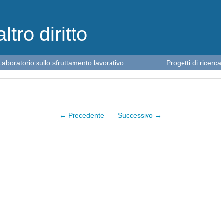
altro diritto
Laboratorio sullo sfruttamento lavorativo
Progetti di ricerca
← Precedente
Successivo →