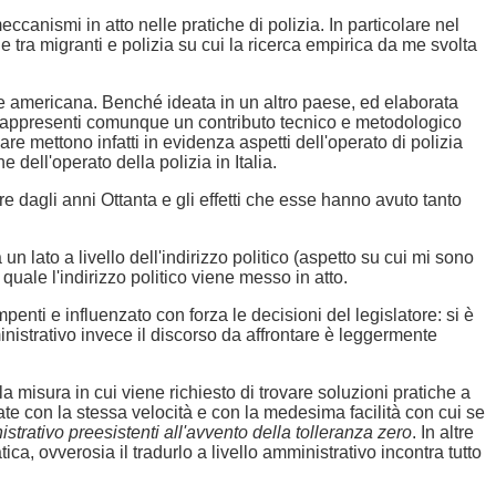
canismi in atto nelle pratiche di polizia. In particolare nel
e tra migranti e polizia su cui la ricerca empirica da me svolta
gine americana. Benché ideata in un altro paese, ed elaborata
na rappresenti comunque un contributo tecnico e metodologico
lare mettono infatti in evidenza aspetti dell'operato di polizia
dell'operato della polizia in Italia.
re dagli anni Ottanta e gli effetti che esse hanno avuto tanto
lato a livello dell'indirizzo politico (aspetto su cui mi sono
 quale l'indirizzo politico viene messo in atto.
penti e influenzato con forza le decisioni del legislatore: si è
ministrativo invece il discorso da affrontare è leggermente
a misura in cui viene richiesto di trovare soluzioni pratiche a
ate con la stessa velocità e con la medesima facilità con cui se
strativo preesistenti all'avvento della tolleranza zero
. In altre
tica, ovverosia il tradurlo a livello amministrativo incontra tutto