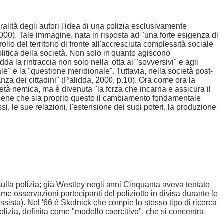
ralità degli autori l'idea di una polizia esclusivamente
2000). Tale immagine, nata in risposta ad "una forte esigenza di
llo del territorio di fronte all'accresciuta complessità sociale
olitica della società. Non solo in quanto agiscono
da la rintraccia non solo nella lotta ai "sovversivi" e agli
le" e la "questione meridionale". Tuttavia, nella società post-
anza dei cittadini" (Palidda, 2000, p.10). Ora come ora la
ietà nemica, ma è divenuta "la forza che incarna e assicura il
 sostiene che sia proprio questo il cambiamento fondamentale
si, le sue relazioni, l'estensione dei suoi poteri, la produzione
 sulla polizia; già Westley negli anni Cinquanta aveva tentato
me osservazioni partecipanti del poliziotto in divisa durante le
sista). Nel '66 è Skolnick che compie lo stesso tipo di ricerca
olizia, definita come "modello coercitivo", che si concentra