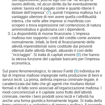
lavoro definito, né alcun diritto da far eventualmente
valere: lavora ed è pagato come e quanto ritiene il
titolare dell'impresa" (
7
), quindi l'impresa mafiosa ha il
vantaggio ulteriore di non avere quella conflittualità
interna, che nelle altre imprese si manifesta con
scioperi o trova espressione nel contenzioso di natura
amministrativa e giudiziaria con i dipendenti.
La disponibilità di risorse finanziarie. L'impresa
mafiosa non sopporta i costi del credito come avviene
normalmente. Infatti, le fonti di finanziamento delle
attività imprenditoriali sono costituite dai proventi
ottenuti dalle attività illegali, attuando il così detto
"riciclaggio". Si tratta di capitali enormi (
8
) che hanno
la stessa funzione del capitale bancario per l'impresa
economica.
Sul piano fenomenologico, lo stesso Fantò (
9
) individua tre
tipi di imprese mafiose impegnate nella produzione di beni e
servizi leciti. La prima, definita
impresa criminale-legale
, è
caratterizzata dal fatto che gli agenti che risultano titolari
formali e di fatto sono associati all'organizzazione mafiosa. I
modi concorrenziali e il capitale sono frutto dell'attività
criminale, mentre i beni prodotti sono leciti e l'attività ha
anche una forma giuridica formalmente legale. Si tratta della
forma originaria o archetipica di impresa mafiosa. Il secondo