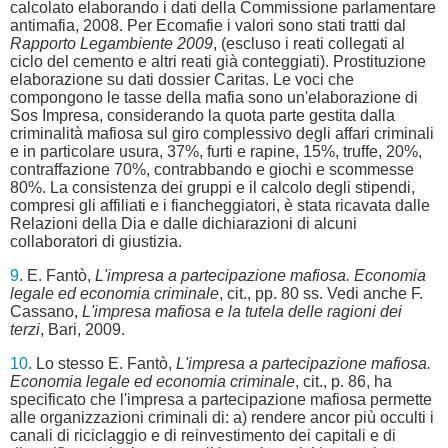
calcolato elaborando i dati della Commissione parlamentare
antimafia, 2008. Per Ecomafie i valori sono stati tratti dal
Rapporto Legambiente 2009
, (escluso i reati collegati al
ciclo del cemento e altri reati già conteggiati). Prostituzione
elaborazione su dati dossier Caritas. Le voci che
compongono le tasse della mafia sono un'elaborazione di
Sos Impresa, considerando la quota parte gestita dalla
criminalità mafiosa sul giro complessivo degli affari criminali
e in particolare usura, 37%, furti e rapine, 15%, truffe, 20%,
contraffazione 70%, contrabbando e giochi e scommesse
80%. La consistenza dei gruppi e il calcolo degli stipendi,
compresi gli affiliati e i fiancheggiatori, è stata ricavata dalle
Relazioni della Dia e dalle dichiarazioni di alcuni
collaboratori di giustizia.
9
. E. Fantò,
L'impresa a partecipazione mafiosa. Economia
legale ed economia criminale
, cit., pp. 80 ss. Vedi anche F.
Cassano,
L'impresa mafiosa e la tutela delle ragioni dei
terzi
, Bari, 2009.
10
. Lo stesso E. Fantò,
L'impresa a partecipazione mafiosa.
Economia legale ed economia criminale
, cit., p. 86, ha
specificato che l'impresa a partecipazione mafiosa permette
alle organizzazioni criminali di: a) rendere ancor più occulti i
canali di riciclaggio e di reinvestimento dei capitali e di