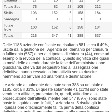
Calabria
17
20
2
22
54
Totale Sud
76
82
23
105
212
Sicilia
103
152
6
158
184
Sardegna
0
0
0
0
0
Totale
103
152
6
158
184
Isole
Totale
216
347
41
388
537
Delle 1185 aziende confiscate ne risultano 581, circa il 49%,
uscite dalla gestione dell'Agenzia del demanio per chiusura
o fallimento (537) o per altri ipotesi di chiusura (44), come ad
esempio la revoca della confisca. Questo significa che quasi
la metà delle aziende durante la fase dell'amministrazione
giudiziaria, che va dal sequestro fino all'assegnazione
definitiva, hanno cessato la loro attività senza riuscire
nemmeno ad arrivare ad una formale destinazione.
Le aziende attualmente destinate sono 388 su un totale di
1185, circa il 33%. Di queste solamente 41 (11%) sono state
vendute o affittate, presentando, quindi, attitudine alla
prosecuzione dell'attività, mentre ben 347 (89%) sono state
poste in liquidazione. Infatti, 1 azienda su 3 risulta già in
liquidazione o tecnicamente fallita prima della confisca
definitiva e, quindi, precedentemente alla presa in consegna