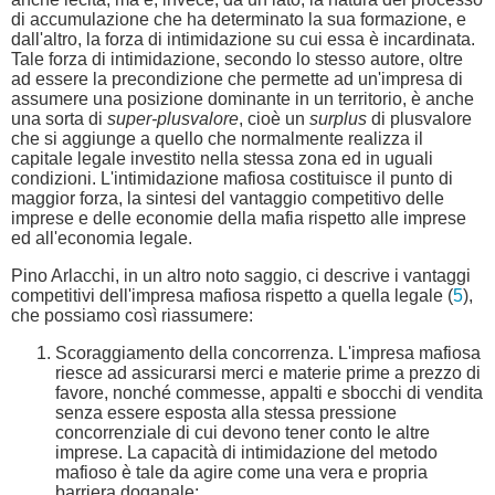
di accumulazione che ha determinato la sua formazione, e
dall'altro, la forza di intimidazione su cui essa è incardinata.
Tale forza di intimidazione, secondo lo stesso autore, oltre
ad essere la precondizione che permette ad un'impresa di
assumere una posizione dominante in un territorio, è anche
una sorta di
super-plusvalore
, cioè un
surplus
di plusvalore
che si aggiunge a quello che normalmente realizza il
capitale legale investito nella stessa zona ed in uguali
condizioni. L'intimidazione mafiosa costituisce il punto di
maggior forza, la sintesi del vantaggio competitivo delle
imprese e delle economie della mafia rispetto alle imprese
ed all'economia legale.
Pino Arlacchi, in un altro noto saggio, ci descrive i vantaggi
competitivi dell'impresa mafiosa rispetto a quella legale (
5
),
che possiamo così riassumere:
Scoraggiamento della concorrenza. L'impresa mafiosa
riesce ad assicurarsi merci e materie prime a prezzo di
favore, nonché commesse, appalti e sbocchi di vendita
senza essere esposta alla stessa pressione
concorrenziale di cui devono tener conto le altre
imprese. La capacità di intimidazione del metodo
mafioso è tale da agire come una vera e propria
barriera doganale;