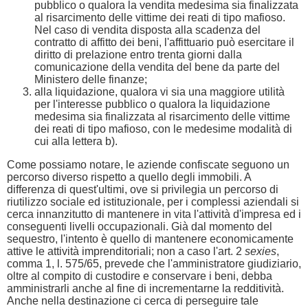
pubblico o qualora la vendita medesima sia finalizzata
al risarcimento delle vittime dei reati di tipo mafioso.
Nel caso di vendita disposta alla scadenza del
contratto di affitto dei beni, l'affittuario può esercitare il
diritto di prelazione entro trenta giorni dalla
comunicazione della vendita del bene da parte del
Ministero delle finanze;
alla liquidazione, qualora vi sia una maggiore utilità
per l'interesse pubblico o qualora la liquidazione
medesima sia finalizzata al risarcimento delle vittime
dei reati di tipo mafioso, con le medesime modalità di
cui alla lettera b).
Come possiamo notare, le aziende confiscate seguono un
percorso diverso rispetto a quello degli immobili. A
differenza di quest'ultimi, ove si privilegia un percorso di
riutilizzo sociale ed istituzionale, per i complessi aziendali si
cerca innanzitutto di mantenere in vita l'attività d'impresa ed i
conseguenti livelli occupazionali. Già dal momento del
sequestro, l'intento è quello di mantenere economicamente
attive le attività imprenditoriali; non a caso l'art. 2
sexies
,
comma 1, l. 575/65, prevede che l'amministratore giudiziario,
oltre al compito di custodire e conservare i beni, debba
amministrarli anche al fine di incrementarne la redditività.
Anche nella destinazione ci cerca di perseguire tale