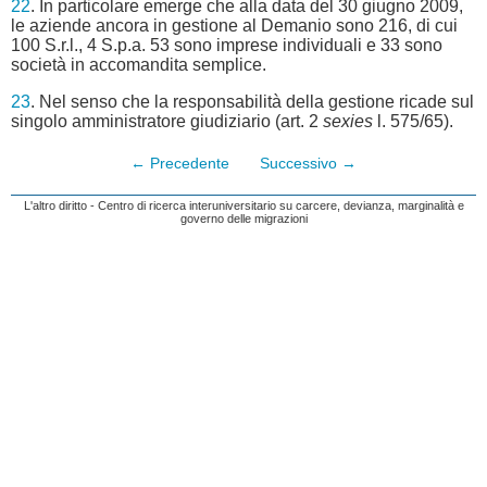
22
. In particolare emerge che alla data del 30 giugno 2009,
le aziende ancora in gestione al Demanio sono 216, di cui
100 S.r.l., 4 S.p.a. 53 sono imprese individuali e 33 sono
società in accomandita semplice.
23
. Nel senso che la responsabilità della gestione ricade sul
singolo amministratore giudiziario (art. 2
sexies
l. 575/65).
← Precedente
Successivo →
L'altro diritto - Centro di ricerca interuniversitario su carcere, devianza, marginalità e
governo delle migrazioni