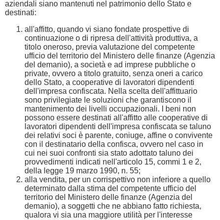
aziendali siano mantenuti nel patrimonio dello Stato e
destinati:
all'affitto, quando vi siano fondate prospettive di
continuazione o di ripresa dell'attività produttiva, a
titolo oneroso, previa valutazione del competente
ufficio del territorio del Ministero delle finanze (Agenzia
del demanio), a società e ad imprese pubbliche o
private, ovvero a titolo gratuito, senza oneri a carico
dello Stato, a cooperative di lavoratori dipendenti
dell'impresa confiscata. Nella scelta dell'affittuario
sono privilegiate le soluzioni che garantiscono il
mantenimento dei livelli occupazionali. I beni non
possono essere destinati all'affitto alle cooperative di
lavoratori dipendenti dell'impresa confiscata se taluno
dei relativi soci è parente, coniuge, affine o convivente
con il destinatario della confisca, ovvero nel caso in
cui nei suoi confronti sia stato adottato taluno dei
provvedimenti indicati nell'articolo 15, commi 1 e 2,
della legge 19 marzo 1990, n. 55;
alla vendita, per un corrispettivo non inferiore a quello
determinato dalla stima del competente ufficio del
territorio del Ministero delle finanze (Agenzia del
demanio), a soggetti che ne abbiano fatto richiesta,
qualora vi sia una maggiore utilità per l'interesse