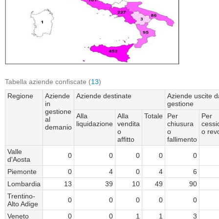
Tabella aziende confiscate (
13
)
Regione
Aziende
Aziende destinate
Aziende uscite d
in
gestione
gestione
Alla
Alla
Totale
Per
Per
al
liquidazione
vendita
chiusura
cessi
demanio
o
o
o rev
affitto
fallimento
Valle
0
0
0
0
0
d'Aosta
Piemonte
0
4
0
4
6
Lombardia
13
39
10
49
90
Trentino-
0
0
0
0
0
Alto Adige
Veneto
0
0
1
1
3