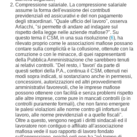
Compressione salariale. La compressione salariale
assume la forma dell'evasione dei contributi
previdenziali ed assicurativi e del non pagamento
degli straordinari. "Quale ufficio del lavoro", osserva
Arlacchi, "si permette di andare ad indagare sul
rispetto della legge nelle aziende mafiose?". Su
questo tema il CSM, in una sua risoluzione (
6
), ha
rilevato proprio come le associazioni mafiose possano
contare sulla complicità e la collusione, ottenute con la
corruzione o con le minacce, di quei rappresentanti
della Pubblica Amministrazione che sarebbero tenuti
ai relativi controlli. "Del resto, i 'favori' da parte di
questi settori della P.A., continua il CSM, ottenuti nei
modi sopra indicati, si sostanziano anche in permessi,
concessioni, autorizzazioni ed altri provvedimenti
amministrativi favorevoli, che le imprese mafiose
possono ottenere con facilità e senza problemi rispetto
alle altre imprese, come pure in mancati controlli (o in
controlli puramente formali), che non fanno emergere
le palesi violazioni alle norme contro gli infortuni sul
lavoro, alle norme previdenziali e a quelle fiscali".
Oltre a questo, vengono negati i diritti sindacali ed il
lavoratore non contiguo o affiliato all'associazione
mafiosa vede il suo rapporto di lavoro fondato
sull'oppressione, poiché egli non ha "né tempo di