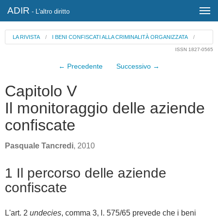
ADIR
- L'altro diritto
LA RIVISTA
/
I BENI CONFISCATI ALLA CRIMINALITÀ ORGANIZZATA
/
ISSN 1827-0565
← Precedente
Successivo →
Capitolo V
Il monitoraggio delle aziende
confiscate
Pasquale Tancredi
, 2010
1 Il percorso delle aziende
confiscate
L'art. 2
undecies
, comma 3, l. 575/65 prevede che i beni