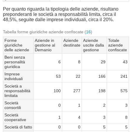
Per quanto riguarda la tipologia delle aziende, risultano
preponderanti le società a responsabilità limita, circa il
48,5%, seguite dalle imprese individuali, circa il 20%.
Tabella forme giuridiche aziende confiscate (
16
)
Forme
Aziende in
Aziende
Aziende
Totale
giuridiche
gestione al
destinate
uscite dalla
aziende
delle aziende
Demanio
gestione
confiscate
Beni senza
personalità
6
8
29
43
giuridica
Imprese
53
22
166
241
individuali
Società a
responsabilità
100
277
198
575
limitata
Società
0
1
2
3
consortili
Società
1
4
3
8
cooperative
Società di fatto
0
0
5
5