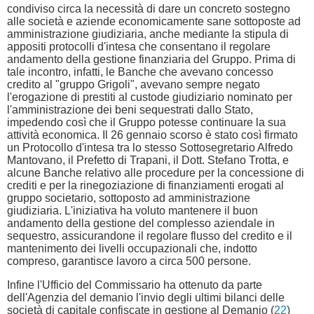
condiviso circa la necessità di dare un concreto sostegno
alle società e aziende economicamente sane sottoposte ad
amministrazione giudiziaria, anche mediante la stipula di
appositi protocolli d'intesa che consentano il regolare
andamento della gestione finanziaria del Gruppo. Prima di
tale incontro, infatti, le Banche che avevano concesso
credito al "gruppo Grigoli", avevano sempre negato
l'erogazione di prestiti al custode giudiziario nominato per
l'amministrazione dei beni sequestrati dallo Stato,
impedendo così che il Gruppo potesse continuare la sua
attività economica. Il 26 gennaio scorso è stato così firmato
un Protocollo d'intesa tra lo stesso Sottosegretario Alfredo
Mantovano, il Prefetto di Trapani, il Dott. Stefano Trotta, e
alcune Banche relativo alle procedure per la concessione di
crediti e per la rinegoziazione di finanziamenti erogati al
gruppo societario, sottoposto ad amministrazione
giudiziaria. L'iniziativa ha voluto mantenere il buon
andamento della gestione del complesso aziendale in
sequestro, assicurandone il regolare flusso del credito e il
mantenimento dei livelli occupazionali che, indotto
compreso, garantisce lavoro a circa 500 persone.
Infine l'Ufficio del Commissario ha ottenuto da parte
dell'Agenzia del demanio l'invio degli ultimi bilanci delle
società di capitale confiscate in gestione al Demanio (
22
)