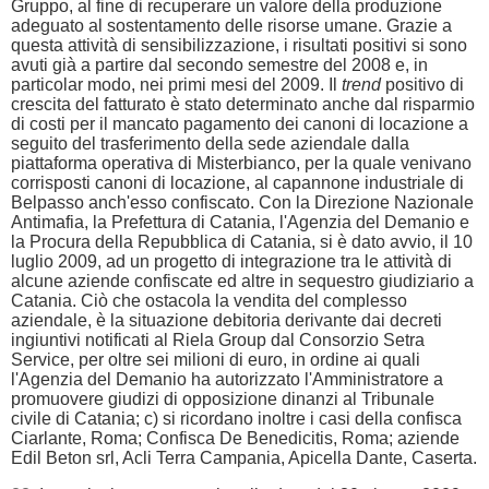
Gruppo, al fine di recuperare un valore della produzione
adeguato al sostentamento delle risorse umane. Grazie a
questa attività di sensibilizzazione, i risultati positivi si sono
avuti già a partire dal secondo semestre del 2008 e, in
particolar modo, nei primi mesi del 2009. Il
trend
positivo di
crescita del fatturato è stato determinato anche dal risparmio
di costi per il mancato pagamento dei canoni di locazione a
seguito del trasferimento della sede aziendale dalla
piattaforma operativa di Misterbianco, per la quale venivano
corrisposti canoni di locazione, al capannone industriale di
Belpasso anch'esso confiscato. Con la Direzione Nazionale
Antimafia, la Prefettura di Catania, l'Agenzia del Demanio e
la Procura della Repubblica di Catania, si è dato avvio, il 10
luglio 2009, ad un progetto di integrazione tra le attività di
alcune aziende confiscate ed altre in sequestro giudiziario a
Catania. Ciò che ostacola la vendita del complesso
aziendale, è la situazione debitoria derivante dai decreti
ingiuntivi notificati al Riela Group dal Consorzio Setra
Service, per oltre sei milioni di euro, in ordine ai quali
l'Agenzia del Demanio ha autorizzato l'Amministratore a
promuovere giudizi di opposizione dinanzi al Tribunale
civile di Catania; c) si ricordano inoltre i casi della confisca
Ciarlante, Roma; Confisca De Benedicitis, Roma; aziende
Edil Beton srl, Acli Terra Campania, Apicella Dante, Caserta.