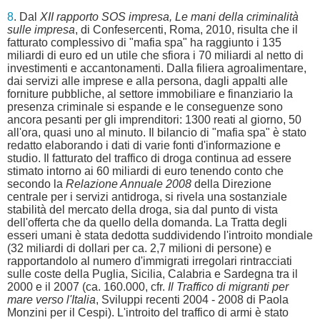
8
. Dal
XII rapporto SOS impresa, Le mani della criminalità
sulle impresa
, di Confesercenti, Roma, 2010, risulta che il
fatturato complessivo di "mafia spa" ha raggiunto i 135
miliardi di euro ed un utile che sfiora i 70 miliardi al netto di
investimenti e accantonamenti. Dalla filiera agroalimentare,
dai servizi alle imprese e alla persona, dagli appalti alle
forniture pubbliche, al settore immobiliare e finanziario la
presenza criminale si espande e le conseguenze sono
ancora pesanti per gli imprenditori: 1300 reati al giorno, 50
all'ora, quasi uno al minuto. Il bilancio di "mafia spa" è stato
redatto elaborando i dati di varie fonti d'informazione e
studio. Il fatturato del traffico di droga continua ad essere
stimato intorno ai 60 miliardi di euro tenendo conto che
secondo la
Relazione Annuale 2008
della Direzione
centrale per i servizi antidroga, si rivela una sostanziale
stabilità del mercato della droga, sia dal punto di vista
dell'offerta che da quello della domanda. La Tratta degli
esseri umani è stata dedotta suddividendo l'introito mondiale
(32 miliardi di dollari per ca. 2,7 milioni di persone) e
rapportandolo al numero d'immigrati irregolari rintracciati
sulle coste della Puglia, Sicilia, Calabria e Sardegna tra il
2000 e il 2007 (ca. 160.000, cfr.
Il Traffico di migranti per
mare verso l'Italia
, Sviluppi recenti 2004 - 2008 di Paola
Monzini per il Cespi). L'introito del traffico di armi è stato