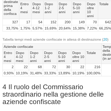
destinate
Entro
Dopo
Dopo
Dopo
Dopo
Dopo
Totale
prima
4
4-12
1-2
2-5
5-10
oltre
della
mesi
mesi
anni
anni
anni
10
confisca
anni
327
17
54
152
200
149
70
642
33,75%
1,75%
5,57%
15,69%
20,64%
15,38%
7,22%
66,25%
Tabella tempi medi aziende confiscate in attesa di destinazione (
20
)
Aziende confiscate
Temp
della
Entro
Dopo
Dopo
Dopo
Dopo
Dopo
Totale
desti
4
4-12
1-2
2-5
5-10
oltre 10
(in a
mesi
mesi
anni
anni
anni
anni
2
22
68
72
30
22
216
0,93%
10,19%
31,48%
33,33%
13,89%
10,19%
100,00%
4 Il ruolo del Commissario
straordinario nella gestione delle
aziende confiscate