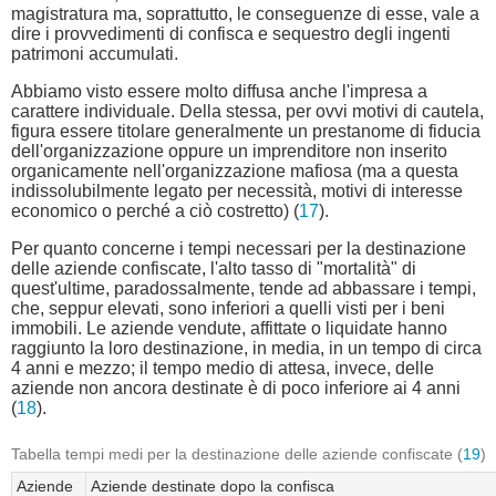
magistratura ma, soprattutto, le conseguenze di esse, vale a
dire i provvedimenti di confisca e sequestro degli ingenti
patrimoni accumulati.
Abbiamo visto essere molto diffusa anche l'impresa a
carattere individuale. Della stessa, per ovvi motivi di cautela,
figura essere titolare generalmente un prestanome di fiducia
dell'organizzazione oppure un imprenditore non inserito
organicamente nell'organizzazione mafiosa (ma a questa
indissolubilmente legato per necessità, motivi di interesse
economico o perché a ciò costretto) (
17
).
Per quanto concerne i tempi necessari per la destinazione
delle aziende confiscate, l'alto tasso di "mortalità" di
quest'ultime, paradossalmente, tende ad abbassare i tempi,
che, seppur elevati, sono inferiori a quelli visti per i beni
immobili. Le aziende vendute, affittate o liquidate hanno
raggiunto la loro destinazione, in media, in un tempo di circa
4 anni e mezzo; il tempo medio di attesa, invece, delle
aziende non ancora destinate è di poco inferiore ai 4 anni
(
18
).
Tabella tempi medi per la destinazione delle aziende confiscate (
19
)
Aziende
Aziende destinate dopo la confisca