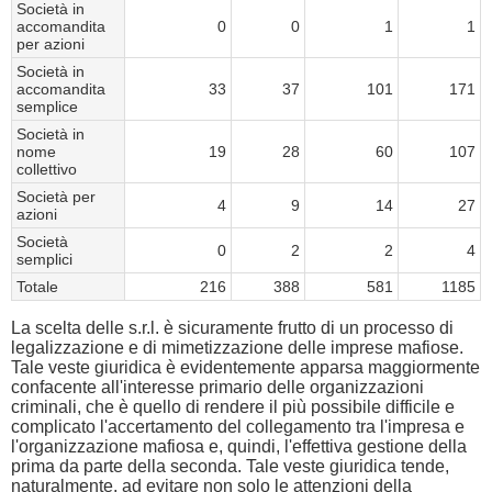
Società in
accomandita
0
0
1
1
per azioni
Società in
accomandita
33
37
101
171
semplice
Società in
nome
19
28
60
107
collettivo
Società per
4
9
14
27
azioni
Società
0
2
2
4
semplici
Totale
216
388
581
1185
La scelta delle s.r.l. è sicuramente frutto di un processo di
legalizzazione e di mimetizzazione delle imprese mafiose.
Tale veste giuridica è evidentemente apparsa maggiormente
confacente all'interesse primario delle organizzazioni
criminali, che è quello di rendere il più possibile difficile e
complicato l'accertamento del collegamento tra l'impresa e
l'organizzazione mafiosa e, quindi, l'effettiva gestione della
prima da parte della seconda. Tale veste giuridica tende,
naturalmente, ad evitare non solo le attenzioni della