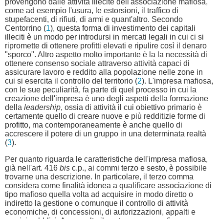
provengono dalle attività illecite dell'associazione mafiosa,
come ad esempio l'usura, le estorsioni, il traffico di
stupefacenti, di rifiuti, di armi e quant'altro. Secondo
Centorrino (
1
), questa forma di investimento dei capitali
illeciti è un modo per introdursi in mercati legali in cui ci si
ripromette di ottenere profitti elevati e ripulire così il denaro
"sporco". Altro aspetto molto importante è la la necessità di
ottenere consenso sociale attraverso attività capaci di
assicurare lavoro e reddito alla popolazione nelle zone in
cui si esercita il controllo del territorio (
2
). L'impresa mafiosa,
con le sue peculiarità, fa parte di quel processo in cui la
creazione dell'impresa è uno degli aspetti della formazione
della
leadership
, ossia di attività il cui obiettivo primario è
certamente quello di creare nuove e più redditizie forme di
profitto, ma contemporaneamente è anche quello di
accrescere il potere di un gruppo in una determinata realtà
(
3
).
Per quanto riguarda le caratteristiche dell'impresa mafiosa,
già nell'art. 416
bis
c.p., ai commi terzo e sesto, è possibile
trovarne una descrizione. In particolare, il terzo comma
considera come finalità idonea a qualificare associazione di
tipo mafioso quella volta ad acquisire in modo diretto o
indiretto la gestione o comunque il controllo di attività
economiche, di concessioni, di autorizzazioni, appalti e