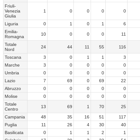
Friuli-
Venezia
1
0
0
0
0
Giulia
Liguria
0
1
0
1
6
Emilia-
10
0
0
0
11
Romagna
Totale
24
44
11
55
116
Nord
Toscana
3
0
1
1
3
Marche
3
0
0
0
0
Umbria
0
0
0
0
0
Lazio
7
69
0
69
22
Abruzzo
0
0
0
0
0
Molise
0
0
0
0
0
Totale
13
69
1
70
25
Centro
Campania
48
35
16
51
117
Puglia
11
26
4
30
40
Basilicata
0
1
1
2
1