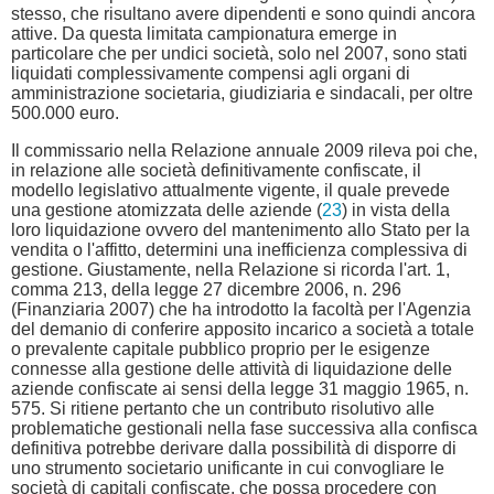
stesso, che risultano avere dipendenti e sono quindi ancora
attive. Da questa limitata campionatura emerge in
particolare che per undici società, solo nel 2007, sono stati
liquidati complessivamente compensi agli organi di
amministrazione societaria, giudiziaria e sindacali, per oltre
500.000 euro.
Il commissario nella Relazione annuale 2009 rileva poi che,
in relazione alle società definitivamente confiscate, il
modello legislativo attualmente vigente, il quale prevede
una gestione atomizzata delle aziende (
23
) in vista della
loro liquidazione ovvero del mantenimento allo Stato per la
vendita o l'affitto, determini una inefficienza complessiva di
gestione. Giustamente, nella Relazione si ricorda l'art. 1,
comma 213, della legge 27 dicembre 2006, n. 296
(Finanziaria 2007) che ha introdotto la facoltà per l'Agenzia
del demanio di conferire apposito incarico a società a totale
o prevalente capitale pubblico proprio per le esigenze
connesse alla gestione delle attività di liquidazione delle
aziende confiscate ai sensi della legge 31 maggio 1965, n.
575. Si ritiene pertanto che un contributo risolutivo alle
problematiche gestionali nella fase successiva alla confisca
definitiva potrebbe derivare dalla possibilità di disporre di
uno strumento societario unificante in cui convogliare le
società di capitali confiscate, che possa procedere con