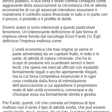
servizi pubblici. A sua volta il sesto comma configura come
aggravante della associazione la circostanza che le attività
economiche di cui gli associati intendono assumere o
mantenere il controllo siano finanziate in tutto o in parte con
il prezzo, il prodotto o il profitto di delitti.
Diversi autori si sono interessati a questo particolare
fenomeno. Un'interessante definizione di tale forma di
impresa viene fornita dal sociologo Enzo Fantò (
4
). Egli
definisce l'impresa mafiosa come:
L'unità economica che trae origine (e viene in
parte alimentata) da un capitale frutto, in tutto o in
parte, di attività di natura criminale, che ha lo
scopo di produrre e/o scambiare servizi e beni
leciti, che opera nei mercati ufficiali con modalità
formalmente legali o anche apertamente illegali,
ma la cui forza competitiva essenziale è in ogni
caso costituita dalla forza di intimidazione
dell'associazione a cui appartiene il proprietario
reale di tale unità economica, comunque e da
chiunque essa sia formalmente diretta e gestita.
Per Fantò, quindi, ciò che connota un'impresa di tipo
mafioso non è tanto il tipo di attività svolta, che può essere
anche lecita, ma è, invece, da un lato, la natura del processo