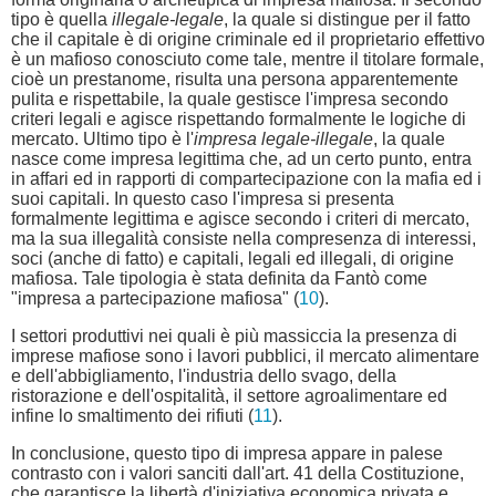
tipo è quella
illegale-legale
, la quale si distingue per il fatto
che il capitale è di origine criminale ed il proprietario effettivo
è un mafioso conosciuto come tale, mentre il titolare formale,
cioè un prestanome, risulta una persona apparentemente
pulita e rispettabile, la quale gestisce l'impresa secondo
criteri legali e agisce rispettando formalmente le logiche di
mercato. Ultimo tipo è l'
impresa legale-illegale
, la quale
nasce come impresa legittima che, ad un certo punto, entra
in affari ed in rapporti di compartecipazione con la mafia ed i
suoi capitali. In questo caso l'impresa si presenta
formalmente legittima e agisce secondo i criteri di mercato,
ma la sua illegalità consiste nella compresenza di interessi,
soci (anche di fatto) e capitali, legali ed illegali, di origine
mafiosa. Tale tipologia è stata definita da Fantò come
"impresa a partecipazione mafiosa" (
10
).
I settori produttivi nei quali è più massiccia la presenza di
imprese mafiose sono i lavori pubblici, il mercato alimentare
e dell'abbigliamento, l'industria dello svago, della
ristorazione e dell'ospitalità, il settore agroalimentare ed
infine lo smaltimento dei rifiuti (
11
).
In conclusione, questo tipo di impresa appare in palese
contrasto con i valori sanciti dall'art. 41 della Costituzione,
che garantisce la libertà d'iniziativa economica privata e