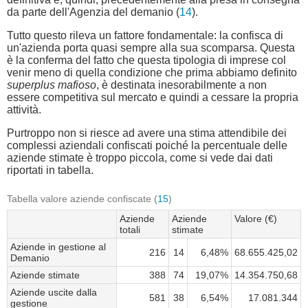
da parte dell'Agenzia del demanio (
14
).
Tutto questo rileva un fattore fondamentale: la confisca di
un'azienda porta quasi sempre alla sua scomparsa. Questa
è la conferma del fatto che questa tipologia di imprese col
venir meno di quella condizione che prima abbiamo definito
superplus mafioso
, è destinata inesorabilmente a non
essere competitiva sul mercato e quindi a cessare la propria
attività.
Purtroppo non si riesce ad avere una stima attendibile dei
complessi aziendali confiscati poiché la percentuale delle
aziende stimate è troppo piccola, come si vede dai dati
riportati in tabella.
Tabella valore aziende confiscate (
15
)
Aziende
Aziende
Valore (€)
totali
stimate
Aziende in gestione al
216
14
6,48%
68.655.425,02
Demanio
Aziende stimate
388
74
19,07%
14.354.750,68
Aziende uscite dalla
581
38
6,54%
17.081.344
gestione