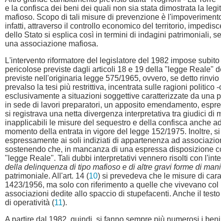
e la confisca dei beni dei quali non sia stata dimostrata la legi
mafioso. Scopo di tali misure di prevenzione è l'impoverimento
infatti, attraverso il controllo economico del territorio, imped
dello Stato si esplica così in termini di indagini patrimoniali, 
una associazione mafiosa.
L'intervento riformatore del legislatore del 1982 impose subito
pericolose previste dagli articoli 18 e 19 della "legge Reale" d
previste nell'originaria legge 575/1965, ovvero, se detto rinvio
prevalso la tesi più restrittiva, incentrata sulle ragioni politi
esclusivamente a situazioni soggettive caratterizzate da una p
in sede di lavori preparatori, un apposito emendamento, espress
si registrava una netta divergenza interpretativa tra giudici di m
inapplicabili le misure del sequestro e della confisca anche ad
momento della entrata in vigore del legge 152/1975. Inoltre, s
espressamente ai soli indiziati di appartenenza ad associazio
sostenendo che, in mancanza di una espressa disposizione contra
"legge Reale". Tali dubbi interpretativi vennero risolti con l'
della delinquenza di tipo mafioso e di altre gravi forme di mani
patrimoniale. All'art. 14 (
10
) si prevedeva che le misure di carat
1423/1956, ma solo con riferimento a quelle che vivevano col pr
associazioni dedite allo spaccio di stupefacenti. Anche il tes
di operatività (
11
).
A partire dal 1982, quindi, si fanno sempre più numerosi i beni