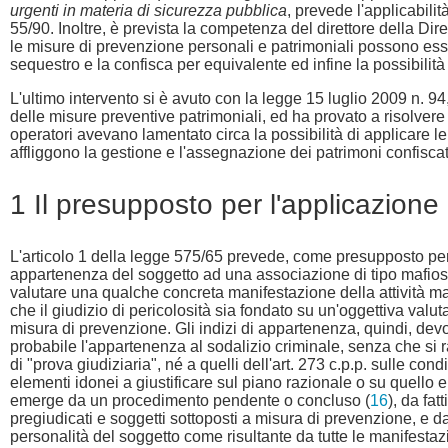
urgenti in materia di sicurezza pubblica
, prevede l'applicabili
55/90. Inoltre, è prevista la competenza del direttore della Dir
le misure di prevenzione personali e patrimoniali possono essere
sequestro e la confisca per equivalente ed infine la possibilità
L'ultimo intervento si è avuto con la legge 15 luglio 2009 n. 9
delle misure preventive patrimoniali, ed ha provato a risolvere 
operatori avevano lamentato circa la possibilità di applicare le 
affliggono la gestione e l'assegnazione dei patrimoni confisca
1 Il presupposto per l'applicazione 
L'articolo 1 della legge 575/65 prevede, come presupposto per l
appartenenza del soggetto ad una associazione di tipo mafioso. 
valutare una qualche concreta manifestazione della attività m
che il giudizio di pericolosità sia fondato su un'oggettiva valu
misura di prevenzione. Gli indizi di appartenenza, quindi, de
probabile l'appartenenza al sodalizio criminale, senza che si ra
di "prova giudiziaria", né a quelli dell'art. 273 c.p.p. sulle co
elementi idonei a giustificare sul piano razionale o su quello 
emerge da un procedimento pendente o concluso (
16
), da fa
pregiudicati e soggetti sottoposti a misura di prevenzione, e 
personalità del soggetto come risultante da tutte le manifestazio