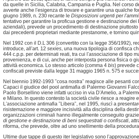
da quelle in Sicilia, Calabria, Campania e Puglia. Nel corso de
avverte anche l'esigenza di trovare e garantire una qualche for
giugno 1989, n. 230 recante le
Disposizioni urgenti per l'ammi
tentativo per garantire la proficua gestione e destinazione dei b
aziendali), prevede un procedimento di destinazione piuttosto a
dai precedenti proprietari mediante prestanome, e tornino quind
Nel 1992 con il D.L 306 (convertito con la legge 356/1992), r
introduce, all'art. 12
sexies
, una nuova tipologia di confisca c
444 c.p.p. per determinati reati, tra cui l'associazione di tipo 
provenienza, e di cui, anche per interposta persona fisica o giur
attività economica. Lo stesso articolo (comma 4
bis
) prevede c
confiscati previste dalla legge 31 maggio 1965 n. 575 e succe
Nel biennio 1992-1993 "cosa nostra" reagisce alle pesanti co
Capaci il giudice del pool antimafia di Palermo Giovanni Falcon
Paolo Borsellino viene infatti ucciso in via D'Amelio, a Palerm
e Milano. In questo contesto la società civile riesce a reagire e
L'associazione antimafia "Libera", nel 1995, riuscì a presenta
risistemazione e maggiore incisività alla disciplina della destin
organizzazioni criminali hanno illegalmente conseguito grazie a
di gestione e destinazione di beni sequestrati o confiscati
, att
riforma, che prevede, oltre ad uno snellimento della procedura di
Ultime due tappe di questo iter legislativo sono l'approvazione