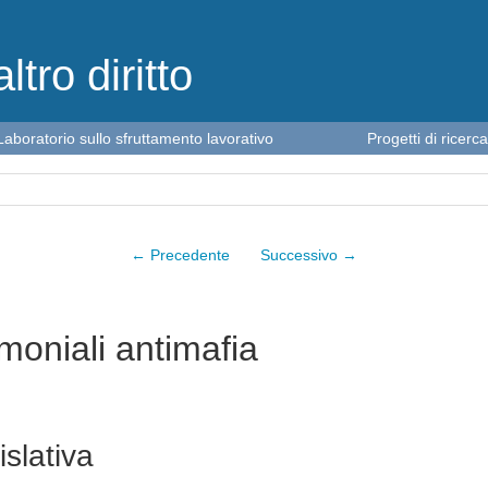
altro diritto
Laboratorio sullo sfruttamento lavorativo
Progetti di ricerca
← Precedente
Successivo →
moniali antimafia
slativa