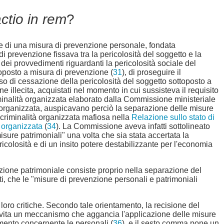
ctio in rem
?
ne di una misura di prevenzione personale, fondata
di prevenzione fissava tra la pericolosità del soggetto e la
i dei provvedimenti riguardanti la pericolosità sociale del
oposto a misura di prevenzione (
31
), di proseguire il
caso di cessazione della pericolosità del soggetto sottoposto a
ne illecita, acquistati nel momento in cui sussisteva il requisito
criminalità organizzata elaborato dalla Commissione ministeriale
à organizzata, auspicavano perciò la separazione delle misure
 criminalità organizzata mafiosa nella
Relazione sullo stato di
à organizzata
(
34
). La Commissione aveva infatti sottolineato
sure patrimoniali" una volta che sia stata accertata la
ricolosità e di un insito potere destabilizzante per l'economia
enzione patrimoniale consiste proprio nella separazione del
tti, che le "misure di prevenzione personali e patrimoniali
e loro critiche. Secondo tale orientamento, la recisione del
 in vita un meccanismo che aggancia l'applicazione delle misure
mento concernente le personali (
36
), e il sesto comma pone un