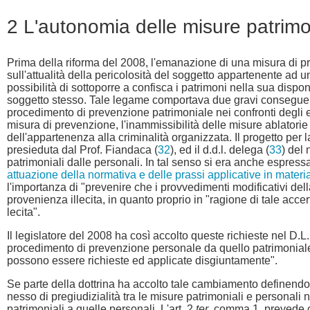
2 L'autonomia delle misure patrimo
Prima della riforma del 2008, l'emanazione di una misura di p
sull'attualità della pericolosità del soggetto appartenente ad u
possibilità di sottoporre a confisca i patrimoni nella sua dispon
soggetto stesso. Tale legame comportava due gravi conseguenze
procedimento di prevenzione patrimoniale nei confronti degli ere
misura di prevenzione, l'inammissibilità delle misure ablatorie p
dell'appartenenza alla criminalità organizzata. Il progetto per 
presieduta dal Prof. Fiandaca (
32
), ed il d.d.l. delega (
33
) del
patrimoniali dalle personali. In tal senso si era anche espre
attuazione della normativa e delle prassi applicative in materi
l'importanza di "prevenire che i provvedimenti modificativi del
provenienza illecita, in quanto proprio in "ragione di tale acce
lecita".
Il legislatore del 2008 ha così accolto queste richieste nel D.
procedimento di prevenzione personale da quello patrimonia
possono essere richieste ed applicate disgiuntamente".
Se parte della dottrina ha accolto tale cambiamento definendo
nesso di pregiudizialità tra le misure patrimoniali e personali
patrimoniali a quelle personali. L'art. 2
ter
, comma 1, prevede c