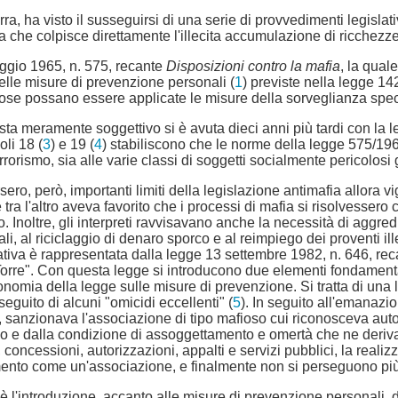
a, ha visto il susseguirsi di una serie di provvedimenti legislati
 che colpisce direttamente l'illecita accumulazione di ricchezze p
aggio 1965, n. 575, recante
Disposizioni contro la mafia
, la quale
elle misure di prevenzione personali (
1
) previste nella legge 14
fiose possano essere applicate le misure della sorveglianza spec
ista meramente soggettivo si è avuta dieci anni più tardi con la
oli 18 (
3
) e 19 (
4
) stabiliscono che le norme della legge 575/1965
rrorismo, sia alle varie classi di soggetti socialmente pericolosi 
sero, però, importanti limiti della legislazione antimafia allora
a l'altro aveva favorito che i processi di mafia si risolvessero c
noltre, gli interpreti ravvisavano anche la necessità di aggred
li, al riciclaggio di denaro sporco e al reimpiego dei proventi il
slativa è rappresentata dalla legge 13 settembre 1982, n. 646, re
rre". Con questa legge si introducono due elementi fondamental
nomia della legge sulle misure di prevenzione. Si tratta di una le
seguito di alcuni "omicidi eccellenti" (
5
). In seguito all'emanazio
le, sanzionava l'associazione di tipo mafioso cui riconosceva au
o e dalla condizione di assoggettamento e omertà che ne deriva, si
, concessioni, autorizzazioni, appalti e servizi pubblici, la realizz
nto come un'associazione, e finalmente non si perseguono più le 
l'introduzione, accanto alle misure di prevenzione personali, di 