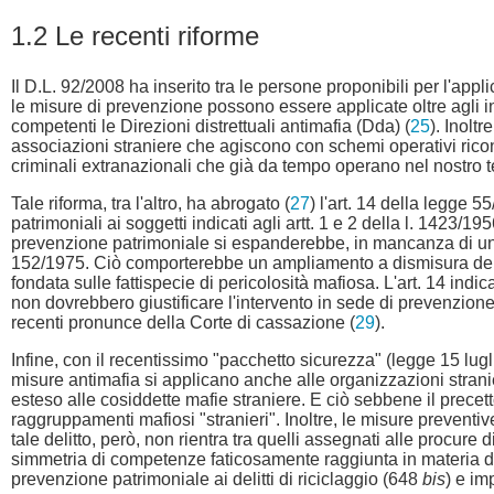
1.2 Le recenti riforme
Il D.L. 92/2008 ha inserito tra le persone proponibili per l'app
le misure di prevenzione possono essere applicate oltre agli ind
competenti le Direzioni distrettuali antimafia (Dda) (
25
). Inolt
associazioni straniere che agiscono con schemi operativi ricon
criminali extranazionali che già da tempo operano nel nostro te
Tale riforma, tra l'altro, ha abrogato (
27
) l'art. 14 della legge 
patrimoniali ai soggetti indicati agli artt. 1 e 2 della l. 1423/1
prevenzione patrimoniale si espanderebbe, in mancanza di una esp
152/1975. Ciò comporterebbe un ampliamento a dismisura dell'a
fondata sulle fattispecie di pericolosità mafiosa. L'art. 14 indi
non dovrebbero giustificare l'intervento in sede di prevenzion
recenti pronunce della Corte di cassazione (
29
).
Infine, con il recentissimo "pacchetto sicurezza" (legge 15 luglio
misure antimafia si applicano anche alle organizzazioni straniere
esteso alle cosiddette mafie straniere. E ciò sebbene il precett
raggruppamenti mafiosi "stranieri". Inoltre, le misure preventive
tale delitto, però, non rientra tra quelli assegnati alle procure 
simmetria di competenze faticosamente raggiunta in materia di m
prevenzione patrimoniale ai delitti di riciclaggio (648
bis
) e im