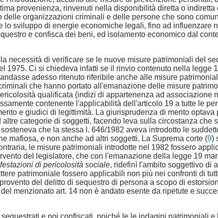
ttima provenienza, rinvenuti nella disponibilità diretta o indirett
 delle organizzazioni criminali e delle persone che sono comunqu
isce lo sviluppo di energie economiche legali, fino ad influenzare
sequestro e confisca dei beni, ed isolamento economico dal contest
 la necessità di verificare se le nuove misure patrimoniali del s
el 1975. Ci si chiedeva infatti se il rinvio contenuto nella legge
 andasse adesso ritenuto riferibile anche alle misure patrimoniali
co -criminali che hanno portato all'emanazione delle misure patrimon
ericolosità qualificata (indizi di appartenenza ad associazione 
amente contenente l'applicabilità dell'articolo 19 a tutte le per
erito e giudici di legittimità. La giurisprudenza di merito optava 
 altre categorie di soggetti, facendo leva sulla circostanza che
i sosteneva che la stessa l. 646/1982 aveva introdotto le suddet
ne mafiosa, e non anche ad altri soggetti. La Suprema corte (
9
)
ria, le misure patrimoniali introdotte nel 1982 fossero applicabi
intervento del legislatore, che con l'emanazione della legge 19 ma
festazioni di pericolosità sociale
, ridefinì l'ambito soggettivo d
tere patrimoniale fossero applicabili non più nei confronti di tutte
ovento del delitto di sequestro di persona a scopo di estorsione 
to del menzionato art. 14 non è andato esente da ripetute e succ
 sequestrati e poi confiscati, poiché le le indagini patrimoniali