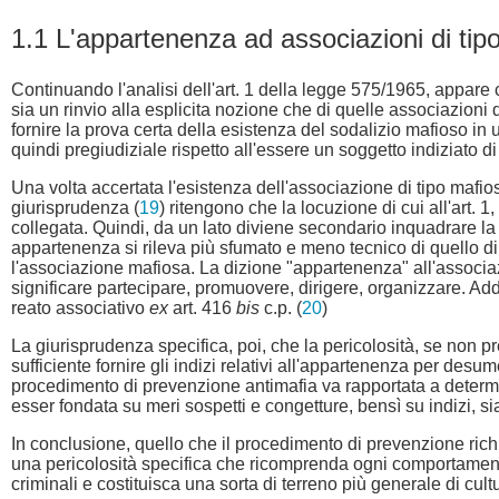
1.1 L'appartenenza ad associazioni di tip
Continuando l'analisi dell'art. 1 della legge 575/1965, appare
sia un rinvio alla esplicita nozione che di quelle associazioni 
fornire la prova certa della esistenza del sodalizio mafioso in
quindi pregiudiziale rispetto all'essere un soggetto indiziato 
Una volta accertata l'esistenza dell'associazione di tipo mafio
giurisprudenza (
19
) ritengono che la locuzione di cui all'art.
collegata. Quindi, da un lato diviene secondario inquadrare la c
appartenenza si rileva più sfumato e meno tecnico di quello di p
l'associazione mafiosa. La dizione "appartenenza" all'associazio
significare partecipare, promuovere, dirigere, organizzare. Ad
reato associativo
ex
art. 416
bis
c.p. (
20
)
La giurisprudenza specifica, poi, che la pericolosità, se non 
sufficiente fornire gli indizi relativi all'appartenenza per desum
procedimento di prevenzione antimafia va rapportata a determi
esser fondata su meri sospetti e congetture, bensì su indizi, si
In conclusione, quello che il procedimento di prevenzione rich
una pericolosità specifica che ricomprenda ogni comportamento,
criminali e costituisca una sorta di terreno più generale di cul