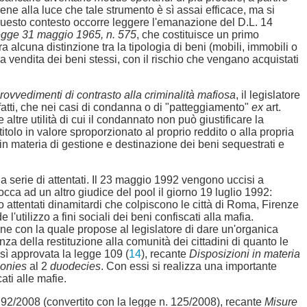
ene alla luce che tale strumento è sì assai efficace, ma si
n questo contesto occorre leggere l'emanazione del D.L. 14
 legge 31 maggio 1965, n. 575
, che costituisce un primo
a alcuna distinzione tra la tipologia di beni (mobili, immobili o
lla vendita dei beni stessi, con il rischio che vengano acquistati
ovvedimenti di contrasto alla criminalità mafiosa
, il legislatore
fatti, che nei casi di condanna o di "patteggiamento"
ex
art.
altre utilità di cui il condannato non può giustificare la
titolo in valore sproporzionato al proprio reddito o alla propria
 in materia di gestione e destinazione dei beni sequestrati e
una serie di attentati. Il 23 maggio 1992 vengono uccisi a
cca ad un altro giudice del pool il giorno 19 luglio 1992:
o attentati dinamitardi che colpiscono le città di Roma, Firenze
'utilizzo a fini sociali dei beni confiscati alla mafia.
one con la quale propose al legislatore di dare un'organica
nza della restituzione alla comunità dei cittadini di quanto le
osì approvata la legge 109 (
14
), recante
Disposizioni in materia
onies
al 2
duodecies
. Con essi si realizza una importante
ati alle mafie.
. 92/2008 (convertito con la legge n. 125/2008), recante
Misure