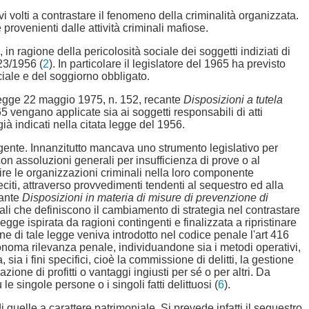
vi volti a contrastare il fenomeno della criminalità organizzata.
rovenienti dalle attività criminali mafiose.
, in ragione della pericolosità sociale dei soggetti indiziati di
23/1956 (
2
). In particolare il legislatore del 1965 ha previsto
iale e del soggiorno obbligato.
 legge 22 maggio 1975, n. 152, recante
Disposizioni a tutela
 vengano applicate sia ai soggetti responsabili di atti
già indicati nella citata legge del 1956.
 vigente. Innanzitutto mancava uno strumento legislativo per
on assoluzioni generali per insufficienza di prove o al
ire le organizzazioni criminali nella loro componente
leciti, attraverso provvedimenti tendenti al sequestro ed alla
cante
Disposizioni in materia di misure di prevenzione di
i che definiscono il cambiamento di strategia nel contrastare
gge ispirata da ragioni contingenti e finalizzata a ripristinare
ne di tale legge veniva introdotto nel codice penale l'art 416
tonoma rilevanza penale, individuandone sia i metodi operativi,
a i fini specifici, cioè la commissione di delitti, la gestione
azione di profitti o vantaggi ingiusti per sé o per altri. Da
singole persone o i singoli fatti delittuosi (
6
).
quelle a carattere patrimoniale. Si prevede infatti il sequestro