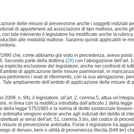
licazione delle misure di prevenzione anche i soggetti indiziati pe
iziati di appartenere ad associazioni di tipo mafioso, anche gli 
re, con tale intervento il legislatore ha modificato anche la rubrica 
ducibili alle modalità mafiose. Saranno quindi applicabili le m
rritorio.
55/1990 che, come abbiamo già visto in precedenza, aveva posto fi
956. Secondo parte della dottrina (
28
) con l'abrogazione dell'art. 
licita esclusione del legislatore, anche nei confronti di tutti i s
mbito di applicazione delle misure patrimoniali, in mancanza di
cava perlomeno i reati di riferimento, con la sua abrogazione, perci
e. Tale ampliamento dell'ambito di applicazione delle misure di
 2009, n. 94), il legislatore, all'art. 2, comma 5, attua un'integraz
, in linea con la modifica introdotta dall'articolo 1 della legge 
o della legge 575/1965 e la norma di diritto sostanziale fossero 
 antimafia vengono estese anche agli indiziati del delitto di inter
distrettuali ai sensi dell'art. 51, comma 3
bis
, del codice di proce
isure di prevenzione antimafia. Forse il legislatore ha aggiunto
piego di denaro, beni o utilità di provenienza illecita (648
ter
) ch