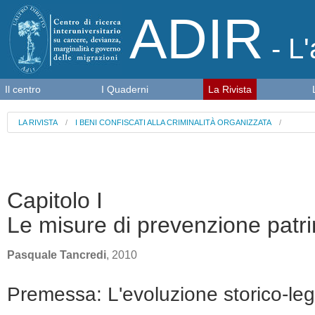
ADIR
- L'
Il centro
I Quaderni
La Rivista
LA RIVISTA
/
I BENI CONFISCATI ALLA CRIMINALITÀ ORGANIZZATA
/
Capitolo I
Le misure di prevenzione patri
Pasquale Tancredi
, 2010
Premessa: L'evoluzione storico-legi