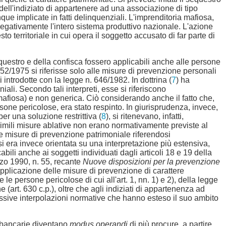
a dell'indiziato di appartenere ad una associazione di tipo
e implicate in fatti delinquenziali. L'imprenditoria mafiosa,
 negativamente l'intero sistema produttivo nazionale. L'azione
o territoriale in cui opera il soggetto accusato di far parte di
equestro e della confisca fossero applicabili anche alle persone
 152/1975 si riferisse solo alle misure di prevenzione personali
 introdotte con la legge n. 646/1982. In dottrina (
7
) ha
iali. Secondo tali interpreti, esse si riferiscono
mafiosa) e non generica. Ciò considerando anche il fatto che,
sone pericolose, era stato respinto. In giurisprudenza, invece,
per una soluzione restrittiva (
8
), si ritenevano, infatti,
 simili misure ablative non erano normativamente previste al
te misure di prevenzione patrimoniale riferendosi
 si era invece orientata su una interpretazione più estensiva,
li anche ai soggetti individuati dagli articoli 18 e 19 della
rzo 1990, n. 55, recante
Nuove disposizioni per la prevenzione
i applicazione delle misure di prevenzione di carattere
 le persone pericolose di cui all'art. 1, nn. 1) e 2), della legge
(art. 630 c.p.), oltre che agli indiziati di appartenenza ad
essive interpolazioni normative che hanno esteso il suo ambito
 e bancarie diventano
modus operandi
di più procure, a partire