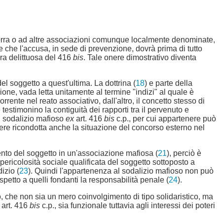
camorra o ad altre associazioni comunque localmente denominate,
 che l'accusa, in sede di prevenzione, dovrà prima di tutto
ura delittuosa del 416
bis
. Tale onere dimostrativo diventa
el soggetto a quest'ultima. La dottrina (
18
) e parte della
ione, vada letta unitamente al termine "indizi" al quale è
ente nel reato associativo, dall'altro, il concetto stesso di
testimonino la contiguità dei rapporti tra il pervenuto e
al sodalizio mafioso
ex
art. 416
bis
c.p., per cui appartenere può
sere ricondotta anche la situazione del concorso esterno nel
ento del soggetto in un'associazione mafiosa (
21
), perciò è
pericolosità sociale qualificata del soggetto sottoposto a
izio (
23
). Quindi l'appartenenza al sodalizio mafioso non può
spetto a quelli fondanti la responsabilità penale (
24
).
, che non sia un mero coinvolgimento di tipo solidaristico, ma
 art. 416
bis
c.p., sia funzionale tuttavia agli interessi dei poteri