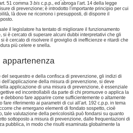
art. 51 comma 3
bis
c.p.p., ed abroga l'art. 14 della legge
isure di prevenzione; è introdotto l'importante principio per cui
ità, là dove ne ricorrono i presupposti, di disporre il
eposto.
uale il legislatore ha tentato di migliorare il funzionamento
si è cercato di superare alcuni dubbi interpretativi che gli
è cercato di risolvere il groviglio di inefficienze e ritardi che
dura più celere e snella.
 di appartenenza
del sequestro e della confisca di prevenzione, gli indizi di
i dell'applicazione della misura di prevenzione, si deve
della applicazione di una misura di prevenzione, è essenziale
gettive ed incontrollabili da parte di chi promuove o applica la
a, e debbono fare apparire come sufficientemente o altamente
 fare riferimento ai parametri di cui all'art. 192 c.p.p. in tema
o, occorre che emergano elementi di fondato sospetto, cioè
o, tale valutazione della pericolosità può fondarsi su quanto
ggetto sottoposto a misura di prevenzione, dalle frequentazioni di
zza pubblica, in modo che risulti esaminata globalmente la