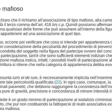
o mafioso
 chiaro che il richiamo all'associazione di tipo mafioso, alla 
dà il terzo comma dell'art. 416
bis
c.p. Quindi possiamo affermare
 una qualsiasi delle forme che può assumere all'interno della fig
di appartenere ad una associazione di quel tipo.
so, occorre poi verificare che cosa si intende per appartenenza d
 1, in considerazione della peculiarità del procedimento di prevenz
ondotta del soggetto nella figura del partecipe ovvero del concorr
artecipazione, tant'è che sono sufficienti elementi indiziari che 
ne mafiosa indica, infatti, i possibili livelli di partecipazione 
dirittura si ritiene che nella categoria di appartenenza debba es
presunta
iuris et de iure
, è necessariamente implicita nell'inserim
ere tale pericolosità qualificata (
22
). In ogni caso, comunque, la 
nati parametri, che debbono raggiungere la consistenza dell'ind
a pure di gravità, precisione e concordanza di minore intensità ri
iede è un grado minimo di partecipazione al sodalizio criminoso
 che pur non costituendo la fattispecie di reato associativa ex
tura mafiosa.