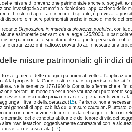
tà delle misure di prevenzione patrimoniale anche ai soggetti
ex
ezione investigativa antimafia a richiedere l'applicazione delle m
 richieste ed applicate in modo disgiunto; è prevista la possibil
 di disporre le misure patrimoniali anche in caso di morte del pr
4, recante
Disposizioni in materia di sicurezza pubblica
, con la q
alcune asimmetrie derivanti dalla legge 125/2008. In particolare, 
misure patrimoniali disgiuntamente da quelle personali. Inoltre, si 
ti alle organizzazioni mafiose, provando ad innescare una proce
delle misure patrimoniali: gli indizi
o svolgimento delle indagini patrimoniali volte all'applicazione 
A tal proposito, la Corte costituzionale ha precisato che, ai fin
afiosa. Nella sentenza 177/1980 la Consulta afferma che ai fini 
tazione dei fatti, in modo da escludere valutazioni puramente sog
vono essere intesi quale prova non ancora pienamente verificat
ggiunga il livello della certezza (
15
). Pertanto, non è necessario
ndizioni generali di applicabilità delle misure cautelari. Piuttost
empirico una presunzione di pericolosità del soggetto. In concret
tti sintomatici delle condotta abituale e del tenore di vita del so
da altre manifestazioni oggettivamente contrastanti con la sicure
ni sociali della sua vita (
17
).