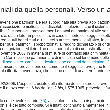
niali da quella personali. Verso un
a
revenzione patrimoniale era subordinata alla previa applicazio
n'associazione mafiosa. L'indissolubile relazione che il sistema 
ibilità, esponeva i provvedimenti ablatori dei patrimoni alle sort
: da un lato l'impossibilità, in caso di morte del soggetto sott
di quali beneficiari di un illecito arricchimento, dall'altro, in 
er quei patrimoni, sproporzionati al reddito dichiarato o di origi
la ricognizione ed il riordino della normativa di contrasto alla 
 novembre 2007 in materia di misure di contrasto alla criminalit
ssa la Commissione parlamentare di inchiesta sul fenomeno della
a di sequestro, confisca e destinazione dei beni della criminalit
la misura di prevenzione concernente il soggetto travolgano le mi
rtata illecita provenienza, i beni sono dotati di una perdurante pe
L. 92/2008. L'aspetto cruciale della riforma delle misure di prev
le; il nuovo comma 6
bis
dell'art. 2
bis
, l. 575/1965, prevede, infa
lo come rivoluzionario (
35
), altri autori non hanno risparmiato l
 non si è del tutto compiuta. Si è infatti continuato a mantenere
he le misure patrimoniali siano applicate nel corso del procedi