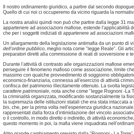
Il nostro ordinamento giuridico, a partire dal secondo dopoguerr
Quello di cui noi ci occuperemo da vicino riguarda la normativa
La nostra analisi quindi non può che partire dalla legge 31 m
appartenere ad associazioni mafiose, estende l'applicabilità d
che per i soggetti indiziati di appartenere ad associazioni ma
Un allargamento della legislazione antimafia da un punto di v
dell'ordine pubblico
, meglio nota come "legge Reale". Gli artic
preparatori diretti alla commissione di reati di sovversione e te
Durante l'attività di contrasto alle organizzazioni mafiose emer
perseguire il fenomeno mafioso come associazione, limite che tr
massimo con qualche provvedimento di soggiorno obbligatorio. I
economico-finanziaria, connessa all'esercizio di attività crimina
confisca del patrimonio illecitamente ottenuto. La svolta legi
carattere patrimoniale
, nota anche come "legge Rognoni -La To
la criminalità organizzata, modificando sostanzialmente la fisio
la supremazia delle istituzioni statali che era stata intaccata a 
bis
, che, per la prima volta nell'esperienza giuridica naziona
rappresentati dalla forza d'intimidazione del vincolo associativ
o il controllo, in modo diretto o indiretto, di attività economiche
questo momento in poi, la mafia viene inquadrata nell'ordiname
Altro grande cambiamento previsto dalla "Rognoni - La Torre" è 