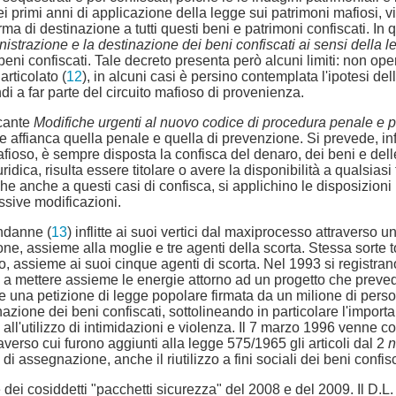
i primi anni di applicazione della legge sui patrimoni mafiosi, vi
ma di destinazione a tutti questi beni e patrimoni confiscati. I
nistrazione e la destinazione dei beni confiscati ai sensi della
eni confiscati. Tale decreto presenta però alcuni limiti: non oper
rticolato (
12
), in alcuni casi è persino contemplata l'ipotesi de
i a far parte del circuito mafioso di provenienza.
ecante
Modifiche urgenti al nuovo codice di procedura penale e pr
he affianca quella penale e quella di prevenzione. Si prevede, in
mafioso, è sempre disposta la confisca del denaro, dei beni e delle 
idica, risulta essere titolare o avere la disponibilità a qualsiasi 
he anche a questi casi di confisca, si applichino le disposizioni
ssive modificazioni.
ndanne (
13
) inflitte ai suoi vertici dal maxiprocesso attraverso 
e, assieme alla moglie e tre agenti della scorta. Stessa sorte to
o, assieme ai suoi cinque agenti di scorta. Nel 1993 si registran
 a mettere assieme le energie attorno ad un progetto che prevede l
re una petizione di legge popolare firmata da un milione di pers
azione dei beni confiscati, sottolineando in particolare l'importa
ll'utilizzo di intimidazioni e violenza. Il 7 marzo 1996 venne c
raverso cui furono aggiunti alla legge 575/1965 gli articoli dal 2
n
 assegnazione, anche il riutilizzo a fini sociali dei beni confisc
 dei cosiddetti "pacchetti sicurezza" del 2008 e del 2009. Il D.L