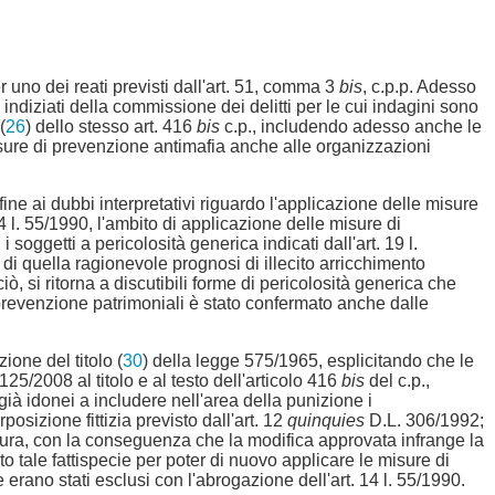
r uno dei reati previsti dall'art. 51, comma 3
bis
, c.p.p. Adesso
indiziati della commissione dei delitti per le cui indagini sono
(
26
) dello stesso art. 416
bis
c.p., includendo adesso anche le
isure di prevenzione antimafia anche alle organizzazioni
ne ai dubbi interpretativi riguardo l'applicazione delle misure
14 l. 55/1990, l'ambito di applicazione delle misure di
oggetti a pericolosità generica indicati dall'art. 19 l.
 quella ragionevole prognosi di illecito arricchimento
ò, si ritorna a discutibili forme di pericolosità generica che
 prevenzione patrimoniali è stato confermato anche dalle
ione del titolo (
30
) della legge 575/1965, esplicitando che le
125/2008 al titolo e al testo dell'articolo 416
bis
del c.p.,
già idonei a includere nell'area della punizione i
posizione fittizia previsto dall'art. 12
quinquies
D.L. 306/1992;
dura, con la conseguenza che la modifica approvata infrange la
 tale fattispecie per poter di nuovo applicare le misure di
e erano stati esclusi con l'abrogazione dell'art. 14 l. 55/1990.