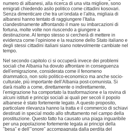
numero di albanesi, alla ricerca di una vita migliore, sono
emigrati chiedendo asilo politico come cittadini kosovari.
Senza dimenticare che tra un'ondata e l'altra, migliaia di
albanesi hanno tentato di raggiungere l'Italia
clandestinamente affrontando il mare su imbarcazioni di
fortuna, molte volte non riuscendo a giungere a
destinazione. Al tempo stesso si cercherà di mettere in
evidenza come l'opinione e la reazione dello Stato italiano e
degli stessi cittadini italiani siano notevolmente cambiate nel
tempo.
Nel secondo capitolo ci si occuperà invece dei problemi
sociali che Albania ha dovuto affrontare in conseguenza
dell'emigrazione, considerata come il fenomeno
drammatico, non solo politico-economico ma anche socio-
culturale, più importante dell'Albania post-comunista. Si
darà risalto a come, direttamente o indirettamente,
l'emigrazione ha comportato la trasformazione e la rovina di
alcuni istituti e principi sociali ai quali per secoli il popolo
albanese è stato fortemente legato. A questo proposito,
particolare rilevanza hanno la tratta e il commercio di schiavi
destinati in special modo allo sfruttamento nel campo della
prostituzione. Questo fatto ha causato una piaga inguaribile
per una popolazione fortemente legata ai principi della
"besa" e dell'"onore" accompagnata dalla perdita del