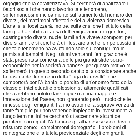
orgoglio che la caratterizzava. Si cercherà di analizzare i
fattori sociali che hanno favorito tale fenomeno,
soffermandosi principalmente sull'aumento del numero dei
divorzi, dei matrimoni affrettati e della violenza domestica.
L'analisi si focalizzerà, inoltre, sulla crisi che l'istituto della
famiglia ha subito a causa dell'emigrazione dei genitori,
costringendo diversi nuclei familiari a vivere scomposti per
diversi anni, e si cercherà di illustrare anche le ripercussioni
che tale fenomeno ha avuto non solo sui coniugi, ma in
primis sui bambini. Negli ultimi vent'anni l'emigrazione è
stata presentata come una delle più grandi sfide socio-
economiche per la società albanese, per questo motivo mi
soffermerò, in questo secondo capitolo, a considerare anche
la nascita del fenomeno della "fuga di cervelli", che
comporterà per l'Albania la perdita di un'enorme fetta della
classe di intellettuali e professionisti altamente qualificati
che avrebbero potuto dare impulso a una maggiore
innovazione del Paese, non ignorando però il ruolo che le
rimesse degli emigranti hanno avuto nella sopravvivenza di
tante famiglie pur non venendo impiegate in investimenti a
lungo termine. Infine cercherò di accennare alcuni dei
problemi con i quali l'Albania e gli albanesi si sono dovuti
misurare come: i cambiamenti demografici, i problemi di
reintegrazione e la tutela previdenziale degli emigranti.