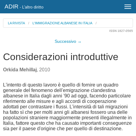
ADIR
- L'altro diritto
LA RIVISTA
/
L'IMMIGRAZIONE ALBANESE IN ITALIA
/
ISSN 1827-0565
Successivo →
Considerazioni introduttive
Orkida Mehillaj
, 2010
L'intento di questo lavoro è quello di fornire un quadro
generale del fenomeno dell'emigrazione clandestina
albanese in Italia dagli anni '90 ad oggi, facendo particolare
riferimento alle misure e agli accordi di cooperazione
adottati per contrastare i flussi. L'intensità di tali migrazioni
ha fatto sì che per molti anni gli albanesi fossero una delle
popolazioni straniere maggiormente presenti illegalmente in
Italia, fattore questo che ha causato importanti conseguenze
sia per il paese d'origine che per quello di destinazione.