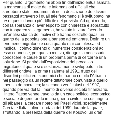
Per quanto l'argomento mi abbia fin dall'inizio entusiasmata,
la mancanza di molte delle informazioni ufficiali che
sarebbero state fondamentali nella descrizione dei diversi
passaggi attraverso i quali tale fenomeno si è sviluppato, ha
reso questo lavoro più difficile del previsto. Ad ogni modo,
con la speranza di aver esposto con chiarezza e soprattutto
con trasparenza l'argomento, ho voluto iniziare facendo
un'analisi storica dei motivi che hanno costretto quasi un
quarto della popolazione albanese ad emigrare. Definire un
fenomeno migratorio è cosa quanto mai complessa ed
implica il coinvolgimento di numerose considerazioni ad
esso connesse, per questo motivo, ritengo sia necessario
conoscere le cause di un problema prima di cercarne una
soluzione. Si partirà dall'esposizione del processo
migratorio, il quale si è sostanzialmente sviluppato in tre
differenti ondate: la prima risalente al 1991, frutto dei
disordini politici ed economici che hanno colpito l'Albania
nel passaggio da un regime dittatoriale comunista a quello
liberista democratico; la seconda verificatasi nel 1997,
quando per via del fallimento di diverse società finanziarie,
l'intero Paese venne travolto da un caos politico, economico
e sociale degenerando in una guerra civile che costringerà
gli albanesi a cercare riparo nei Paesi vicini, specialmente
Grecia e Italia; infine l'ondata del 1999 durante la quale,
sfruttando la presenza della guerra del Kosovo, un gran