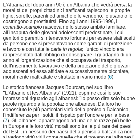
L'Albania del dopo anni 90 è un'Albania che vedrà persa la
moralità dei propri cittadini: i trafficanti rapiscono le proprie
figlie, sorelle, parenti ed amiche e le vendono, le usano o le
costringono a prostituirsi. Fino agli anni 1995-1996, il
contratto-scambio
nasceva nello stesso ambito familiare,
all'insaputa delle giovani adolescenti predestinate, i cui
genitori o parenti si ritenevano fortunati per essere stati scelti
da persone che si presentavano come garanti di protezione
e lavoro e con tutte le
carte in regola
; l'unico vincolo era
rappresentato dall'obbligo di consegnare il guadagno di un
anno all'organizzazione che si occupava del trasporto,
dell'inserimento lavorativo e della protezione delle giovani
adolescenti ad essa affidate e successivamente picchiate,
moralmente maltrattate e sfruttate in vario modo (
6
).
Lo storico francese Jacques Bourcart, nel suo libro
"L'Albanie et les Albanias" (1921), esprime così le sue
impressioni riguardo agli albanesi: "io posso dire solo buone
parole riguardo alla popolazione albanese. Da loro ho
conosciuto le più particolari virtù della penisola Balcanica,
l'indifferenza per i soldi, il rispetto per l'onore e per la besa
(
7
). Gli albanesi appartengono ad una delle razze più belle
in Europa e le loro virtù morali sono tra le più rare dei paesi
del Est... in nessuno dei paesi della penisola balcanica non
si vedono virtù virili come quelle che si trovano nei albanesi"