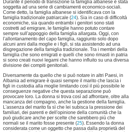
Durante il periodo di transizione la famiglia albanese è stata
soggetta ad una serie di cambiamenti economico-sociali.
Come detto, la famiglia albanese si identificava con la
famiglia tradizionale patriarcale (
24
). Sia in caso di difficoltà
economiche, sia quando entrambi i genitori sono stati
costretti ad emigrare, le famiglie hanno potuto contare
sempre sull'appoggio della famiglia allargata. Oggi, con
l'allontanamento del capo famiglia, raggiunto solo dopo
alcuni anni dalla moglie e i figli, si sta assistendo ad una
disgregazione della famiglia tradizionale. Tra i membri della
famiglia che sono emigrati e quelli che sono rimasti in patria
si sono creati nuovi legami che hanno influito su una diversa
divisione dei compiti genitoriali.
Diversamente da quello che si può notare in altri Paesi, in
Albania ad emigrare è quasi sempre il marito che lascia i
figli in custodia alla moglie limitando così il più possibile le
conseguenze negative che questa separazione può
provocare loro. La donna si trova così ad affrontare, oltre alla
mancanza del compagno, anche la gestione della famiglia.
L'assenza del marito fa sì che lei subisca la pressione dei
familiari, dei parenti e dell'opinione della comunità che la
può giudicare anche per scelte che sarebbero più che
normali se il marito fosse presente (
25
). Essendo la donna
considerata come un oggetto che passa dalla proprietà del