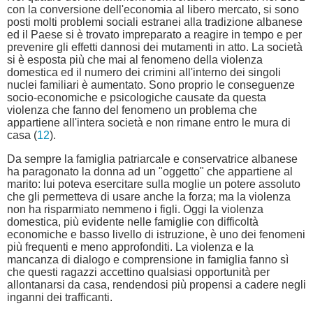
con la conversione dell'economia al libero mercato, si sono
posti molti problemi sociali estranei alla tradizione albanese
ed il Paese si è trovato impreparato a reagire in tempo e per
prevenire gli effetti dannosi dei mutamenti in atto. La società
si è esposta più che mai al fenomeno della violenza
domestica ed il numero dei crimini all'interno dei singoli
nuclei familiari è aumentato. Sono proprio le conseguenze
socio-economiche e psicologiche causate da questa
violenza che fanno del fenomeno un problema che
appartiene all'intera società e non rimane entro le mura di
casa (
12
).
Da sempre la famiglia patriarcale e conservatrice albanese
ha paragonato la donna ad un "oggetto" che appartiene al
marito: lui poteva esercitare sulla moglie un potere assoluto
che gli permetteva di usare anche la forza; ma la violenza
non ha risparmiato nemmeno i figli. Oggi la violenza
domestica, più evidente nelle famiglie con difficoltà
economiche e basso livello di istruzione, è uno dei fenomeni
più frequenti e meno approfonditi. La violenza e la
mancanza di dialogo e comprensione in famiglia fanno sì
che questi ragazzi accettino qualsiasi opportunità per
allontanarsi da casa, rendendosi più propensi a cadere negli
inganni dei trafficanti.