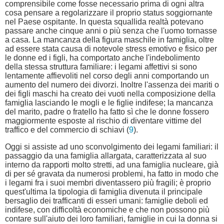
comprensibile come fosse necessario prima di ogni altra
cosa pensare a regolarizzare il proprio status soggiornante
nel Paese ospitante. In questa squallida realtà potevano
passare anche cinque anni o più senza che l'uomo tornasse
a casa. La mancanza della figura maschile in famiglia, oltre
ad essere stata causa di notevole stress emotivo e fisico per
le donne ed i figli, ha comportato anche l'indebolimento
della stessa struttura familiare: i legami affettivi si sono
lentamente affievoliti nel corso degli anni comportando un
aumento del numero dei divorzi. Inoltre l'assenza dei mariti o
dei figli maschi ha creato dei vuoti nella composizione della
famiglia lasciando le mogli e le figlie indifese; la mancanza
del marito, padre o fratello ha fatto sì che le donne fossero
maggiormente esposte al rischio di diventare vittime del
traffico e del commercio di schiavi (
9
).
Oggi si assiste ad uno sconvolgimento dei legami familiari: il
passaggio da una famiglia allargata, caratterizzata al suo
interno da rapporti molto stretti, ad una famiglia nucleare, già
di per sé gravata da numerosi problemi, ha fatto in modo che
i legami fra i suoi membri diventassero più fragili; è proprio
quest'ultima la tipologia di famiglia divenuta il principale
bersaglio dei trafficanti di esseri umani: famiglie deboli ed
indifese, con difficoltà economiche e che non possono più
contare sull'aiuto dei loro familiari, famiglie in cui la donna si