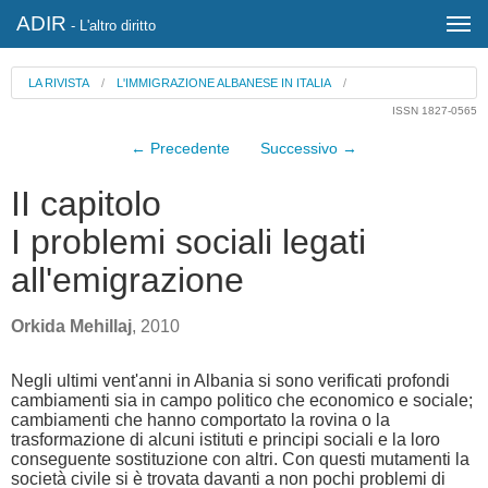
ADIR
- L'altro diritto
LA RIVISTA
/
L'IMMIGRAZIONE ALBANESE IN ITALIA
/
ISSN 1827-0565
← Precedente
Successivo →
II capitolo
I problemi sociali legati
all'emigrazione
Orkida Mehillaj
, 2010
Negli ultimi vent'anni in Albania si sono verificati profondi
cambiamenti sia in campo politico che economico e sociale;
cambiamenti che hanno comportato la rovina o la
trasformazione di alcuni istituti e principi sociali e la loro
conseguente sostituzione con altri. Con questi mutamenti la
società civile si è trovata davanti a non pochi problemi di