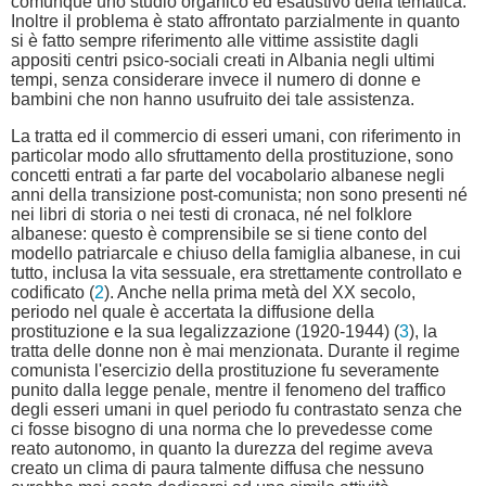
comunque uno studio organico ed esaustivo della tematica.
Inoltre il problema è stato affrontato parzialmente in quanto
si è fatto sempre riferimento alle vittime assistite dagli
appositi centri psico-sociali creati in Albania negli ultimi
tempi, senza considerare invece il numero di donne e
bambini che non hanno usufruito dei tale assistenza.
La tratta ed il commercio di esseri umani, con riferimento in
particolar modo allo sfruttamento della prostituzione, sono
concetti entrati a far parte del vocabolario albanese negli
anni della transizione post-comunista; non sono presenti né
nei libri di storia o nei testi di cronaca, né nel folklore
albanese: questo è comprensibile se si tiene conto del
modello patriarcale e chiuso della famiglia albanese, in cui
tutto, inclusa la vita sessuale, era strettamente controllato e
codificato (
2
). Anche nella prima metà del XX secolo,
periodo nel quale è accertata la diffusione della
prostituzione e la sua legalizzazione (1920-1944) (
3
), la
tratta delle donne non è mai menzionata. Durante il regime
comunista l'esercizio della prostituzione fu severamente
punito dalla legge penale, mentre il fenomeno del traffico
degli esseri umani in quel periodo fu contrastato senza che
ci fosse bisogno di una norma che lo prevedesse come
reato autonomo, in quanto la durezza del regime aveva
creato un clima di paura talmente diffusa che nessuno