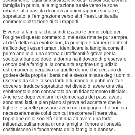
famiglia in primis, alla migrazione rurale verso le zone
urbane, alla nascita di nuovi anonimi rapporti sociali e,
soprattutto, all'emigrazione verso altri Paesi, unita alla
commercializzazione di tali rapporti.
È verso la famiglia che si indirizzano le prime colpe per
l'origine di questo commercio, ma essa rimane pur sempre,
al di là della sua evoluzione, la principale barriera contro il
traffico degli esseri umani. Identificare la famiglia come il
primo anello di una catena di trafficanti è grave per la
società albanese dove la donna ha il dovere di preservare
l'onore
della famiglia: la comunità esprime un giudizio
estremamente negativo su quelle donne che cercano di
godere della propria libertà nella stessa misura degli uomini,
uscendo da sole la sera tardi o fumando in pubblico; tale
dovere si traduce soprattutto nel divieto di avere una vita
sentimentale non consacrata da un fidanzamento ufficiale.
Anche se dopo vent'anni di democrazia dei passi avanti
sono stati fatti, e pian piano si prova ad accettare che le
figlie e le sorelle possano avere un compagno che non sia
necessariamente colui con cui trascorrere l'intera vita,
l'opinione della società continua ad avere una forte
influenza sull'armonia di una famiglia: l'onore e l'onestà
costituiscono le fondamenta della famiglia albanese.