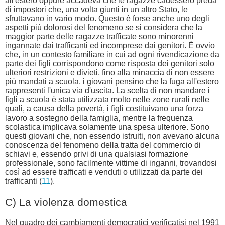
all'estero oppure accadeva che le ragazze cadessero preda
di impostori che, una volta giunti in un altro Stato, le
sfruttavano in vario modo. Questo è forse anche uno degli
aspetti più dolorosi del fenomeno se si considera che la
maggior parte delle ragazze trafficate sono minorenni
ingannate dai trafficanti ed incomprese dai genitori. È ovvio
che, in un contesto familiare in cui ad ogni rivendicazione da
parte dei figli corrispondono come risposta dei genitori solo
ulteriori restrizioni e divieti, fino alla minaccia di non essere
più mandati a scuola, i giovani pensino che la fuga all'estero
rappresenti l'unica via d'uscita. La scelta di non mandare i
figli a scuola è stata utilizzata molto nelle zone rurali nelle
quali, a causa della povertà, i figli costituivano una forza
lavoro a sostegno della famiglia, mentre la frequenza
scolastica implicava solamente una spesa ulteriore. Sono
questi giovani che, non essendo istruiti, non avevano alcuna
conoscenza del fenomeno della tratta del commercio di
schiavi e, essendo privi di una qualsiasi formazione
professionale, sono facilmente vittime di inganni, trovandosi
così ad essere trafficati e venduti o utilizzati da parte dei
trafficanti (
11
).
C) La violenza domestica
Nel quadro dei cambiamenti democratici verificatisi nel 1991