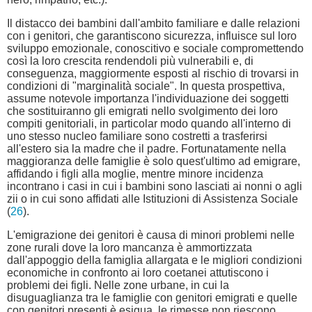
Il distacco dei bambini dall'ambito familiare e dalle relazioni
con i genitori, che garantiscono sicurezza, influisce sul loro
sviluppo emozionale, conoscitivo e sociale compromettendo
così la loro crescita rendendoli più vulnerabili e, di
conseguenza, maggiormente esposti al rischio di trovarsi in
condizioni di "marginalità sociale". In questa prospettiva,
assume notevole importanza l'individuazione dei soggetti
che sostituiranno gli emigrati nello svolgimento dei loro
compiti genitoriali, in particolar modo quando all'interno di
uno stesso nucleo familiare sono costretti a trasferirsi
all'estero sia la madre che il padre. Fortunatamente nella
maggioranza delle famiglie è solo quest'ultimo ad emigrare,
affidando i figli alla moglie, mentre minore incidenza
incontrano i casi in cui i bambini sono lasciati ai nonni o agli
zii o in cui sono affidati alle Istituzioni di Assistenza Sociale
(
26
).
L'emigrazione dei genitori è causa di minori problemi nelle
zone rurali dove la loro mancanza è ammortizzata
dall'appoggio della famiglia allargata e le migliori condizioni
economiche in confronto ai loro coetanei attutiscono i
problemi dei figli. Nelle zone urbane, in cui la
disuguaglianza tra le famiglie con genitori emigrati e quelle
con genitori presenti è esigua, le rimesse non riescono