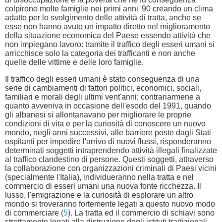
colpirono molte famiglie nei primi anni '90 creando un clima
adatto per lo svolgimento delle attività di tratta, anche se
esse non hanno avuto un impatto diretto nel miglioramento
della situazione economica del Paese essendo attività che
non impiegano lavoro: tramite il traffico degli esseri umani si
arricchisce solo la categoria dei trafficanti e non anche
quelle delle vittime e delle loro famiglie.
Il traffico degli esseri umani è stato conseguenza di una
serie di cambiamenti di fattori politici, economici, sociali,
familiari e morali degli ultimi vent'anni: contrariarmene a
quanto avveniva in occasione dell'esodo del 1991, quando
gli albanesi si allontanavano per migliorare le proprie
condizioni di vita e per la curiosità di conoscere un nuovo
mondo, negli anni successivi, alle barriere poste dagli Stati
ospitanti per impedire l'arrivo di nuovi flussi, risponderanno
determinati soggetti intraprendendo attività illegali finalizzate
al traffico clandestino di persone. Questi soggetti, attraverso
la collaborazione con organizzazioni criminali di Paesi vicini
(specialmente l'Italia), individueranno nella tratta e nel
commercio di esseri umani una nuova fonte ricchezza. Il
lusso, l'emigrazione e la curiosità di esplorare un altro
mondo si troveranno fortemente legati a questo nuovo modo
di commerciare (
5
). La tratta ed il commercio di schiavi sono
strettamente legati alla distruzione degli istituti tradizionali,