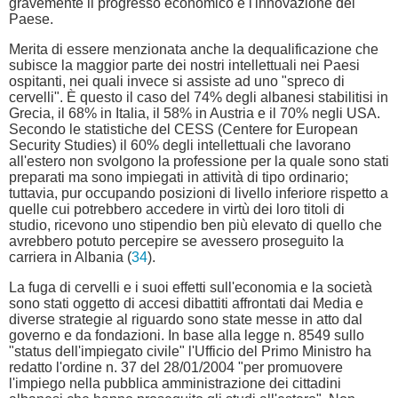
gravemente il progresso economico e l'innovazione del
Paese.
Merita di essere menzionata anche la dequalificazione che
subisce la maggior parte dei nostri intellettuali nei Paesi
ospitanti, nei quali invece si assiste ad uno "spreco di
cervelli". È questo il caso del 74% degli albanesi stabilitisi in
Grecia, il 68% in Italia, il 58% in Austria e il 70% negli USA.
Secondo le statistiche del CESS (Centere for European
Security Studies) il 60% degli intellettuali che lavorano
all'estero non svolgono la professione per la quale sono stati
preparati ma sono impiegati in attività di tipo ordinario;
tuttavia, pur occupando posizioni di livello inferiore rispetto a
quelle cui potrebbero accedere in virtù dei loro titoli di
studio, ricevono uno stipendio ben più elevato di quello che
avrebbero potuto percepire se avessero proseguito la
carriera in Albania (
34
).
La fuga di cervelli e i suoi effetti sull'economia e la società
sono stati oggetto di accesi dibattiti affrontati dai Media e
diverse strategie al riguardo sono state messe in atto dal
governo e da fondazioni. In base alla legge n. 8549 sullo
"status dell'impiegato civile" l'Ufficio del Primo Ministro ha
redatto l'ordine n. 37 del 28/01/2004 "per promuovere
l'impiego nella pubblica amministrazione dei cittadini