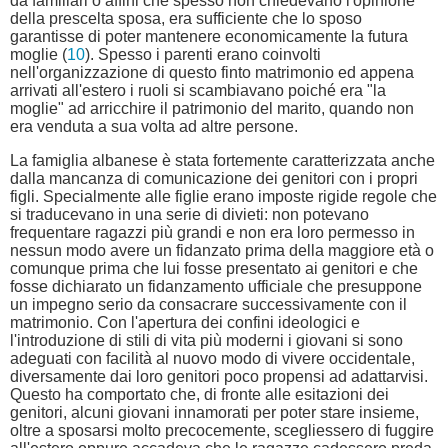
da familiari o affini che spesso non chiedevano l'opinione
della prescelta sposa, era sufficiente che lo sposo
garantisse di poter mantenere economicamente la futura
moglie (
10
). Spesso i parenti erano coinvolti
nell'organizzazione di questo finto matrimonio ed appena
arrivati all'estero i ruoli si scambiavano poiché era "la
moglie" ad arricchire il patrimonio del marito, quando non
era venduta a sua volta ad altre persone.
La famiglia albanese è stata fortemente caratterizzata anche
dalla mancanza di comunicazione dei genitori con i propri
figli. Specialmente alle figlie erano imposte rigide regole che
si traducevano in una serie di divieti: non potevano
frequentare ragazzi più grandi e non era loro permesso in
nessun modo avere un fidanzato prima della maggiore età o
comunque prima che lui fosse presentato ai genitori e che
fosse dichiarato un fidanzamento ufficiale che presuppone
un impegno serio da consacrare successivamente con il
matrimonio. Con l'apertura dei confini ideologici e
l'introduzione di stili di vita più moderni i giovani si sono
adeguati con facilità al nuovo modo di vivere occidentale,
diversamente dai loro genitori poco propensi ad adattarvisi.
Questo ha comportato che, di fronte alle esitazioni dei
genitori, alcuni giovani innamorati per poter stare insieme,
oltre a sposarsi molto precocemente, scegliessero di fuggire