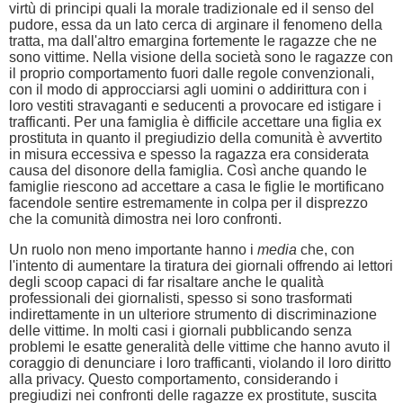
virtù di principi quali la morale tradizionale ed il senso del
pudore, essa da un lato cerca di arginare il fenomeno della
tratta, ma dall'altro emargina fortemente le ragazze che ne
sono vittime. Nella visione della società sono le ragazze con
il proprio comportamento fuori dalle regole convenzionali,
con il modo di approcciarsi agli uomini o addirittura con i
loro vestiti stravaganti e seducenti a provocare ed istigare i
trafficanti. Per una famiglia è difficile accettare una figlia ex
prostituta in quanto il pregiudizio della comunità è avvertito
in misura eccessiva e spesso la ragazza era considerata
causa del disonore della famiglia. Così anche quando le
famiglie riescono ad accettare a casa le figlie le mortificano
facendole sentire estremamente in colpa per il disprezzo
che la comunità dimostra nei loro confronti.
Un ruolo non meno importante hanno i
media
che, con
l'intento di aumentare la tiratura dei giornali offrendo ai lettori
degli scoop capaci di far risaltare anche le qualità
professionali dei giornalisti, spesso si sono trasformati
indirettamente in un ulteriore strumento di discriminazione
delle vittime. In molti casi i giornali pubblicando senza
problemi le esatte generalità delle vittime che hanno avuto il
coraggio di denunciare i loro trafficanti, violando il loro diritto
alla privacy. Questo comportamento, considerando i
pregiudizi nei confronti delle ragazze ex prostitute, suscita