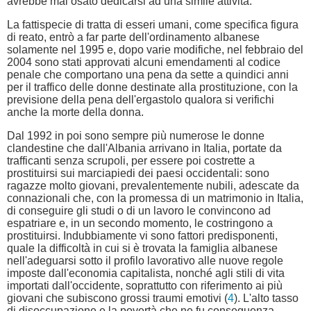
avrebbe mai osato dedicarsi ad una simile attività.
La fattispecie di tratta di esseri umani, come specifica figura
di reato, entrò a far parte dell'ordinamento albanese
solamente nel 1995 e, dopo varie modifiche, nel febbraio del
2004 sono stati approvati alcuni emendamenti al codice
penale che comportano una pena da sette a quindici anni
per il traffico delle donne destinate alla prostituzione, con la
previsione della pena dell'ergastolo qualora si verifichi
anche la morte della donna.
Dal 1992 in poi sono sempre più numerose le donne
clandestine che dall'Albania arrivano in Italia, portate da
trafficanti senza scrupoli, per essere poi costrette a
prostituirsi sui marciapiedi dei paesi occidentali: sono
ragazze molto giovani, prevalentemente nubili, adescate da
connazionali che, con la promessa di un matrimonio in Italia,
di conseguire gli studi o di un lavoro le convincono ad
espatriare e, in un secondo momento, le costringono a
prostituirsi. Indubbiamente vi sono fattori predisponenti,
quale la difficoltà in cui si è trovata la famiglia albanese
nell'adeguarsi sotto il profilo lavorativo alle nuove regole
imposte dall'economia capitalista, nonché agli stili di vita
importati dall'occidente, soprattutto con riferimento ai più
giovani che subiscono grossi traumi emotivi (
4
). L'alto tasso
di disoccupazione e la povertà che ne fu conseguenza