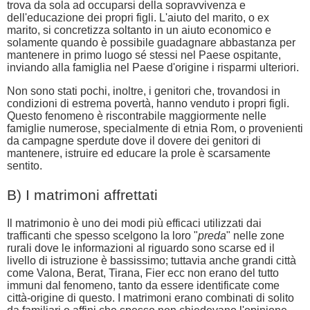
trova da sola ad occuparsi della sopravvivenza e
dell'educazione dei propri figli. L'aiuto del marito, o ex
marito, si concretizza soltanto in un aiuto economico e
solamente quando è possibile guadagnare abbastanza per
mantenere in primo luogo sé stessi nel Paese ospitante,
inviando alla famiglia nel Paese d'origine i risparmi ulteriori.
Non sono stati pochi, inoltre, i genitori che, trovandosi in
condizioni di estrema povertà, hanno venduto i propri figli.
Questo fenomeno è riscontrabile maggiormente nelle
famiglie numerose, specialmente di etnia Rom, o provenienti
da campagne sperdute dove il dovere dei genitori di
mantenere, istruire ed educare la prole è scarsamente
sentito.
B) I matrimoni affrettati
Il matrimonio è uno dei modi più efficaci utilizzati dai
trafficanti che spesso scelgono la loro "
preda
" nelle zone
rurali dove le informazioni al riguardo sono scarse ed il
livello di istruzione è bassissimo; tuttavia anche grandi città
come Valona, Berat, Tirana, Fier ecc non erano del tutto
immuni dal fenomeno, tanto da essere identificate come
città-origine di questo. I matrimoni erano combinati di solito