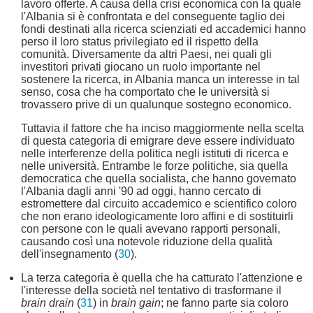
lavoro offerte. A causa della crisi economica con la quale
l'Albania si è confrontata e del conseguente taglio dei
fondi destinati alla ricerca scienziati ed accademici hanno
perso il loro status privilegiato ed il rispetto della
comunità. Diversamente da altri Paesi, nei quali gli
investitori privati giocano un ruolo importante nel
sostenere la ricerca, in Albania manca un interesse in tal
senso, cosa che ha comportato che le università si
trovassero prive di un qualunque sostegno economico.
Tuttavia il fattore che ha inciso maggiormente nella scelta
di questa categoria di emigrare deve essere individuato
nelle interferenze della politica negli istituti di ricerca e
nelle università. Entrambe le forze politiche, sia quella
democratica che quella socialista, che hanno governato
l'Albania dagli anni '90 ad oggi, hanno cercato di
estromettere dal circuito accademico e scientifico coloro
che non erano ideologicamente loro affini e di sostituirli
con persone con le quali avevano rapporti personali,
causando così una notevole riduzione della qualità
dell'insegnamento (
30
).
La terza categoria è quella che ha catturato l'attenzione e
l'interesse della società nel tentativo di trasformane il
brain drain
(
31
) in
brain gain
; ne fanno parte sia coloro