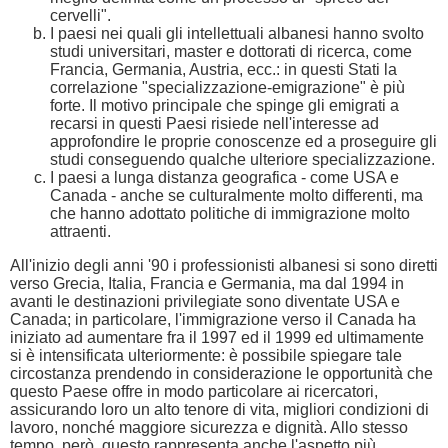
cervelli".
I paesi nei quali gli intellettuali albanesi hanno svolto
studi universitari, master e dottorati di ricerca, come
Francia, Germania, Austria, ecc.: in questi Stati la
correlazione "specializzazione-emigrazione" è più
forte. Il motivo principale che spinge gli emigrati a
recarsi in questi Paesi risiede nell'interesse ad
approfondire le proprie conoscenze ed a proseguire gli
studi conseguendo qualche ulteriore specializzazione.
I paesi a lunga distanza geografica - come USA e
Canada - anche se culturalmente molto differenti, ma
che hanno adottato politiche di immigrazione molto
attraenti.
All'inizio degli anni '90 i professionisti albanesi si sono diretti
verso Grecia, Italia, Francia e Germania, ma dal 1994 in
avanti le destinazioni privilegiate sono diventate USA e
Canada; in particolare, l'immigrazione verso il Canada ha
iniziato ad aumentare fra il 1997 ed il 1999 ed ultimamente
si è intensificata ulteriormente: è possibile spiegare tale
circostanza prendendo in considerazione le opportunità che
questo Paese offre in modo particolare ai ricercatori,
assicurando loro un alto tenore di vita, migliori condizioni di
lavoro, nonché maggiore sicurezza e dignità. Allo stesso
tempo, però, questo rappresenta anche l'aspetto più