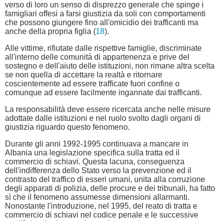
verso di loro un senso di disprezzo generale che spinge i
famigliari offesi a farsi giustizia da soli con comportamenti
che possono giungere fino all'omicidio dei trafficanti ma
anche della propria figlia (
18
).
Alle vittime, rifiutate dalle rispettive famiglie, discriminate
all'interno delle comunità di appartenenza e prive del
sostegno e dell'aiuto delle istituzioni, non rimane altra scelta
se non quella di accettare la realtà e ritornare
coscientemente ad essere trafficate fuori confine o
comunque ad essere facilmente ingannate dai trafficanti.
La responsabilità deve essere ricercata anche nelle misure
adottate dalle istituzioni e nel ruolo svolto dagli organi di
giustizia riguardo questo fenomeno.
Durante gli anni 1992-1995 continuava a mancare in
Albania una legislazione specifica sulla tratta ed il
commercio di schiavi. Questa lacuna, conseguenza
dell'indifferenza dello Stato verso la prevenzione ed il
contrasto del traffico di esseri umani, unita alla corruzione
degli apparati di polizia, delle procure e dei tribunali, ha fatto
sì che il fenomeno assumesse dimensioni allarmanti.
Nonostante l'introduzione, nel 1995, del reato di tratta e
commercio di schiavi nel codice penale e le successive