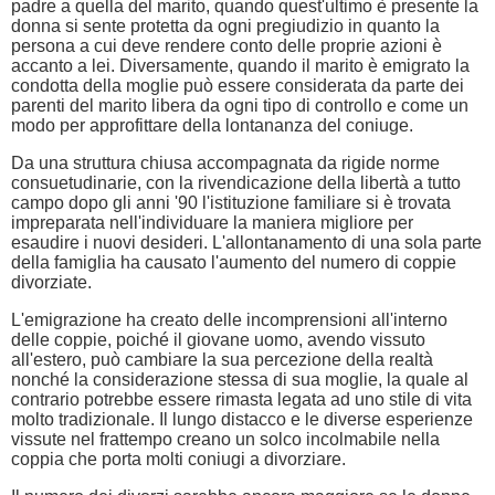
padre a quella del marito, quando quest'ultimo è presente la
donna si sente protetta da ogni pregiudizio in quanto la
persona a cui deve rendere conto delle proprie azioni è
accanto a lei. Diversamente, quando il marito è emigrato la
condotta della moglie può essere considerata da parte dei
parenti del marito libera da ogni tipo di controllo e come un
modo per approfittare della lontananza del coniuge.
Da una struttura chiusa accompagnata da rigide norme
consuetudinarie, con la rivendicazione della libertà a tutto
campo dopo gli anni '90 l'istituzione familiare si è trovata
impreparata nell'individuare la maniera migliore per
esaudire i nuovi desideri. L'allontanamento di una sola parte
della famiglia ha causato l'aumento del numero di coppie
divorziate.
L'emigrazione ha creato delle incomprensioni all'interno
delle coppie, poiché il giovane uomo, avendo vissuto
all'estero, può cambiare la sua percezione della realtà
nonché la considerazione stessa di sua moglie, la quale al
contrario potrebbe essere rimasta legata ad uno stile di vita
molto tradizionale. Il lungo distacco e le diverse esperienze
vissute nel frattempo creano un solco incolmabile nella
coppia che porta molti coniugi a divorziare.