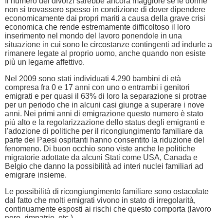
Il numero dei divorzi sarebbe ancora maggiore se le donne
non si trovassero spesso in condizione di dover dipendere
economicamente dai propri mariti a causa della grave crisi
economica che rende estremamente difficoltoso il loro
inserimento nel mondo del lavoro ponendole in una
situazione in cui sono le circostanze contingenti ad indurle a
rimanere legate al proprio uomo, anche quando non esiste
più un legame affettivo.
Nel 2009 sono stati individuati 4.290 bambini di età
compresa fra 0 e 17 anni con uno o entrambi i genitori
emigrati e per quasi il 63% di loro la separazione si protrae
per un periodo che in alcuni casi giunge a superare i nove
anni. Nei primi anni di emigrazione questo numero è stato
più alto e la regolarizzazione dello status degli emigranti e
l'adozione di politiche per il ricongiungimento familiare da
parte dei Paesi ospitanti hanno consentito la riduzione del
fenomeno. Di buon occhio sono viste anche le politiche
migratorie adottate da alcuni Stati come USA, Canada e
Belgio che danno la possibilità ad interi nuclei familiari ad
emigrare insieme.
Le possibilità di ricongiungimento familiare sono ostacolate
dal fatto che molti emigrati vivono in stato di irregolarità,
continuamente esposti ai rischi che questo comporta (lavoro
nero, rimpatrio, etc.).