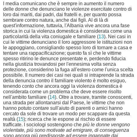
I media comunicano che è sempre in aumento il numero
delle donne che denunciano le violenze esercitate contro di
loro dai mariti, dai padri, dai fratelli e, per quanto possa
sembrare contro natura, anche dai figli. Al di là di
quest'informazione, tuttavia, l'Albania vive ancora una fase
storica in cui la violenza domestica è considerata come una
particolarità della vita coniugale e familiare (
13
). Nei casi in
cui le vittime denunciano il loro aggressore le istituzioni non
le appoggiano, consigliando spesso loro di tornare a casa e
tentare una rappacificazione; questo fa sì che le vittime
spesso ritirino le denunce presentate e, perdendo fiducia
nella giustizia trovandosi per l'ennesima volta senza
protezione, considerino la fuga all'estero come l'unica scelta
possibile. Il numero dei casi nei quali si intraprende la strada
della denuncia contro il familiare violento è molto esiguo,
tenendo conto che ancora oggi la violenza domestica è
considerata come un problema che deve essere risolto
nell'ambito familiare (
14
). Oltre a trovare, tramite conoscenti,
una strada per allontanarsi dal Paese, le vittime che non
hanno potuto contare sull'aiuto di parenti o amici hanno
cercato da sole di trovare un modo per scappare da questa
realtà (
15
); ricerca che le espone al rischio di essere
trafficate. I sociologi sostengono che
più le donne vengono
violentate, più sono motivate ad emigrare, di conseguenza
sono ancora più predisposte ad essere ingannate dai