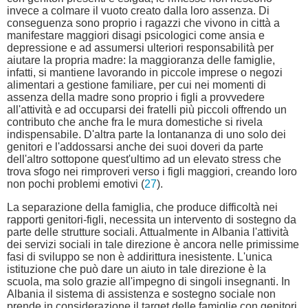
invece a colmare il vuoto creato dalla loro assenza. Di
conseguenza sono proprio i ragazzi che vivono in città a
manifestare maggiori disagi psicologici come ansia e
depressione e ad assumersi ulteriori responsabilità per
aiutare la propria madre: la maggioranza delle famiglie,
infatti, si mantiene lavorando in piccole imprese o negozi
alimentari a gestione familiare, per cui nei momenti di
assenza della madre sono proprio i figli a provvedere
all'attività e ad occuparsi dei fratelli più piccoli offrendo un
contributo che anche fra le mura domestiche si rivela
indispensabile. D'altra parte la lontananza di uno solo dei
genitori e l'addossarsi anche dei suoi doveri da parte
dell'altro sottopone quest'ultimo ad un elevato stress che
trova sfogo nei rimproveri verso i figli maggiori, creando loro
non pochi problemi emotivi (
27
).
La separazione della famiglia, che produce difficoltà nei
rapporti genitori-figli, necessita un intervento di sostegno da
parte delle strutture sociali. Attualmente in Albania l'attività
dei servizi sociali in tale direzione è ancora nelle primissime
fasi di sviluppo se non è addirittura inesistente. L'unica
istituzione che può dare un aiuto in tale direzione è la
scuola, ma solo grazie all'impegno di singoli insegnanti. In
Albania il sistema di assistenza e sostegno sociale non
prende in considerazione il target delle famiglie con genitori