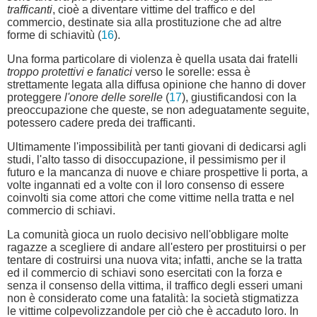
trafficanti
, cioè a diventare vittime del traffico e del
commercio, destinate sia alla prostituzione che ad altre
forme di schiavitù (
16
).
Una forma particolare di violenza è quella usata dai fratelli
troppo protettivi e fanatici
verso le sorelle: essa è
strettamente legata alla diffusa opinione che hanno di dover
proteggere
l'onore delle sorelle
(
17
), giustificandosi con la
preoccupazione che queste, se non adeguatamente seguite,
potessero cadere preda dei trafficanti.
Ultimamente l'impossibilità per tanti giovani di dedicarsi agli
studi, l'alto tasso di disoccupazione, il pessimismo per il
futuro e la mancanza di nuove e chiare prospettive li porta, a
volte ingannati ed a volte con il loro consenso di essere
coinvolti sia come attori che come vittime nella tratta e nel
commercio di schiavi.
La comunità gioca un ruolo decisivo nell'obbligare molte
ragazze a scegliere di andare all'estero per prostituirsi o per
tentare di costruirsi una nuova vita; infatti, anche se la tratta
ed il commercio di schiavi sono esercitati con la forza e
senza il consenso della vittima, il traffico degli esseri umani
non è considerato come una fatalità: la società stigmatizza
le vittime colpevolizzandole per ciò che è accaduto loro. In