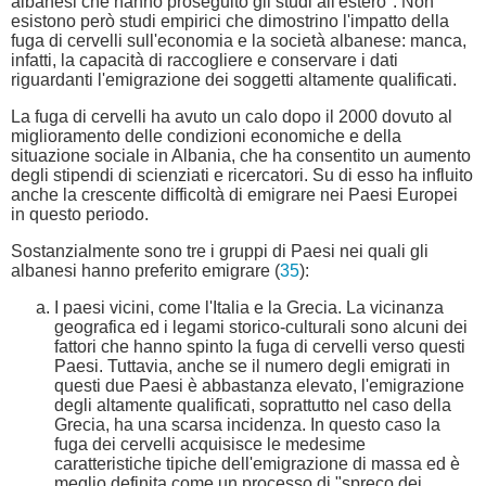
albanesi che hanno proseguito gli studi all'estero". Non
esistono però studi empirici che dimostrino l'impatto della
fuga di cervelli sull'economia e la società albanese: manca,
infatti, la capacità di raccogliere e conservare i dati
riguardanti l'emigrazione dei soggetti altamente qualificati.
La fuga di cervelli ha avuto un calo dopo il 2000 dovuto al
miglioramento delle condizioni economiche e della
situazione sociale in Albania, che ha consentito un aumento
degli stipendi di scienziati e ricercatori. Su di esso ha influito
anche la crescente difficoltà di emigrare nei Paesi Europei
in questo periodo.
Sostanzialmente sono tre i gruppi di Paesi nei quali gli
albanesi hanno preferito emigrare (
35
):
I paesi vicini, come l'Italia e la Grecia. La vicinanza
geografica ed i legami storico-culturali sono alcuni dei
fattori che hanno spinto la fuga di cervelli verso questi
Paesi. Tuttavia, anche se il numero degli emigrati in
questi due Paesi è abbastanza elevato, l'emigrazione
degli altamente qualificati, soprattutto nel caso della
Grecia, ha una scarsa incidenza. In questo caso la
fuga dei cervelli acquisisce le medesime
caratteristiche tipiche dell'emigrazione di massa ed è
meglio definita come un processo di "spreco dei