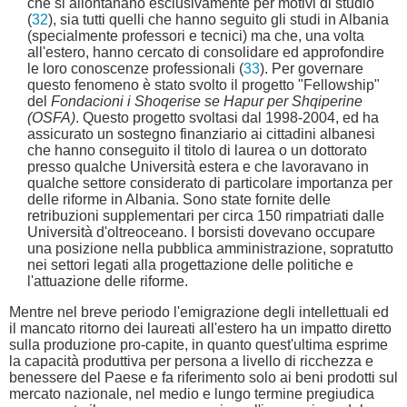
che si allontanano esclusivamente per motivi di studio
(
32
), sia tutti quelli che hanno seguito gli studi in Albania
(specialmente professori e tecnici) ma che, una volta
all'estero, hanno cercato di consolidare ed approfondire
le loro conoscenze professionali (
33
). Per governare
questo fenomeno è stato svolto il progetto "Fellowship"
del
Fondacioni i Shoqerise se Hapur per Shqiperine
(OSFA)
. Questo progetto svoltasi dal 1998-2004, ed ha
assicurato un sostegno finanziario ai cittadini albanesi
che hanno conseguito il titolo di laurea o un dottorato
presso qualche Università estera e che lavoravano in
qualche settore considerato di particolare importanza per
delle riforme in Albania. Sono state fornite delle
retribuzioni supplementari per circa 150 rimpatriati dalle
Università d'oltreoceano. I borsisti dovevano occupare
una posizione nella pubblica amministrazione, sopratutto
nei settori legati alla progettazione delle politiche e
l'attuazione delle riforme.
Mentre nel breve periodo l'emigrazione degli intellettuali ed
il mancato ritorno dei laureati all'estero ha un impatto diretto
sulla produzione pro-capite, in quanto quest'ultima esprime
la capacità produttiva per persona a livello di ricchezza e
benessere del Paese e fa riferimento solo ai beni prodotti sul
mercato nazionale, nel medio e lungo termine pregiudica