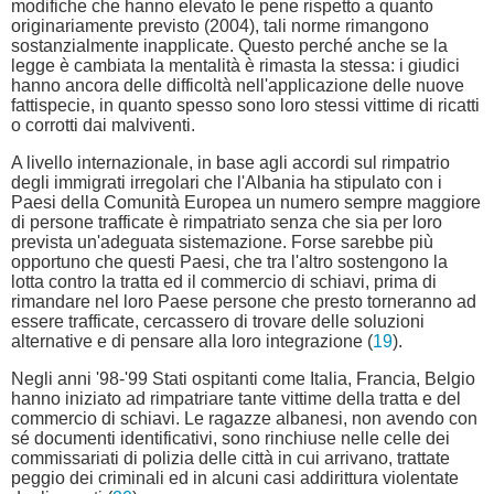
modifiche che hanno elevato le pene rispetto a quanto
originariamente previsto (2004), tali norme rimangono
sostanzialmente inapplicate. Questo perché anche se la
legge è cambiata la mentalità è rimasta la stessa: i giudici
hanno ancora delle difficoltà nell'applicazione delle nuove
fattispecie, in quanto spesso sono loro stessi vittime di ricatti
o corrotti dai malviventi.
A livello internazionale, in base agli accordi sul rimpatrio
degli immigrati irregolari che l'Albania ha stipulato con i
Paesi della Comunità Europea un numero sempre maggiore
di persone trafficate è rimpatriato senza che sia per loro
prevista un'adeguata sistemazione. Forse sarebbe più
opportuno che questi Paesi, che tra l'altro sostengono la
lotta contro la tratta ed il commercio di schiavi, prima di
rimandare nel loro Paese persone che presto torneranno ad
essere trafficate, cercassero di trovare delle soluzioni
alternative e di pensare alla loro integrazione (
19
).
Negli anni '98-'99 Stati ospitanti come Italia, Francia, Belgio
hanno iniziato ad rimpatriare tante vittime della tratta e del
commercio di schiavi. Le ragazze albanesi, non avendo con
sé documenti identificativi, sono rinchiuse nelle celle dei
commissariati di polizia delle città in cui arrivano, trattate
peggio dei criminali ed in alcuni casi addirittura violentate