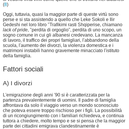
(
8
)
Oggi, tuttavia, quasi la maggior parte di queste virtù sono
perse e si sta assistendo a quello che Leke Sokoli e Ilir
Gedeshi nel loro libro "Trafikimi rasti Shqiperise, chiamano
lack of pride
, "perdita di orgoglio", perdita di uno scopo, un
sogno comune in cui gli albanesi credevano. La mancanza
di lavoro, il traffico dei propri famigliari, l'abbandono della
scuola, l'aumento dei divorzi, la violenza domestica e i
matrimoni instabili hanno gravemente minacciato l'istituto
della famiglia.
Fattori sociali
A) I divorzi
L'emigrazione degli anni '90 si è caratterizzata per la
partenza prevalentemente di uomini. Il padre di famiglia
affrontava da solo il viaggio verso un mondo sconosciuto
che poteva essere troppo rischioso per i figli. La possibilità
di un ricongiungimento con i familiari richiedeva, e continua
tuttora a chiedere, molto tempo e se si pensa che la maggior
parte dei cittadini emigrava clandestinamente è