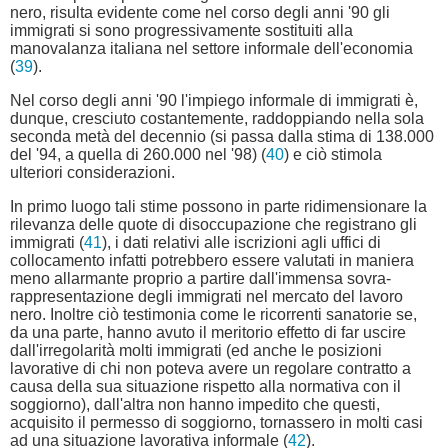
nero, risulta evidente come nel corso degli anni '90 gli
immigrati si sono progressivamente sostituiti alla
manovalanza italiana nel settore informale dell'economia
(
39
).
Nel corso degli anni '90 l'impiego informale di immigrati è,
dunque, cresciuto costantemente, raddoppiando nella sola
seconda metà del decennio (si passa dalla stima di 138.000
del '94, a quella di 260.000 nel '98) (
40
) e ciò stimola
ulteriori considerazioni.
In primo luogo tali stime possono in parte ridimensionare la
rilevanza delle quote di disoccupazione che registrano gli
immigrati (
41
), i dati relativi alle iscrizioni agli uffici di
collocamento infatti potrebbero essere valutati in maniera
meno allarmante proprio a partire dall'immensa sovra-
rappresentazione degli immigrati nel mercato del lavoro
nero. Inoltre ciò testimonia come le ricorrenti sanatorie se,
da una parte, hanno avuto il meritorio effetto di far uscire
dall'irregolarità molti immigrati (ed anche le posizioni
lavorative di chi non poteva avere un regolare contratto a
causa della sua situazione rispetto alla normativa con il
soggiorno), dall'altra non hanno impedito che questi,
acquisito il permesso di soggiorno, tornassero in molti casi
ad una situazione lavorativa informale (
42
).