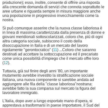
produzione); esso, inoltre, consente di offrire una risposta
alla crescente domanda di servizi che connota soprattutto le
aree urbane e riguarda sempre in misura maggiore anche
una popolazione in progressivo invecchiamento come la
nostra.
Si può comunque asserire che la nuova classe laboriosa è
in linea di massima caratterizzata dalla presenza di donne e
giovani meridionali sottoscolarizzati, coloro che, più di ogni
altra categoria sociale, subiscono il costo della
disoccupazione in Italia e di un mercato del lavoro
rigidamente "gerontocratico" (
11
) ...Coloro che saranno
destinati ad accettare la sottoccupazione ed il precariato
come unica possibilità d'impiego che il mercato offre loro
(
12
).
Tuttavia, già sul finire degli anni '80, un importante
mutamento avrebbe investito la stratificazione sociale
italiana, una nuova componente si sarebbe andata ad
aggiungere alle fila della "classe laboriosa"nostrana:
avrebbe fatto la sua comparsa sul mercato la figura del
lavoratore immigrato.
L'Italia, dopo aver a lungo esportato mano d'opera, si
apprestava a trasformarsi in paese importatore, il Sud del