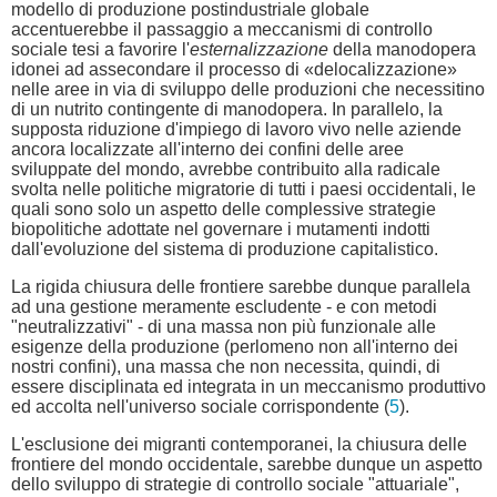
modello di produzione postindustriale globale
accentuerebbe il passaggio a meccanismi di controllo
sociale tesi a favorire l'
esternalizzazione
della manodopera
idonei ad assecondare il processo di «delocalizzazione»
nelle aree in via di sviluppo delle produzioni che necessitino
di un nutrito contingente di manodopera. In parallelo, la
supposta riduzione d'impiego di lavoro vivo nelle aziende
ancora localizzate all'interno dei confini delle aree
sviluppate del mondo, avrebbe contribuito alla radicale
svolta nelle politiche migratorie di tutti i paesi occidentali, le
quali sono solo un aspetto delle complessive strategie
biopolitiche adottate nel governare i mutamenti indotti
dall'evoluzione del sistema di produzione capitalistico.
La rigida chiusura delle frontiere sarebbe dunque parallela
ad una gestione meramente escludente - e con metodi
"neutralizzativi" - di una massa non più funzionale alle
esigenze della produzione (perlomeno non all'interno dei
nostri confini), una massa che non necessita, quindi, di
essere disciplinata ed integrata in un meccanismo produttivo
ed accolta nell'universo sociale corrispondente (
5
).
L'esclusione dei migranti contemporanei, la chiusura delle
frontiere del mondo occidentale, sarebbe dunque un aspetto
dello sviluppo di strategie di controllo sociale "attuariale",