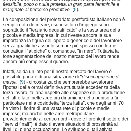
flessibile, poco o nulla protetta, in gran parte femminile e
marginale al percorso produttivo
" (
8
).
La composizione del proletariato postfordista italiano non è
semplice da delineare, i suoi settori d'impiego sono
soprattutto il "terziario dequalificato" e la vasta area della
piccola e media impresa, in cui riveste ancora la sua
importanza la figura dell'operaio generico e del lavoratore
senza qualifiche assunto sempre più spesso con forme
contrattuali "atipiche" o, comunque, "in nero". Tuttavia la
forte segmentazione del nostro mercato del lavoro rende
ancora più complesso il quadro.
Infatti, se da un lato per il nostro mercato del lavoro è
possibile parlare di una situazione di "
disoccupazione di
massa
" (
9
) - circostanza che sembrerebbe avvalorare
l'ipotesi della ormai definitiva strutturale eccedenza della
forza lavoro italiana rispetto alle esigenze della produzione -
dell'altro lato, nelle aree più dinamiche della penisola (in
particolare nella cosiddetta "terza Italia", che dagli anni '70
ha visto il fiorire di una vasta rete di piccole e medie
imprese; ma anche nelle aree metropolitane -
prevalentemente al centro nord - dove è fiorente il settore dei
"servizi finali"), è dato rilevare situazioni di prossimità ai
livelli di piena occupazione. Lo sviluppo di tali attività