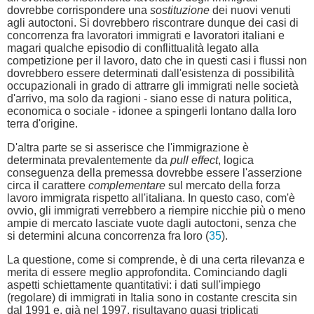
dovrebbe corrispondere una
sostituzione
dei nuovi venuti
agli autoctoni. Si dovrebbero riscontrare dunque dei casi di
concorrenza fra lavoratori immigrati e lavoratori italiani e
magari qualche episodio di conflittualità legato alla
competizione per il lavoro, dato che in questi casi i flussi non
dovrebbero essere determinati dall'esistenza di possibilità
occupazionali in grado di attrarre gli immigrati nelle società
d'arrivo, ma solo da ragioni - siano esse di natura politica,
economica o sociale - idonee a spingerli lontano dalla loro
terra d'origine.
D'altra parte se si asserisce che l'immigrazione è
determinata prevalentemente da
pull effect
, logica
conseguenza della premessa dovrebbe essere l'asserzione
circa il carattere
complementare
sul mercato della forza
lavoro immigrata rispetto all'italiana. In questo caso, com'è
ovvio, gli immigrati verrebbero a riempire nicchie più o meno
ampie di mercato lasciate vuote dagli autoctoni, senza che
si determini alcuna concorrenza fra loro (
35
).
La questione, come si comprende, è di una certa rilevanza e
merita di essere meglio approfondita. Cominciando dagli
aspetti schiettamente quantitativi: i dati sull'impiego
(regolare) di immigrati in Italia sono in costante crescita sin
dal 1991 e, già nel 1997, risultavano quasi triplicati