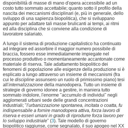
disponibilità di masse di mano d'opera accessibile ad un
costo tutto sommato accettabile; quanto sotto il profilo della
nascita dei meccanismi disciplinari (e, più in generale, dello
sviluppo di una sapienza biopolitica), che si sviluppano
appunto per adattare tali masse brulicanti ai tempi, ai ritmi
ed alla disciplina che si conviene alla condizione di
lavoratore salariato.
A lungo il sistema di produzione capitalistico ha continuato
ad integrare ed assorbire il maggior numero possibile di
braccia, fossero esse immediatamente impiegate nel
processo produttivo o momentaneamente accantonate come
materiale di riserva. Tale adattamento biopolitico dei
fenomeni di popolazione alle esigenze della produzione si è
esplicato a lungo attraverso un insieme di meccanismi (fra
cui le
discipline
assunsero un ruolo di primissimo piano) tesi
all'
internalizzazione
della manodopera. Tutto un insieme di
strategie di governo idonee a gestire, in maniera tutto
sommato indolore, l'enorme "accumulo di individui" negli
agglomerati urbani sede delle grandi concentrazioni
industriali; "
l'urbanizzazione spontanea, incitata o coatta, fu
indispensabile a fornire manodopera attiva, forza lavoro di
riserva e esseri umani in grado di riprodurre forza lavoro per
lo sviluppo industriale
" (
3
). Tale modello di governo
biopolitico raggiunse, come segnalato, il suo apogeo nel XX