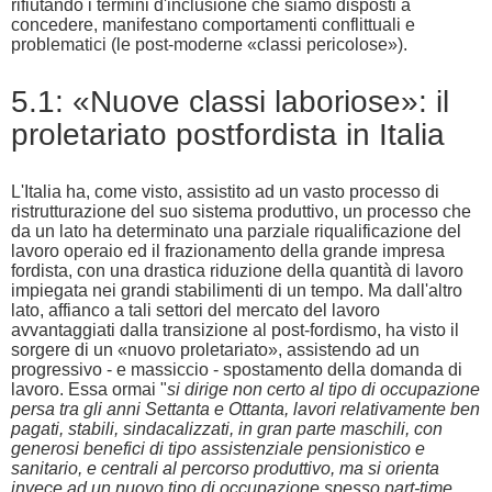
rifiutando i termini d'inclusione che siamo disposti a
concedere, manifestano comportamenti conflittuali e
problematici (le post-moderne «classi pericolose»).
5.1: «Nuove classi laboriose»: il
proletariato postfordista in Italia
L'Italia ha, come visto, assistito ad un vasto processo di
ristrutturazione del suo sistema produttivo, un processo che
da un lato ha determinato una parziale riqualificazione del
lavoro operaio ed il frazionamento della grande impresa
fordista, con una drastica riduzione della quantità di lavoro
impiegata nei grandi stabilimenti di un tempo. Ma dall'altro
lato, affianco a tali settori del mercato del lavoro
avvantaggiati dalla transizione al post-fordismo, ha visto il
sorgere di un «nuovo proletariato», assistendo ad un
progressivo - e massiccio - spostamento della domanda di
lavoro. Essa ormai "
si dirige non certo al tipo di occupazione
persa tra gli anni Settanta e Ottanta, lavori relativamente ben
pagati, stabili, sindacalizzati, in gran parte maschili, con
generosi benefici di tipo assistenziale pensionistico e
sanitario, e centrali al percorso produttivo, ma si orienta
invece ad un nuovo tipo di occupazione spesso part-time,