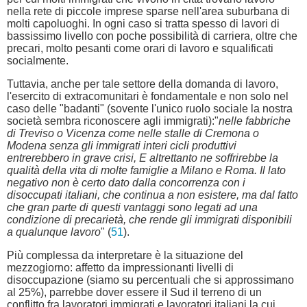
nella rete di piccole imprese sparse nell'area suburbana di
molti capoluoghi. In ogni caso si tratta spesso di lavori di
bassissimo livello con poche possibilità di carriera, oltre che
precari, molto pesanti come orari di lavoro e squalificati
socialmente.
Tuttavia, anche per tale settore della domanda di lavoro,
l'esercito di extracomunitari è fondamentale e non solo nel
caso delle "badanti" (sovente l'unico ruolo sociale la nostra
società sembra riconoscere agli immigrati):"
nelle fabbriche
di Treviso o Vicenza come nelle stalle di Cremona o
Modena senza gli immigrati interi cicli produttivi
entrerebbero in grave crisi, E altrettanto ne soffrirebbe la
qualità della vita di molte famiglie a Milano e Roma. Il lato
negativo non è certo dato dalla concorrenza con i
disoccupati italiani, che continua a non esistere, ma dal fatto
che gran parte di questi vantaggi sono legati ad una
condizione di precarietà, che rende gli immigrati disponibili
a qualunque lavoro
" (
51
).
Più complessa da interpretare è la situazione del
mezzogiorno: affetto da impressionanti livelli di
disoccupazione (siamo su percentuali che si approssimano
al 25%), parrebbe dover essere il Sud il terreno di un
conflitto fra lavoratori immigrati e lavoratori italiani la cui