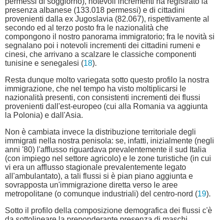
permessi di soggiorno), notevoli incrementi ha registrato la
presenza albanese (133.018 permessi) e di cittadini
provenienti dalla ex Jugoslavia (82.067), rispettivamente al
secondo ed al terzo posto fra le nazionalità che
compongono il nostro panorama immigratorio; fra le novità si
segnalano poi i notevoli incrementi dei cittadini rumeni e
cinesi, che arrivano a scalzare le classiche componenti
tunisine e senegalesi (
18
).
Resta dunque molto variegata sotto questo profilo la nostra
immigrazione, che nel tempo ha visto moltiplicarsi le
nazionalità presenti, con consistenti incrementi dei flussi
provenienti dall'est-europeo (cui alla Romania va aggiunta
la Polonia) e dall'Asia.
Non è cambiata invece la distribuzione territoriale degli
immigrati nella nostra penisola: se, infatti, inizialmente (negli
anni '80) l'afflusso riguardava prevalentemente il sud Italia
(con impiego nel settore agricolo) e le zone turistiche (in cui
vi era un afflusso stagionale prevalentemente legato
all'ambulantato), a tali flussi si è pian piano aggiunta e
sovrapposta un'immigrazione diretta verso le aree
metropolitane (o comunque industriali) del centro-nord (
19
).
Sotto il profilo della composizione demografica dei flussi c'è
da sottolineare la preponderante presenza di maschi