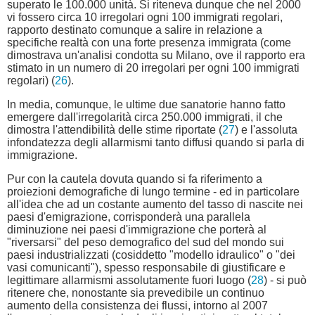
superato le 100.000 unità. Si riteneva dunque che nel 2000
vi fossero circa 10 irregolari ogni 100 immigrati regolari,
rapporto destinato comunque a salire in relazione a
specifiche realtà con una forte presenza immigrata (come
dimostrava un'analisi condotta su Milano, ove il rapporto era
stimato in un numero di 20 irregolari per ogni 100 immigrati
regolari) (
26
).
In media, comunque, le ultime due sanatorie hanno fatto
emergere dall'irregolarità circa 250.000 immigrati, il che
dimostra l'attendibilità delle stime riportate (
27
) e l'assoluta
infondatezza degli allarmismi tanto diffusi quando si parla di
immigrazione.
Pur con la cautela dovuta quando si fa riferimento a
proiezioni demografiche di lungo termine - ed in particolare
all'idea che ad un costante aumento del tasso di nascite nei
paesi d'emigrazione, corrisponderà una parallela
diminuzione nei paesi d'immigrazione che porterà al
"riversarsi" del peso demografico del sud del mondo sui
paesi industrializzati (cosiddetto "modello idraulico" o "dei
vasi comunicanti"), spesso responsabile di giustificare e
legittimare allarmismi assolutamente fuori luogo (
28
) - si può
ritenere che, nonostante sia prevedibile un continuo
aumento della consistenza dei flussi, intorno al 2007