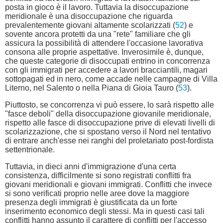
posta in gioco è il lavoro. Tuttavia la disoccupazione
meridionale è una disoccupazione che riguarda
prevalentemente giovani altamente scolarizzati (
52
) e
sovente ancora protetti da una "rete" familiare che gli
assicura la possibilità di attendere l'occasione lavorativa
consona alle proprie aspettative. Inverosimile è, dunque,
che queste categorie di disoccupati entrino in concorrenza
con gli immigrati per accedere a lavori bracciantili, magari
sottopagati ed in nero, come accade nelle campagne di Villa
Literno, nel Salento o nella Piana di Gioia Tauro (
53
).
Piuttosto, se concorrenza vi può essere, lo sarà rispetto alle
"fasce deboli" della disoccupazione giovanile meridionale,
rispetto alle fasce di disoccupazione prive di elevati livelli di
scolarizzazione, che si spostano verso il Nord nel tentativo
di entrare anch'esse nei ranghi del proletariato post-fordista
settentrionale.
Tuttavia, in dieci anni d'immigrazione d'una certa
consistenza, difficilmente si sono registrati conflitti fra
giovani meridionali e giovani immigrati. Conflitti che invece
si sono verificati proprio nelle aree dove la maggiore
presenza degli immigrati è giustificata da un forte
inserimento economico degli stessi. Ma in questi casi tali
conflitti hanno assunto il carattere di conflitti per l'accesso