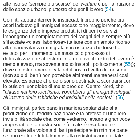
alle risorse (sempre più scarse) del
welfare
e per la fruizione
dello spazio urbano, piuttosto che per il lavoro (
54
).
Conflitti apparentemente inspiegabili proprio perché più
aspri laddove gli immigrati necessitano maggiormente, dove
le esigenze delle imprese produttrici di beni e servizi
impongono un completamento dei ranghi delle sempre più
sfilacciate «classi laboriose» italiane con un ampio ricorso
alla manovalanza immigrata (circostanza che forse ha
evitato, per il momento, un massiccio processo di
delocalizzazione all'estero, in aree dove il costo del lavoro è
meno elevato, ma sovente molto instabili politicamente (
55
));
dove il nostro tenore di vita ed il nostro livello di consumi
(non solo di beni) non potrebbe altrimenti mantenersi così
elevato. Esigenze che però sono destinate a scontrarsi con
le pulsioni xenofobe di molte aree del Centro-Nord, che
"
chiuse nel loro localismo, vorrebbero gli immigrati relegati
all'interno delle fabbriche ed invisibili nella società
" (
56
).
Gli immigrati partecipano in maniera sostanziale alla
produzione del reddito nazionale e la pretesa di una loro
invisibilità sociale che, come vedremo, levano a gran voce
ampi strati della nostra società civile, è esattamente
funzionale alla volontà di farli partecipare in minima parte,
se non escluderli totalmente, alla redistribuzione di tale