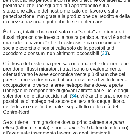
ben circoscritto periodo e consentono alcune considerazioni
preliminari che uno sguardo più approfondito sulla
situazione attuale del nostro mercato del lavoro e sulla
partecipazione immigrata alla produzione del reddito e della
ricchezza nazionale potrebbe forse confermare.
È chiaro, infatti, che non è solo una "spinta" ad orientare i
flussi migratori che investo la nostra penisola, ma vi è anche
una forte "attrazione" che il nostro sistema economico e
sociale esercita e non si tratta solo della possibilità di
accedere a consumi non altrimenti accessibili (
33
).
Ciò trova del resto una precisa conferma nelle direzioni che
prendono i flussi migratori, i quali sono prevalentemente
orientati verso le aree economicamente più dinamiche del
paese, come vedremo addirittura prossime a livelli di piena
occupazione; o verso le aree metropolitane dove, a parte
l'innegabile componente di giovani attratta dalle luci e dagli
splendori delle città occidentali (
34
), vi è anche una enorme
possibilità d'impiego nel settore del terziario dequalificato,
nell'edilizio e nell'industriale - soprattutto nelle città del
Centro-Nord.
Se si ritiene l'immigrazione dovuta principalmente a
push
effect
(fattori di spinta) e non a
pull effect
(fattori di richiamo),
all'eventuale inserimento lavorativo degli immigrati