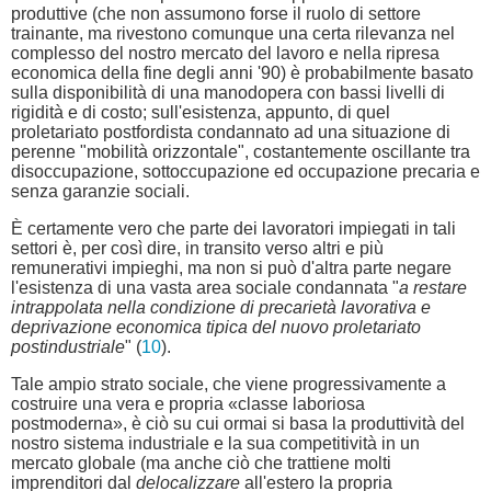
produttive (che non assumono forse il ruolo di settore
trainante, ma rivestono comunque una certa rilevanza nel
complesso del nostro mercato del lavoro e nella ripresa
economica della fine degli anni '90) è probabilmente basato
sulla disponibilità di una manodopera con bassi livelli di
rigidità e di costo; sull'esistenza, appunto, di quel
proletariato postfordista condannato ad una situazione di
perenne "mobilità orizzontale", costantemente oscillante tra
disoccupazione, sottoccupazione ed occupazione precaria e
senza garanzie sociali.
È certamente vero che parte dei lavoratori impiegati in tali
settori è, per così dire, in transito verso altri e più
remunerativi impieghi, ma non si può d'altra parte negare
l'esistenza di una vasta area sociale condannata "
a restare
intrappolata nella condizione di precarietà lavorativa e
deprivazione economica tipica del nuovo proletariato
postindustriale
" (
10
).
Tale ampio strato sociale, che viene progressivamente a
costruire una vera e propria «classe laboriosa
postmoderna», è ciò su cui ormai si basa la produttività del
nostro sistema industriale e la sua competitività in un
mercato globale (ma anche ciò che trattiene molti
imprenditori dal
delocalizzare
all'estero la propria