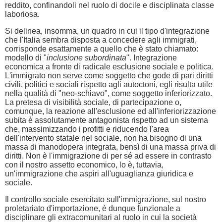
reddito, confinandoli nel ruolo di docile e disciplinata classe
laboriosa.
Si delinea, insomma, un quadro in cui il tipo d'integrazione
che l'Italia sembra disposta a concedere agli immigrati,
corrisponde esattamente a quello che è stato chiamato:
modello di "
inclusione subordinata
". Integrazione
economica a fronte di radicale esclusione sociale e politica.
L'immigrato non serve come soggetto che gode di pari diritti
civili, politici e sociali rispetto agli autoctoni, egli risulta utile
nella qualità di "neo-schiavo", come soggetto inferiorizzato.
La pretesa di visibilità sociale, di partecipazione o,
comunque, la reazione all'esclusione ed all'inferiorizzazione
subita è assolutamente antagonista rispetto ad un sistema
che, massimizzando i profitti e riducendo l'area
dell'intervento statale nel sociale, non ha bisogno di una
massa di manodopera integrata, bensì di una massa priva di
diritti. Non è l'immigrazione di per sé ad essere in contrasto
con il nostro assetto economico, lo è, tuttavia,
un'immigrazione che aspiri all'uguaglianza giuridica e
sociale.
Il controllo sociale esercitato sull'immigrazione, sul nostro
proletariato d'importazione, è dunque funzionale a
disciplinare gli extracomunitari al ruolo in cui la società