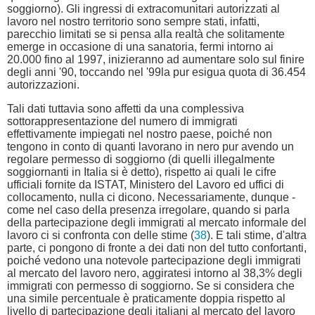
soggiorno). Gli ingressi di extracomunitari autorizzati al
lavoro nel nostro territorio sono sempre stati, infatti,
parecchio limitati se si pensa alla realtà che solitamente
emerge in occasione di una sanatoria, fermi intorno ai
20.000 fino al 1997, inizieranno ad aumentare solo sul finire
degli anni '90, toccando nel '99la pur esigua quota di 36.454
autorizzazioni.
Tali dati tuttavia sono affetti da una complessiva
sottorappresentazione del numero di immigrati
effettivamente impiegati nel nostro paese, poiché non
tengono in conto di quanti lavorano in nero pur avendo un
regolare permesso di soggiorno (di quelli illegalmente
soggiornanti in Italia si è detto), rispetto ai quali le cifre
ufficiali fornite da ISTAT, Ministero del Lavoro ed uffici di
collocamento, nulla ci dicono. Necessariamente, dunque -
come nel caso della presenza irregolare, quando si parla
della partecipazione degli immigrati al mercato informale del
lavoro ci si confronta con delle stime (
38
). E tali stime, d'altra
parte, ci pongono di fronte a dei dati non del tutto confortanti,
poiché vedono una notevole partecipazione degli immigrati
al mercato del lavoro nero, aggiratesi intorno al 38,3% degli
immigrati con permesso di soggiorno. Se si considera che
una simile percentuale è praticamente doppia rispetto al
livello di partecipazione degli italiani al mercato del lavoro