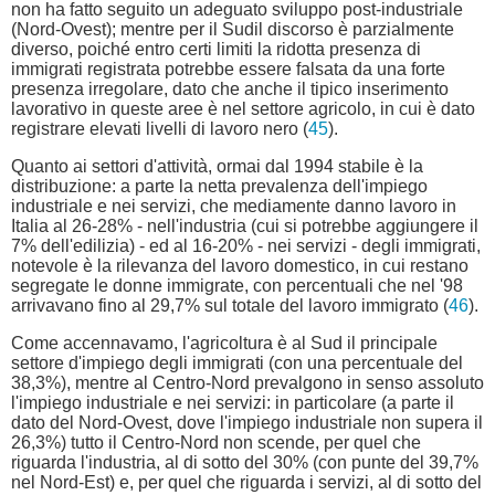
non ha fatto seguito un adeguato sviluppo post-industriale
(Nord-Ovest); mentre per il Sudil discorso è parzialmente
diverso, poiché entro certi limiti la ridotta presenza di
immigrati registrata potrebbe essere falsata da una forte
presenza irregolare, dato che anche il tipico inserimento
lavorativo in queste aree è nel settore agricolo, in cui è dato
registrare elevati livelli di lavoro nero (
45
).
Quanto ai settori d'attività, ormai dal 1994 stabile è la
distribuzione: a parte la netta prevalenza dell'impiego
industriale e nei servizi, che mediamente danno lavoro in
Italia al 26-28% - nell'industria (cui si potrebbe aggiungere il
7% dell'edilizia) - ed al 16-20% - nei servizi - degli immigrati,
notevole è la rilevanza del lavoro domestico, in cui restano
segregate le donne immigrate, con percentuali che nel '98
arrivavano fino al 29,7% sul totale del lavoro immigrato (
46
).
Come accennavamo, l'agricoltura è al Sud il principale
settore d'impiego degli immigrati (con una percentuale del
38,3%), mentre al Centro-Nord prevalgono in senso assoluto
l'impiego industriale e nei servizi: in particolare (a parte il
dato del Nord-Ovest, dove l'impiego industriale non supera il
26,3%) tutto il Centro-Nord non scende, per quel che
riguarda l'industria, al di sotto del 30% (con punte del 39,7%
nel Nord-Est) e, per quel che riguarda i servizi, al di sotto del