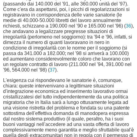
(passando dai 140.000 del '91, alle 360.000 unità del '97).
Come c'era da aspettarsi, poi, i picchi di regolarizzazioni si
registravano in corrispondenza delle varie sanatorie (le
medie di 40.000-50.000 libretti del lavoro annualmente
richiesti, schizzano a 190.000 nel '90 e 165.000 nel '96) (
36
),
che andavano a legalizzare pregresse situazioni di
irregolarità (perlomeno nel soggiorno): tra '94 e '96, infatti, si
dimezza il numero di quanti lavoravano in nero in
condizione di irregolarità con le norme per il soggiorno (si
passa da 341.000 a 182.000; nel '98 si arriverà a 100.000)
ed aumentano considerevolmente coloro che lavorano con
un regolare contratto di lavoro (211.000 nel '94, 391.000 nel
'96, 564.000 nel '98) (
37
).
L'esigenza cui rispondevano le sanatorie è, comunque,
chiara: queste intervenivano a legittimare situazioni
d'integrazione economica ed inserimento lavorativo ormai
cristallizzatesi del tutto indipendentemente da una politica
migratoria che in Italia sarà a lungo ottusamente legata ad
una visione ristretta del problema e fondata su una patente
sottostima dell'effettiva domanda di manodopera espressa
dal nostro sistema produttivo (il quale, peraltro, ha i suoi
buoni vantaggi nell'accedere ad una vasta offerta di lavoro
complessivamente meno garantita e meglio sfruttabile qual'è
quella degli extracomunitari non in regola con il permesso di