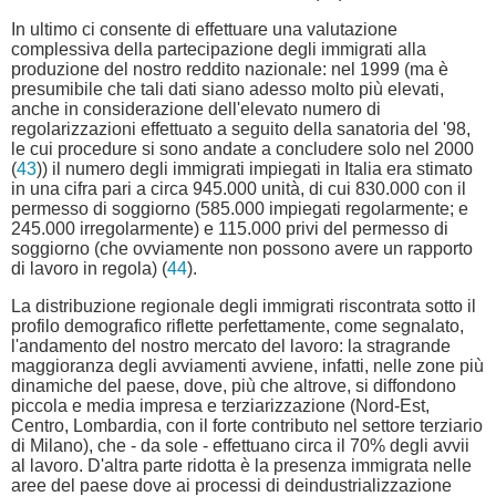
In ultimo ci consente di effettuare una valutazione
complessiva della partecipazione degli immigrati alla
produzione del nostro reddito nazionale: nel 1999 (ma è
presumibile che tali dati siano adesso molto più elevati,
anche in considerazione dell'elevato numero di
regolarizzazioni effettuato a seguito della sanatoria del '98,
le cui procedure si sono andate a concludere solo nel 2000
(
43
)) il numero degli immigrati impiegati in Italia era stimato
in una cifra pari a circa 945.000 unità, di cui 830.000 con il
permesso di soggiorno (585.000 impiegati regolarmente; e
245.000 irregolarmente) e 115.000 privi del permesso di
soggiorno (che ovviamente non possono avere un rapporto
di lavoro in regola) (
44
).
La distribuzione regionale degli immigrati riscontrata sotto il
profilo demografico riflette perfettamente, come segnalato,
l'andamento del nostro mercato del lavoro: la stragrande
maggioranza degli avviamenti avviene, infatti, nelle zone più
dinamiche del paese, dove, più che altrove, si diffondono
piccola e media impresa e terziarizzazione (Nord-Est,
Centro, Lombardia, con il forte contributo nel settore terziario
di Milano), che - da sole - effettuano circa il 70% degli avvii
al lavoro. D'altra parte ridotta è la presenza immigrata nelle
aree del paese dove ai processi di deindustrializzazione