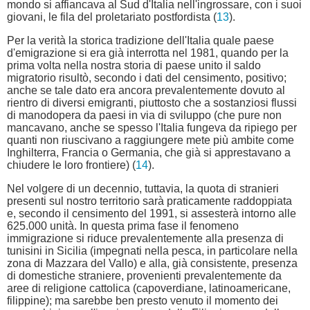
mondo si affiancava al Sud d'Italia nell'ingrossare, con i suoi
giovani, le fila del proletariato postfordista (
13
).
Per la verità la storica tradizione dell'Italia quale paese
d'emigrazione si era già interrotta nel 1981, quando per la
prima volta nella nostra storia di paese unito il saldo
migratorio risultò, secondo i dati del censimento, positivo;
anche se tale dato era ancora prevalentemente dovuto al
rientro di diversi emigranti, piuttosto che a sostanziosi flussi
di manodopera da paesi in via di sviluppo (che pure non
mancavano, anche se spesso l'Italia fungeva da ripiego per
quanti non riuscivano a raggiungere mete più ambite come
Inghilterra, Francia o Germania, che già si apprestavano a
chiudere le loro frontiere) (
14
).
Nel volgere di un decennio, tuttavia, la quota di stranieri
presenti sul nostro territorio sarà praticamente raddoppiata
e, secondo il censimento del 1991, si assesterà intorno alle
625.000 unità. In questa prima fase il fenomeno
immigrazione si riduce prevalentemente alla presenza di
tunisini in Sicilia (impegnati nella pesca, in particolare nella
zona di Mazzara del Vallo) e alla, già consistente, presenza
di domestiche straniere, provenienti prevalentemente da
aree di religione cattolica (capoverdiane, latinoamericane,
filippine); ma sarebbe ben presto venuto il momento dei