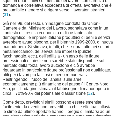
squilibri quantitativi sul mercato del lavoro, con carenza di
domanda e correlativa eccedenza di offerta lavorativa che è
presumibile ritenere si dirigerà verso i lavoratori stranieri
(
31
).
Già nel '98, del resto, un'indagine condotta da Union-
Camere e dal Ministero del Lavoro, segnalava come in un
contesto di crescita economica e di costante calo
demografico, le imprese italiane produttrici di beni e servizi
avrebbero avuto bisogno, per il biennio 1999-2000, di nuova
manodopera. Si stimava, infatti, che - soprattutto nei settori:
metalmeccanico, dei servizi alle imprese (pulizie,
facchinaggio, ecc.), dell'edilizia - un terzo delle figure
professionali richieste non sarebbe stato disponibile sul
mercato della forza lavoro autoctona e ciò avrebbe
riguardato in particolare figure professionali non qualificate,
utili per i lavori più faticosi e meno remunerativi.
Restringendo il fuoco dell'analisi sulle aree
economicamente più dinamiche del paese (il Centro-Nord
Est), poi, l'indagine stimava il fabbisogno di manodopera in
circa il 70%-90% del potenziale d'assunzione (
32
).
Come detto, previsioni simili possono essere smentite
facilmente da eventi non prevedibili a chi le effettua, tuttavia
le stime da ultimo riportate hanno il pregio di limitarsi ad un