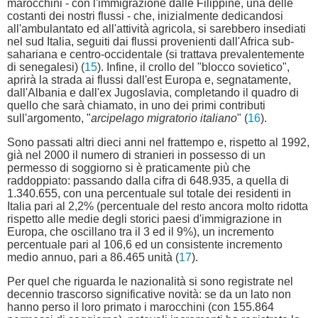
marocchini - con l'immigrazione dalle Filippine, una delle
costanti dei nostri flussi - che, inizialmente dedicandosi
all'ambulantato ed all'attività agricola, si sarebbero insediati
nel sud Italia, seguiti dai flussi provenienti dall'Africa sub-
sahariana e centro-occidentale (si trattava prevalentemente
di senegalesi) (
15
). Infine, il crollo del "blocco sovietico",
aprirà la strada ai flussi dall'est Europa e, segnatamente,
dall'Albania e dall'ex Jugoslavia, completando il quadro di
quello che sarà chiamato, in uno dei primi contributi
sull'argomento, "
arcipelago migratorio italiano
" (
16
).
Sono passati altri dieci anni nel frattempo e, rispetto al 1992,
già nel 2000 il numero di stranieri in possesso di un
permesso di soggiorno si è praticamente più che
raddoppiato: passando dalla cifra di 648.935, a quella di
1.340.655, con una percentuale sul totale dei residenti in
Italia pari al 2,2% (percentuale del resto ancora molto ridotta
rispetto alle medie degli storici paesi d'immigrazione in
Europa, che oscillano tra il 3 ed il 9%), un incremento
percentuale pari al 106,6 ed un consistente incremento
medio annuo, pari a 86.465 unità (
17
).
Per quel che riguarda le nazionalità si sono registrate nel
decennio trascorso significative novità: se da un lato non
hanno perso il loro primato i marocchini (con 155.864