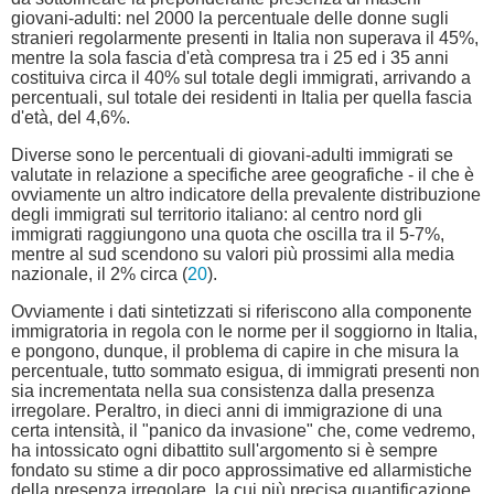
giovani-adulti: nel 2000 la percentuale delle donne sugli
stranieri regolarmente presenti in Italia non superava il 45%,
mentre la sola fascia d'età compresa tra i 25 ed i 35 anni
costituiva circa il 40% sul totale degli immigrati, arrivando a
percentuali, sul totale dei residenti in Italia per quella fascia
d'età, del 4,6%.
Diverse sono le percentuali di giovani-adulti immigrati se
valutate in relazione a specifiche aree geografiche - il che è
ovviamente un altro indicatore della prevalente distribuzione
degli immigrati sul territorio italiano: al centro nord gli
immigrati raggiungono una quota che oscilla tra il 5-7%,
mentre al sud scendono su valori più prossimi alla media
nazionale, il 2% circa (
20
).
Ovviamente i dati sintetizzati si riferiscono alla componente
immigratoria in regola con le norme per il soggiorno in Italia,
e pongono, dunque, il problema di capire in che misura la
percentuale, tutto sommato esigua, di immigrati presenti non
sia incrementata nella sua consistenza dalla presenza
irregolare. Peraltro, in dieci anni di immigrazione di una
certa intensità, il "panico da invasione" che, come vedremo,
ha intossicato ogni dibattito sull'argomento si è sempre
fondato su stime a dir poco approssimative ed allarmistiche
della presenza irregolare, la cui più precisa quantificazione