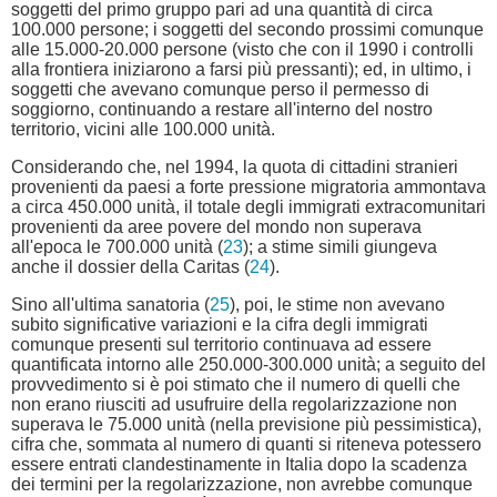
soggetti del primo gruppo pari ad una quantità di circa
100.000 persone; i soggetti del secondo prossimi comunque
alle 15.000-20.000 persone (visto che con il 1990 i controlli
alla frontiera iniziarono a farsi più pressanti); ed, in ultimo, i
soggetti che avevano comunque perso il permesso di
soggiorno, continuando a restare all'interno del nostro
territorio, vicini alle 100.000 unità.
Considerando che, nel 1994, la quota di cittadini stranieri
provenienti da paesi a forte pressione migratoria ammontava
a circa 450.000 unità, il totale degli immigrati extracomunitari
provenienti da aree povere del mondo non superava
all'epoca le 700.000 unità (
23
); a stime simili giungeva
anche il dossier della Caritas (
24
).
Sino all'ultima sanatoria (
25
), poi, le stime non avevano
subito significative variazioni e la cifra degli immigrati
comunque presenti sul territorio continuava ad essere
quantificata intorno alle 250.000-300.000 unità; a seguito del
provvedimento si è poi stimato che il numero di quelli che
non erano riusciti ad usufruire della regolarizzazione non
superava le 75.000 unità (nella previsione più pessimistica),
cifra che, sommata al numero di quanti si riteneva potessero
essere entrati clandestinamente in Italia dopo la scadenza
dei termini per la regolarizzazione, non avrebbe comunque