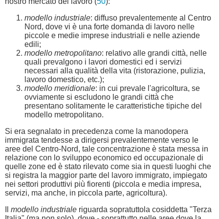
nostro mercato del lavoro (
50
):
modello industriale
: diffuso prevalentemente al Centro
Nord, dove vi è una forte domanda di lavoro nelle
piccole e medie imprese industriali e nelle aziende
edili;
modello metropolitano
: relativo alle grandi città, nelle
quali prevalgono i lavori domestici ed i servizi
necessari alla qualità della vita (ristorazione, pulizia,
lavoro domestico, etc.);
modello meridionale
: in cui prevale l'agricoltura, se
ovviamente si escludono le grandi città che
presentano solitamente le caratteristiche tipiche del
modello metropolitano.
Si era segnalato in precedenza come la manodopera
immigrata tendesse a dirigersi prevalentemente verso le
aree del Centro-Nord, tale concentrazione è stata messa in
relazione con lo sviluppo economico ed occupazionale di
quelle zone ed è stato rilevato come sia in questi luoghi che
si registra la maggior parte del lavoro immigrato, impiegato
nei settori produttivi più fiorenti (piccola e media impresa,
servizi, ma anche, in piccola parte, agricoltura).
Il
modello industriale
riguarda sopratuttola cosiddetta "Terza
Italia" (ma non solo), dove - soprattutto nelle aree dove la