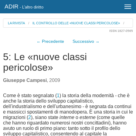
ADIR
- L'altro diritto
LA RIVISTA
/
IL CONTROLLO DELLE «NUOVE CLASSI PERICOLOSE»
/
ISSN 1827-0565
← Precedente
Successivo →
5: Le «nuove classi
pericolose»
Giuseppe Campesi
, 2009
Come è stato segnalato (
1
) la storia della modernità - che è
anche la storia dello sviluppo capitalistico,
dell'industrialismo e dell'urbanesimo - è segnata da continui
e massicci spostamenti di manodopera. È una storia in cui le
migrazioni (
2
), siano state
interne
o
esterne
(come quelle
che hanno riguardato numerosi nostri concittadini), hanno
avuto un ruolo di primo piano: tanto sotto il profilo dello
sviluppo capitalistico, consentendo al capitale la