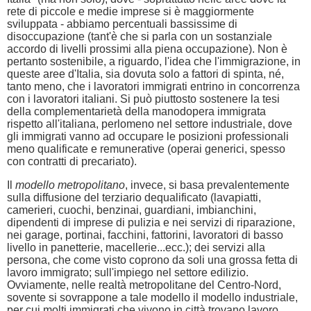
rete di piccole e medie imprese si è maggiormente
sviluppata - abbiamo percentuali bassissime di
disoccupazione (tant'è che si parla con un sostanziale
accordo di livelli prossimi alla piena occupazione). Non è
pertanto sostenibile, a riguardo, l'idea che l'immigrazione, in
queste aree d'Italia, sia dovuta solo a fattori di spinta, né,
tanto meno, che i lavoratori immigrati entrino in concorrenza
con i lavoratori italiani. Si può piuttosto sostenere la tesi
della complementarietà della manodopera immigrata
rispetto all'italiana, perlomeno nel settore industriale, dove
gli immigrati vanno ad occupare le posizioni professionali
meno qualificate e remunerative (operai generici, spesso
con contratti di precariato).
Il
modello metropolitano
, invece, si basa prevalentemente
sulla diffusione del terziario dequalificato (lavapiatti,
camerieri, cuochi, benzinai, guardiani, imbianchini,
dipendenti di imprese di pulizia e nei servizi di riparazione,
nei garage, portinai, facchini, fattorini, lavoratori di basso
livello in panetterie, macellerie...ecc.); dei servizi alla
persona, che come visto coprono da soli una grossa fetta di
lavoro immigrato; sull'impiego nel settore edilizio.
Ovviamente, nelle realtà metropolitane del Centro-Nord,
sovente si sovrappone a tale modello il modello industriale,
per cui molti immigrati che vivono in città trovano lavoro