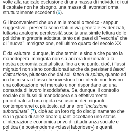
volte alla radicale esclusione di una massa di individui di cui
il capitale non ha bisogno, una massa di lavoratori ormai
strutturalmente eccedenti (
6
).
Gli inconvenienti che un simile modello teorico - seppur
suggestivo - presenta sono stati in via generale evidenziati,
tuttavia analoghe perplessità suscita una simile lettura delle
politiche migratorie adottate, tanto dai paesi di "vecchia" che
di "nuova" immigrazione, nell'ultimo quarto del secolo XX.
È da valutare, dunque, in che termini e sino a che punto la
manodopera immigrata non sia ancora funzionale alla
nostra economia capitalistica, fino a che punto, cioè, i flussi
migratori non siano condizionati anche da persistenti
fattori
d'attrazione
, piuttosto che dai soli
fattori di spinta
, quanto ed
in che misura i flussi che investono l'occidente non trovino
una collocazione nel mercato e non rispondano ad una
domanda di lavoro insoddisfatta. Se, dunque, il controllo
sociale dei flussi di manodopera sia effettivamente
preordinato ad una rigida esclusione dei migranti
contemporanei o, piuttosto, ad una loro "
inclusione
subordinata
" (
7
), cioè ad un loro rigido disciplinamento che
sia in grado di selezionare quanti accettano uno status
d'integrazione economica privo di cittadinanza sociale e
politica (le post-moderne «classi laboriose») e quanti,