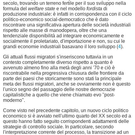
secolo, trovando un terreno fertile per il suo sviluppo nella
formula del
welfare state
e nel modello
fordista
di
produzione industriale: è infatti in corrispondenza con il ciclo
politico-economico social-democratico che è dato
riscontrare una significativa apertura delle società industriali
rispetto alle masse di manodopera, oltre che una
tendenziale disponibilità ad integrare economicamente e
socialmente il proletariato, d'importazione e non, su cui le
grandi economie industriali basavano il loro sviluppo (
4
).
Gli attuali flussi migratori s'inseriscono tuttavia in un
contesto completamente diverso rispetto a quanto è
avvenuto almeno fino alla metà degli anni '70 e ciò è
riscontrabile nella progressiva chiusura delle frontiere da
parte dei paesi che storicamente sono stati la principale
meta dei flussi migratori, anche se ovviamente non è questo
l'unico segno del passaggio delle nostre democrazie
capitalistiche a quello che viene chiamato evo "post-
moderno".
Come visto nel precedente capitolo, un nuovo ciclo politico
economico si è avviato nell'ultimo quarto del XX secolo ed a
questo hanno fatto seguito corrispondenti adattamenti delle
strategie di controllo sociale. In particolare, secondo
l'interpretazione corrente del processo, la transizione ad un