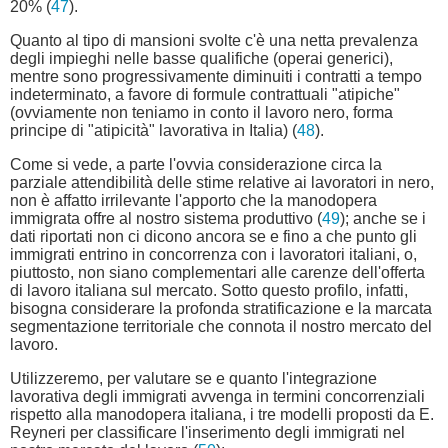
20% (
47
).
Quanto al tipo di mansioni svolte c'è una netta prevalenza
degli impieghi nelle basse qualifiche (operai generici),
mentre sono progressivamente diminuiti i contratti a tempo
indeterminato, a favore di formule contrattuali "atipiche"
(ovviamente non teniamo in conto il lavoro nero, forma
principe di "atipicità" lavorativa in Italia) (
48
).
Come si vede, a parte l'ovvia considerazione circa la
parziale attendibilità delle stime relative ai lavoratori in nero,
non è affatto irrilevante l'apporto che la manodopera
immigrata offre al nostro sistema produttivo (
49
); anche se i
dati riportati non ci dicono ancora se e fino a che punto gli
immigrati entrino in concorrenza con i lavoratori italiani, o,
piuttosto, non siano complementari alle carenze dell'offerta
di lavoro italiana sul mercato. Sotto questo profilo, infatti,
bisogna considerare la profonda stratificazione e la marcata
segmentazione territoriale che connota il nostro mercato del
lavoro.
Utilizzeremo, per valutare se e quanto l'integrazione
lavorativa degli immigrati avvenga in termini concorrenziali
rispetto alla manodopera italiana, i tre modelli proposti da E.
Reyneri per classificare l'inserimento degli immigrati nel