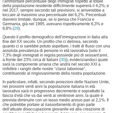
l'ammontare percentuale degli immigrati rispetto al totale
della popolazione residente difficilmente supererà il 4,2%; e
nel 2017, sempre secondo tali previsioni, si arriverebbe a
toccare al massimo una percentuale del 6,2%. Percentuali
davvero limitate, dunque, se si pensa che Francia e
Germania, già nel 1995, avevano rispettivamente 6,3% e
8,8% (
29
).
Questo il profilo demografico dell'immigrazione in Italia alla
fine del XX secolo. Un profilo che ci delinea, secondo
quanto ci si sarebbe potuto aspettare, i tratti di flussi con una
assoluta prevalenza di persone in età lavorativa (solo il
7,3% degli immigrati in regola possiede più di sessant'anni,
a fronte del 23% circa di Italiani (
30
)), evidenziandoci quale
sarà la componente umana che andrà nel secolo XXI a
rinfoltire i ranghi delle nostre "classi laboriose",
contribuendo al ringiovanimento della nostra popolazione.
In particolare, infatti, secondo proiezioni delle Nazioni Unite,
nei prossimi venti anni la popolazione italiana in età
lavorativa sarà in progressivo decremento e soprattutto la
fascia d'età che va dai venti ai ventinove anni, la quale è
prevista diminuire con un tasso medio annuo pari al 2,1%. Il
che potrebbe portare al riassorbimento di gran parte
dell'attuale disoccupazione giovanile ed alla creazione di