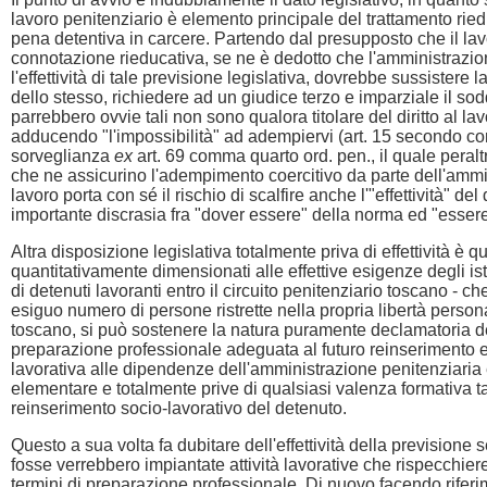
lavoro penitenziario è elemento principale del trattamento riedu
pena detentiva in carcere. Partendo dal presupposto che il lavo
connotazione rieducativa, se ne è dedotto che l'amministrazion
l'effettività di tale previsione legislativa, dovrebbe sussistere l
dello stesso, richiedere ad un giudice terzo e imparziale il sodd
parrebbero ovvie tali non sono qualora titolare del diritto al la
adducendo "l'impossibilità" ad adempiervi (art. 15 secondo comma
sorveglianza
ex
art. 69 comma quarto ord. pen., il quale per
che ne assicurino l'adempimento coercitivo da parte dell'ammin
lavoro porta con sé il rischio di scalfire anche l'"effettività"
importante discrasia fra "dover essere" della norma ed "essere
Altra disposizione legislativa totalmente priva di effettività 
quantitativamente dimensionati alle effettive esigenze degli isti
di detenuti lavoranti entro il circuito penitenziario toscano - 
esiguo numero di persone ristrette nella propria libertà persona
toscano, si può sostenere la natura puramente declamatoria del
preparazione professionale adeguata al futuro reinserimento en
lavorativa alle dipendenze dell'amministrazione penitenziaria ed a
elementare e totalmente prive di qualsiasi valenza formativa t
reinserimento socio-lavorativo del detenuto.
Questo a sua volta fa dubitare dell'effettività della previsione 
fosse verrebbero impiantate attività lavorative che rispecchier
termini di preparazione professionale. Di nuovo facendo riferi