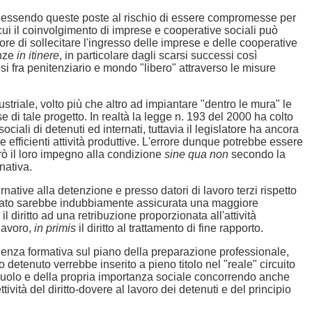
ere, essendo queste poste al rischio di essere compromesse per
ui il coinvolgimento di imprese e cooperative sociali può
ore di sollecitare l'ingresso delle imprese e delle cooperative
enze
in itinere
, in particolare dagli scarsi successi così
i fra penitenziario e mondo "libero" attraverso le misure
ustriale, volto più che altro ad impiantare "dentro le mura" le
e di tale progetto. In realtà la legge n. 193 del 2000 ha colto
iali di detenuti ed internati, tuttavia il legislatore ha ancora
efficienti attività produttive. L'errore dunque potrebbe essere
rò il loro impegno alla condizione
sine qua non
secondo la
nativa.
ernative alla detenzione e presso datori di lavoro terzi rispetto
un lato sarebbe indubbiamente assicurata una maggiore
e il diritto ad una retribuzione proporzionata all'attività
 lavoro,
in primis
il diritto al trattamento di fine rapporto.
alenza formativa sul piano della preparazione professionale,
o detenuto verrebbe inserito a pieno titolo nel "reale" circuito
 ruolo e della propria importanza sociale concorrendo anche
ività del diritto-dovere al lavoro dei detenuti e del principio