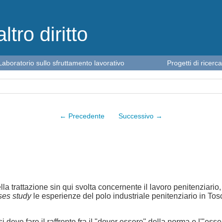
altro diritto
Laboratorio sullo sfruttamento lavorativo
Progetti di ricerca
← Precedente
Successivo →
lla trattazione sin qui svolta concernente il lavoro penitenziario
ses study
le esperienze del polo industriale penitenziario in T
 deve fare il raffronto fra il "dover essere" della norma e l'"essere