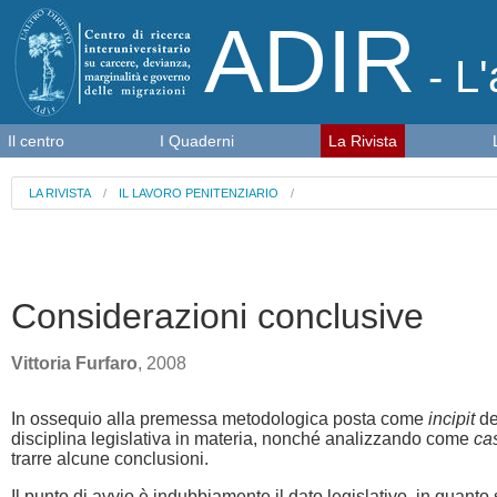
ADIR
- L'
Il centro
I Quaderni
La Rivista
LA RIVISTA
/
IL LAVORO PENITENZIARIO
/
Considerazioni conclusive
Vittoria Furfaro
, 2008
In ossequio alla premessa metodologica posta come
incipit
de
disciplina legislativa in materia, nonché analizzando come
ca
trarre alcune conclusioni.
Il punto di avvio è indubbiamente il dato legislativo, in quanto si