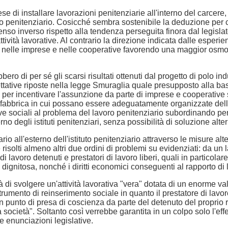
prese di installare lavorazioni penitenziarie all'interno del carc
do penitenziario. Cosicché sembra sostenibile la deduzione per c
enso inverso rispetto alla tendenza perseguita finora dal legislat
 attività lavorative. Al contrario la direzione indicata dalle esperi
re nelle imprese e nelle cooperative favorendo una maggior osmos
ero di per sé gli scarsi risultati ottenuti dal progetto di polo ind
pettative riposte nella legge Smuraglia quale presupposto alla bas
 per incentivare l'assunzione da parte di imprese e cooperative soc
e-fabbrica in cui possano essere adeguatamente organizzate delle 
tive sociali al problema del lavoro penitenziario subordinando pe
no degli istituti penitenziari, senza possibilità di soluzione alter
rio all'esterno dell'istituto penitenziario attraverso le misure alt
risolti almeno altri due ordini di problemi su evidenziati: da 
 di lavoro detenuti e prestatori di lavoro liberi, quali in particolar
e dignitosa, nonché i diritti economici conseguenti al rapporto di
 di svolgere un'attività lavorativa "vera" dotata di un enorme v
trumento di reinserimento sociale in quanto il prestatore di lavor
in punto di presa di coscienza da parte del detenuto del proprio
ocietà". Soltanto così verrebbe garantita in un colpo solo l'effett
ie enunciazioni legislative.