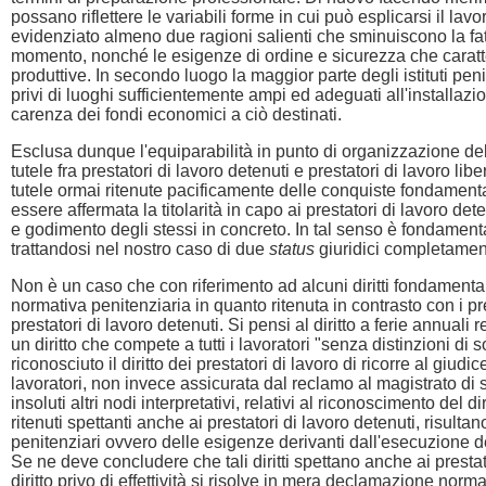
possano riflettere le variabili forme in cui può esplicarsi il l
evidenziato almeno due ragioni salienti che sminuiscono la fatti
momento, nonché le esigenze di ordine e sicurezza che caratteri
produttive. In secondo luogo la maggior parte degli istituti pen
privi di luoghi sufficientemente ampi ed adeguati all'installa
carenza dei fondi economici a ciò destinati.
Esclusa dunque l'equiparabilità in punto di organizzazione del la
tutele fra prestatori di lavoro detenuti e prestatori di lavoro li
tutele ormai ritenute pacificamente delle conquiste fondamental
essere affermata la titolarità in capo ai prestatori di lavoro dete
e godimento degli stessi in concreto. In tal senso è fondamentale
trattandosi nel nostro caso di due
status
giuridici completamen
Non è un caso che con riferimento ad alcuni diritti fondamentali, 
normativa penitenziaria in quanto ritenuta in contrasto con i prec
prestatori di lavoro detenuti. Si pensi al diritto a ferie annuali 
un diritto che compete a tutti i lavoratori "senza distinzioni d
riconosciuto il diritto dei prestatori di lavoro di ricorre al giud
lavoratori, non invece assicurata dal reclamo al magistrato d
insoluti altri nodi interpretativi, relativi al riconoscimento de
ritenuti spettanti anche ai prestatori di lavoro detenuti, risul
penitenziari ovvero delle esigenze derivanti dall'esecuzione de
Se ne deve concludere che tali diritti spettano anche ai presta
diritto privo di effettività si risolve in mera declamazione norma