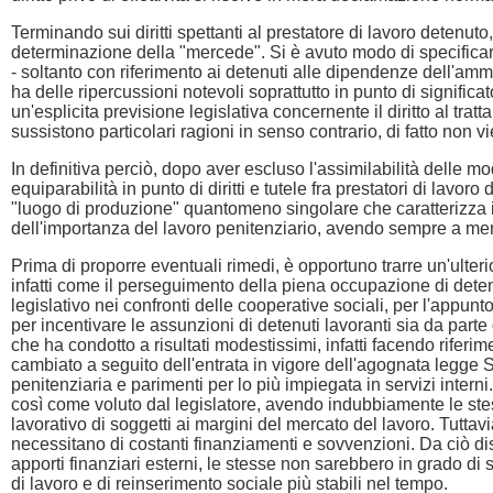
Terminando sui diritti spettanti al prestatore di lavoro detenuto
determinazione della "mercede". Si è avuto modo di specificare
- soltanto con riferimento ai detenuti alle dipendenze dell'ammi
ha delle ripercussioni notevoli soprattutto in punto di signific
un'esplicita previsione legislativa concernente il diritto al tra
sussistono particolari ragioni in senso contrario, di fatto non v
In definitiva perciò, dopo aver escluso l'assimilabilità delle m
equiparabilità in punto di diritti e tutele fra prestatori di lavor
"luogo di produzione" quantomeno singolare che caratterizza il
dell'importanza del lavoro penitenziario, avendo sempre a ment
Prima di proporre eventuali rimedi, è opportuno trarre un'ulterio
infatti come il perseguimento della piena occupazione di detenut
legislativo nei confronti delle cooperative sociali, per l'appunto
per incentivare le assunzioni di detenuti lavoranti sia da parte
che ha condotto a risultati modestissimi, infatti facendo rifer
cambiato a seguito dell'entrata in vigore dell'agognata legge 
penitenziaria e parimenti per lo più impiegata in servizi intern
così come voluto dal legislatore, avendo indubbiamente le ste
lavorativo di soggetti ai margini del mercato del lavoro. Tutta
necessitano di costanti finanziamenti e sovvenzioni. Da ciò dis
apporti finanziari esterni, le stesse non sarebbero in grado d
di lavoro e di reinserimento sociale più stabili nel tempo.