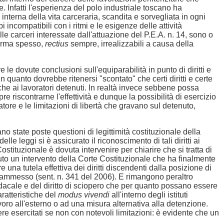
. Infatti l'esperienza del polo industriale toscano ha
interna della vita carceraria, scandita e sorvegliata in ogni
ncompatibili con i ritmi e le esigenze delle attività
le carceri interessate dall'attuazione del P.E.A. n. 14, sono o
norma spesso,
rectius
sempre, irrealizzabili a causa della
le dovute conclusioni sull'equiparabilità in punto di diritti e
in quanto dovrebbe ritenersi "scontato" che certi diritti e certe
che ai lavoratori detenuti. In realtà invece sebbene possa
re riscontrarne l'effettività e dunque la possibilità di esercizio
atore e le limitazioni di libertà che gravano sul detenuto,
ano state poste questioni di legittimità costituzionale della
le leggi si è assicurato il riconoscimento di tali diritti ai
 Costituzionale è dovuta intervenire per chiarire che si tratta di
avuto un intervento della Corte Costituzionale che ha finalmente
re una tutela effettiva dei diritti discendenti dalla posizione di
a ammesso (sent. n. 341 del 2006). E rimangono peraltro
 sindacale e del diritto di sciopero che per quanto possano essere
aratteristiche del
modus vivendi
all'interno degli istituti
voro all'esterno o ad una misura alternativa alla detenzione.
re esercitati se non con notevoli limitazioni: è evidente che un