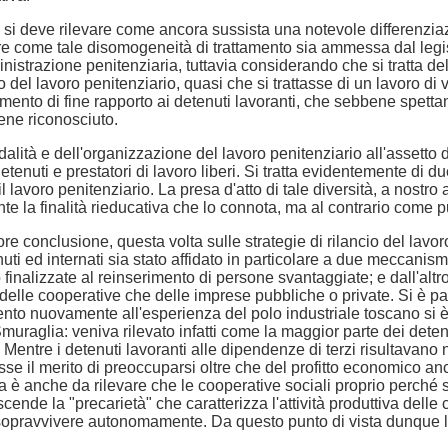
, si deve rilevare come ancora sussista una notevole differenziazio
 come tale disomogeneità di trattamento sia ammessa dal legislat
nistrazione penitenziaria, tuttavia considerando che si tratta de
ato del lavoro penitenziario, quasi che si trattasse di un lavoro 
ttamento di fine rapporto ai detenuti lavoranti, che sebbene spett
iene riconosciuto.
odalità e dell'organizzazione del lavoro penitenziario all'assetto
o detenuti e prestatori di lavoro liberi. Si tratta evidentemente di 
 lavoro penitenziario. La presa d'atto di tale diversità, a nostr
e la finalità rieducativa che lo connota, ma al contrario come pu
re conclusione, questa volta sulle strategie di rilancio del lavor
i ed internati sia stato affidato in particolare a due meccanismi 
 finalizzate al reinserimento di persone svantaggiate; e dall'altro
 delle cooperative che delle imprese pubbliche o private. Si è par
imento nuovamente all'esperienza del polo industriale toscano si 
Smuraglia: veniva rilevato infatti come la maggior parte dei det
i. Mentre i detenuti lavoranti alle dipendenze di terzi risultavano
sse il merito di preoccuparsi oltre che del profitto economico
via è anche da rilevare che le cooperative sociali proprio perché 
cende la "precarietà" che caratterizza l'attività produttiva delle
i sopravvivere autonomamente. Da questo punto di vista dunque l