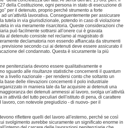
. 27 della Costituzione, ogni persona in stato di esecuzione di
go" per il detenuto, proprio perché strumento a forte
e ad un'attività lavorativa. Conseguentemente per assicurare
ne la tutela in via giurisdizionale, potendo in caso di violazione
utela in via meramente risarcitoria. Queste considerazioni che
iaria può facilmente sottrarsi all'onere cui è gravata
rita al detenuto consiste nel reclamo al magistrato di
 meramente declamatoria non essendo affiancata da strumenti
a previsione secondo cui ai detenuti deve essere assicurato il
rieducazione del condannato. Questa è sicuramente la più
zione penitenziaria devono essere qualitativamente e
 uno sguardo alle risultanze statistiche concernenti il
quantum
me a livello nazionale - per rendersi conto che soltanto un
a base delle rilevazioni concernenti il polo industriale
rganizzato in maniera tale da far acquisire ai detenuti una
 maggioranza dei detenuti ammessi al lavoro, svolga un'attività
 attività del tutto peculiari dell'istituto di pena, di carattere
lavoro, con notevole pregiudizio - di nuovo- per il
evono riflettere quelli del lavoro all'esterno, perché se così
il cui svolgimento avrebbe sicuramente un significato enorme in
 all'interno del carcere delle lavorazioni penitenziarie che