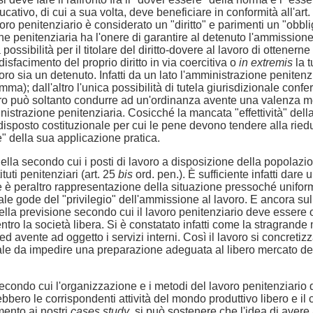
cativo, di cui a sua volta, deve beneficiare in conformità all'art
ro penitenziario è considerato un "diritto" e parimenti un "obbli
e penitenziaria ha l'onere di garantire al detenuto l'ammission
a possibilità per il titolare del diritto-dovere al lavoro di ottener
isfacimento del proprio diritto in via coercitiva o
in extremis
la t
voro sia un detenuto. Infatti da un lato l'amministrazione penitenz
); dall'altro l'unica possibilità di tutela giurisdizionale confe
altro può soltanto condurre ad un'ordinanza avente una valenza
istrazione penitenziaria. Cosicché la mancata "effettività" dell
 del disposto costituzionale per cui le pene devono tendere alla 
" della sua applicazione pratica.
è quella secondo cui i posti di lavoro a disposizione della popola
tuti penitenziari (art. 25
bis
ord. pen.). È sufficiente infatti dare
che è peraltro rappresentazione della situazione pressoché unifor
le gode del "privilegio" dell'ammissione al lavoro. E ancora sull
la previsione secondo cui il lavoro penitenziario deve essere o
tro la società libera. Si è constatato infatti come la stragrande
vente ad oggetto i servizi interni. Così il lavoro si concretizza in
ale da impedire una preparazione adeguata al libero mercato del 
secondo cui l'organizzazione e i metodi del lavoro penitenziario d
ebbero le corrispondenti attività del mondo produttivo libero e 
mento ai nostri
cases study
, si può sostenere che l'idea di avere