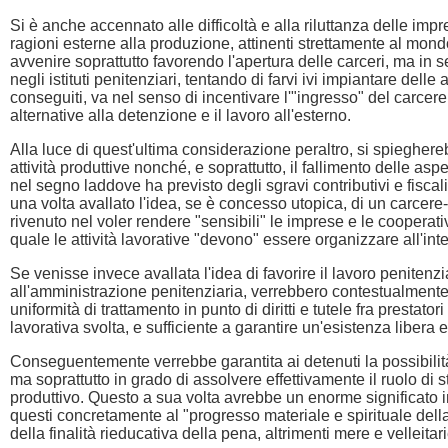
Si è anche accennato alle difficoltà e alla riluttanza delle im
ragioni esterne alla produzione, attinenti strettamente al mon
avvenire soprattutto favorendo l'apertura delle carceri, ma in s
negli istituti penitenziari, tentando di farvi ivi impiantare delle
conseguiti, va nel senso di incentivare l'"ingresso" del carce
alternative alla detenzione e il lavoro all'esterno.
Alla luce di quest'ultima considerazione peraltro, si spiegherebb
attività produttive nonché, e soprattutto, il fallimento delle as
nel segno laddove ha previsto degli sgravi contributivi e fiscali
una volta avallato l'idea, se è concesso utopica, di un carcer
rivenuto nel voler rendere "sensibili" le imprese e le coopera
quale le attività lavorative "devono" essere organizzare all'inter
Se venisse invece avallata l'idea di favorire il lavoro penitenzia
all'amministrazione penitenziaria, verrebbero contestualmente 
uniformità di trattamento in punto di diritti e tutele fra prestatori
lavorativa svolta, e sufficiente a garantire un'esistenza libera 
Conseguentemente verrebbe garantita ai detenuti la possibilità
ma soprattutto in grado di assolvere effettivamente il ruolo di s
produttivo. Questo a sua volta avrebbe un enorme significato 
questi concretamente al "progresso materiale e spirituale della s
della finalità rieducativa della pena, altrimenti mere e velleitar