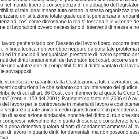
avoro nel mondo libero è conseguenza di un abbaglio del legislatore
bilità di tale idea: innanzitutto ostano la stessa organizzazione 
zzano un'istituzione totale quale quella penitenziaria, entrambi i
itenziari, così come dimostrano la realtà toscana e le vicende del
zione di lavorazioni ovvero necessitano di interventi di messa a 
voro penitenziario con l'assetto del lavoro libero, occorre trarre 
beri. In linea teorica non verrebbe neppure da porsi tale problema 
i ed irrinunciabili per qualsiasi prestatore di lavoro spettino an
nuti dei diritti fondamentali dei lavoratori
tout court
, occorre semp
 una valutazione di compatibilità fra il diritto vantato dal lavor
te sovrapposti.
riconosciuti e garantiti dalla Costituzione a tutti i lavoratori, si
etti costituzionali e che soltanto con un intervento del giudice del
retribuite di cui all'art. 36 Cost., con riferimento al quale la Corte
i sorta" (sent. n. 158 del 2001). Parimenti soltanto nel 2006 si è 
ice del lavoro per le controversie in materia di lavoro e così ottene
i sorveglianza quale unico rimedio giurisdizionale in precedenz
l diritto di associazione sindacale, nonché del diritto di riunione
tano compressi notevolmente in punto di esercizio considerate le c
lla pena detentiva qualora si tratti di condannati ammessi al la
tori di lavoro in quanto diritti fondamentali, ma non possono esse
tiva.