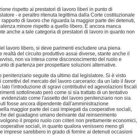
ne rispetto ai prestatori di lavoro liberi in punto di
ore - e peraltro ritenuta legittima dalla Corte costituzionale
l rapporto di lavoro che riguarda la maggior parte dei detenuti,
di valenza minore rispetto a quello libero. E ancora manca
ante anche a tale categoria di prestatori di lavoro in quanto non
 del lavoro libero, si deve parimenti escludere una piena
due realtà del circuito produttivo assai diverse, stante anche il
o avviso, non va intesa come disconoscimento del ruolo e
nto di partenza per prospettare soluzioni alternative.
o penitenziario seguite da ultimo dal legislatore. Si è visto
correttivi del mercato del lavoro carcerario: da un lato il
favor
 lato l'introduzione di sgravi contributivi ed agevolazioni fiscali
imenti sottolineato però come si sia trattato di un tentativo
è evidenziato come l'assetto del lavoro penitenziario non sia
enuti fosse ancora dipendente dall'amministrazione
 nella maggior parte dei casi impiegati da cooperative sociali,
 anche del guadagno umano derivante dal reinserimento
svolgono il proprio ruolo con criteri non prettamente economici,
 cooperative sociali, in quanto qualora venissero meno gli
e imprese sarebbero in grado di fornire ai detenuti occasioni