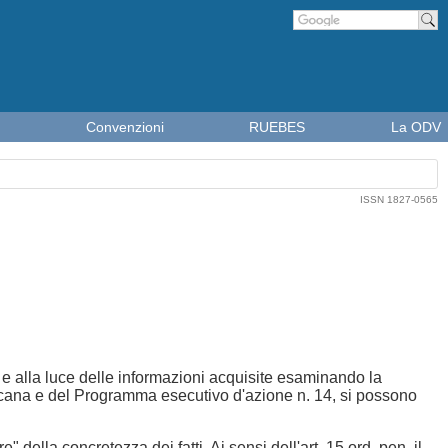
Cer
Convenzioni
RUEBES
La ODV
ISSN 1827-0565
, e alla luce delle informazioni acquisite esaminando la
oscana e del Programma esecutivo d'azione n. 14, si possono
" della concretezza dei fatti. Ai sensi dell'art. 15 ord. pen. il