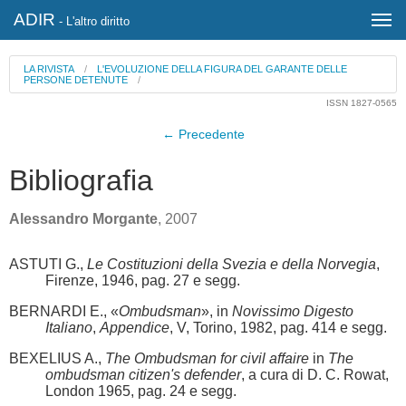
ADIR
- L'altro diritto
LA RIVISTA
/
L'EVOLUZIONE DELLA FIGURA DEL GARANTE DELLE
PERSONE DETENUTE
/
ISSN 1827-0565
← Precedente
Bibliografia
Alessandro Morgante
, 2007
ASTUTI G.,
Le Costituzioni della Svezia e della Norvegia
,
Firenze, 1946, pag. 27 e segg.
BERNARDI E., «
Ombudsman
», in
Novissimo Digesto
Italiano
,
Appendice
, V, Torino, 1982, pag. 414 e segg.
BEXELIUS A.,
The Ombudsman for civil affaire
in
The
ombudsman citizen's defender
, a cura di D. C. Rowat,
London 1965, pag. 24 e segg.