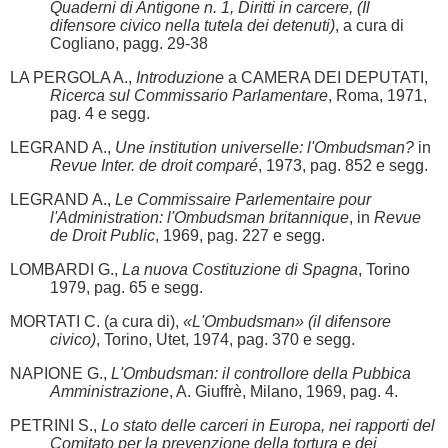
Quaderni di Antigone n. 1, Diritti in carcere, (Il
difensore civico nella tutela dei detenuti)
, a cura di
Cogliano, pagg. 29-38
LA PERGOLA A.,
Introduzione
a CAMERA DEI DEPUTATI,
Ricerca sul Commissario Parlamentare
, Roma, 1971,
pag. 4 e segg.
LEGRAND A.,
Une institution universelle: l'Ombudsman?
in
Revue Inter. de droit comparé
, 1973, pag. 852 e segg.
LEGRAND A.,
Le Commissaire Parlementaire pour
l'Administration: l'Ombudsman britannique
, in
Revue
de Droit Public
, 1969, pag. 227 e segg.
LOMBARDI G.,
La nuova Costituzione di Spagna
, Torino
1979, pag. 65 e segg.
MORTATI C. (a cura di),
«L'Ombudsman» (il difensore
civico)
, Torino, Utet, 1974, pag. 370 e segg.
NAPIONE G.,
L'Ombudsman: il controllore della Pubbica
Amministrazione
, A. Giuffrè, Milano, 1969, pag. 4.
PETRINI S.,
Lo stato delle carceri in Europa, nei rapporti del
Comitato per la prevenzione della tortura e dei