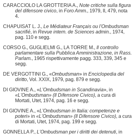
CARACCIOLO LA GROTTERIA A.,
Note critiche sulla figura
del difensore civico
, in
Foro Amm.
, 1979, II, 479, nota
4.
CHAPUISAT L. J.,
Le Médiateur Français ou l'Ombudsman
sacrifié
, in
Revue intern. de Sciences admin.
, 1974,
pag. 110 e segg.
CORSO G., GUGLIELMI G., LA TORRE M.,
Il controllo
parlamentare sulla Pubblica Amministrazione, in Rass.
Parlam.
, 1965 rispettivamente pagg. 333, 339, 345 e
segg.
DE VERGOTTINI G., «
Ombudsman
» in
Enciclopedia del
diritto
, Vol. XXIX, 1979, pag. 879 e segg.
DI GIOVINE A., «
L'Ombudsman in Scandinavia
», in
«L'Ombudsman» (Il Difensore Civico)
, a cura di
Mortati, Utet, 1974, pag. 16 e segg.
DI GIOVINE A., «
L'Ombudsman in Italia: competenze e
poteri
» in
«L'Ombudsman» (Il Difensore Civico)
, a cura
di Mortati, Utet, 1974, pag. 199 e segg.
GONNELLA P.,
L'Ombudsman per i diritti dei detenuti
, in