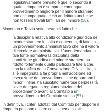
legislativamente previsto è quello secondo il
quale il rimpatrio è sempre e comunque il
provvedimento migliore per il minore straniero
non accompagnato: e ciò addirittura anche se
non fossero trovati familiari del minore (
56
).
Moyerson e Tarzia sottolineano il fatto che
la disciplina relativa alla condizione giuridica del
minore straniero in Italia è contenuta, di fatto, in
un provvedimento amministrativo che ha il valore
di circolare amministrativa. L'aver demandato a
tale fonte normativa la disciplina della
condizione giuridica del minore straniero ha
ridotto fortemente quella particolare tutela che,
con la ratifica della Convenzione O.N.U., l'Italia
si è impegnata a far propria nell'adozione ed
esecuzione dei provvedimenti che riguardano i
minori. Infine, ha suscitato numerose perplessità
l'aver delegato la regolamentazione del
procedimento avanti al Comitato a un
provvedimento del Comitato stesso (
57
).
In definitiva, i criteri adottati dal Comitato per disporre il
rimpatrio possono essere così schematizzati: