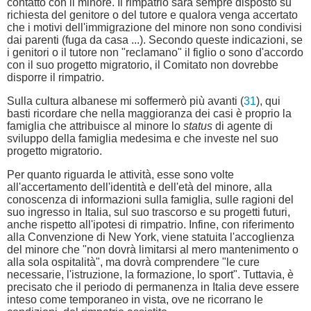
contatto con il minore. Il rimpatrio sarà sempre disposto su
richiesta del genitore o del tutore e qualora venga accertato
che i motivi dell'immigrazione del minore non sono condivisi
dai parenti (fuga da casa ...). Secondo queste indicazioni, se
i genitori o il tutore non "reclamano" il figlio o sono d'accordo
con il suo progetto migratorio, il Comitato non dovrebbe
disporre il rimpatrio.
Sulla cultura albanese mi soffermerò più avanti (
31
), qui
basti ricordare che nella maggioranza dei casi è proprio la
famiglia che attribuisce al minore lo
status
di agente di
sviluppo della famiglia medesima e che investe nel suo
progetto migratorio.
Per quanto riguarda le attività, esse sono volte
all'accertamento dell'identità e dell'età del minore, alla
conoscenza di informazioni sulla famiglia, sulle ragioni del
suo ingresso in Italia, sul suo trascorso e su progetti futuri,
anche rispetto all'ipotesi di rimpatrio. Infine, con riferimento
alla Convenzione di New York, viene statuita l'accoglienza
del minore che "non dovrà limitarsi al mero mantenimento o
alla sola ospitalità", ma dovrà comprendere "le cure
necessarie, l'istruzione, la formazione, lo sport". Tuttavia, è
precisato che il periodo di permanenza in Italia deve essere
inteso come temporaneo in vista, ove ne ricorrano le