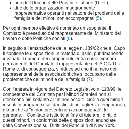
uno dell'Unione delle Province Italiane (U.P.I.);
due delle organizzazioni maggiormente
rappresentative operanti nel settore dei problemi della
famiglia e dei minori non accompagnati (
5
).
Per ogni membro effettivo è nominato un supplente. Il
Comitato è preseduto dal rappresentante del Ministero del
Lavoro e delle Politiche sociali (
6
).
In seguito all'emanazione della legge n. 189/02 che al Capo
II contiene le disposizioni in materia di asilo, pur rimanendo
invariato il numero dei componenti, entra come membro
permanente del Comitato il rappresentante dell'A.C.N.U.R. -
Roma e, di conseguenza, si riduce ad uno il numero dei
rappresentanti delle associazioni che si occupano delle
problematiche dei minori e della famiglia (
7
).
Con l'entrata in vigore del Decreto Legislativo n. 113/99, le
competenze del Comitato per i Minori Stranieri non si
riferiscono più soltanto ai "minori accolti" cioè a quei minori
inseriti in programmi solidaristici di accoglienza temporanea,
ma anche ai "minori presenti non accompagnati". In
generale, il Comitato è istituito al fine di tutelare i diritti di
questi minori, in conformità delle disposizioni enunciate
della Convenzione sui Diritti del Fanciullo di New York.