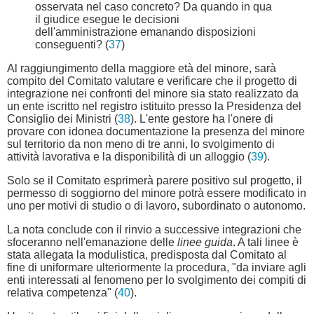
osservata nel caso concreto? Da quando in qua
il giudice esegue le decisioni
dell'amministrazione emanando disposizioni
conseguenti? (
37
)
Al raggiungimento della maggiore età del minore, sarà
compito del Comitato valutare e verificare che il progetto di
integrazione nei confronti del minore sia stato realizzato da
un ente iscritto nel registro istituito presso la Presidenza del
Consiglio dei Ministri (
38
). L'ente gestore ha l'onere di
provare con idonea documentazione la presenza del minore
sul territorio da non meno di tre anni, lo svolgimento di
attività lavorativa e la disponibilità di un alloggio (
39
).
Solo se il Comitato esprimerà parere positivo sul progetto, il
permesso di soggiorno del minore potrà essere modificato in
uno per motivi di studio o di lavoro, subordinato o autonomo.
La nota conclude con il rinvio a successive integrazioni che
sfoceranno nell'emanazione delle
linee guida
. A tali linee è
stata allegata la modulistica, predisposta dal Comitato al
fine di uniformare ulteriormente la procedura, "da inviare agli
enti interessati al fenomeno per lo svolgimento dei compiti di
relativa competenza" (
40
).