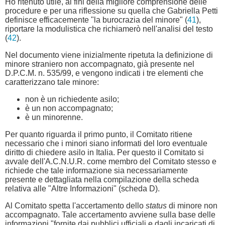
Ho ritenuto utile, ai fini della migliore comprensione delle
procedure e per una riflessione su quella che Gabriella Petti
definisce efficacemente "la burocrazia del minore" (
41
),
riportare la modulistica che richiamerò nell'analisi del testo
(
42
).
Nel documento viene inizialmente ripetuta la definizione di
minore straniero non accompagnato, già presente nel
D.P.C.M. n. 535/99, e vengono indicati i tre elementi che
caratterizzano tale minore:
non è un richiedente asilo;
è un non accompagnato;
è un minorenne.
Per quanto riguarda il primo punto, il Comitato ritiene
necessario che i minori siano informati del loro eventuale
diritto di chiedere asilo in Italia. Per questo il Comitato si
avvale dell'A.C.N.U.R. come membro del Comitato stesso e
richiede che tale informazione sia necessariamente
presente e dettagliata nella compilazione della scheda
relativa alle "Altre Informazioni" (scheda D).
Al Comitato spetta l'accertamento dello
status
di minore non
accompagnato. Tale accertamento avviene sulla base delle
informazioni "fornite dai pubblici ufficiali e dagli incaricati di