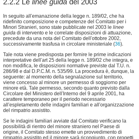
2.2.2 Le
linee guida
del 2003
In seguito all'emanazione della legge n. 189/02, che ha
ridefinito composizione e competenze del Comitato per i
Minori Stranieri, sono state pubblicate nel 2003 le
linee
guida
di intervento e le correlate disposizioni di attuazione,
precedute da una nota del Comitato dell'ottobre 2002,
successivamente trasfusa in circolare ministeriale (
36
).
Tale nota viene predisposta per fornire le prime indicazioni
interpretative dell'art 25 della legge n. 189/02 che integra, e
non modifica, le disposizioni normative previste dal T.U. n.
286/98 e dal D.P.C.M. n. 535/99. La procedura è, dunque, la
seguente: al momento della segnalazione sul territorio,
viene concesso al minore un permesso di soggiorno per
minore età. Tale permesso, secondo quanto previsto dalla
Circolare del Ministero dell'Interno del 9 aprile 2001, ha
carattere temporaneo per il periodo necessario
all'espletamento delle indagini familiari e all'organizzazione
del rimpatrio assistito.
Se le indagini familiari avviate dal Comitato verificano la
possibilità di rientro del minore straniero nel Paese di
origine, il Comitato stesso emette un provvedimento di
rimpatrio assistito ed il minore sarà ricongiunto, con progetti