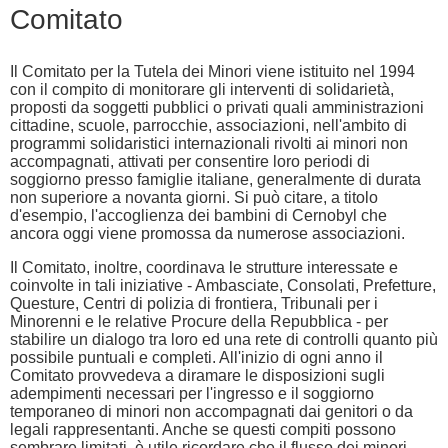
Comitato
Il Comitato per la Tutela dei Minori viene istituito nel 1994
con il compito di monitorare gli interventi di solidarietà,
proposti da soggetti pubblici o privati quali amministrazioni
cittadine, scuole, parrocchie, associazioni, nell'ambito di
programmi solidaristici internazionali rivolti ai minori non
accompagnati, attivati per consentire loro periodi di
soggiorno presso famiglie italiane, generalmente di durata
non superiore a novanta giorni. Si può citare, a titolo
d'esempio, l'accoglienza dei bambini di Cernobyl che
ancora oggi viene promossa da numerose associazioni.
Il Comitato, inoltre, coordinava le strutture interessate e
coinvolte in tali iniziative - Ambasciate, Consolati, Prefetture,
Questure, Centri di polizia di frontiera, Tribunali per i
Minorenni e le relative Procure della Repubblica - per
stabilire un dialogo tra loro ed una rete di controlli quanto più
possibile puntuali e completi. All'inizio di ogni anno il
Comitato provvedeva a diramare le disposizioni sugli
adempimenti necessari per l'ingresso e il soggiorno
temporaneo di minori non accompagnati dai genitori o da
legali rappresentanti. Anche se questi compiti possono
sembrare limitati, è utile ricordare che il flusso dei minori