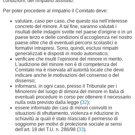
condizioni, del rimpatrio assistito.
Per poter procedere al rimpatrio il Comitato deve:
valutare, caso per caso, che questo sia nell'interesse
concreto del minore. A tal fine, saranno valutati i
risultati delle indagini svolte nel paese d'origine o in un
paese terzo e delle condizioni d'accoglienza nel nostro
paese oltre che di eventuali percorsi scolastici e
formativi intrapresi. Sono, quindi, esclusi rimpatri
generalizzati e disposti in modo automatico;
verificare che risulti l'opinione del minore in merito.
L'audizione del minore non è di competenza del
Comitato ma è riservata all'autorità locale che deve
indicare anche le motivazioni del consenso o del
dissenso;
informarsi, in ogni caso, presso il Tribunale per i
Minorenni del luogo di dimora del minore in Italia di
eventuali procedure in corso per ottenere il necessario
nulla osta previsto dalla legge (
32
);
essere informato dei casi di minori coinvolti in
situazioni di sfruttamento, violenza e riduzione in
schiavitù ai quali è stato rilasciato il permesso di
soggiorno per motivi di protezione sociale ai sensi
dell'art. 18 del T.U. n. 286/98 (
33
).