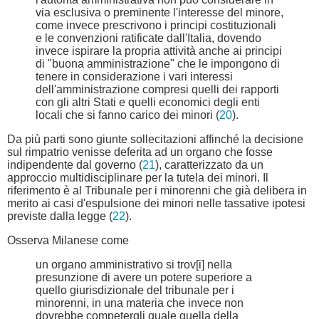
via esclusiva o preminente l'interesse del minore,
come invece prescrivono i principi costituzionali
e le convenzioni ratificate dall'Italia, dovendo
invece ispirare la propria attività anche ai principi
di "buona amministrazione" che le impongono di
tenere in considerazione i vari interessi
dell'amministrazione compresi quelli dei rapporti
con gli altri Stati e quelli economici degli enti
locali che si fanno carico dei minori (
20
).
Da più parti sono giunte sollecitazioni affinché la decisione
sul rimpatrio venisse deferita ad un organo che fosse
indipendente dal governo (
21
), caratterizzato da un
approccio multidisciplinare per la tutela dei minori. Il
riferimento è al Tribunale per i minorenni che già delibera in
merito ai casi d'espulsione dei minori nelle tassative ipotesi
previste dalla legge (
22
).
Osserva Milanese come
un organo amministrativo si trov[i] nella
presunzione di avere un potere superiore a
quello giurisdizionale del tribunale per i
minorenni, in una materia che invece non
dovrebbe competergli quale quella della