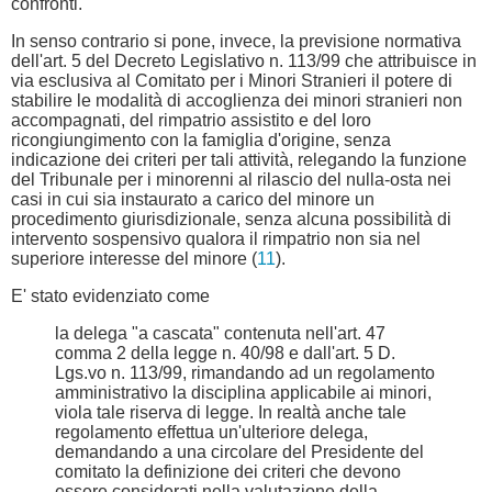
confronti.
In senso contrario si pone, invece, la previsione normativa
dell'art. 5 del Decreto Legislativo n. 113/99 che attribuisce in
via esclusiva al Comitato per i Minori Stranieri il potere di
stabilire le modalità di accoglienza dei minori stranieri non
accompagnati, del rimpatrio assistito e del loro
ricongiungimento con la famiglia d'origine, senza
indicazione dei criteri per tali attività, relegando la funzione
del Tribunale per i minorenni al rilascio del nulla-osta nei
casi in cui sia instaurato a carico del minore un
procedimento giurisdizionale, senza alcuna possibilità di
intervento sospensivo qualora il rimpatrio non sia nel
superiore interesse del minore (
11
).
E' stato evidenziato come
la delega "a cascata" contenuta nell'art. 47
comma 2 della legge n. 40/98 e dall'art. 5 D.
Lgs.vo n. 113/99, rimandando ad un regolamento
amministrativo la disciplina applicabile ai minori,
viola tale riserva di legge. In realtà anche tale
regolamento effettua un'ulteriore delega,
demandando a una circolare del Presidente del
comitato la definizione dei criteri che devono
essere considerati nella valutazione della