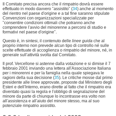
Il Comitato precisa ancora che il rimpatrio dovrà essere
effettuato in modo davvero "assistito" (
34
) anche al momento
del rientro nel paese d'origine e a tal fine saranno stipulate
Convenzioni con organizzazioni specializzate per
"consentire condizioni ottimali che potranno anche
comprendere l'avvio del minorenne a percorsi di studio e
formativi nel paese d'origine".
Questo è, in sintesi, il contenuto delle
linee guida
che al
proprio interno non prevede alcun tipo di controllo né sulle
scelte effettuate di accoglienza o rimpatrio del minore, né, in
generale sull'attività svolta dal Comitato.
Il prof. Vercellone si astenne dalla votazione e si dimise il 7
febbraio 2001 inviando una lettera all'Associazione Italiana
per i minorenni e per la famiglia nella quale spiegava le
ragioni della sua decisione (
35
). Le critiche mosse dal primo
presidente alle linee approvate, proposte dal Ministero degli
Esteri e dell'Interno, erano dirette al fatto che il rimpatrio era
diventato quasi la regola e l'obbligo di segnalazione del
minore da parte di chiunque lo incontrasse era volto non
all'assistenza e all'aiuto del minore stesso, ma al suo
potenziale rimpatrio assistito.