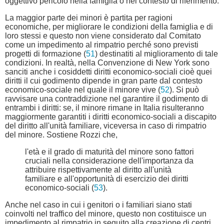
oggettivo pericolo nella famiglia o nel contesto di riferimento.
La maggior parte dei minori è partita per ragioni
economiche, per migliorare le condizioni della famiglia e di
loro stessi e questo non viene considerato dal Comitato
come un impedimento al rimpatrio perché sono previsti
progetti di formazione (
51
) destinatiti al miglioramento di tale
condizioni. In realtà, nella Convenzione di New York sono
sanciti anche i cosiddetti diritti economico-sociali cioè quei
diritti il cui godimento dipende in gran parte dal contesto
economico-sociale nel quale il minore vive (
52
). Si può
ravvisare una contraddizione nel garantire il godimento di
entrambi i diritti: se, il minore rimane in Italia risulteranno
maggiormente garantiti i diritti economico-sociali a discapito
del diritto all'unità familiare, viceversa in caso di rimpatrio
del minore. Sostiene Rozzi che,
l'età e il grado di maturità del minore sono fattori
cruciali nella considerazione dell'importanza da
attribuire rispettivamente al diritto all'unità
familiare e all'opportunità di esercizio dei diritti
economico-sociali (
53
).
Anche nel caso in cui i genitori o i familiari siano stati
coinvolti nel traffico del minore, questo non costituisce un
impedimento al rimpatrio in seguito alla creazione di centri