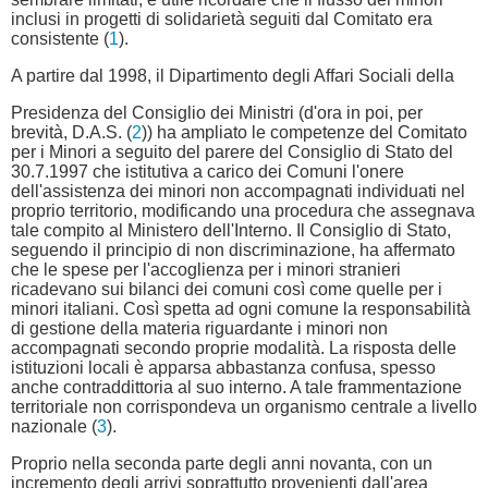
inclusi in progetti di solidarietà seguiti dal Comitato era
consistente (
1
).
A partire dal 1998, il Dipartimento degli Affari Sociali della
Presidenza del Consiglio dei Ministri (d'ora in poi, per
brevità, D.A.S. (
2
)) ha ampliato le competenze del Comitato
per i Minori a seguito del parere del Consiglio di Stato del
30.7.1997 che istitutiva a carico dei Comuni l'onere
dell'assistenza dei minori non accompagnati individuati nel
proprio territorio, modificando una procedura che assegnava
tale compito al Ministero dell'Interno. Il Consiglio di Stato,
seguendo il principio di non discriminazione, ha affermato
che le spese per l'accoglienza per i minori stranieri
ricadevano sui bilanci dei comuni così come quelle per i
minori italiani. Così spetta ad ogni comune la responsabilità
di gestione della materia riguardante i minori non
accompagnati secondo proprie modalità. La risposta delle
istituzioni locali è apparsa abbastanza confusa, spesso
anche contraddittoria al suo interno. A tale frammentazione
territoriale non corrispondeva un organismo centrale a livello
nazionale (
3
).
Proprio nella seconda parte degli anni novanta, con un
incremento degli arrivi soprattutto provenienti dall'area