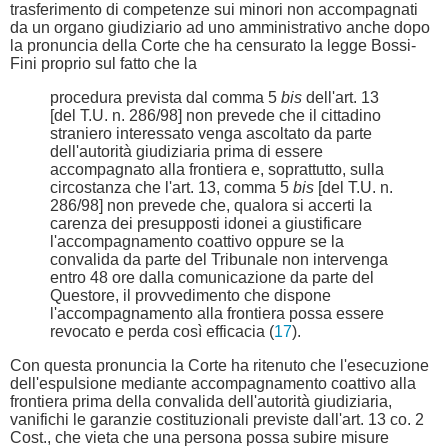
trasferimento di competenze sui minori non accompagnati
da un organo giudiziario ad uno amministrativo anche dopo
la pronuncia della Corte che ha censurato la legge Bossi-
Fini proprio sul fatto che la
procedura prevista dal comma 5
bis
dell'art. 13
[del T.U. n. 286/98] non prevede che il cittadino
straniero interessato venga ascoltato da parte
dell'autorità giudiziaria prima di essere
accompagnato alla frontiera e, soprattutto, sulla
circostanza che l'art. 13, comma 5
bis
[del T.U. n.
286/98] non prevede che, qualora si accerti la
carenza dei presupposti idonei a giustificare
l'accompagnamento coattivo oppure se la
convalida da parte del Tribunale non intervenga
entro 48 ore dalla comunicazione da parte del
Questore, il provvedimento che dispone
l'accompagnamento alla frontiera possa essere
revocato e perda così efficacia (
17
).
Con questa pronuncia la Corte ha ritenuto che l'esecuzione
dell'espulsione mediante accompagnamento coattivo alla
frontiera prima della convalida dell'autorità giudiziaria,
vanifichi le garanzie costituzionali previste dall'art. 13 co. 2
Cost., che vieta che una persona possa subire misure