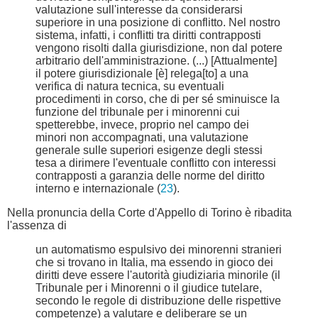
valutazione sull'interesse da considerarsi
superiore in una posizione di conflitto. Nel nostro
sistema, infatti, i conflitti tra diritti contrapposti
vengono risolti dalla giurisdizione, non dal potere
arbitrario dell'amministrazione. (...) [Attualmente]
il potere giurisdizionale [è] relega[to] a una
verifica di natura tecnica, su eventuali
procedimenti in corso, che di per sé sminuisce la
funzione del tribunale per i minorenni cui
spetterebbe, invece, proprio nel campo dei
minori non accompagnati, una valutazione
generale sulle superiori esigenze degli stessi
tesa a dirimere l'eventuale conflitto con interessi
contrapposti a garanzia delle norme del diritto
interno e internazionale (
23
).
Nella pronuncia della Corte d'Appello di Torino è ribadita
l'assenza di
un automatismo espulsivo dei minorenni stranieri
che si trovano in Italia, ma essendo in gioco dei
diritti deve essere l'autorità giudiziaria minorile (il
Tribunale per i Minorenni o il giudice tutelare,
secondo le regole di distribuzione delle rispettive
competenze) a valutare e deliberare se un