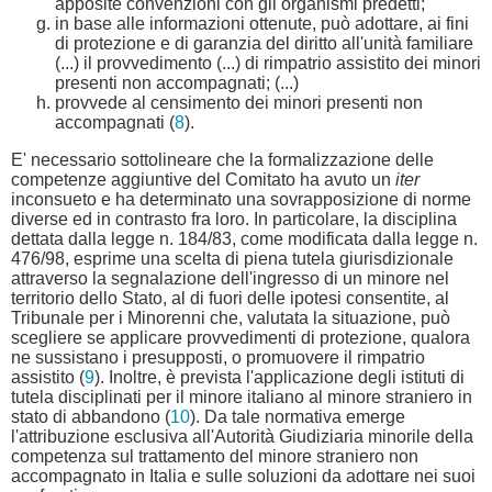
apposite convenzioni con gli organismi predetti;
in base alle informazioni ottenute, può adottare, ai fini
di protezione e di garanzia del diritto all'unità familiare
(...) il provvedimento (...) di rimpatrio assistito dei minori
presenti non accompagnati; (...)
provvede al censimento dei minori presenti non
accompagnati (
8
).
E' necessario sottolineare che la formalizzazione delle
competenze aggiuntive del Comitato ha avuto un
iter
inconsueto e ha determinato una sovrapposizione di norme
diverse ed in contrasto fra loro. In particolare, la disciplina
dettata dalla legge n. 184/83, come modificata dalla legge n.
476/98, esprime una scelta di piena tutela giurisdizionale
attraverso la segnalazione dell'ingresso di un minore nel
territorio dello Stato, al di fuori delle ipotesi consentite, al
Tribunale per i Minorenni che, valutata la situazione, può
scegliere se applicare provvedimenti di protezione, qualora
ne sussistano i presupposti, o promuovere il rimpatrio
assistito (
9
). Inoltre, è prevista l'applicazione degli istituti di
tutela disciplinati per il minore italiano al minore straniero in
stato di abbandono (
10
). Da tale normativa emerge
l'attribuzione esclusiva all'Autorità Giudiziaria minorile della
competenza sul trattamento del minore straniero non
accompagnato in Italia e sulle soluzioni da adottare nei suoi