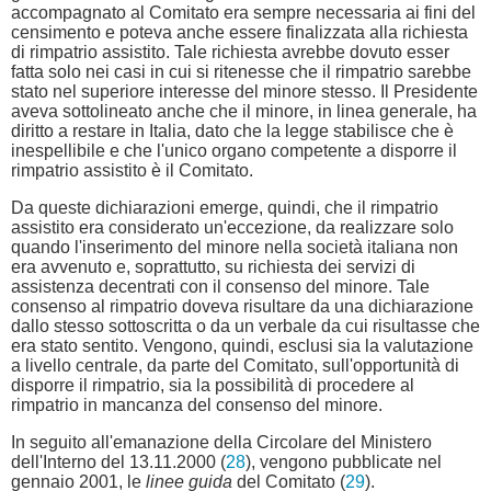
accompagnato al Comitato era sempre necessaria ai fini del
censimento e poteva anche essere finalizzata alla richiesta
di rimpatrio assistito. Tale richiesta avrebbe dovuto esser
fatta solo nei casi in cui si ritenesse che il rimpatrio sarebbe
stato nel superiore interesse del minore stesso. Il Presidente
aveva sottolineato anche che il minore, in linea generale, ha
diritto a restare in Italia, dato che la legge stabilisce che è
inespellibile e che l'unico organo competente a disporre il
rimpatrio assistito è il Comitato.
Da queste dichiarazioni emerge, quindi, che il rimpatrio
assistito era considerato un'eccezione, da realizzare solo
quando l'inserimento del minore nella società italiana non
era avvenuto e, soprattutto, su richiesta dei servizi di
assistenza decentrati con il consenso del minore. Tale
consenso al rimpatrio doveva risultare da una dichiarazione
dallo stesso sottoscritta o da un verbale da cui risultasse che
era stato sentito. Vengono, quindi, esclusi sia la valutazione
a livello centrale, da parte del Comitato, sull'opportunità di
disporre il rimpatrio, sia la possibilità di procedere al
rimpatrio in mancanza del consenso del minore.
In seguito all'emanazione della Circolare del Ministero
dell'Interno del 13.11.2000 (
28
), vengono pubblicate nel
gennaio 2001, le
linee guida
del Comitato (
29
).