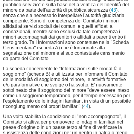
pubblico servizio" e sulla base della verifica dell'identità del
minore da parte dell'autorità di pubblica sicurezza (
43
),
senza che sia necessario interpellare l'autorità giudiziaria
competente. Sono di competenza del Comitato i minori
affidati ai servizi sociali dei comuni e quelli affidati a
connazionali, mentre sono esclusi da tale competenza i
minori accompagnati dai genitori o affidati a parenti entro il
terzo grado. Tali informazioni sono contenute nella "Scheda
Censimentaria" (scheda A) che è funzionale alla
segnalazione del minore e al suo contestuale censimento
da parte del Comitato.
La scheda concernente le "Informazioni sulle modalità di
soggiorno" (scheda B) è utilizzata per informare il Comitato
delle modalità di soggiorno del minore, le attività formative
e/o paraformative che svolge o ha svolto. E' nuovamente
sottolineato che il soggiorno del minore "deve essere inteso
come un soggiorno temporaneo, per il tempo necessario per
l'espletamento delle indagini familiari, in vista di un possibile
ricongiungimento coi propri familiari" (
44
).
Una volta stabilita la condizione di "non accompagnato", il
Comitato si attiva per promuovere le indagini familiari nel
paese d'origine o in un paese terzo al fine di verificare la
sussistenza delle condizioni per un rientro in patria o meno.