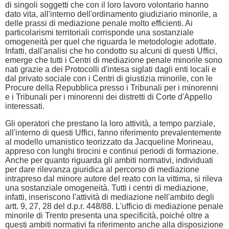
di singoli soggetti che con il loro lavoro volontario hanno
dato vita, all'interno dell'ordinamento giudiziario minorile, a
delle prassi di mediazione penale molto efficienti. Ai
particolarismi territoriali corrisponde una sostanziale
omogeneità per quel che riguarda le metodologie adottate.
Infatti, dall'analisi che ho condotto su alcuni di questi Uffici,
emerge che tutti i Centri di mediazione penale minorile sono
nati grazie a dei Protocolli d'intesa siglati dagli enti locali e
dal privato sociale con i Centri di giustizia minorile, con le
Procure della Repubblica presso i Tribunali per i minorenni
e i Tribunali per i minorenni dei distretti di Corte d'Appello
interessati.
Gli operatori che prestano la loro attività, a tempo parziale,
all'interno di questi Uffici, fanno riferimento prevalentemente
al modello umanistico teorizzato da Jacqueline Morineau,
appreso con lunghi tirocini e continui periodi di formazione.
Anche per quanto riguarda gli ambiti normativi, individuati
per dare rilevanza giuridica al percorso di mediazione
intrapreso dal minore autore del reato con la vittima, si rileva
una sostanziale omogeneità. Tutti i centri di mediazione,
infatti, inseriscono l'attività di mediazione nell'ambito degli
artt. 9, 27, 28 del d.p.r. 448/88. L'ufficio di mediazione penale
minorile di Trento presenta una specificità, poiché oltre a
questi ambiti normativi fa riferimento anche alla disposizione