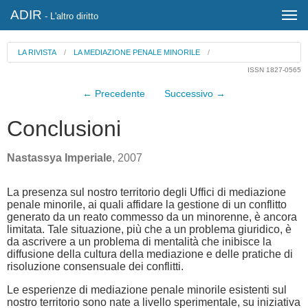
ADIR
- L'altro diritto
LA RIVISTA
/
LA MEDIAZIONE PENALE MINORILE
/
ISSN 1827-0565
← Precedente
Successivo →
Conclusioni
Nastassya Imperiale
, 2007
La presenza sul nostro territorio degli Uffici di mediazione
penale minorile, ai quali affidare la gestione di un conflitto
generato da un reato commesso da un minorenne, è ancora
limitata. Tale situazione, più che a un problema giuridico, è
da ascrivere a un problema di mentalità che inibisce la
diffusione della cultura della mediazione e delle pratiche di
risoluzione consensuale dei conflitti.
Le esperienze di mediazione penale minorile esistenti sul
nostro territorio sono nate a livello sperimentale, su iniziativa