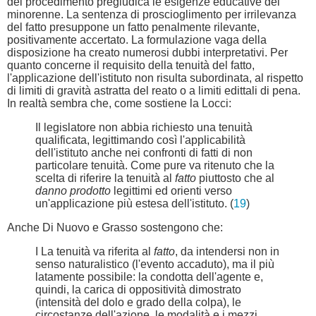
del procedimento pregiudica le esigenze educative del
minorenne. La sentenza di proscioglimento per irrilevanza
del fatto presuppone un fatto penalmente rilevante,
positivamente accertato. La formulazione vaga della
disposizione ha creato numerosi dubbi interpretativi. Per
quanto concerne il requisito della tenuità del fatto,
l'applicazione dell'istituto non risulta subordinata, al rispetto
di limiti di gravità astratta del reato o a limiti edittali di pena.
In realtà sembra che, come sostiene la Locci:
Il legislatore non abbia richiesto una tenuità
qualificata, legittimando così l'applicabilità
dell'istituto anche nei confronti di fatti di non
particolare tenuità. Come pure va ritenuto che la
scelta di riferire la tenuità al
fatto
piuttosto che al
danno prodotto
legittimi ed orienti verso
un'applicazione più estesa dell'istituto. (
19
)
Anche Di Nuovo e Grasso sostengono che:
I La tenuità va riferita al
fatto
, da intendersi non in
senso naturalistico (l'evento accaduto), ma il più
latamente possibile: la condotta dell'agente e,
quindi, la carica di oppositività dimostrato
(intensità del dolo e grado della colpa), le
circostanze dell'azione, le modalità e i mezzi