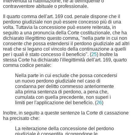
intervenuta la riabilitazione, né al delinquente o
contravventore abituale o professionale.
Il quarto comma dell'art. 169 cod. penale dispone che il
perdono giudiziale non può essere concesso più di una
volta. Tuttavia la concessione può essere reiterata, in
seguito a una pronuncia della Corte costituzionale, che ha
dichiarato illegittimo questo comma, "nella parte in cui non
consente che possa estendersi il perdono giudiziale ad altri
reati che si legano col vincolo della continuazione a quelli
per i quali è stato concesso il beneficio". (
25
) Inoltre la
stessa Corte ha dichiarato l'illegittimità dell'art. 169, quarto
comma codice penale:
Nella parte in cui esclude che possa concedersi
un nuovo perdono giudiziale nel caso di
condanna per delitto commesso anteriormente
alla prima sentenza di perdono, a pena che,
cumulata con quella precedente, non superi i
limiti per l'applicazione del beneficio. (
26
)
Inoltre, in seguito a queste sentenze la Corte di cassazione
ha precisato che:
La reiterazione della concessione del perdono
giudiziale è consentita, ricorrendone le