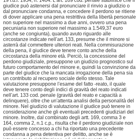
19 r.d.l. 1934, n. 1404. L'art. 169 cod. penale stabilisce che il
giudice può astenersi dal pronunciare il rinvio a giudizio o
dal pronunciare condanna, e concedere il perdono se ritiene
di dover applicare una pena restrittiva della libertà personale
non superiore nel massimo a due anni, ovvero una pena
pecuniaria non superiore nel massimo a 1.549,37 euro
(anche se congiunta), quando avuto riguardo alle
circostanze indicate nell'art. 133, presume che il minore si
asterrà dal commettere ulteriori reati. Nella commisurazione
della pena, il giudice deve tenere conto anche della
circostanza della minore età. Perciò, la concessione del
perdono giudiziale, presuppone un giudizio prognostico sul
futuro comportamento del minore e, quindi la convinzione da
parte del giudice che la mancata irrogazione della pena sia
un contributo al recupero sociale dello stesso. Tale
valutazione presuppone l'esame del fatto -reato, il quale
deve tenere conto degli indici di gravità del reato indicati
nell'art. 133 cod. penale (gravità del reato e capacità a
delinquere), oltre che un'attenta analisi della personalità del
minore. Nel giudizio di valutazione il giudice può tenere in
considerazione anche gli eventuali precedenti giudiziari del
minore. Inoltre, dal combinato degli artt. 169, comma 3 e
164, comma 2, n.1 c.p., risulta che il perdono giudiziale non
può essere concesso a chi ha riportato una precedente
condanna a pena detentiva per delitto, anche se è