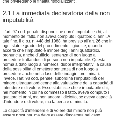
che privilegiano le finalità risocializzanti.
2.1 La immediata declaratoria della non
imputabilità
L'art. 97 cod. penale dispone che non è imputabile chi, al
momento del fatto, non aveva compiuto i quattordici anni. A
tale fine, il d.p.r. n. 448 del 1988, ha previsto all'art. 26 che in
ogni stato e grado del procedimento il giudice, quando
accerta che l'imputato è minore degli anni quattordici,
pronuncia, anche d'ufficio, sentenza di non luogo a
procedere trattandosi di persona non imputabile. Questa
norma a dato luogo a numerosi dubbi interpretativi, a causa
della possibilità di emettere sentenza di non luogo a
procedere anche nella fase delle indagini preliminari.
Invece, l'art. 98 cod. penale, subordina l'imputabilità del
minore ultraquattordicenne alla valutazione della capacità di
intendere e di volere. Esso stabilisce che è imputabile chi,
nel momento in cui ha commesso il fatto, aveva compiuto i
quattordici anni, ma non ancora i diciotto, se aveva capacità
d'intendere e di volere; ma la pena è diminuita.
La capacità d'intendere e di volere del minore non può
essere presunta, ma deve essere dimostrata nel caso