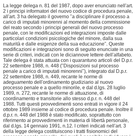
La legge delega n. 81 del 1987, dopo aver enunciato nell'art.
2 i principi informatori del nuovo codice di procedura penale,
all'art. 3 ha delegato il governo "a disciplinare il processo a
carico di imputati minorenni al momento della commissione
del reato secondo i principi generali del nuovo processo
penale, con le modificazioni ed integrazioni imposte dalle
particolari condizioni psicologiche del minore, dalla sua
maturità e dalle esigenze della sua educazione". Queste
modificazioni e integrazioni sono di seguito enunciate in una
serie di criteri, indicati con le diciannove lettere dell'alfabeto.
Tale delega è stata attuata con i quarantuno articoli del D.p.r.
22 settembre 1988, n. 448 ("Disposizioni sul processo
penale a carico di imputati minorenni"), integrato dal D.p.r.
22 settembre 1988, n. 449, recante le norme di
adeguamento dell'ordinamento giudiziario al nuovo
processo penale e a quello minorile, e dal d.lgs. 28 luglio
1989, n. 272, recante le norme di attuazione, di
coordinamento e transitorie allo stesso d.p.r. n. 448 del
1988. Tutti questi provvedimenti sono entrati in vigore il 24
ottobre 1989 insieme al codice di procedura penale. Inoltre il
d.p.r. n. 448 del 1988 è stato modificato, soprattutto con
riferimento ai provvedimenti in materia di libertà personale,
dal d.lgs. 14 gennaio 1991, n.12. I criteri indicati nell'art. 3
della legge delega costituiscono i tratti fisionomici del