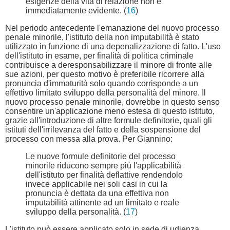
esigenze della vita di relazione non è
immediatamente evidente. (
16
)
Nel periodo antecedente l'emanazione del nuovo processo
penale minorile, l'istituto della non imputabilità è stato
utilizzato in funzione di una depenalizzazione di fatto. L'uso
dell'istituto in esame, per finalità di politica criminale
contribuisce a deresponsabilizzare il minore di fronte alle
sue azioni, per questo motivo è preferibile ricorrere alla
pronuncia d'immaturità solo quando corrisponde a un
effettivo limitato sviluppo della personalità del minore. Il
nuovo processo penale minorile, dovrebbe in questo senso
consentire un'applicazione meno estesa di questo istituto,
grazie all'introduzione di altre formule definitorie, quali gli
istituti dell'irrilevanza del fatto e della sospensione del
processo con messa alla prova. Per Giannino:
Le nuove formule definitorie del processo
minorile riducono sempre più l'applicabilità
dell'istituto per finalità deflattive rendendolo
invece applicabile nei soli casi in cui la
pronuncia è dettata da una effettiva non
imputabilità attinente ad un limitato e reale
sviluppo della personalità. (
17
)
L'istituto può essere applicato solo in sede di udienza