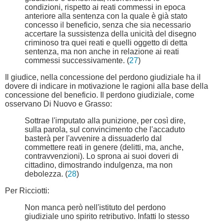
condizioni, rispetto ai reati commessi in epoca
anteriore alla sentenza con la quale è già stato
concesso il beneficio, senza che sia necessario
accertare la sussistenza della unicità del disegno
criminoso tra quei reati e quelli oggetto di detta
sentenza, ma non anche in relazione ai reati
commessi successivamente. (
27
)
Il giudice, nella concessione del perdono giudiziale ha il
dovere di indicare in motivazione le ragioni alla base della
concessione del beneficio. Il perdono giudiziale, come
osservano Di Nuovo e Grasso:
Sottrae l'imputato alla punizione, per così dire,
sulla parola, sul convincimento che l'accaduto
basterà per l'avvenire a dissuaderlo dal
commettere reati in genere (delitti, ma, anche,
contravvenzioni). Lo sprona ai suoi doveri di
cittadino, dimostrando indulgenza, ma non
debolezza. (
28
)
Per Ricciotti:
Non manca però nell'istituto del perdono
giudiziale uno spirito retributivo. Infatti lo stesso