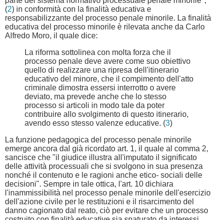
parte del sistema normativo processuale penale minorile",
(
2
) in conformità con la finalità educativa e
responsabilizzante del processo penale minorile. La finalità
educativa del processo minorile è rilevata anche da Carlo
Alfredo Moro, il quale dice:
La riforma sottolinea con molta forza che il
processo penale deve avere come suo obiettivo
quello di realizzare una ripresa dell'itinerario
educativo del minore, che il compimento dell'atto
criminale dimostra essersi interrotto o avere
deviato, ma prevede anche che lo stesso
processo si articoli in modo tale da poter
contribuire allo svolgimento di questo itinerario,
avendo esso stesso valenze educative. (
3
)
La funzione pedagogica del processo penale minorile
emerge ancora dal già ricordato art. 1, il quale al comma 2,
sancisce che "il giudice illustra all'imputato il significato
delle attività processuali che si svolgono in sua presenza
nonché il contenuto e le ragioni anche etico- sociali delle
decisioni". Sempre in tale ottica, l'art. 10 dichiara
l'inammissibilità nel processo penale minorile dell'esercizio
dell'azione civile per le restituzioni e il risarcimento del
danno cagionato dal reato, ciò per evitare che un processo
costruito con finalità educative sia snaturato da interessi