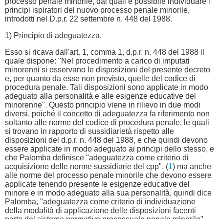
processo penale minorile, dai quali è possibile individuare i
principi ispiratori del nuovo processo penale minorile,
introdotti nel D.p.r. 22 settembre n. 448 del 1988.
1) Principio di adeguatezza.
Esso si ricava dall'art. 1, comma 1, d.p.r. n. 448 del 1988 il
quale dispone: "Nel procedimento a carico di imputati
minorenni si osservano le disposizioni del presente decreto
e, per quanto da esse non previsto, quelle del codice di
procedura penale. Tali disposizioni sono applicate in modo
adeguato alla personalità e alle esigenze educative del
minorenne". Questo principio viene in rilievo in due modi
diversi, poiché il concetto di adeguatezza fa riferimento non
soltanto alle norme del codice di procedura penale, le quali
si trovano in rapporto di sussidiarietà rispetto alle
disposizioni del d.p.r. n. 448 del 1988, e che quindi devono
essere applicate in modo adeguato ai principi dello stesso, e
che Palomba definisce "adeguatezza come criterio di
acquisizione delle norme sussidiarie del cpp", (
1
) ma anche
alle norme del processo penale minorile che devono essere
applicate tenendo presente le esigenze educative del
minore e in modo adeguato alla sua personalità, quindi dice
Palomba, "adeguatezza come criterio di individuazione
della modalità di applicazione delle disposizioni facenti