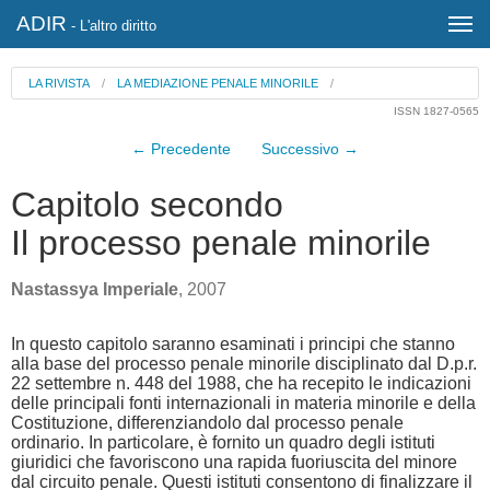
ADIR
- L'altro diritto
LA RIVISTA
/
LA MEDIAZIONE PENALE MINORILE
/
ISSN 1827-0565
← Precedente
Successivo →
Capitolo secondo
Il processo penale minorile
Nastassya Imperiale
, 2007
In questo capitolo saranno esaminati i principi che stanno
alla base del processo penale minorile disciplinato dal D.p.r.
22 settembre n. 448 del 1988, che ha recepito le indicazioni
delle principali fonti internazionali in materia minorile e della
Costituzione, differenziandolo dal processo penale
ordinario. In particolare, è fornito un quadro degli istituti
giuridici che favoriscono una rapida fuoriuscita del minore
dal circuito penale. Questi istituti consentono di finalizzare il