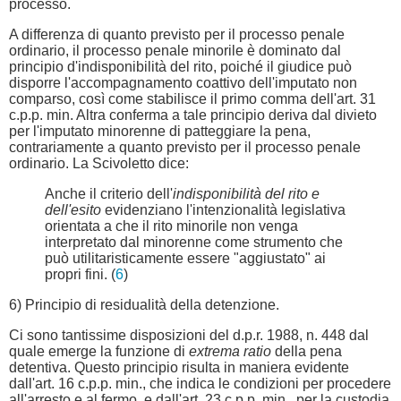
processo.
A differenza di quanto previsto per il processo penale
ordinario, il processo penale minorile è dominato dal
principio d'indisponibilità del rito, poiché il giudice può
disporre l'accompagnamento coattivo dell'imputato non
comparso, così come stabilisce il primo comma dell'art. 31
c.p.p. min. Altra conferma a tale principio deriva dal divieto
per l'imputato minorenne di patteggiare la pena,
contrariamente a quanto previsto per il processo penale
ordinario. La Scivoletto dice:
Anche il criterio dell'
indisponibilità del rito e
dell'esito
evidenziano l'intenzionalità legislativa
orientata a che il rito minorile non venga
interpretato dal minorenne come strumento che
può utilitaristicamente essere "aggiustato" ai
propri fini. (
6
)
6) Principio di residualità della detenzione.
Ci sono tantissime disposizioni del d.p.r. 1988, n. 448 dal
quale emerge la funzione di
extrema ratio
della pena
detentiva. Questo principio risulta in maniera evidente
dall'art. 16 c.p.p. min., che indica le condizioni per procedere
all'arresto e al fermo, e dall'art. 23 c.p.p. min., per la custodia