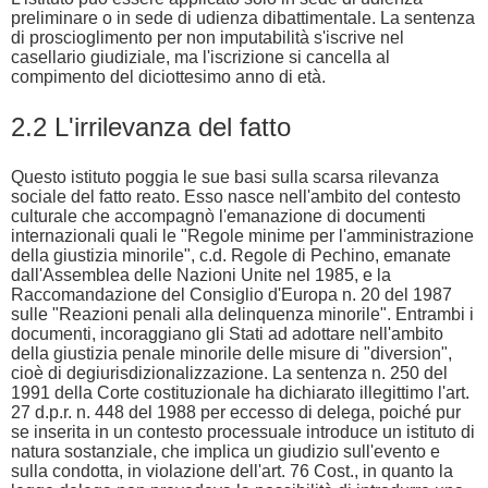
preliminare o in sede di udienza dibattimentale. La sentenza
di proscioglimento per non imputabilità s'iscrive nel
casellario giudiziale, ma l'iscrizione si cancella al
compimento del diciottesimo anno di età.
2.2 L'irrilevanza del fatto
Questo istituto poggia le sue basi sulla scarsa rilevanza
sociale del fatto reato. Esso nasce nell'ambito del contesto
culturale che accompagnò l'emanazione di documenti
internazionali quali le "Regole minime per l'amministrazione
della giustizia minorile", c.d. Regole di Pechino, emanate
dall'Assemblea delle Nazioni Unite nel 1985, e la
Raccomandazione del Consiglio d'Europa n. 20 del 1987
sulle "Reazioni penali alla delinquenza minorile". Entrambi i
documenti, incoraggiano gli Stati ad adottare nell'ambito
della giustizia penale minorile delle misure di "diversion",
cioè di degiurisdizionalizzazione. La sentenza n. 250 del
1991 della Corte costituzionale ha dichiarato illegittimo l'art.
27 d.p.r. n. 448 del 1988 per eccesso di delega, poiché pur
se inserita in un contesto processuale introduce un istituto di
natura sostanziale, che implica un giudizio sull'evento e
sulla condotta, in violazione dell'art. 76 Cost., in quanto la