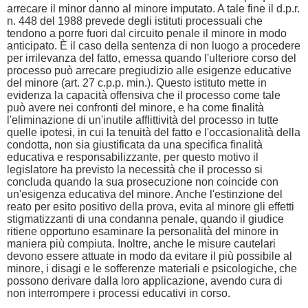
arrecare il minor danno al minore imputato. A tale fine il d.p.r.
n. 448 del 1988 prevede degli istituti processuali che
tendono a porre fuori dal circuito penale il minore in modo
anticipato. È il caso della sentenza di non luogo a procedere
per irrilevanza del fatto, emessa quando l'ulteriore corso del
processo può arrecare pregiudizio alle esigenze educative
del minore (art. 27 c.p.p. min.). Questo istituto mette in
evidenza la capacità offensiva che il processo come tale
può avere nei confronti del minore, e ha come finalità
l'eliminazione di un'inutile afflittività del processo in tutte
quelle ipotesi, in cui la tenuità del fatto e l'occasionalità della
condotta, non sia giustificata da una specifica finalità
educativa e responsabilizzante, per questo motivo il
legislatore ha previsto la necessità che il processo si
concluda quando la sua prosecuzione non coincide con
un'esigenza educativa del minore. Anche l'estinzione del
reato per esito positivo della prova, evita al minore gli effetti
stigmatizzanti di una condanna penale, quando il giudice
ritiene opportuno esaminare la personalità del minore in
maniera più compiuta. Inoltre, anche le misure cautelari
devono essere attuate in modo da evitare il più possibile al
minore, i disagi e le sofferenze materiali e psicologiche, che
possono derivare dalla loro applicazione, avendo cura di
non interrompere i processi educativi in corso.