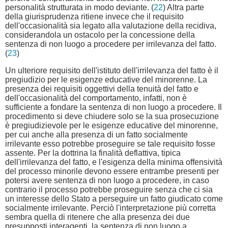
personalità strutturata in modo deviante. (
22
) Altra parte
della giurisprudenza ritiene invece che il requisito
dell'occasionalità sia legato alla valutazione della recidiva,
considerandola un ostacolo per la concessione della
sentenza di non luogo a procedere per irrilevanza del fatto.
(
23
)
Un ulteriore requisito dell'istituto dell'irrilevanza del fatto è il
pregiudizio per le esigenze educative del minorenne. La
presenza dei requisiti oggettivi della tenuità del fatto e
dell'occasionalità del comportamento, infatti, non è
sufficiente a fondare la sentenza di non luogo a procedere. Il
procedimento si deve chiudere solo se la sua prosecuzione
è pregiudizievole per le esigenze educative del minorenne,
per cui anche alla presenza di un fatto socialmente
irrilevante esso potrebbe proseguire se tale requisito fosse
assente. Per la dottrina la finalità deflattiva, tipica
dell'irrilevanza del fatto, e l'esigenza della minima offensività
del processo minorile devono essere entrambe presenti per
potersi avere sentenza di non luogo a procedere, in caso
contrario il processo potrebbe proseguire senza che ci sia
un interesse dello Stato a perseguire un fatto giudicato come
socialmente irrilevante. Perciò l'interpretazione più corretta
sembra quella di ritenere che alla presenza dei due
presupposti interagenti, la sentenza di non luogo a