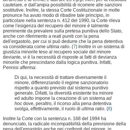
cautelare, e dall'ampia possibilità di ricorrere alle sanzioni
sostitutive. Inoltre, la stessa Corte Costituzionale in molte
pronunce ha avuto modo di ribadire tale principio, in
particolare nella sentenza n. 412 del 1990, la Corte rileva
come l'esigenza del recupero del minore è talmente
preminente da prevalere sulla pretesa punitiva dello Stato,
anche con riferimento a reati puniti con la pena
dell'ergastolo, per cui si può dedurre che la pena detentiva
va considerata come
ultima ratio
. (
7
) Inoltre in un sistema di
giustizia minorile teso al recupero sociale del minore
deviante, vi è la necessità di risposte ai fatti di devianza
minorile che prescindano dalla logica punitiva. Infatti,
Pennisi afferma:
Di qui, la necessità di trattare diversamente il
minore, differenziando il regime sanzionatorio
rispetto a quanto previsto dal sistema punitivo
generale. Difatti, la diversità esistente tra minore
ed adulto impone la creazione di un sistema
ad
hoc
dove, peraltro, il ricorso alla pena detentiva
svolga, effettivamente, il ruolo di
ultima ratio
. (
8
)
Inoltre la Corte con la sentenza n. 168 del 1994 ha
denunciato, la radicale incompatibilità della previsione della
pena dell'ergastolo anche nei confronti del minore, in