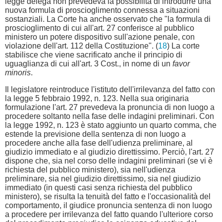
legge delega non prevedeva la possibilità di introdurre una
nuova formula di proscioglimento connessa a situazioni
sostanziali. La Corte ha anche osservato che "la formula di
proscioglimento di cui all'art. 27 conferisce al pubblico
ministero un potere dispositivo sull'azione penale, con
violazione dell'art. 112 della Costituzione". (
18
) La corte
stabilisce che viene sacrificato anche il principio di
uguaglianza di cui all'art. 3 Cost., in nome di un
favor
minoris
.
Il legislatore reintroduce l'istituto dell'irrilevanza del fatto con
la legge 5 febbraio 1992, n. 123. Nella sua originaria
formulazione l'art. 27 prevedeva la pronuncia di non luogo a
procedere soltanto nella fase delle indagini preliminari. Con
la legge 1992, n. 123 è stato aggiunto un quarto comma, che
estende la previsione della sentenza di non luogo a
procedere anche alla fase dell'udienza preliminare, al
giudizio immediato e al giudizio direttissimo. Perciò, l'art. 27
dispone che, sia nel corso delle indagini preliminari (se vi è
richiesta del pubblico ministero), sia nell'udienza
preliminare, sia nel giudizio direttissimo, sia nel giudizio
immediato (in questi casi senza richiesta del pubblico
ministero), se risulta la tenuità del fatto e l'occasionalità del
comportamento, il giudice pronuncia sentenza di non luogo
a procedere per irrilevanza del fatto quando l'ulteriore corso