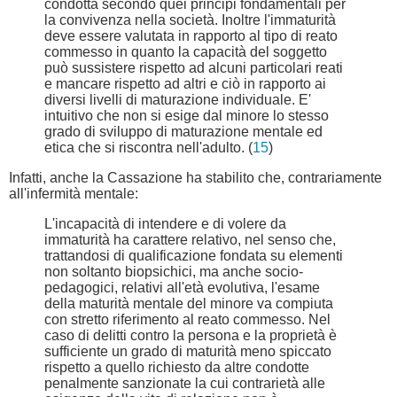
condotta secondo quei principi fondamentali per
la convivenza nella società. Inoltre l'immaturità
deve essere valutata in rapporto al tipo di reato
commesso in quanto la capacità del soggetto
può sussistere rispetto ad alcuni particolari reati
e mancare rispetto ad altri e ciò in rapporto ai
diversi livelli di maturazione individuale. E'
intuitivo che non si esige dal minore lo stesso
grado di sviluppo di maturazione mentale ed
etica che si riscontra nell'adulto. (
15
)
Infatti, anche la Cassazione ha stabilito che, contrariamente
all'infermità mentale:
L'incapacità di intendere e di volere da
immaturità ha carattere relativo, nel senso che,
trattandosi di qualificazione fondata su elementi
non soltanto biopsichici, ma anche socio-
pedagogici, relativi all'età evolutiva, l'esame
della maturità mentale del minore va compiuta
con stretto riferimento al reato commesso. Nel
caso di delitti contro la persona e la proprietà è
sufficiente un grado di maturità meno spiccato
rispetto a quello richiesto da altre condotte
penalmente sanzionate la cui contrarietà alle