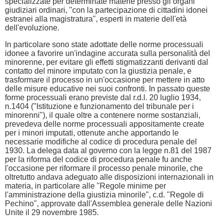
specializzate per determinate materie presso gli organi
giudiziari ordinari, "con la partecipazione di cittadini idonei
estranei alla magistratura", esperti in materie dell'età
dell'evoluzione.
In particolare sono state adottate delle norme processuali
idonee a favorire un'indagine accurata sulla personalità del
minorenne, per evitare gli effetti stigmatizzanti derivanti dal
contatto del minore imputato con la giustizia penale, e
trasformare il processo in un'occasione per mettere in atto
delle misure educative nei suoi confronti. In passato queste
forme processuali erano previste dal r.d.l. 20 luglio 1934,
n.1404 ("Istituzione e funzionamento del tribunale per i
minorenni"), il quale oltre a contenere norme sostanziali,
prevedeva delle norme processuali appositamente create
per i minori imputati, ottenute anche apportando le
necessarie modifiche al codice di procedura penale del
1930. La delega data al governo con la legge n.81 del 1987
per la riforma del codice di procedura penale fu anche
l'occasione per riformare il processo penale minorile, che
oltretutto andava adeguato alle disposizioni internazionali in
materia, in particolare alle "Regole minime per
l'amministrazione della giustizia minorile", c.d. "Regole di
Pechino", approvate dall'Assemblea generale delle Nazioni
Unite il 29 novembre 1985.