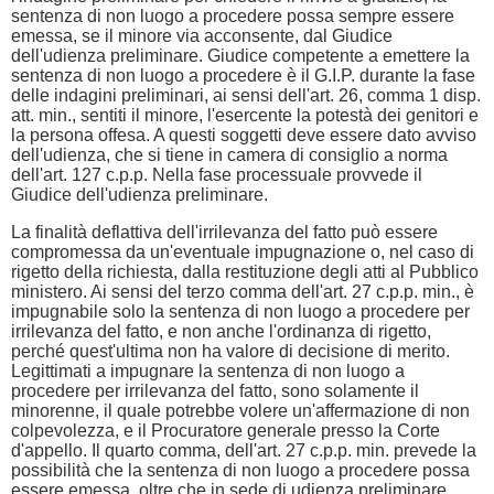
sentenza di non luogo a procedere possa sempre essere
emessa, se il minore via acconsente, dal Giudice
dell'udienza preliminare. Giudice competente a emettere la
sentenza di non luogo a procedere è il G.I.P. durante la fase
delle indagini preliminari, ai sensi dell'art. 26, comma 1 disp.
att. min., sentiti il minore, l'esercente la potestà dei genitori e
la persona offesa. A questi soggetti deve essere dato avviso
dell'udienza, che si tiene in camera di consiglio a norma
dell'art. 127 c.p.p. Nella fase processuale provvede il
Giudice dell'udienza preliminare.
La finalità deflattiva dell'irrilevanza del fatto può essere
compromessa da un'eventuale impugnazione o, nel caso di
rigetto della richiesta, dalla restituzione degli atti al Pubblico
ministero. Ai sensi del terzo comma dell'art. 27 c.p.p. min., è
impugnabile solo la sentenza di non luogo a procedere per
irrilevanza del fatto, e non anche l'ordinanza di rigetto,
perché quest'ultima non ha valore di decisione di merito.
Legittimati a impugnare la sentenza di non luogo a
procedere per irrilevanza del fatto, sono solamente il
minorenne, il quale potrebbe volere un'affermazione di non
colpevolezza, e il Procuratore generale presso la Corte
d'appello. Il quarto comma, dell'art. 27 c.p.p. min. prevede la
possibilità che la sentenza di non luogo a procedere possa
essere emessa, oltre che in sede di udienza preliminare,