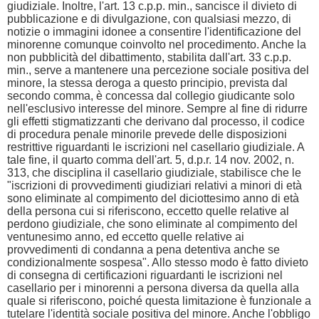
giudiziale. Inoltre, l'art. 13 c.p.p. min., sancisce il divieto di
pubblicazione e di divulgazione, con qualsiasi mezzo, di
notizie o immagini idonee a consentire l'identificazione del
minorenne comunque coinvolto nel procedimento. Anche la
non pubblicità del dibattimento, stabilita dall'art. 33 c.p.p.
min., serve a mantenere una percezione sociale positiva del
minore, la stessa deroga a questo principio, prevista dal
secondo comma, è concessa dal collegio giudicante solo
nell'esclusivo interesse del minore. Sempre al fine di ridurre
gli effetti stigmatizzanti che derivano dal processo, il codice
di procedura penale minorile prevede delle disposizioni
restrittive riguardanti le iscrizioni nel casellario giudiziale. A
tale fine, il quarto comma dell'art. 5, d.p.r. 14 nov. 2002, n.
313, che disciplina il casellario giudiziale, stabilisce che le
"iscrizioni di provvedimenti giudiziari relativi a minori di età
sono eliminate al compimento del diciottesimo anno di età
della persona cui si riferiscono, eccetto quelle relative al
perdono giudiziale, che sono eliminate al compimento del
ventunesimo anno, ed eccetto quelle relative ai
provvedimenti di condanna a pena detentiva anche se
condizionalmente sospesa". Allo stesso modo è fatto divieto
di consegna di certificazioni riguardanti le iscrizioni nel
casellario per i minorenni a persona diversa da quella alla
quale si riferiscono, poiché questa limitazione è funzionale a
tutelare l'identità sociale positiva del minore. Anche l'obbligo