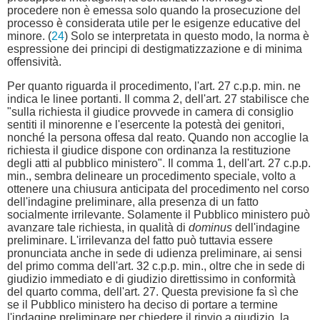
procedere non è emessa solo quando la prosecuzione del
processo è considerata utile per le esigenze educative del
minore. (
24
) Solo se interpretata in questo modo, la norma è
espressione dei principi di destigmatizzazione e di minima
offensività.
Per quanto riguarda il procedimento, l'art. 27 c.p.p. min. ne
indica le linee portanti. Il comma 2, dell'art. 27 stabilisce che
"sulla richiesta il giudice provvede in camera di consiglio
sentiti il minorenne e l'esercente la potestà dei genitori,
nonché la persona offesa dal reato. Quando non accoglie la
richiesta il giudice dispone con ordinanza la restituzione
degli atti al pubblico ministero". Il comma 1, dell'art. 27 c.p.p.
min., sembra delineare un procedimento speciale, volto a
ottenere una chiusura anticipata del procedimento nel corso
dell'indagine preliminare, alla presenza di un fatto
socialmente irrilevante. Solamente il Pubblico ministero può
avanzare tale richiesta, in qualità di
dominus
dell'indagine
preliminare. L'irrilevanza del fatto può tuttavia essere
pronunciata anche in sede di udienza preliminare, ai sensi
del primo comma dell'art. 32 c.p.p. min., oltre che in sede di
giudizio immediato e di giudizio direttissimo in conformità
del quarto comma, dell'art. 27. Questa previsione fa sì che
se il Pubblico ministero ha deciso di portare a termine
l'indagine preliminare per chiedere il rinvio a giudizio, la