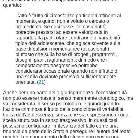
quando:
L'atto è frutto di circostanze particolari attinenti al
momento, e quindi non è voluto o cercato o
premeditato. Se così fosse, l'occasionalità
potrebbe prestarsi ad essere valorizzata in
rapporto alla particolare condizione di variabilità
tipica dell'adolescente, che agisce sovente sulla
base di pulsioni momentanee (occasionali)
piuttosto che sulla base di progetti, programmi,
disegni, piani, ragionamenti: di modo che il
comportamento trasgressivo potrebbe
considerarsi occasionale quando non è frutto di
una scelta deviante precisa o sufficientemente
orientata. (
21
)
Anche per una parte della giurisprudenza, l'occasionalità
non può essere intesa in senso meramente cronologico, ma
va considerata in senso psicologico, e quindi quando
l'azione criminosa è frutto della condizione di variabilità
tipica dell'adolescenza, senza che sia espressione di una
scelta strutturata in senso trasgressivo. In questi casi,
possiamo configurare l'irrilevanza del fatto come una
rinuncia da parte dello Stato a perseguire l'autore del reato
perché il comportamento dello stesso non mostra una