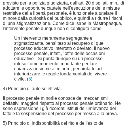
previsto per la polizia giudiziaria, dall'art. 20 disp. att. min., di
adottare le opportune cautele nell'esecuzione delle misure
restrittive della libertà personale, è funzionale a tutelare il
minore dalla curiosità del pubblico, e quindi a ridurre i rischi
di una stigmatizzazione. Come dice Isabella Mastropasqua,
l'intervento penale dunque non si configura come:
Un intervento meramente segregante e
stigmatizzante, bensì teso al recupero di quel
processo educativo interrotto o deviato. Il nuovo
processo penale, infatti, "offre delle occasioni
educative". Si punta dunque su un processo
inteso come momento importante per fare
chiarezza insieme al minore, per aiutarlo ad
interiorizzare le regole fondamentali del vivere
civile. (
5
)
4) Principio di auto selettività.
Il processo penale minorile conosce dei meccanismi
deflattivi maggiori rispetto al processo penale ordinario. Ne
sono espressione i già ricordati istituti dell'irrilevanza del
fatto e la sospensione del processo per messa alla prova.
5) Principio di indisponibilità del rito e dell'esito del