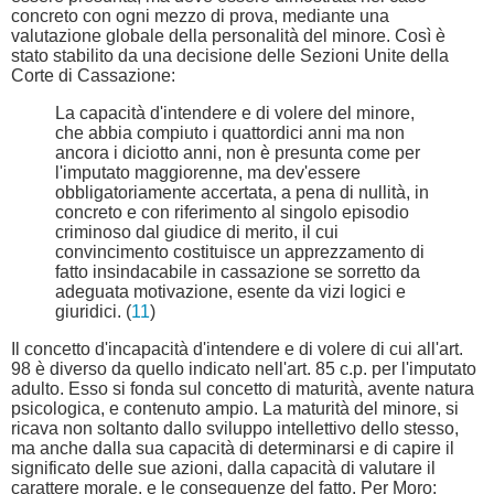
concreto con ogni mezzo di prova, mediante una
valutazione globale della personalità del minore. Così è
stato stabilito da una decisione delle Sezioni Unite della
Corte di Cassazione:
La capacità d'intendere e di volere del minore,
che abbia compiuto i quattordici anni ma non
ancora i diciotto anni, non è presunta come per
l'imputato maggiorenne, ma dev'essere
obbligatoriamente accertata, a pena di nullità, in
concreto e con riferimento al singolo episodio
criminoso dal giudice di merito, il cui
convincimento costituisce un apprezzamento di
fatto insindacabile in cassazione se sorretto da
adeguata motivazione, esente da vizi logici e
giuridici. (
11
)
Il concetto d'incapacità d'intendere e di volere di cui all'art.
98 è diverso da quello indicato nell'art. 85 c.p. per l'imputato
adulto. Esso si fonda sul concetto di maturità, avente natura
psicologica, e contenuto ampio. La maturità del minore, si
ricava non soltanto dallo sviluppo intellettivo dello stesso,
ma anche dalla sua capacità di determinarsi e di capire il
significato delle sue azioni, dalla capacità di valutare il
carattere morale, e le conseguenze del fatto. Per Moro: