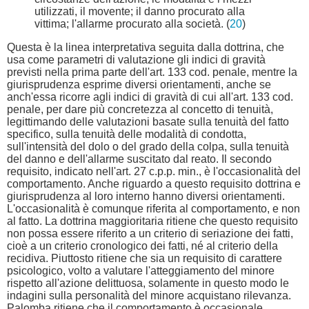
utilizzati, il movente; il danno procurato alla
vittima; l'allarme procurato alla società. (
20
)
Questa è la linea interpretativa seguita dalla dottrina, che
usa come parametri di valutazione gli indici di gravità
previsti nella prima parte dell'art. 133 cod. penale, mentre la
giurisprudenza esprime diversi orientamenti, anche se
anch'essa ricorre agli indici di gravità di cui all'art. 133 cod.
penale, per dare più concretezza al concetto di tenuità,
legittimando delle valutazioni basate sulla tenuità del fatto
specifico, sulla tenuità delle modalità di condotta,
sull'intensità del dolo o del grado della colpa, sulla tenuità
del danno e dell'allarme suscitato dal reato. Il secondo
requisito, indicato nell'art. 27 c.p.p. min., è l'occasionalità del
comportamento. Anche riguardo a questo requisito dottrina e
giurisprudenza al loro interno hanno diversi orientamenti.
L'occasionalità è comunque riferita al comportamento, e non
al fatto. La dottrina maggioritaria ritiene che questo requisito
non possa essere riferito a un criterio di seriazione dei fatti,
cioè a un criterio cronologico dei fatti, né al criterio della
recidiva. Piuttosto ritiene che sia un requisito di carattere
psicologico, volto a valutare l'atteggiamento del minore
rispetto all'azione delittuosa, solamente in questo modo le
indagini sulla personalità del minore acquistano rilevanza.
Palomba ritiene che il comportamento è occasionale