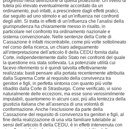
progresso nella definizione di quella protezione. Un livello di
tutela più elevato eventualmente accordato da un
ordinamento, può infatti, a prescindere dagli effetti pratici,
dar seguito ad uno stimolo e ad un'influenza nei confronti
degli altri. Si tratta in effetti di un'influenza che l'analisi della
giurisprudenza ha chiaramente messo in risalto, in
particolare nel confronto tra ordinamento nazionale e
sistema convenzionale. Nelle sentenze della Corte di
Cassazione è infatti riscontrabile, come più volte sottolineato
nel corso della ricerca, un chiaro adeguamento
all'interpretazione dell'articolo 8 della CEDU fornita dalla
Corte, indipendentemente dallo Stato nei confronti del quale
la questione era stata sollevata. La potenziale utilità cui
facevo riferimento si è quindi talvolta effettivamente
realizzata: basti pensare alla portata recentemente attribuita
dalla Suprema Corte al requisito della convivenza tra
genitori e figli, in perfetta sintonia con quanto più volte
ribadito dalla Corte di Strasburgo. Come verificato, vi sono
naturalmente delle eccezioni, ma esse sono verosimilmente
imputabili, quantomeno in alcuni casi, più alla lentezza della
giustizia italiana che all'assenza di una volontà di
conformazione. Anche l'esclusione da parte della
Cassazione del requisito di convivenza tra genitori e figli, al
fine della realizzazione di una vita familiare tutelabile ai
sensi dell'articolo 8 della CEDU, è in effetti intervenuta con