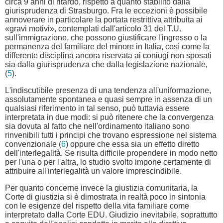
circa 9 anni di ritardo, rispetto a quanto stabilito dalla
giurisprudenza di Strasburgo. Fra le eccezioni è possibile
annoverare in particolare la portata restrittiva attribuita ai
«gravi motivi», contemplati dall'articolo 31 del T.U.
sull'immigrazione, che possono giustificare l'ingresso o la
permanenza del familiare del minore in Italia, così come la
differente disciplina ancora riservata ai coniugi non sposati
sia dalla giurisprudenza che dalla legislazione nazionale,
(
5
).
L'indiscutibile presenza di una tendenza all'uniformazione,
assolutamente spontanea e quasi sempre in assenza di un
qualsiasi riferimento in tal senso, può tuttavia essere
interpretata in due modi: si può ritenere che la convergenza
sia dovuta al fatto che nell'ordinamento italiano sono
rinvenibili tutti i principi che trovano espressione nel sistema
convenzionale (
6
) oppure che essa sia un effetto diretto
dell'interlegalità. Se risulta difficile propendere in modo netto
per l'una o per l'altra, lo studio svolto impone certamente di
attribuire all'interlegalità un valore imprescindibile.
Per quanto concerne invece la giustizia comunitaria, la
Corte di giustizia si è dimostrata in realtà poco in sintonia
con le esigenze del rispetto della vita familiare come
interpretato dalla Corte EDU. Giudizio inevitabile, soprattutto