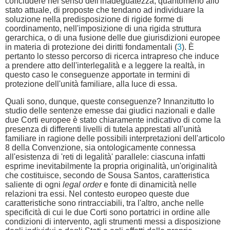
concludere nel senso dell'inadeguatezza, quantomeno allo
stato attuale, di proposte che tendano ad individuare la
soluzione nella predisposizione di rigide forme di
coordinamento, nell'imposizione di una rigida struttura
gerarchica, o di una fusione delle due giurisdizioni europee
in materia di protezione dei diritti fondamentali (
3
). È
pertanto lo stesso percorso di ricerca intrapreso che induce
a prendere atto dell'interlegalità e a leggere la realtà, in
questo caso le conseguenze apportate in termini di
protezione dell'unità familiare, alla luce di essa.
Quali sono, dunque, queste conseguenze? Innanzitutto lo
studio delle sentenze emesse dai giudici nazionali e dalle
due Corti europee è stato chiaramente indicativo di come la
presenza di differenti livelli di tutela apprestati all'unità
familiare in ragione delle possibili interpretazioni dell'articolo
8 della Convenzione, sia ontologicamente connessa
all'esistenza di 'reti di legalità' parallele: ciascuna infatti
esprime inevitabilmente la propria originalità, un'originalità
che costituisce, secondo de Sousa Santos, caratteristica
saliente di ogni
legal order
e fonte di dinamicità nelle
relazioni tra essi. Nel contesto europeo queste due
caratteristiche sono rintracciabili, tra l'altro, anche nelle
specificità di cui le due Corti sono portatrici in ordine alle
condizioni di intervento, agli strumenti messi a disposizione