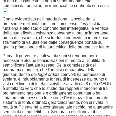
di una riflessione volta non al superamento della
complessità, bensì ad un irrinunciabile confronto con essa
(
2
).
Come evidenziato nell'introduzione, la scelta della
protezione dell'unità familiare come
case study
è stata
funzionale allo studio concreto dell'interlegalità; la verifica
della sua effettiva esistenza consente allora un'importante
presa di coscienza, che si traduce innanzitutto in prezioso
strumento di valutazione delle conseguenze portate su
quella protezione e di lettura critica delle prospettive future.
Prima di pervenire a tali valutazioni si rendono però
necessarie alcune considerazioni in merito all'inutilità di
semplificare l'attuale assetto. Se la complessità del
panorama giuridico, che l'analisi comparativa della
giurisprudenza dei
legal orders
coinvolti ha permesso di
svelare, è indubbiamente foriera di incertezze dal punto di
vista del livello di tutela ascrivibile all'articolo 8 della CEDU,
è altrettanto vero che lo studio dei rapporti intercorrenti tra
ordinamento nazionale e ordinamento comunitario ha
chiaramente messo in luce come l'esistenza di un formale
sistema di fonti, ordinato gerarchicamente, non si rivela in
realtà sufficiente né a scongiurare tale rischio, né a garantire
semplicità e indefettibilità. Sembra in effetti inevitabile