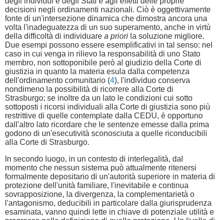
degli individui e degli Stati e agli effetti delle proprie
decisioni negli ordinamenti nazionali. Ciò è oggettivamente
fonte di un'intersezione dinamica che dimostra ancora una
volta l'inadeguatezza di un suo superamento, anche in virtù
della difficoltà di individuare
a priori
la soluzione migliore.
Due esempi possono essere esemplificativi in tal senso: nel
caso in cui venga in rilievo la responsabilità di uno Stato
membro, non sottoponibile però al giudizio della Corte di
giustizia in quanto la materia esula dalla competenza
dell'ordinamento comunitario (
4
), l'individuo conserva
nondimeno la possibilità di ricorrere alla Corte di
Strasburgo; se inoltre da un lato le condizioni cui sotto
sottoposti i ricorsi individuali alla Corte di giustizia sono più
restrittive di quelle contemplate dalla CEDU, è opportuno
dall'altro lato ricordare che le sentenze emesse dalla prima
godono di un'esecutività sconosciuta a quelle riconducibili
alla Corte di Strasburgo.
In secondo luogo, in un contesto di interlegalità, dal
momento che nessun sistema può attualmente ritenersi
formalmente depositario di un'autorità superiore in materia di
protezione dell'unità familiare, l'inevitabile e continua
sovrapposizione, la divergenza, la complementarietà o
l'antagonismo, deducibili in particolare dalla giurisprudenza
esaminata, vanno quindi lette in chiave di potenziale utilità e