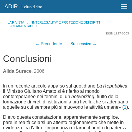
ADIR
- L'altro diritto
LA RIVISTA
/
'INTERLEGALITÀ' E PROTEZIONE DEI DIRITTI
FONDAMENTALI
/
ISSN 1827-0565
← Precedente
Successivo →
Conclusioni
Alida Surace
, 2006
In un recente articolo apparso sul quotidiano
La Repubblica
,
il Ministro Giuliano Amato si è riferito al mondo
contemporaneo nei termini di un
networking
, frutto della
formazione di «reti di istituzioni a più livelli, che si adeguano
a quelle su cui sempre più si muovono le attività umane» (
1
).
Dietro questa constatazione, apparentemente semplice,
pare in realtà celarsi un attento ragionamento che mette in
evidenza, tra l'altro, l'importanza di farne il punto di partenza