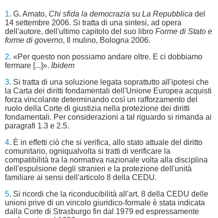
1
. G. Amato,
Chi sfida la democrazia
su
La Repubblica
del
14 settembre 2006. Si tratta di una sintesi, ad opera
dell'autore, dell'ultimo capitolo del suo libro
Forme di Stato e
forme di governo
, Il mulino, Bologna 2006.
2
. «Per questo non possiamo andare oltre. E ci dobbiamo
fermare [...]».
Ibidem
3
. Si tratta di una soluzione legata soprattutto all'ipotesi che
la Carta dei diritti fondamentali dell'Unione Europea acquisti
forza vincolante determinando così un rafforzamento del
ruolo della Corte di giustizia nella protezione dei diritti
fondamentali. Per considerazioni a tal riguardo si rimanda ai
paragrafi 1.3 e 2.5.
4
. È in effetti ciò che si verifica, allo stato attuale del diritto
comunitario, ogniqualvolta si tratti di verificare la
compatibilità tra la normativa nazionale volta alla disciplina
dell'espulsione degli stranieri e la protezione dell'unità
familiare ai sensi dell'articolo 8 della CEDU.
5
. Si ricordi che la riconducibilità all'art. 8 della CEDU delle
unioni prive di un vincolo giuridico-formale è stata indicata
dalla Corte di Strasburgo fin dal 1979 ed espressamente