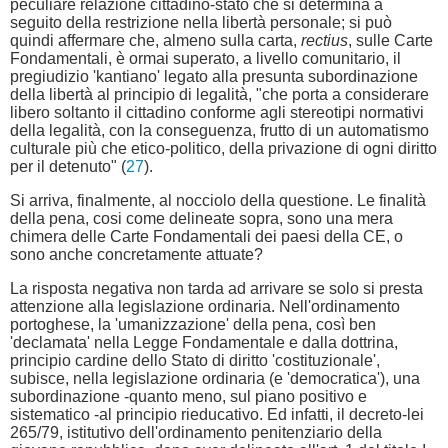
peculiare relazione cittadino-stato che si determina a
seguito della restrizione nella libertà personale; si può
quindi affermare che, almeno sulla carta,
rectius
, sulle Carte
Fondamentali, è ormai superato, a livello comunitario, il
pregiudizio 'kantiano' legato alla presunta subordinazione
della libertà al principio di legalità, "che porta a considerare
libero soltanto il cittadino conforme agli stereotipi normativi
della legalità, con la conseguenza, frutto di un automatismo
culturale più che etico-politico, della privazione di ogni diritto
per il detenuto" (
27
).
Si arriva, finalmente, al nocciolo della questione. Le finalità
della pena, cosi come delineate sopra, sono una mera
chimera delle Carte Fondamentali dei paesi della CE, o
sono anche concretamente attuate?
La risposta negativa non tarda ad arrivare se solo si presta
attenzione alla legislazione ordinaria. Nell'ordinamento
portoghese, la 'umanizzazione' della pena, così ben
'declamata' nella Legge Fondamentale e dalla dottrina,
principio cardine dello Stato di diritto 'costituzionale',
subisce, nella legislazione ordinaria (e 'democratica'), una
subordinazione -quanto meno, sul piano positivo e
sistematico -al principio rieducativo. Ed infatti, il decreto-lei
265/79, istitutivo dell'ordinamento penitenziario della