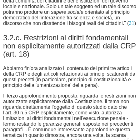
della comunità dei cittadini e delle istituzioni del governo
locale e nazionale. Solo un tale soggetto ed un tale discorso
potranno produrre un
sapere sociale
orientato al principio
democratico dell'interazione fra scienza e società, un
discorso che non disattende i bisogni reali dei cittadini." (
31
)
3.2.c. Restrizioni ai diritti fondamentali
non esplicitamente autorizzati dalla CRP
(art. 18)
Abbiamo fin'ora analizzato il contenuto dei primi tre articoli
della CRP e degli articoli relazionati ai principi scaturenti da
questi precetti (in particolare, principio di costituzionalità e
principio della 'umanizzazione' della pena).
Il terzo approfondimento proposto, riguarda le restrizioni non
autorizzate esplicitamente dalla Costituzione. Il tema non
riguarda direttamente l'oggetto di questo studio dato che
l'art. 30 n.5 CRP esplicitamente, come visto, autorizza
limitazioni ai diritti fondamentali nell'esecuzione penale -
fermo restando le
garanzie
generali esposte nei precedenti
paragrafi -. È comunque interessante approfondire questa
tematica in quanto dimostra, ancora una volta, la scarsa