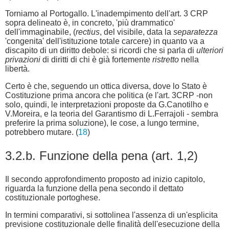
Torniamo al Portogallo. L'inadempimento dell'art. 3 CRP
sopra delineato è, in concreto, 'più drammatico'
dell'immaginabile, (
rectius
, del visibile, data la
separatezza
'congenita' dell'istituzione totale carcere) in quanto va a
discapito di un diritto debole: si ricordi che si parla di
ulteriori
privazioni
di diritti di chi è già fortemente
ristretto
nella
libertà.
Certo è che, seguendo un ottica diversa, dove lo Stato è
Costituzione prima ancora che politica (e l'art. 3CRP -non
solo, quindi, le interpretazioni proposte da G.Canotilho e
V.Moreira, e la teoria del Garantismo di L.Ferrajoli - sembra
preferire la prima soluzione), le cose, a lungo termine,
potrebbero mutare. (
18
)
3.2.b. Funzione della pena (art. 1,2)
Il secondo approfondimento proposto ad inizio capitolo,
riguarda la funzione della pena secondo il dettato
costituzionale portoghese.
In termini comparativi, si sottolinea l'assenza di un'esplicita
previsione costituzionale delle finalità dell'esecuzione della