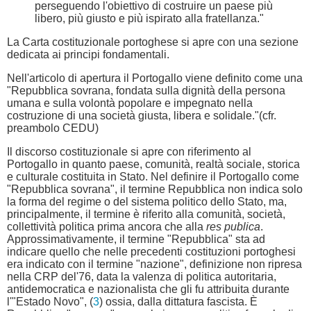
perseguendo l'obiettivo di costruire un paese più
libero, più giusto e più ispirato alla fratellanza."
La Carta costituzionale portoghese si apre con una sezione
dedicata ai principi fondamentali.
Nell'articolo di apertura il Portogallo viene definito come una
"Repubblica sovrana, fondata sulla dignità della persona
umana e sulla volontà popolare e impegnato nella
costruzione di una società giusta, libera e solidale."(cfr.
preambolo CEDU)
Il discorso costituzionale si apre con riferimento al
Portogallo in quanto paese, comunità, realtà sociale, storica
e culturale costituita in Stato. Nel definire il Portogallo come
"Repubblica sovrana", il termine Repubblica non indica solo
la forma del regime o del sistema politico dello Stato, ma,
principalmente, il termine è riferito alla comunità, società,
collettività politica prima ancora che alla
res publica
.
Approssimativamente, il termine "Repubblica" sta ad
indicare quello che nelle precedenti costituzioni portoghesi
era indicato con il termine "nazione", definizione non ripresa
nella CRP del'76, data la valenza di politica autoritaria,
antidemocratica e nazionalista che gli fu attribuita durante
l'"Estado Novo", (
3
) ossia, dalla dittatura fascista. È