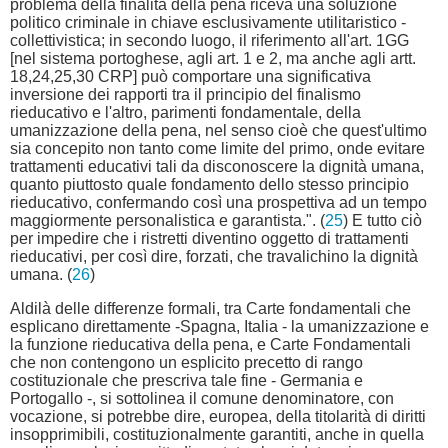
problema della finalità della pena riceva una soluzione
politico criminale in chiave esclusivamente utilitaristico -
collettivistica; in secondo luogo, il riferimento all'art. 1GG
[nel sistema portoghese, agli art. 1 e 2, ma anche agli artt.
18,24,25,30 CRP] può comportare una significativa
inversione dei rapporti tra il principio del finalismo
rieducativo e l'altro, parimenti fondamentale, della
umanizzazione della pena, nel senso cioè che quest'ultimo
sia concepito non tanto come limite del primo, onde evitare
trattamenti educativi tali da disconoscere la dignità umana,
quanto piuttosto quale fondamento dello stesso principio
rieducativo, confermando così una prospettiva ad un tempo
maggiormente personalistica e garantista.". (
25
) E tutto ciò
per impedire che i ristretti diventino oggetto di trattamenti
rieducativi, per così dire, forzati, che travalichino la dignità
umana. (
26
)
Aldilà delle differenze formali, tra Carte fondamentali che
esplicano direttamente -Spagna, Italia - la umanizzazione e
la funzione rieducativa della pena, e Carte Fondamentali
che non contengono un esplicito precetto di rango
costituzionale che prescriva tale fine - Germania e
Portogallo -, si sottolinea il comune denominatore, con
vocazione, si potrebbe dire, europea, della titolarità di diritti
insopprimibili, costituzionalmente garantiti, anche in quella