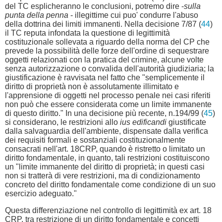
del TC esplicheranno le conclusioni, potremo dire -
sulla
punta della penna
- illegittime cui puo' condurre l'abuso
della dottrina dei limiti immanenti. Nella decisione 7/87 (
44
)
il TC reputa infondata la questione di legittimità
costituzionale sollevata a riguardo della norma del CP che
prevede la possibilità delle forze dell'ordine di sequestrare
oggetti relazionati con la pratica del crimine, alcune volte
senza autorizzazione o convalida dell'autorità giudiziaria; la
giustificazione è ravvisata nel fatto che "semplicemente il
diritto di proprietà non è assolutamente illimitato e
l'apprensione di oggetti nel processo penale nei casi riferiti
non può che essere considerata come un limite immanente
di questo diritto." In una decisione più recente, n.194/99 (
45
)
si considerano, le restrizioni allo
ius edificandi
giustificate
dalla salvaguardia dell'ambiente, dispensate dalla verifica
dei requisiti formali e sostanziali costituzionalmente
consacrati nell'art. 18CRP, quando è ristretto o limitato un
diritto fondamentale, in quanto, tali restrizioni costituiscono
un "limite immanente del diritto di proprietà; in questi casi
non si tratterà di vere restrizioni, ma di condizionamento
concreto del diritto fondamentale come condizione di un suo
esercizio adeguato."
Questa differenziazione nel controllo di legittimità ex art. 18
CRP, tra restrizione di un diritto fondamentale e concetti