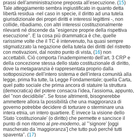
prassi dell'amministrazione preposta all'esecuzione. (
15
)
Tale atteggiamento sembra ingiustificato in quanto detta
libertà residua -nel caso in specie, il diritto ad una tutela
giurisdizionale dei propri diritti e interessi legittimi -, non
collide, ribadiamo, con altri interessi costituzionalmente
rilevanti né discende da "esigenze proprie della rispettiva
esecuzione". E la cosa più drammatica è che, quelle
rarissime volte che il TC è intervenuto, ha quasi sempre
stigmatizzato la negazione della tutela dei diritti del ristretto
con motivazioni, dal nostro punto di vista, (
16
) non
accettabili. Ciò comporta l'inadempimento dell'art. 3 CRP e
della concezione stessa dello stato costituzionale di diritto,
dove la
metagaranzia
è rappresentata proprio dalla
sottoposizione dell'intero sistema e dell'intera comunità alla
legge, prima fra tutte, la Legge Fondamentale; quella Carta,
quel patto sociale che prima ancora di statuire la struttura
(democratica) del potere consacra l'idea, l'assioma, appunto,
del "non decidibile". Se fosse altrimenti, bisognerebbe
ammettere allora la possibilità che una maggioranza di
governo potrebbe decidere di torturare o sterminare una
intera etnia, un intero quartiere. È invece la visione dello
Stato 'costituzionale' (o diritto) che permette e sancisce il
punto di non ritorno al
pre-moderno
, al "'signore' [oggi
mascherato da 'maggioranza'] che tutto può perché tutti
spaventa". (
17
)