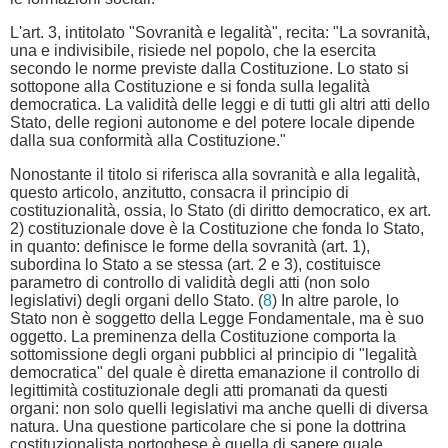
L'art. 3, intitolato "Sovranità e legalità", recita: "La sovranità,
una e indivisibile, risiede nel popolo, che la esercita
secondo le norme previste dalla Costituzione. Lo stato si
sottopone alla Costituzione e si fonda sulla legalità
democratica. La validità delle leggi e di tutti gli altri atti dello
Stato, delle regioni autonome e del potere locale dipende
dalla sua conformità alla Costituzione."
Nonostante il titolo si riferisca alla sovranità e alla legalità,
questo articolo, anzitutto, consacra il principio di
costituzionalità, ossia, lo Stato (di diritto democratico, ex art.
2) costituzionale dove è la Costituzione che fonda lo Stato,
in quanto: definisce le forme della sovranità (art. 1),
subordina lo Stato a se stessa (art. 2 e 3), costituisce
parametro di controllo di validità degli atti (non solo
legislativi) degli organi dello Stato. (
8
) In altre parole, lo
Stato non è soggetto della Legge Fondamentale, ma è suo
oggetto. La preminenza della Costituzione comporta la
sottomissione degli organi pubblici al principio di "legalità
democratica" del quale è diretta emanazione il controllo di
legittimità costituzionale degli atti promanati da questi
organi: non solo quelli legislativi ma anche quelli di diversa
natura. Una questione particolare che si pone la dottrina
costituzionalista portoghese è quella di sapere quale