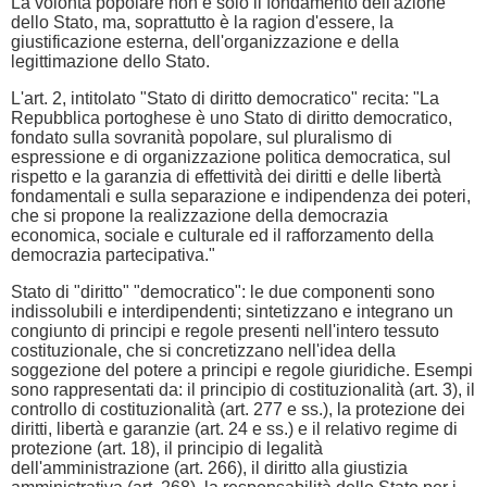
La volontà popolare non è solo il fondamento dell'azione
dello Stato, ma, soprattutto è la ragion d'essere, la
giustificazione esterna, dell'organizzazione e della
legittimazione dello Stato.
L'art. 2, intitolato "Stato di diritto democratico" recita: "La
Repubblica portoghese è uno Stato di diritto democratico,
fondato sulla sovranità popolare, sul pluralismo di
espressione e di organizzazione politica democratica, sul
rispetto e la garanzia di effettività dei diritti e delle libertà
fondamentali e sulla separazione e indipendenza dei poteri,
che si propone la realizzazione della democrazia
economica, sociale e culturale ed il rafforzamento della
democrazia partecipativa."
Stato di "diritto" "democratico": le due componenti sono
indissolubili e interdipendenti; sintetizzano e integrano un
congiunto di principi e regole presenti nell'intero tessuto
costituzionale, che si concretizzano nell'idea della
soggezione del potere a principi e regole giuridiche. Esempi
sono rappresentati da: il principio di costituzionalità (art. 3), il
controllo di costituzionalità (art. 277 e ss.), la protezione dei
diritti, libertà e garanzie (art. 24 e ss.) e il relativo regime di
protezione (art. 18), il principio di legalità
dell'amministrazione (art. 266), il diritto alla giustizia