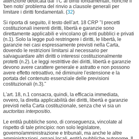
attenzione dedicata dal TC ai diritti fondamentali, nonché il
'ben noto' problema del rinvio a clausole generali per
limitare i diritti fondamentali. (
32
)
Si riporta di seguito, il testo dell'art. 18 CRP "I precetti
costituzionali inerenti diritti, libertà e garanzie sono
direttamente applicabili e vincolano gli enti pubblici e privati
(n.1). Solo la legge può restringere i diritti, le libertà, le
garanzie nei casi espressamente previsti nella Carta,
dovendo le restrizioni limitarsi al necessario per
salvaguardare altri diritti o interessi costituzionalmente
protetti (n.2). Le leggi restrittive dei diritti, libertà e garanzie
devono avere carattere generale e astratto e non possono
avere effetto retroattivo, né diminuire l'estensione e la
portata del contenuto essenziale delle previsioni
costituzionali (n.3)."
L'art. 18, n.1 consacra, quindi, la efficacia immediata,
ovvero, la diretta applicabilità dei diritti, libertà e garanzie
previsti nella Carta costituzionale, senza che vi sia un
auctoritas interpositio
.
Le entità pubbliche sono, di conseguenza, vincolate al
rispetto di tale principio: non solo legislatore,
governo/amministrazione e tribunali, ma anche le altre
amministrazioni, organi locali, entità pubbliche autonome. Il