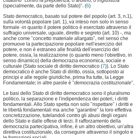
cittadino "
contro la prepotenza, o arbitrio, o ingiustizia
(specialmente, da parte dello Stato)". (
6
)
Stato democratico, basato sul potere del popolo (art. 3, n.1),
sulla volontà popolare (art. 1), va inteso non solo in senso
formale -in quanto il potere politico è esercitato attraverso il
suffragio universale, uguale, diretto e segreto (art. 10) -, ma
anche come "concetto materiale allargato", nel senso che
promuove la partecipazione popolare nell'esercizio del
potere, e non è estraneo alle finalità dell'esercizio del
potere, ossia, la realizzazione (o quanto meno l'obiettivo, in
senso dinamico) della democrazia economica, sociale e
culturale (Stato sociale di diritto democratico (
7
)). Lo Stato
democratico è anche Stato di diritto, ossia, sottoposto ai
principi e alle regole giuridiche, prima fra tutte, la Legge
Fondamentale; in altre parole è "
democrazia costituzionale
".
Le basi dello Stato di diritto democratico sono il pluralismo
politico, la separazione e l'indipendenza dei poteri, i diritti
fondamentali. Allo Stato spetta non solo "rispettare" i diritti e
le libertà fondamentali ma anche "garantire" la loro effettiva
concretizzazione, tutelandoli contro gli abusi degli organi
dello Stato e dalle offese di terzi. Il rafforzamento della
democrazia partecipativa, infine, è un altro obiettivo, un'altra
direttiva costituzionale, da conseguire attraverso il singolo e
le formazioni sociali.