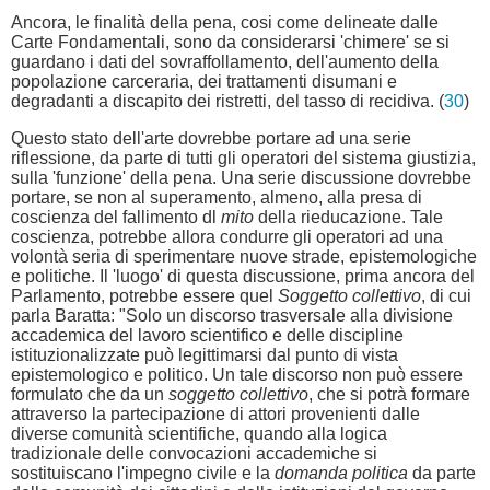
Ancora, le finalità della pena, cosi come delineate dalle
Carte Fondamentali, sono da considerarsi 'chimere' se si
guardano i dati del sovraffollamento, dell'aumento della
popolazione carceraria, dei trattamenti disumani e
degradanti a discapito dei ristretti, del tasso di recidiva. (
30
)
Questo stato dell'arte dovrebbe portare ad una serie
riflessione, da parte di tutti gli operatori del sistema giustizia,
sulla 'funzione' della pena. Una serie discussione dovrebbe
portare, se non al superamento, almeno, alla presa di
coscienza del fallimento dl
mito
della rieducazione. Tale
coscienza, potrebbe allora condurre gli operatori ad una
volontà seria di sperimentare nuove strade, epistemologiche
e politiche. Il 'luogo' di questa discussione, prima ancora del
Parlamento, potrebbe essere quel
Soggetto collettivo
, di cui
parla Baratta: "Solo un discorso trasversale alla divisione
accademica del lavoro scientifico e delle discipline
istituzionalizzate può legittimarsi dal punto di vista
epistemologico e politico. Un tale discorso non può essere
formulato che da un
soggetto collettivo
, che si potrà formare
attraverso la partecipazione di attori provenienti dalle
diverse comunità scientifiche, quando alla logica
tradizionale delle convocazioni accademiche si
sostituiscano l'impegno civile e la
domanda politica
da parte