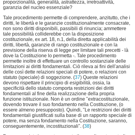
proporzionalità, generalità, astrattezza, irretroattività,
garanzia del nucleo essenziale?
Tale procedimento permette di comprendere, anzitutto, che i
diritti, le libertà e le garanzie costituzionalmente consacrate,
non sono diritti disponibili, passibili di rinuncia; ammettere
tale possibilità colliderebbe con la disposizione
costituzionale, ex art. 18, n.1, della diretta applicabilità dei
diritti, libertà, garanzie di rango costituzionale e con la
previsione della riserva di legge per limitare tali precetti - là
dove la Costituzione lo permetta -. Tale procedimento
permette inoltre di effettuare un controllo sostanziale delle
limitazioni ai diritti fondamentali. Ciò rileva ai fini dell'analisi
delle così dette relazioni speciali di potere, o relazioni con
statuto (speciale) di soggezione. (
37
) Queste relazioni
devono rispettare il principio di
esigibilità
, ossia, la
specificità dello statuto comporta restrizioni dei diritti
fondamentali al fine della realizzazione della propria
funzione istituzionale. Non è un ordine "extracostituzionale,
dovendo trovare il suo fondamento nella Costituzione, (o
essere almeno presupposto). Quindi, "Le restrizioni dei diritti
fondamentali giustificati sulla base di un rapporto speciale di
potere, ma senza fondamento nella Costituzione, saranno,
conseguentemente, incostituzionali". (
38
)