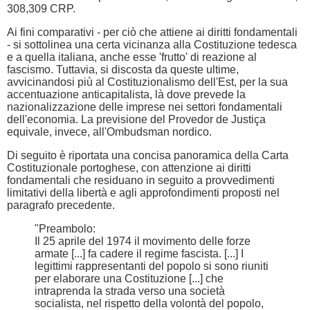
308,309 CRP.
Ai fini comparativi - per ciò che attiene ai diritti fondamentali
- si sottolinea una certa vicinanza alla Costituzione tedesca
e a quella italiana, anche esse 'frutto' di reazione al
fascismo. Tuttavia, si discosta da queste ultime,
avvicinandosi più al Costituzionalismo dell'Est, per la sua
accentuazione anticapitalista, là dove prevede la
nazionalizzazione delle imprese nei settori fondamentali
dell'economia. La previsione del Provedor de Justiça
equivale, invece, all'Ombudsman nordico.
Di seguito è riportata una concisa panoramica della Carta
Costituzionale portoghese, con attenzione ai diritti
fondamentali che residuano in seguito a provvedimenti
limitativi della libertà e agli approfondimenti proposti nel
paragrafo precedente.
"Preambolo:
Il 25 aprile del 1974 il movimento delle forze
armate [...] fa cadere il regime fascista. [...] I
legittimi rappresentanti del popolo si sono riuniti
per elaborare una Costituzione [...] che
intraprenda la strada verso una società
socialista, nel rispetto della volontà del popolo,