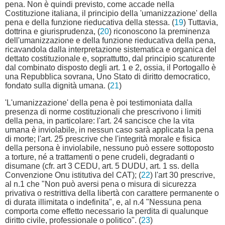
pena. Non è quindi previsto, come accade nella
Costituzione italiana, il principio della 'umanizzazione' della
pena e della funzione rieducativa della stessa. (
19
) Tuttavia,
dottrina e giurisprudenza, (
20
) riconoscono la preminenza
dell'umanizzazione e della funzione rieducativa della pena,
ricavandola dalla interpretazione sistematica e organica del
dettato costituzionale e, soprattutto, dal principio scaturente
dal combinato disposto degli art. 1 e 2, ossia, il Portogallo è
una Repubblica sovrana, Uno Stato di diritto democratico,
fondato sulla dignità umana. (
21
)
'L'umanizzazione' della pena è poi testimoniata dalla
presenza di norme costituzionali che prescrivono i limiti
della pena, in particolare: l'art. 24 sancisce che la vita
umana è inviolabile, in nessun caso sarà applicata la pena
di morte; l'art. 25 prescrive che l'integrità morale e fisica
della persona è inviolabile, nessuno può essere sottoposto
a torture, né a trattamenti o pene crudeli, degradanti o
disumane (cfr. art 3 CEDU, art. 5 DUDU, art. 1 ss. della
Convenzione Onu istitutiva del CAT); (
22
) l'art 30 prescrive,
al n.1 che "Non può aversi pena o misura di sicurezza
privativa o restrittiva della libertà con carattere permanente o
di durata illimitata o indefinita", e, al n.4 "Nessuna pena
comporta come effetto necessario la perdita di qualunque
diritto civile, professionale o politico". (
23
)