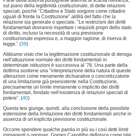
Parte della dottrina portoghese afferma la scarsa rilevanza,
sul piano della legittimità costituzionale, di dette relazioni
speciali, poiché "Cittadino e Stato sorgono come cittadini
uguali di fronte la Costituzione" aldilà del fatto che la
relazione sia generale o speciale. "Le restrizioni dei diritti
fondamentali dovranno rispettare i requisiti propri dello stato
di diritto, incluso la necessità di una previsione
costituzionale espressa e, a maggior ragione, di riserva di
legge." (
39
)
Abbiamo visto che la legittimazione costituzionale di deroga
nell'attuazione normale dei diritti fondamentali in
determinate istituzioni è successiva al '76. Una parte della
dottrina sostiene una "interpretazione della natura di queste
alterazioni come meramente dichiarative o concretizzatorie
di una limitazione già preesistente nella Costituzione,
precisamente un limite immanente o implicito dei diritti
fondamentali, fondato nell'esistenza di relazioni speciali di
potere". (
40
)
Questa tesi giunge, quindi, alla conclusione della possibile
estensione della limitazione dei diritti fondamentali anche in
assenza di un'esplicita previsione costituzionale.
Occorre spendere qualche parola in più su i così detti
limiti
immanenti
o
originari
. Gomes Canotilho definisce come tale