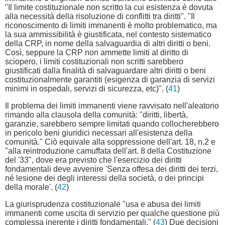
"Il limite costituzionale non scritto la cui esistenza è dovuta
alla necessità della risoluzione di conflitti tra diritti". "Il
riconoscimento di limiti immanenti è molto problematico, ma
la sua ammissibilità è giustificata, nel contesto sistematico
della CRP, in nome della salvaguardia di altri diritti o beni.
Così, seppure la CRP non ammette limiti al diritto di
sciopero, i limiti costituzionali non scritti sarebbero
giustificati dalla finalità di salvaguardare altri diritti o beni
costituzionalmente garantiti (esigenza di garanzia di servizi
minimi in ospedali, servizi di sicurezza, etc)". (
41
)
Il problema dei limiti immanenti viene ravvisato nell'aleatorio
rimando alla clausola della comunità: "diritti, libertà,
garanzie, sarebbero sempre limitati quando collocherebbero
in pericolo beni giuridici necessari all'esistenza della
comunità." Ciò equivale alla soppressione dell'art. 18, n.2 e
"alla reintroduzione camuffata dell'art. 8 della Costituzione
del '33", dove era previsto che l'esercizio dei diritti
fondamentali deve avvenire 'Senza offesa dei diritti dei terzi,
né lesione dei degli interessi della società, o dei principi
della morale'. (
42
)
La giurisprudenza costituzionale "usa e abusa dei limiti
immanenti come uscita di servizio per qualche questione più
complessa inerente i diritti fondamentali." (
43
) Due decisioni