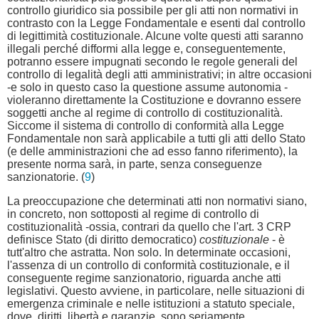
controllo giuridico sia possibile per gli atti non normativi in
contrasto con la Legge Fondamentale e esenti dal controllo
di legittimità costituzionale. Alcune volte questi atti saranno
illegali perché difformi alla legge e, conseguentemente,
potranno essere impugnati secondo le regole generali del
controllo di legalità degli atti amministrativi; in altre occasioni
-e solo in questo caso la questione assume autonomia -
violeranno direttamente la Costituzione e dovranno essere
soggetti anche al regime di controllo di costituzionalità.
Siccome il sistema di controllo di conformità alla Legge
Fondamentale non sarà applicabile a tutti gli atti dello Stato
(e delle amministrazioni che ad esso fanno riferimento), la
presente norma sarà, in parte, senza conseguenze
sanzionatorie. (
9
)
La preoccupazione che determinati atti non normativi siano,
in concreto, non sottoposti al regime di controllo di
costituzionalità -ossia, contrari da quello che l'art. 3 CRP
definisce Stato (di diritto democratico)
costituzionale
- è
tutt'altro che astratta. Non solo. In determinate occasioni,
l'assenza di un controllo di conformità costituzionale, e il
conseguente regime sanzionatorio, riguarda anche atti
legislativi. Questo avviene, in particolare, nelle situazioni di
emergenza criminale e nelle istituzioni a statuto speciale,
dove, diritti, libertà e garanzie, sono seriamente