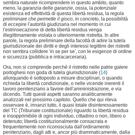
sembra
naturale
ricomprendere in questo ambito, quanto
meno, la
garanzia
delle
garanzie
, ossia, la
potenziale
esistenza ed effettività di questa libertà residua, la
regola
preliminare che permette il gioco
, in concreto, la possibilità
di eccepire l'autorità giudiziaria nel momento in cui
l'estrinsecazione di detta libertà residua venga
illegittimamente violata o ulteriormente ristretta. In altre
parole, la regola preliminare della facoltà di adire la tutela
giurisdizionale dei diritti e degli interessi legittimi dei ristretti
non sembra collidere 'in se per se', con le esigenze di ordine
e sicurezza (pubblica e intracarceraria).
Ora, non si comprende perché il ristretto nelle patrie galere
portoghesi non goda di tutela giurisdizionale (
14
)
allorquando è sottoposto a misure disciplinari, o quando
richieda la libertà condizionale, o nelle vicende inerenti il
lavoro penitenziario a favore dell'amministrazione, e via
dicendo. Tutti questi aspetti saranno analiticamente
analizzati nel prossimo capitolo. Quello che qui rileva
osservare è, innanzi tutto, il quasi totale disinteressamento
del TC (Tribunale costituzionale) riguardo la libertà residua
e insopprimibile di ogni individuo, cittadino o non, libero o
detenuto; libertà costituzionalmente consacrata e
frequentemente non riconosciuta dall'ordinamento
penitenziario, dagli atti e, ancor più drammaticamente, dalla