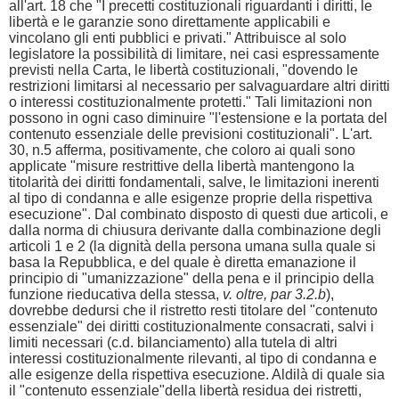
all'art. 18 che "I precetti costituzionali riguardanti i diritti, le
libertà e le garanzie sono direttamente applicabili e
vincolano gli enti pubblici e privati." Attribuisce al solo
legislatore la possibilità di limitare, nei casi espressamente
previsti nella Carta, le libertà costituzionali, "dovendo le
restrizioni limitarsi al necessario per salvaguardare altri diritti
o interessi costituzionalmente protetti." Tali limitazioni non
possono in ogni caso diminuire "l'estensione e la portata del
contenuto essenziale delle previsioni costituzionali". L'art.
30, n.5 afferma, positivamente, che coloro ai quali sono
applicate "misure restrittive della libertà mantengono la
titolarità dei diritti fondamentali, salve, le limitazioni inerenti
al tipo di condanna e alle esigenze proprie della rispettiva
esecuzione". Dal combinato disposto di questi due articoli, e
dalla norma di chiusura derivante dalla combinazione degli
articoli 1 e 2 (la dignità della persona umana sulla quale si
basa la Repubblica, e del quale è diretta emanazione il
principio di "umanizzazione" della pena e il principio della
funzione rieducativa della stessa,
v. oltre, par 3.2.b
),
dovrebbe dedursi che il ristretto resti titolare del "contenuto
essenziale" dei diritti costituzionalmente consacrati, salvi i
limiti necessari (c.d. bilanciamento) alla tutela di altri
interessi costituzionalmente rilevanti, al tipo di condanna e
alle esigenze della rispettiva esecuzione. Aldilà di quale sia
il "contenuto essenziale"della libertà residua dei ristretti,