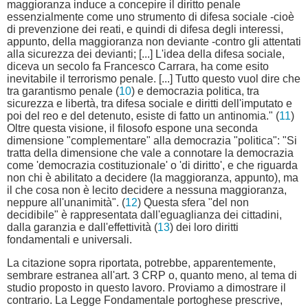
maggioranza induce a concepire il diritto penale
essenzialmente come uno strumento di difesa sociale -cioè
di prevenzione dei reati, e quindi di difesa degli interessi,
appunto, della maggioranza non deviante -contro gli attentati
alla sicurezza dei devianti; [...] L'idea della difesa sociale,
diceva un secolo fa Francesco Carrara, ha come esito
inevitabile il terrorismo penale. [...] Tutto questo vuol dire che
tra garantismo penale (
10
) e democrazia politica, tra
sicurezza e libertà, tra difesa sociale e diritti dell'imputato e
poi del reo e del detenuto, esiste di fatto un antinomia." (
11
)
Oltre questa visione, il filosofo espone una seconda
dimensione "complementare" alla democrazia "politica": "Si
tratta della dimensione che vale a connotare la democrazia
come 'democrazia costituzionale' o 'di diritto', e che riguarda
non chi è abilitato a decidere (la maggioranza, appunto), ma
il che cosa non è lecito decidere a nessuna maggioranza,
neppure all'unanimità". (
12
) Questa sfera "del non
decidibile" è rappresentata dall'eguaglianza dei cittadini,
dalla garanzia e dall'effettività (
13
) dei loro diritti
fondamentali e universali.
La citazione sopra riportata, potrebbe, apparentemente,
sembrare estranea all'art. 3 CRP o, quanto meno, al tema di
studio proposto in questo lavoro. Proviamo a dimostrare il
contrario. La Legge Fondamentale portoghese prescrive,