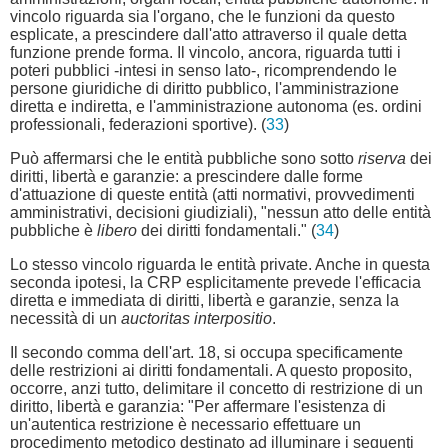
vincolo riguarda sia l'organo, che le funzioni da questo
esplicate, a prescindere dall'atto attraverso il quale detta
funzione prende forma. Il vincolo, ancora, riguarda tutti i
poteri pubblici -intesi in senso lato-, ricomprendendo le
persone giuridiche di diritto pubblico, l'amministrazione
diretta e indiretta, e l'amministrazione autonoma (es. ordini
professionali, federazioni sportive). (
33
)
Può affermarsi che le entità pubbliche sono sotto
riserva
dei
diritti, libertà e garanzie: a prescindere dalle forme
d'attuazione di queste entità (atti normativi, provvedimenti
amministrativi, decisioni giudiziali), "nessun atto delle entità
pubbliche è
libero
dei diritti fondamentali." (
34
)
Lo stesso vincolo riguarda le entità private. Anche in questa
seconda ipotesi, la CRP esplicitamente prevede l'efficacia
diretta e immediata di diritti, libertà e garanzie, senza la
necessità di un
auctoritas interpositio
.
Il secondo comma dell'art. 18, si occupa specificamente
delle restrizioni ai diritti fondamentali. A questo proposito,
occorre, anzi tutto, delimitare il concetto di restrizione di un
diritto, libertà e garanzia: "Per affermare l'esistenza di
un'autentica restrizione è necessario effettuare un
procedimento metodico destinato ad illuminare i seguenti