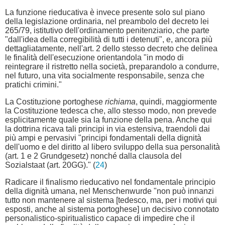
La funzione rieducativa è invece presente solo sul piano
della legislazione ordinaria, nel preambolo del decreto lei
265/79, istitutivo dell'ordinamento penitenziario, che parte
"dall'idea della corregibilità di tutti i detenuti", e, ancora più
dettagliatamente, nell'art. 2 dello stesso decreto che delinea
le finalità dell'esecuzione orientandola "in modo di
reintegrare il ristretto nella società, preparandolo a condurre,
nel futuro, una vita socialmente responsabile, senza che
pratichi crimini."
La Costituzione portoghese
richiama
, quindi, maggiormente
la Costituzione tedesca che, allo stesso modo, non prevede
esplicitamente quale sia la funzione della pena. Anche qui
la dottrina ricava tali principi in via estensiva, traendoli dai
più ampi e pervasivi "principi fondamentali della dignità
dell'uomo e del diritto al libero sviluppo della sua personalità
(art. 1 e 2 Grundgesetz) nonché dalla clausola del
Sozialstaat (art. 20GG)." (
24
)
Radicare il finalismo rieducativo nel fondamentale principio
della dignità umana, nel Menschenwurde "non può innanzi
tutto non mantenere al sistema [tedesco, ma, per i motivi qui
esposti, anche al sistema portoghese] un decisivo connotato
personalistico-spiritualistico capace di impedire che il