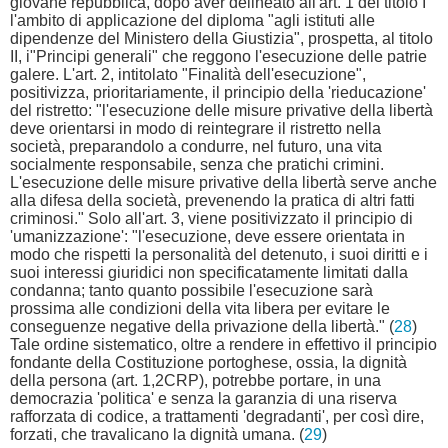
giovane repubblica, dopo aver delineato all'art. 1 del titolo I
l'ambito di applicazione del diploma "agli istituti alle
dipendenze del Ministero della Giustizia", prospetta, al titolo
II, i"Principi generali" che reggono l'esecuzione delle patrie
galere. L'art. 2, intitolato "Finalità dell'esecuzione",
positivizza, prioritariamente, il principio della 'rieducazione'
del ristretto: "l'esecuzione delle misure privative della libertà
deve orientarsi in modo di reintegrare il ristretto nella
società, preparandolo a condurre, nel futuro, una vita
socialmente responsabile, senza che pratichi crimini.
L'esecuzione delle misure privative della libertà serve anche
alla difesa della società, prevenendo la pratica di altri fatti
criminosi." Solo all'art. 3, viene positivizzato il principio di
'umanizzazione': "l'esecuzione, deve essere orientata in
modo che rispetti la personalità del detenuto, i suoi diritti e i
suoi interessi giuridici non specificatamente limitati dalla
condanna; tanto quanto possibile l'esecuzione sarà
prossima alle condizioni della vita libera per evitare le
conseguenze negative della privazione della libertà." (
28
)
Tale ordine sistematico, oltre a rendere in effettivo il principio
fondante della Costituzione portoghese, ossia, la dignità
della persona (art. 1,2CRP), potrebbe portare, in una
democrazia 'politica' e senza la garanzia di una riserva
rafforzata di codice, a trattamenti 'degradanti', per così dire,
forzati, che travalicano la dignità umana. (
29
)