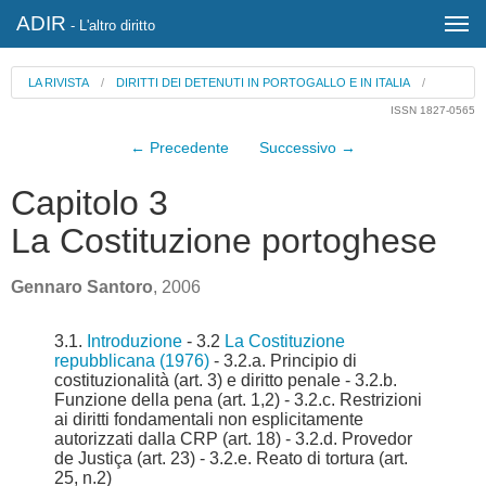
ADIR
- L'altro diritto
LA RIVISTA
/
DIRITTI DEI DETENUTI IN PORTOGALLO E IN ITALIA
/
ISSN 1827-0565
← Precedente
Successivo →
Capitolo 3
La Costituzione portoghese
Gennaro Santoro
, 2006
3.1.
Introduzione
- 3.2
La Costituzione
repubblicana (1976)
- 3.2.a. Principio di
costituzionalità (art. 3) e diritto penale - 3.2.b.
Funzione della pena (art. 1,2) - 3.2.c. Restrizioni
ai diritti fondamentali non esplicitamente
autorizzati dalla CRP (art. 18) - 3.2.d. Provedor
de Justiça (art. 23) - 3.2.e. Reato di tortura (art.
25, n.2)