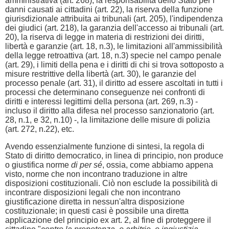
amministrativa (art. 268), la responsabilità dello Stato per i
danni causati ai cittadini (art. 22), la riserva della funzione
giurisdizionale attribuita ai tribunali (art. 205), l'indipendenza
dei giudici (art. 218), la garanzia dell'accesso ai tribunali (art.
20), la riserva di legge in materia di restrizioni dei diritti,
libertà e garanzie (art. 18, n.3), le limitazioni all'ammissibilità
della legge retroattiva (art. 18, n.3) specie nel campo penale
(art. 29), i limiti della pena e i diritti di chi si trova sottoposto a
misure restrittive della libertà (art. 30), le garanzie del
processo penale (art. 31), il diritto ad essere ascoltati in tutti i
processi che determinano conseguenze nei confronti di
diritti e interessi legittimi della persona (art. 269, n.3) -
incluso il diritto alla difesa nel processo sanzionatorio (art.
28, n.1, e 32, n.10) -, la limitazione delle misure di polizia
(art. 272, n.22), etc.
Avendo essenzialmente funzione di sintesi, la regola di
Stato di diritto democratico, in linea di principio, non produce
o giustifica norme
di per sé
, ossia, come abbiamo appena
visto, norme che non incontrano traduzione in altre
disposizioni costituzionali. Ciò non esclude la possibilità di
incontrare disposizioni legali che non incontrano
giustificazione diretta in nessun'altra disposizione
costituzionale; in questi casi è possibile una diretta
applicazione del principio ex art. 2, al fine di proteggere il