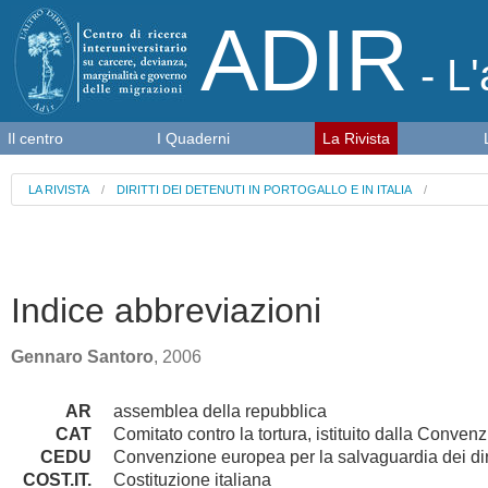
ADIR
- L'
Il centro
I Quaderni
La Rivista
LA RIVISTA
/
DIRITTI DEI DETENUTI IN PORTOGALLO E IN ITALIA
/
Indice abbreviazioni
Gennaro Santoro
, 2006
AR
assemblea della repubblica
CAT
Comitato contro la tortura, istituito dalla Conv
CEDU
Convenzione europea per la salvaguardia dei diri
COST.IT.
Costituzione italiana