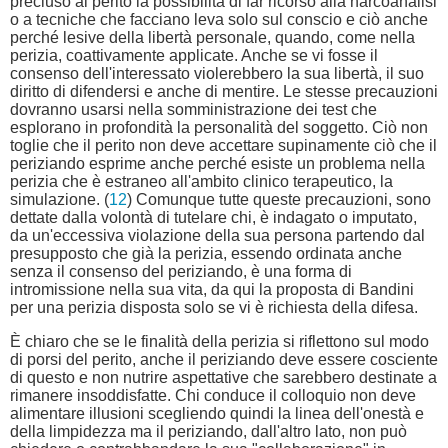
precluso al perito la possibilità di far ricorso alla narcoanalisi
o a tecniche che facciano leva solo sul conscio e ciò anche
perché lesive della libertà personale, quando, come nella
perizia, coattivamente applicate. Anche se vi fosse il
consenso dell'interessato violerebbero la sua libertà, il suo
diritto di difendersi e anche di mentire. Le stesse precauzioni
dovranno usarsi nella somministrazione dei test che
esplorano in profondità la personalità del soggetto. Ciò non
toglie che il perito non deve accettare supinamente ciò che il
periziando esprime anche perché esiste un problema nella
perizia che è estraneo all'ambito clinico terapeutico, la
simulazione. (
12
) Comunque tutte queste precauzioni, sono
dettate dalla volontà di tutelare chi, è indagato o imputato,
da un'eccessiva violazione della sua persona partendo dal
presupposto che già la perizia, essendo ordinata anche
senza il consenso del periziando, è una forma di
intromissione nella sua vita, da qui la proposta di Bandini
per una perizia disposta solo se vi è richiesta della difesa.
È chiaro che se le finalità della perizia si riflettono sul modo
di porsi del perito, anche il periziando deve essere cosciente
di questo e non nutrire aspettative che sarebbero destinate a
rimanere insoddisfatte. Chi conduce il colloquio non deve
alimentare illusioni scegliendo quindi la linea dell'onestà e
della limpidezza ma il periziando, dall'altro lato, non può