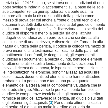
perizia (art. 224 1º c.p.p.), se si trova nelle condizioni di non
poter svolgere indagini o accertamenti sulla base delle sole
sue competenze. La giurisprudenza, da parte sua, ha
sempre affermato la discrezionalità della perizia come
mezzo di prova per cui anche a fronte di pareri tecnici e di
documenti addotti dalla difesa, la scelta del giudice di merito
di disporre indagine specifica è discrezionale. La scelta del
giudice di disporre o meno la perizia sia che l'attività
indagatrice conduca ad un parere, sia che sia diretta alla
costituzione di una certezza, è discrezionale. Tornando alla
natura giuridica della perizia, il codice la colloca tra mezzi di
prova insieme alla testimonianza, l'esame delle parti nel
dibattimento, i confronti, le ricognizioni, gli esperimenti
giudiziali e i documenti; la perizia quindi, fornisce elementi
direttamente utilizzabili a fondamento della decisione. I
mezzi di ricerca della prova, le ispezioni, le perquisizioni, e
le intercettazioni telefoniche, sono finalizzati ad acquisire
cose, tracce, documenti, ed elementi che hanno attitudine
probatoria. La perizia non è tanto una prova quanto
elemento della stessa per la componente valutativa che la
contraddistingue. Attraverso la perizia il perito fornisce al
giudice le competenze tecniche che gli mancano. Il perito
fornisce al giudice, attraverso la perizia, un giudizio sui dati
e gli elementi già acquisiti. (
3
) Per quanto attiene la scelta
del perito, si è dibattuto molto in ordine al criterio da