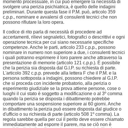
momento processuale, in cui può emergere la necessità di
svolgere una perizia psichiatrica, è quello delle indagini
preliminari. Durante questa fase il P.M. può, articolo 359
c.p.p., nominare e avvalersi di consulenti tecnici che non
possono rifiutare la loro opera.
Il codice di rito parla di necessità di procedere ad
accertamenti, rilievi segnaletici, fotografici o descrittivi e ogni
operazione tecnica per cui siano necessarie specifiche
competenze. Anche le parti, articolo 233 c.p.p., possono
nominare in numero non superiore a due, i consulenti tecnici
i quali potranno esprimere il loro parere anche attraverso la
presentazione di memorie (articolo 121 c.p.p.). È possibile
che la perizia sia disposta dal G.I.P. su richiesta di parte.
L'articolo 392 c.p.p. prevede alla lettera F che il P.M. e la
persona sottoposta a indagini, possono chiedere al G.I.P.
che si proceda con incidente probatorio, alla perizia o
esperimento giudiziale se la prova attiene persone, cose o
luoghi il cui stato è soggetto a modificazione o al 3º comma
quando la perizia se disposta i dibattimento potrebbe
comportare una sospensione superiore ai 60 giorni. Anche
in dibattimento la perizia può essere disposta dal giudice o
d'ufficio o su richiesta di parte (articolo 508 1º comma). La
regola sarebbe quella per cui il perito deve essere chiamato
immediatamente ad esporre il parere, ma se ciò non è