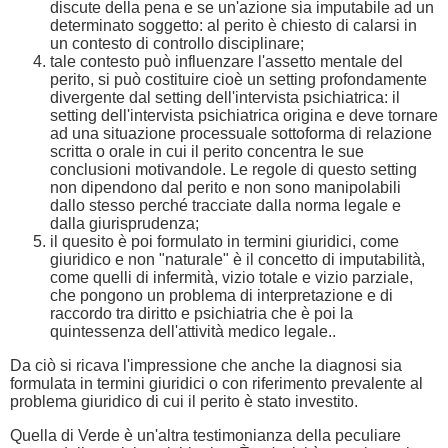
discute della pena e se un'azione sia imputabile ad un
determinato soggetto: al perito è chiesto di calarsi in
un contesto di controllo disciplinare;
tale contesto può influenzare l'assetto mentale del
perito, si può costituire cioè un setting profondamente
divergente dal setting dell'intervista psichiatrica: il
setting dell'intervista psichiatrica origina e deve tornare
ad una situazione processuale sottoforma di relazione
scritta o orale in cui il perito concentra le sue
conclusioni motivandole. Le regole di questo setting
non dipendono dal perito e non sono manipolabili
dallo stesso perché tracciate dalla norma legale e
dalla giurisprudenza;
il quesito è poi formulato in termini giuridici, come
giuridico e non "naturale" è il concetto di imputabilità,
come quelli di infermità, vizio totale e vizio parziale,
che pongono un problema di interpretazione e di
raccordo tra diritto e psichiatria che è poi la
quintessenza dell'attività medico legale..
Da ciò si ricava l'impressione che anche la diagnosi sia
formulata in termini giuridici o con riferimento prevalente al
problema giuridico di cui il perito è stato investito.
Quella di Verde è un'altra testimonianza della peculiare