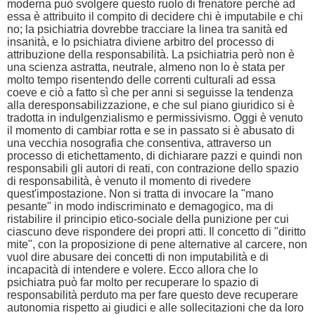
moderna può svolgere questo ruolo di frenatore perché ad
essa è attribuito il compito di decidere chi è imputabile e chi
no; la psichiatria dovrebbe tracciare la linea tra sanità ed
insanità, e lo psichiatra diviene arbitro del processo di
attribuzione della responsabilità. La psichiatria però non è
una scienza astratta, neutrale, almeno non lo è stata per
molto tempo risentendo delle correnti culturali ad essa
coeve e ciò a fatto sì che per anni si seguisse la tendenza
alla deresponsabilizzazione, e che sul piano giuridico si è
tradotta in indulgenzialismo e permissivismo. Oggi è venuto
il momento di cambiar rotta e se in passato si è abusato di
una vecchia nosografia che consentiva, attraverso un
processo di etichettamento, di dichiarare pazzi e quindi non
responsabili gli autori di reati, con contrazione dello spazio
di responsabilità, è venuto il momento di rivedere
quest'impostazione. Non si tratta di invocare la "mano
pesante" in modo indiscriminato e demagogico, ma di
ristabilire il principio etico-sociale della punizione per cui
ciascuno deve rispondere dei propri atti. Il concetto di "diritto
mite", con la proposizione di pene alternative al carcere, non
vuol dire abusare dei concetti di non imputabilità e di
incapacità di intendere e volere. Ecco allora che lo
psichiatra può far molto per recuperare lo spazio di
responsabilità perduto ma per fare questo deve recuperare
autonomia rispetto ai giudici e alle sollecitazioni che da loro