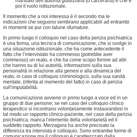
mandato dell'autorità giudiziaria (o carceraria) e che è
poi il ruolo istituzionale.
Il momento che a noi interessa è il secondo ma le
indicazioni che seguono sembrano applicabili ad entrambi
in momenti se pur con talune sfumature.
In primo luogo il colloquio nel caso della perizia psichiatrica
è una forma, una tecnica di comunicazione, che si svolge in
una situazione istituzionale, che ha come antecedente il
fatto che l'intervistato ha commesso (potrebbe aver
commesso) un reato, e che ha come scopo fornire ad altri
che hanno su di lui autorità, informazioni sulla sua
personalità in relazione alla genesi e alla dinamica del
reato, in caso di colloquio criminologico, sulla sua sanità
mentale, (riferita al momento del fatto) in caso di perizia
sull'imputabilità.
La comunicazione avviene in primo luogo a voce ed in un
gruppo di due persone; se nel caso del colloquio clinico
terapeutico si incontrano volontariamente instaurandosi in
tal modo un rapporto clinico-paziente, nel caso della perizia
psichiatrica, manca l'elemento della volontarietà ed il
suddetto rapporto. Merzagora ha anche precisato la
differenza tra intervista e colloquio. Sono entrambe forme di
comunicazione ma il colloquio è caratterizzato dalla