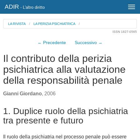
ADIR
- L'altro diritto
LA RIVISTA
/
LA PERIZIA PSICHIATRICA
/
ISSN 1827-0565
← Precedente
Successivo →
Il contributo della perizia
psichiatrica alla valutazione
della responsabilità penale
Gianni Giordano
, 2006
1. Duplice ruolo della psichiatria
tra presente e futuro
Il ruolo della psichiatria nel processo penale può essere