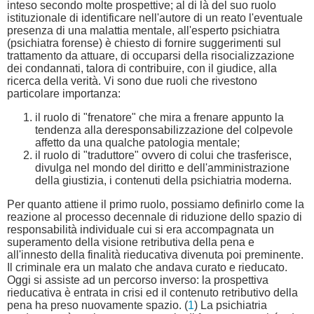
inteso secondo molte prospettive; al di là del suo ruolo
istituzionale di identificare nell'autore di un reato l'eventuale
presenza di una malattia mentale, all'esperto psichiatra
(psichiatra forense) è chiesto di fornire suggerimenti sul
trattamento da attuare, di occuparsi della risocializzazione
dei condannati, talora di contribuire, con il giudice, alla
ricerca della verità. Vi sono due ruoli che rivestono
particolare importanza:
il ruolo di "frenatore" che mira a frenare appunto la
tendenza alla deresponsabilizzazione del colpevole
affetto da una qualche patologia mentale;
il ruolo di "traduttore" ovvero di colui che trasferisce,
divulga nel mondo del diritto e dell'amministrazione
della giustizia, i contenuti della psichiatria moderna.
Per quanto attiene il primo ruolo, possiamo definirlo come la
reazione al processo decennale di riduzione dello spazio di
responsabilità individuale cui si era accompagnata un
superamento della visione retributiva della pena e
all'innesto della finalità rieducativa divenuta poi preminente.
Il criminale era un malato che andava curato e rieducato.
Oggi si assiste ad un percorso inverso: la prospettiva
rieducativa è entrata in crisi ed il contenuto retributivo della
pena ha preso nuovamente spazio. (
1
) La psichiatria