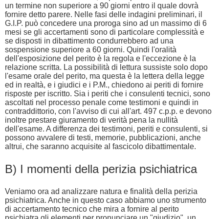
un termine non superiore a 90 giorni entro il quale dovrà
fornire detto parere. Nelle fasi delle indagini preliminari, il
G.I.P. può concedere una proroga sino ad un massimo di 6
mesi se gli accertamenti sono di particolare complessità e
se disposti in dibattimento condurrebbero ad una
sospensione superiore a 60 giorni. Quindi l'oralità
dell'esposizione del perito è la regola e l'eccezione è la
relazione scritta. La possibilità di lettura sussiste solo dopo
l'esame orale del perito, ma questa è la lettera della legge
ed in realtà, e i giudici e i P.M., chiedono ai periti di fornire
risposte per iscritto. Sia i periti che i consulenti tecnici, sono
ascoltati nel processo penale come testimoni e quindi in
contraddittorio, con l'avviso di cui all'art. 497 c.p.p. e devono
inoltre prestare giuramento di verità pena la nullità
dell'esame. A differenza dei testimoni, periti e consulenti, si
possono avvalere di testi, memorie, pubblicazioni, anche
altrui, che saranno acquisite al fascicolo dibattimentale.
B) I momenti della perizia psichiatrica
Veniamo ora ad analizzare natura e finalità della perizia
psichiatrica. Anche in questo caso abbiamo uno strumento
di accertamento tecnico che mira a fornire al perito
psichiatra gli elementi per pronunciare un "giudizio", un