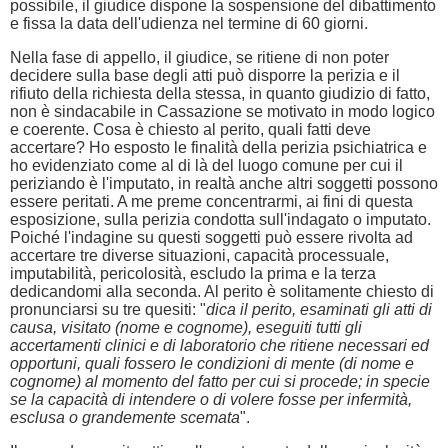
possibile, il giudice dispone la sospensione del dibattimento
e fissa la data dell'udienza nel termine di 60 giorni.
Nella fase di appello, il giudice, se ritiene di non poter
decidere sulla base degli atti può disporre la perizia e il
rifiuto della richiesta della stessa, in quanto giudizio di fatto,
non è sindacabile in Cassazione se motivato in modo logico
e coerente. Cosa è chiesto al perito, quali fatti deve
accertare? Ho esposto le finalità della perizia psichiatrica e
ho evidenziato come al di là del luogo comune per cui il
periziando è l'imputato, in realtà anche altri soggetti possono
essere peritati. A me preme concentrarmi, ai fini di questa
esposizione, sulla perizia condotta sull'indagato o imputato.
Poiché l'indagine su questi soggetti può essere rivolta ad
accertare tre diverse situazioni, capacità processuale,
imputabilità, pericolosità, escludo la prima e la terza
dedicandomi alla seconda. Al perito è solitamente chiesto di
pronunciarsi su tre quesiti: "
dica il perito, esaminati gli atti di
causa, visitato (nome e cognome), eseguiti tutti gli
accertamenti clinici e di laboratorio che ritiene necessari ed
opportuni, quali fossero le condizioni di mente (di nome e
cognome) al momento del fatto per cui si procede; in specie
se la capacità di intendere o di volere fosse per infermità,
esclusa o grandemente scemata
".