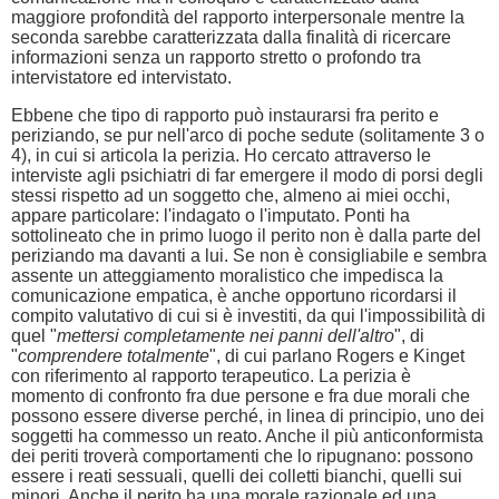
maggiore profondità del rapporto interpersonale mentre la
seconda sarebbe caratterizzata dalla finalità di ricercare
informazioni senza un rapporto stretto o profondo tra
intervistatore ed intervistato.
Ebbene che tipo di rapporto può instaurarsi fra perito e
periziando, se pur nell'arco di poche sedute (solitamente 3 o
4), in cui si articola la perizia. Ho cercato attraverso le
interviste agli psichiatri di far emergere il modo di porsi degli
stessi rispetto ad un soggetto che, almeno ai miei occhi,
appare particolare: l'indagato o l'imputato. Ponti ha
sottolineato che in primo luogo il perito non è dalla parte del
periziando ma davanti a lui. Se non è consigliabile e sembra
assente un atteggiamento moralistico che impedisca la
comunicazione empatica, è anche opportuno ricordarsi il
compito valutativo di cui si è investiti, da qui l'impossibilità di
quel "
mettersi completamente nei panni dell'altro
", di
"
comprendere totalmente
", di cui parlano Rogers e Kinget
con riferimento al rapporto terapeutico. La perizia è
momento di confronto fra due persone e fra due morali che
possono essere diverse perché, in linea di principio, uno dei
soggetti ha commesso un reato. Anche il più anticonformista
dei periti troverà comportamenti che lo ripugnano: possono
essere i reati sessuali, quelli dei colletti bianchi, quelli sui
minori. Anche il perito ha una morale razionale ed una