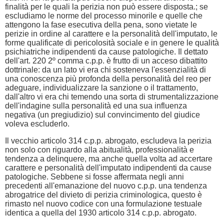
finalità per le quali la perizia non può essere disposta.; se
escludiamo le norme del processo minorile e quelle che
attengono la fase esecutiva della pena, sono vietate le
perizie in ordine al carattere e la personalità dell'imputato, le
forme qualificate di pericolosità sociale e in genere le qualità
psichiatriche indipendenti da cause patologiche. Il dettato
dell'art. 220 2º comma c.p.p. è frutto di un acceso dibattito
dottrinale: da un lato vi era chi sosteneva l'essenzialità di
una conoscenza più profonda della personalità del reo per
adeguare, individualizzare la sanzione o il trattamento,
dall'altro vi era chi temendo una sorta di strumentalizzazione
dell'indagine sulla personalità ed una sua influenza
negativa (un pregiudizio) sul convincimento del giudice
voleva escluderlo.
Il vecchio articolo 314 c.p.p. abrogato, escludeva la perizia
non solo con riguardo alla abitualità, professionalità e
tendenza a delinquere, ma anche quella volta ad accertare
carattere e personalità dell'imputato indipendenti da cause
patologiche. Sebbene si fosse affermata negli anni
precedenti all'emanazione del nuovo c.p.p. una tendenza
abrogatrice del divieto di perizia criminologica, questo è
rimasto nel nuovo codice con una formulazione testuale
identica a quella del 1930 articolo 314 c.p.p. abrogato.