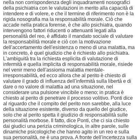
nella non corrispondenza degli inquadramenti nosografici
della psichiatria con le valutazioni in merito alla capacità di
intendere e di volere, e che il termine di riferimento non è la
rigida nosografia ma la responsabilità morale. Ciò che
accade nella pratica forense, è che allo psichiatra, quando
intervengono fattori riducenti o attenuanti legati alla
personalità del reo, è affidato il mandato sociale di valutare
la responsabilità morale e ciò con la motivazione
dell'accertamento dell'esistenza o meno di una malattia, ma
in concreto, è quel giudizio che è richiesto allo psichiatra.
L'ambiguità tra la richiesta esplicita di valutazione di
infermità e quella implicita di responsabilità morale, risiede
nel venir meno dell'assioma malattia mentale-
irresponsabilità, ed ecco allora che al perito è chiesto di
valutare il grado di influenza dell'infermità sulla libertà e di
dare o no valore di malattia ad una situazione, nel
considerare una pulsione vincibile o meno; in pratica è
chiesto al perito di penetrare il processo volitivo. Ponti dice
al riguardo che il compito del perito non sarebbe, alla luce
della situazione esistente, diverso da quello del giudice,
solo che al perito spetta il giudizio di responsabilità sulle
personalità morbose. Il fatto, dice Ponti, che ci sia chiesto
dai giudici una perizia criminologica, in altre parole, sulle
dinamiche psicologiche che hanno agito in un reo e sulla
sua personalità, ne è una prova. A fronte dell'incertezza sulla