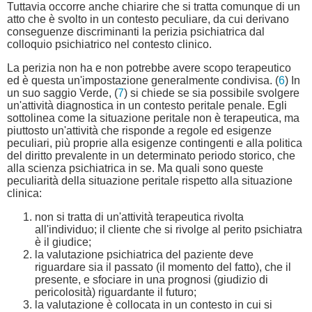
Tuttavia occorre anche chiarire che si tratta comunque di un
atto che è svolto in un contesto peculiare, da cui derivano
conseguenze discriminanti la perizia psichiatrica dal
colloquio psichiatrico nel contesto clinico.
La perizia non ha e non potrebbe avere scopo terapeutico
ed è questa un'impostazione generalmente condivisa. (
6
) In
un suo saggio Verde, (
7
) si chiede se sia possibile svolgere
un'attività diagnostica in un contesto peritale penale. Egli
sottolinea come la situazione peritale non è terapeutica, ma
piuttosto un'attività che risponde a regole ed esigenze
peculiari, più proprie alla esigenze contingenti e alla politica
del diritto prevalente in un determinato periodo storico, che
alla scienza psichiatrica in se. Ma quali sono queste
peculiarità della situazione peritale rispetto alla situazione
clinica:
non si tratta di un'attività terapeutica rivolta
all'individuo; il cliente che si rivolge al perito psichiatra
è il giudice;
la valutazione psichiatrica del paziente deve
riguardare sia il passato (il momento del fatto), che il
presente, e sfociare in una prognosi (giudizio di
pericolosità) riguardante il futuro;
la valutazione è collocata in un contesto in cui si