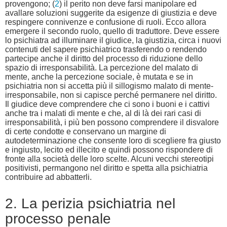
provengono; (
2
) il perito non deve farsi manipolare ed
avallare soluzioni suggerite da esigenze di giustizia e deve
respingere connivenze e confusione di ruoli. Ecco allora
emergere il secondo ruolo, quello di traduttore. Deve essere
lo psichiatra ad illuminare il giudice, la giustizia, circa i nuovi
contenuti del sapere psichiatrico trasferendo o rendendo
partecipe anche il diritto del processo di riduzione dello
spazio di irresponsabilità. La percezione del malato di
mente, anche la percezione sociale, è mutata e se in
psichiatria non si accetta più il sillogismo malato di mente-
irresponsabile, non si capisce perché permanere nel diritto.
Il giudice deve comprendere che ci sono i buoni e i cattivi
anche tra i malati di mente e che, al di là dei rari casi di
irresponsabilità, i più ben possono comprendere il disvalore
di certe condotte e conservano un margine di
autodeterminazione che consente loro di scegliere fra giusto
e ingiusto, lecito ed illecito e quindi possono rispondere di
fronte alla società delle loro scelte. Alcuni vecchi stereotipi
positivisti, permangono nel diritto e spetta alla psichiatria
contribuire ad abbatterli.
2. La perizia psichiatria nel
processo penale