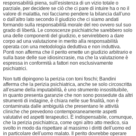
responsabilità piena, sull'esistenza di un vizio totale o
parziale, per decidere se ciò che ci pare di intuire ha o no il
valore di malattia, noi facciamo pendere la bilancia dall'uno
o dall'altro lato secondo il giudizio che ci siamo andati
formando sulla responsabilità morale del reo ovvero sul suo
grado di libertà. Le conoscenze psichiatriche sarebbero solo
una delle componenti del giudizio, e servirebbero a dare
corpo ad una valutazione in merito alla responsabilità
operata con una metodologia deduttiva e non induttiva.
Ponti non afferma che il perito emette un giudizio arbitrario e
sulla base delle sue idiosincrasie, ma che la valutazione è
espressa in conformità a fattori non esclusivamente
psichiatrici.
Non tutti dipingono la perizia con toni foschi; Bandini
afferma che la perizia psichiatrica, anche se solo circoscritta
all'esame della imputabilità, è uno strumento insostituibile,
in quanto presenta garanzie che non sono possedute da altri
strumenti di indagine, è chiara nelle sue finalità, non è
contaminata dalle ambiguità che presentano le attività
cliniche che prevedono contemporaneamente aspetti
valutativi ed aspetti terapeutici. È indispensabile, comunque,
che la perizia psichiatrica, come ogni altro atto medico, sia
svolto in modo da rispettare al massimo i diritti dell'uomo ed
in particolare dell'uomo malato. Il perito dovrebbe operare