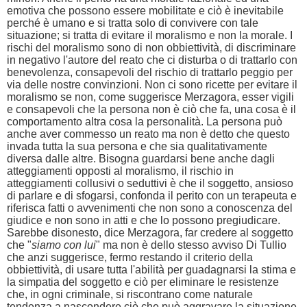
emotiva che possono essere mobilitate e ciò è inevitabile
perché è umano e si tratta solo di convivere con tale
situazione; si tratta di evitare il moralismo e non la morale. I
rischi del moralismo sono di non obbiettività, di discriminare
in negativo l'autore del reato che ci disturba o di trattarlo con
benevolenza, consapevoli del rischio di trattarlo peggio per
via delle nostre convinzioni. Non ci sono ricette per evitare il
moralismo se non, come suggerisce Merzagora, esser vigili
e consapevoli che la persona non è ciò che fa, una cosa è il
comportamento altra cosa la personalità. La persona può
anche aver commesso un reato ma non è detto che questo
invada tutta la sua persona e che sia qualitativamente
diversa dalle altre. Bisogna guardarsi bene anche dagli
atteggiamenti opposti al moralismo, il rischio in
atteggiamenti collusivi o seduttivi è che il soggetto, ansioso
di parlare e di sfogarsi, confonda il perito con un terapeuta e
riferisca fatti o avvenimenti che non sono a conoscenza del
giudice e non sono in atti e che lo possono pregiudicare.
Sarebbe disonesto, dice Merzagora, far credere al soggetto
che "
siamo con lui
" ma non è dello stesso avviso Di Tullio
che anzi suggerisce, fermo restando il criterio della
obbiettività, di usare tutta l'abilità per guadagnarsi la stima e
la simpatia del soggetto e ciò per eliminare le resistenze
che, in ogni criminale, si riscontrano come naturale
tendenza a nascondere ciò che può aggravare la situazione