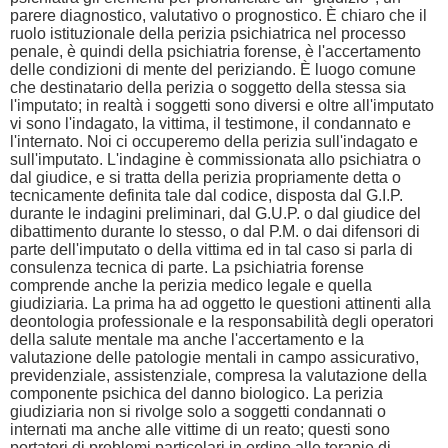
parere diagnostico, valutativo o prognostico. È chiaro che il
ruolo istituzionale della perizia psichiatrica nel processo
penale, è quindi della psichiatria forense, è l'accertamento
delle condizioni di mente del periziando. È luogo comune
che destinatario della perizia o soggetto della stessa sia
l'imputato; in realtà i soggetti sono diversi e oltre all'imputato
vi sono l'indagato, la vittima, il testimone, il condannato e
l'internato. Noi ci occuperemo della perizia sull'indagato e
sull'imputato. L'indagine è commissionata allo psichiatra o
dal giudice, e si tratta della perizia propriamente detta o
tecnicamente definita tale dal codice, disposta dal G.I.P.
durante le indagini preliminari, dal G.U.P. o dal giudice del
dibattimento durante lo stesso, o dal P.M. o dai difensori di
parte dell'imputato o della vittima ed in tal caso si parla di
consulenza tecnica di parte. La psichiatria forense
comprende anche la perizia medico legale e quella
giudiziaria. La prima ha ad oggetto le questioni attinenti alla
deontologia professionale e la responsabilità degli operatori
della salute mentale ma anche l'accertamento e la
valutazione delle patologie mentali in campo assicurativo,
previdenziale, assistenziale, compresa la valutazione della
componente psichica del danno biologico. La perizia
giudiziaria non si rivolge solo a soggetti condannati o
internati ma anche alle vittime di un reato; questi sono
portatori di problemi particolari in ordine alle terapie di