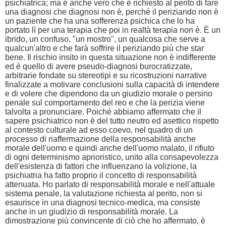
psichiatrica; ma è anche vero che è richiesto al perito di fare
una diagnosi che diagnosi non è, perché il periziando non è
un paziente che ha una sofferenza psichica che lo ha
portato lì per una terapia che poi in realtà terapia non è. È un
ibrido, un confuso, "un mostro", un qualcosa che serve a
qualcun'altro e che farà soffrire il periziando più che star
bene. Il rischio insito in questa situazione non è indifferente
ed è quello di avere pseudo-diagnosi burocratizzate,
arbitrarie fondate su stereotipi e su ricostruzioni narrative
finalizzate a motivare conclusioni sulla capacità di intendere
e di volere che dipendono da un giudizio morale o persino
penale sul comportamento del reo e che la perizia viene
talvolta a pronunciare. Poiché abbiamo affermato che il
sapere psichiatrico non è del tutto neutro ed asettico rispetto
al contesto culturale ad esso coevo, nel quadro di un
processo di riaffermazione della responsabilità anche
morale dell'uomo e quindi anche dell'uomo malato, il rifiuto
di ogni determinismo aprioristico, unito alla consapevolezza
dell'esistenza di fattori che influenzano la volizione, la
psichiatria ha fatto proprio il concetto di responsabilità
attenuata. Ho parlato di responsabilità morale e nell'attuale
sistema penale, la valutazione richiesta al perito, non si
esaurisce in una diagnosi tecnico-medica, ma consiste
anche in un giudizio di responsabilità morale. La
dimostrazione più convincente di ciò che ho affermato, è