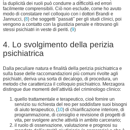
la duplicità dei ruoli può condurre a difficoltà ed errori
facilmente comprensibili. Ciò non esclude, come ho avuto
modo di constatare nel colloquio con i dottori Brandi e
Jannucci, (
8
) che soggetti "passati" per gli studi clinici, poi
vengono a contatto con la giustizia penale e ritrovano gli
stessi psichiatri in veste di periti. (
9
)
4. Lo svolgimento della perizia
psichiatrica
Dalla peculiare natura e finalità della perizia psichiatrica e
sulla base delle raccomandazioni più comuni rivolte agli
psichiatri, deriva una sorta di decalogo, di procedura, un
metodo che caratterizza il colloquio psichiatrico. Merzagora
distingue due momenti dell'attività del criminologo clinico:
quello trattamentale e terapeutico, cioè fornire un
servizio su richiesta del reo per soddisfare suoi bisogni
di aiuto terapeutico, (
10
) di chiarificazione interiore, di
programmazione, di consiglio e revisione di progetti di
vita, per svolgere anche attività in ambito carcerario;
il ruolo di osservazione, valutazione e prognosi su