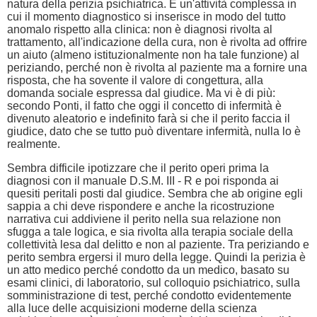
natura della perizia psichiatrica. È un'attività complessa in
cui il momento diagnostico si inserisce in modo del tutto
anomalo rispetto alla clinica: non è diagnosi rivolta al
trattamento, all'indicazione della cura, non è rivolta ad offrire
un aiuto (almeno istituzionalmente non ha tale funzione) al
periziando, perché non è rivolta al paziente ma a fornire una
risposta, che ha sovente il valore di congettura, alla
domanda sociale espressa dal giudice. Ma vi è di più:
secondo Ponti, il fatto che oggi il concetto di infermità è
divenuto aleatorio e indefinito farà si che il perito faccia il
giudice, dato che se tutto può diventare infermità, nulla lo è
realmente.
Sembra difficile ipotizzare che il perito operi prima la
diagnosi con il manuale D.S.M. III - R e poi risponda ai
quesiti peritali posti dal giudice. Sembra che ab origine egli
sappia a chi deve rispondere e anche la ricostruzione
narrativa cui addiviene il perito nella sua relazione non
sfugga a tale logica, e sia rivolta alla terapia sociale della
collettività lesa dal delitto e non al paziente. Tra periziando e
perito sembra ergersi il muro della legge. Quindi la perizia è
un atto medico perché condotto da un medico, basato su
esami clinici, di laboratorio, sul colloquio psichiatrico, sulla
somministrazione di test, perché condotto evidentemente
alla luce delle acquisizioni moderne della scienza