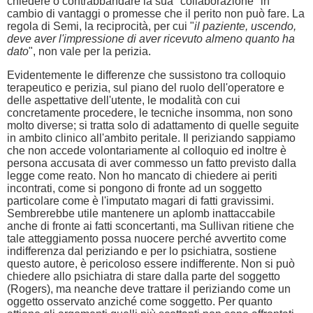
chiedere o contrabbandare la sua "collaborazione" in
cambio di vantaggi o promesse che il perito non può fare. La
regola di Semi, la reciprocità, per cui "
il paziente, uscendo,
deve aver l'impressione di aver ricevuto almeno quanto ha
dato
", non vale per la perizia.
Evidentemente le differenze che sussistono tra colloquio
terapeutico e perizia, sul piano del ruolo dell'operatore e
delle aspettative dell'utente, le modalità con cui
concretamente procedere, le tecniche insomma, non sono
molto diverse; si tratta solo di adattamento di quelle seguite
in ambito clinico all'ambito peritale. Il periziando sappiamo
che non accede volontariamente al colloquio ed inoltre è
persona accusata di aver commesso un fatto previsto dalla
legge come reato. Non ho mancato di chiedere ai periti
incontrati, come si pongono di fronte ad un soggetto
particolare come è l'imputato magari di fatti gravissimi.
Sembrerebbe utile mantenere un aplomb inattaccabile
anche di fronte ai fatti sconcertanti, ma Sullivan ritiene che
tale atteggiamento possa nuocere perché avvertito come
indifferenza dal periziando e per lo psichiatra, sostiene
questo autore, è pericoloso essere indifferente. Non si può
chiedere allo psichiatra di stare dalla parte del soggetto
(Rogers), ma neanche deve trattare il periziando come un
oggetto osservato anziché come soggetto. Per quanto