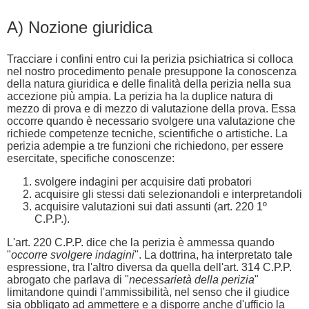
A) Nozione giuridica
Tracciare i confini entro cui la perizia psichiatrica si colloca
nel nostro procedimento penale presuppone la conoscenza
della natura giuridica e delle finalità della perizia nella sua
accezione più ampia. La perizia ha la duplice natura di
mezzo di prova e di mezzo di valutazione della prova. Essa
occorre quando è necessario svolgere una valutazione che
richiede competenze tecniche, scientifiche o artistiche. La
perizia adempie a tre funzioni che richiedono, per essere
esercitate, specifiche conoscenze:
svolgere indagini per acquisire dati probatori
acquisire gli stessi dati selezionandoli e interpretandoli
acquisire valutazioni sui dati assunti (art. 220 1º
C.P.P.).
L'art. 220 C.P.P. dice che la perizia è ammessa quando
"
occorre svolgere indagini
". La dottrina, ha interpretato tale
espressione, tra l'altro diversa da quella dell'art. 314 C.P.P.
abrogato che parlava di "
necessarietà della perizia
"
limitandone quindi l'ammissibilità, nel senso che il giudice
sia obbligato ad ammettere e a disporre anche d'ufficio la