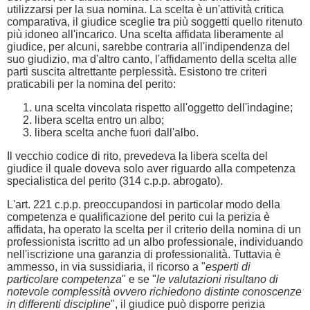
utilizzarsi per la sua nomina. La scelta è un'attività critica
comparativa, il giudice sceglie tra più soggetti quello ritenuto
più idoneo all'incarico. Una scelta affidata liberamente al
giudice, per alcuni, sarebbe contraria all'indipendenza del
suo giudizio, ma d'altro canto, l'affidamento della scelta alle
parti suscita altrettante perplessità. Esistono tre criteri
praticabili per la nomina del perito:
una scelta vincolata rispetto all'oggetto dell'indagine;
libera scelta entro un albo;
libera scelta anche fuori dall'albo.
Il vecchio codice di rito, prevedeva la libera scelta del
giudice il quale doveva solo aver riguardo alla competenza
specialistica del perito (314 c.p.p. abrogato).
L'art. 221 c.p.p. preoccupandosi in particolar modo della
competenza e qualificazione del perito cui la perizia è
affidata, ha operato la scelta per il criterio della nomina di un
professionista iscritto ad un albo professionale, individuando
nell'iscrizione una garanzia di professionalità. Tuttavia è
ammesso, in via sussidiaria, il ricorso a "
esperti di
particolare competenza
" e se "
le valutazioni risultano di
notevole complessità ovvero richiedono distinte conoscenze
in differenti discipline
", il giudice può disporre perizia