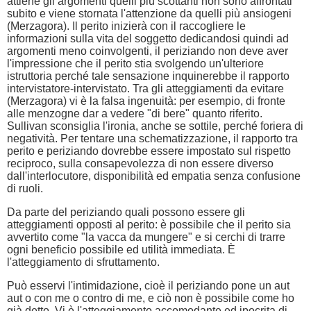
attiene gli argomenti quelli più scottanti non sono affrontati
subito e viene stornata l'attenzione da quelli più ansiogeni
(Merzagora). Il perito inizierà con il raccogliere le
informazioni sulla vita del soggetto dedicandosi quindi ad
argomenti meno coinvolgenti, il periziando non deve aver
l'impressione che il perito stia svolgendo un'ulteriore
istruttoria perché tale sensazione inquinerebbe il rapporto
intervistatore-intervistato. Tra gli atteggiamenti da evitare
(Merzagora) vi è la falsa ingenuità: per esempio, di fronte
alle menzogne dar a vedere "di bere" quanto riferito.
Sullivan sconsiglia l'ironia, anche se sottile, perché foriera di
negatività. Per tentare una schematizzazione, il rapporto tra
perito e periziando dovrebbe essere impostato sul rispetto
reciproco, sulla consapevolezza di non essere diverso
dall'interlocutore, disponibilità ed empatia senza confusione
di ruoli.
Da parte del periziando quali possono essere gli
atteggiamenti opposti al perito: è possibile che il perito sia
avvertito come "la vacca da mungere" e si cerchi di trarre
ogni beneficio possibile ed utilità immediata. È
l'atteggiamento di sfruttamento.
Può esservi l'intimidazione, cioè il periziando pone un aut
aut o con me o contro di me, e ciò non è possibile come ho
già detto. Vi è l'atteggiamento accomodante ed ipocrita di