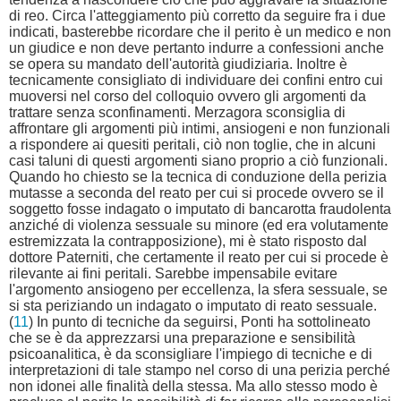
di reo. Circa l'atteggiamento più corretto da seguire fra i due
indicati, basterebbe ricordare che il perito è un medico e non
un giudice e non deve pertanto indurre a confessioni anche
se opera su mandato dell'autorità giudiziaria. Inoltre è
tecnicamente consigliato di individuare dei confini entro cui
muoversi nel corso del colloquio ovvero gli argomenti da
trattare senza sconfinamenti. Merzagora sconsiglia di
affrontare gli argomenti più intimi, ansiogeni e non funzionali
a rispondere ai quesiti peritali, ciò non toglie, che in alcuni
casi taluni di questi argomenti siano proprio a ciò funzionali.
Quando ho chiesto se la tecnica di conduzione della perizia
mutasse a seconda del reato per cui si procede ovvero se il
soggetto fosse indagato o imputato di bancarotta fraudolenta
anziché di violenza sessuale su minore (ed era volutamente
estremizzata la contrapposizione), mi è stato risposto dal
dottore Paterniti, che certamente il reato per cui si procede è
rilevante ai fini peritali. Sarebbe impensabile evitare
l'argomento ansiogeno per eccellenza, la sfera sessuale, se
si sta periziando un indagato o imputato di reato sessuale.
(
11
) In punto di tecniche da seguirsi, Ponti ha sottolineato
che se è da apprezzarsi una preparazione e sensibilità
psicoanalitica, è da sconsigliare l'impiego di tecniche e di
interpretazioni di tale stampo nel corso di una perizia perché
non idonei alle finalità della stessa. Ma allo stesso modo è