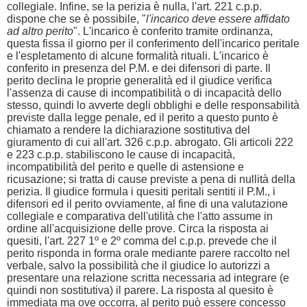
collegiale. Infine, se la perizia è nulla, l'art. 221 c.p.p.
dispone che se è possibile, "
l'incarico deve essere affidato
ad altro perito
". L'incarico è conferito tramite ordinanza,
questa fissa il giorno per il conferimento dell'incarico peritale
e l'espletamento di alcune formalità rituali. L'incarico è
conferito in presenza del P.M. e dei difensori di parte. Il
perito declina le proprie generalità ed il giudice verifica
l'assenza di cause di incompatibilità o di incapacità dello
stesso, quindi lo avverte degli obblighi e delle responsabilità
previste dalla legge penale, ed il perito a questo punto è
chiamato a rendere la dichiarazione sostitutiva del
giuramento di cui all'art. 326 c.p.p. abrogato. Gli articoli 222
e 223 c.p.p. stabiliscono le cause di incapacità,
incompatibilità del perito e quelle di astensione e
ricusazione; si tratta di cause previste a pena di nullità della
perizia. Il giudice formula i quesiti peritali sentiti il P.M., i
difensori ed il perito ovviamente, al fine di una valutazione
collegiale e comparativa dell'utilità che l'atto assume in
ordine all'acquisizione delle prove. Circa la risposta ai
quesiti, l'art. 227 1º e 2º comma del c.p.p. prevede che il
perito risponda in forma orale mediante parere raccolto nel
verbale, salvo la possibilità che il giudice lo autorizzi a
presentare una relazione scritta necessaria ad integrare (e
quindi non sostitutiva) il parere. La risposta al quesito è
immediata ma ove occorra, al perito può essere concesso