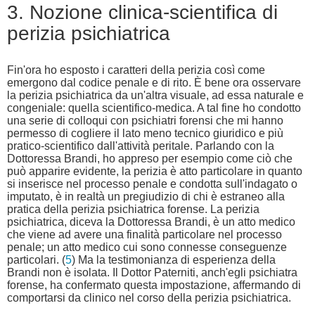
3. Nozione clinica-scientifica di
perizia psichiatrica
Fin'ora ho esposto i caratteri della perizia così come
emergono dal codice penale e di rito. È bene ora osservare
la perizia psichiatrica da un'altra visuale, ad essa naturale e
congeniale: quella scientifico-medica. A tal fine ho condotto
una serie di colloqui con psichiatri forensi che mi hanno
permesso di cogliere il lato meno tecnico giuridico e più
pratico-scientifico dall'attività peritale. Parlando con la
Dottoressa Brandi, ho appreso per esempio come ciò che
può apparire evidente, la perizia è atto particolare in quanto
si inserisce nel processo penale e condotta sull'indagato o
imputato, è in realtà un pregiudizio di chi è estraneo alla
pratica della perizia psichiatrica forense. La perizia
psichiatrica, diceva la Dottoressa Brandi, è un atto medico
che viene ad avere una finalità particolare nel processo
penale; un atto medico cui sono connesse conseguenze
particolari. (
5
) Ma la testimonianza di esperienza della
Brandi non è isolata. Il Dottor Paterniti, anch'egli psichiatra
forense, ha confermato questa impostazione, affermando di
comportarsi da clinico nel corso della perizia psichiatrica.