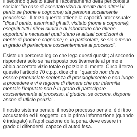
Il secondo quesito attiene l'accertamento della pericolosità
sociale: "
in caso di accertato vizio di mente dica altresì il
perito se (nome e cognome) sia persona socialmente
pericolosa
". Il terzo quesito attiene la capacità processuale:
"
dica il perito, esaminati gli atti, visitato (nome e cognome),
eseguiti tutti i rilievi clinici e di laboratorio che ritiene
opportuni e necessari quali siano le attuali condizioni di
mente di (nome e cognome) e, in particolare, se sia o meno
in grado di partecipare coscientemente al processo
".
Esiste un percorso logico che lega questi quesiti; al secondo
risponderà solo se ha risposto positivamente al primo e
abbia accertato vizio totale o parziale di mente. Circa il terzo
quesito l'articolo 70 c.p.p. dice che: "
quando non deve
essere pronunciato sentenza di proscioglimento o non luogo
a procedere e vi è ragione di ritenere che per infermità
mentale l'imputato non è in grado di partecipare
coscientemente al processo, il giudice, se occorre, dispone
anche di ufficio perizia
".
Il nostro sistema penale, il nostro processo penale, è di tipo
accusatorio ed il soggetto, dalla prima informazione (quando
è indagato) all'applicazione della pena, deve essere in
grado di difendersi, capace di autodifesa.