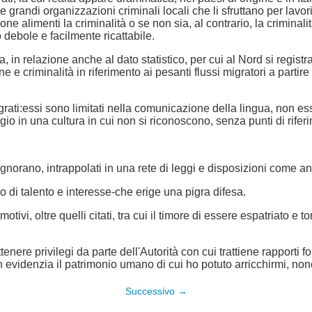
e grandi organizzazioni criminali locali che li sfruttano per lavo
razione alimenti la criminalità o se non sia, al contrario, la crimin
 debole e facilmente ricattabile.
ia, in relazione anche al dato statistico, per cui al Nord si regi
one e criminalità in riferimento ai pesanti flussi migratori a parti
igrati:essi sono limitati nella comunicazione della lingua, non e
gio in una cultura in cui non si riconoscono, senza punti di rifer
norano, intrappolati in una rete di leggi e disposizioni come an
ivo di talento e interesse-che erige una pigra difesa.
tivi, oltre quelli citati, tra cui il timore di essere espatriato e
enere privilegi da parte dell'Autorità con cui trattiene rapporti for
n evidenzia il patrimonio umano di cui ho potuto arricchirmi, n
Successivo →