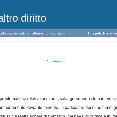
altro diritto
Laboratorio sullo sfruttamento lavorativo
Progetti di ricerca
Successivo →
 problematiche relative ai minori, salvaguardando i loro interessi e 
omportamento deviante minorile, in particolare dei minori immigra
igrati, la cui realtà appare drammatica, nei paesi di origine e i