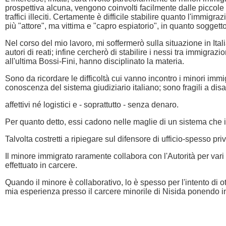
prospettiva alcuna, vengono coinvolti facilmente dalle piccole 
traffici illeciti. Certamente è difficile stabilire quanto l'immig
più "attore", ma vittima e "capro espiatorio", in quanto soggetto
Nel corso del mio lavoro, mi soffermerò sulla situazione in Ital
autori di reati; infine cercherò di stabilire i nessi tra immigrazi
all'ultima Bossi-Fini, hanno disciplinato la materia.
Sono da ricordare le difficoltà cui vanno incontro i minori imm
conoscenza del sistema giudiziario italiano; sono fragili a disa
affettivi né logistici e - soprattutto - senza denaro.
Per quanto detto, essi cadono nelle maglie di un sistema che ig
Talvolta costretti a ripiegare sul difensore di ufficio-spesso pr
Il minore immigrato raramente collabora con l'Autorità per vari mo
effettuato in carcere.
Quando il minore è collaborativo, lo è spesso per l'intento di ott
mia esperienza presso il carcere minorile di Nisida ponendo i