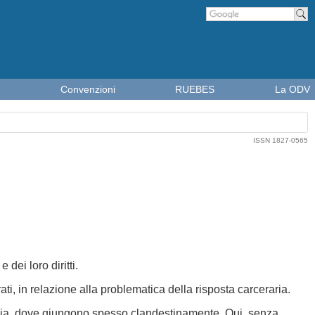
Cer
Convenzioni
RUEBES
La ODV
ISSN 1827-0565
dei loro diritti.
ti, in relazione alla problematica della risposta carceraria.
n Italia, dove giungono spesso clandestinamente. Qui, senza