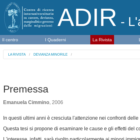
ADIR
- L'
Il centro
I Quaderni
La Rivista
LA RIVISTA
/
DEVIANZA MINORILE
/
Premessa
Emanuela Cimmino
, 2006
In questi ultimi anni è cresciuta l'attenzione nei confronti delle
Questa tesi si propone di esaminare le cause e gli effetti del c
L'interesse, infatti, sarà rivolto particolarmente ai minori imm