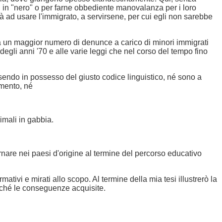
ri in "nero" o per farne obbediente manovalanza per i loro
alità ad usare l'immigrato, a servirsene, per cui egli non sarebbe
stra un maggior numero di denunce a carico di minori immigrati
re degli anni '70 e alle varie leggi che nel corso del tempo fino
ssendo in possesso del giusto codice linguistico, né sono a
imento, né
imali in gabbia.
 tornare nei paesi d'origine al termine del percorso educativo
mativi e mirati allo scopo. Al termine della mia tesi illustrerò la
onché le conseguenze acquisite.