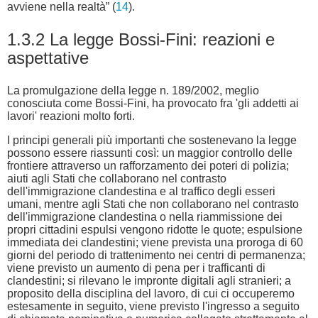
avviene nella realtà” (
14
).
1.3.2 La legge Bossi-Fini: reazioni e
aspettative
La promulgazione della legge n. 189/2002, meglio
conosciuta come Bossi-Fini, ha provocato fra 'gli addetti ai
lavori' reazioni molto forti.
I principi generali più importanti che sostenevano la legge
possono essere riassunti così: un maggior controllo delle
frontiere attraverso un rafforzamento dei poteri di polizia;
aiuti agli Stati che collaborano nel contrasto
dell'immigrazione clandestina e al traffico degli esseri
umani, mentre agli Stati che non collaborano nel contrasto
dell'immigrazione clandestina o nella riammissione dei
propri cittadini espulsi vengono ridotte le quote; espulsione
immediata dei clandestini; viene prevista una proroga di 60
giorni del periodo di trattenimento nei centri di permanenza;
viene previsto un aumento di pena per i trafficanti di
clandestini; si rilevano le impronte digitali agli stranieri; a
proposito della disciplina del lavoro, di cui ci occuperemo
estesamente in seguito, viene previsto l'ingresso a seguito