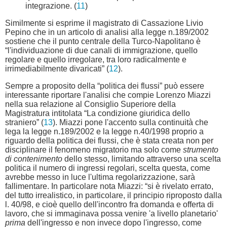
integrazione. (
11
)
Similmente si esprime il magistrato di Cassazione Livio
Pepino che in un articolo di analisi alla legge n.189/2002
sostiene che il punto centrale della Turco-Napolitano è
“l'individuazione di due canali di immigrazione, quello
regolare e quello irregolare, tra loro radicalmente e
irrimediabilmente divaricati” (
12
).
Sempre a proposito della “politica dei flussi” può essere
interessante riportare l'analisi che compie Lorenzo Miazzi
nella sua relazione al Consiglio Superiore della
Magistratura intitolata “La condizione giuridica dello
straniero” (
13
). Miazzi pone l'accento sulla continuità che
lega la legge n.189/2002 e la legge n.40/1998 proprio a
riguardo della politica dei flussi, che è stata creata non per
disciplinare il fenomeno migratorio ma solo come
strumento
di contenimento
dello stesso, limitando attraverso una scelta
politica il numero di ingressi regolari, scelta questa, come
avrebbe messo in luce l'ultima regolarizzazione, sarà
fallimentare. In particolare nota Miazzi: “si è rivelato errato,
del tutto irrealistico, in particolare, il principio riproposto dalla
l. 40/98, e cioè quello dell'incontro fra domanda e offerta di
lavoro, che si immaginava possa venire 'a livello planetario'
prima
dell'ingresso e non invece dopo l'ingresso, come