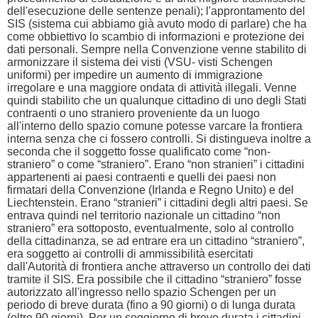
dell'esecuzione delle sentenze penali); l'approntamento del
SIS (sistema cui abbiamo già avuto modo di parlare) che ha
come obbiettivo lo scambio di informazioni e protezione dei
dati personali. Sempre nella Convenzione venne stabilito di
armonizzare il sistema dei visti (VSU- visti Schengen
uniformi) per impedire un aumento di immigrazione
irregolare e una maggiore ondata di attività illegali. Venne
quindi stabilito che un qualunque cittadino di uno degli Stati
contraenti o uno straniero proveniente da un luogo
all'interno dello spazio comune potesse varcare la frontiera
interna senza che ci fossero controlli. Si distingueva inoltre a
seconda che il soggetto fosse qualificato come “non-
straniero” o come “straniero”. Erano “non stranieri” i cittadini
appartenenti ai paesi contraenti e quelli dei paesi non
firmatari della Convenzione (Irlanda e Regno Unito) e del
Liechtenstein. Erano “stranieri” i cittadini degli altri paesi. Se
entrava quindi nel territorio nazionale un cittadino “non
straniero” era sottoposto, eventualmente, solo al controllo
della cittadinanza, se ad entrare era un cittadino “straniero”,
era soggetto ai controlli di ammissibilità esercitati
dall'Autorità di frontiera anche attraverso un controllo dei dati
tramite il SIS. Era possibile che il cittadino “straniero” fosse
autorizzato all'ingresso nello spazio Schengen per un
periodo di breve durata (fino a 90 giorni) o di lunga durata
(oltre 90 giorni). Per un soggiorno di breve durata i cittadini