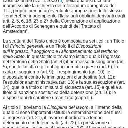
Costituzionale n. 311/2000 (
8
), nella quale si dichiara
inammissibile la richiesta del referendum abrogativo del
T.U., proprio perché un'eventuale abrogazione dello stesso
“renderebbe inadempiente l'Italia agli obblighi derivanti dagli
artt. 2, 5, 6, 18, 23 e 27 della Convenzione di applicazione
dell'Accordo di Schengen e quindi del Trattato di
Amsterdam”.
La struttura del Testo unico è composta da sei titoli: un Titolo
I di
Principi generali
, e un Titolo II di
Disposizioni
sull'ingresso, il soggiorno e l'allontanamento dal territorio
dello Stato
. In questo titolo troviamo istituti quali: l'ingresso
nel territorio dello Stato (art. 4); il permesso di soggiorno (art.
5), con le facoltà e gli obblighi inerenti a questo (art. 6); la
carta di soggiorno (art. 9); il respingimento (art. 10); le
disposizioni contro le immigrazioni clandestine (art. 12);
l'espulsione amministrativa (art. 13) e la sua esecuzione (art.
14), quella a titolo di misura di sicurezza (art. 15) e quella a
titolo di sanzione sostitutiva della detenzione (art. 16); le
disposizioni di carattere umanitario (capo III).
Al titolo III troviamo la
Disciplina del lavoro
, all'interno della
quale ci sono importanti istituti: la determinazione dei flussi
di ingresso (art. 21), il lavoro subordinato a tempo
determinato e indeterminato (art. 22), la prestazione di
garanzia per l'accesso al lavoro (art. 23), il lavoro stagionale