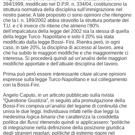
394/1999, modificato nel D.P.R. n. 334/04, costituiscono la
struttura normativa della disciplina sull'immigrazione nel
nostro paese. A tale proposito ci sono opinioni che ritengono
che la l. n. 189/2002 abbia stravolto la struttura portante del
T.U. e c'è invece chi ritiene che almeno l'80%
dell'impalcatura della legge del 2002 sia la stessa di quella
della legge Turco- Napolitano e solo il 20% sia stata
modificato dalla legge Bossi- Fini. Rientra però, in ogni
caso, in tale 20%, la disciplina di accesso al lavoro, area
che ha subito le maggiori modifiche e che maggiormente ci
interessa. Si procederà quindi ad un'analisi delle maggiori
modifiche apportate e dell'attuale disciplina del lavoro.
Prima può però essere interessante citare alcune opinioni
espresse sulla legge Turco-Napolitano e sul collegamento
con la Bossi-Fini.
Angelo Caputo, in un articolo pubblicato sulla rivista
“Questione Giustizia”, in seguito alla promulgazione della
Bossi-Fini compiva un'analisi del legame di continuità che
univa le due leggi. Individuava infatti nelle due leggi la
medesima
logica binaria
che caratterizza la cosiddetta
politica dei flussi
ritenendo quindi si applicassero: “politiche
di integrazione nella definizione della posizione giuridica
degli stranieri regolari; politiche di estremo rigore nel