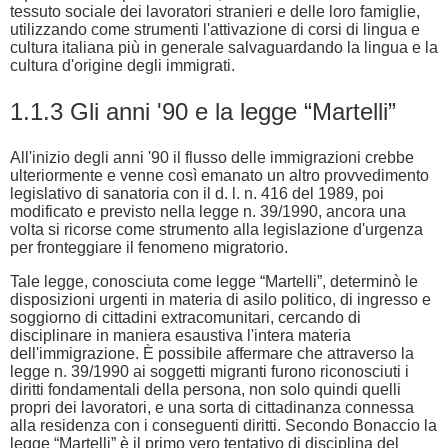
tessuto sociale dei lavoratori stranieri e delle loro famiglie,
utilizzando come strumenti l'attivazione di corsi di lingua e
cultura italiana più in generale salvaguardando la lingua e la
cultura d'origine degli immigrati.
1.1.3 Gli anni '90 e la legge “Martelli”
All'inizio degli anni '90 il flusso delle immigrazioni crebbe
ulteriormente e venne così emanato un altro provvedimento
legislativo di sanatoria con il d. l. n. 416 del 1989, poi
modificato e previsto nella legge n. 39/1990, ancora una
volta si ricorse come strumento alla legislazione d'urgenza
per fronteggiare il fenomeno migratorio.
Tale legge, conosciuta come legge “Martelli”, determinò le
disposizioni urgenti in materia di asilo politico, di ingresso e
soggiorno di cittadini extracomunitari, cercando di
disciplinare in maniera esaustiva l'intera materia
dell'immigrazione. È possibile affermare che attraverso la
legge n. 39/1990 ai soggetti migranti furono riconosciuti i
diritti fondamentali della persona, non solo quindi quelli
propri dei lavoratori, e una sorta di cittadinanza connessa
alla residenza con i conseguenti diritti. Secondo Bonaccio la
legge “Martelli” è il primo vero tentativo di disciplina del