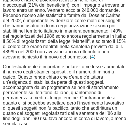
disoccupati (21% dei beneficiari), con l'impegno a trovare un
lavoro entro un anno. Vennero accolte 246.000 domande.
Facendo ricorso alle statistiche fornite dal Dossier Caritas
del 2002, è importante evidenziare come molti dei soggetti
che hanno usufruito di una regolarizzazione si sono poi
stabiliti nel territorio italiano in maniera permanente; il 40%
dei regolarizzati del 1986 sono ancora regolarmente in Italia;
il 56% di regolarizzati della legge “Martelli”, e soltanto il 15%
di coloro che erano rientrati nella sanatoria prevista dal d. l.
489/95 nel 2000 non avevano ancora ottenuto o non
avevano richiesto il rinnovo del permesso. (
4
)
Contestualmente è importante notare come fosse aumentato
il numero degli stranieri sposati, e il numero di minori a
carico. Questo rende chiaro che c'era e c'è tuttora
un'esigenza di stabilità da parte di questi soggetti,
accompagnata da un programma se non di stanziamento
permanente sul territorio italiano, quantomeno di
permanenza a medio - lungo termine. Contrariamente a
quanto ci si potrebbe aspettare però l'inserimento lavorativo
di questi soggetti non fu pacifico, tanto che addirittura un
quarto dei soggetti regolarizzati dalla sanatoria del '86 alla
fine degli anni '90 risultava ancora in cerca di lavoro, almeno
seimila casi.