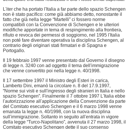
L'iter che ha portato l'Italia a far parte dello spazio Schengen
non è stato pacifico: come già abbiamo detto, nonostante il
fatto che già nella legge “Martelli” ci fossero norme
compatibili con la Convenzione di Schengen e le ulteriori
modifiche apportate in tema di respingimento alla frontiera,
rifiuto e revoca dei permessi di soggiorno, nel 1995 l'Italia
non poté fare diventare operativa la disciplina Schengen, al
contrario degli originari stati firmatari e di Spagna e
Portogallo.
Il 19 febbraio 1997 venne presentato dal Governo il disegno
di legge n. 3240 con ad oggetto il tema dell'immigrazione
che venne convertito poi nella legge n. 40/1998.
Il 17 settembre 1997 il Ministro degli Esteri in carica,
Lamberto Dini, emanò la circolare n. 8 del 17.9.1997,
“Norme sui visti e sull'ingresso degli stranieri in Italia e nello
spazio Schengen”. Finalmente il 7 ottobre 1997 L'Italia ebbe
l'autorizzazione all'applicazione della Convenzione da parte
del Comitato esecutivo Schengen e il 6 marzo 1998 venne
emanata la legge n. 40/1998, con la nuova disciplina
sull'immigrazione. Soltanto in seguito all'entrata in vigore
della legge “Turco-Napolitano”, avvenuta il 27 marzo 1998, il
Comitato esecutivo Schengen dette il suo consenso