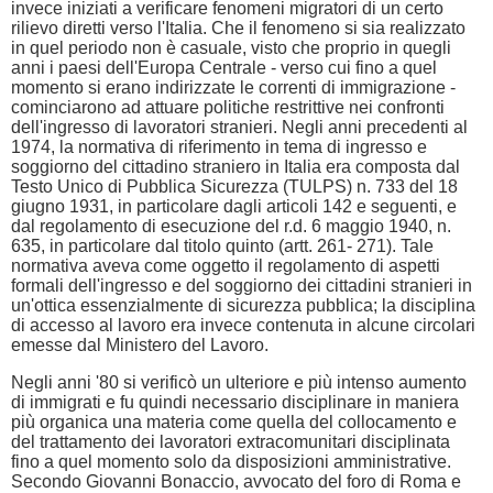
invece iniziati a verificare fenomeni migratori di un certo
rilievo diretti verso l'Italia. Che il fenomeno si sia realizzato
in quel periodo non è casuale, visto che proprio in quegli
anni i paesi dell'Europa Centrale - verso cui fino a quel
momento si erano indirizzate le correnti di immigrazione -
cominciarono ad attuare politiche restrittive nei confronti
dell'ingresso di lavoratori stranieri. Negli anni precedenti al
1974, la normativa di riferimento in tema di ingresso e
soggiorno del cittadino straniero in Italia era composta dal
Testo Unico di Pubblica Sicurezza (TULPS) n. 733 del 18
giugno 1931, in particolare dagli articoli 142 e seguenti, e
dal regolamento di esecuzione del r.d. 6 maggio 1940, n.
635, in particolare dal titolo quinto (artt. 261- 271). Tale
normativa aveva come oggetto il regolamento di aspetti
formali dell'ingresso e del soggiorno dei cittadini stranieri in
un'ottica essenzialmente di sicurezza pubblica; la disciplina
di accesso al lavoro era invece contenuta in alcune circolari
emesse dal Ministero del Lavoro.
Negli anni '80 si verificò un ulteriore e più intenso aumento
di immigrati e fu quindi necessario disciplinare in maniera
più organica una materia come quella del collocamento e
del trattamento dei lavoratori extracomunitari disciplinata
fino a quel momento solo da disposizioni amministrative.
Secondo Giovanni Bonaccio, avvocato del foro di Roma e