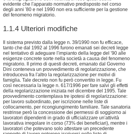
evidente che l'apparato normativo predisposto nel corso
degli anni '80 e nel 1990 non era sufficiente per la gestione
del fenomeno migratorio.
1.1.4 Ulteriori modifiche
Il sistema previsto dalla legge n. 39/1990 non fu efficace,
tanto che dal 1992 al 1996 furono emanati sei decreti legge
nel tentativo di adeguare l'impianto della legge del '90 alle
esigenze concrete sorte nella società a causa del fenomeno
migratorio. Il primo di questi decreti, emanato dal Governo
Dini conteneva un provvedimento di regolarizzazione, che
introduceva fra l'altro la regolarizzazione per motivi di
famiglia. Tale decreto non fu però convertito in legge. Fu
così necessaria la legge n. 617/1996 per fare salvi gli effetti
della regolarizzazione iniziata nel dicembre del 1995. Tale
provvedimento contemplava tre ipotesi di regolarizzazione:
per lavoro subordinato, per iscrizione nelle liste di
collocamento, per ricongiungimento familiare. Tale sanatoria
restrinse però la concessione dei permessi di soggiorno ai
lavoratori dipendenti in grado di ufficializzare un'attività
lavorativa irregolare in corso (73% dei beneficiari), mentre i
lavoratori che potevano solo attestare un precedente
rapporto di lavoro poterono iscriversi nelle liste di