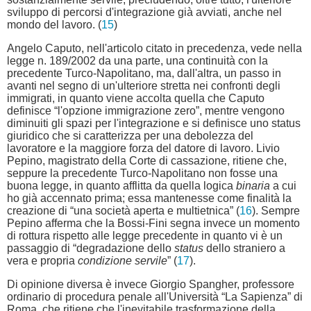
sviluppo di percorsi d'integrazione già avviati, anche nel
mondo del lavoro. (
15
)
Angelo Caputo, nell'articolo citato in precedenza, vede nella
legge n. 189/2002 da una parte, una continuità con la
precedente Turco-Napolitano, ma, dall'altra, un passo in
avanti nel segno di un'ulteriore stretta nei confronti degli
immigrati, in quanto viene accolta quella che Caputo
definisce “l'opzione immigrazione zero”, mentre vengono
diminuiti gli spazi per l'integrazione e si definisce uno status
giuridico che si caratterizza per una debolezza del
lavoratore e la maggiore forza del datore di lavoro. Livio
Pepino, magistrato della Corte di cassazione, ritiene che,
seppure la precedente Turco-Napolitano non fosse una
buona legge, in quanto afflitta da quella logica
binaria
a cui
ho già accennato prima; essa mantenesse come finalità la
creazione di “una società aperta e multietnica” (
16
). Sempre
Pepino afferma che la Bossi-Fini segna invece un momento
di rottura rispetto alle legge precedente in quanto vi è un
passaggio di “degradazione dello
status
dello straniero a
vera e propria
condizione servile
” (
17
).
Di opinione diversa è invece Giorgio Spangher, professore
ordinario di procedura penale all'Università “La Sapienza” di
Roma, che ritiene che l'inevitabile trasformazione della