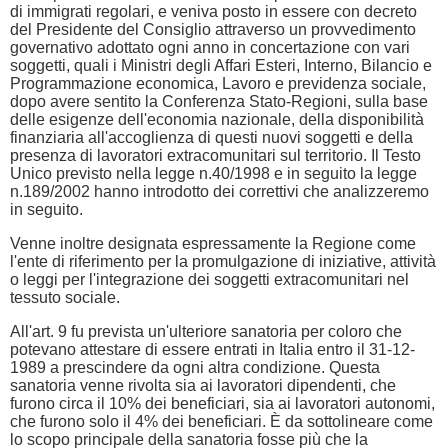
di immigrati regolari, e veniva posto in essere con decreto
del Presidente del Consiglio attraverso un provvedimento
governativo adottato ogni anno in concertazione con vari
soggetti, quali i Ministri degli Affari Esteri, Interno, Bilancio e
Programmazione economica, Lavoro e previdenza sociale,
dopo avere sentito la Conferenza Stato-Regioni, sulla base
delle esigenze dell'economia nazionale, della disponibilità
finanziaria all'accoglienza di questi nuovi soggetti e della
presenza di lavoratori extracomunitari sul territorio. Il Testo
Unico previsto nella legge n.40/1998 e in seguito la legge
n.189/2002 hanno introdotto dei correttivi che analizzeremo
in seguito.
Venne inoltre designata espressamente la Regione come
l'ente di riferimento per la promulgazione di iniziative, attività
o leggi per l'integrazione dei soggetti extracomunitari nel
tessuto sociale.
All'art. 9 fu prevista un'ulteriore sanatoria per coloro che
potevano attestare di essere entrati in Italia entro il 31-12-
1989 a prescindere da ogni altra condizione. Questa
sanatoria venne rivolta sia ai lavoratori dipendenti, che
furono circa il 10% dei beneficiari, sia ai lavoratori autonomi,
che furono solo il 4% dei beneficiari. È da sottolineare come
lo scopo principale della sanatoria fosse più che la