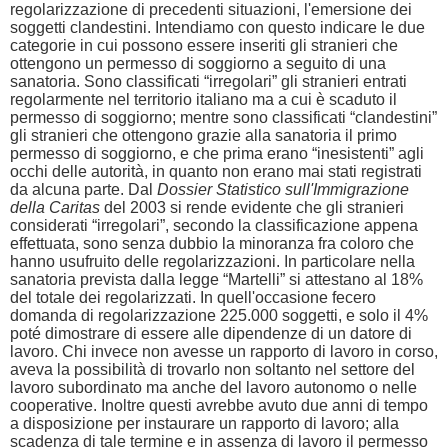
regolarizzazione di precedenti situazioni, l'emersione dei
soggetti clandestini. Intendiamo con questo indicare le due
categorie in cui possono essere inseriti gli stranieri che
ottengono un permesso di soggiorno a seguito di una
sanatoria. Sono classificati “irregolari” gli stranieri entrati
regolarmente nel territorio italiano ma a cui è scaduto il
permesso di soggiorno; mentre sono classificati “clandestini”
gli stranieri che ottengono grazie alla sanatoria il primo
permesso di soggiorno, e che prima erano “inesistenti” agli
occhi delle autorità, in quanto non erano mai stati registrati
da alcuna parte. Dal
Dossier Statistico sull'Immigrazione
della Caritas
del 2003 si rende evidente che gli stranieri
considerati “irregolari”, secondo la classificazione appena
effettuata, sono senza dubbio la minoranza fra coloro che
hanno usufruito delle regolarizzazioni. In particolare nella
sanatoria prevista dalla legge “Martelli” si attestano al 18%
del totale dei regolarizzati. In quell'occasione fecero
domanda di regolarizzazione 225.000 soggetti, e solo il 4%
poté dimostrare di essere alle dipendenze di un datore di
lavoro. Chi invece non avesse un rapporto di lavoro in corso,
aveva la possibilità di trovarlo non soltanto nel settore del
lavoro subordinato ma anche del lavoro autonomo o nelle
cooperative. Inoltre questi avrebbe avuto due anni di tempo
a disposizione per instaurare un rapporto di lavoro; alla
scadenza di tale termine e in assenza di lavoro il permesso