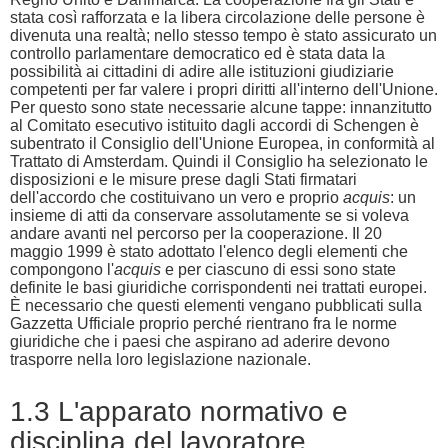
stata così rafforzata e la libera circolazione delle persone è
divenuta una realtà; nello stesso tempo è stato assicurato un
controllo parlamentare democratico ed è stata data la
possibilità ai cittadini di adire alle istituzioni giudiziarie
competenti per far valere i propri diritti all'interno dell'Unione.
Per questo sono state necessarie alcune tappe: innanzitutto
al Comitato esecutivo istituito dagli accordi di Schengen è
subentrato il Consiglio dell'Unione Europea, in conformità al
Trattato di Amsterdam. Quindi il Consiglio ha selezionato le
disposizioni e le misure prese dagli Stati firmatari
dell'accordo che costituivano un vero e proprio
acquis
: un
insieme di atti da conservare assolutamente se si voleva
andare avanti nel percorso per la cooperazione. Il 20
maggio 1999 è stato adottato l'elenco degli elementi che
compongono l'
acquis
e per ciascuno di essi sono state
definite le basi giuridiche corrispondenti nei trattati europei.
È necessario che questi elementi vengano pubblicati sulla
Gazzetta Ufficiale proprio perché rientrano fra le norme
giuridiche che i paesi che aspirano ad aderire devono
trasporre nella loro legislazione nazionale.
1.3 L'apparato normativo e
disciplina del lavoratore