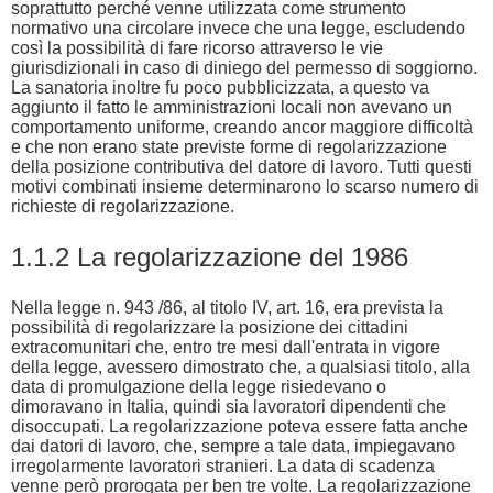
soprattutto perché venne utilizzata come strumento
normativo una circolare invece che una legge, escludendo
così la possibilità di fare ricorso attraverso le vie
giurisdizionali in caso di diniego del permesso di soggiorno.
La sanatoria inoltre fu poco pubblicizzata, a questo va
aggiunto il fatto le amministrazioni locali non avevano un
comportamento uniforme, creando ancor maggiore difficoltà
e che non erano state previste forme di regolarizzazione
della posizione contributiva del datore di lavoro. Tutti questi
motivi combinati insieme determinarono lo scarso numero di
richieste di regolarizzazione.
1.1.2 La regolarizzazione del 1986
Nella legge n. 943 /86, al titolo IV, art. 16, era prevista la
possibilità di regolarizzare la posizione dei cittadini
extracomunitari che, entro tre mesi dall'entrata in vigore
della legge, avessero dimostrato che, a qualsiasi titolo, alla
data di promulgazione della legge risiedevano o
dimoravano in Italia, quindi sia lavoratori dipendenti che
disoccupati. La regolarizzazione poteva essere fatta anche
dai datori di lavoro, che, sempre a tale data, impiegavano
irregolarmente lavoratori stranieri. La data di scadenza
venne però prorogata per ben tre volte. La regolarizzazione