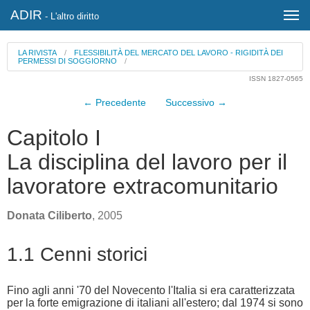
ADIR
- L'altro diritto
LA RIVISTA
/
FLESSIBILITÀ DEL MERCATO DEL LAVORO - RIGIDITÀ DEI
PERMESSI DI SOGGIORNO
/
ISSN 1827-0565
← Precedente
Successivo →
Capitolo I
La disciplina del lavoro per il
lavoratore extracomunitario
Donata Ciliberto
, 2005
1.1 Cenni storici
Fino agli anni '70 del Novecento l'Italia si era caratterizzata
per la forte emigrazione di italiani all'estero; dal 1974 si sono