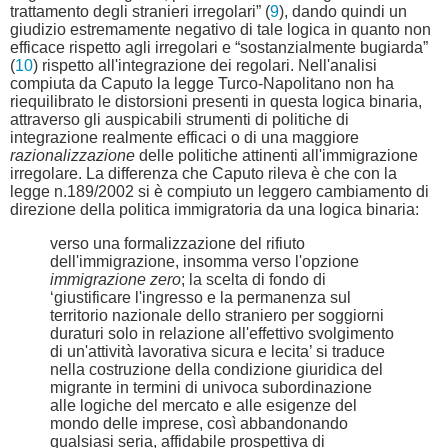
trattamento degli stranieri irregolari” (
9
), dando quindi un
giudizio estremamente negativo di tale logica in quanto non
efficace rispetto agli irregolari e “sostanzialmente bugiarda”
(
10
) rispetto all'integrazione dei regolari. Nell'analisi
compiuta da Caputo la legge Turco-Napolitano non ha
riequilibrato le distorsioni presenti in questa logica binaria,
attraverso gli auspicabili strumenti di politiche di
integrazione realmente efficaci o di una maggiore
razionalizzazione
delle politiche attinenti all'immigrazione
irregolare. La differenza che Caputo rileva è che con la
legge n.189/2002 si è compiuto un leggero cambiamento di
direzione della politica immigratoria da una logica binaria:
verso una formalizzazione del rifiuto
dell'immigrazione, insomma verso l'opzione
immigrazione zero
; la scelta di fondo di
‘giustificare l'ingresso e la permanenza sul
territorio nazionale dello straniero per soggiorni
duraturi solo in relazione all'effettivo svolgimento
di un'attività lavorativa sicura e lecita’ si traduce
nella costruzione della condizione giuridica del
migrante in termini di univoca subordinazione
alle logiche del mercato e alle esigenze del
mondo delle imprese, così abbandonando
qualsiasi seria, affidabile prospettiva di