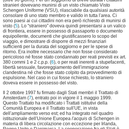
stranieri dovevano munirsi di un visto chiamato Visto
Schengen Uniforme (VSU), rilasciabile da qualsiasi autorità
consolare di uno stato membro e valido in tutta l'area. Ci
sono paesi ai cui cittadini non era però richiesto di munirsi di
visto (
5
). Lo “straniero” doveva quindi presentarsi a un valico
di frontiera, essere in possesso di passaporto o documento
equipollente, documenti che giustificassero lo scopo del
viaggio, e dimostrare di disporre di mezzi finanziari
sufficienti per la durata del soggiorno e per le spese di
ritorno. Era inoltre necessario che non fosse considerato
pericoloso né fosse stato condannato per reati previsti ex art.
380 commi 1 e 2 c.p.p. (
6
), o per reati inerenti a stupefacenti,
libertà sessuale, favoreggiamento dell'immigrazione
clandestina né che fosse stato colpito da provvedimento di
espulsione. Nel caso in cui fosse richiesto, lo straniero
doveva essere in possesso del visto.
Il 2 ottobre 1997 fu firmato dagli Stati membri il Trattato di
Amsterdam (
7
), entrato poi in vigore il 1 maggio 1999.
Questo Trattato ha modificato i Trattati istitutivi della
Comunità Europea e il Trattato sull'UE, in vista
dell'ampliamento verso est; ed ha integrato nel quadro
istituzionale dell'Unione Europea
l'acquis
di Schengen in
materia di libera circolazione con eccezione per Irlanda,
Regno Unito e Danimarca. La cooperazione fra gli Stati è