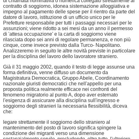
di chiamata nominativa o numerica collegato strettamente al
contratto di soggiorno, idonea sistemazione alloggiativa e
impegno al pagamento delle spese per il rientro da parte del
datore di lavoro, istituzione di un ufficio unico per le
Prefetture responsabile per tutti i passaggi necessari per le
assunzioni; viene ridotto a sei mesi da un anno il permesso
di 'attesa occupazione' e la carta di soggiorno viene
rilasciata dopo sei anni di regolare permanenza, e non più
cinque, come invece previsto dalla Turco- Napolitano.
Analizzeremo in seguito le altre novità previste in particolare
per la disciplina del lavoro dello lavoratore straniero.
Già il 31 maggio 2002, quando il testo di legge assunse una
forma definitiva, venne diffuso un documento da
Magistratura Democratica, Gruppo Abele, Coordinamento
nazionale giuristi democratici che nell'appello per una
proposta politica realmente efficace nei confronti del
fenomeno migratorio al punto A, dopo aver esternato
l'esigenza di assicurare alla disciplina sull'ingresso e
soggiorno degli stranieri la necessaria flessibilità, diceva
che:
legare strettamente il soggiorno dello straniero al
mantenimento del posto di lavoro significa spingere la
condizione dei migranti verso una dimensione
sostanzialmente servile, precludendo, oltre tutto, l'ulteriore