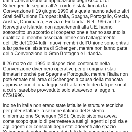
dalla Convenzione di applicazione degli Accordi di
Schengen. In seguito all'Accordo è stata firmata la
Convenzione il 19 giugno 1990 alla quale hanno aderito altri
Stati dell'Unione Europea: Italia, Spagna, Portogallo, Grecia,
Austria, Danimarca, Svezia e Finlandia. Nel 1996 anche
Norvegia e Islanda, non appartenenti alla UE, hanno
sottoscritto un accordo di cooperazione e hanno assunto la
qualifica di membri associati. Infine con l'allargamento
dell'UE del 2004 tutti i nuovi membri dell'Unione sono entrati
a far parte del sistema di Schengen, mentre non fanno parte
della Convenzione la Gran Bretagna e l'Irlanda.
Il 26 marzo del 1995 le disposizioni contenute nella
Convenzione divennero operative per gli originari stati
firmatari nonché per Spagna e Portogallo, mentre l'Italia non
poté entrate nell'area di Schengen a causa della mancata
approvazione di una legge sul trattamento dei dati personali
a cui si sarebbe provveduto solo attraverso la legge n.
675/1996.
Inoltre in Italia non erano state istituite le strutture tecniche
per poter istallare la sezione italiana del Sistema
d'Informazione Schengen (SIS). Questo sistema aveva
come scopo quello di permettere a tutti gli agenti di polizia e
agli agenti dei consolati degli stati aderenti allo spazio
Schengen di poter disporre dei dati delle persone che erano