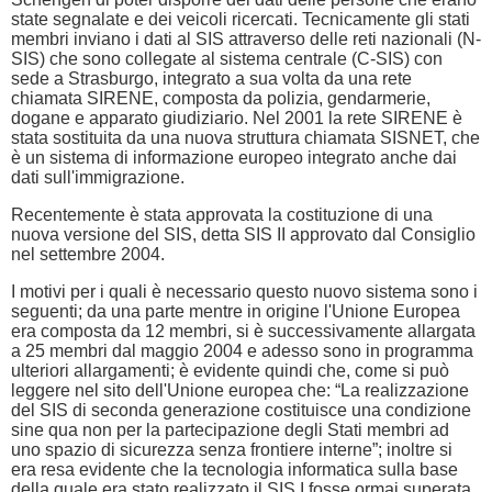
state segnalate e dei veicoli ricercati. Tecnicamente gli stati
membri inviano i dati al SIS attraverso delle reti nazionali (N-
SIS) che sono collegate al sistema centrale (C-SIS) con
sede a Strasburgo, integrato a sua volta da una rete
chiamata SIRENE, composta da polizia, gendarmerie,
dogane e apparato giudiziario. Nel 2001 la rete SIRENE è
stata sostituita da una nuova struttura chiamata SISNET, che
è un sistema di informazione europeo integrato anche dai
dati sull'immigrazione.
Recentemente è stata approvata la costituzione di una
nuova versione del SIS, detta SIS II approvato dal Consiglio
nel settembre 2004.
I motivi per i quali è necessario questo nuovo sistema sono i
seguenti; da una parte mentre in origine l'Unione Europea
era composta da 12 membri, si è successivamente allargata
a 25 membri dal maggio 2004 e adesso sono in programma
ulteriori allargamenti; è evidente quindi che, come si può
leggere nel sito dell'Unione europea che: “La realizzazione
del SIS di seconda generazione costituisce una condizione
sine qua non per la partecipazione degli Stati membri ad
uno spazio di sicurezza senza frontiere interne”; inoltre si
era resa evidente che la tecnologia informatica sulla base
della quale era stato realizzato il SIS I fosse ormai superata.