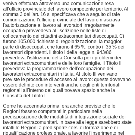
veniva effettuata attraverso una comunicazione resa
all'ufficio provinciale del lavoro competente per territorio. Al
comma 3 dell'art. 16 si specificava che a seguito di tale
comunicazione l'ufficio provinciale del lavoro rilasciava
l'autorizzazione al lavoro ai lavoratori irregolarmente
occupati o provvedeva all'iscrizione nelle liste di
collocamento dei cittadini extracomunitari disoccupati. Ci
furono 105.000 richieste di regolarizzazione: la maggior
parte di disoccupati, che furono il 65 %, contro il 35 % dei
lavoratori dipendenti. Il titolo I della legge n. 943/86
prevedeva l'istituzione della Consulta per i problemi dei
lavoratori extracomunitari e delle loro famiglie. Il Titolo II
prevedeva la programmazione dell'occupazione dei
lavoratori extracomunitari in Italia. Al titolo III venivano
previste le procedure di accesso al lavoro: queste dovevano
essere definite con interventi anche degli enti territoriali
regionali all'interno dei quali trovava spazio anche la
Consulta del Titolo I.
Come ho accennato prima, era anche previsto che le
Regioni fossero competenti in particolare nella
predisposizione delle modalità di integrazione sociale dei
lavoratori extracomunitari. In base alla legge sarebbero state
infatti le Regioni a predisporre corsi di formazione e di
riqualificazione professionale, a favorire l'inserimento nel