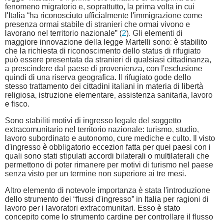
fenomeno migratorio e, soprattutto, la prima volta in cui
l'Italia “ha riconosciuto ufficialmente l'immigrazione come
presenza ormai stabile di stranieri che ormai vivono e
lavorano nel territorio nazionale” (
2
). Gli elementi di
maggiore innovazione della legge Martelli sono: è stabilito
che la richiesta di riconoscimento dello status di rifugiato
può essere presentata da stranieri di qualsiasi cittadinanza,
a prescindere dal paese di provenienza, con l'esclusione
quindi di una riserva geografica. Il rifugiato gode dello
stesso trattamento dei cittadini italiani in materia di libertà
religiosa, istruzione elementare, assistenza sanitaria, lavoro
e fisco.
Sono stabiliti motivi di ingresso legale del soggetto
extracomunitario nel territorio nazionale: turismo, studio,
lavoro subordinato e autonomo, cure mediche e culto. Il visto
d'ingresso è obbligatorio eccezion fatta per quei paesi con i
quali sono stati stipulati accordi bilaterali o multilaterali che
permettono di poter rimanere per motivi di turismo nel paese
senza visto per un termine non superiore ai tre mesi.
Altro elemento di notevole importanza è stata l'introduzione
dello strumento dei “flussi d'ingresso” in Italia per ragioni di
lavoro per i lavoratori extracomunitari. Esso è stato
concepito come lo strumento cardine per controllare il flusso