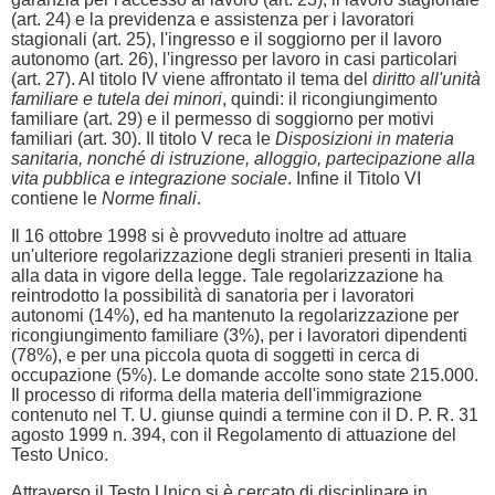
(art. 24) e la previdenza e assistenza per i lavoratori
stagionali (art. 25), l'ingresso e il soggiorno per il lavoro
autonomo (art. 26), l'ingresso per lavoro in casi particolari
(art. 27). Al titolo IV viene affrontato il tema del
diritto all'unità
familiare e tutela dei minori
, quindi: il ricongiungimento
familiare (art. 29) e il permesso di soggiorno per motivi
familiari (art. 30). Il titolo V reca le
Disposizioni in materia
sanitaria, nonché di istruzione, alloggio, partecipazione alla
vita pubblica e integrazione sociale
. Infine il Titolo VI
contiene le
Norme finali
.
Il 16 ottobre 1998 si è provveduto inoltre ad attuare
un'ulteriore regolarizzazione degli stranieri presenti in Italia
alla data in vigore della legge. Tale regolarizzazione ha
reintrodotto la possibilità di sanatoria per i lavoratori
autonomi (14%), ed ha mantenuto la regolarizzazione per
ricongiungimento familiare (3%), per i lavoratori dipendenti
(78%), e per una piccola quota di soggetti in cerca di
occupazione (5%). Le domande accolte sono state 215.000.
Il processo di riforma della materia dell'immigrazione
contenuto nel T. U. giunse quindi a termine con il D. P. R. 31
agosto 1999 n. 394, con il Regolamento di attuazione del
Testo Unico.
Attraverso il Testo Unico si è cercato di disciplinare in