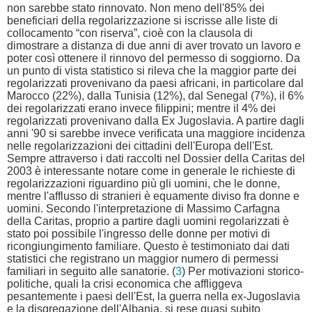
non sarebbe stato rinnovato. Non meno dell'85% dei
beneficiari della regolarizzazione si iscrisse alle liste di
collocamento “con riserva”, cioè con la clausola di
dimostrare a distanza di due anni di aver trovato un lavoro e
poter così ottenere il rinnovo del permesso di soggiorno. Da
un punto di vista statistico si rileva che la maggior parte dei
regolarizzati provenivano da paesi africani, in particolare dal
Marocco (22%), dalla Tunisia (12%), dal Senegal (7%), il 6%
dei regolarizzati erano invece filippini; mentre il 4% dei
regolarizzati provenivano dalla Ex Jugoslavia. A partire dagli
anni '90 si sarebbe invece verificata una maggiore incidenza
nelle regolarizzazioni dei cittadini dell'Europa dell'Est.
Sempre attraverso i dati raccolti nel Dossier della Caritas del
2003 è interessante notare come in generale le richieste di
regolarizzazioni riguardino più gli uomini, che le donne,
mentre l'afflusso di stranieri è equamente diviso fra donne e
uomini. Secondo l'interpretazione di Massimo Carfagna
della Caritas, proprio a partire dagli uomini regolarizzati è
stato poi possibile l'ingresso delle donne per motivi di
ricongiungimento familiare. Questo è testimoniato dai dati
statistici che registrano un maggior numero di permessi
familiari in seguito alle sanatorie. (
3
) Per motivazioni storico-
politiche, quali la crisi economica che affliggeva
pesantemente i paesi dell'Est, la guerra nella ex-Jugoslavia
e la disgregazione dell'Albania, si rese quasi subito