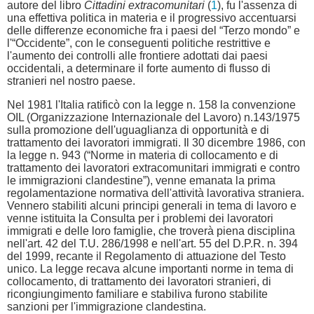
autore del libro
Cittadini extracomunitari
(
1
), fu l'assenza di
una effettiva politica in materia e il progressivo accentuarsi
delle differenze economiche fra i paesi del “Terzo mondo” e
l'“Occidente”, con le conseguenti politiche restrittive e
l'aumento dei controlli alle frontiere adottati dai paesi
occidentali, a determinare il forte aumento di flusso di
stranieri nel nostro paese.
Nel 1981 l'Italia ratificò con la legge n. 158 la convenzione
OIL (Organizzazione Internazionale del Lavoro) n.143/1975
sulla promozione dell'uguaglianza di opportunità e di
trattamento dei lavoratori immigrati. Il 30 dicembre 1986, con
la legge n. 943 (“Norme in materia di collocamento e di
trattamento dei lavoratori extracomunitari immigrati e contro
le immigrazioni clandestine”), venne emanata la prima
regolamentazione normativa dell'attività lavorativa straniera.
Vennero stabiliti alcuni principi generali in tema di lavoro e
venne istituita la Consulta per i problemi dei lavoratori
immigrati e delle loro famiglie, che troverà piena disciplina
nell'art. 42 del T.U. 286/1998 e nell'art. 55 del D.P.R. n. 394
del 1999, recante il Regolamento di attuazione del Testo
unico. La legge recava alcune importanti norme in tema di
collocamento, di trattamento dei lavoratori stranieri, di
ricongiungimento familiare e stabiliva furono stabilite
sanzioni per l'immigrazione clandestina.