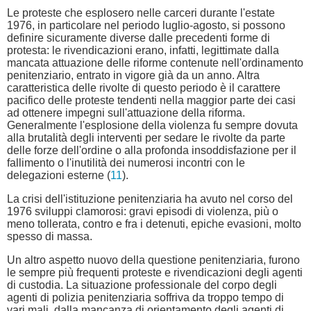
Le proteste che esplosero nelle carceri durante l'estate
1976, in particolare nel periodo luglio-agosto, si possono
definire sicuramente diverse dalle precedenti forme di
protesta: le rivendicazioni erano, infatti, legittimate dalla
mancata attuazione delle riforme contenute nell'ordinamento
penitenziario, entrato in vigore già da un anno. Altra
caratteristica delle rivolte di questo periodo è il carattere
pacifico delle proteste tendenti nella maggior parte dei casi
ad ottenere impegni sull'attuazione della riforma.
Generalmente l'esplosione della violenza fu sempre dovuta
alla brutalità degli interventi per sedare le rivolte da parte
delle forze dell'ordine o alla profonda insoddisfazione per il
fallimento o l'inutilità dei numerosi incontri con le
delegazioni esterne (
11
).
La crisi dell'istituzione penitenziaria ha avuto nel corso del
1976 sviluppi clamorosi: gravi episodi di violenza, più o
meno tollerata, contro e fra i detenuti, epiche evasioni, molto
spesso di massa.
Un altro aspetto nuovo della questione penitenziaria, furono
le sempre più frequenti proteste e rivendicazioni degli agenti
di custodia. La situazione professionale del corpo degli
agenti di polizia penitenziaria soffriva da troppo tempo di
vari mali, dalla mancanza di orientamento degli agenti di