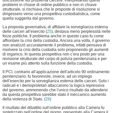
discussione sul problema carcere: interpretando questi
problemi in chiave di ordine pubblico e non in chiave
strutturale, si rischiava che le proposte di risoluzione si
dirigessero verso una prospettiva custodialistica, come
quella suggerita dal governo.
La proposta governativa, di affidare la sorveglianza esterna
delle carceri all'esercito (
25
), destava meno perplessità nelle
forze politiche. Il problema anche in questo caso fu come
affrontare la crisi della custodia. Ancora una volta, il governo
non analizzò accuratamente il problema, infatti pensava di
risolvere la crisi della custodia solo proponendo gli aumenti
di organico. In questa prospettiva non c'era posto per una
revisione strutturale del corpo di polizia penitenziaria e per
un esame più attento sulla funzione della custodia.
Il PCI, contrario all'applicazione dell'articolo 90 ordinamento
penitenziario, fu favorevole, invece, ad un impiego
dell'esercito per la sorveglianza esterna delle carceri. Solo i
radicali e i demoproletari attaccarono la logica repressiva
del governo, ammonendo che l'unico risultato da attendersi
da questa prospettiva sarebbe stato il meccanico aumento
della violenza di Stato. (
26
)
Il risultato del dibattito sull'ordine pubblico alla Camera fu
sintetizzato nell'ordine del giorno, presentato alla Camera il