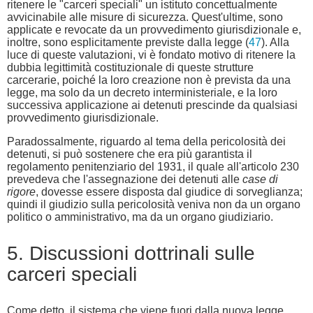
ritenere le "carceri speciali" un istituto concettualmente
avvicinabile alle misure di sicurezza. Quest'ultime, sono
applicate e revocate da un provvedimento giurisdizionale e,
inoltre, sono esplicitamente previste dalla legge (
47
). Alla
luce di queste valutazioni, vi è fondato motivo di ritenere la
dubbia legittimità costituzionale di queste strutture
carcerarie, poiché la loro creazione non è prevista da una
legge, ma solo da un decreto interministeriale, e la loro
successiva applicazione ai detenuti prescinde da qualsiasi
provvedimento giurisdizionale.
Paradossalmente, riguardo al tema della pericolosità dei
detenuti, si può sostenere che era più garantista il
regolamento penitenziario del 1931, il quale all'articolo 230
prevedeva che l'assegnazione dei detenuti alle
case di
rigore
, dovesse essere disposta dal giudice di sorveglianza;
quindi il giudizio sulla pericolosità veniva non da un organo
politico o amministrativo, ma da un organo giudiziario.
5. Discussioni dottrinali sulle
carceri speciali
Come detto, il sistema che viene fuori dalla nuova legge