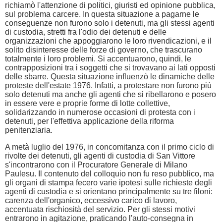
richiamò l'attenzione di politici, giuristi ed opinione pubblica,
sul problema carcere. In questa situazione a pagarne le
conseguenze non furono solo i detenuti, ma gli stessi agenti
di custodia, stretti fra l'odio dei detenuti e delle
organizzazioni che appoggiarono le loro rivendicazioni, e il
solito disinteresse delle forze di governo, che trascurano
totalmente i loro problemi. Si accentuarono, quindi, le
contrapposizioni tra i soggetti che si trovavano ai lati opposti
delle sbarre. Questa situazione influenzò le dinamiche delle
proteste dell'estate 1976. Infatti, a protestare non furono più
solo detenuti ma anche gli agenti che si ribellarono e posero
in essere vere e proprie forme di lotte collettive,
solidarizzando in numerose occasioni di protesta con i
detenuti, per l'effettiva applicazione della riforma
penitenziaria.
A metà luglio del 1976, in concomitanza con il primo ciclo di
rivolte dei detenuti, gli agenti di custodia di San Vittore
s'incontrarono con il Procuratore Generale di Milano
Paulesu. Il contenuto del colloquio non fu reso pubblico, ma
gli organi di stampa fecero varie ipotesi sulle richieste degli
agenti di custodia e si orientano principalmente su tre filoni:
carenza dell'organico, eccessivo carico di lavoro,
accentuata rischiosità del servizio. Per gli stessi motivi
entrarono in agitazione, praticando l'auto-consegna in