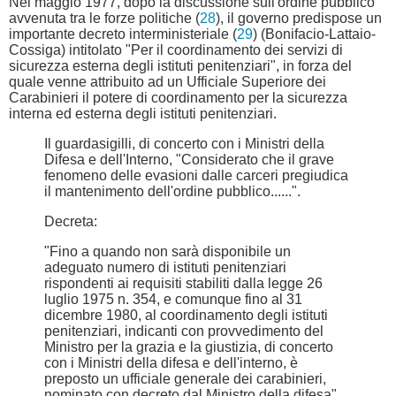
Nel maggio 1977, dopo la discussione sull'ordine pubblico
avvenuta tra le forze politiche (
28
), il governo predispose un
importante decreto interministeriale (
29
) (Bonifacio-Lattaio-
Cossiga) intitolato "Per il coordinamento dei servizi di
sicurezza esterna degli istituti penitenziari", in forza del
quale venne attribuito ad un Ufficiale Superiore dei
Carabinieri il potere di coordinamento per la sicurezza
interna ed esterna degli istituti penitenziari.
Il guardasigilli, di concerto con i Ministri della
Difesa e dell'Interno, "Considerato che il grave
fenomeno delle evasioni dalle carceri pregiudica
il mantenimento dell'ordine pubblico......".
Decreta:
"Fino a quando non sarà disponibile un
adeguato numero di istituti penitenziari
rispondenti ai requisiti stabiliti dalla legge 26
luglio 1975 n. 354, e comunque fino al 31
dicembre 1980, al coordinamento degli istituti
penitenziari, indicanti con provvedimento del
Ministro per la grazia e la giustizia, di concerto
con i Ministri della difesa e dell'interno, è
preposto un ufficiale generale dei carabinieri,
nominato con decreto dal Ministro della difesa".