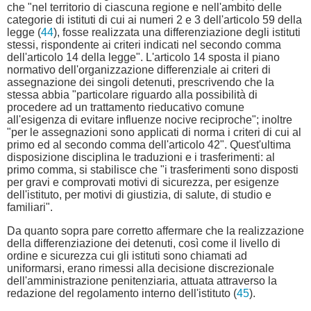
che "nel territorio di ciascuna regione e nell'ambito delle
categorie di istituti di cui ai numeri 2 e 3 dell'articolo 59 della
legge (
44
), fosse realizzata una differenziazione degli istituti
stessi, rispondente ai criteri indicati nel secondo comma
dell'articolo 14 della legge". L'articolo 14 sposta il piano
normativo dell'organizzazione differenziale ai criteri di
assegnazione dei singoli detenuti, prescrivendo che la
stessa abbia "particolare riguardo alla possibilità di
procedere ad un trattamento rieducativo comune
all'esigenza di evitare influenze nocive reciproche"; inoltre
"per le assegnazioni sono applicati di norma i criteri di cui al
primo ed al secondo comma dell'articolo 42". Quest'ultima
disposizione disciplina le traduzioni e i trasferimenti: al
primo comma, si stabilisce che "i trasferimenti sono disposti
per gravi e comprovati motivi di sicurezza, per esigenze
dell'istituto, per motivi di giustizia, di salute, di studio e
familiari".
Da quanto sopra pare corretto affermare che la realizzazione
della differenziazione dei detenuti, così come il livello di
ordine e sicurezza cui gli istituti sono chiamati ad
uniformarsi, erano rimessi alla decisione discrezionale
dell'amministrazione penitenziaria, attuata attraverso la
redazione del regolamento interno dell'istituto (
45
).