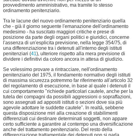
provvedimento amministrativo, ma tramite lo stesso
ordinamento penitenziario.
Tra le lacune del nuovo ordinamento penitenziario quella
che - già il giorno seguente l'emanazione dell'ordinamento
medesimo - ha suscitato maggiori critiche e prese di
posizione da parte degli organi politici e giuridici, concerne
l'assenza di un'esplicita previsione, nella legge 354/75, di
una differenziazione tra i detenuti all'interno degli istituti
penitenziari (
41
), ulteriore rispetto alla mera previsione di
dividere i definitivi da coloro ancora in attesa di giudizio.
Se volessimo provare a rintracciare, nell'ordinamento
penitenziario del 1975, il fondamento normativo degli istituti
di massima sicurezza potremmo far riferimento all'articolo 32
del regolamento di esecuzione, in base al quale i detenuti il
cui comportamento "richiede particolari cautele, anche per la
tutela dei compagni da possibili aggressioni o sopraffazioni,
sono assegnati ad appositi istituti o sezioni dove sia più
agevole adottare le suddette cautele". In realtà, sebbene
questa disposizione miri alla creazione di stabilimenti
differenziati cui destinare determinati soggetti, non appare
certo sufficiente a garantire al contempo una diversificazione
anche del trattamento penitenziario. Del resto della
differenziazione trattamentale dei detenuti non si parla