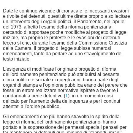
Date le continue vicende di cronaca e le incessanti evasioni
e rivolte dei detenuti, quest'ultime dirette proprio a sollecitare
un intervento degli organi politici, il Parlamento, nell'aprile
del 1973, affrettò l'esame della riforma penitenziaria,
cercando di apportare poche modifiche al progetto di legge
iniziale, ma proprio le proteste e le evasioni dei detenuti
fecero sì che, durante l'esame della Commissione Giustizia
della Camera, il progetto di legge subisse numerosi
emendamenti, tanto da portare ad uno stravolgimento del
testo iniziale.
L'esigenza di modificare l'originario progetto di riforma
dell'ordinamento penitenziario può attribuirsi al pesante
clima politico e sociale di quegli anni; buona parte degli
organi di stampa e l'opinione pubblica erano del parere che
fosse un errore realizzare normative ispirate a favorire i
condannati a pene detentive (
1
), in un momento così
delicato per l'aumento della delinquenza e per i continui
attentati all'ordine pubblico.
Gli emendamenti che più hanno stravolto lo spirito della
legge di riforma dell'ordinamento penitenziario, hanno
portato alla soppressione dei permessi speciali pensati per
far mantenere ai detenuti quel minimo di "rapporti umani"