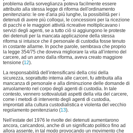
problema della sorveglianza poteva facilmente essere
attribuito alla stessa legge di riforma dell'ordinamento
penitenziario: le ore d'aria più lunghe, la possibilità per i
detenuti di avere più colloqui, le concessioni per la ricezione
di pacchi e le maggiori attività ricreative moltiplicavano i
servizi degli agenti, se a tutto ciò si aggiungono le proteste
dei detenuti per la mancata applicazione della stessa
riforma si intuisce che il personale di custodia fosse tenuto
in costante allarme. In poche parole, sembrava che proprio
la legge 354/75 che doveva migliorare la vita all'interno del
carcere, ad un anno dalla riforma, aveva creato maggiore
tensione (
12
).
La responsabilità dell'intensificarsi della crisi della
sicurezza, soprattutto interna alle carceri, fu attribuita alla
mancanza di personale e alla diminuzione delle domande di
arruolamento nel corpo degli agenti di custodia. In tale
contesto, vennero sottovalutati aspetti della vita del carcere,
come i metodi di intervento degli agenti di custodia,
improntati alla cultura custodialistica e violenta del vecchio
regolamento penitenziario (
13
).
Nell'estate del 1976 le rivolte dei detenuti aumentarono
ancora, caricandosi, anche di un significato politico fino ad
allora assente, in tal modo provocando un movimento che