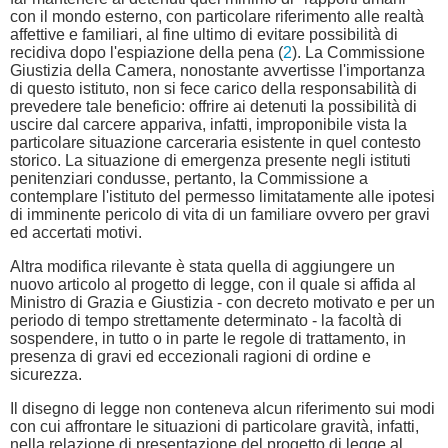
con il mondo esterno, con particolare riferimento alle realtà
affettive e familiari, al fine ultimo di evitare possibilità di
recidiva dopo l'espiazione della pena (
2
). La Commissione
Giustizia della Camera, nonostante avvertisse l'importanza
di questo istituto, non si fece carico della responsabilità di
prevedere tale beneficio: offrire ai detenuti la possibilità di
uscire dal carcere appariva, infatti, improponibile vista la
particolare situazione carceraria esistente in quel contesto
storico. La situazione di emergenza presente negli istituti
penitenziari condusse, pertanto, la Commissione a
contemplare l'istituto del permesso limitatamente alle ipotesi
di imminente pericolo di vita di un familiare ovvero per gravi
ed accertati motivi.
Altra modifica rilevante è stata quella di aggiungere un
nuovo articolo al progetto di legge, con il quale si affida al
Ministro di Grazia e Giustizia - con decreto motivato e per un
periodo di tempo strettamente determinato - la facoltà di
sospendere, in tutto o in parte le regole di trattamento, in
presenza di gravi ed eccezionali ragioni di ordine e
sicurezza.
Il disegno di legge non conteneva alcun riferimento sui modi
con cui affrontare le situazioni di particolare gravità, infatti,
nella relazione di presentazione del progetto di legge al