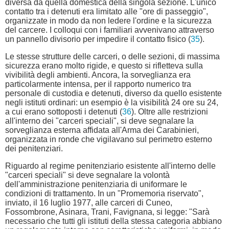
diversa da quella domestica della singola sezione. L'unico
contatto tra i detenuti era limitato alle "ore di passeggio",
organizzate in modo da non ledere l'ordine e la sicurezza
del carcere. I colloqui con i familiari avvenivano attraverso
un pannello divisorio per impedire il contatto fisico (
35
).
Le stesse strutture delle carceri, o delle sezioni, di massima
sicurezza erano molto rigide, e questo si rifletteva sulla
vivibilità degli ambienti. Ancora, la sorveglianza era
particolarmente intensa, per il rapporto numerico tra
personale di custodia e detenuti, diverso da quello esistente
negli istituti ordinari: un esempio è la visibilità 24 ore su 24,
a cui erano sottoposti i detenuti (
36
). Oltre alle restrizioni
all'interno dei "carceri speciali", si deve segnalare la
sorveglianza esterna affidata all'Arma dei Carabinieri,
organizzata in ronde che vigilavano sul perimetro esterno
dei penitenziari.
Riguardo al regime penitenziario esistente all'interno delle
"carceri speciali" si deve segnalare la volontà
dell'amministrazione penitenziaria di uniformare le
condizioni di trattamento. In un "Promemoria riservato",
inviato, il 16 luglio 1977, alle carceri di Cuneo,
Fossombrone, Asinara, Trani, Favignana, si legge: "Sarà
necessario che tutti gli istituti della stessa categoria abbiano