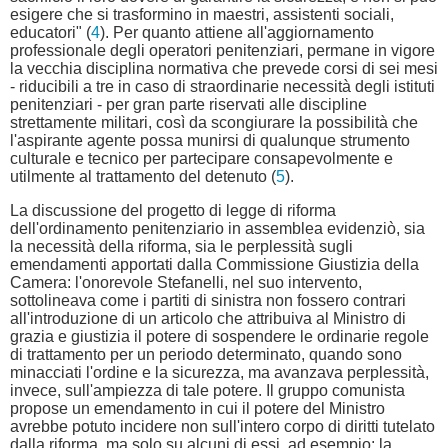
esigere che si trasformino in maestri, assistenti sociali,
educatori" (
4
). Per quanto attiene all'aggiornamento
professionale degli operatori penitenziari, permane in vigore
la vecchia disciplina normativa che prevede corsi di sei mesi
- riducibili a tre in caso di straordinarie necessità degli istituti
penitenziari - per gran parte riservati alle discipline
strettamente militari, così da scongiurare la possibilità che
l'aspirante agente possa munirsi di qualunque strumento
culturale e tecnico per partecipare consapevolmente e
utilmente al trattamento del detenuto (
5
).
La discussione del progetto di legge di riforma
dell'ordinamento penitenziario in assemblea evidenziò, sia
la necessità della riforma, sia le perplessità sugli
emendamenti apportati dalla Commissione Giustizia della
Camera: l'onorevole Stefanelli, nel suo intervento,
sottolineava come i partiti di sinistra non fossero contrari
all'introduzione di un articolo che attribuiva al Ministro di
grazia e giustizia il potere di sospendere le ordinarie regole
di trattamento per un periodo determinato, quando sono
minacciati l'ordine e la sicurezza, ma avanzava perplessità,
invece, sull'ampiezza di tale potere. Il gruppo comunista
propose un emendamento in cui il potere del Ministro
avrebbe potuto incidere non sull'intero corpo di diritti tutelato
dalla riforma, ma solo su alcuni di essi, ad esempio: la