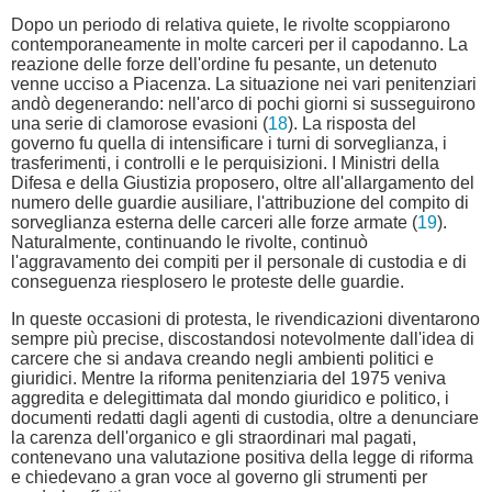
Dopo un periodo di relativa quiete, le rivolte scoppiarono
contemporaneamente in molte carceri per il capodanno. La
reazione delle forze dell'ordine fu pesante, un detenuto
venne ucciso a Piacenza. La situazione nei vari penitenziari
andò degenerando: nell'arco di pochi giorni si susseguirono
una serie di clamorose evasioni (
18
). La risposta del
governo fu quella di intensificare i turni di sorveglianza, i
trasferimenti, i controlli e le perquisizioni. I Ministri della
Difesa e della Giustizia proposero, oltre all'allargamento del
numero delle guardie ausiliare, l'attribuzione del compito di
sorveglianza esterna delle carceri alle forze armate (
19
).
Naturalmente, continuando le rivolte, continuò
l'aggravamento dei compiti per il personale di custodia e di
conseguenza riesplosero le proteste delle guardie.
In queste occasioni di protesta, le rivendicazioni diventarono
sempre più precise, discostandosi notevolmente dall'idea di
carcere che si andava creando negli ambienti politici e
giuridici. Mentre la riforma penitenziaria del 1975 veniva
aggredita e delegittimata dal mondo giuridico e politico, i
documenti redatti dagli agenti di custodia, oltre a denunciare
la carenza dell'organico e gli straordinari mal pagati,
contenevano una valutazione positiva della legge di riforma
e chiedevano a gran voce al governo gli strumenti per