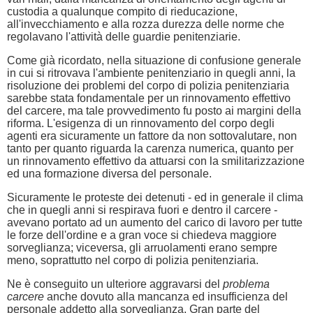
custodia a qualunque compito di rieducazione,
all'invecchiamento e alla rozza durezza delle norme che
regolavano l'attività delle guardie penitenziarie.
Come già ricordato, nella situazione di confusione generale
in cui si ritrovava l'ambiente penitenziario in quegli anni, la
risoluzione dei problemi del corpo di polizia penitenziaria
sarebbe stata fondamentale per un rinnovamento effettivo
del carcere, ma tale provvedimento fu posto ai margini della
riforma. L'esigenza di un rinnovamento del corpo degli
agenti era sicuramente un fattore da non sottovalutare, non
tanto per quanto riguarda la carenza numerica, quanto per
un rinnovamento effettivo da attuarsi con la smilitarizzazione
ed una formazione diversa del personale.
Sicuramente le proteste dei detenuti - ed in generale il clima
che in quegli anni si respirava fuori e dentro il carcere -
avevano portato ad un aumento del carico di lavoro per tutte
le forze dell'ordine e a gran voce si chiedeva maggiore
sorveglianza; viceversa, gli arruolamenti erano sempre
meno, soprattutto nel corpo di polizia penitenziaria.
Ne è conseguito un ulteriore aggravarsi del
problema
carcere
anche dovuto alla mancanza ed insufficienza del
personale addetto alla sorveglianza. Gran parte del