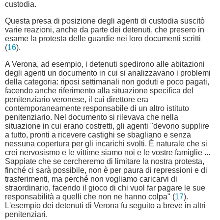
custodia.
Questa presa di posizione degli agenti di custodia suscitò
varie reazioni, anche da parte dei detenuti, che presero in
esame la protesta delle guardie nei loro documenti scritti
(
16
).
A Verona, ad esempio, i detenuti spedirono alle abitazioni
degli agenti un documento in cui si analizzavano i problemi
della categoria: riposi settimanali non goduti e poco pagati,
facendo anche riferimento alla situazione specifica del
penitenziario veronese, il cui direttore era
contemporaneamente responsabile di un altro istituto
penitenziario. Nel documento si rilevava che nella
situazione in cui erano costretti, gli agenti "devono supplire
a tutto, pronti a ricevere castighi se sbagliano e senza
nessuna copertura per gli incarichi svolti. È naturale che si
crei nervosismo e le vittime siamo noi e le vostre famiglie ...
Sappiate che se cercheremo di limitare la nostra protesta,
finché ci sarà possibile, non è per paura di repressioni e di
trasferimenti, ma perché non vogliamo caricarvi di
straordinario, facendo il gioco di chi vuol far pagare le sue
responsabilità a quelli che non ne hanno colpa" (
17
).
L'esempio dei detenuti di Verona fu seguito a breve in altri
penitenziari.