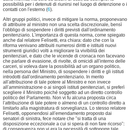
possibilità per i detenuti di riunirsi nel luogo di detenzione o i
contatti con l'esterno (
6
).
Altri gruppi politici, invece di mitigare la norma, proponevano
di attribuire al ministro non una scelta discrezionale, bensì
l'obbligo di sospendere i diritti previsti dall'ordinamento
penitenziario. L'importanza di questa norma, come spiegato
anche dal relatore Felisetti, era chiara: dato che con la
riforma venivano attribuiti numerosi diritti e istituiti nuovi
strumenti giuridici volti a migliorare la vivibilità dei
penitenziari, e dato che le vicende di cronaca non facevano
che parlare di evasione, di rivolte, di omicidi all'interno delle
carceri, si voleva dare la possibilità ad un organo politico,
nella persona del Ministro, di sospendere i diritti e gli istituti
introdotti dall'ordinamento penitenziario. In merito
all'attribuzione di tale potere al Ministro e non invece
all'amministrazione o ai singoli istituti penitenziari, si preferì
scegliere il Ministro poiché soggetto ad un diretto controllo
politico del Parlamento. Non vi fu alcuna proposta circa
l'attribuzione di tale potere o almeno di un controllo diretto a
limitarlo alla magistratura di sorveglianza. Lo stesso relatore
Felisetti, opponendosi all'emendamento proposto dai
senatori di sinistra, fece notare che "si tratta di una
disposizione eccezionale a cui si spera di non fare ricorso":
di conseguenza non vi era la necessità di sottoporre tale