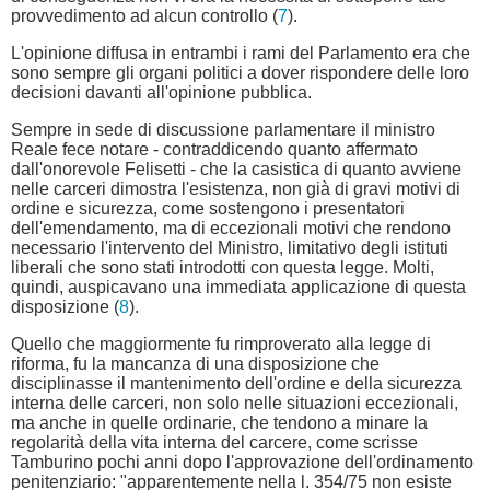
provvedimento ad alcun controllo (
7
).
L'opinione diffusa in entrambi i rami del Parlamento era che
sono sempre gli organi politici a dover rispondere delle loro
decisioni davanti all'opinione pubblica.
Sempre in sede di discussione parlamentare il ministro
Reale fece notare - contraddicendo quanto affermato
dall'onorevole Felisetti - che la casistica di quanto avviene
nelle carceri dimostra l'esistenza, non già di gravi motivi di
ordine e sicurezza, come sostengono i presentatori
dell'emendamento, ma di eccezionali motivi che rendono
necessario l'intervento del Ministro, limitativo degli istituti
liberali che sono stati introdotti con questa legge. Molti,
quindi, auspicavano una immediata applicazione di questa
disposizione (
8
).
Quello che maggiormente fu rimproverato alla legge di
riforma, fu la mancanza di una disposizione che
disciplinasse il mantenimento dell'ordine e della sicurezza
interna delle carceri, non solo nelle situazioni eccezionali,
ma anche in quelle ordinarie, che tendono a minare la
regolarità della vita interna del carcere, come scrisse
Tamburino pochi anni dopo l'approvazione dell'ordinamento
penitenziario: "apparentemente nella l. 354/75 non esiste