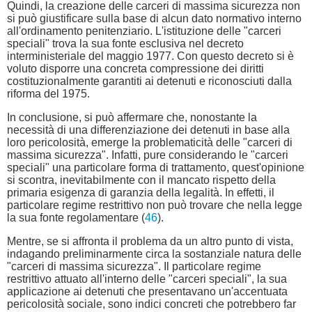
Quindi, la creazione delle carceri di massima sicurezza non
si può giustificare sulla base di alcun dato normativo interno
all'ordinamento penitenziario. L'istituzione delle "carceri
speciali" trova la sua fonte esclusiva nel decreto
interministeriale del maggio 1977. Con questo decreto si è
voluto disporre una concreta compressione dei diritti
costituzionalmente garantiti ai detenuti e riconosciuti dalla
riforma del 1975.
In conclusione, si può affermare che, nonostante la
necessità di una differenziazione dei detenuti in base alla
loro pericolosità, emerge la problematicità delle "carceri di
massima sicurezza". Infatti, pure considerando le "carceri
speciali" una particolare forma di trattamento, quest'opinione
si scontra, inevitabilmente con il mancato rispetto della
primaria esigenza di garanzia della legalità. In effetti, il
particolare regime restrittivo non può trovare che nella legge
la sua fonte regolamentare (
46
).
Mentre, se si affronta il problema da un altro punto di vista,
indagando preliminarmente circa la sostanziale natura delle
"carceri di massima sicurezza". Il particolare regime
restrittivo attuato all'interno delle "carceri speciali", la sua
applicazione ai detenuti che presentavano un'accentuata
pericolosità sociale, sono indici concreti che potrebbero far