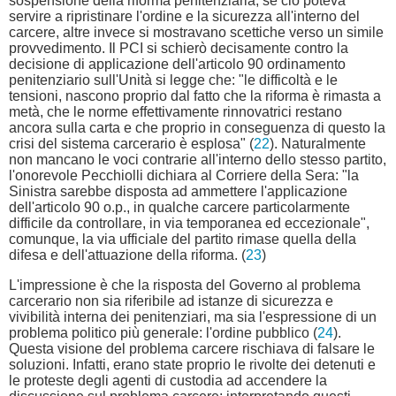
sospensione della riforma penitenziaria, se ciò poteva
servire a ripristinare l'ordine e la sicurezza all'interno del
carcere, altre invece si mostravano scettiche verso un simile
provvedimento. Il PCI si schierò decisamente contro la
decisione di applicazione dell'articolo 90 ordinamento
penitenziario sull'Unità si legge che: "le difficoltà e le
tensioni, nascono proprio dal fatto che la riforma è rimasta a
metà, che le norme effettivamente rinnovatrici restano
ancora sulla carta e che proprio in conseguenza di questo la
crisi del sistema carcerario è esplosa" (
22
). Naturalmente
non mancano le voci contrarie all'interno dello stesso partito,
l'onorevole Pecchiolli dichiara al Corriere della Sera: "la
Sinistra sarebbe disposta ad ammettere l'applicazione
dell'articolo 90 o.p., in qualche carcere particolarmente
difficile da controllare, in via temporanea ed eccezionale",
comunque, la via ufficiale del partito rimase quella della
difesa e dell'attuazione della riforma. (
23
)
L'impressione è che la risposta del Governo al problema
carcerario non sia riferibile ad istanze di sicurezza e
vivibilità interna dei penitenziari, ma sia l'espressione di un
problema politico più generale: l'ordine pubblico (
24
).
Questa visione del problema carcere rischiava di falsare le
soluzioni. Infatti, erano state proprio le rivolte dei detenuti e
le proteste degli agenti di custodia ad accendere la