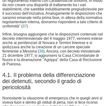
un regolamento interno con caratteristiche uniformi, in modo
da non creare una disparità di trattamento tra i vari
stabilimenti, che sarebbe indubbiamente pregiudizievole per
il successo dell'iniziativa. Analogamente le disposizioni che
saranno emanate nella prima fase, in attesa della normativa
regolamentare interna, dovranno rispondere a tale criterio di
uniformità" (
37
)
Infine, bisogna aggiungere che le disposizioni contenute nel
decreto interministeriale del 4 maggio 1977, vennero estese
anche ai penitenziari di Novara e Termini Imerese e si
ipotizzava anche la creazione di un carcere speciale
femminile a Messina (
38
). Ancora, con decreto ministeriale
21 dicembre 1977, si aggiunsero la Casa Circondariale di
Nuoro e la diramazione "Agrippa" della Casa di Reclusione
di Pianosa.
4.1. Il problema della differenziazione
dei detenuti, secondo il grado di
pericolosità
Nonostante la situazione di emergenza che in quegli anni si
viveva fuori e dentro gli istituti di pena, non si fece ricorso