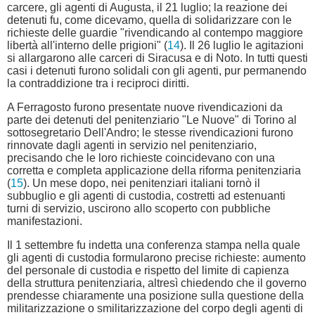
carcere, gli agenti di Augusta, il 21 luglio; la reazione dei
detenuti fu, come dicevamo, quella di solidarizzare con le
richieste delle guardie "rivendicando al contempo maggiore
libertà all'interno delle prigioni" (
14
). Il 26 luglio le agitazioni
si allargarono alle carceri di Siracusa e di Noto. In tutti questi
casi i detenuti furono solidali con gli agenti, pur permanendo
la contraddizione tra i reciproci diritti.
A Ferragosto furono presentate nuove rivendicazioni da
parte dei detenuti del penitenziario "Le Nuove" di Torino al
sottosegretario Dell'Andro; le stesse rivendicazioni furono
rinnovate dagli agenti in servizio nel penitenziario,
precisando che le loro richieste coincidevano con una
corretta e completa applicazione della riforma penitenziaria
(
15
). Un mese dopo, nei penitenziari italiani tornò il
subbuglio e gli agenti di custodia, costretti ad estenuanti
turni di servizio, uscirono allo scoperto con pubbliche
manifestazioni.
Il 1 settembre fu indetta una conferenza stampa nella quale
gli agenti di custodia formularono precise richieste: aumento
del personale di custodia e rispetto del limite di capienza
della struttura penitenziaria, altresì chiedendo che il governo
prendesse chiaramente una posizione sulla questione della
militarizzazione o smilitarizzazione del corpo degli agenti di