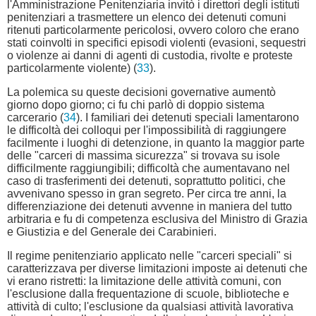
l'Amministrazione Penitenziaria invitò i direttori degli istituti
penitenziari a trasmettere un elenco dei detenuti comuni
ritenuti particolarmente pericolosi, ovvero coloro che erano
stati coinvolti in specifici episodi violenti (evasioni, sequestri
o violenze ai danni di agenti di custodia, rivolte e proteste
particolarmente violente) (
33
).
La polemica su queste decisioni governative aumentò
giorno dopo giorno; ci fu chi parlò di doppio sistema
carcerario (
34
). I familiari dei detenuti speciali lamentarono
le difficoltà dei colloqui per l'impossibilità di raggiungere
facilmente i luoghi di detenzione, in quanto la maggior parte
delle "carceri di massima sicurezza" si trovava su isole
difficilmente raggiungibili; difficoltà che aumentavano nel
caso di trasferimenti dei detenuti, soprattutto politici, che
avvenivano spesso in gran segreto. Per circa tre anni, la
differenziazione dei detenuti avvenne in maniera del tutto
arbitraria e fu di competenza esclusiva del Ministro di Grazia
e Giustizia e del Generale dei Carabinieri.
Il regime penitenziario applicato nelle "carceri speciali" si
caratterizzava per diverse limitazioni imposte ai detenuti che
vi erano ristretti: la limitazione delle attività comuni, con
l'esclusione dalla frequentazione di scuole, biblioteche e
attività di culto; l'esclusione da qualsiasi attività lavorativa