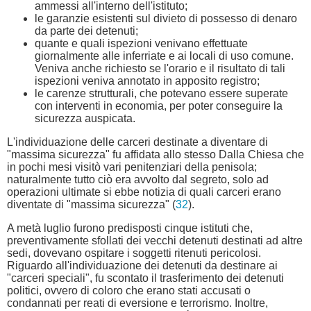
ammessi all'interno dell'istituto;
le garanzie esistenti sul divieto di possesso di denaro
da parte dei detenuti;
quante e quali ispezioni venivano effettuate
giornalmente alle inferriate e ai locali di uso comune.
Veniva anche richiesto se l'orario e il risultato di tali
ispezioni veniva annotato in apposito registro;
le carenze strutturali, che potevano essere superate
con interventi in economia, per poter conseguire la
sicurezza auspicata.
L'individuazione delle carceri destinate a diventare di
"massima sicurezza" fu affidata allo stesso Dalla Chiesa che
in pochi mesi visitò vari penitenziari della penisola;
naturalmente tutto ciò era avvolto dal segreto, solo ad
operazioni ultimate si ebbe notizia di quali carceri erano
diventate di "massima sicurezza" (
32
).
A metà luglio furono predisposti cinque istituti che,
preventivamente sfollati dei vecchi detenuti destinati ad altre
sedi, dovevano ospitare i soggetti ritenuti pericolosi.
Riguardo all'individuazione dei detenuti da destinare ai
"carceri speciali", fu scontato il trasferimento dei detenuti
politici, ovvero di coloro che erano stati accusati o
condannati per reati di eversione e terrorismo. Inoltre,