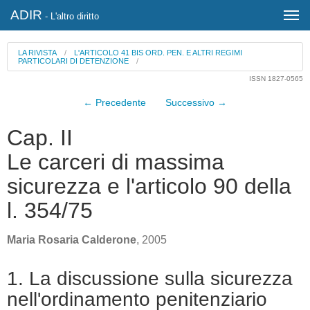
ADIR
- L'altro diritto
LA RIVISTA
/
L'ARTICOLO 41 BIS ORD. PEN. E ALTRI REGIMI
PARTICOLARI DI DETENZIONE
/
ISSN 1827-0565
← Precedente
Successivo →
Cap. II
Le carceri di massima
sicurezza e l'articolo 90 della
l. 354/75
Maria Rosaria Calderone
, 2005
1. La discussione sulla sicurezza
nell'ordinamento penitenziario