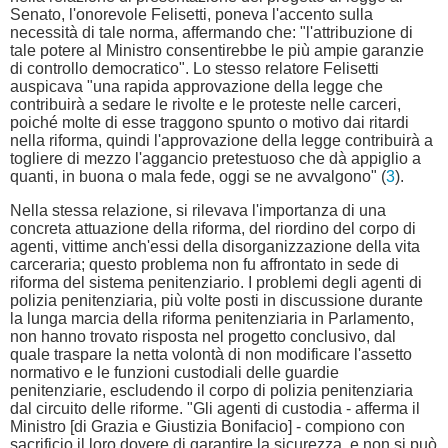
Senato, l'onorevole Felisetti, poneva l'accento sulla
necessità di tale norma, affermando che: "l'attribuzione di
tale potere al Ministro consentirebbe le più ampie garanzie
di controllo democratico". Lo stesso relatore Felisetti
auspicava "una rapida approvazione della legge che
contribuirà a sedare le rivolte e le proteste nelle carceri,
poiché molte di esse traggono spunto o motivo dai ritardi
nella riforma, quindi l'approvazione della legge contribuirà a
togliere di mezzo l'aggancio pretestuoso che dà appiglio a
quanti, in buona o mala fede, oggi se ne avvalgono" (
3
).
Nella stessa relazione, si rilevava l'importanza di una
concreta attuazione della riforma, del riordino del corpo di
agenti, vittime anch'essi della disorganizzazione della vita
carceraria; questo problema non fu affrontato in sede di
riforma del sistema penitenziario. I problemi degli agenti di
polizia penitenziaria, più volte posti in discussione durante
la lunga marcia della riforma penitenziaria in Parlamento,
non hanno trovato risposta nel progetto conclusivo, dal
quale traspare la netta volontà di non modificare l'assetto
normativo e le funzioni custodiali delle guardie
penitenziarie, escludendo il corpo di polizia penitenziaria
dal circuito delle riforme. "Gli agenti di custodia - afferma il
Ministro [di Grazia e Giustizia Bonifacio] - compiono con
sacrificio il loro dovere di garantire la sicurezza, e non si può