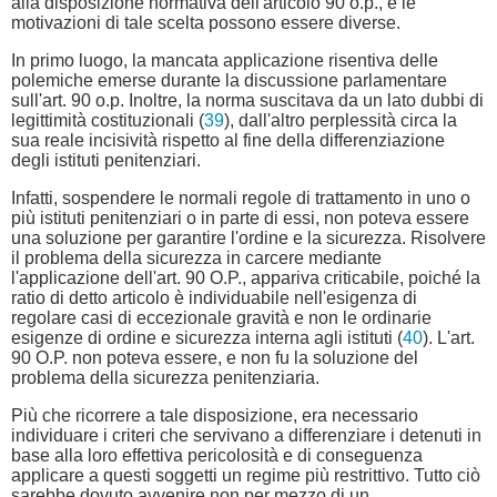
alla disposizione normativa dell'articolo 90 o.p., e le
motivazioni di tale scelta possono essere diverse.
In primo luogo, la mancata applicazione risentiva delle
polemiche emerse durante la discussione parlamentare
sull'art. 90 o.p. Inoltre, la norma suscitava da un lato dubbi di
legittimità costituzionali (
39
), dall'altro perplessità circa la
sua reale incisività rispetto al fine della differenziazione
degli istituti penitenziari.
Infatti, sospendere le normali regole di trattamento in uno o
più istituti penitenziari o in parte di essi, non poteva essere
una soluzione per garantire l'ordine e la sicurezza. Risolvere
il problema della sicurezza in carcere mediante
l'applicazione dell'art. 90 O.P., appariva criticabile, poiché la
ratio di detto articolo è individuabile nell'esigenza di
regolare casi di eccezionale gravità e non le ordinarie
esigenze di ordine e sicurezza interna agli istituti (
40
). L'art.
90 O.P. non poteva essere, e non fu la soluzione del
problema della sicurezza penitenziaria.
Più che ricorrere a tale disposizione, era necessario
individuare i criteri che servivano a differenziare i detenuti in
base alla loro effettiva pericolosità e di conseguenza
applicare a questi soggetti un regime più restrittivo. Tutto ciò
sarebbe dovuto avvenire non per mezzo di un