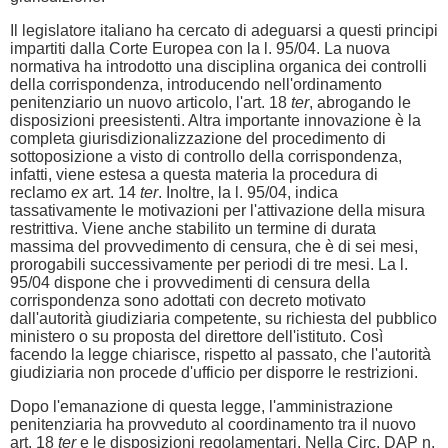
Il legislatore italiano ha cercato di adeguarsi a questi principi
impartiti dalla Corte Europea con la l. 95/04. La nuova
normativa ha introdotto una disciplina organica dei controlli
della corrispondenza, introducendo nell'ordinamento
penitenziario un nuovo articolo, l'art. 18
ter
, abrogando le
disposizioni preesistenti. Altra importante innovazione è la
completa giurisdizionalizzazione del procedimento di
sottoposizione a visto di controllo della corrispondenza,
infatti, viene estesa a questa materia la procedura di
reclamo
ex
art. 14
ter
. Inoltre, la l. 95/04, indica
tassativamente le motivazioni per l'attivazione della misura
restrittiva. Viene anche stabilito un termine di durata
massima del provvedimento di censura, che è di sei mesi,
prorogabili successivamente per periodi di tre mesi. La l.
95/04 dispone che i provvedimenti di censura della
corrispondenza sono adottati con decreto motivato
dall'autorità giudiziaria competente, su richiesta del pubblico
ministero o su proposta del direttore dell'istituto. Così
facendo la legge chiarisce, rispetto al passato, che l'autorità
giudiziaria non procede d'ufficio per disporre le restrizioni.
Dopo l'emanazione di questa legge, l'amministrazione
penitenziaria ha provveduto al coordinamento tra il nuovo
art. 18
ter
e le disposizioni regolamentari. Nella Circ. DAP n.