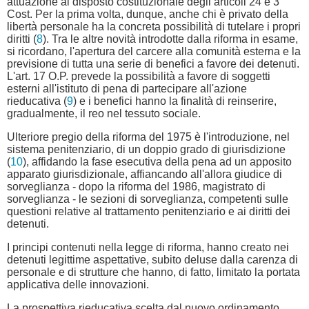
attuazione al disposto costituzionale degli articoli 24 e 3
Cost. Per la prima volta, dunque, anche chi è privato della
libertà personale ha la concreta possibilità di tutelare i propri
diritti (
8
). Tra le altre novità introdotte dalla riforma in esame,
si ricordano, l'apertura del carcere alla comunità esterna e la
previsione di tutta una serie di benefici a favore dei detenuti.
L'art. 17 O.P. prevede la possibilità a favore di soggetti
esterni all'istituto di pena di partecipare all'azione
rieducativa (
9
) e i benefici hanno la finalità di reinserire,
gradualmente, il reo nel tessuto sociale.
Ulteriore pregio della riforma del 1975 è l'introduzione, nel
sistema penitenziario, di un doppio grado di giurisdizione
(
10
), affidando la fase esecutiva della pena ad un apposito
apparato giurisdizionale, affiancando all'allora giudice di
sorveglianza - dopo la riforma del 1986, magistrato di
sorveglianza - le sezioni di sorveglianza, competenti sulle
questioni relative al trattamento penitenziario e ai diritti dei
detenuti.
I principi contenuti nella legge di riforma, hanno creato nei
detenuti legittime aspettative, subito deluse dalla carenza di
personale e di strutture che hanno, di fatto, limitato la portata
applicativa delle innovazioni.
La prospettiva rieducativa scelta dal nuovo ordinamento