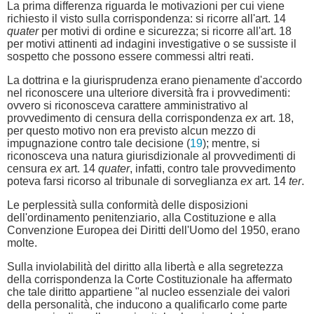
La prima differenza riguarda le motivazioni per cui viene
richiesto il visto sulla corrispondenza: si ricorre all'art. 14
quater
per motivi di ordine e sicurezza; si ricorre all'art. 18
per motivi attinenti ad indagini investigative o se sussiste il
sospetto che possono essere commessi altri reati.
La dottrina e la giurisprudenza erano pienamente d'accordo
nel riconoscere una ulteriore diversità fra i provvedimenti:
ovvero si riconosceva carattere amministrativo al
provvedimento di censura della corrispondenza
ex
art. 18,
per questo motivo non era previsto alcun mezzo di
impugnazione contro tale decisione (
19
); mentre, si
riconosceva una natura giurisdizionale al provvedimenti di
censura
ex
art. 14
quater
, infatti, contro tale provvedimento
poteva farsi ricorso al tribunale di sorveglianza
ex
art. 14
ter
.
Le perplessità sulla conformità delle disposizioni
dell'ordinamento penitenziario, alla Costituzione e alla
Convenzione Europea dei Diritti dell'Uomo del 1950, erano
molte.
Sulla inviolabilità del diritto alla libertà e alla segretezza
della corrispondenza la Corte Costituzionale ha affermato
che tale diritto appartiene "al nucleo essenziale dei valori
della personalità, che inducono a qualificarlo come parte