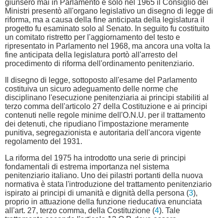
giunsero mai in Parlamento e solo nel 1965 il Consiglio dei
Ministri presentò all'organo legislativo un disegno di legge di
riforma, ma a causa della fine anticipata della legislatura il
progetto fu esaminato solo al Senato. In seguito fu costituito
un comitato ristretto per l'aggiornamento del testo e
ripresentato in Parlamento nel 1968, ma ancora una volta la
fine anticipata della legislatura portò all'arresto del
procedimento di riforma dell'ordinamento penitenziario.
Il disegno di legge, sottoposto all'esame del Parlamento
costituiva un sicuro adeguamento delle norme che
disciplinano l'esecuzione penitenziaria ai principi stabiliti al
terzo comma dell'articolo 27 della Costituzione e ai principi
contenuti nelle regole minime dell'O.N.U. per il trattamento
dei detenuti, che ripudiano l'impostazione meramente
punitiva, segregazionista e autoritaria dell'ancora vigente
regolamento del 1931.
La riforma del 1975 ha introdotto una serie di principi
fondamentali di estrema importanza nel sistema
penitenziario italiano. Uno dei pilastri portanti della nuova
normativa è stata l'introduzione del trattamento penitenziario
ispirato ai principi di umanità e dignità della persona (
3
),
proprio in attuazione della funzione rieducativa enunciata
all'art. 27, terzo comma, della Costituzione (
4
). Tale