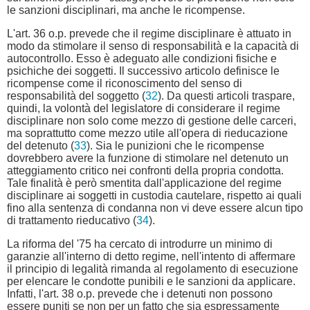
le sanzioni disciplinari, ma anche le ricompense.
L'art. 36 o.p. prevede che il regime disciplinare è attuato in
modo da stimolare il senso di responsabilità e la capacità di
autocontrollo. Esso è adeguato alle condizioni fisiche e
psichiche dei soggetti. Il successivo articolo definisce le
ricompense come il riconoscimento del senso di
responsabilità del soggetto (
32
). Da questi articoli traspare,
quindi, la volontà del legislatore di considerare il regime
disciplinare non solo come mezzo di gestione delle carceri,
ma soprattutto come mezzo utile all'opera di rieducazione
del detenuto (
33
). Sia le punizioni che le ricompense
dovrebbero avere la funzione di stimolare nel detenuto un
atteggiamento critico nei confronti della propria condotta.
Tale finalità è però smentita dall'applicazione del regime
disciplinare ai soggetti in custodia cautelare, rispetto ai quali
fino alla sentenza di condanna non vi deve essere alcun tipo
di trattamento rieducativo (
34
).
La riforma del '75 ha cercato di introdurre un minimo di
garanzie all'interno di detto regime, nell'intento di affermare
il principio di legalità rimanda al regolamento di esecuzione
per elencare le condotte punibili e le sanzioni da applicare.
Infatti, l'art. 38 o.p. prevede che i detenuti non possono
essere puniti se non per un fatto che sia espressamente