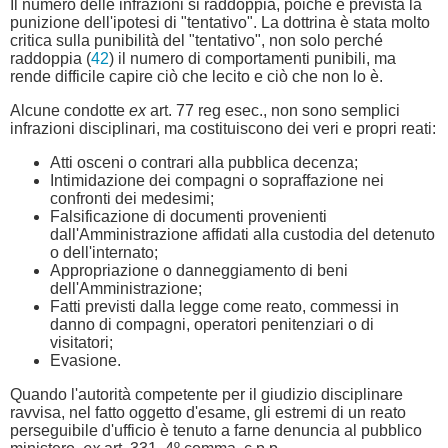
Il numero delle infrazioni si raddoppia, poiché è prevista la
punizione dell'ipotesi di "tentativo". La dottrina è stata molto
critica sulla punibilità del "tentativo", non solo perché
raddoppia (
42
) il numero di comportamenti punibili, ma
rende difficile capire ciò che lecito e ciò che non lo è.
Alcune condotte
ex
art. 77 reg esec., non sono semplici
infrazioni disciplinari, ma costituiscono dei veri e propri reati:
Atti osceni o contrari alla pubblica decenza;
Intimidazione dei compagni o sopraffazione nei
confronti dei medesimi;
Falsificazione di documenti provenienti
dall'Amministrazione affidati alla custodia del detenuto
o dell'internato;
Appropriazione o danneggiamento di beni
dell'Amministrazione;
Fatti previsti dalla legge come reato, commessi in
danno di compagni, operatori penitenziari o di
visitatori;
Evasione.
Quando l'autorità competente per il giudizio disciplinare
ravvisa, nel fatto oggetto d'esame, gli estremi di un reato
perseguibile d'ufficio è tenuto a farne denuncia al pubblico