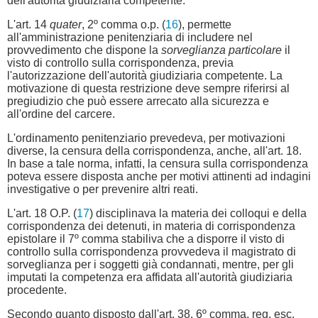
dell'autorità giudiziaria competente.
L'art. 14
quater
, 2º comma o.p. (
16
), permette
all'amministrazione penitenziaria di includere nel
provvedimento che dispone la
sorveglianza particolare
il
visto di controllo sulla corrispondenza, previa
l'autorizzazione dell'autorità giudiziaria competente. La
motivazione di questa restrizione deve sempre riferirsi al
pregiudizio che può essere arrecato alla sicurezza e
all'ordine del carcere.
L'ordinamento penitenziario prevedeva, per motivazioni
diverse, la censura della corrispondenza, anche, all'art. 18.
In base a tale norma, infatti, la censura sulla corrispondenza
poteva essere disposta anche per motivi attinenti ad indagini
investigative o per prevenire altri reati.
L'art. 18 O.P. (
17
) disciplinava la materia dei colloqui e della
corrispondenza dei detenuti, in materia di corrispondenza
epistolare il 7º comma stabiliva che a disporre il visto di
controllo sulla corrispondenza provvedeva il magistrato di
sorveglianza per i soggetti già condannati, mentre, per gli
imputati la competenza era affidata all'autorità giudiziaria
procedente.
Secondo quanto disposto dall'art. 38, 6º comma, reg. esc.