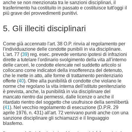
anche se non menzionata tra le sanzioni disciplinari, il
trasferimento ha costituito in passato e costituisce tutt'oggi il
più grave dei provvedimenti punitivi.
5. Gli illeciti disciplinari
Come già accennato l'art. 38 O.P. rinvia al regolamento per
l'individuazione delle condotte punibili in via disciplinare.
L'art. 77 (
39
) reg. esec. prevede ventuno ipotesi di infrazioni
dirette a tutelare l'ordinario svolgimento della vita all'interno
delle carceri, le condotte elencate nel suddetto articolo si
collocano come indicatori della insofferenza del detenuto,
che le mette in atto, alle forme di trattamento penitenziario
offerte (
40
). Oltre alla punibilità di condotte che violano le
norme che regolano la vita interna dell'istituto penitenziario
è prevista, anche, la punibilità in via disciplinare del
mancato rientro dai permessi, dalle licenze o anche il
ritardato rientro del soggetto che usufruisce della semilibertà
(
41
). Nel vecchio regolamento di esecuzione (D.P.R. 29
aprile 1976, n. 431) all'art. 72 venivano puniti anche con una
sanzione disciplinare gli schiamazzi e il linguaggio
blasfemo.