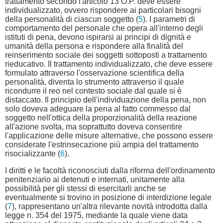
trattamento secondo l'articolo 13 O.P. deve essere
individualizzato, ovvero rispondere ai particolari bisogni
della personalità di ciascun soggetto (
5
). I parametri di
comportamento del personale che opera all'interno degli
istituti di pena, devono ispirarsi ai principi di dignità e
umanità della persona e rispondere alla finalità del
reinserimento sociale dei soggetti sottoposti a trattamento
rieducativo. Il trattamento individualizzato, che deve essere
formulato attraverso l'osservazione scientifica della
personalità, diventa lo strumento attraverso il quale
ricondurre il reo nel contesto sociale dal quale si è
distaccato. Il principio dell'individuazione della pena, non
solo doveva adeguare la pena al fatto commesso dal
soggetto nell'ottica della proporzionalità della reazione
all'azione svolta, ma soprattutto doveva consentire
l'applicazione delle misure alternative, che possono essere
considerate l'estrinsecazione più ampia del trattamento
risocializzante (
6
).
I diritti e le facoltà riconosciuti dalla riforma dell'ordinamento
penitenziario ai detenuti e internati, unitamente alla
possibilità per gli stessi di esercitarli anche se
eventualmente si trovino in posizione di interdizione legale
(
7
), rappresentano un'altra rilevante novità introdotta dalla
legge n. 354 del 1975, mediante la quale viene data