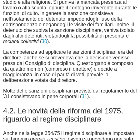
studio e alla religione. Si puniva la mancata presenza al
lavoro o alla scuola, oppure il contegno irriverente durante le
funzioni di culto. In genere la sanzione consisteva
nell'isolamento del detenuto, impedendogli l'uso della
corrispondenza o negandogli le visite dei familiari. Inoltre, il
detenuto che subiva la sanzione disciplinare, veniva isolato
dagli altri detenuti, vietandogli la possibilità di presentare
reclami collettivi
(
30
).
La competenza ad applicare le sanzioni disciplinari era del
direttore, anche se si prevedeva che la decisione venisse
presa dal Consiglio di disciplina. Quest'organo è composto
da quattro membri (compreso il direttore) e decide a
maggioranza, in caso di parità di voti, prevale la
deliberazione votata dal direttore.
Molte delle sanzioni disciplinari previste dal regolamento del
'31 consistevano in pene corporali (
31
).
4.2. Le novità della riforma del 1975,
riguardo al regime disciplinare
Anche nella legge 354/75 il regime disciplinare è impostato
sul binomio
premio - castigo
, ovvero si prevedono non solo