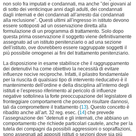
non solo fra imputati e condannati, ma anche "dei giovani al
di sotto dei venticinque anni dagli adulti, dei condannati
dagli internati e dei condannati all'arresto dai condannati
alla reclusione". Questi ultimi all'ingresso in istituto devono
essere sottoposti ad un osservazione diretta alla
formulazione di un programma di trattamento. Solo dopo
questa prima osservazione il soggetto viene definitivamente
assegnato ad un istituto penitenziario o ad una sezione
dell'istituto, ove dovrebbero essere raggruppate soggetti il
più possibile omogenei ai fini del trattamento penitenziario.
La disposizione in esame stabilisce che il raggruppamento
dei detenutivi ha come obiettivo la necessità di evitare
influenze nocive reciproche. Infatti, il pilastro fondamentale
per la riuscita di qualsiasi tipo di intervento rieducativo è il
mantenimento dell'ordine e della disciplina all'interno degli
istituti e l'espresso riferimento al pericolo di influenze
negative sottolinea la forte preoccupazione del legislatore di
fronteggiare comportamenti che possono risultare dannosi,
tali da compromettere il trattamento (
13
). Questo concetto è
ribadito anche all'art. 32 reg. esec. (
14
) che prevede
l'assegnazione dei "detenuti e gli internati, che abbiano un
comportamento che richiede particolari cautele, anche per la
tutela dei compagni da possibili aggressioni o sopraffazioni,
sono assegnati ad appositi istituti o sezioni dove sia più