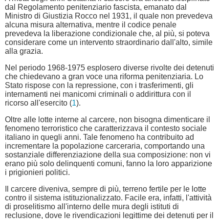
dal Regolamento penitenziario fascista, emanato dal
Ministro di Giustizia Rocco nel 1931, il quale non prevedeva
alcuna misura alternativa, mentre il codice penale
prevedeva la liberazione condizionale che, al più, si poteva
considerare come un intervento straordinario dall'alto, simile
alla grazia.
Nel periodo 1968-1975 esplosero diverse rivolte dei detenuti
che chiedevano a gran voce una riforma penitenziaria. Lo
Stato rispose con la repressione, con i trasferimenti, gli
internamenti nei manicomi criminali o addirittura con il
ricorso all'esercito (
1
).
Oltre alle lotte interne al carcere, non bisogna dimenticare il
fenomeno terroristico che caratterizzava il contesto sociale
italiano in quegli anni. Tale fenomeno ha contribuito ad
incrementare la popolazione carceraria, comportando una
sostanziale differenziazione della sua composizione: non vi
erano più solo delinquenti comuni, fanno la loro apparizione
i prigionieri politici.
Il carcere diveniva, sempre di più, terreno fertile per le lotte
contro il sistema istituzionalizzato. Facile era, infatti, l'attività
di proselitismo all'interno delle mura degli istituti di
reclusione, dove le rivendicazioni legittime dei detenuti per il