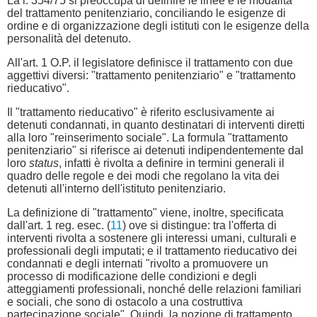
La l. 354/75 si preoccupa di definire le linee e le modalità
del trattamento penitenziario, conciliando le esigenze di
ordine e di organizzazione degli istituti con le esigenze della
personalità del detenuto.
All'art. 1 O.P. il legislatore definisce il trattamento con due
aggettivi diversi: "trattamento penitenziario" e "trattamento
rieducativo".
Il "trattamento rieducativo" è riferito esclusivamente ai
detenuti condannati, in quanto destinatari di interventi diretti
alla loro "reinserimento sociale". La formula "trattamento
penitenziario" si riferisce ai detenuti indipendentemente dal
loro
status
, infatti è rivolta a definire in termini generali il
quadro delle regole e dei modi che regolano la vita dei
detenuti all'interno dell'istituto penitenziario.
La definizione di "trattamento" viene, inoltre, specificata
dall'art. 1 reg. esec. (
11
) ove si distingue: tra l'offerta di
interventi rivolta a sostenere gli interessi umani, culturali e
professionali degli imputati; e il trattamento rieducativo dei
condannati e degli internati "rivolto a promuovere un
processo di modificazione delle condizioni e degli
atteggiamenti professionali, nonché delle relazioni familiari
e sociali, che sono di ostacolo a una costruttiva
partecipazione sociale". Quindi, la nozione di trattamento,