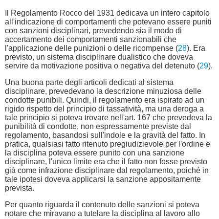
Il Regolamento Rocco del 1931 dedicava un intero capitolo
all'indicazione di comportamenti che potevano essere puniti
con sanzioni disciplinari, prevedendo sia il modo di
accertamento dei comportamenti sanzionabili che
l'applicazione delle punizioni o delle ricompense (
28
). Era
previsto, un sistema disciplinare dualistico che doveva
servire da motivazione positiva o negativa del detenuto (
29
).
Una buona parte degli articoli dedicati al sistema
disciplinare, prevedevano la descrizione minuziosa delle
condotte punibili. Quindi, il regolamento era ispirato ad un
rigido rispetto del principio di tassatività, ma una deroga a
tale principio si poteva trovare nell'art. 167 che prevedeva la
punibilità di condotte, non espressamente previste dal
regolamento, basandosi sull'indole e la gravità del fatto. In
pratica, qualsiasi fatto ritenuto pregiudizievole per l'ordine e
la disciplina poteva essere punito con una sanzione
disciplinare, l'unico limite era che il fatto non fosse previsto
già come infrazione disciplinare dal regolamento, poiché in
tale ipotesi doveva applicarsi la sanzione appositamente
prevista.
Per quanto riguarda il contenuto delle sanzioni si poteva
notare che miravano a tutelare la disciplina al lavoro allo