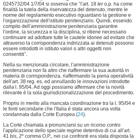
0245732/04 1/7/04 si osserva che "l'art. 18
ter
o.p. ha come
finalità la tutela della riservatezza del detenuto, mentre le
norme del regolamento esecutivo riguardano la gestione e
l'organizzazione dell'istituto penitenziario. Quindi, essendo
compito dell'amministrazione penitenziaria garantire
l'ordine, la sicurezza e la disciplina, si ritiene necessario
continuare ad adottare tutte le cautele idonee ad evitare che
attraverso la corrispondenza indirizzata ai detenuti possono
essere introdotti in istituto valori o altri oggetti non
consentiti".
Nella su menzionata circolare, l'amministrazione
penitenziaria non fa altro che riaffermare la sua autorità in
materia di corrispondenza, riaffermando la piena operatività
dell'art. 38 reg. es. ed annullando le innovazioni introdotte
dalla l. 95/04. Ad oggi possiamo affermare che la novità
rilevante è la sola giurisdizionalizzazione del procedimento.
Proprio in merito alla mancata coordinazione tra la l. 95/04 e
le fonti secondarie che l'Italia è stata ancora una volta
condannata dalla Corte Europea (
24
).
La Corte chiamata a pronunciarsi su un ricorso contro
l'applicazione dello speciale regime detentivo di cui all'art.
41
bis
, 2º comma O.P., nei cui confronti era stata disposta la