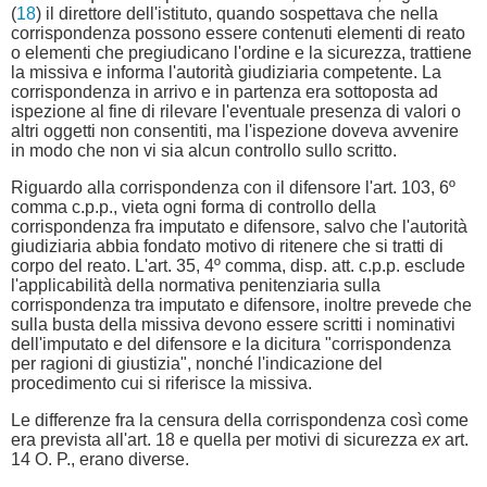
(
18
) il direttore dell'istituto, quando sospettava che nella
corrispondenza possono essere contenuti elementi di reato
o elementi che pregiudicano l'ordine e la sicurezza, trattiene
la missiva e informa l'autorità giudiziaria competente. La
corrispondenza in arrivo e in partenza era sottoposta ad
ispezione al fine di rilevare l'eventuale presenza di valori o
altri oggetti non consentiti, ma l'ispezione doveva avvenire
in modo che non vi sia alcun controllo sullo scritto.
Riguardo alla corrispondenza con il difensore l'art. 103, 6º
comma c.p.p., vieta ogni forma di controllo della
corrispondenza fra imputato e difensore, salvo che l'autorità
giudiziaria abbia fondato motivo di ritenere che si tratti di
corpo del reato. L'art. 35, 4º comma, disp. att. c.p.p. esclude
l'applicabilità della normativa penitenziaria sulla
corrispondenza tra imputato e difensore, inoltre prevede che
sulla busta della missiva devono essere scritti i nominativi
dell'imputato e del difensore e la dicitura "corrispondenza
per ragioni di giustizia", nonché l'indicazione del
procedimento cui si riferisce la missiva.
Le differenze fra la censura della corrispondenza così come
era prevista all'art. 18 e quella per motivi di sicurezza
ex
art.
14 O. P., erano diverse.