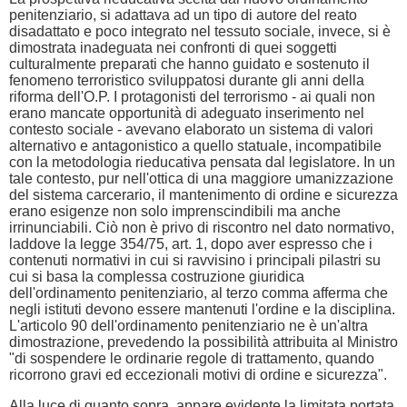
penitenziario, si adattava ad un tipo di autore del reato
disadattato e poco integrato nel tessuto sociale, invece, si è
dimostrata inadeguata nei confronti di quei soggetti
culturalmente preparati che hanno guidato e sostenuto il
fenomeno terroristico sviluppatosi durante gli anni della
riforma dell'O.P. I protagonisti del terrorismo - ai quali non
erano mancate opportunità di adeguato inserimento nel
contesto sociale - avevano elaborato un sistema di valori
alternativo e antagonistico a quello statuale, incompatibile
con la metodologia rieducativa pensata dal legislatore. In un
tale contesto, pur nell'ottica di una maggiore umanizzazione
del sistema carcerario, il mantenimento di ordine e sicurezza
erano esigenze non solo imprenscindibili ma anche
irrinunciabili. Ciò non è privo di riscontro nel dato normativo,
laddove la legge 354/75, art. 1, dopo aver espresso che i
contenuti normativi in cui si ravvisino i principali pilastri su
cui si basa la complessa costruzione giuridica
dell'ordinamento penitenziario, al terzo comma afferma che
negli istituti devono essere mantenuti l'ordine e la disciplina.
L'articolo 90 dell'ordinamento penitenziario ne è un'altra
dimostrazione, prevedendo la possibilità attribuita al Ministro
"di sospendere le ordinarie regole di trattamento, quando
ricorrono gravi ed eccezionali motivi di ordine e sicurezza".
Alla luce di quanto sopra, appare evidente la limitata portata