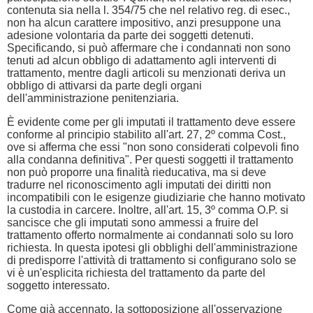
contenuta sia nella l. 354/75 che nel relativo reg. di esec.,
non ha alcun carattere impositivo, anzi presuppone una
adesione volontaria da parte dei soggetti detenuti.
Specificando, si può affermare che i condannati non sono
tenuti ad alcun obbligo di adattamento agli interventi di
trattamento, mentre dagli articoli su menzionati deriva un
obbligo di attivarsi da parte degli organi
dell'amministrazione penitenziaria.
È evidente come per gli imputati il trattamento deve essere
conforme al principio stabilito all'art. 27, 2º comma Cost.,
ove si afferma che essi "non sono considerati colpevoli fino
alla condanna definitiva". Per questi soggetti il trattamento
non può proporre una finalità rieducativa, ma si deve
tradurre nel riconoscimento agli imputati dei diritti non
incompatibili con le esigenze giudiziarie che hanno motivato
la custodia in carcere. Inoltre, all'art. 15, 3º comma O.P. si
sancisce che gli imputati sono ammessi a fruire del
trattamento offerto normalmente ai condannati solo su loro
richiesta. In questa ipotesi gli obblighi dell'amministrazione
di predisporre l'attività di trattamento si configurano solo se
vi è un'esplicita richiesta del trattamento da parte del
soggetto interessato.
Come già accennato, la sottoposizione all'osservazione