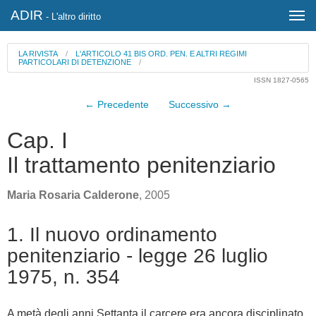
ADIR
- L'altro diritto
LA RIVISTA
/
L'ARTICOLO 41 BIS ORD. PEN. E ALTRI REGIMI
PARTICOLARI DI DETENZIONE
/
ISSN 1827-0565
← Precedente
Successivo →
Cap. I
Il trattamento penitenziario
Maria Rosaria Calderone
, 2005
1. Il nuovo ordinamento
penitenziario - legge 26 luglio
1975, n. 354
A metà degli anni Settanta il carcere era ancora disciplinato