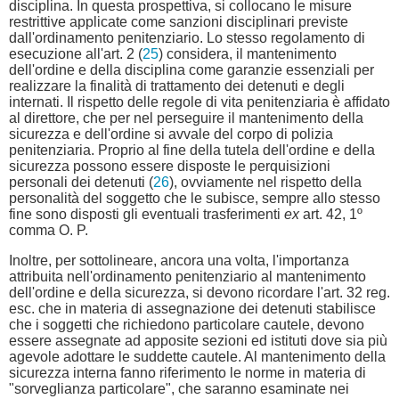
disciplina. In questa prospettiva, si collocano le misure
restrittive applicate come sanzioni disciplinari previste
dall'ordinamento penitenziario. Lo stesso regolamento di
esecuzione all'art. 2 (
25
) considera, il mantenimento
dell'ordine e della disciplina come garanzie essenziali per
realizzare la finalità di trattamento dei detenuti e degli
internati. Il rispetto delle regole di vita penitenziaria è affidato
al direttore, che per nel perseguire il mantenimento della
sicurezza e dell'ordine si avvale del corpo di polizia
penitenziaria. Proprio al fine della tutela dell'ordine e della
sicurezza possono essere disposte le perquisizioni
personali dei detenuti (
26
), ovviamente nel rispetto della
personalità del soggetto che le subisce, sempre allo stesso
fine sono disposti gli eventuali trasferimenti
ex
art. 42, 1º
comma O. P.
Inoltre, per sottolineare, ancora una volta, l'importanza
attribuita nell'ordinamento penitenziario al mantenimento
dell'ordine e della sicurezza, si devono ricordare l'art. 32 reg.
esc. che in materia di assegnazione dei detenuti stabilisce
che i soggetti che richiedono particolare cautele, devono
essere assegnate ad apposite sezioni ed istituti dove sia più
agevole adottare le suddette cautele. Al mantenimento della
sicurezza interna fanno riferimento le norme in materia di
"sorveglianza particolare", che saranno esaminate nei