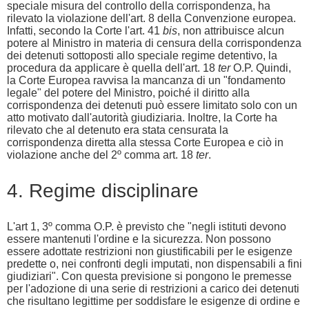
speciale misura del controllo della corrispondenza, ha
rilevato la violazione dell'art. 8 della Convenzione europea.
Infatti, secondo la Corte l'art. 41
bis
, non attribuisce alcun
potere al Ministro in materia di censura della corrispondenza
dei detenuti sottoposti allo speciale regime detentivo, la
procedura da applicare è quella dell'art. 18
ter
O.P. Quindi,
la Corte Europea ravvisa la mancanza di un "fondamento
legale" del potere del Ministro, poiché il diritto alla
corrispondenza dei detenuti può essere limitato solo con un
atto motivato dall'autorità giudiziaria. Inoltre, la Corte ha
rilevato che al detenuto era stata censurata la
corrispondenza diretta alla stessa Corte Europea e ciò in
violazione anche del 2º comma art. 18
ter
.
4. Regime disciplinare
L'art 1, 3º comma O.P. è previsto che "negli istituti devono
essere mantenuti l'ordine e la sicurezza. Non possono
essere adottate restrizioni non giustificabili per le esigenze
predette o, nei confronti degli imputati, non dispensabili a fini
giudiziari". Con questa previsione si pongono le premesse
per l'adozione di una serie di restrizioni a carico dei detenuti
che risultano legittime per soddisfare le esigenze di ordine e