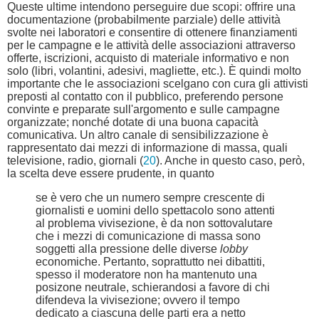
Queste ultime intendono perseguire due scopi: offrire una
documentazione (probabilmente parziale) delle attività
svolte nei laboratori e consentire di ottenere finanziamenti
per le campagne e le attività delle associazioni attraverso
offerte, iscrizioni, acquisto di materiale informativo e non
solo (libri, volantini, adesivi, magliette, etc.). È quindi molto
importante che le associazioni scelgano con cura gli attivisti
preposti al contatto con il pubblico, preferendo persone
convinte e preparate sull'argomento e sulle campagne
organizzate; nonché dotate di una buona capacità
comunicativa. Un altro canale di sensibilizzazione è
rappresentato dai mezzi di informazione di massa, quali
televisione, radio, giornali (
20
). Anche in questo caso, però,
la scelta deve essere prudente, in quanto
se è vero che un numero sempre crescente di
giornalisti e uomini dello spettacolo sono attenti
al problema vivisezione, è da non sottovalutare
che i mezzi di comunicazione di massa sono
soggetti alla pressione delle diverse
lobby
economiche. Pertanto, soprattutto nei dibattiti,
spesso il moderatore non ha mantenuto una
posizone neutrale, schierandosi a favore di chi
difendeva la vivisezione; ovvero il tempo
dedicato a ciascuna delle parti era a netto