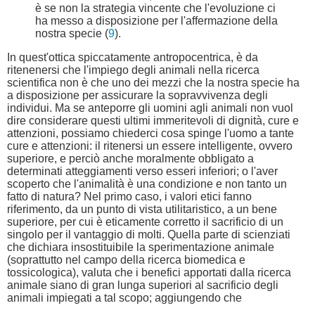
è se non la strategia vincente che l'evoluzione ci
ha messo a disposizione per l'affermazione della
nostra specie (
9
).
In quest'ottica spiccatamente antropocentrica, è da
ritenenersi che l'impiego degli animali nella ricerca
scientifica non è che uno dei mezzi che la nostra specie ha
a disposizione per assicurare la sopravvivenza degli
individui. Ma se anteporre gli uomini agli animali non vuol
dire considerare questi ultimi immeritevoli di dignità, cure e
attenzioni, possiamo chiederci cosa spinge l'uomo a tante
cure e attenzioni: il ritenersi un essere intelligente, ovvero
superiore, e perciò anche moralmente obbligato a
determinati atteggiamenti verso esseri inferiori; o l'aver
scoperto che l'animalità è una condizione e non tanto un
fatto di natura? Nel primo caso, i valori etici fanno
riferimento, da un punto di vista utilitaristico, a un bene
superiore, per cui è eticamente corretto il sacrificio di un
singolo per il vantaggio di molti. Quella parte di scienziati
che dichiara insostituibile la sperimentazione animale
(soprattutto nel campo della ricerca biomedica e
tossicologica), valuta che i benefici apportati dalla ricerca
animale siano di gran lunga superiori al sacrificio degli
animali impiegati a tal scopo; aggiungendo che