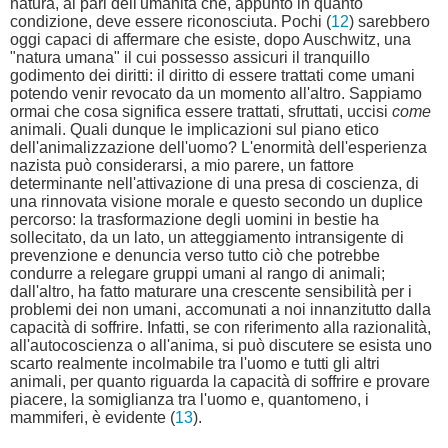
natura, al pari dell'umanità che, appunto in quanto
condizione, deve essere riconosciuta. Pochi (
12
) sarebbero
oggi capaci di affermare che esiste, dopo Auschwitz, una
"natura umana" il cui possesso assicuri il tranquillo
godimento dei diritti: il diritto di essere trattati come umani
potendo venir revocato da un momento all'altro. Sappiamo
ormai che cosa significa essere trattati, sfruttati, uccisi
come
animali. Quali dunque le implicazioni sul piano etico
dell'animalizzazione dell'uomo? L'enormità dell'esperienza
nazista può considerarsi, a mio parere, un fattore
determinante nell'attivazione di una presa di coscienza, di
una rinnovata visione morale e questo secondo un duplice
percorso: la trasformazione degli uomini in bestie ha
sollecitato, da un lato, un atteggiamento intransigente di
prevenzione e denuncia verso tutto ciò che potrebbe
condurre a relegare gruppi umani al rango di animali;
dall'altro, ha fatto maturare una crescente sensibilità per i
problemi dei non umani, accomunati a noi innanzitutto dalla
capacità di soffrire. Infatti, se con riferimento alla razionalità,
all'autocoscienza o all'anima, si può discutere se esista uno
scarto realmente incolmabile tra l'uomo e tutti gli altri
animali, per quanto riguarda la capacità di soffrire e provare
piacere, la somiglianza tra l'uomo e, quantomeno, i
mammiferi, è evidente (
13
).