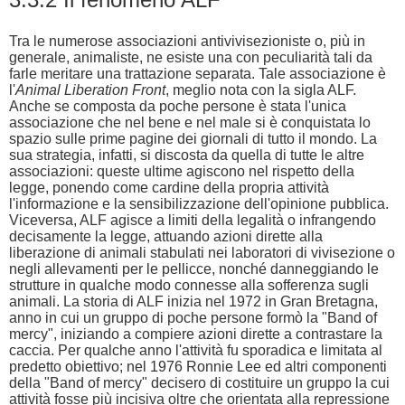
Tra le numerose associazioni antivivisezioniste o, più in
generale, animaliste, ne esiste una con peculiarità tali da
farle meritare una trattazione separata. Tale associazione è
l'
Animal Liberation Front
, meglio nota con la sigla ALF.
Anche se composta da poche persone è stata l'unica
associazione che nel bene e nel male si è conquistata lo
spazio sulle prime pagine dei giornali di tutto il mondo. La
sua strategia, infatti, si discosta da quella di tutte le altre
associazioni: queste ultime agiscono nel rispetto della
legge, ponendo come cardine della propria attività
l'informazione e la sensibilizzazione dell'opinione pubblica.
Viceversa, ALF agisce a limiti della legalità o infrangendo
decisamente la legge, attuando azioni dirette alla
liberazione di animali stabulati nei laboratori di vivisezione o
negli allevamenti per le pellicce, nonché danneggiando le
strutture in qualche modo connesse alla sofferenza sugli
animali. La storia di ALF inizia nel 1972 in Gran Bretagna,
anno in cui un gruppo di poche persone formò la "Band of
mercy", iniziando a compiere azioni dirette a contrastare la
caccia. Per qualche anno l'attività fu sporadica e limitata al
predetto obiettivo; nel 1976 Ronnie Lee ed altri componenti
della "Band of mercy" decisero di costituire un gruppo la cui
attività fosse più incisiva oltre che orientata alla repressione