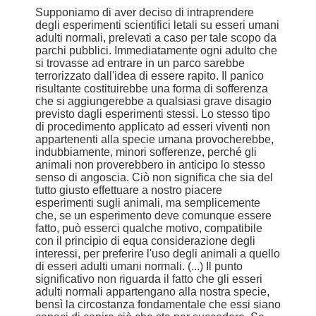
Supponiamo di aver deciso di intraprendere
degli esperimenti scientifici letali su esseri umani
adulti normali, prelevati a caso per tale scopo da
parchi pubblici. Immediatamente ogni adulto che
si trovasse ad entrare in un parco sarebbe
terrorizzato dall'idea di essere rapito. Il panico
risultante costituirebbe una forma di sofferenza
che si aggiungerebbe a qualsiasi grave disagio
previsto dagli esperimenti stessi. Lo stesso tipo
di procedimento applicato ad esseri viventi non
appartenenti alla specie umana provocherebbe,
indubbiamente, minori sofferenze, perché gli
animali non proverebbero in anticipo lo stesso
senso di angoscia. Ciò non significa che sia del
tutto giusto effettuare a nostro piacere
esperimenti sugli animali, ma semplicemente
che, se un esperimento deve comunque essere
fatto, può esserci qualche motivo, compatibile
con il principio di equa considerazione degli
interessi, per preferire l'uso degli animali a quello
di esseri adulti umani normali. (...) Il punto
significativo non riguarda il fatto che gli esseri
adulti normali appartengano alla nostra specie,
bensì la circostanza fondamentale che essi siano