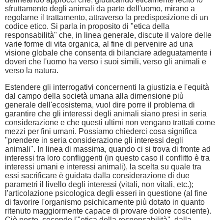
sfruttamento degli animali da parte dell'uomo, mirano a
regolarne il trattamento, attraverso la predisposizione di un
codice etico. Si parla in proposito di "etica della
responsabilità" che, in linea generale, discute il valore delle
varie forme di vita organica, al fine di pervenire ad una
visione globale che consenta di bilanciare adeguatamente i
doveri che l'uomo ha verso i suoi simili, verso gli animali e
verso la natura.
Estendere gli interrogativi concernenti la giustizia e l'equità
dal campo della società umana alla dimensione più
generale dell'ecosistema, vuol dire porre il problema di
garantire che gli interessi degli animali siano presi in seria
considerazione e che questi ultimi non vengano trattati come
mezzi per fini umani. Possiamo chiederci cosa significa
"prendere in seria considerazione gli interessi degli
animali". In linea di massima, quando ci si trova di fronte ad
interessi tra loro confliggenti (in questo caso il conflitto è tra
interessi umani e interessi animali), la scelta su quale tra
essi sacrificare è guidata dalla considerazione di due
parametri il livello degli interessi (vitali, non vitali, etc.);
l'articolazione psicologica degli esseri in questione (al fine
di favorire l'organismo psichicamente più dotato in quanto
ritenuto maggiormente capace di provare dolore cosciente).
Ciò posto, secondo l'"etica della responsabilità", dalla