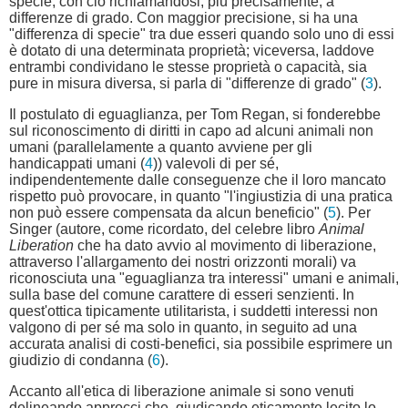
specie, con ciò richiamandosi, più precisamente, a
differenze di grado. Con maggior precisione, si ha una
"differenza di specie" tra due esseri quando solo uno di essi
è dotato di una determinata proprietà; viceversa, laddove
entrambi condividano le stesse proprietà o capacità, sia
pure in misura diversa, si parla di "differenze di grado" (
3
).
Il postulato di eguaglianza, per Tom Regan, si fonderebbe
sul riconoscimento di diritti in capo ad alcuni animali non
umani (parallelamente a quanto avviene per gli
handicappati umani (
4
)) valevoli di per sé,
indipendentemente dalle conseguenze che il loro mancato
rispetto può provocare, in quanto "l'ingiustizia di una pratica
non può essere compensata da alcun beneficio" (
5
). Per
Singer (autore, come ricordato, del celebre libro
Animal
Liberation
che ha dato avvio al movimento di liberazione,
attraverso l'allargamento dei nostri orizzonti morali) va
riconosciuta una "eguaglianza tra interessi" umani e animali,
sulla base del comune carattere di esseri senzienti. In
quest'ottica tipicamente utilitarista, i suddetti interessi non
valgono di per sé ma solo in quanto, in seguito ad una
accurata analisi di costi-benefici, sia possibile esprimere un
giudizio di condanna (
6
).
Accanto all'etica di liberazione animale si sono venuti
delineando approcci che, giudicando eticamente lecito lo