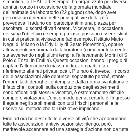
simbolico; la LEAL, ad esempio, ha organizzato per diversi
anni un corteo in occasione della giornata mondiale
dell'animale da laboratorio (22 giugno) che, dopo aver
percorso un itinerario nelle principali vie della città,
prevedeva il raduno dei partecipanti in una piazza per
ascoltare i discorsi di vari oratori. Viceversa, in occasione
dei
sit-in
l'obiettivo è sempre preciso: possono essere Istituti
in cui si pratica la vivisezione (ad esempio, l'Istituto Mario
Negri di Milano o la Edy Lilly di Sesto Fiorentino), oppure
allevamenti per animali da laboratorio (come ripetutamente
sta avvenendo negli ultimi tempi all'allevamento Morini di S.
Polo d'Enza, in Emilia). Queste occasioni hanno il pregio di
captare l'attenzione di mass-media, con particolare
riferimento alle reti private locali. Più raro è, invece, il ricorso
delle associazioni alle denunce, soprattutto perché, stante
l'enormità di deroghe contemplate dalla normativa italiana e
il fatto che i controlli sulla conduzione degli esperimenti
sono affidati agli stessi vivisettori, è estremamente difficile
compiere violazioni. L'unico modo per accertarle è l'ingresso
illegale negli stabilimenti, con tutti i rischi personali e le
riserve sul metodo che tali iniziative implicano.
Fino ad ora ho descritto le diverse attività che accomunano
tutte le associazioni antivivisezioniste; ritengo, però,
meritevole accennare ad una strategia d'azione non da tutte