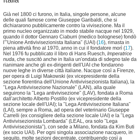
Già nel 1800 ci furono, in Italia, singole persone, alcune
delle quali famose come Giuseppe Garibaldi, che si
dichiararono pubblicamente contro la vivisezione. Ma il
primo nucleo organizzato in modo stabile nacque nel 1929,
quando il dottor Gennaro Ciaburri (medico bolognese) fondò
l'"Unione Antivivisezionista Italiana" (UAI) (
16
), rimasta in
piena attività fino al 1970, anno in cui il fondatore morì (
17
).
Nel 1976 fu pubblicato il libro di Hans Ruesch,
Imperatrice
nuda
, che suscitò anche in Italia un'ondata di sdegno tale da
rianimare anche gli ex-dirigenti dell'UAI che fondarono
nuove leghe in diverse città italiane. Nacque così a Firenze,
per opera di Luigi Makowski (ex vicepresidente della
sezione fiorentina dell'Unione Antivivisezionista Italiana), la
"Lega Antivivisezione Nazionale" (LAN), alla quale
seguirono la "Lega antivivisezione" (LAV), fondata a Roma
dall'architetto Alberto Postillo (ex vicepresidente della
sezione locale dell'UAI); la "Lega Antivivisezione Italiana"
(LAI), sempre a Roma, ad opera del veterinario Giuseppe
Carrelli (ex consigliere della sezione locale UAI) e la "Lega
Antivivisezionista Lombarda" (LEAL, ora solo "Lega
Antivivisezionista"), con sede a Milano, fondata da Kim Buti
(ex socio UAI). Per ogni singola associazione nacquero, in
seguito, molte sezioni decentrate, contribuendo così a