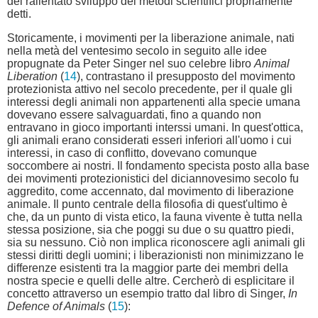
del rallentato sviluppo dei metodi scientifici propriamente
detti.
Storicamente, i movimenti per la liberazione animale, nati
nella metà del ventesimo secolo in seguito alle idee
propugnate da Peter Singer nel suo celebre libro
Animal
Liberation
(
14
), contrastano il presupposto del movimento
protezionista attivo nel secolo precedente, per il quale gli
interessi degli animali non appartenenti alla specie umana
dovevano essere salvaguardati, fino a quando non
entravano in gioco importanti interssi umani. In quest'ottica,
gli animali erano considerati esseri inferiori all'uomo i cui
interessi, in caso di conflitto, dovevano comunque
soccombere ai nostri. Il fondamento specista posto alla base
dei movimenti protezionistici del diciannovesimo secolo fu
aggredito, come accennato, dal movimento di liberazione
animale. Il punto centrale della filosofia di quest'ultimo è
che, da un punto di vista etico, la fauna vivente è tutta nella
stessa posizione, sia che poggi su due o su quattro piedi,
sia su nessuno. Ciò non implica riconoscere agli animali gli
stessi diritti degli uomini; i liberazionisti non minimizzano le
differenze esistenti tra la maggior parte dei membri della
nostra specie e quelli delle altre. Cercherò di esplicitare il
concetto attraverso un esempio tratto dal libro di Singer,
In
Defence of Animals
(
15
):