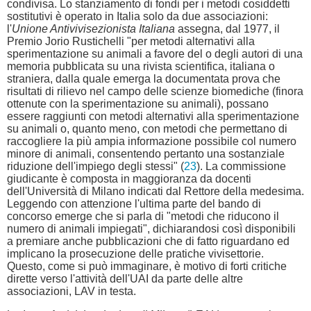
condivisa. Lo stanziamento di fondi per i metodi cosiddetti
sostitutivi è operato in Italia solo da due associazioni:
l'
Unione Antivivisezionista Italiana
assegna, dal 1977, il
Premio Jorio Rustichelli "per metodi alternativi alla
sperimentazione su animali a favore del o degli autori di una
memoria pubblicata su una rivista scientifica, italiana o
straniera, dalla quale emerga la documentata prova che
risultati di rilievo nel campo delle scienze biomediche (finora
ottenute con la sperimentazione su animali), possano
essere raggiunti con metodi alternativi alla sperimentazione
su animali o, quanto meno, con metodi che permettano di
raccogliere la più ampia informazione possibile col numero
minore di animali, consentendo pertanto una sostanziale
riduzione dell'impiego degli stessi" (
23
). La commissione
giudicante è composta in maggioranza da docenti
dell'Università di Milano indicati dal Rettore della medesima.
Leggendo con attenzione l'ultima parte del bando di
concorso emerge che si parla di "metodi che riducono il
numero di animali impiegati", dichiarandosi così disponibili
a premiare anche pubblicazioni che di fatto riguardano ed
implicano la prosecuzione delle pratiche vivisettorie.
Questo, come si può immaginare, è motivo di forti critiche
dirette verso l'attività dell'UAI da parte delle altre
associazioni, LAV in testa.