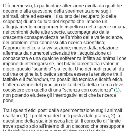
Ciò premesso, la particolare attenzione rivolta da qualche
decennio alla questione della sperimentazione sugli
animali, oltre ad essere il risultato del recupero (o della
scoperta) di una cultura del rispetto che impone un
atteggiamento maggiormente rispettoso della specie umana
nei confronti delle altre specie, accompagnato dalla
crescente consapevolezza nell'ambito delle varie scienze,
dei problemi etici connessi alla ricerca scientifica;
l'approccio etico alla vivisezione, muove dalla relazione
affermata da numerosi scienziati tra l'acquisizione di
conoscenza e una qualche sofferenza inflitta ad animali che
impone di interrogarsi se, nel bilanciamento tra i valori in
gioco, questo "scambio" sia lecito; Uno dei nodi cruciali da
cui trae origine la bioetica sembra essere la tensione tra il
fattibile e il
faciendum
, tra possibilità tecnica e liceità etica.
L'affermazione del principio della libertà della ricerca deve
coesistere con quello di una "scienza con coscienza" (
1
),
non potendo eludere gli interrogativi etici che la ricerca
pone.
Tra i quesiti etici posti dalla sperimentazione sugli animali
risaltano: 1) il problema dei limiti posti a tale pratica; 2) la
questione della sua intrinseca liceità. Il concetto di "limite"
trova spazio solo all'interno di un discorso che presuppone