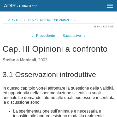
ADIR
- L'altro diritto
LA RIVISTA
/
LA SPERIMENTAZIONE ANIMALE
/
ISSN 1827-0565
← Precedente
Successivo →
Cap. III Opinioni a confronto
Stefania Menicali
, 2003
3.1 Osservazioni introduttive
In questo capitolo vorrei affrontare la questione della validità
ed opportunità della sperimentazione scientifica sugli
animali. Le domande intorno alle quali può essere incentrata
la discussione sono:
La sperimentazione sull'animale è necessaria e
insostituibile oppure esistono modalità realmente