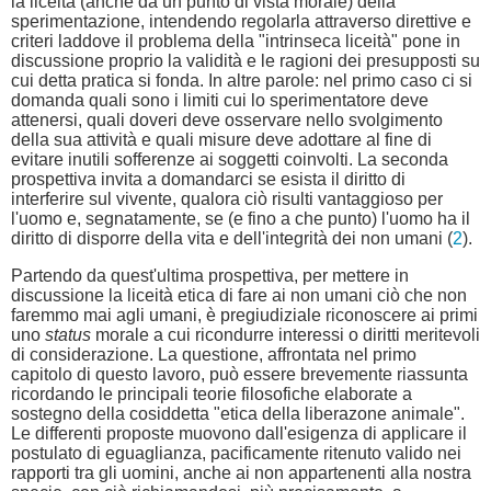
la liceità (anche da un punto di vista morale) della
sperimentazione, intendendo regolarla attraverso direttive e
criteri laddove il problema della "intrinseca liceità" pone in
discussione proprio la validità e le ragioni dei presupposti su
cui detta pratica si fonda. In altre parole: nel primo caso ci si
domanda quali sono i limiti cui lo sperimentatore deve
attenersi, quali doveri deve osservare nello svolgimento
della sua attività e quali misure deve adottare al fine di
evitare inutili sofferenze ai soggetti coinvolti. La seconda
prospettiva invita a domandarci se esista il diritto di
interferire sul vivente, qualora ciò risulti vantaggioso per
l'uomo e, segnatamente, se (e fino a che punto) l'uomo ha il
diritto di disporre della vita e dell'integrità dei non umani (
2
).
Partendo da quest'ultima prospettiva, per mettere in
discussione la liceità etica di fare ai non umani ciò che non
faremmo mai agli umani, è pregiudiziale riconoscere ai primi
uno
status
morale a cui ricondurre interessi o diritti meritevoli
di considerazione. La questione, affrontata nel primo
capitolo di questo lavoro, può essere brevemente riassunta
ricordando le principali teorie filosofiche elaborate a
sostegno della cosiddetta "etica della liberazone animale".
Le differenti proposte muovono dall'esigenza di applicare il
postulato di eguaglianza, pacificamente ritenuto valido nei
rapporti tra gli uomini, anche ai non appartenenti alla nostra