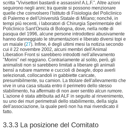
scritta "Vivisettori bastardi e assassini! A.L.F.". Altre azioni
seguirono negli anni; tra queste si possono menzionare
quelle che coinvolsero l'Istituto di Fisiologia del Policlinico
di Palermo e dell'Università Statale di Milano; nonché, in
tempi più recenti, i laboratori di Chirurgia Sperimentale del
Policlinico Sant'Orsola di Bologna, dove, nella notte di
pasqua del 1996, alcune persone introdottesi abusivamente
hanno danneggiato le strumentazioni e liberato diversi topi e
un maiale (
27
). Infine, è degli ultimi mesi la notizia secondo
cui il 22 novembre 2002, alcuni membri dell'Animal
Liberation Front si sarebbero introdotti nell'allevamento
"Morini" nel reggiano. Contrariamente al solito, però, gli
animalisti non si sarebbero limitati a liberare gli animali
bensì a rubare mamme e cuccioli di
beagle
, dopo averli
selezionati, collocandoli in gabbiette caricate,
presumibilmente, su camion. La titolare dell'allevamento che
vive in una casa situata entro il perimetro dello stesso
stabilimento, ha affermato di non aver sentito alcun rumore.
L'azione è stata attribuita ad ALF in seguito al rinvenimento,
su uno dei muri perimetrali dello stabilimento, della sigla
dell'associazione, la quale però non ha mai rivendicato il
fatto.
3.3.3 La posizione del Comitato