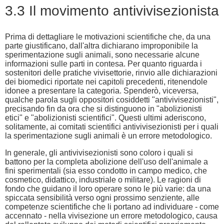
3.3 Il movimento antivivisezionista
Prima di dettagliare le motivazioni scientifiche che, da una
parte giustificano, dall'altra dichiarano improponibile la
sperimentazione sugli animali, sono necessarie alcune
informazioni sulle parti in contesa. Per quanto riguarda i
sostenitori delle pratiche vivisettorie, rinvio alle dichiarazioni
dei biomedici riportate nei capitoli precedenti, ritenendole
idonee a presentare la categoria. Spenderò, viceversa,
qualche parola sugli oppositori cosiddetti "antivivisezionisti",
precisando fin da ora che si distinguono in "abolizionisti
etici" e "abolizionisti scientifici". Questi ultimi aderiscono,
solitamente, ai comitati scientifici antivivisezionisti per i quali
la sperimentazione sugli animali è un errore metodologico.
In generale, gli antivivisezionisti sono coloro i quali si
battono per la completa abolizione dell'uso dell'animale a
fini sperimentali (sia esso condotto in campo medico, che
cosmetico, didattico, industriale o militare). Le ragioni di
fondo che guidano il loro operare sono le più varie: da una
spiccata sensibilità verso ogni prossimo senziente, alle
competenze scientifiche che li portano ad individuare - come
accennato - nella vivisezione un errore metodologico, causa