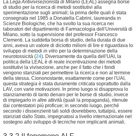
La
Lega Antivivisezionista di Milano
(LEAL) assegna borse
di studio per la ricerca di metodi sostitutivi alla
sperimentazione sugli animali; la prima delle quali è stata
consegnata nel 1985 a Donatella Cabrini, laureanda in
Scienze Biologiche, che ha svolto la sua ricerca nei
laboratori del dipartimento di Farmacologia dell'Università di
Milano, sotto la supervisione del professor Francesco
Clementi. La suddetta borsa di studio, della durata di due
anni, aveva un valore di diciotto milioni di lire e riguardava lo
sviluppo di metodi
in vitro
per la determinazione della
neurotossicità (
24
). Diversamente da quella dell'UAI, la
politica della LEAL è di reale incentivazione dei metodi
sostitutivi la vivisezione, anche per il fatto che i fondi
vengono stanziati per permettere la ricerca e non al termine
della stessa. Ciononostante, esattamente come per l'UAI,
questa strategia è stata duramente criticata soprattutto dalla
LAV, con varie motivazioni. In primo luogo si disapprova lo
stanziamento di tanto denaro per le borse di studio, invece
di impiegarlo in altre attività (quali la propaganda), ritenute
dai contestatori più proficue; in secondo luogo, perché
secondo i dissenzienti tali soldi dovrebbero, tuttalpiù, essere
stanziati dallo Stato, impegnatosi a livello internazionale nel
sostegno allo sviluppo di tecniche non implicanti animali.
3.3.2 Il fenomeno ALF