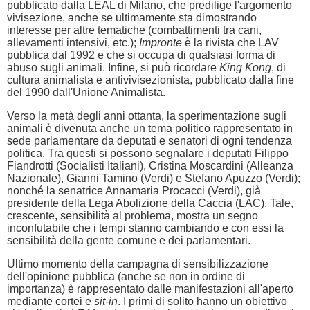
pubblicato dalla LEAL di Milano, che predilige l'argomento
vivisezione, anche se ultimamente sta dimostrando
interesse per altre tematiche (combattimenti tra cani,
allevamenti intensivi, etc.);
Impronte
è la rivista che LAV
pubblica dal 1992 e che si occupa di qualsiasi forma di
abuso sugli animali. Infine, si può ricordare
King Kong
, di
cultura animalista e antivivisezionista, pubblicato dalla fine
del 1990 dall'Unione Animalista.
Verso la metà degli anni ottanta, la sperimentazione sugli
animali è divenuta anche un tema politico rappresentato in
sede parlamentare da deputati e senatori di ogni tendenza
politica. Tra questi si possono segnalare i deputati Filippo
Fiandrotti (Socialisti Italiani), Cristina Moscardini (Alleanza
Nazionale), Gianni Tamino (Verdi) e Stefano Apuzzo (Verdi);
nonché la senatrice Annamaria Procacci (Verdi), già
presidente della Lega Abolizione della Caccia (LAC). Tale,
crescente, sensibilità al problema, mostra un segno
inconfutabile che i tempi stanno cambiando e con essi la
sensibilità della gente comune e dei parlamentari.
Ultimo momento della campagna di sensibilizzazione
dell'opinione pubblica (anche se non in ordine di
importanza) è rappresentato dalle manifestazioni all'aperto
mediante cortei e
sit-in
. I primi di solito hanno un obiettivo