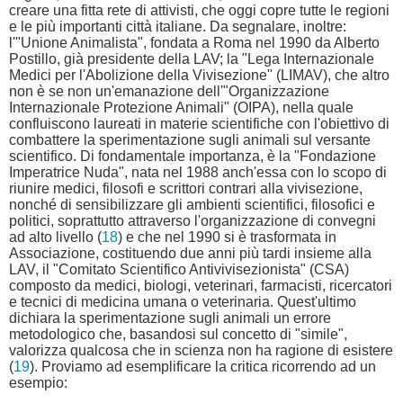
creare una fitta rete di attivisti, che oggi copre tutte le regioni
e le più importanti città italiane. Da segnalare, inoltre:
l'"Unione Animalista", fondata a Roma nel 1990 da Alberto
Postillo, già presidente della LAV; la "Lega Internazionale
Medici per l'Abolizione della Vivisezione" (LIMAV), che altro
non è se non un'emanazione dell'"Organizzazione
Internazionale Protezione Animali" (OIPA), nella quale
confluiscono laureati in materie scientifiche con l'obiettivo di
combattere la sperimentazione sugli animali sul versante
scientifico. Di fondamentale importanza, è la "Fondazione
Imperatrice Nuda", nata nel 1988 anch'essa con lo scopo di
riunire medici, filosofi e scrittori contrari alla vivisezione,
nonché di sensibilizzare gli ambienti scientifici, filosofici e
politici, soprattutto attraverso l'organizzazione di convegni
ad alto livello (
18
) e che nel 1990 si è trasformata in
Associazione, costituendo due anni più tardi insieme alla
LAV, il "Comitato Scientifico Antivivisezionista" (CSA)
composto da medici, biologi, veterinari, farmacisti, ricercatori
e tecnici di medicina umana o veterinaria. Quest'ultimo
dichiara la sperimentazione sugli animali un errore
metodologico che, basandosi sul concetto di "simile",
valorizza qualcosa che in scienza non ha ragione di esistere
(
19
). Proviamo ad esemplificare la critica ricorrendo ad un
esempio: