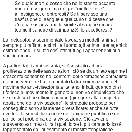
Se qualcuno ti dicesse che nella stanza accanto
non c'è ossigeno, ma un gas "molto simile"
all'ossigeno, ci entreresti? Se ti servisse una
trasfusione di sangue e qualcuno ti dicesse che
c'è una sostanza molto simile al sangue umano
(come il sangue di scimpanzé), lo accetteresti?
La metodologia sperimentale lavora su modelli animali
sempre più raffinati e simili all'uomo (gli animali transgenici),
estrapolando i risultati così ottenuti agli appartenenti alla
specie umana.
A partire dagli anni settanta, si è assistito ad una
proliferazione delle associazioni; ciò se da un lato esprime il
crescente consenso nei confronti delle tematiche animaliste,
è anche vero che ha comportato la frammentazione del
movimento antivivisezionista italiano. Infatti, quando ci si
riferisce al movimento in generale, non va dimenticato che
se esiste un fine ultimo comune (giungere alla completa
abolizione della vivisezione), le strategie proposte per
conseguirlo sono altamente diversificate; anche se tutte
rivolte alla sensibilizzazione dell'opinione pubblica e dei
politici sul problema della vivisezione. Ciò avviene
attraverso vari mezzi, tra i quali forse il più caratteristico è
rappresentato dall'allestimento di mostre fotografiche.