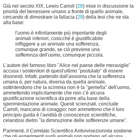
Già nel secolo XIX, Lewis Carroll (
28
) mise in discussione la
priorità del benessere umano a fronte di quello animale,
cercando di dimostrare la fallacia (
29
) della tesi che ne sta
alla base:
l'uomo è infinitamente più importante degli
animali inferiori, cosicché è giustificabile
infliggere a un animale una sofferenza,
comunque grande, se ciò previene una
sofferenza dell'uomo, comunque piccola.
L'autore del famoso libro "Alice nel paese delle meraviglie"
accusa i sostenitori di quest'ultimo "postulato" di essere
disonesti. Infatti, partendo dall'assioma che la sofferenza
umana è, per natura, diversa da quella animale,
sottintendono che la scimmia non è la "gemella" dell'uomo,
ammettendo implicitamente che non c'è alcuna
giustificazione scientifica da porre alla base della
sperimentazione animale. Questi scienziati, conclude
Carroll, mancano di coraggio: non ammettono che il loro
principio guida è l'avidità di conoscenze scientifiche,
celandosi dietro "la diminuzione delle sofferenze umane".
Parimenti, il Comitato Scientifico Antivivisezionista sostiene
che gli esperimenti sugli animali non portano ad alcuna