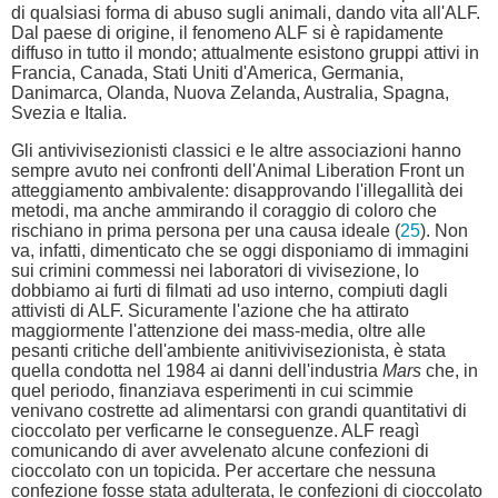
di qualsiasi forma di abuso sugli animali, dando vita all'ALF.
Dal paese di origine, il fenomeno ALF si è rapidamente
diffuso in tutto il mondo; attualmente esistono gruppi attivi in
Francia, Canada, Stati Uniti d'America, Germania,
Danimarca, Olanda, Nuova Zelanda, Australia, Spagna,
Svezia e Italia.
Gli antivivisezionisti classici e le altre associazioni hanno
sempre avuto nei confronti dell'Animal Liberation Front un
atteggiamento ambivalente: disapprovando l'illegallità dei
metodi, ma anche ammirando il coraggio di coloro che
rischiano in prima persona per una causa ideale (
25
). Non
va, infatti, dimenticato che se oggi disponiamo di immagini
sui crimini commessi nei laboratori di vivisezione, lo
dobbiamo ai furti di filmati ad uso interno, compiuti dagli
attivisti di ALF. Sicuramente l'azione che ha attirato
maggiormente l'attenzione dei mass-media, oltre alle
pesanti critiche dell'ambiente anitivivisezionista, è stata
quella condotta nel 1984 ai danni dell'industria
Mars
che, in
quel periodo, finanziava esperimenti in cui scimmie
venivano costrette ad alimentarsi con grandi quantitativi di
cioccolato per verficarne le conseguenze. ALF reagì
comunicando di aver avvelenato alcune confezioni di
cioccolato con un topicida. Per accertare che nessuna
confezione fosse stata adulterata, le confezioni di cioccolato