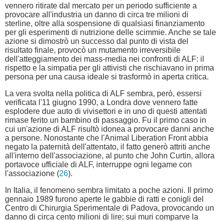
vennero ritirate dal mercato per un periodo sufficiente a
provocare all'industria un danno di circa tre milioni di
sterline, oltre alla sospensione di qualsiasi finanziamento
per gli esperimenti di nutrizione delle scimmie. Anche se tale
azione si dimostrò un successo dal punto di vista del
risultato finale, provocò un mutamento irreversibile
dell'atteggiamento dei mass-media nei confronti di ALF: il
rispetto e la simpatia per gli attivisti che rischiavano in prima
persona per una causa ideale si trasformò in aperta critica.
La vera svolta nella politica di ALF sembra, però, essersi
verificata l'11 giugno 1990, a Londra dove vennero fatte
esplodere due auto di vivisettori e in uno di questi attentati
rimase ferito un bambino di passaggio. Fu il primo caso in
cui un'azione di ALF risultò idonea a provocare danni anche
a persone. Nonostante che l'Animal Liberation Front abbia
negato la paternità dell'attentato, il fatto generò attriti anche
all'interno dell'associazione, al punto che John Curtin, allora
portavoce ufficiale di ALF, interruppe ogni legame con
l'associazione (
26
).
In Italia, il fenomeno sembra limitato a poche azioni. Il primo
gennaio 1989 furono aperte le gabbie di ratti e conigli del
Centro di Chirurgia Sperimentale di Padova, provocando un
danno di circa cento milioni di lire; sui muri comparve la