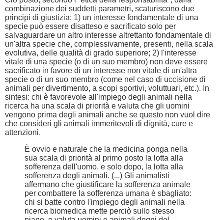
combinazione dei suddetti parametri, scaturiscono due
principi di giustizia: 1) un interesse fondamentale di una
specie può essere disatteso e sacrificato solo per
salvaguardare un altro interesse altrettanto fondamentale di
un'altra specie che, complessivamente, presenti, nella scala
evolutiva, delle qualità di grado superiore; 2) l'interesse
vitale di una specie (o di un suo membro) non deve essere
sacrificato in favore di un interesse non vitale di un'altra
specie o di un suo membro (come nel caso di uccisione di
animali per divertimento, a scopi sportivi, voluttuari, etc.). In
sintesi: chi è favorevole all'impiego degli animali nella
ricerca ha una scala di priorità e valuta che gli uomini
vengono prima degli animali anche se questo non vuol dire
che consideri gli animali immeritevoli di dignità, cure e
attenzioni.
È ovvio e naturale che la medicina ponga nella
sua scala di priorità al primo posto la lotta alla
sofferenza dell'uomo, e solo dopo, la lotta alla
sofferenza degli animali. (...) Gli animalisti
affermano che giustificare la sofferenza animale
per combattere la sofferenza umana è sbagliato:
chi si batte contro l'impiego degli animali nella
ricerca biomedica mette perciò sullo stesso
piano, e valuta uomini e animali degni del