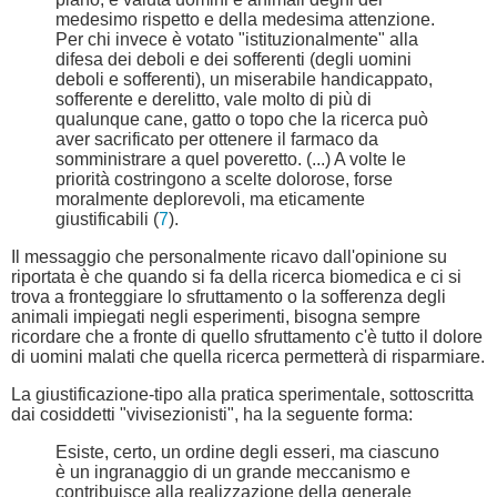
medesimo rispetto e della medesima attenzione.
Per chi invece è votato "istituzionalmente" alla
difesa dei deboli e dei sofferenti (degli uomini
deboli e sofferenti), un miserabile handicappato,
sofferente e derelitto, vale molto di più di
qualunque cane, gatto o topo che la ricerca può
aver sacrificato per ottenere il farmaco da
somministrare a quel poveretto. (...) A volte le
priorità costringono a scelte dolorose, forse
moralmente deplorevoli, ma eticamente
giustificabili (
7
).
Il messaggio che personalmente ricavo dall'opinione su
riportata è che quando si fa della ricerca biomedica e ci si
trova a fronteggiare lo sfruttamento o la sofferenza degli
animali impiegati negli esperimenti, bisogna sempre
ricordare che a fronte di quello sfruttamento c'è tutto il dolore
di uomini malati che quella ricerca permetterà di risparmiare.
La giustificazione-tipo alla pratica sperimentale, sottoscritta
dai cosiddetti "vivisezionisti", ha la seguente forma:
Esiste, certo, un ordine degli esseri, ma ciascuno
è un ingranaggio di un grande meccanismo e
contribuisce alla realizzazione della generale