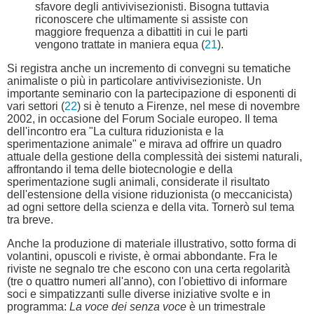
sfavore degli antivivisezionisti. Bisogna tuttavia
riconoscere che ultimamente si assiste con
maggiore frequenza a dibattiti in cui le parti
vengono trattate in maniera equa (
21
).
Si registra anche un incremento di convegni su tematiche
animaliste o più in particolare antivivisezioniste. Un
importante seminario con la partecipazione di esponenti di
vari settori (
22
) si è tenuto a Firenze, nel mese di novembre
2002, in occasione del Forum Sociale europeo. Il tema
dell'incontro era "La cultura riduzionista e la
sperimentazione animale" e mirava ad offrire un quadro
attuale della gestione della complessità dei sistemi naturali,
affrontando il tema delle biotecnologie e della
sperimentazione sugli animali, considerate il risultato
dell'estensione della visione riduzionista (o meccanicista)
ad ogni settore della scienza e della vita. Tornerò sul tema
tra breve.
Anche la produzione di materiale illustrativo, sotto forma di
volantini, opuscoli e riviste, è ormai abbondante. Fra le
riviste ne segnalo tre che escono con una certa regolarità
(tre o quattro numeri all'anno), con l'obiettivo di informare
soci e simpatizzanti sulle diverse iniziative svolte e in
programma:
La voce dei senza voce
è un trimestrale