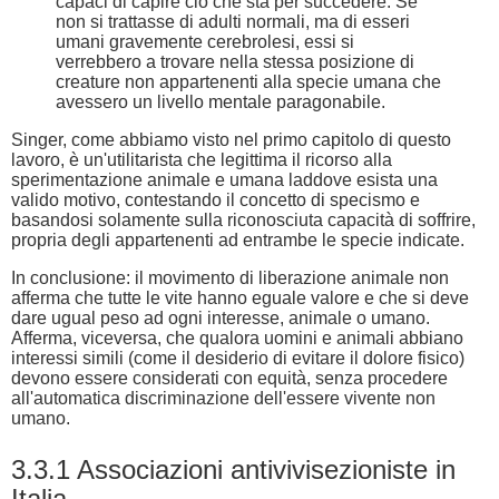
capaci di capire ciò che sta per succedere. Se
non si trattasse di adulti normali, ma di esseri
umani gravemente cerebrolesi, essi si
verrebbero a trovare nella stessa posizione di
creature non appartenenti alla specie umana che
avessero un livello mentale paragonabile.
Singer, come abbiamo visto nel primo capitolo di questo
lavoro, è un'utilitarista che legittima il ricorso alla
sperimentazione animale e umana laddove esista una
valido motivo, contestando il concetto di specismo e
basandosi solamente sulla riconosciuta capacità di soffrire,
propria degli appartenenti ad entrambe le specie indicate.
In conclusione: il movimento di liberazione animale non
afferma che tutte le vite hanno eguale valore e che si deve
dare ugual peso ad ogni interesse, animale o umano.
Afferma, viceversa, che qualora uomini e animali abbiano
interessi simili (come il desiderio di evitare il dolore fisico)
devono essere considerati con equità, senza procedere
all'automatica discriminazione dell'essere vivente non
umano.
3.3.1 Associazioni antivivisezioniste in
Italia