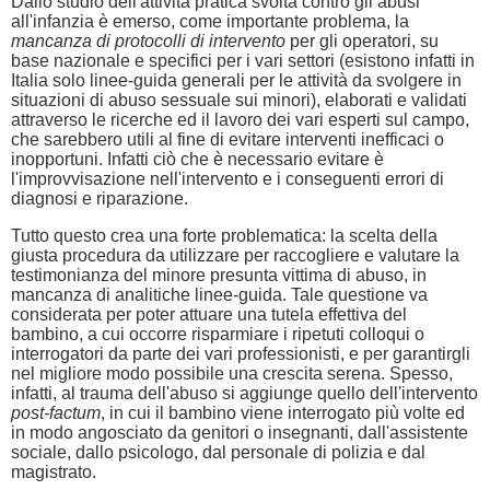
Dallo studio dell'attività pratica svolta contro gli abusi
all'infanzia è emerso, come importante problema, la
mancanza di protocolli di intervento
per gli operatori, su
base nazionale e specifici per i vari settori (esistono infatti in
Italia solo linee-guida generali per le attività da svolgere in
situazioni di abuso sessuale sui minori), elaborati e validati
attraverso le ricerche ed il lavoro dei vari esperti sul campo,
che sarebbero utili al fine di evitare interventi inefficaci o
inopportuni. Infatti ciò che è necessario evitare è
l'improvvisazione nell'intervento e i conseguenti errori di
diagnosi e riparazione.
Tutto questo crea una forte problematica: la scelta della
giusta procedura da utilizzare per raccogliere e valutare la
testimonianza del minore presunta vittima di abuso, in
mancanza di analitiche linee-guida. Tale questione va
considerata per poter attuare una tutela effettiva del
bambino, a cui occorre risparmiare i ripetuti colloqui o
interrogatori da parte dei vari professionisti, e per garantirgli
nel migliore modo possibile una crescita serena. Spesso,
infatti, al trauma dell'abuso si aggiunge quello dell'intervento
post-factum
, in cui il bambino viene interrogato più volte ed
in modo angosciato da genitori o insegnanti, dall'assistente
sociale, dallo psicologo, dal personale di polizia e dal
magistrato.