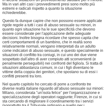
Ma in vari altri casi i provvedimenti presi sono molto più
estremi e radicali rispetto a quanto la situazione
richiederebbe.
Questo fa dunque capire che non possono essere applicate
rigide regole a tutti i casi di abuso sessuale su minori, in
quanto ogni situazione ha le sue specificità che devono
essere considerate per l'applicazione delle adeguate
decisioni. Inoltre bisogna ricordare che spesso capita che
certi comportamenti di un bambino, che in realtà sono
relativamente normali, vengano interpretati da un adulto
come indicatori di abuso sessuale, e questo specialmente in
situazioni di conflitto tra coniugi, in cui uno dei due viene
sospettato dall'altro di aver compiuto atti sconvenienti (e
penalmente perseguibili) nei confronti del figlio/a. Si tratta di
situazioni abbastanza comuni, in cui i figli diventano le
vittime della coppia dei genitori, che spostano su di essi i
conflitti presenti tra loro.
Nel quarto capitolo ho cercato di porre a confronto tre
diverse realtà italiane riguardo all'abuso sessuale sui minori:
Milano, considerata "un'isola felice" per l'organizzazione e
specializzazione degli operatori raggiunte; Firenze, in cui si
sta cercando di migliorare il coordinamento tra i servizi
(soprattutto tra il Tribunale ordinario e quello per i