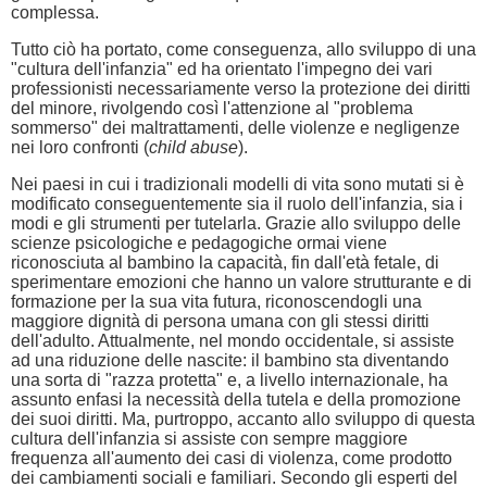
complessa.
Tutto ciò ha portato, come conseguenza, allo sviluppo di una
"cultura dell'infanzia" ed ha orientato l'impegno dei vari
professionisti necessariamente verso la protezione dei diritti
del minore, rivolgendo così l'attenzione al "problema
sommerso" dei maltrattamenti, delle violenze e negligenze
nei loro confronti (
child abuse
).
Nei paesi in cui i tradizionali modelli di vita sono mutati si è
modificato conseguentemente sia il ruolo dell'infanzia, sia i
modi e gli strumenti per tutelarla. Grazie allo sviluppo delle
scienze psicologiche e pedagogiche ormai viene
riconosciuta al bambino la capacità, fin dall'età fetale, di
sperimentare emozioni che hanno un valore strutturante e di
formazione per la sua vita futura, riconoscendogli una
maggiore dignità di persona umana con gli stessi diritti
dell'adulto. Attualmente, nel mondo occidentale, si assiste
ad una riduzione delle nascite: il bambino sta diventando
una sorta di "razza protetta" e, a livello internazionale, ha
assunto enfasi la necessità della tutela e della promozione
dei suoi diritti. Ma, purtroppo, accanto allo sviluppo di questa
cultura dell'infanzia si assiste con sempre maggiore
frequenza all'aumento dei casi di violenza, come prodotto
dei cambiamenti sociali e familiari. Secondo gli esperti del