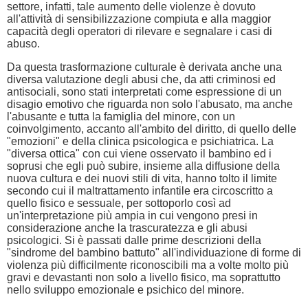
settore, infatti, tale aumento delle violenze è dovuto
all'attività di sensibilizzazione compiuta e alla maggior
capacità degli operatori di rilevare e segnalare i casi di
abuso.
Da questa trasformazione culturale è derivata anche una
diversa valutazione degli abusi che, da atti criminosi ed
antisociali, sono stati interpretati come espressione di un
disagio emotivo che riguarda non solo l'abusato, ma anche
l'abusante e tutta la famiglia del minore, con un
coinvolgimento, accanto all'ambito del diritto, di quello delle
"emozioni" e della clinica psicologica e psichiatrica. La
"diversa ottica" con cui viene osservato il bambino ed i
soprusi che egli può subire, insieme alla diffusione della
nuova cultura e dei nuovi stili di vita, hanno tolto il limite
secondo cui il maltrattamento infantile era circoscritto a
quello fisico e sessuale, per sottoporlo così ad
un'interpretazione più ampia in cui vengono presi in
considerazione anche la trascuratezza e gli abusi
psicologici. Si è passati dalle prime descrizioni della
"sindrome del bambino battuto" all'individuazione di forme di
violenza più difficilmente riconoscibili ma a volte molto più
gravi e devastanti non solo a livello fisico, ma soprattutto
nello sviluppo emozionale e psichico del minore.