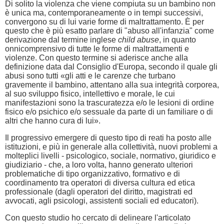
Di solito la violenza che viene compiuta su un bambino non
è unica ma, contemporaneamente o in tempi successivi,
convergono su di lui varie forme di maltrattamento. È per
questo che è più esatto parlare di "abuso all'infanzia" come
derivazione dal termine inglese
child abuse
, in quanto
onnicomprensivo di tutte le forme di maltrattamenti e
violenze. Con questo termine si aderisce anche alla
definizione data dal Consiglio d'Europa, secondo il quale gli
abusi sono tutti «gli atti e le carenze che turbano
gravemente il bambino, attentano alla sua integrità corporea,
al suo sviluppo fisico, intellettivo e morale, le cui
manifestazioni sono la trascuratezza e/o le lesioni di ordine
fisico e/o psichico e/o sessuale da parte di un familiare o di
altri che hanno cura di lui».
Il progressivo emergere di questo tipo di reati ha posto alle
istituzioni, e più in generale alla collettività, nuovi problemi a
molteplici livelli - psicologico, sociale, normativo, giuridico e
giudiziario - che, a loro volta, hanno generato ulteriori
problematiche di tipo organizzativo, formativo e di
coordinamento tra operatori di diversa cultura ed etica
professionale (dagli operatori del diritto, magistrati ed
avvocati, agli psicologi, assistenti sociali ed educatori).
Con questo studio ho cercato di delineare l'articolato