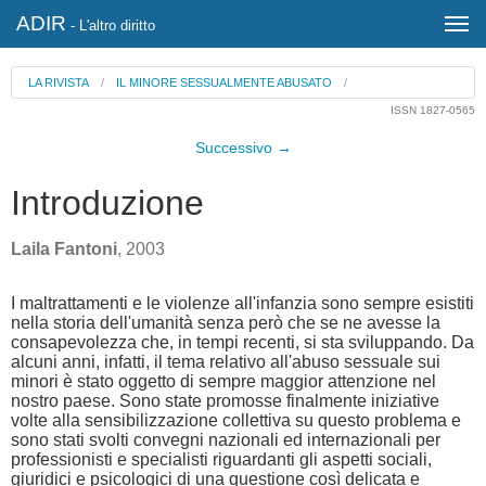
ADIR
- L'altro diritto
LA RIVISTA
/
IL MINORE SESSUALMENTE ABUSATO
/
ISSN 1827-0565
Successivo →
Introduzione
Laila Fantoni
, 2003
I maltrattamenti e le violenze all'infanzia sono sempre esistiti
nella storia dell'umanità senza però che se ne avesse la
consapevolezza che, in tempi recenti, si sta sviluppando. Da
alcuni anni, infatti, il tema relativo all'abuso sessuale sui
minori è stato oggetto di sempre maggior attenzione nel
nostro paese. Sono state promosse finalmente iniziative
volte alla sensibilizzazione collettiva su questo problema e
sono stati svolti convegni nazionali ed internazionali per
professionisti e specialisti riguardanti gli aspetti sociali,
giuridici e psicologici di una questione così delicata e