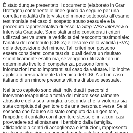
È stato dunque presentato il documento (elaborato in Gran
Bretagna) contenente le linee-guida da seguire per una
corretta modalità d'intervista del minore sottoposto all'esame
testimoniale nel caso di sospetto abuso sessuale e la
procedura rappresentativa di esso: la
Step-Wise Interview
o
Intervista Graduale. Sono stati anche considerati i criteri
utilizzati per valutare la veridicità del resoconto testimoniale:
l'analisi del contenuto (CBCA) e l'esame della validità (SVA)
della deposizione del minore. Tali criteri non possono
essere considerati come test dai quali deriva un risultato
scientificamente esatto ma, se vengono utilizzati con un
determinato livello di competenza, possono fornire
informazioni molto importanti sul caso da valutare. Ho inoltre
applicato personalmente la tecnica del CBCA ad un caso
italiano di un minore presunta vittima di abuso sessuale.
Nel terzo capitolo sono stati individuati i percorsi di
intervento terapeutico a tutela del minore sessualmente
abusato e della sua famiglia, a seconda che la violenza sia
stata compiuta dal genitore o da una persona diversa. Se si
sospetta che l'abuso sia stato compiuto da un genitore,
l'impedire il contatto con il genitore stesso e, in alcuni casi,
provvedere ad allontanare il bambino dalla famiglia,
affidandolo a centri di accoglienza o istituzioni, rappresenta
in alcune situazioni un provvedimento salutare per il minore.