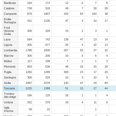
Basilicata
164
172
12
6
7
5
Calabria
738
526
49
7
28
28
Campania
879
1907
150
83
164
38
Emilia
911
1235
47
3
10
17
Romagna
Friuli
Venezia
306
326
15
2
3
1
Giulia
Lazio
564
742
138
47
13
14
Liguria
305
577
25
4
32
13
Lombardia
1788
1830
267
55
27
32
Marche
305
200
10
3
6
4
Molise
117
108
7
2
1
3
Piemonte
903
536
48
16
15
28
Puglia
1260
1289
309
23
17
20
Sardegna
306
325
10
3
10
9
Sicilia
2487
2076
143
47
29
84
Toscana
1225
1389
51
15
27
44
Trentino
166
125
26
1
1
4
Alto Adige
Umbria
252
370
19
4
11
9
Valle
39
22
1
d'Aosta