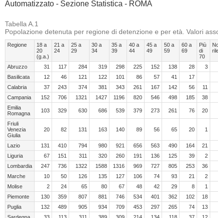
Automatizzato - Sezione Statistica - ROMA
Tabella A.1
Popolazione detenuta per regione di detenzione e per età. Valori asso
Regione
18 a
21 a
25 a
30 a
35 a
40 a
45 a
50 a
60 a
Più
N
20
24
29
34
39
44
49
59
69
di
ri
(g.a.)
70
Abruzzo
31
117
284
319
298
225
152
138
28
3
Basilicata
12
46
121
122
101
86
57
41
17
Calabria
37
243
374
381
343
261
167
142
56
11
Campania
152
706
1321
1427
1196
820
546
498
185
38
Emilia
103
329
630
686
539
379
273
261
76
20
Romagna
Friuli
Venezia
20
82
131
163
140
89
56
65
20
1
Giulia
Lazio
131
410
794
980
921
656
563
490
164
21
Liguria
67
151
311
320
260
191
136
125
39
2
Lombardia
247
736
1322
1588
1316
969
727
805
253
36
Marche
10
50
126
135
127
106
74
93
21
2
Molise
2
24
65
80
67
48
42
29
8
1
Piemonte
130
359
807
881
746
534
401
362
102
18
Puglia
132
489
905
934
709
453
297
265
74
13
Sardegna
33
113
311
389
309
214
134
118
37
12