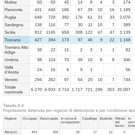
Molise
50
50
45
14
8
4
3
174
Piemonte
431
440
186
67
39
10
16
1.189
Puglia
648
729
392
176
61
31
33
2.070
Sardegna
138
116
77
30
11
10
7
389
Sicilia
812
1145
658
308
122
47
47
3.139
Toscana
427
394
173
97
46
9
22
1.168
Trentino Alto
38
22
15
2
3
1
1
82
Adige
Umbria
98
114
70
38
10
8
8
346
Valle
24
16
6
9
1
56
d'Aosta
Veneto
294
262
97
54
20
10
7
744
Totale
6.270
6.933
3.714
1.717
721
299
353
20.007
nazionale
Tabella A.4
Popolazione detenuta per regione di detenzione e per condizione lavor
Regione
Occupato
Disoccupato
In cerca di
Casalinga
Studente
Ritirato
In
occupazione
dal
serv
lavoro
di le
Abruzzo
453
434
24
17
12
5