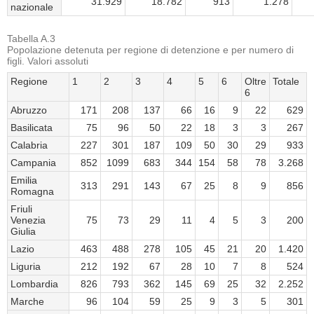
31.929
18.782
913
1.278
nazionale
Tabella A.3
Popolazione detenuta per regione di detenzione e per numero di
figli. Valori assoluti
Regione
1
2
3
4
5
6
Oltre
Totale
6
Abruzzo
171
208
137
66
16
9
22
629
Basilicata
75
96
50
22
18
3
3
267
Calabria
227
301
187
109
50
30
29
933
Campania
852
1099
683
344
154
58
78
3.268
Emilia
313
291
143
67
25
8
9
856
Romagna
Friuli
Venezia
75
73
29
11
4
5
3
200
Giulia
Lazio
463
488
278
105
45
21
20
1.420
Liguria
212
192
67
28
10
7
8
524
Lombardia
826
793
362
145
69
25
32
2.252
Marche
96
104
59
25
9
3
5
301