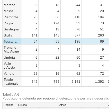
Marche
8
18
44
31
Molise
4
4
9
20
Piemonte
23
58
110
104
Puglia
32
174
99
73
Sardegna
4
19
76
51
Sicilia
141
143
577
263
Toscana
34
53
195
89
Trentino
2
4
14
9
Alto Adige
Umbria
6
22
50
27
Valle
3
3
4
d'Aosta
Veneto
25
16
62
72
Totale
542
799
2.181
1.392
nazionale
Tabella A.6
Popolazione detenuta per regione di detenzione e per area geografica
Regione
Europa
Africa