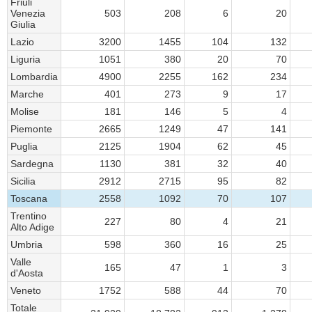
Friuli
Venezia
503
208
6
20
Giulia
Lazio
3200
1455
104
132
Liguria
1051
380
20
70
Lombardia
4900
2255
162
234
Marche
401
273
9
17
Molise
181
146
5
4
Piemonte
2665
1249
47
141
Puglia
2125
1904
62
45
Sardegna
1130
381
32
40
Sicilia
2912
2715
95
82
Toscana
2558
1092
70
107
Trentino
227
80
4
21
Alto Adige
Umbria
598
360
16
25
Valle
165
47
1
3
d'Aosta
Veneto
1752
588
44
70
Totale