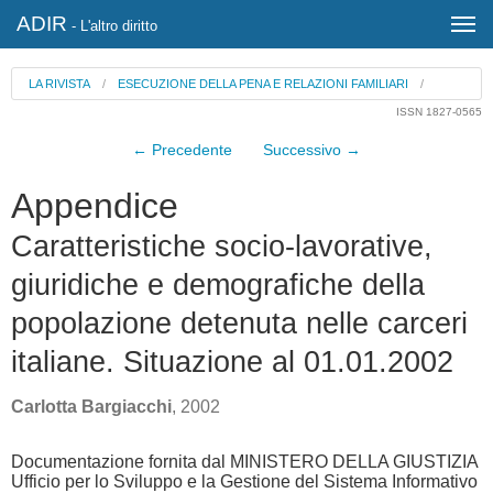
ADIR
- L'altro diritto
LA RIVISTA
/
ESECUZIONE DELLA PENA E RELAZIONI FAMILIARI
/
ISSN 1827-0565
← Precedente
Successivo →
Appendice
Caratteristiche socio-lavorative,
giuridiche e demografiche della
popolazione detenuta nelle carceri
italiane. Situazione al 01.01.2002
Carlotta Bargiacchi
, 2002
Documentazione fornita dal MINISTERO DELLA GIUSTIZIA
Ufficio per lo Sviluppo e la Gestione del Sistema Informativo