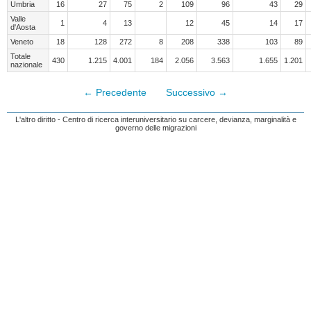
Umbria
16
27
75
2
109
96
43
29
Valle
1
4
13
12
45
14
17
d'Aosta
Veneto
18
128
272
8
208
338
103
89
Totale
430
1.215
4.001
184
2.056
3.563
1.655
1.201
nazionale
← Precedente
Successivo →
L'altro diritto - Centro di ricerca interuniversitario su carcere, devianza, marginalità e
governo delle migrazioni