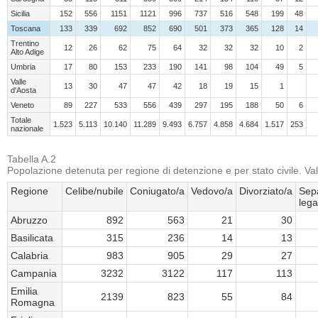
Sicilia
152
556
1151
1121
996
737
516
548
199
48
Toscana
133
339
692
852
690
501
373
365
128
14
Trentino
12
26
62
75
64
32
32
32
10
2
Alto Adige
Umbria
17
80
153
233
190
141
98
104
49
5
Valle
13
30
47
47
42
18
19
15
1
d'Aosta
Veneto
89
227
533
556
439
297
195
188
50
6
Totale
1.523
5.113
10.140
11.289
9.493
6.757
4.858
4.684
1.517
253
nazionale
Tabella A.2
Popolazione detenuta per regione di detenzione e per stato civile. Val
Regione
Celibe/nubile
Coniugato/a
Vedovo/a
Divorziato/a
Sep
leg
Abruzzo
892
563
21
30
Basilicata
315
236
14
13
Calabria
983
905
29
27
Campania
3232
3122
117
113
Emilia
2139
823
55
84
Romagna