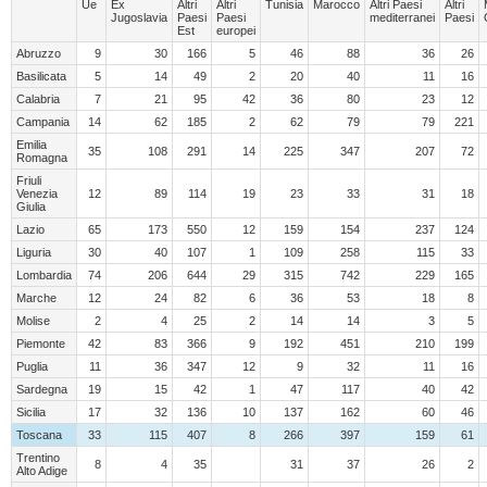
Ue
Ex
Altri
Altri
Tunisia
Marocco
Altri Paesi
Altri
Jugoslavia
Paesi
Paesi
mediterranei
Paesi
Est
europei
Abruzzo
9
30
166
5
46
88
36
26
Basilicata
5
14
49
2
20
40
11
16
Calabria
7
21
95
42
36
80
23
12
Campania
14
62
185
2
62
79
79
221
Emilia
35
108
291
14
225
347
207
72
Romagna
Friuli
Venezia
12
89
114
19
23
33
31
18
Giulia
Lazio
65
173
550
12
159
154
237
124
Liguria
30
40
107
1
109
258
115
33
Lombardia
74
206
644
29
315
742
229
165
Marche
12
24
82
6
36
53
18
8
Molise
2
4
25
2
14
14
3
5
Piemonte
42
83
366
9
192
451
210
199
Puglia
11
36
347
12
9
32
11
16
Sardegna
19
15
42
1
47
117
40
42
Sicilia
17
32
136
10
137
162
60
46
Toscana
33
115
407
8
266
397
159
61
Trentino
8
4
35
31
37
26
2
Alto Adige