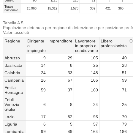
Veneto
798
1123
223
21
7
7
Totale
13.966
15.312
1.573
359
421
365
nazionale
Tabella A.5
Popolazione detenuta per regione di detenzione e per posizione prof
Valori assoluti
Regione
Dirigente
Imprenditore
Lavoratore
Libero
O
o
in proprio o
professionista
impiegato
coadiuvante
Abruzzo
9
29
105
40
Basilicata
14
8
25
28
Calabria
24
33
148
51
Campania
26
67
166
99
Emilia
59
37
160
71
Romagna
Friuli
Venezia
6
8
24
25
Giulia
Lazio
17
52
93
70
Liguria
6
5
57
79
Lombardia
99
49
164
186