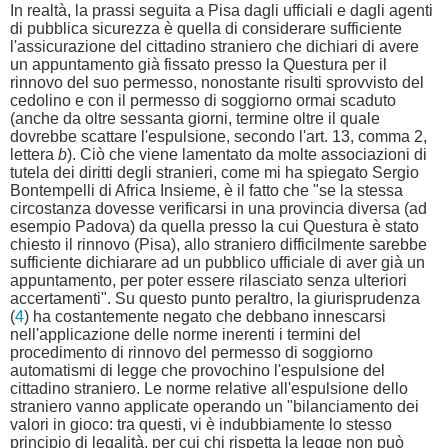
In realtà, la prassi seguita a Pisa dagli ufficiali e dagli agenti
di pubblica sicurezza è quella di considerare sufficiente
l'assicurazione del cittadino straniero che dichiari di avere
un appuntamento già fissato presso la Questura per il
rinnovo del suo permesso, nonostante risulti sprovvisto del
cedolino e con il permesso di soggiorno ormai scaduto
(anche da oltre sessanta giorni, termine oltre il quale
dovrebbe scattare l'espulsione, secondo l'art. 13, comma 2,
lettera
b
). Ciò che viene lamentato da molte associazioni di
tutela dei diritti degli stranieri, come mi ha spiegato Sergio
Bontempelli di Africa Insieme, è il fatto che "se la stessa
circostanza dovesse verificarsi in una provincia diversa (ad
esempio Padova) da quella presso la cui Questura è stato
chiesto il rinnovo (Pisa), allo straniero difficilmente sarebbe
sufficiente dichiarare ad un pubblico ufficiale di aver già un
appuntamento, per poter essere rilasciato senza ulteriori
accertamenti". Su questo punto peraltro, la giurisprudenza
(
4
) ha costantemente negato che debbano innescarsi
nell'applicazione delle norme inerenti i termini del
procedimento di rinnovo del permesso di soggiorno
automatismi di legge che provochino l'espulsione del
cittadino straniero. Le norme relative all'espulsione dello
straniero vanno applicate operando un "bilanciamento dei
valori in gioco: tra questi, vi è indubbiamente lo stesso
principio di legalità, per cui chi rispetta la legge non può