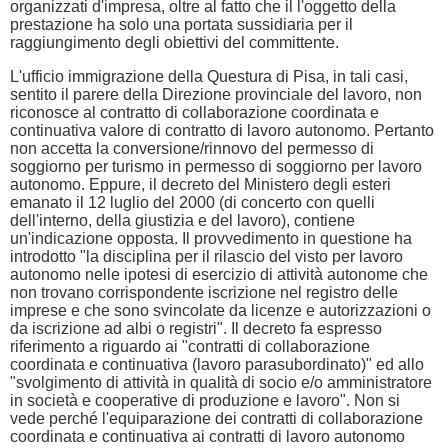
organizzati d'impresa, oltre al fatto che il l'oggetto della
prestazione ha solo una portata sussidiaria per il
raggiungimento degli obiettivi del committente.
L'ufficio immigrazione della Questura di Pisa, in tali casi,
sentito il parere della Direzione provinciale del lavoro, non
riconosce al contratto di collaborazione coordinata e
continuativa valore di contratto di lavoro autonomo. Pertanto
non accetta la conversione/rinnovo del permesso di
soggiorno per turismo in permesso di soggiorno per lavoro
autonomo. Eppure, il decreto del Ministero degli esteri
emanato il 12 luglio del 2000 (di concerto con quelli
dell'interno, della giustizia e del lavoro), contiene
un'indicazione opposta. Il provvedimento in questione ha
introdotto "la disciplina per il rilascio del visto per lavoro
autonomo nelle ipotesi di esercizio di attività autonome che
non trovano corrispondente iscrizione nel registro delle
imprese e che sono svincolate da licenze e autorizzazioni o
da iscrizione ad albi o registri". Il decreto fa espresso
riferimento a riguardo ai "contratti di collaborazione
coordinata e continuativa (lavoro parasubordinato)" ed allo
"svolgimento di attività in qualità di socio e/o amministratore
in società e cooperative di produzione e lavoro". Non si
vede perché l'equiparazione dei contratti di collaborazione
coordinata e continuativa ai contratti di lavoro autonomo