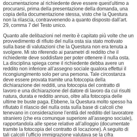
documentazione al richiedente deve essere quest'ultimo a
procurarsi, prima della presentazione della domanda, una
copia della documentazione stessa, visto che la Questura
non la rilascia, contravvenendo a quanto disposto dall'art.
29, comma 7 del Testo unico.
Quanto alle delibazioni nel merito è capitato più volte che un
provvedimento di rifiuto del nulla osta sia stato motivato
sulla base di valutazioni che la Questura non era tenuta a
svolgere. Mi sto riferendo ai parametri di reddito che il
richiedente deve soddisfare per poter ottenere il nulla osta.
La disciplina spiega come il richiedente debba avere un
reddito non inferiore all'assegno sociale qualora effettui il
ricongiungimento solo per una persona. Tale circostanza
deve essere provata tramite una fotocopia della
dichiarazione dei redditi, una fotocopia del contratto di
lavoro e una dichiarazione del datore di lavoro da cui risulti
natura, durata e reddito annuo, oltre alla fotocopia delle
ultime tre buste paga. Ebbene, la Questura molto spesso ha
rifiutato il rilascio del nulla osta sulla base di calcoli che
tenevano in considerazione l'entità del reddito del lavoratore
straniero (che era comunque superiore all'assegno sociale),
rapportandola alle spese relative all'alloggio (documentate
tramite la fotocopia del contratto di locazione). A seguito di
tali calcoli l'ufficio immigrazione valutava se la cifra