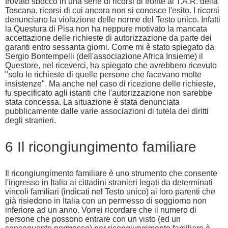
trovato sbocco in una serie di ricorsi di fronte al T.A.R. della
Toscana, ricorsi di cui ancora non si conosce l'esito. I ricorsi
denunciano la violazione delle norme del Testo unico. Infatti
la Questura di Pisa non ha neppure motivato la mancata
accettazione delle richieste di autorizzazione da parte dei
garanti entro sessanta giorni. Come mi è stato spiegato da
Sergio Bontempelli (dell'associazione Africa Insieme) il
Questore, nel riceverci, ha spiegato che avrebbero ricevuto
"solo le richieste di quelle persone che facevano molte
insistenze". Ma anche nel caso di ricezione delle richieste,
fu specificato agli istanti che l'autorizzazione non sarebbe
stata concessa. La situazione è stata denunciata
pubblicamente dalle varie associazioni di tutela dei diritti
degli stranieri.
6 Il ricongiungimento familiare
Il ricongiungimento familiare è uno strumento che consente
l'ingresso in Italia ai cittadini stranieri legati da determinati
vincoli familiari (indicati nel Testo unico) ai loro parenti che
già risiedono in Italia con un permesso di soggiorno non
inferiore ad un anno. Vorrei ricordare che il numero di
persone che possono entrare con un visto (ed un