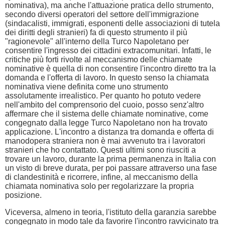
nominativa), ma anche l'attuazione pratica dello strumento,
secondo diversi operatori del settore dell'immigrazione
(sindacalisti, immigrati, esponenti delle associazioni di tutela
dei diritti degli stranieri) fa di questo strumento il più
"ragionevole" all'interno della Turco Napoletano per
consentire l'ingresso dei cittadini extracomunitari. Infatti, le
critiche più forti rivolte al meccanismo delle chiamate
nominative è quella di non consentire l'incontro diretto tra la
domanda e l'offerta di lavoro. In questo senso la chiamata
nominativa viene definita come uno strumento
assolutamente irrealistico. Per quanto ho potuto vedere
nell'ambito del comprensorio del cuoio, posso senz'altro
affermare che il sistema delle chiamate nominative, come
congegnato dalla legge Turco Napoletano non ha trovato
applicazione. L'incontro a distanza tra domanda e offerta di
manodopera straniera non è mai avvenuto tra i lavoratori
stranieri che ho contattato. Questi ultimi sono riusciti a
trovare un lavoro, durante la prima permanenza in Italia con
un visto di breve durata, per poi passare attraverso una fase
di clandestinità e ricorrere, infine, al meccanismo della
chiamata nominativa solo per regolarizzare la propria
posizione.
Viceversa, almeno in teoria, l'istituto della garanzia sarebbe
congegnato in modo tale da favorire l'incontro ravvicinato tra