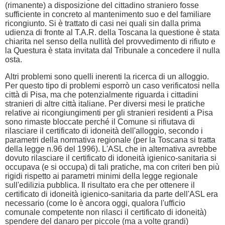
(rimanente) a disposizione del cittadino straniero fosse
sufficiente in concreto al mantenimento suo e del familiare
ricongiunto. Si è trattato di casi nei quali sin dalla prima
udienza di fronte al T.A.R. della Toscana la questione è stata
chiarita nel senso della nullità del provvedimento di rifiuto e
la Questura è stata invitata dal Tribunale a concedere il nulla
osta.
Altri problemi sono quelli inerenti la ricerca di un alloggio.
Per questo tipo di problemi esporrò un caso verificatosi nella
città di Pisa, ma che potenzialmente riguarda i cittadini
stranieri di altre città italiane. Per diversi mesi le pratiche
relative ai ricongiungimenti per gli stranieri residenti a Pisa
sono rimaste bloccate perché il Comune si rifiutava di
rilasciare il certificato di idoneità dell'alloggio, secondo i
parametri della normativa regionale (per la Toscana si tratta
della legge n.96 del 1996). L'ASL che in alternativa avrebbe
dovuto rilasciare il certificato di idoneità igienico-sanitaria si
occupava (e si occupa) di tali pratiche, ma con criteri ben più
rigidi rispetto ai parametri minimi della legge regionale
sull'edilizia pubblica. Il risultato era che per ottenere il
certificato di idoneità igienico-sanitaria da parte dell'ASL era
necessario (come lo è ancora oggi, qualora l'ufficio
comunale competente non rilasci il certificato di idoneità)
spendere del danaro per piccole (ma a volte grandi)