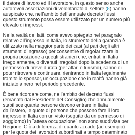
il datore di lavoro ed il lavoratore. In questo senso anche
autorevoli associazioni di volontariato di settore (
8
) hanno
auspicato che, nell'ambito dell'annuale decreto flussi,
questo strumento possa essere utilizzato per un numero più
elevato di ingressi.
Nella realtà dei fatti, come avevo spiegato nel paragrafo
relativo all'ingresso in Italia, lo strumento della garanzia è
utilizzato nella maggior parte dei casi (al pari degli altri
strumenti d'ingresso) per consentire di regolarizzare la
propria posizione a quegli stranieri che, entrati in Italia
irregolarmente, o divenuti irregolari dopo la scadenza di un
permesso di breve durata (per affari o turismo), sanno di
poter ritrovare e continuare, rientrando in Italia legalmente
tramite lo sponsor, un'occupazione che in realtà hanno già
iniziato a nero nel periodo precedente.
È bene ricordare come, nell'ambito del decreto flussi
(emanato dal Presidente del Consiglio) che annualmente
stabilisce quante persone devono entrare in Italia
dall'estero, le quote di persone che possono fare il loro
ingresso in Italia con un visto (seguito da un permesso di
soggiorno) in "attesa occupazione" non sono suddivise per
Regione. Ciò a differenza di quanto accade (ad esempio)
per le quote dei lavoratori subordinati a tempo determinato