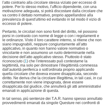
l'atto contrario alla circolare stessa viziato per eccesso di
potere. Per lo stesso motivo, l'ufficio dipendente, con una
motivazione adeguata, si potrà discostare dalla circolare che
va contro il dettato normativo, proprio appellandosi alla
prevalenza di quest'ultimo ed evitando in tal modo il vizio di
eccesso di potere.
Pertanto, le circolari non sono fonti del diritto, né possono
porsi in contrasto con norme di legge o con i regolamenti e
le ordinanze. Visto il loro carattere interno, si ritiene che non
siano impugnabili, neppure congiuntamente all'atto
applicativo, in quanto non hanno valore normativo o
vincolante e non assumono un ruolo determinante nella
decisione dell'atto applicativo stesso. Piuttosto è stato
riconosciuto (
1
) che l'interessato può contestarne la
legittimità, ma solo per dimostrare l'illegittimità commessa
dall'autorità periferica o sott'ordinata proprio applicando
quella circolare che doveva essere disapplicata, secondo
diritto. Ne deriva che la circolare illegittima, in tali casi, in cui
correttamente non viene impugnata, deve essere
disapplicata dal giudice, che annullerà gli atti amministrativi
emanati in applicazione di questa.
In tal senso, più sentenze dei T.A.R. hanno spesso annullato
provvedimenti emanati da singole Questure nei confronti di