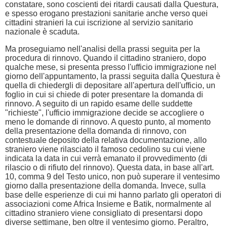
constatare, sono coscienti dei ritardi causati dalla Questura,
e spesso erogano prestazioni sanitarie anche verso quei
cittadini stranieri la cui iscrizione al servizio sanitario
nazionale è scaduta.
Ma proseguiamo nell'analisi della prassi seguita per la
procedura di rinnovo. Quando il cittadino straniero, dopo
qualche mese, si presenta presso l'ufficio immigrazione nel
giorno dell'appuntamento, la prassi seguita dalla Questura è
quella di chiedergli di depositare all'apertura dell'ufficio, un
foglio in cui si chiede di poter presentare la domanda di
rinnovo. A seguito di un rapido esame delle suddette
"richieste", l'ufficio immigrazione decide se accogliere o
meno le domande di rinnovo. A questo punto, al momento
della presentazione della domanda di rinnovo, con
contestuale deposito della relativa documentazione, allo
straniero viene rilasciato il famoso cedolino su cui viene
indicata la data in cui verrà emanato il provvedimento (di
rilascio o di rifiuto del rinnovo). Questa data, in base all'art.
10, comma 9 del Testo unico, non può superare il ventesimo
giorno dalla presentazione della domanda. Invece, sulla
base delle esperienze di cui mi hanno parlato gli operatori di
associazioni come Africa Insieme e Batik, normalmente al
cittadino straniero viene consigliato di presentarsi dopo
diverse settimane, ben oltre il ventesimo giorno. Peraltro,