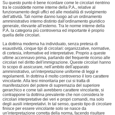
Su questo punto è bene ricordare come le circolari rientrino
tra le cosiddette norme interne della P.A., relative al
funzionamento degli uffici ed alle modalità di svolgimento
dell'attività. Tali norme danno luogo ad un ordinamento
amministrativo interno distinto dall'ordinamento giuridico
generale, rilevante all'esterno. Tra le norme interne della
P.A. la categoria più controversa ed importante è proprio
quella delle circolari.
La dottrina moderna ha individuato, senza pretesa di
esaustività, cinque tipi di circolari: organizzative, normative,
di cortesia, informative ed interpretative. Proprio a queste
ultime accennavo prima, parlando del frequente ricorso alle
circolari nel diritto dell'immigrazione. Queste circolari hanno
lo scopo di assicurare, nell'ambito dell'apparato
amministrativo, un'interpretazione uniforme di leggi e
regolamenti. In dottrina è molto controverso il loro carattere
vincolante. Alla tesi minoritaria per cui si tratta di
manifestazioni del potere di supremazia del superiore
gerarchico e come tali avrebbero carattere vincolante, si
contrappone la dottrina prevalente che non considera le
circolari interpretative dei veri e propri comandi, ma solo
degli ausili interpretativi. In tal senso, questo tipo di circolare
finisce per essere vincolante solo se nasce da
un'interpretazione corretta della norma, facendo risultare