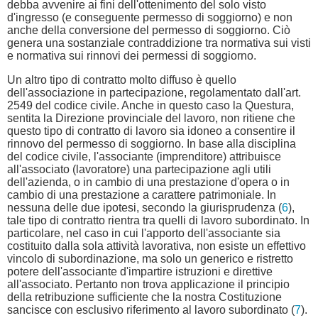
debba avvenire ai fini dell'ottenimento del solo visto
d'ingresso (e conseguente permesso di soggiorno) e non
anche della conversione del permesso di soggiorno. Ciò
genera una sostanziale contraddizione tra normativa sui visti
e normativa sui rinnovi dei permessi di soggiorno.
Un altro tipo di contratto molto diffuso è quello
dell'associazione in partecipazione, regolamentato dall'art.
2549 del codice civile. Anche in questo caso la Questura,
sentita la Direzione provinciale del lavoro, non ritiene che
questo tipo di contratto di lavoro sia idoneo a consentire il
rinnovo del permesso di soggiorno. In base alla disciplina
del codice civile, l'associante (imprenditore) attribuisce
all'associato (lavoratore) una partecipazione agli utili
dell'azienda, o in cambio di una prestazione d'opera o in
cambio di una prestazione a carattere patrimoniale. In
nessuna delle due ipotesi, secondo la giurisprudenza (
6
),
tale tipo di contratto rientra tra quelli di lavoro subordinato. In
particolare, nel caso in cui l'apporto dell'associante sia
costituito dalla sola attività lavorativa, non esiste un effettivo
vincolo di subordinazione, ma solo un generico e ristretto
potere dell'associante d'impartire istruzioni e direttive
all'associato. Pertanto non trova applicazione il principio
della retribuzione sufficiente che la nostra Costituzione
sancisce con esclusivo riferimento al lavoro subordinato (
7
).