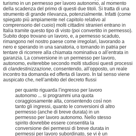
turismo in un permesso per lavoro autonomo, al momento
della scadenza del primo di questi due titoli. Si tratta di una
strumento di grande rilevanza, potenzialmente. Infatti (come
spiegato più ampiamente nel capitolo relativo al
comprensorio del cuoio) molti cittadini stranieri entrano in
Italia tramite questo tipo di visto (poi convertito in permesso).
Subito dopo trovano un lavoro, e, a permesso scaduto,
rimangono nel nostro paese come irregolari, lavorando a
nero e sperando in una sanatoria, o tornando in patria per
tentare di ricorrere alla chiamata nominativa o all'entrata in
garanzia. La conversione in un permesso per lavoro,
autonomo, eviterebbe secondo molti studiosi questi processi
di
clandestinizzazione
, consentendo, all'opposto, un reale
incontro tra domanda ed offerta di lavoro. In tal senso viene
auspicato che, nell'ambito del decreto flussi
per quanto riguarda l'ingresso per lavoro
autonomo ... si programmi una quota
coraggiosamente alta, consentendo così non
tanto gli ingressi, quanto le conversioni di altro
permesso (anche di breve durata) in un
permesso per lavoro autonomo. Nello stesso
spirito dovrebbe essere consentita la
conversione dei permessi di breve durata in
permessi per lavoro subordinato, se vi è un