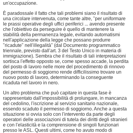
un'occupazione.
È paradossale il fatto che tali problemi siano il risultato di
una circolare intervenuta, come tante altre, "per uniformare
le prassi operative degli uffici periferici ... avendo presente
che l'obiettivo da perseguire è quello di mantenere la
stabilità della permanenza legale, evitando automatismi
nell'applicazione della legge che possano produrre
"ricadute" nell'illegalità" (dal Documento programmatico
triennale, previsto dall'art. 3 del Testo Unico in materia di
immigrazione). Sembra che il risultato di tali interpretazioni
sortisca l'effetto opposto se, come spesso accade, la perdita
del posto di lavoro nelle more del procedimento di rinnovo
del permesso di soggiorno rende difficilissimo trovare un
nuovo posto di lavoro, determinando la conseguente
ricaduta nel lavoro in nero.
Un altro problema che può capitare in questa fase è
rappresentato dall'impossibilità di prolungare, in mancanza
del cedolino, l'iscrizione al servizio sanitario nazionale,
essendo scaduto il permesso di soggiorno. Anche a questa
situazione si ovvia solo con l'intervento da parte degli
operatori delle associazioni di tutela dei diritti degli stranieri
e con l'elasticità e la comprensione di singoli funzionari
presso le ASL. Questi ultimi, come ho avuto modo di