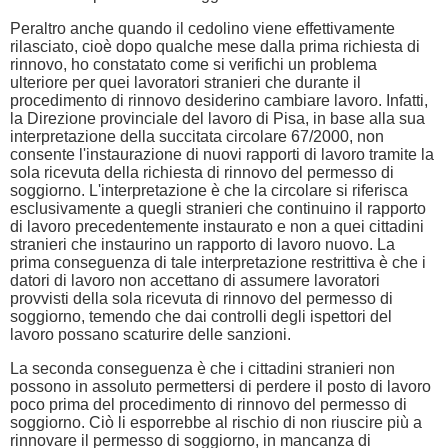
Peraltro anche quando il cedolino viene effettivamente
rilasciato, cioè dopo qualche mese dalla prima richiesta di
rinnovo, ho constatato come si verifichi un problema
ulteriore per quei lavoratori stranieri che durante il
procedimento di rinnovo desiderino cambiare lavoro. Infatti,
la Direzione provinciale del lavoro di Pisa, in base alla sua
interpretazione della succitata circolare 67/2000, non
consente l'instaurazione di nuovi rapporti di lavoro tramite la
sola ricevuta della richiesta di rinnovo del permesso di
soggiorno. L'interpretazione è che la circolare si riferisca
esclusivamente a quegli stranieri che continuino il rapporto
di lavoro precedentemente instaurato e non a quei cittadini
stranieri che instaurino un rapporto di lavoro nuovo. La
prima conseguenza di tale interpretazione restrittiva è che i
datori di lavoro non accettano di assumere lavoratori
provvisti della sola ricevuta di rinnovo del permesso di
soggiorno, temendo che dai controlli degli ispettori del
lavoro possano scaturire delle sanzioni.
La seconda conseguenza è che i cittadini stranieri non
possono in assoluto permettersi di perdere il posto di lavoro
poco prima del procedimento di rinnovo del permesso di
soggiorno. Ciò li esporrebbe al rischio di non riuscire più a
rinnovare il permesso di soggiorno, in mancanza di