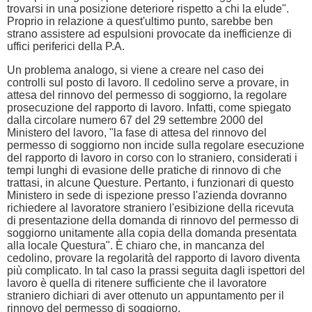
trovarsi in una posizione deteriore rispetto a chi la elude".
Proprio in relazione a quest'ultimo punto, sarebbe ben
strano assistere ad espulsioni provocate da inefficienze di
uffici periferici della P.A.
Un problema analogo, si viene a creare nel caso dei
controlli sul posto di lavoro. Il cedolino serve a provare, in
attesa del rinnovo del permesso di soggiorno, la regolare
prosecuzione del rapporto di lavoro. Infatti, come spiegato
dalla circolare numero 67 del 29 settembre 2000 del
Ministero del lavoro, "la fase di attesa del rinnovo del
permesso di soggiorno non incide sulla regolare esecuzione
del rapporto di lavoro in corso con lo straniero, considerati i
tempi lunghi di evasione delle pratiche di rinnovo di che
trattasi, in alcune Questure. Pertanto, i funzionari di questo
Ministero in sede di ispezione presso l'azienda dovranno
richiedere al lavoratore straniero l'esibizione della ricevuta
di presentazione della domanda di rinnovo del permesso di
soggiorno unitamente alla copia della domanda presentata
alla locale Questura". È chiaro che, in mancanza del
cedolino, provare la regolarità del rapporto di lavoro diventa
più complicato. In tal caso la prassi seguita dagli ispettori del
lavoro è quella di ritenere sufficiente che il lavoratore
straniero dichiari di aver ottenuto un appuntamento per il
rinnovo del permesso di soggiorno.