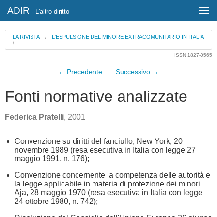
ADIR
- L'altro diritto
LA RIVISTA
/
L'ESPULSIONE DEL MINORE EXTRACOMUNITARIO IN ITALIA
/
ISSN 1827-0565
← Precedente
Successivo →
Fonti normative analizzate
Federica Pratelli
, 2001
Convenzione su diritti del fanciullo, New York, 20
novembre 1989 (resa esecutiva in Italia con legge 27
maggio 1991, n. 176);
Convenzione concernente la competenza delle autorità e
la legge applicabile in materia di protezione dei minori,
Aja, 28 maggio 1970 (resa esecutiva in Italia con legge
24 ottobre 1980, n. 742);